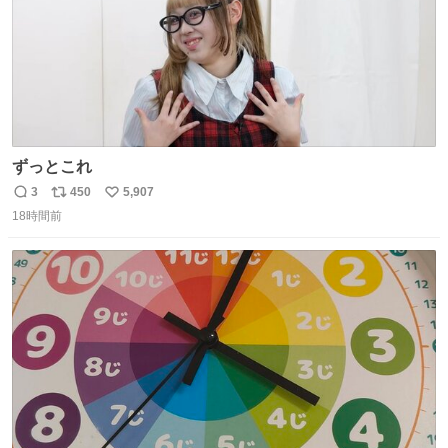
ずっとこれ
3
450
5,907
返
リ
い
18時間前
信
ポ
い
数
ス
ね
ト
数
数