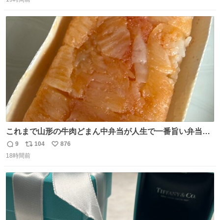
信
ポ
い
数
ス
ね
ト
数
数
これまで山形の牛肉どまん中弁当が人生で一番旨い弁当だ
ったのだが、それを遥かに超える弁当発見。 個人的に駅弁
9
104
876
返
リ
い
＆空弁ランキングぶっち切りで首位を独走しているお弁当
18時間前
信
ポ
い
です🥹 福岡空港＆博多駅で購入可🍱 博多駅界隈にステイさ
数
ス
ね
れてるクルーの方は駅での購入が断然オススメです👍 #え
ト
数
数
んがわ明太寿司