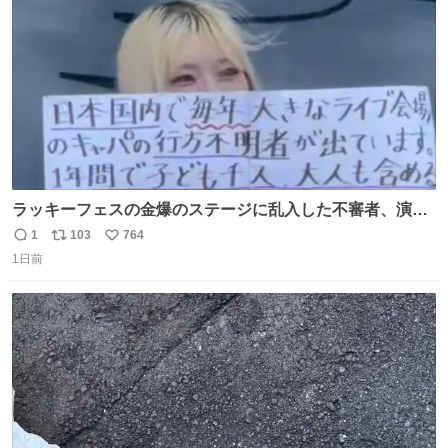
数
ラッキーフェスの金爆のステージに乱入した不審者、演出
かと思ったら本物でめちゃくちゃ思想の強い紙掲げてて怖
1
103
764
返
リ
い
すぎる。
1日前
信
ポ
い
数
ス
ね
ト
数
数