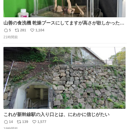
山善の食洗機 乾燥ブースにしてますが高さが欲しかったの
でコレクションケースを置くだけのツルセコ改造 扉が手前
5
281
1,104
返
リ
い
に開き天井の温度もしっかり上がるのでかなり使いやすく
21時間前
信
ポ
い
なりました😎
数
ス
ね
ト
数
数
これが新幹線駅の入り口とは、にわかに信じがたい
14
139
1,577
返
リ
い
19時間前