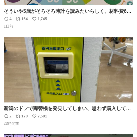
そういや5歳がそろそろ時計を読みたいらしく、材料費600
円で作れる知育時計作ってみた！ めっちゃ簡単！ ありがと
4
154
1,745
返
リ
い
う先人！
1日前
信
ポ
い
数
ス
ね
ト
数
数
新潟のドフで両替機を発見してしまい、思わず購入してし
まい大阪に発送するイベントが発生
2
170
7,581
返
リ
い
23時間前
信
ポ
い
数
ス
ね