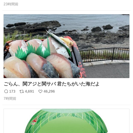
膨れ上がり、傷だらけ血だらけになりながらも何とか救出
23時間前
信
ポ
い
したこの子はその後、工場長の家の子になりました😌💕
数
ス
ね
ト
数
数
ごらん、関アジと関サバ 君たちがいた海だよ
173
4,691
46,296
返
リ
い
7時間前
信
ポ
い
数
ス
ね
ト
数
数