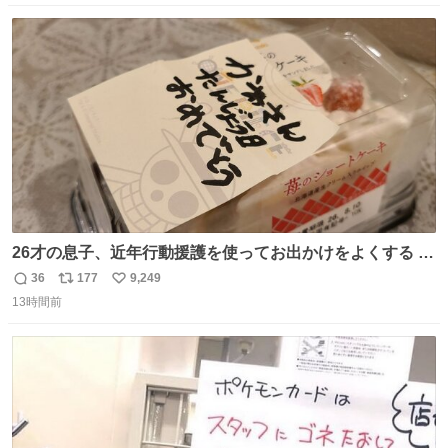
数
ス
ね
ト
数
数
26才の息子、近年行動援護を使ってお出かけをよくする 親
との外出はもう嫌らしい。 中身は小学生位なのに小癪な😅
36
177
9,249
返
リ
い
昨日は夜のショッピングモールに行った 先に寝といてよ❗
13時間前
信
ポ
い
と何度も何度も言い残して。 起きたら冷蔵庫に… ああ、こ
数
ス
ね
れ買いに行ってくれたんだ…😭
ト
数
数