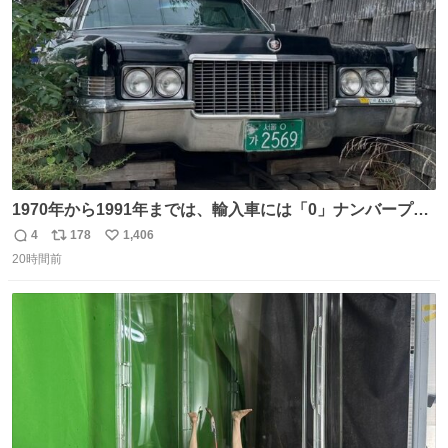
数
よ不老不死でいてくれ
1970年から1991年までは、輸入車には「0」ナンバープレ
ートが使用されていました。 その後、この制度は廃止さ
4
178
1,406
返
リ
い
れ、すべての「0」ナンバープレートは抹消・無効化され
20時間前
信
ポ
い
ました。 ところが最近、その「0」ナンバープレートを装
数
ス
ね
着した車両が発見されました。 今でも残っていること自体
ト
数
数
が奇跡です……。