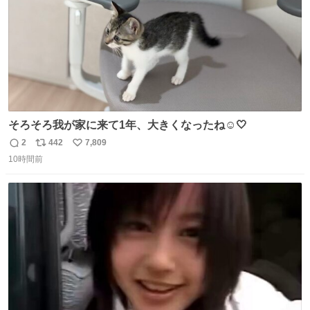
そろそろ我が家に来て1年、大きくなったね☺️🤍
2
442
7,809
返
リ
い
10時間前
信
ポ
い
数
ス
ね
ト
数
数