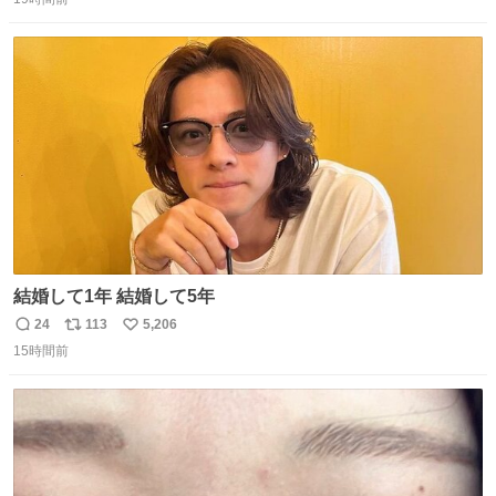
信
ポ
い
数
ス
ね
ト
数
数
結婚して1年 結婚して5年
24
113
5,206
返
リ
い
15時間前
信
ポ
い
数
ス
ね
ト
数
数