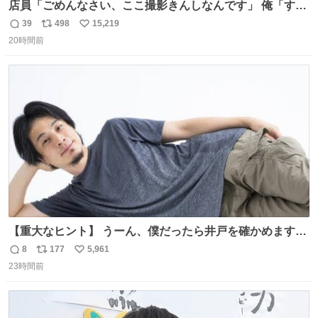
店員「ごめんなさい、ここ撮影きんしなんです」 俺「すみ
ません！すぐ消します」 店員「念のためフォルダから消し
39
498
15,219
返
リ
い
てるところ見せて頂けますか？」 俺「はい…」
20時間前
信
ポ
い
数
ス
ね
ト
数
数
【重大なヒント】 うーん、僕だったら井戸を確かめますけ
どね
8
177
5,961
返
リ
い
23時間前
信
ポ
い
数
ス
ね
ト
数
数