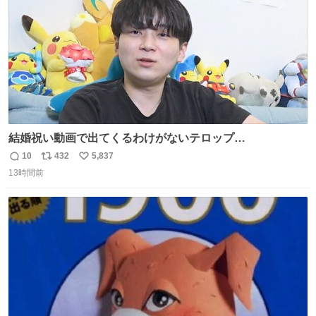
結婚祝い動画で出てくるわけがないテロップ
youtu.be/4pJ7U22AYtw
10
432
5,837
返
リ
い
13時間前
信
ポ
い
数
ス
ね
ト
数
数