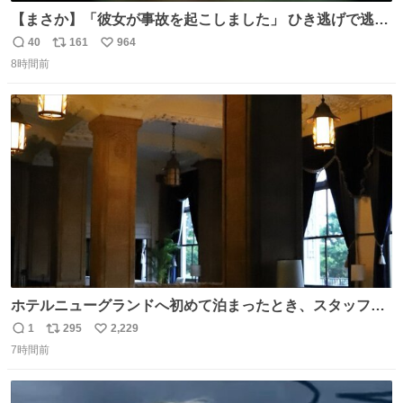
【まさか】「彼女が事故を起こしました」 ひき逃げで逃走
した男、AIの相談履歴で“ウソ発覚” 警察が男のスマホを押
40
161
964
返
リ
い
収して解析すると、出頭する前に事故の詳しい状況やどう
8時間前
信
ポ
い
対応すればいいかをAIに相談していたことがわかった。し
数
ス
ね
かし、AIの回答は「正直に警察に話すように」だった。
ト
数
数
ホテルニューグランドへ初めて泊まったとき、スタッフさ
まから朝のロビーはとても綺麗ですと教えていただいた。
1
295
2,229
返
リ
い
薄暗がりの重厚な造りへ、まずやわらかな光が差し込み、
7時間前
信
ポ
い
しだいに馴染んでいって、時間をかけていつもの美しさへ
数
ス
ね
と移ろっていく。120分のドラマチック。
ト
数