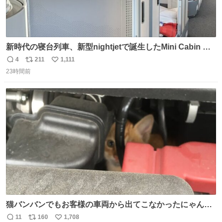
新時代の寝台列車、新型nightjetで誕生したMini Cabin ま
さに走るカプセルホテルといった感じで、一人旅で利用す
4
211
1,111
返
リ
い
るのにはちょうどいい設備。 他の人も言ってましたが、サ
23時間前
信
ポ
い
ンライズの後継に欲しい…
数
ス
ね
ト
数
数
猫バンバンでもお客様の車両から出てこなかったにゃんこ
🐈 救出しようとした工場長が腕を引っ掻かれ、ぱんぱんに
11
160
1,708
返
リ
い