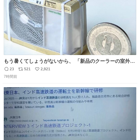
もう暑くてしょうがないから、 「新品のクーラーの室外機
のミニチュア」 でも見ていってよ
23
521
2,921
返
リ
い
7時間前
信
ポ
い
数
ス
ね
ト
数
数