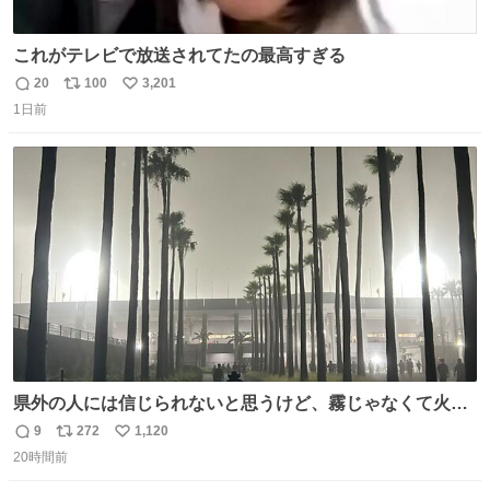
これがテレビで放送されてたの最高すぎる
20
100
3,201
返
リ
い
1日前
信
ポ
い
数
ス
ね
ト
数
数
県外の人には信じられないと思うけど、霧じゃなくて火山
灰です🌋 #桜島
9
272
1,120
返
リ
い
20時間前
信
ポ
い
数
ス
ね