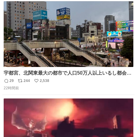
ト
数
数
宇都宮、北関東最大の都市で人口50万人以上いるし都会何
だろうなと思っていたら想像以上に都会で興奮した
29
244
2,538
返
リ
い
22時間前
信
ポ
い
数
ス
ね
ト
数
数