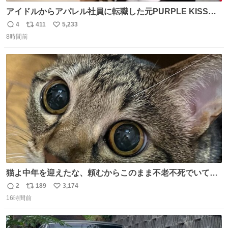
アイドルからアパレル社員に転職した元PURPLE KISSの
ドシちゃん、入社3日目にして自社の取り扱い商品を一生
4
411
5,233
返
リ
い
懸命PRしててほんまに…………
8時間前
信
ポ
い
数
ス
ね
ト
数
数
猫よ中年を迎えたな、頼むからこのまま不老不死でいてく
れ…と願ってから、いや人間の家族が死に絶えて猫だけこ
2
189
3,174
返
リ
い
の世に置いていくなんてひどいことはできない…と思って
16時間前
信
ポ
い
から、猫のこの可愛さと愛嬌なら未来永劫ほかの人間に可
数
ス
ね
愛がられて困ることもなかろうなと思ったのでやっぱり猫
ト
数