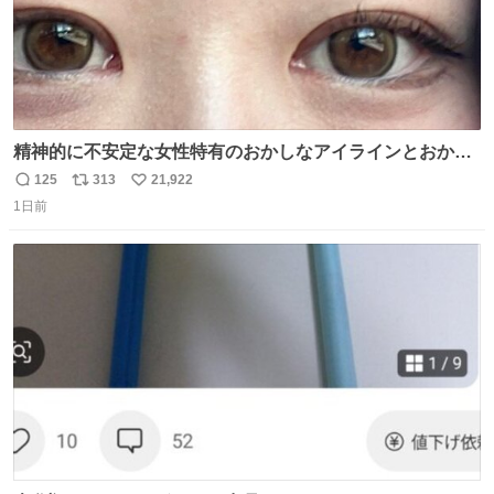
精神的に不安定な女性特有のおかしなアイラインとおかし
な眉毛辞めてくれ本当に
125
313
21,922
返
リ
い
1日前
信
ポ
い
数
ス
ね
ト
数
数