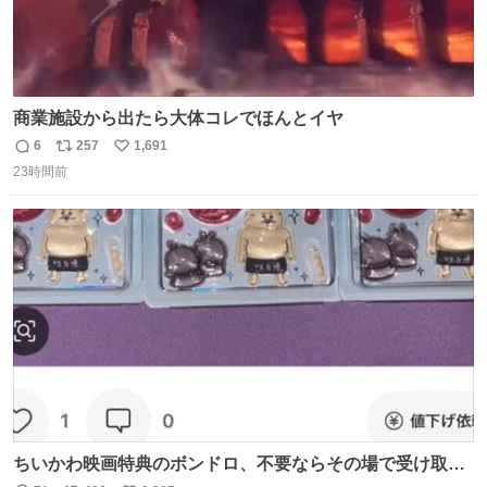
商業施設から出たら大体コレでほんとイヤ
6
257
1,691
返
リ
い
23時間前
信
ポ
い
数
ス
ね
ト
数
数
ちいかわ映画特典のボンドロ、不要ならその場で受け取り