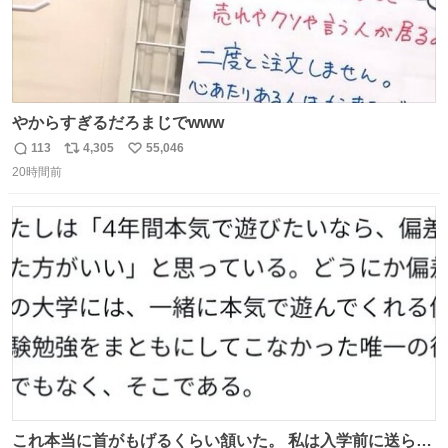
やからすぎるだろまじでwww
113
4,305
55,046
返
リ
い
20時間前
信
ポ
い
数
ス
ね
ト
数
数
これ本当に首がもげるくらい頷いた。 私は入学前に送られ