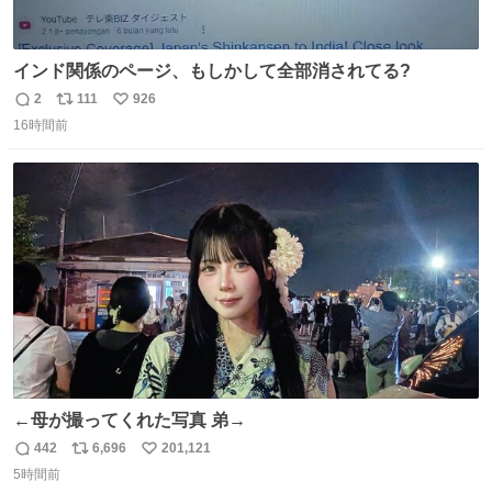
インド関係のページ、もしかして全部消されてる?
2
111
926
返
リ
い
16時間前
信
ポ
い
数
ス
ね
ト
数
数
←母が撮ってくれた写真 弟→
442
6,696
201,121
返
リ
い
5時間前
信
ポ
い