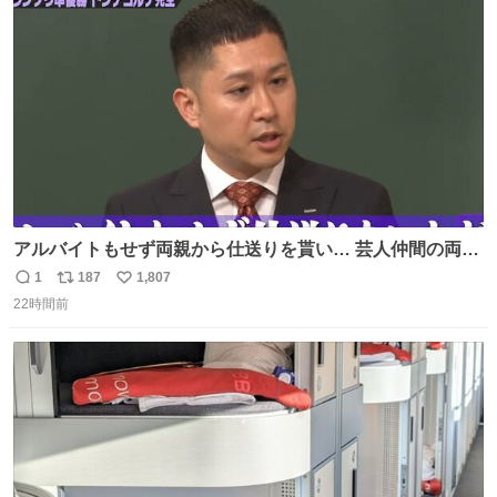
ト
数
数
アルバイトもせず両親から仕送りを貰い… 芸人仲間の両親
のスネまでかじる!? ドンデコルテ銀次⚡️ 無料見逃し配信は
1
187
1,807
返
リ
い
こちらから ▶︎abema.go.link/gBLVb ◤しくじり先生
22時間前
信
ポ
い
ABEMAにて毎週最新話無料配信中◢ @10000nabe
数
ス
ね
@akmllube0617
ト
数
数