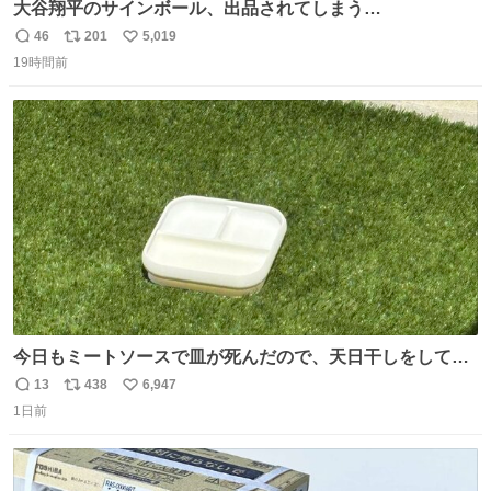
大谷翔平のサインボール、出品されてしまう…
46
201
5,019
返
リ
い
19時間前
信
ポ
い
数
ス
ね
ト
数
数
今日もミートソースで皿が死んだので、天日干しをしてい
ます🍝 ありがとう先人の知恵
13
438
6,947
返
リ
い
1日前
信
ポ
い
数
ス
ね
ト
数
数