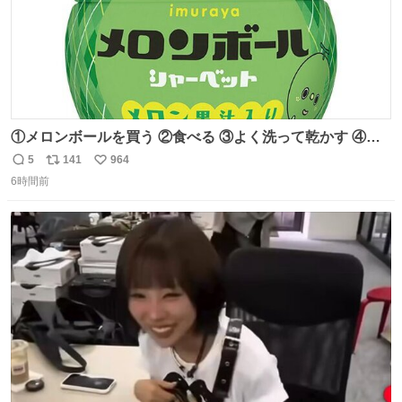
①メロンボールを買う ②食べる ③よく洗って乾かす ④か
わいい
5
141
964
返
リ
い
6時間前
信
ポ
い
数
ス
ね
ト
数
数