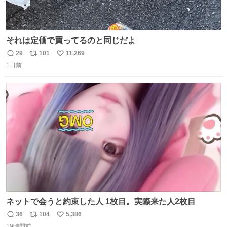
それは定価で買ってるのと同じだよ
29
101
11,269
返
リ
い
1日前
信
ポ
い
数
ス
ね
ト
数
数
ネットで会うと約束した人 1枚目。実際来た人2枚目
36
104
5,386
返
リ
い
19時間前