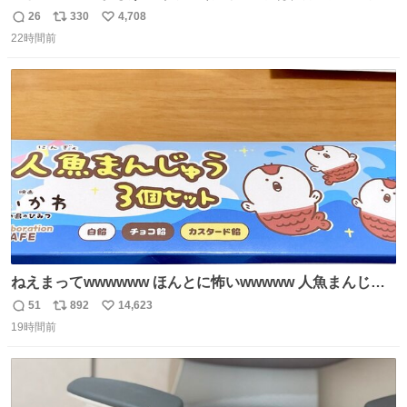
てきた、大学のサークル紹介冊子を見た時点で終わりを感
26
330
4,708
返
リ
い
じたので、女子大でもないくせに偏差値の高い大学のイン
22時間前
信
ポ
い
カレサークルに突撃して所属するという奇行で事なきを得
数
ス
ね
た。 高偏差値に行けないならせめてそれくらいした方が予
ト
数
数
後がいいです。 https://t.co/9nMHIrETkw
ねえまってwwwwww ほんとに怖いwwwww 人魚まんじゅ
う買ってきたから私も永遠のいのちを…ぐへへ…と思いな
51
892
14,623
返
リ
い
がら1つ食べたら 奥歯欠けたんだけど！！！！？？？ しか
19時間前
信
ポ
い
もガッツリ😭 まんじゅうだよ？？？？？？ ガリッて言っ
数
ス
ね
たから何？と思って口から出したら自分の歯wwwwww セ
ト
数
数
イレーンの呪いじゃん😭