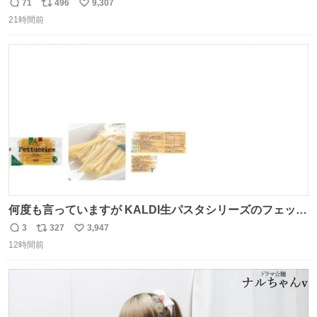
辞退すれば良いのに白々しい
71
496
9,307
返
リ
い
21時間前
信
ポ
い
数
ス
ね
ト
数
数
何度も言っていますが KALDI生パスタシリーズのフェット
チーネは 真剣(ガチ)で美味いぞ
3
327
3,947
返
リ
い
12時間前
信
ポ
い
数
ス
ね
ト
数
数