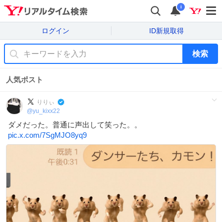
i
ログイン
ID新規取得
検索
人気ポスト
りりぃ
@
yu_kixx22
ダメだった。普通に声出して笑った。。
pic.x.com/7SgMJO8yq9