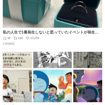
私の人生で1番発生しないと思っていたイベントが発生し
ました
39
118
17,270
返
リ
い
21時間前
信
ポ
い
数
ス
ね
ト
数
数