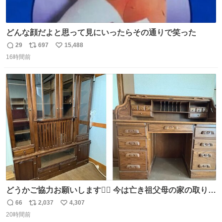
どんな顔だよと思って見にいったらその通りで笑った
29
697
15,488
返
リ
い
16時間前
信
ポ
い
数
ス
ね
ト
数
数
どうかご協力お願いします🙇‍♂️ 今は亡き祖父母の家の取り壊
しが決まり、どうしても処分して欲しくない食器棚と机の
66
2,037
4,307
返
リ
い
引き取り手を探しております この2つは私の祖母が当初一
20時間前
信
ポ
い