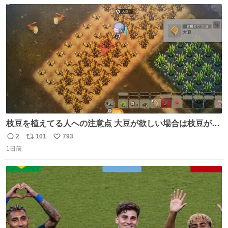
数
ス
ね
ト
数
数
枝豆を植えてる人への注意点 大豆が欲しい場合は枝豆が収
穫できる状態で秋を迎えましょう。 気になって一部だけ収
2
101
793
返
リ
い
穫したら普通に枯れてた… #ほの暮しの庭
1日前
信
ポ
い
数
ス
ね
ト
数
数