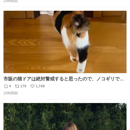
20時間前
信
ポ
い
数
ス
ね
ト
数
数
市販の猫ドアは絶対警戒すると思ったので、ノコギリで無
理やりドアを切り取って作った、にゃんころ専用の猫のれ
4
170
1,749
返
リ
い
ん
20時間前
信
ポ
い
数
ス
ね
ト
数
数