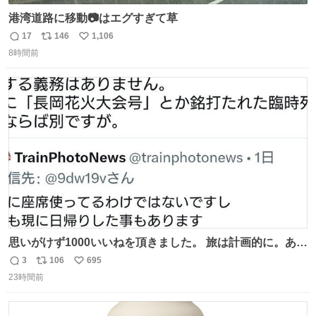
港湾道路に移動📷はエグすぎて草
17
146
1,106
返
リ
い
8時間前
信
ポ
い
数
ス
ね
ト
数
数
思いがけず1000いいねを頂きました。 旅は計画的に。あな
たの旅は誰も保証してくれない。 お金を出したら際限なく
3
106
695
返
リ
い
ワガママを受け入れてくれると思うな。それはカスハラ。
23時間前
信
ポ
い
席の保証と快適な空間はお金で買える。苦言は買ってから
数
ス
ね
言え。 以上、乗り鉄の端くれの意見でした。
ト
数