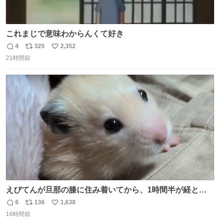
これまじで意味わからんくて好き
4
325
2,352
返
リ
い
21時間前
信
ポ
い
数
ス
ね
ト
数
数
えびてんが旦那の膝に住み着いてから、1時間半が経とう
としている。 えびてんはもう永住の意を固めており、持ち
6
136
1,638
返
リ
い
込んだおやつを所定の場所に置くなどしている。
16時間前
信
ポ
い