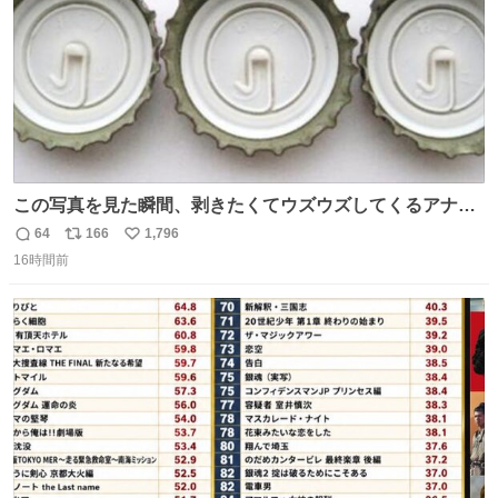
この写真を見た瞬間、剥きたくてウズウズしてくるアナ
タ、完全なる同世代（笑） #70年代 #80年代 #昭和レト
64
166
1,796
返
リ
い
ロ
16時間前
信
ポ
い
数
ス
ね
ト
数
数