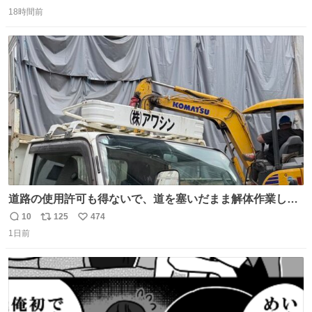
返
リ
い
18時間前
信
ポ
い
数
ス
ね
ト
数
数
道路の使用許可も得ないで、道を塞いだまま解体作業して
る。 写真を撮ろうとしたら「勝手に写真撮るな馬鹿野郎」
10
125
474
返
リ
い
と罵倒されるなど。
1日前
信
ポ
い
数
ス
ね
ト
数
数