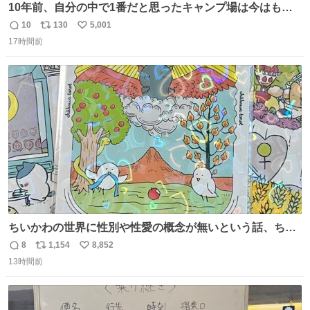
10年前、自分の中で1番だと思ったキャンプ場は今はもう
ない
10
130
5,001
返
リ
い
17時間前
信
ポ
い
数
ス
ね
ト
数
数
ちいかわの世界に性別や性愛の概念が無いという話、ちい
かわタロットでも恋人・女帝・女教皇あたりは性別を意識
8
1,154
8,852
返
リ
い
させないように描かれてるんだよね。かなり徹底している
13時間前
信
ポ
い
印象。
数
ス
ね
ト
数
数