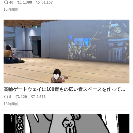
40
1,388
51,167
返
リ
い
15時間前
信
ポ
い
数
ス
ね
ト
数
数
高輪ゲートウェイに100畳もの広い畳スペースを作ってく
れた人本当にありがとう🥹🙏 おかげで遠くから一生懸命ず
8
129
2,576
返
リ
い
り這いで私めがけて来てくれる娘を、思う存分眺められま
18時間前
信
ポ
い
した🤣💖 📍MoN Takanawa 4F
数
ス
ね
ト
数
数