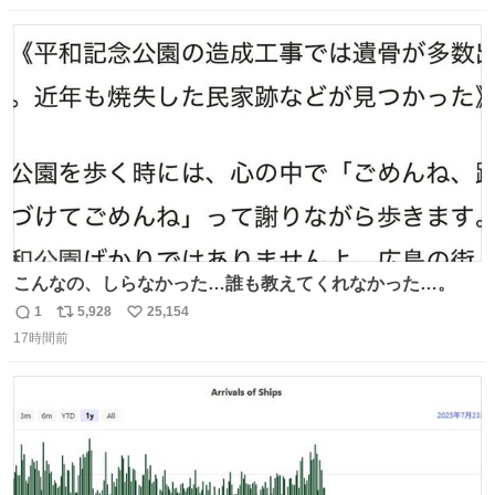
数
ス
ね
ト
数
数
こんなの、しらなかった…誰も教えてくれなかった…。
1
5,928
25,154
返
リ
い
17時間前
信
ポ
い
数
ス
ね
ト
数
数