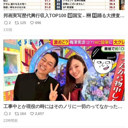
邦画実写歴代興行収入TOP100 1️⃣国宝←🆕 2️⃣踊る大捜査線
THE MOVIE2 3️⃣南極物語 4️⃣踊る大捜査線 THE MOVIE 5️⃣
2
125
696
返
リ
い
子猫物語 6️⃣劇場版コード・ブルー 7️⃣天と地と 8️⃣永遠の0
1日前
信
ポ
い
9️⃣ROOKIES-卒業- 🔟世界の中心で、愛をさけぶ … 44位 ほ
数
ス
ね
どなく、お別れです←🆕 … 60位 キングダム 魂の決戦←🆕
ト
数
数
工事中とか現役の時にはそのノリに一切のってなかった1
番の「設楽の女」が卒業して頭角を現しはじめてて大好き
2
164
2,657
返
リ
い
🥲🥲 設楽さんの返しも良い🥲 #梅澤美波
22時間前
信
ポ
い