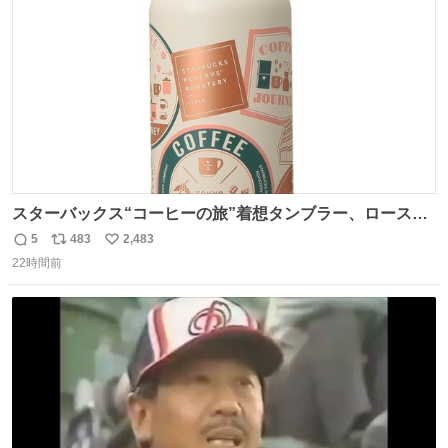
数
スターバックス“コーヒーの旅”着想タンブラー、ロースタ
リー 東京×トラベラーズカンパニー コーヒーやグルメの味
5
483
2,483
返
リ
い
を記録できるノートも - fashion-press.net/news/149501
22時間前
信
ポ
い
数
ス
ね
ト
数
数