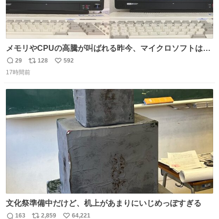
メモリやCPUの高騰が叫ばれる昨今、マイクロソフトは原
点に立ち戻るべきです。 Windows 3.1の頃は数MBのメモ
29
128
592
返
リ
い
リと32bitで25MHz程度のCPUで、主要なオフィスのツー
17時間前
信
ポ
い
ルが動いていたのですから…
数
ス
ね
ト
数
数
文化祭準備中だけど、机上があまりにいじめっぽすぎる
163
2,859
64,221