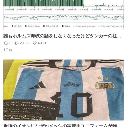
誰もホルムズ海峡の話をしなくなったけどタンカーの往来
は消滅したままですねと
1
2,138
4,121
返
リ
い
1日前
信
ポ
い
数
ス
ね
ト
数
数
近所のイオンになぜかメッシの実使用ユニフォームが飾っ