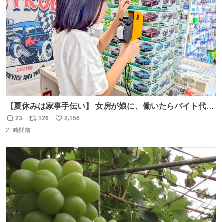
数
【夏休みは家事手伝い】 女房が娘に、働いたらバイト代も
らえば？と言ったら、娘は、いらない、と言って黙々と働
23
126
2,156
返
リ
い
いてくれました。 あとでソフトクリーム買ってやろうと思
21時間前
信
ポ
い
いました。
数
ス
ね
ト
数
数