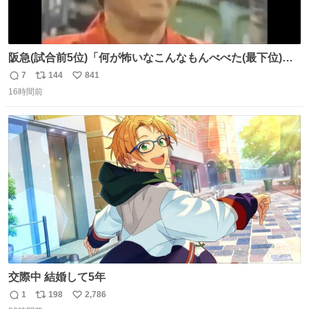
阪急(試合前5位)「何が怖いなこんなもんべべた(最下位)や
ないか！」 南海(試合前6位)「お前んとこ何位ないったい？
7
144
841
返
リ
い
ウチも人のこと言われへんけど」 阪「おーい、お互いに西
16時間前
信
ポ
い
武には勝とうぜ！」 南「分かった！分かった！」
数
ス
ね
ト
数
数
交際中 結婚して5年
1
198
2,786
返
リ
い