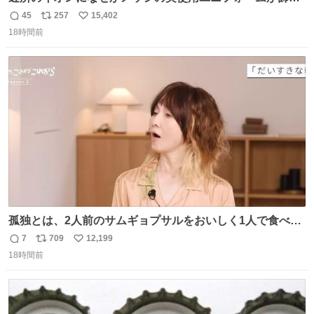
てあっておもろい
45
257
15,402
返
リ
い
18時間前
信
ポ
い
数
ス
ね
ト
数
数
孤独とは、2人前のサムギョプサルをおいしく1人で食べる
ことである←好きすぎる
7
709
12,199
返
リ
い
18時間前
信
ポ
い
数
ス
ね
ト
数
数