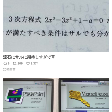
ト
数
数
流石にサルに期待しすぎで草
9
109
2,374
返
リ
い
20時間前
信
ポ
い
数
ス
ね
ト
数
数