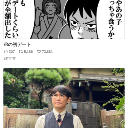
弟の初デート
307
5,186
73,881
返
リ
い
8時間前
信
ポ
い
数
ス
ね
ト
数
数