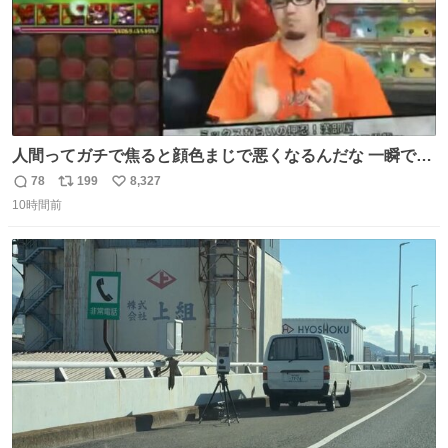
人間ってガチで焦ると顔色まじで悪くなるんだな 一瞬で顔
から正気無くなってる
78
199
8,327
返
リ
い
10時間前
信
ポ
い
数
ス
ね
ト
数
数