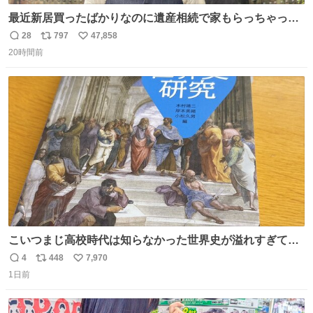
最近新居買ったばかりなのに遺産相続で家もらっちゃった
長男
28
797
47,858
返
リ
い
20時間前
信
ポ
い
数
ス
ね
ト
数
数
こいつまじ高校時代は知らなかった世界史が溢れすぎてて
𝑩𝑰𝑮 𝑳𝑶𝑽𝑬＿＿
4
448
7,970
返
リ
い
1日前
信
ポ
い
数
ス
ね
ト
数