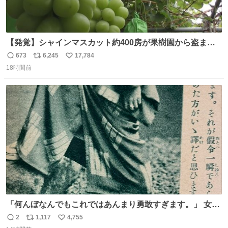
【発覚】シャインマスカット約400房が果樹園から盗まれ
る 栃木・佐野市 news.livedoor.com/article/detail… 被害
673
6,245
17,784
返
リ
い
に遭った果樹園には防犯カメラなどはなく、シャインマス
18時間前
信
ポ
い
カットが盗まれた木には刃物などで切られた跡が。市内で
数
ス
ね
今年に入って同様の被害は確認されておらず、警察はパト
ト
数
数
ロールを強化する。
「何んぼなんでもこれではあんまり勇敢すぎます。」 女性
の立ち振る舞い指南コーナーで、大股を「下品」や「はし
2
1,117
4,755
返
リ
い