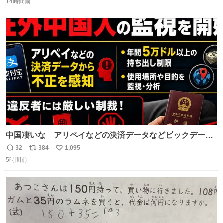
たない」という言葉を使わず「勇敢すぎます」と洒落っ気
14時間前
信
ポ
い
たっぷりにたしなめる当時の言葉選びよ 勇敢すぎます、使
数
ス
ね
っていきたい… （昭和4年婦人倶楽部新年号より）
ト
数
数
中国凄いな アリペイなどの決済データなどビックデータ
で海外にいる中国人の監視をはじめ、多額の資金決済など
32
384
1,095
返
リ
い
があれば帰国命令を出しはじめたらしい。そして、パスポ
5時間前
信
ポ
い
ート取上げで二度と出国できないと、、
数
ス
ね
ト
数
数