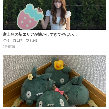
富士急の新エリアが懐かしすぎてやばい…
6
137
6,241
返
リ
い
18時間前
信
ポ
い
数
ス
ね
ト
数
数