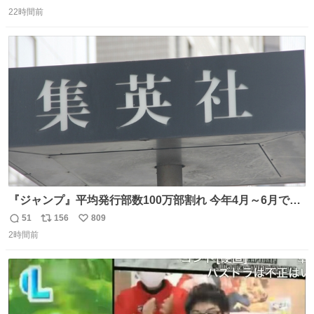
返
リ
い
22時間前
信
ポ
い
数
ス
ね
ト
数
数
『ジャンプ』平均発行部数100万部割れ 今年4月～6月で98
万5000部 oricon.co.jp/news/2472409/f… ⠀ 🔻最高記録は
51
156
809
返
リ
い
1994年12月の653万部 当時の連載作品 「DRAGON
2時間前
信
ポ
い
BALL」 「SLAM DUNK」 「幽☆遊☆白書」 「るろうに
数
ス
ね
剣心」 「ジョジョ第4部」 「地獄先生ぬ〜べ〜」 「BØY -
ト
数
数
ボーイ-」 「NINKU -忍空-」