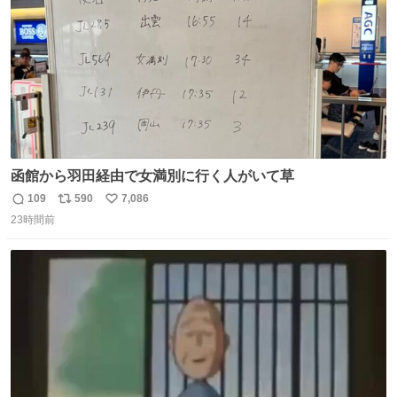
函館から羽田経由で女満別に行く人がいて草
109
590
7,086
返
リ
い
23時間前
信
ポ
い
数
ス
ね
ト
数
数