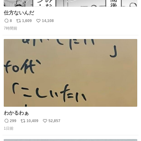
仕方ないんだ
8
1,609
14,108
返
リ
い
7時間前
信
ポ
い
数
ス
ね
ト
数
数
わかるわぁ
299
10,409
52,857
返
リ
い
1日前
信
ポ
い
数
ス
ね