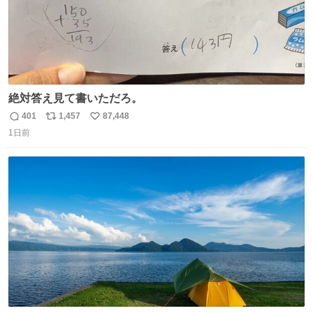
絶対答え見て書いただろ。
401
1,457
87,448
返
リ
い
1日前
信
ポ
い
数
ス
ね
ト
数
数