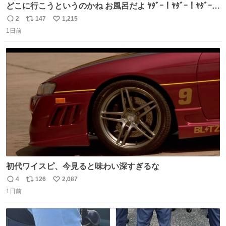
どこに行こうというのかね お風呂だよ ﾔﾀﾞｰ！ﾔﾀﾞｰ！ﾔﾀﾞｰ！
ｲﾔｰ！
2
147
1,215
返
リ
い
1日前
信
ポ
い
数
ス
ね
ト
数
数
初代ワイスピ、今見ると味わい深すぎるな
4
126
2,087
返
リ
い
1日前
信
ポ
い
数
ス
ね
ト
数