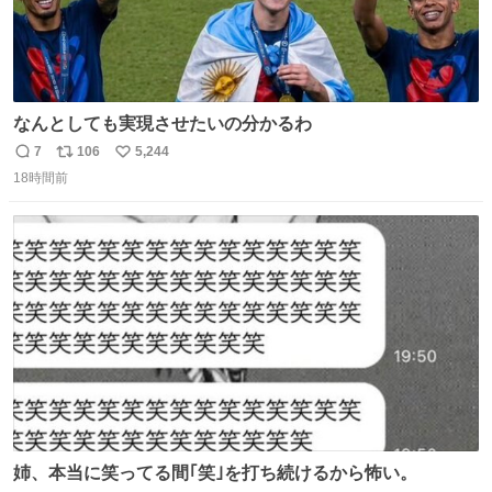
なんとしても実現させたいの分かるわ
7
106
5,244
返
リ
い
18時間前
信
ポ
い
数
ス
ね
ト
数
数
姉、本当に笑ってる間｢笑｣を打ち続けるから怖い。