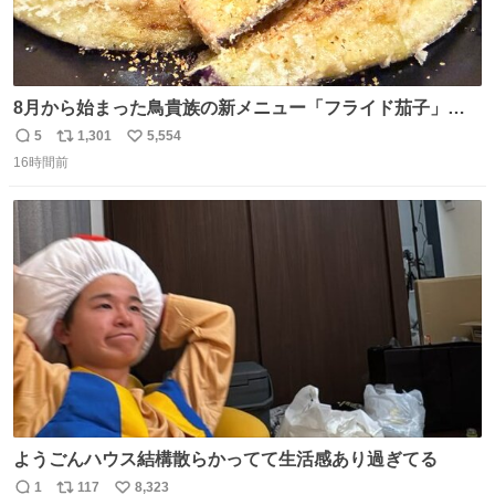
8月から始まった鳥貴族の新メニュー「フライド茄子」が
うますぎでした 信じて……
5
1,301
5,554
返
リ
い
16時間前
信
ポ
い
数
ス
ね
ト
数
数
ようごんハウス結構散らかってて生活感あり過ぎてる
1
117
8,323