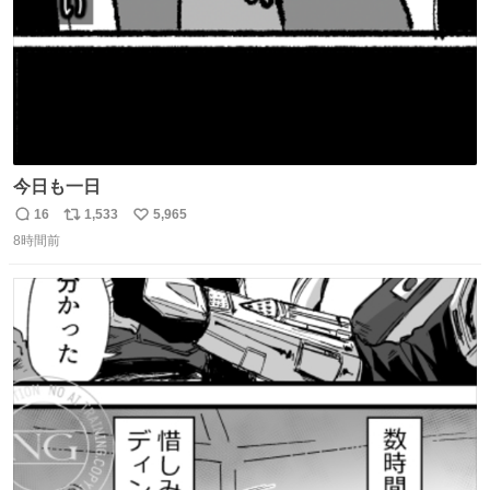
今日も一日
16
1,533
5,965
返
リ
い
8時間前
信
ポ
い
数
ス
ね
ト
数
数