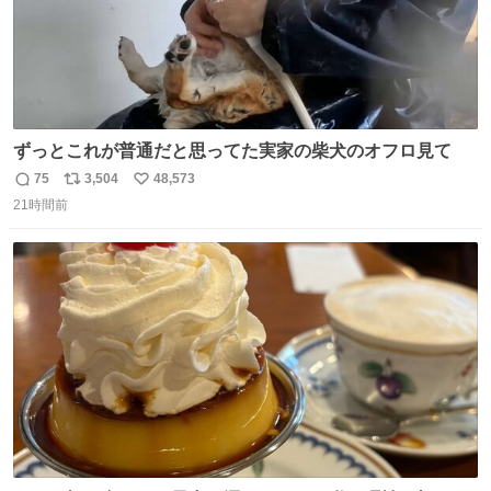
ずっとこれが普通だと思ってた実家の柴犬のオフロ見て
75
3,504
48,573
返
リ
い
21時間前
信
ポ
い
数
ス
ね
ト
数
数