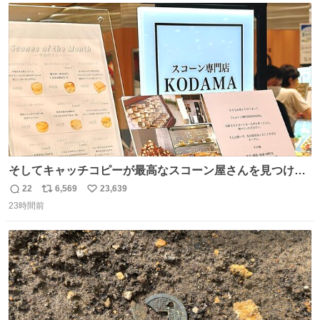
ト
数
数
そしてキャッチコピーが最高なスコーン屋さんを見つけて
しまったので思わず買い込んでしまった。スコーンなんて
22
6,569
23,639
返
リ
い
パッサパサなほどええですからね。
23時間前
信
ポ
い
数
ス
ね
ト
数
数