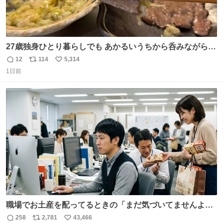
27歳独身ひとり暮らしでも あかるいうちから呑みながらキ
ッチンでひとり焼肉できてしあわせだもん՞ o̴̶̷̥ ̫ o̴̶̷̥ ՞
12
114
5,314
返
リ
い
1日前
信
ポ
い
数
ス
ね
ト
数
数
職場でお土産を配ってるときの「まだ気づいてませんよ」
的な演技が毎回シンドい。
258
2,781
43,466
返
リ
い