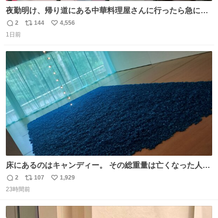
夜勤明け、帰り道にある中華料理屋さんに行ったら急に
「トイレニネコチャンイルヨ！ドウブツスキデショ！」と
2
144
4,556
返
リ
い
言われ(好きだけどさ……)とトイレ行ったらまじで可愛い
1日前
信
ポ
い
猫ちゃんがいた最大級のありがとうありがとうありがとう
数
ス
ね
ね〜〜〜！
ト
数
数
床にあるのはキャンディー。 その総重量は亡くなった人と
同等の重さだそうです。 鑑賞者は一つ持ち帰れますが、亡
2
107
1,929
返
リ
い
くなった人の一部を持ち帰っているような感覚になりまし
23時間前
信
ポ
い
た。 勇気を出して口に入れたら、ハッカ味😳✨ #ポーラ美
数
ス
ね
術館
ト
数