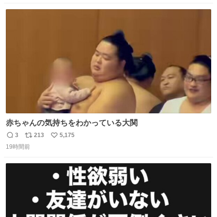
定商品で8月5日に発注が終了したため店舗に置いてあると
数
ス
ね
ころ少ないですが見つけたら即買いです🤩❣️
ト
数
数
赤ちゃんの気持ちをわかっている大関
3
213
5,175
返
リ
い
19時間前
信
ポ
い
数
ス
ね
ト
数
数