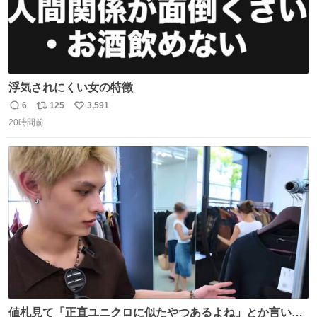
浮気されにくい女の特徴
6
125
3,591
返
リ
い
20時間前
信
ポ
い
数
ス
ね
ト
数
数
値札見て「正直ユニクロに似たやつあるよね」とか言い出