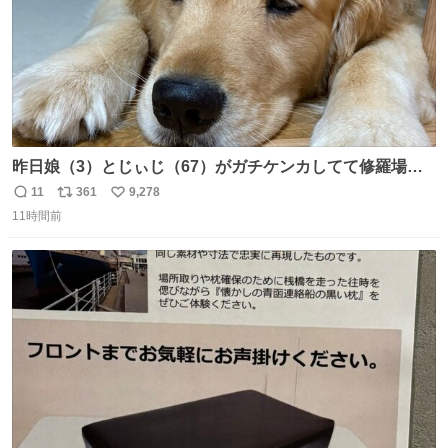
昨日娘（3）とじぃじ（67）がガチケンカしてて修羅場だ
ったんだけど、ふぉるては可能な限り平たくなってまし
11
361
9,278
返
リ
い
た。犬が1番空気読める。
11時間前
信
ポ
い
数
ス
ね
ト
数
数