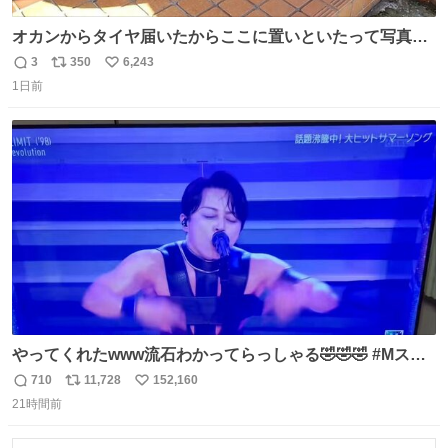
オカンからタイヤ届いたからここに置いといたって写真送
られてきたけど明らかに猫が邪魔くさそうな顔してて草
3
350
6,243
返
リ
い
1日前
信
ポ
い
数
ス
ね
ト
数
数
やってくれたwww流石わかってらっしゃる🤣🤣🤣 #Mステ
#西川貴教
710
11,728
152,160
返
リ
い
21時間前
信
ポ
い
数
ス
ね