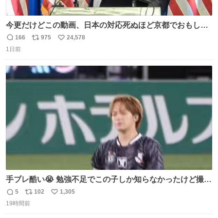
今更だけどこの動画、日本の対応死ぬほど京都でおもしろ
い。 なんなら敬語で丁寧に煽りまくってるの好き。笑
166
975
24,578
返
リ
い
1日前
信
ポ
い
数
ス
ね
ト
数
数
手ブレ酷い😭 勉強不足でこの子しか知らなかったけど撮っ
てみた😓😓 #TravisJapan #Jリーグ #松倉海斗
5
102
1,305
返
リ
い
19時間前
信
ポ
い
数
ス
ね