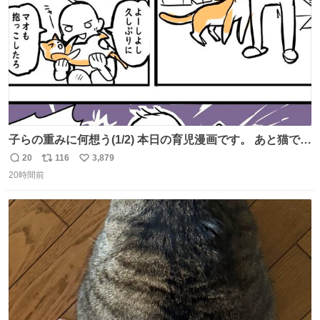
子らの重みに何想う(1/2) 本日の育児漫画です。 あと猫で
す。
20
116
3,879
返
リ
い
20時間前
信
ポ
い
数
ス
ね
ト
数
数