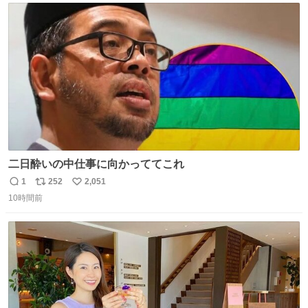
ト
数
数
二日酔いの中仕事に向かっててこれ
1
252
2,051
返
リ
い
10時間前
信
ポ
い
数
ス
ね
ト
数
数