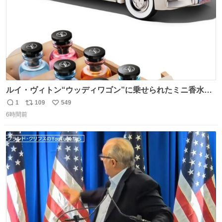
ルイ・ヴィトン“ウッディワゴン”に乗せられたミニ香水コ
フレ、グラデカラーのフレグランスケースも - fashion-
1
109
549
返
リ
い
press.net/news/149472
6時間前
信
ポ
い
数
ス
ね
ト
数
数