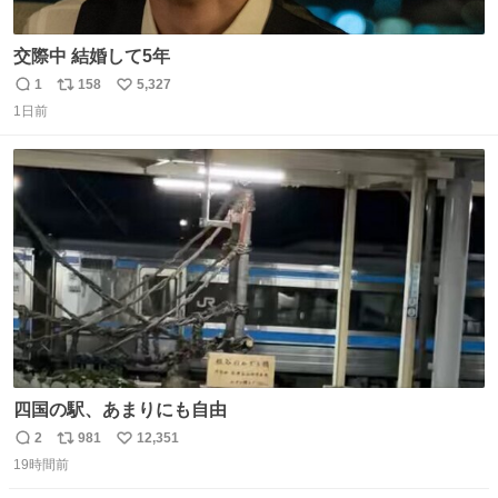
交際中 結婚して5年
1
158
5,327
返
リ
い
1日前
信
ポ
い
数
ス
ね
ト
数
数
四国の駅、あまりにも自由
2
981
12,351
返
リ
い
19時間前
信
ポ
い
数
ス
ね