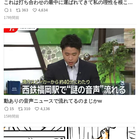
これは打ち合わせの最中に運ばれてきて私の理性を根こそ
ぎ奪い去ったプリンの写真です。
1
363
4,634
返
リ
い
17時間前
信
ポ
い
数
ス
ね
ト
数
数
動ありの音声ニュースで流れてるのまじかw
15
310
4,136
返
リ
い
15時間前
信
ポ
い
数
ス
ね
ト
数
数