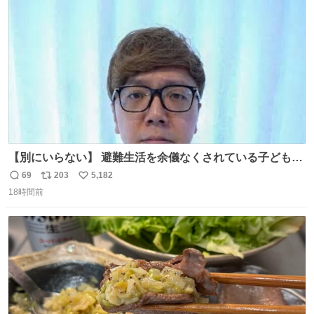
ト
数
数
【別にいらない】 避難生活を余儀なくされている子どもた
ちのためにヒカキンボックス1000個を寄付させていただき
69
203
5,182
返
リ
い
ました
18時間前
信
ポ
い
数
ス
ね
ト
数
数