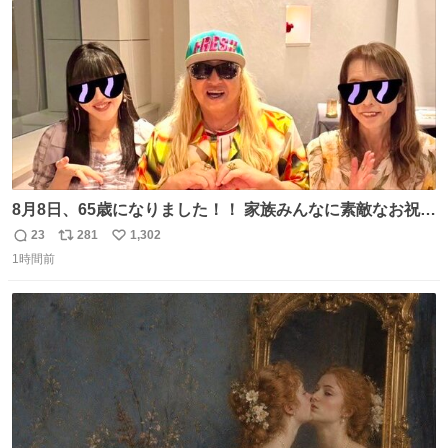
数
8月8日、65歳になりました！！ 家族みんなに素敵なお祝い
をしてもらいました！！ 実は今年、家族に怪我が続いてい
23
281
1,302
返
リ
い
て、 6月には娘が左膝を脱臼。 そして先月は、奥さまが同
1時間前
信
ポ
い
じく左膝を骨折し、手術・入院となりました。
数
ス
ね
ト
数
数