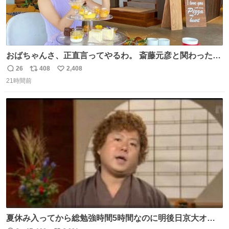
おばちゃんさ、正直言ってやるわ。 斎藤元彦と関わった事
でアンタはこれか先キラキラ輝けないんよ、残念ながら。
26
408
2,408
返
リ
い
#折田楓 #merchu
21時間前
信
ポ
い
数
ス
ね
ト
数
数
夏休み入ってから総勉強時間5時間なのに明後日京大オー