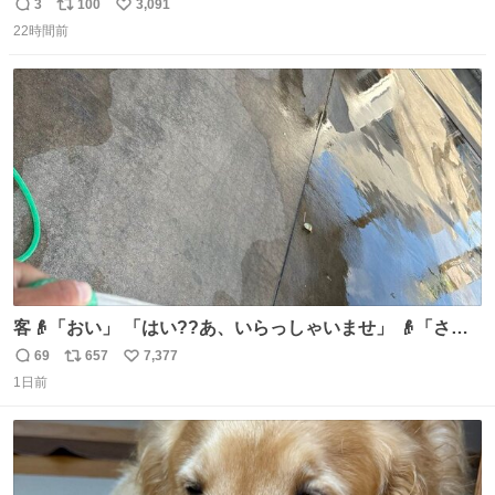
プンで今これ
3
100
3,091
返
リ
い
22時間前
信
ポ
い
数
ス
ね
ト
数
数
客👴「おい」 「はい??あ、いらっしゃいませ」 👴「さっ
きからずっと水出しっぱなしでもったいないだろ」 「静電
69
657
7,377
返
リ
い
気を逃がし、熱くなった地面の温度を下げ、引火事故の防
1日前
信
ポ
い
止の為必要な作業です」 👴「水不足の昨今にもったいない
数
ス
ね
ことをするな!!」 それでは歌います、聞いてください 「井
ト
数
数
戸水」