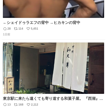
←シェイドゥラエフの背中 →ヒカキンの背中
28
114
5,451
返
リ
い
1日前
信
ポ
い
数
ス
ね
ト
数
数
東京駅に来たら遠くても寄り道する和菓子屋。 『西湖』と
いう笹に包まれ、蓮根の粉で出来た生菓子がたまらなく美
13
168
2,112
返
リ
い