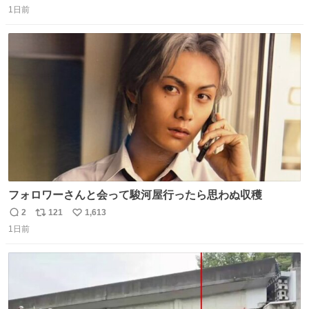
味しい。 笹の香りと和三盆の風味、蓮粉のもちもちと特徴
1日前
信
ポ
い
ある食感は唯一無二。
数
ス
ね
ト
数
数
フォロワーさんと会って駿河屋行ったら思わぬ収穫
2
121
1,613
返
リ
い
1日前
信
ポ
い
数
ス
ね
ト
数
数