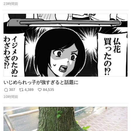
23時間前
信
ポ
い
数
ス
ね
ト
数
数
いじめられっ子が強すぎると話題に
307
4,389
84,535
返
リ
い
10時間前
信
ポ
い
数
ス
ね
ト
数
数