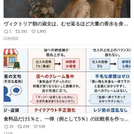
ヴィクトリア朝の淑女は、むせ返るほど大量の香水を身に
つけるものではないとされていた。それでも香水は、髪や
1
191
1,993
返
リ
い
肌の手入れと同じくらい、ヴィクトリア朝の女性達の美容
21時間前
信
ポ
い
習慣に欠かせないものだった。 当時の香水は、現在私たち
数
ス
ね
が知る香水よりも単純な組成で、その大部分は薔薇、菫、
ト
数
数
ベルガモット、
食料品だけ1％と、一律（例として5％）の比較表を作って
みました。 参考になるかと思います。
15
239
536
返
リ
い
1日前