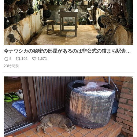
今ナウシカの秘密の部屋があるのは非公式の猫まち駅舎だ
けだもんね。本物が欲しいね
5
101
1,671
返
リ
い
23時間前
信
ポ
い
数
ス
ね
ト
数
数