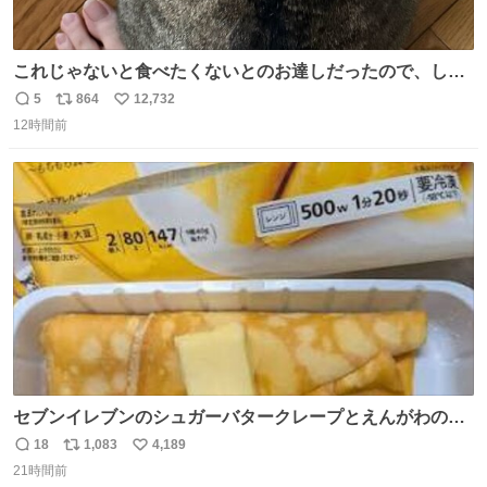
これじゃないと食べたくないとのお達しだったので、しっ
ぽ置き場係になっている
5
864
12,732
返
リ
い
12時間前
信
ポ
い
数
ス
ね
ト
数
数
セブンイレブンのシュガーバタークレープとえんがわの寿
司を探している人へ！ シュガーバタークレープは目黒、品
18
1,083
4,189
返
リ
い
川、蒲田、渋谷、川崎、横浜、鶴見、九州の一部エリア限
21時間前
信
ポ
い