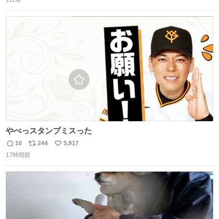
信
ポ
い
数
ス
ね
ト
数
数
やべっスタンプミスった
10
244
5,917
返
リ
い
17時間前
信
ポ
い
数
ス
ね
ト
数
数