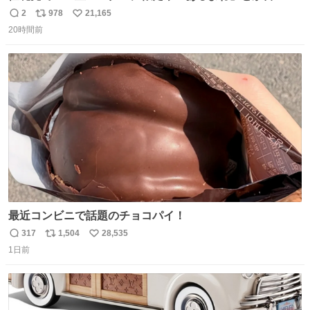
すの好きすぎるWWWWWWWWWWWWW こちら側と同じ
2
978
21,165
返
リ
い
感覚助かる🙂‍↕️🙂‍↕️🙂‍↕️
20時間前
信
ポ
い
数
ス
ね
ト
数
数
最近コンビニで話題のチョコパイ！
317
1,504
28,535
返
リ
い
1日前
信
ポ
い
数
ス
ね
ト
数
数