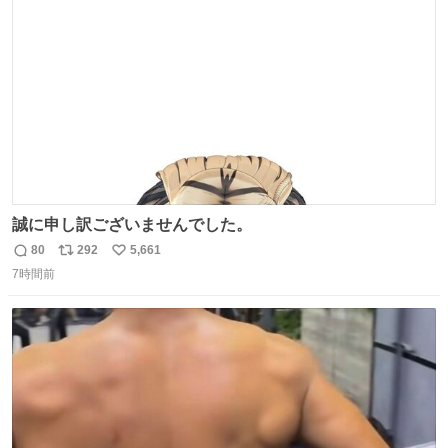
ト
数
数
誠に申し訳ございませんでした。
80
292
5,661
返
リ
い
7時間前
信
ポ
い
数
ス
ね
ト
数
数