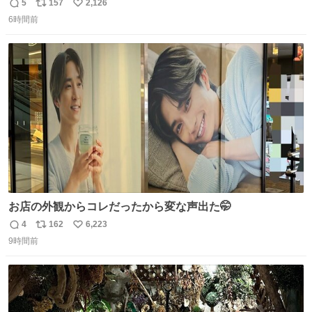
5
157
2,126
返
リ
い
6時間前
信
ポ
い
数
ス
ね
ト
数
数
お店の外観からコレだったから変な声出た🤭
4
162
6,223
返
リ
い
9時間前
信
ポ
い
数
ス
ね
ト
数
数