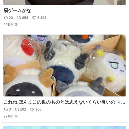
罰ゲームかな
23
854
5,393
返
リ
い
20時間前
信
ポ
い
数
ス
ね
ト
数
数
これね ほんまこの世のものとは思えないくらい臭いの マジ
で、死ぬほど、臭い 中に入ってる謎スクイーズのせいなん
3
102
966
返
リ
い
だけど
22時間前
信
ポ
い
数
ス
ね