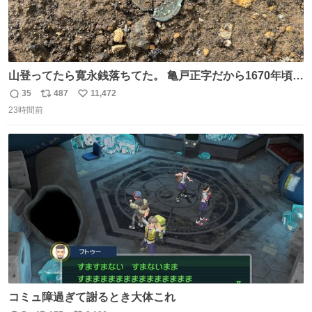
山登ってたら寛永銭落ちてた。 亀戸正字だから1670年頃に
鋳造されたもの。
35
487
11,472
返
リ
い
23時間前
信
ポ
い
数
ス
ね
ト
数
数
コミュ障過ぎて謝るとき大体これ