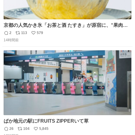
京都の人気かき氷「お茶と酒 たすき」が原宿に、“果肉た
っぷり”夏限定アップルマンゴー＆定番ほうじ茶みつ -
2
113
579
返
リ
い
fashion-press.net/news/149581
14時間前
信
ポ
い
数
ス
ね
ト
数
数
ばか地元の駅にFRUITS ZIPPERいて草
26
104
5,845
返
リ
い