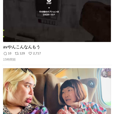
avやんこんなんもう
10
129
2,717
返
リ
い
15時間前
信
ポ
い
数
ス
ね
ト
数
数