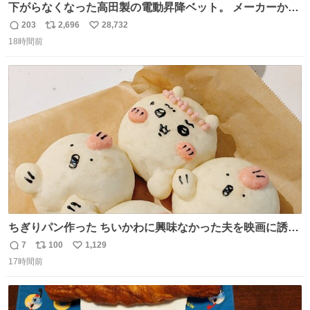
下がらなくなった高田製の電動昇降ベット。 メーカーから
は、完全に見放されたんですが、 見事に85歳の父が治しま
203
2,696
28,732
返
リ
い
した。 うちの父は、トヨタカローラのボディをオート生産
18時間前
信
ポ
い
する、工業ロボットの製作者なんですが、 父が電動ベット
数
ス
ね
の配線をハンダで修理している横で、
ト
数
数
ちぎりパン作った ちいかわに興味なかった夫を映画に誘い
出すことに成功したからさァ、永遠のいのち食べさせてか
7
100
1,129
返
リ
い
ら観に行くねッ🎫
17時間前
信
ポ
い
数
ス
ね
ト
数
数