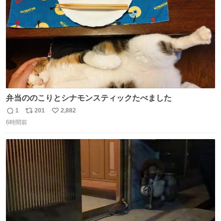
弁当ののこりとシナモンスティックたべました
1
201
2,882
返
リ
い
6時間前
信
ポ
い
数
ス
ね
ト
数
数