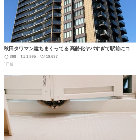
秋田タワマン建ちまくってる 高齢化ヤバすぎて駅前にコン
パクトシティつくって高齢者を住ませる考えらしい 病院も
368
1,995
18,637
返
リ
い
全部駅前にある
1日前
信
ポ
い
数
ス
ね
ト
数
数