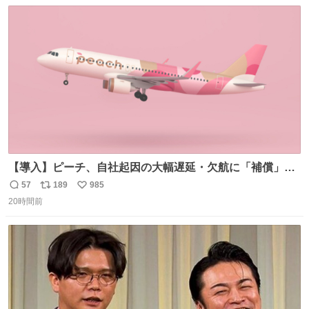
数
ス
ね
ト
数
数
【導入】ピーチ、自社起因の大幅遅延・欠航に「補償」開
始へ news.livedoor.com/article/detail… 同社に起因する理
57
189
985
返
リ
い
由によって大幅遅延や欠航が発生した場合、乗客が負担し
20時間前
信
ポ
い
た宿泊費や交通費を、領収書の事後申請に基づき、国内線
数
ス
ね
は1人あたり上限1万円、国際線は上限2万円まで支払う。
ト
数
数