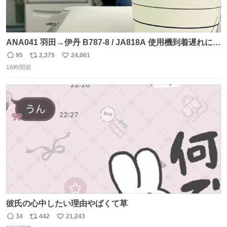
ANA041 羽田→伊丹 B787-8 / JA818A 使用機到着遅れにつ
き 「安全に支障ない範囲で1分1秒でも遅延回復に努めてお
95
2,375
24,061
返
リ
い
ります」と機長の気合い十分！ が、フライトは順調に進み
16時間前
信
ポ
い
すぎ… 「飛ばしすぎたせいか現在奈良県上空での待機を命
数
ス
ね
じられております」 でコンソメスープ吹き出しそうになり
ト
数
数
ましたw
彼氏の心中したい理由やばくて草
34
442
21,243
返
リ
い