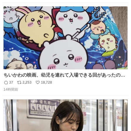
数
ス
ね
ト
数
数
ちいかわの映画、幼児を連れて入場できる回があったので
子どもを連れて観てきたんですけど、セイレーンの登場シ
37
2,253
18,728
返
リ
い
ーンで場内のベビーが一斉に泣き出してたのがとてもよい
14時間前
信
ポ
い
映画体験でした。
数
ス
ね
ト
数
数