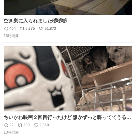
空き巣に入られました🤣🤣🤣
404
5,375
51,873
返
リ
い
16時間前
信
ポ
い
数
ス
ね
ト
数
数
ちいかわ映画２回目行ったけど 誰かずっと喋っててうるさ
かった 許せねえ
22
200
2,360
返
リ
い
13時間前
信
ポ
い