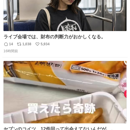
ライブ会場では、財布の判断力がおかしくなる。
14
1,038
5,934
返
リ
い
16時間前
信
ポ
い
数
ス
ね
ト
数
数
セブンのコイツ、12件回って出会えてないんだが。。