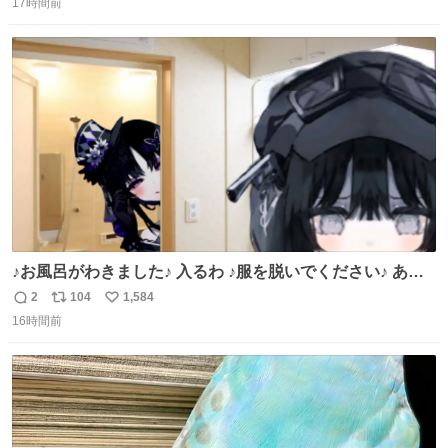
17時間前
信
ポ
い
数
ス
ね
ト
数
数
♪お風呂がわきました♪ 入るわ ♪服を脱いでください♪ あこ
れ宝生トラップだやばいやばいやばい
2
104
1,584
返
リ
い
16時間前
信
ポ
い
数
ス
ね
ト
数
数