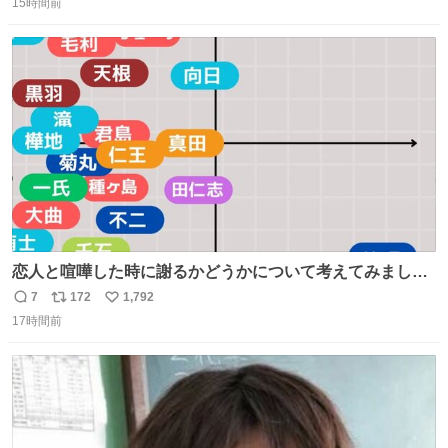
15時間前
信
ポ
い
数
ス
ね
ト
数
数
恋人と喧嘩した時に謝るかどうかについて考えてみました
💭 ▶︎自分から謝る or 悪くないなら謝らない ▶︎ねちねちす
7
172
1,792
返
リ
い
る or さっぱりしている 個人的見解です！色々と許してく
17時間前
信
ポ
い
ださい！
数
ス
ね
ト
数
数