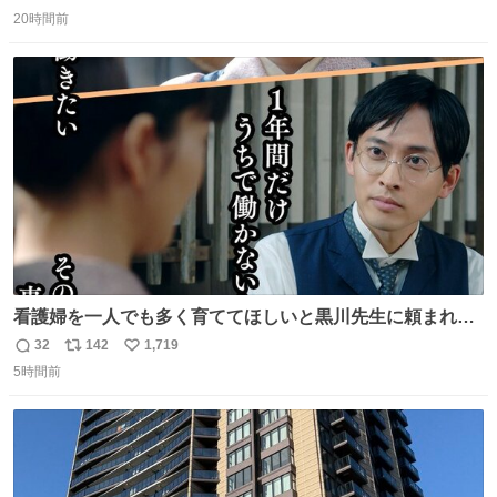
返
リ
い
20時間前
信
ポ
い
数
ス
ね
ト
数
数
看護婦を一人でも多く育ててほしいと黒川先生に頼まれ、
１年間だけ黒川病院で働くことにしたりん。 直美はその１
32
142
1,719
返
リ
い
年間で恵風看護婦会を立て直すと話しました。 👇このシー
5時間前
信
ポ
い
ンをぜひ本編で web.nhk/tv/an/kazekaor… #朝ドラ #風薫
数
ス
ね
る 見上愛 上坂樹里 平埜生成
ト
数
数