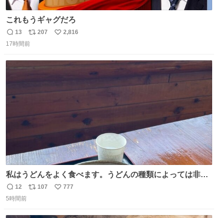
これもうギャグだろ
13
207
2,816
返
リ
い
17時間前
信
ポ
い
数
ス
ね
ト
数
数
私はうどんをよく食べます。うどんの種類によっては非常
食にもなります。生うどんは消費期限が短く、冷凍うどん
12
107
777
返
リ
い
は長持ちする代わりに停電に弱いので、乾麺タイプのうど
5時間前
信
ポ
い
んなら水分が少なく長期保存するのにおすすめです。アル
数
ス
ね