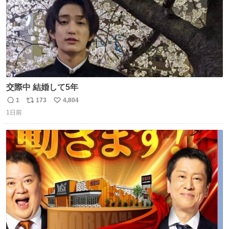
交際中 結婚して5年
1
173
4,804
返
リ
い
1日前
信
ポ
い
数
ス
ね
ト
数
数