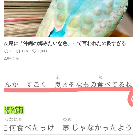
友達に「沖縄の海みたいな色」って言われたの良すぎる
2
126
1,803
返
リ
い
23時間前
信
ポ
い
数
ス
ね
ト
数
数