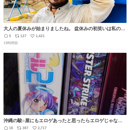
大人の夏休みが始まりましたね。 盆休みの初笑いは私の現
場コスプレ マスターイーでお願いします！！
5
127
1,421
返
リ
い
19時間前
信
ポ
い
数
ス
ね
ト
数
数
沖縄の駿○屋にもエロゲあったと思ったらエロゲじゃなか
った
16
387
2,717