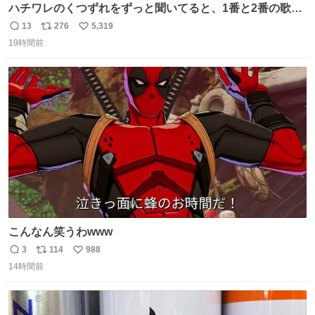
ハチワレのくつずれをずっと聞いてると、1番と2番の歌詞
のこの赤線の部分、本来なら絶対逆の方が歌詞の意味合っ
13
276
5,319
返
リ
い
てるのに急に話変えてるよねw晴れだっけ？雨だっけ？っ
19時間前
信
ポ
い
て言ってるのに急に食べ物の話になったり何食べたっけ？
数
ス
ね
って言ってるのに急に天気の話になったりとかwでもそこ
ト
数
数
がハチワレらしい！！
こんなん笑うわwww
3
114
988
返
リ
い
14時間前
信
ポ
い
数
ス
ね
ト
数