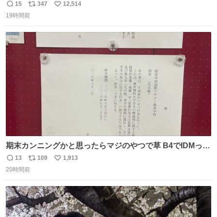
15
347
12,514
返
リ
い
19時間前
信
ポ
い
数
ス
ね
ト
数
数
期末カンニングかと思ったらマジのやつで草 B4でIDMって
ことはおそらく就職だし、内定取り消し？ それと夏休み期
13
109
1,913
返
リ
い
間の停学って無意味じゃね？
20時間前
信
ポ
い
数
ス
ね
ト
数
数