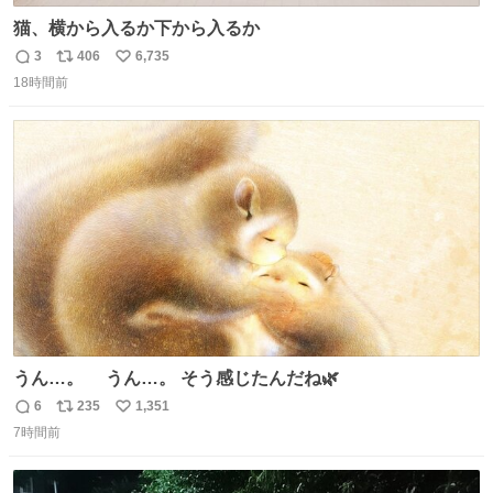
猫、横から入るか下から入るか
3
406
6,735
返
リ
い
18時間前
信
ポ
い
数
ス
ね
ト
数
数
うん…。 うん…。 そう感じたんだね🌿
6
235
1,351
返
リ
い
7時間前
信
ポ
い
数
ス
ね
ト
数