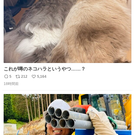
ファ化米や缶詰など、色々な非常食がありますが、うどん
ト
数
数
もいかがでしょうか？
これが噂のネコハラというやつ……？
5
212
5,164
返
リ
い
18時間前
信
ポ
い
数
ス
ね
ト
数
数