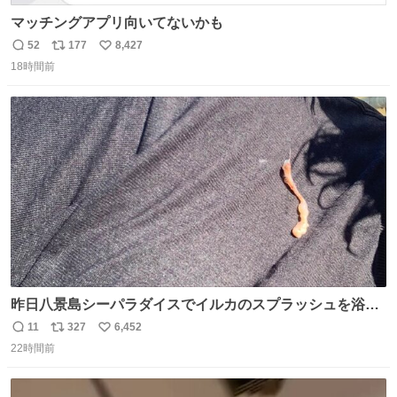
マッチングアプリ向いてないかも
52
177
8,427
返
リ
い
18時間前
信
ポ
い
数
ス
ね
ト
数
数
昨日八景島シーパラダイスでイルカのスプラッシュを浴び
たらゲソのおまけがついてきました。誰の食べカスかわか
11
327
6,452
返
リ
い
らないけど、とても愛おしいです。こんなおまけまで付け
22時間前
信
ポ
い
てもらって感謝しかありません。 #ふれあいラグーン #横
数
ス
ね
浜八景島シーパラダイス
ト
数