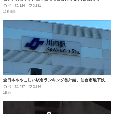
44
224
3,231
返
リ
い
19時間前
信
ポ
い
数
ス
ね
ト
数
数
全日本ややこしい駅名ランキング番外編、仙台市地下鉄川
内駅
45
437
2,384
返
リ
い
1日前
信
ポ
い
数
ス
ね
ト
数
数