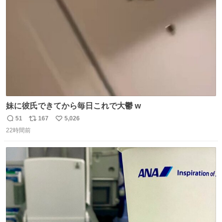
数
妹に彼氏できてから毎日これで大鬱 w
51
167
5,026
返
リ
い
22時間前
信
ポ
い
数
ス
ね
ト
数
数