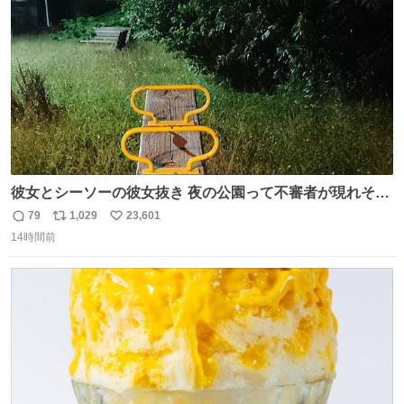
数
彼女とシーソーの彼女抜き 夜の公園って不審者が現れそう
で怖いんだよな
79
1,029
23,601
返
リ
い
14時間前
信
ポ
い
数
ス
ね
ト
数
数