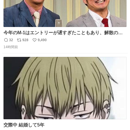
今年のM-1はエントリーが遅すぎたこともあり、解散の可
能性を作り出してからのスタート！！ 遅くなって申し訳な
32
928
9,490
返
リ
い
い🙏 エントリーナンバーは「GO!無策!」でかなり覚えやす
14時間前
信
ポ
い
い！応援をお願いすることになりそう！！
数
ス
ね
ト
数
数
交際中 結婚して5年