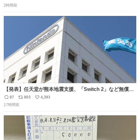
返
リ
い
2時間前
信
ポ
い
数
ス
ね
ト
数
数
【発表】任天堂が熊本地震支援、「Switch 2」など無償修
理へ 保証切れでも対象 news.livedoor.com/article/detail…
87
803
4,393
返
リ
い
任天堂が令和8年熊本地震の被災者支援として、災害救助
17時間前
信
ポ
い
法適用地域からの同社製品の修理について、27年2月1日ま
数
ス
ね
で無償で対応すると発表した。「Switch 2」や「Switch」
ト
数
数
「Joy-Con」などが対象。