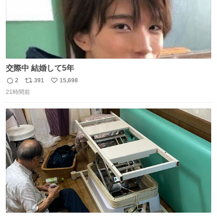
交際中 結婚して5年
2
391
15,698
返
リ
い
21時間前
信
ポ
い
数
ス
ね
ト
数
数