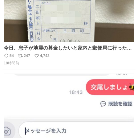
今日、息子が地震の募金したいと家内と郵便局に行ったみ
たいです。おもちゃとか買う選択肢もあったと思うけど、
54
247
4,742
返
リ
い
自分で貯めてた2万円を役に立てて欲しい、みんなも元気
18時間前
信
ポ
い
になって欲しいと。家内も一緒に募金したので、自分も何
数
ス
ね
かできたらなぁと思いました。
ト
数
数