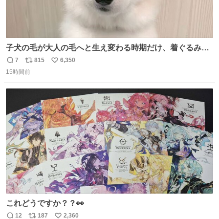
子犬の毛が大人の毛へと生え変わる時期だけ、着ぐるみを
着てるように見える良さがあります
7
815
6,350
返
リ
い
15時間前
信
ポ
い
数
ス
ね
ト
数
数
これどうですか？？👀
12
187
2,360