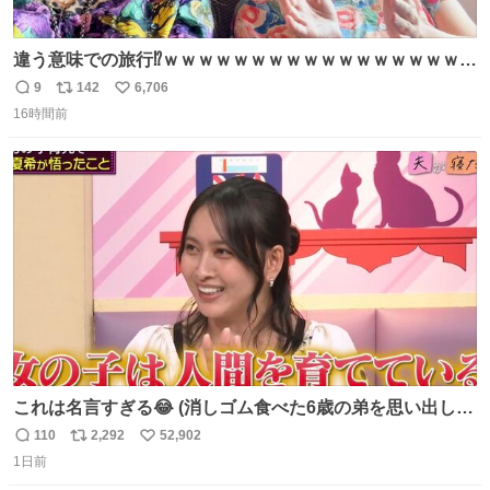
違う意味での旅行⁉️ｗｗｗｗｗｗｗｗｗｗｗｗｗｗｗｗｗｗ
ｗ
9
142
6,706
返
リ
い
16時間前
信
ポ
い
数
ス
ね
ト
数
数
これは名言すぎる😂 (消しゴム食べた6歳の弟を思い出しな
がら)
110
2,292
52,902
返
リ
い
1日前
信
ポ
い