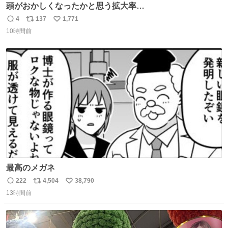
頭がおかしくなったかと思う拡大率
https://t.co/n1bPnS7x1h
4
137
1,771
返
リ
い
10時間前
信
ポ
い
数
ス
ね
ト
数
数
最高のメガネ
222
4,504
38,790
返
リ
い
13時間前
信
ポ
い
数
ス
ね
ト
数