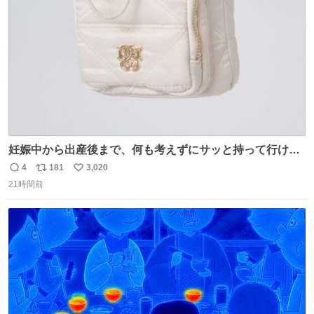
数
妊娠中から出産後まで、何も考えずにサッと持って行ける
ようなショルダーバッグが欲しいな〜と思っていたのだけ
4
181
3,020
返
リ
い
ど snidelでめちゃくちゃピッタリなものを見つけたので買
21時間前
信
ポ
い
った！✨ スマホと小物とペットボトルが入るの最高すぎる
数
ス
ね
🥹 しかもスマホ入れ独立してるしファスナーない！地味に
ト
数
数
嬉しいやつ！！！