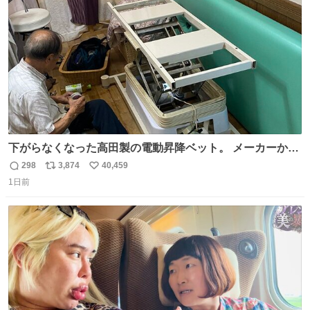
数
下がらなくなった高田製の電動昇降ベット。 メーカーから
は、完全に見放されたんですが、 見事に85歳の父が治しま
298
3,874
40,459
返
リ
い
した。 うちの父は、トヨタカローラのボディをオート生産
1日前
信
ポ
い
する、工業ロボットの製作者なんですが、 父が電動ベット
数
ス
ね
の配線をハンダで修理している横で、
ト
数
数