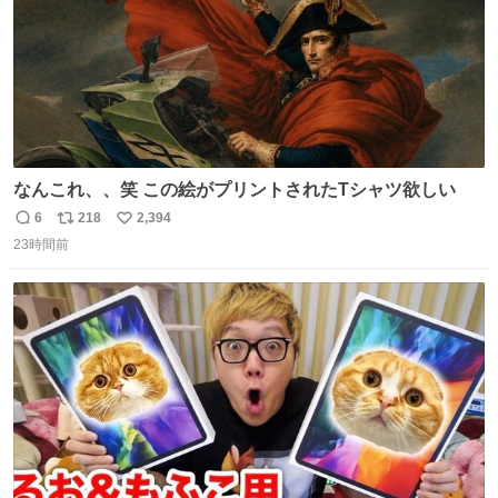
なんこれ、、笑 この絵がプリントされたTシャツ欲しい
6
218
2,394
返
リ
い
23時間前
信
ポ
い
数
ス
ね
ト
数
数