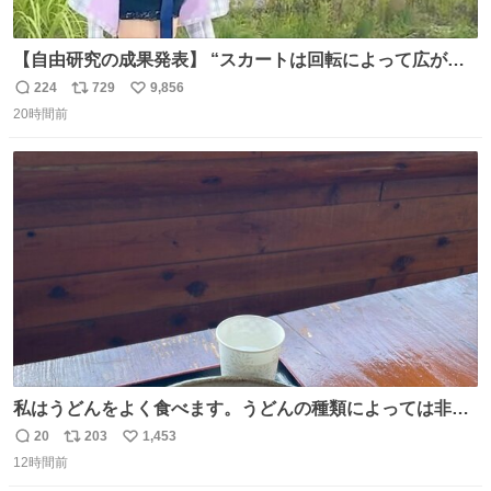
【自由研究の成果発表】 “スカートは回転によって広がる
が、岡澤恋によって270°までなら広がらずに回転が可能な
224
729
9,856
返
リ
い
ことが証明された！”
20時間前
信
ポ
い
数
ス
ね
ト
数
数
私はうどんをよく食べます。うどんの種類によっては非常
食にもなります。生うどんは消費期限が短く、冷凍うどん
20
203
1,453
返
リ
い
は長持ちする代わりに停電に弱いので、乾麺タイプのうど
12時間前
信
ポ
い
んなら水分が少なく長期保存するのにおすすめです。アル