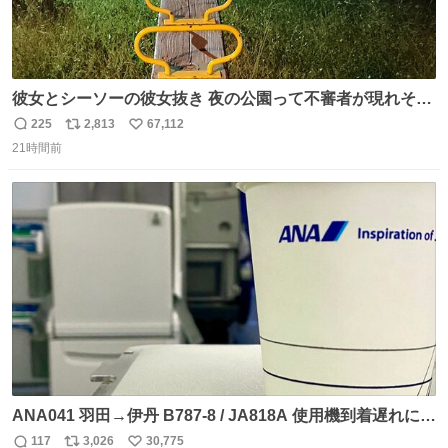
彼女とシーソーの彼女抜き 夜の公園って不審者が現れそう
で怖いんだよな
225
2,813
67,112
返
リ
い
21時間前
信
ポ
い
数
ス
ね
ト
数
数
ANA041 羽田→伊丹 B787-8 / JA818A 使用機到着遅れにつ
き 「安全に支障ない範囲で1分1秒でも遅延回復に努めてお
117
3,026
30,775