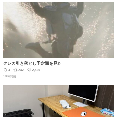
数
ス
ね
ファ化米や缶詰など、色々な非常食がありますが、うどん
ト
数
数
もいかがでしょうか？
クレカ引き落とし予定額を見た
3
242
2,520
返
リ
い
10時間前
信
ポ
い
数
ス
ね
ト
数
数