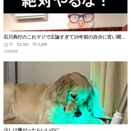
石川典行のこれマジで正論すぎて10年前の自分に言い聞か
せたい
77
352
2,299
返
リ
い
10時間前
信
ポ
い
数
ス
ね
ト
数
数
少しは嫌がったらいいのに