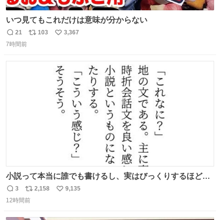
いつ見てもこれだけは意味が分からない
21
103
3,367
返
リ
い
7時間前
信
ポ
い
数
ス
ね
ト
数
数
小説って本当に誰でも書けるし、実はびっくりするほど自
由だし、みんなもっと好きに文字で遊べばいいんじゃない
3
2,158
9,135
返
リ
い
かなって思うよ〜
12時間前
信
ポ
い
数
ス
ね