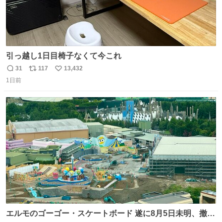
引っ越し1日目椅子なくて今これ
31
117
13,432
返
リ
い
1日前
信
ポ
い
数
ス
ね
ト
数
数
エルモのゴーゴー・スケートボード 遂に8月5日未明、撤