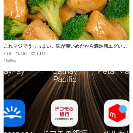
これマジでうっっまい。味が濃いめだから満足感エグいし
1週間で3キロ痩せた😭
5
101
1,182
返
リ
い
8時間前
信
ポ
い
数
ス
ね
ト
数
数