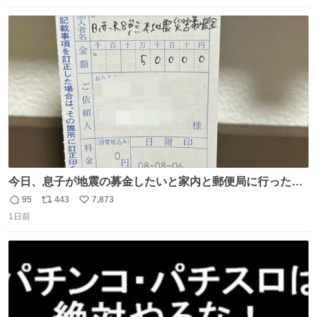
人 B席（2階スタンド）：約1.5万人 一番席数が多いA席は
数
ス
ね
一次だけで全枠出し切るわけないし、二次からは全体の3
ト
数
数
割を占める
今日、息子が地震の募金したいと家内と郵便局に行ったみ
たいです。おもちゃとか買う選択肢もあったと思うけど、
95
443
7,873
返
リ
い
自分で貯めてた2万円を役に立てて欲しい、みんなも元気
1日前
信
ポ
い
になって欲しいと。家内も一緒に募金したので、自分も何
数
ス
ね
かできたらなぁと思いました。
ト
数
数