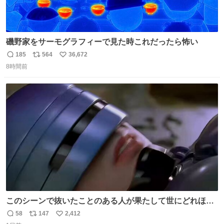
磯野家をサーモグラフィーで見た時これだったら怖い
185
564
36,672
返
リ
い
8時間前
信
ポ
い
数
ス
ね
ト
数
数
このシーンで抜いたことのある人が果たして世にどれほど
いることか このアカウントに辿り着いた皆さんとは、ロボ
58
147
2,412
返
リ
い