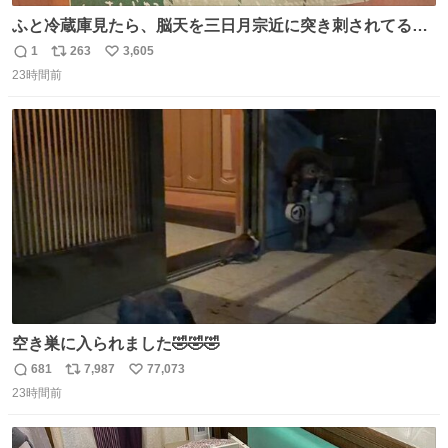
ふと冷蔵庫見たら、脳天を三日月宗近に突き刺されてるく
りまんじゅうパイセンが
1
263
3,605
返
リ
い
23時間前
信
ポ
い
数
ス
ね
ト
数
数
空き巣に入られました🤣🤣🤣
681
7,987
77,073
返
リ
い
23時間前
信
ポ
い
数
ス
ね
ト
数