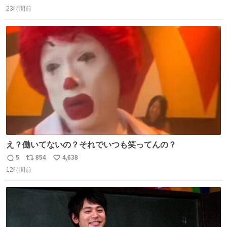
返
リ
い
ります」と機長の気合い十分！ が、フライトは順調に進み
23時間前
信
ポ
い
すぎ… 「飛ばしすぎたせいか現在奈良県上空での待機を命
数
ス
ね
じられております」 でコンソメスープ吹き出しそうになり
ト
数
数
ましたw
え？働いてないの？それでいつも笑ってんの？
5
854
4,638
返
リ
い
12時間前
信
ポ
い
数
ス
ね
ト
数
数