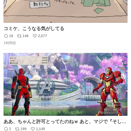
コミケ、こうなる気がしてる
18
146
2,077
返
リ
い
1時間前
信
ポ
い
数
ス
ね
ト
数
数
ああ、ちゃんと許可とってたのねｗ あと、マジで『そして
時は動き出す』って言ってて草オブ草
2
199
1,149