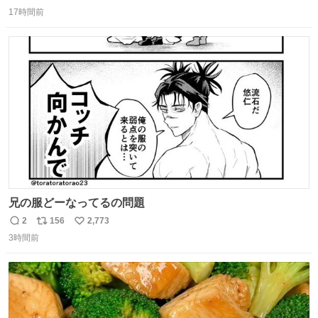
返
リ
い
17時間前
信
ポ
い
数
ス
ね
ト
数
数
兄の服どーなってるの問題
2
156
2,773
返
リ
い
3時間前
信
ポ
い
数
ス
ね
ト
数
数