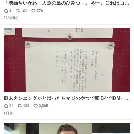
「映画ちいかわ 人魚の島のひみつ」。 やー、これはコワ
イ、コワイ、映画でした。 可愛い夏休みのアニメで、「七
3
101
779
返
リ
い
人の侍」なのかと観ていたら… 相容れぬ者同士の対立と相
22時間前
信
ポ
い
克。 傍観者の罪… 罪から逃れることのできない恐怖… 復
数
ス
ね
讐の妄執… 娯楽映画、ファミリー映画と思ったら、大やけ
ト
数
数
どします。
期末カンニングかと思ったらマジのやつで草 B4でIDMって
ことはおそらく就職だし、内定取り消し？ それと夏休み期
24
139
2,505
返
リ
い
間の停学って無意味じゃね？
1日前
信
ポ
い
数
ス
ね
ト
数
数