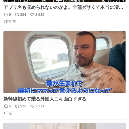
アプリ名も収められないのかよ。全部ダサくて本当に凄
い。 https://t.co/LemyLGyVkR
9
384
3,532
返
リ
い
9時間前
信
ポ
い
数
ス
ね
ト
数
数
新幹線初めて乗る外国人ニキ面白すぎる
5
525
9,231
返
リ
い
1日前
信
ポ
い
数
ス
ね
ト
数