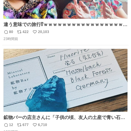
違う意味での旅行⁉️ｗｗｗｗｗｗｗｗｗｗｗｗｗｗｗｗｗｗ
ｗ
80
422
20,103
返
リ
い
23時間前
信
ポ
い
数
ス
ね
ト
数
数
鉱物バーの店主さんに「子供の頃、友人の土産で青い石を
貰って、それがすごく気に入ってたのに、いつかの引越し
12
677
6,710
返
リ
い