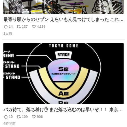
最寄り駅からのセブン えらいもん見つけてしまった これ売
ってくれへんかな… #浅井健一 #ポテチ #ロックの名盤
14
137
4,196
返
リ
い
1日前
信
ポ
い
数
ス
ね
ト
数
数
バカ待て、落ち着け✋ まだ落ち込むのは早いぞ！！ 東京ド
ームの最大キャパ5.5万人に対して席数の配分はだいたい S
10
109
906
返
リ
い
席（アリーナ）：約1.4万人 A席（1階スタンド）：約2.5万
4時間前
信
ポ
い