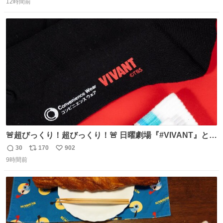
で無くしてしまった」という話をしたら、 「お土産で買っ
12時間前
信
ポ
い
てきたくらいの価格感なら、ドイツの黒い森のフローライ
数
ス
ね
トかな…」と当たりつけてもらった。確かにこんな感じだ
ト
数
数
った気がする 凄い
🚨超びっくり！超びっくり！🚨 日曜劇場『#VIVANT』と
ファミマの #コンビニエンスウェア がコラボ！ 🧦ラインソ
30
170
902
返
リ
い
ックス 🟦今治タオルハンカチ 「いいね」「保存」してファ
9時間前
信
ポ
い
ミマへGO👀
数
ス
ね
ト
数
数