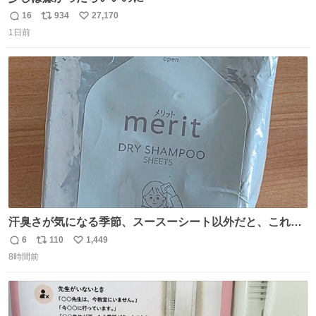
16
934
27,170
返
リ
い
1日前
信
ポ
い
数
ス
ね
ト
数
数
汗臭さが気になる季節、スースーシート以外だと、これが
とにかくスッキリする。2年くらい前に #生活は踊る で紹
6
110
1,449
返
リ
い
介したやつ。おじさんにもおばさんにもオススメだ。ドラ
8時間前
信
ポ
い
ストに売ってるぞ。ドライシャンプーって書いてあるけど
数
ス
ね
汗拭きシートみたいなもの。耳裏襟足首筋がんがん拭いて
ト
数
数
汗臭不安を解消。