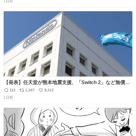
コップ2についてこれからもぜひ語り合っていきたい
1日前
信
ポ
い
数
ス
ね
ト
数
数
【発表】任天堂が熊本地震支援、「Switch 2」など無償修
理へ 保証切れでも対象 news.livedoor.com/article/detail…
112
1,347
9,312
返
リ
い
任天堂が令和8年熊本地震の被災者支援として、災害救助
1日前
信
ポ
い
法適用地域からの同社製品の修理について、27年2月1日ま
数
ス
ね
で無償で対応すると発表した。「Switch 2」や「Switch」
ト
数
数
「Joy-Con」などが対象。