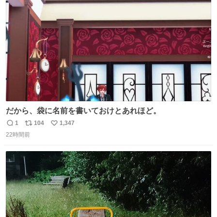
ト
数
数
だから、袋に名前を書いておけとあれほど。
1
104
1,347
返
リ
い
22時間前
信
ポ
い
数
ス
ね
ト
数
数