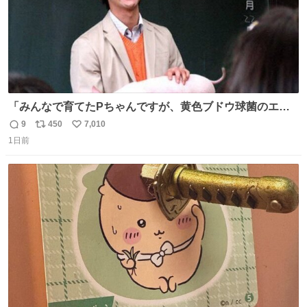
「みんなで育てたPちゃんですが、黄色ブドウ球菌のエン
テロトキシン（耐熱性毒素）が検出されたので、議論する
9
450
7,010
返
リ
い
までもなく処分が決まりました」
1日前
信
ポ
い
数
ス
ね
ト
数
数