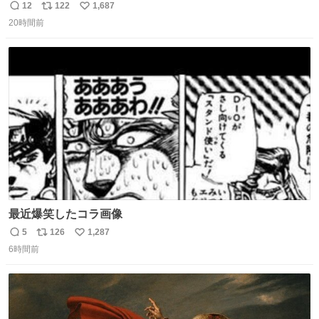
去… ←4日朝 5日朝→ #USJファン #ワンダーランド
12
122
1,687
返
リ
い
20時間前
信
ポ
い
数
ス
ね
ト
数
数
最近爆笑したコラ画像
5
126
1,287
返
リ
い
6時間前
信
ポ
い
数
ス
ね
ト
数
数