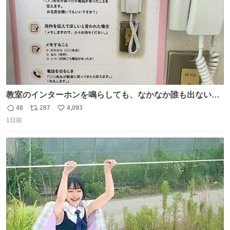
教室のインターホンを鳴らしても、なかなか誰も出ないこ
とがあります…。 もしかすると「電話の出方」に困ってい
48
287
4,093
返
リ
い
るのかもしれません。 そこで「何を話せばいいか」が見え
1日前
信
ポ
い
る手引きを用意して、安心して電話に出られるようにしま
数
ス
ね
す。 インターホンの応対も大切なコミュニケーションの学
ト
数
数
びです。