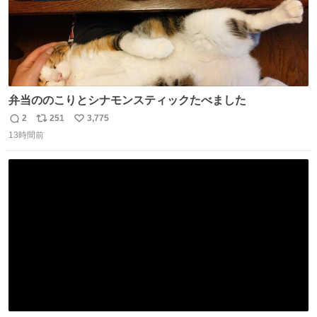
弁当ののこりとシナモンスティックたべました
2
251
3,775
返
リ
い
13時間前
信
ポ
い
数
ス
ね
ト
数
数