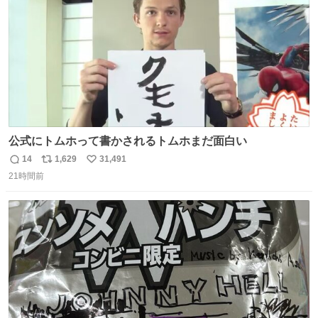
公式にトムホって書かされるトムホまだ面白い
14
1,629
31,491
返
リ
い
21時間前
信
ポ
い
数
ス
ね
ト
数
数