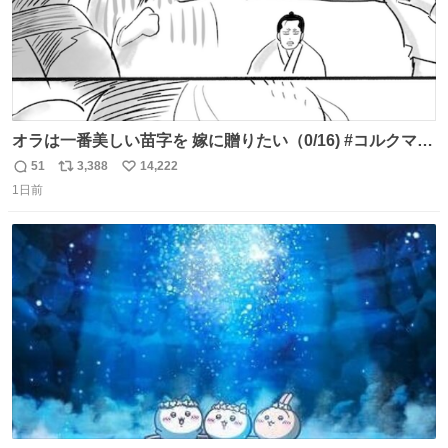
オラは一番美しい苗字を 嫁に贈りたい（0/16) #コルクマン
ガ専科
51
3,388
14,222
返
リ
い
1日前
信
ポ
い
数
ス
ね
ト
数
数