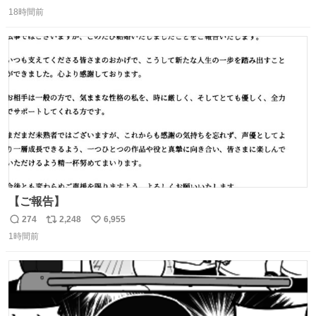
返
リ
い
パッサパサなほどええですからね。
18時間前
信
ポ
い
数
ス
ね
ト
数
数
【ご報告】
274
2,248
6,955
返
リ
い
1時間前
信
ポ
い
数
ス
ね
ト
数
数