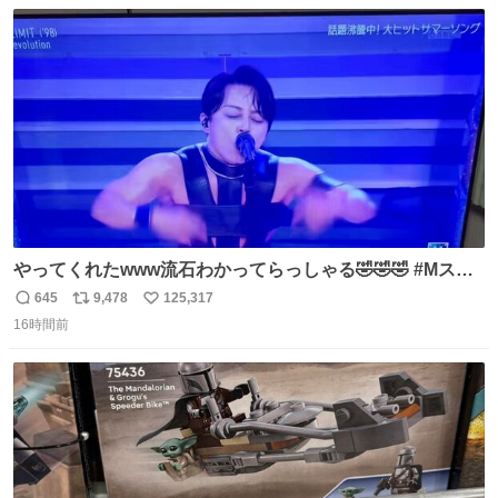
数
ス
ね
ト
数
数
やってくれたwww流石わかってらっしゃる🤣🤣🤣 #Mステ
#西川貴教
645
9,478
125,317
返
リ
い
16時間前
信
ポ
い
数
ス
ね
ト
数
数