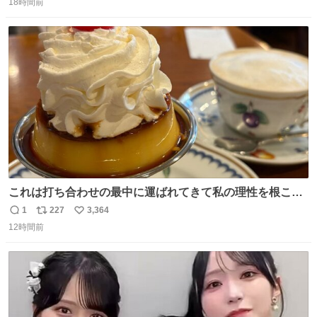
18時間前
信
ポ
い
数
ス
ね
ト
数
数
これは打ち合わせの最中に運ばれてきて私の理性を根こそ
ぎ奪い去ったプリンの写真です。
1
227
3,364
返
リ
い
12時間前
信
ポ
い
数
ス
ね
ト
数
数