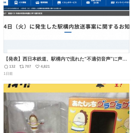
【発表】西日本鉄道、駅構内で流れた“不適切音声”に声明
「被害届も検討」 news.livedoor.com/article/detail… 4日
132
707
4,821
返
リ
い
に西鉄福岡（天神）駅および薬院駅で発生した駅構内放送
1日前
信
ポ
い
事案について声明を公表した。「第三者によって駅構内放
数
ス
ね
送設備に外部から不正に音声が流された可能性も含めて確
ト
数
数
認を実施」と説明した。