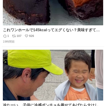
これワンホールで145kcalってエグくない？美味すぎて毎
日食べてるけど、次の日体重測ったら痩せてるの嬉しすぎ
1
107
926
返
リ
い
る😭 レシピリプ⬇️
19時間前
信
ポ
い
数
ス
ね
ト
数
数
冷たーい。 子供に冷感ポンチョを着せてあげたら大はしゃ