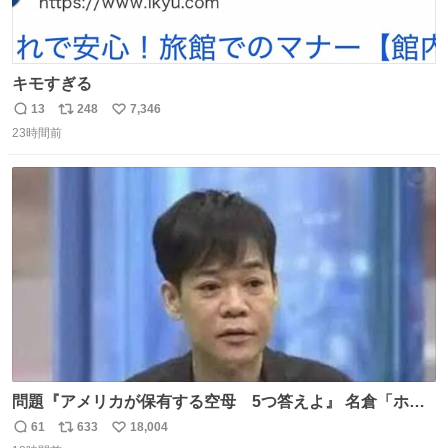
キモすぎる
13
248
7,346
返
リ
い
23時間前
信
ポ
い
数
ス
ね
ト
数
数
問題『アメリカが保有する空母 5つ答えよ』 名倉「ホン
マごめん、日本」
61
633
18,004
返
リ
い