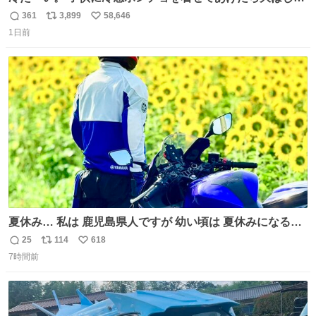
ぎで喜んでくれました。 こんな素敵な代物を提供してくれ
361
3,899
58,646
返
リ
い
た山口県の恩師に感謝。
1日前
信
ポ
い
数
ス
ね
ト
数
数
夏休み… 私は 鹿児島県人ですが 幼い頃は 夏休みになると
母の郷… 山梨へ遊びに行くのが楽しみでした 母の実家へ 1
25
114
618
返
リ
い
ヶ月近く泊まって … … 今の私は 医療従事者 お盆休み？ﾅﾆ
7時間前
信
ポ
い
ｿﾚｵｲｼｲﾉ?(笑 … … 子どもの頃 山梨で見た ひまわり畑の風
数
ス
ね
景 淡い記憶 そんな思い出の風景… ありますか？
ト
数
数