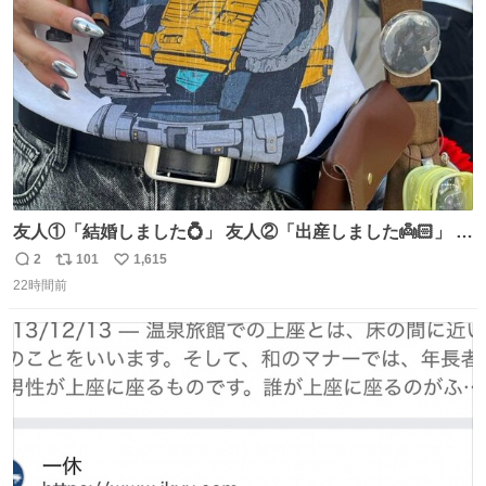
数
友人①「結婚しました💍」 友人②「出産しました👼🏻」 友
人③「マイホーム建てました🏡」 私「どハマりしたヴィズ
2
101
1,615
返
リ
い
ラ家の末裔に心狂わされました」
22時間前
信
ポ
い
数
ス
ね
ト
数
数