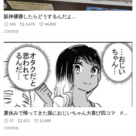
阪神優勝したらどうするんだよ…
145
3,476
44,656
返
リ
い
22時間前
信
ポ
い
数
ス
ね
ト
数
数
夏休みで帰ってきた孫におじいちゃん大喜び四コマ #四
コマ漫画 #Web漫画 #漫画が読めるハッシュタグ
37
623
12,850
返
リ
い
16時間前
信
ポ
い