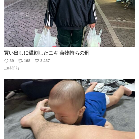
買い出しに遅刻したニキ 荷物持ちの刑
39
168
3,437
返
リ
い
13時間前
信
ポ
い
数
ス
ね
ト
数
数