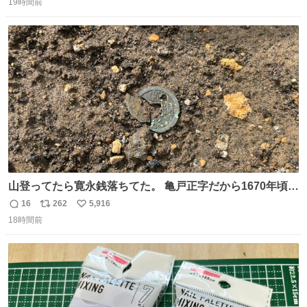
んでした。 近くの『みやげ横丁』も、お客さんが少なかっ
19時間前
信
ポ
い
たです。 九州新幹線は新水俣駅駅まで復旧しましたが、や
数
ス
ね
はり全線が通れないとキツイですね。 こういう時は、地元
ト
数
数
民が支えましょ。
山登ってたら寛永銭落ちてた。 亀戸正字だから1670年頃に
鋳造されたもの。
16
262
5,916
返
リ
い
18時間前
信
ポ
い
数
ス
ね
ト
数
数