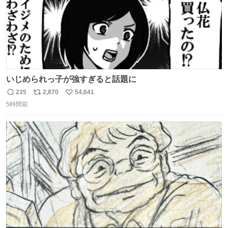
いじめられっ子が強すぎると話題に
235
2,870
54,641
返
リ
い
5時間前
信
ポ
い
数
ス
ね
ト
数
数