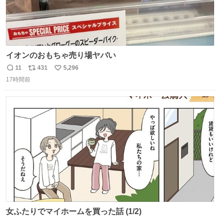
イオンのおもちゃ売り場ヤバい
11
431
5,296
返
リ
い
17時間前
信
ポ
い
数
ス
ね
ト
数
数
女ふたりでマイホームを買った話 (1/2)