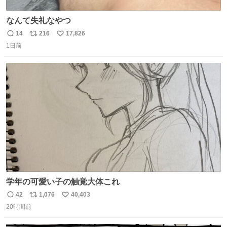
なんて失礼なやつ
14
216
17,826
返
リ
い
1日前
信
ポ
い
数
ス
ね
ト
数
数
学年の可愛い子の触覚大体これ
42
1,076
40,403
返
リ
い
20時間前
信
ポ
い
数
ス
ね