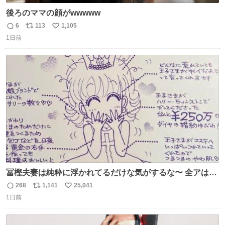
後ろのママの顔がwwwww
6
113
1,105
返
リ
い
1日前
信
ポ
い
数
ス
ね
ト
数
数
冨樫夫妻は純粋に浮かれてるだけな気がするな〜 全アはこ
こに自分の市場価値的なものを上乗せするので、 すっぴん
268
1,141
25,041
返
リ
い
＆寝起きのボサボサ頭でも「今日も可愛いね」が止まらな
1日前
信
ポ
い
い。放っておくと永遠に髪撫でてきて作業進まない()
数
ス
ね
156cm40kg、年中日焼け止めとお友達の私より綺麗な手や
ト
数