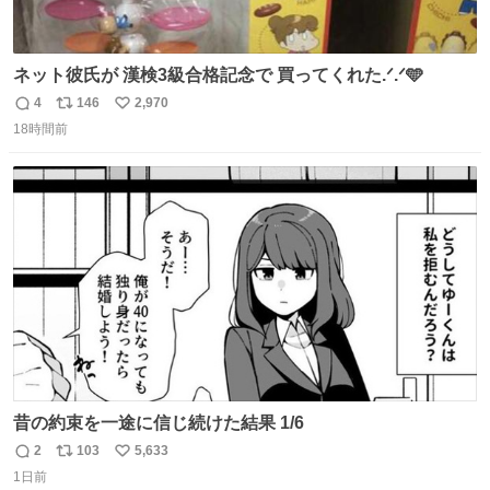
ネット彼氏が 漢検3級合格記念で 買ってくれた.ᐟ.ᐟ🩵
4
146
2,970
返
リ
い
18時間前
信
ポ
い
数
ス
ね
ト
数
数
昔の約束を一途に信じ続けた結果 1/6
2
103
5,633
返
リ
い
1日前
信
ポ
い