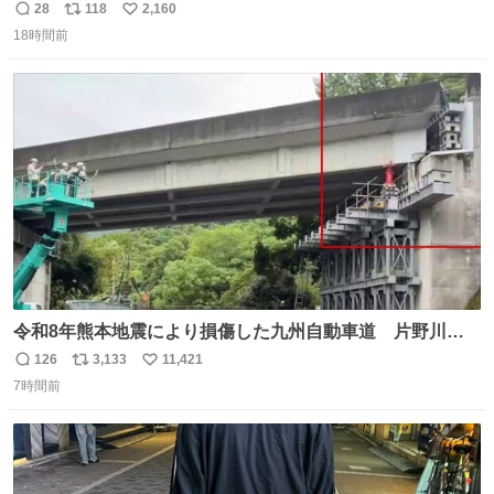
28
118
2,160
返
リ
い
18時間前
信
ポ
い
数
ス
ね
ト
数
数
令和8年熊本地震により損傷した九州自動車道 片野川橋
（下り線）の復旧作業を行っています。 タイムラプス動画
126
3,133
11,421
返
リ
い
で、段差が生じた橋桁をジャッキアップしている様子をご
7時間前
信
ポ
い
紹介します。 引き続き、早期復旧に向けて着実に工事を進
数
ス
ね
めてまいります。 #NEXCO西日本 #熊本地震
ト
数
数