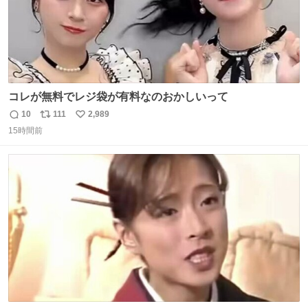
コレが無料でレジ袋が有料なのおかしいって
10
111
2,989
返
リ
い
15時間前
信
ポ
い
数
ス
ね
ト
数
数