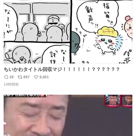
ト
数
数
ちいかわタイトル回収マジ！！！！！！？？？？？？
28
897
9,401
返
リ
い
14時間前
信
ポ
い
数
ス
ね
ト
数
数