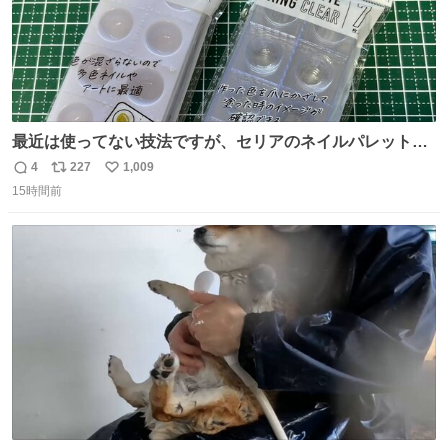
最近は使ってない技法ですが、セリアのネイルパレットの
四隅をハサミで切り落とし、やすりがけすればミニチュア
4
227
1,009
返
リ
い
食器ができます。 底にストローをカットしたものを接着し
15時間前
信
ポ
い
塗装すれば茶碗になります。素材が塩化ビニルなので接着
数
ス
ね
剤や塗料は対応したものを使うと良いです。 透明はそのま
ト
数
数
までも使えます。