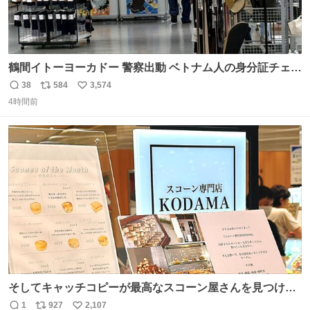
鶴間イトーヨーカドー 警察出動 ベトナム人の身分証チェッ
クを開店前に実施、店内まで見張りにきてます。不法滞在
38
584
3,574
返
リ
い
者は覚悟してお越しください。
4時間前
信
ポ
い
数
ス
ね
ト
数
数
そしてキャッチコピーが最高なスコーン屋さんを見つけて
しまったので思わず買い込んでしまった。スコーンなんて
1
927
2,107