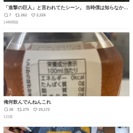
「進撃の巨人」と言われてたシーン。 当時僕は知らなかっ
たのですが、今見るとすごく「進撃の巨人」ですね。。
7
262
2,326
返
リ
い
14時間前
信
ポ
い
数
ス
ね
ト
数
数
俺何飲んでんねんこれ
26
275
25,172
返
リ
い
1日前
信
ポ
い
数
ス
ね
ト
数