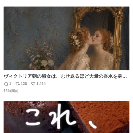
数
ス
ね
ト
数
数
ヴィクトリア朝の淑女は、むせ返るほど大量の香水を身に
つけるものではないとされていた。それでも香水は、髪や
1
128
1,464
返
リ
い
肌の手入れと同じくらい、ヴィクトリア朝の女性達の美容
16時間前
信
ポ
い
習慣に欠かせないものだった。 当時の香水は、現在私たち
数
ス
ね
が知る香水よりも単純な組成で、その大部分は薔薇、菫、
ト
数
数
ベルガモット、