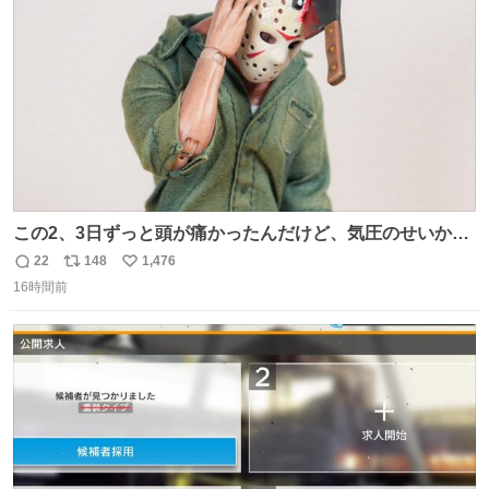
数
めてもろて とか言う
この2、3日ずっと頭が痛かったんだけど、気圧のせいかし
ら…
22
148
1,476
返
リ
い
16時間前
信
ポ
い
数
ス
ね
ト
数
数