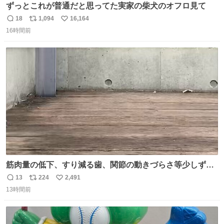
ずっとこれが普通だと思ってた実家の柴犬のオフロ見て
18
1,094
16,164
返
リ
い
16時間前
信
ポ
い
数
ス
ね
ト
数
数
筋肉量の低下、すり減る歯、関節の動きづらさ等少しずつ
現れる変化。 ごはんを細かくすることで #風花 の歯に代わ
13
224
2,491
返
リ
い
るよ。サプリを食べてもらうことで筋肉や関節をサポート
13時間前
信
ポ
い
しようね 風花が無理なく続けられる範囲で、高齢のステー
数
ス
ね
ジまで頑張ってきたその身体も風花の意思も大切にしてい
ト
数