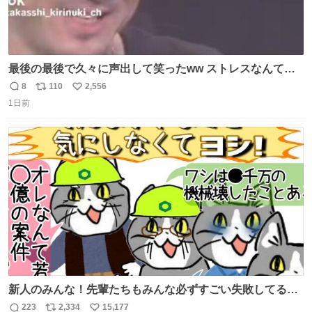
最後の最後で久々に声出して笑ったww ストレスなんて笑
って吹き飛ばせ！！ #水曜日のダウンタウン #大友康平
8
110
2,556
返
リ
い
1日前
信
ポ
い
数
ス
ね
ト
数
数
新人のみんな！先輩たちもみんな必ずすごい失敗してるか
ら、ちいさいことは気にしなくてヨシ！ #現場猫
223
2,334
15,177