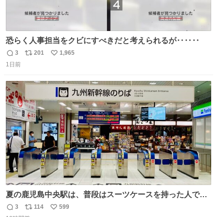
恐らく人事担当をクビにすべきだと考えられるが‥‥‥
3
201
1,965
返
リ
い
1日前
信
ポ
い
数
ス
ね
ト
数
数
夏の鹿児島中央駅は、普段はスーツケースを持った人で溢
れています。 しかし、今日の夕方では、1〜2人しか見ませ
3
114
599
返
リ
い