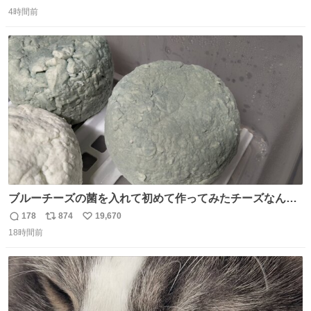
返
リ
い
4時間前
信
ポ
い
数
ス
ね
ト
数
数
ブルーチーズの菌を入れて初めて作ってみたチーズなんだ
けど 本能でちょっとヤバいと思っちゃう見た目だな
178
874
19,670
返
リ
い
18時間前
信
ポ
い
数
ス
ね
ト
数
数