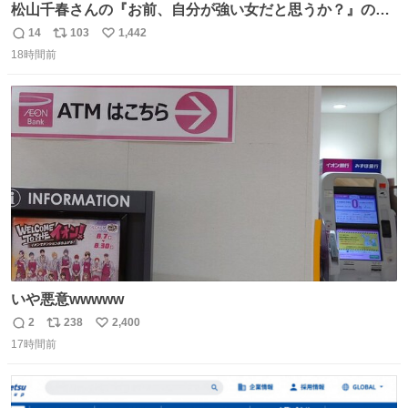
松山千春さんの『お前、自分が強い女だと思うか？』の一
言で… 中森明菜さんが思わず本音をこぼす瞬間😭
14
103
1,442
返
リ
い
18時間前
信
ポ
い
数
ス
ね
ト
数
数
いや悪意wwwww
2
238
2,400
返
リ
い
17時間前
信
ポ
い
数
ス
ね
ト
数
数