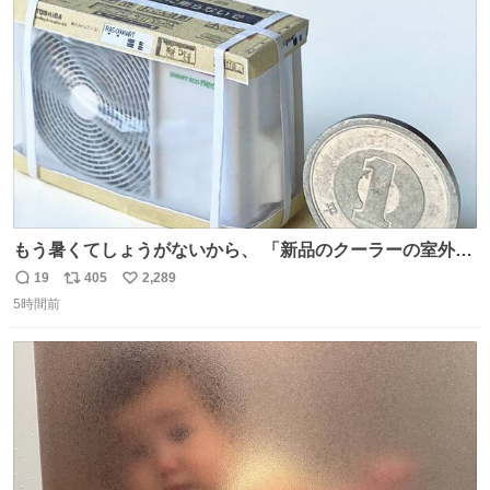
ト
数
数
もう暑くてしょうがないから、 「新品のクーラーの室外機
のミニチュア」 でも見ていってよ
19
405
2,289
返
リ
い
5時間前
信
ポ
い
数
ス
ね
ト
数
数