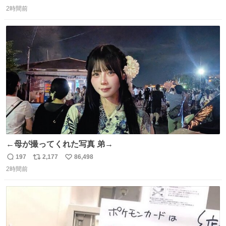
返
リ
い
ざいます。 九州道
2時間前
信
ポ
い
数
ス
ね
ト
数
数
←母が撮ってくれた写真 弟→
197
2,177
86,498
返
リ
い
2時間前
信
ポ
い
数
ス
ね
ト
数
数