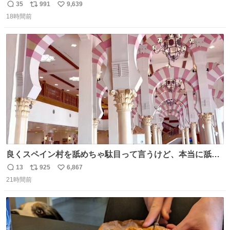
35
991
9,639
返
リ
い
18時間前
信
ポ
い
数
ス
ね
ト
数
数
良くスペイン村を舐めちゃ駄目って言うけど、本当に舐め
ちゃ行けないのはスペィン村ホテル🏛🏨 だってロビーから
13
925
6,867
返
リ
い
中庭抜けるだけでこの有様🤩 ディズニーホテル泊まってる
21時間前
信
ポ
い
場所じゃない。 5年振りの志摩スペイン村パルケエスパー
数
ス
ね
ニャは益々素晴らしい場所になってる
ト
数
数