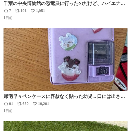
千葉の中央博物館の恐竜展に行ったのだけど、ハイエナの
鼻の奥の構造が素敵すぎて張り付いてしまった
7
191
1,951
返
リ
い
1日前
信
ポ
い
数
ス
ね
ト
数
数
帰宅早々ペンケースに容赦なく貼った幼児... 口には出さぬ
が勿体無い精神で心がざわつく.....ッ
91
630
19,201
返
リ
い
1日前
信
ポ
い
数
ス
ね
ト
数