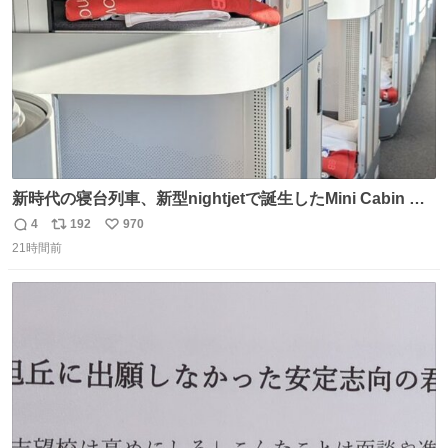
新時代の寝台列車、新型nightjetで誕生したMini Cabin ま
さに走るカプセルホテルといった感じで、一人旅で利用す
4
192
970
返
リ
い
るのにはちょうどいい設備。 他の人も言ってましたが、サ
21時間前
信
ポ
い
ンライズの後継に欲しい…
数
ス
ね
ト
数
数