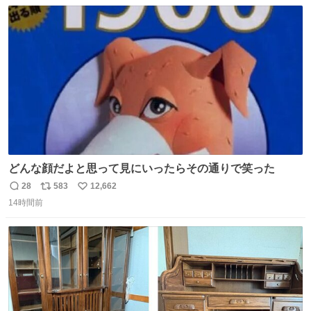
数
ス
ね
ト
数
数
どんな顔だよと思って見にいったらその通りで笑った
28
583
12,662
返
リ
い
14時間前
信
ポ
い
数
ス
ね
ト
数
数