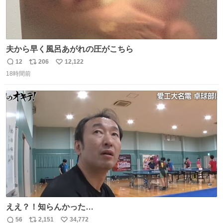
夫から早く風呂あがれの圧がこちら
12
206
12,122
返
リ
い
18時間前
信
ポ
い
数
ス
ね
ト
数
数
ええ？！知らんかった…
56
2,151
34,772