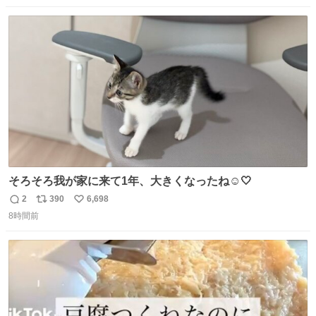
なりました😎
数
ス
ね
ト
数
数
そろそろ我が家に来て1年、大きくなったね☺️🤍
2
390
6,698
返
リ
い
8時間前
信
ポ
い
数
ス
ね
ト
数
数