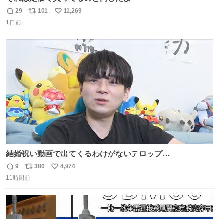
29
101
11,269
返
リ
い
1日前
信
ポ
い
数
ス
ね
ト
数
数
結婚祝い動画で出てくるわけがないテロップ
youtu.be/4pJ7U22AYtw
9
380
4,974
返
リ
い
11時間前
信
ポ
い
数
ス
ね
ト
数
数