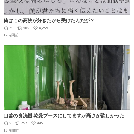
俺はこの高校が好きだから受けたんだが？
25
105
4,259
返
リ
い
19時間前
信
ポ
い
数
ス
ね
ト
数
数
山善の食洗機 乾燥ブースにしてますが高さが欲しかったの
でコレクションケースを置くだけのツルセコ改造 扉が手前
5
257
995
返
リ
い
に開き天井の温度もしっかり上がるのでかなり使いやすく
18時間前
信
ポ
い