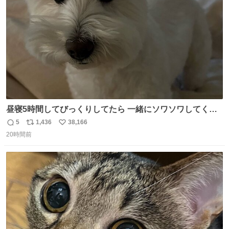
数
昼寝5時間してびっくりしてたら 一緒にソワソワしてくれ
た
5
1,436
38,166
返
リ
い
20時間前
信
ポ
い
数
ス
ね
ト
数
数