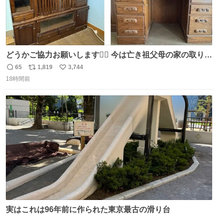
どうかご協力お願いします🙇‍♂️ 今は亡き祖父母の家の取り壊
しが決まり、どうしても処分して欲しくない食器棚と机の
65
1,819
3,744
返
リ
い
引き取り手を探しております この2つは私の祖母が当初一
18時間前
信
ポ
い
目惚れで購入したもので、祖母はc型肝炎で58歳という若
数
ス
ね
さで亡くなりましたが、この家具達をとても大切にしてお
ト
数
数
りました 続く↓
実はこれは96年前に作られた東京最古の滑り台