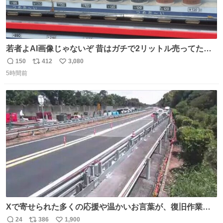
若者よAI画像じゃないぞ 昔はガチで2リットル売ってたん
やでw
150
412
3,080
返
リ
い
5時間前
信
ポ
い
数
ス
ね
ト
数
数
Xで寄せられた多くの応援や温かいお言葉が、復旧作業に
携わる社員の大きな励みとなっております。ありがとうご
24
386
1,900