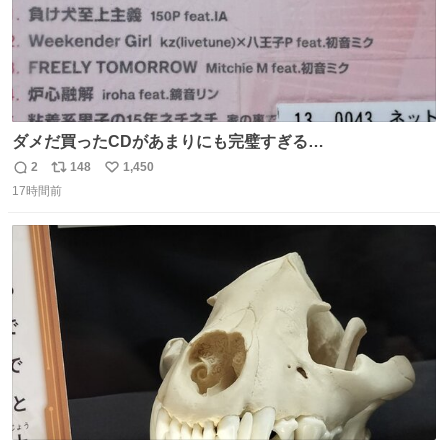
ダメだ買ったCDがあまりにも完璧すぎる…
2
148
1,450
返
リ
い
17時間前
信
ポ
い
数
ス
ね
ト
数
数