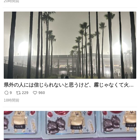
20時間前
信
ポ
い
数
ス
ね
ト
数
数
県外の人には信じられないと思うけど、霧じゃなくて火山
灰です🌋 #桜島
9
229
960
返
リ
い
18時間前
信
ポ
い
数
ス
ね
ト
数
数