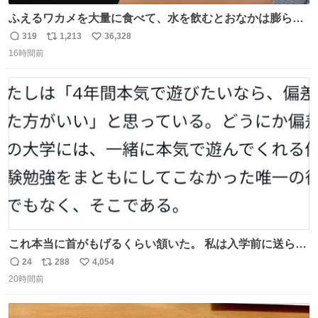
ふえるワカメを大量に食べて、水を飲むとおなかは膨ら
む・・・・！？ ⚠️よい子は絶対マネしないでね⚠️ #夏休み
319
1,213
36,328
返
リ
い
の自由研究
16時間前
信
ポ
い
数
ス
ね
ト
数
数
これ本当に首がもげるくらい頷いた。 私は入学前に送られ
てきた、大学のサークル紹介冊子を見た時点で終わりを感
24
288
4,054
返
リ
い
じたので、女子大でもないくせに偏差値の高い大学のイン
20時間前
信
ポ
い
カレサークルに突撃して所属するという奇行で事なきを得
数
ス
ね
た。 高偏差値に行けないならせめてそれくらいした方が予
ト
数