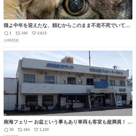
猫よ中年を迎えたな、頼むからこのまま不老不死でいてく
れ…と願ってから、いや人間の家族が死に絶えて猫だけこ
1
160
2,612
返
リ
い
の世に置いていくなんてひどいことはできない…と思って
14時間前
信
ポ
い
から、猫のこの可愛さと愛嬌なら未来永劫ほかの人間に可
数
ス
ね
愛がられて困ることもなかろうなと思ったのでやっぱり猫
ト
数
数
よ不老不死でいてくれ
南海フェリー お盆という事もあり車両も客室も超満員！ 廃
止になったらどうなるのコレ？
30
184
1,150
返
リ
い