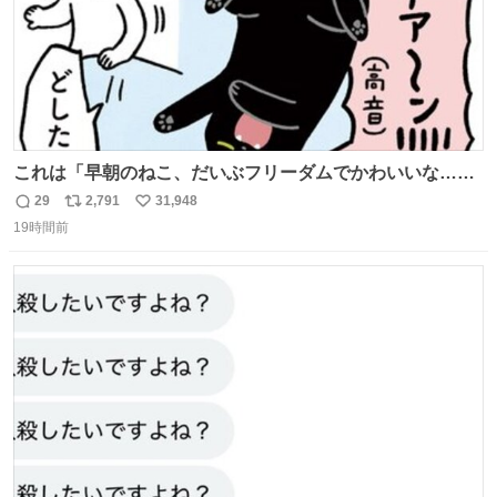
これは「早朝のねこ、だいぶフリーダムでかわいいな…」
の絵日記です🎐
29
2,791
31,948
返
リ
い
19時間前
信
ポ
い
数
ス
ね
ト
数
数