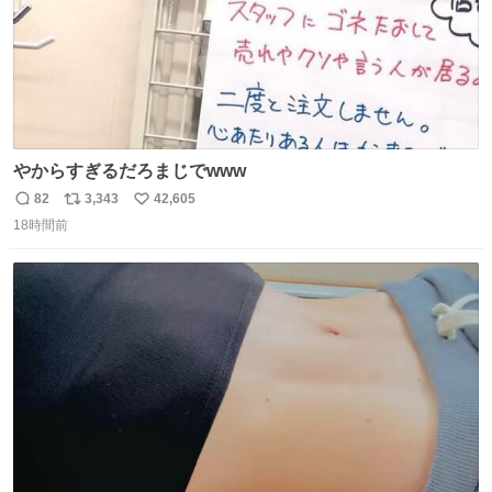
やからすぎるだろまじでwww
82
3,343
42,605
返
リ
い
18時間前
信
ポ
い
数
ス
ね
ト
数
数