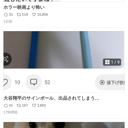
ホラー映画より怖い
33
519
10,856
返
リ
い
1日前
信
ポ
い
数
ス
ね
ト
数
数
大谷翔平のサインボール、出品されてしまう…
41
167
3,865
返
リ
い
17時間前
信
ポ
い
数
ス
ね
ト
数