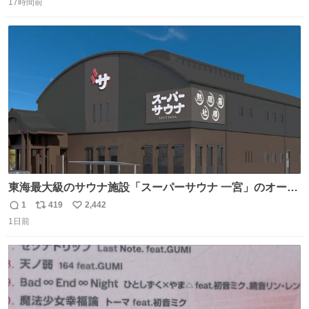
17時間前
信
ポ
い
数
ス
ね
ト
数
数
東海最大級のサウナ施設「スーパーサウナ 一宮」のオープ
ン日が2026年9月8日に決定‼️ 5種類の本格サウナや4種類の
1
419
2,442
返
リ
い
⽔⾵呂、約50名が同時に休息できる休憩スペースなど、男
1日前
信
ポ
い
性が求める設備を極限まで突き詰めた「サウナの理想郷」
数
ス
ね
😍😍😍 ⬇️詳細ページ⬇️ supersento.com/chubu/aichi/ic…
ト
数
数