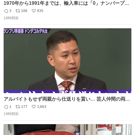
1970年から1991年までは、輸入車には「0」ナンバープレ
ートが使用されていました。 その後、この制度は廃止さ
3
106
935
返
リ
い
れ、すべての「0」ナンバープレートは抹消・無効化され
18時間前
信
ポ
い
ました。 ところが最近、その「0」ナンバープレートを装
数
ス
ね
着した車両が発見されました。 今でも残っていること自体
ト
数
数
が奇跡です……。
アルバイトもせず両親から仕送りを貰い… 芸人仲間の両親
のスネまでかじる!? ドンデコルテ銀次⚡️ 無料見逃し配信は
1
177
1,663
返
リ
い
こちらから ▶︎abema.go.link/gBLVb ◤しくじり先生
19時間前
信
ポ
い
ABEMAにて毎週最新話無料配信中◢ @10000nabe
数
ス
ね
@akmllube0617
ト
数
数