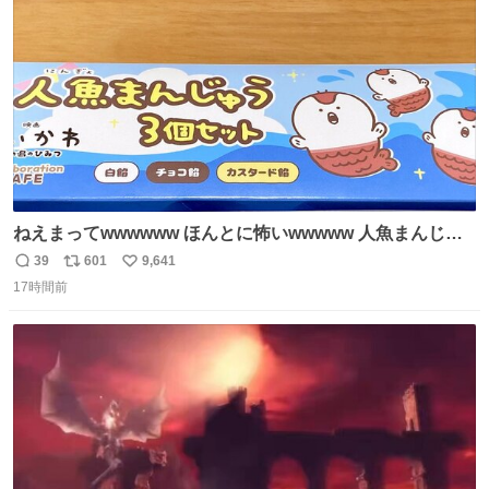
数
後がいいです。 https://t.co/9nMHIrETkw
ねえまってwwwwww ほんとに怖いwwwww 人魚まんじゅ
う買ってきたから私も永遠のいのちを…ぐへへ…と思いな
39
601
9,641
返
リ
い
がら1つ食べたら 奥歯欠けたんだけど！！！！？？？ しか
17時間前
信
ポ
い
もガッツリ😭 まんじゅうだよ？？？？？？ ガリッて言っ
数
ス
ね
たから何？と思って口から出したら自分の歯wwwwww セ
ト
数
数
イレーンの呪いじゃん😭