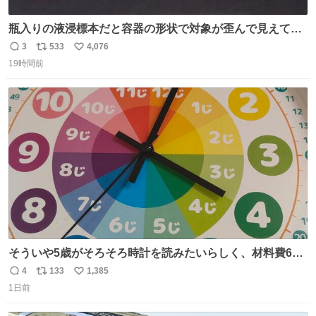
瓶入りの液浸標本だと容器の形状で対象が歪んで見えてし
まうことから、なるべく歪みがない状態で観察しやすいよ
3
533
4,076
返
リ
い
うにこのような形で保存していると前に科博の先生から教
19時間前
信
ポ
い
えてもらった #国立科学博物館
数
ス
ね
ト
数
数
そういや5歳がそろそろ時計を読みたいらしく、材料費600
円で作れる知育時計作ってみた！ めっちゃ簡単！ ありがと
4
133
1,385
返
リ
い
う先人！
1日前
信
ポ
い
数
ス
ね