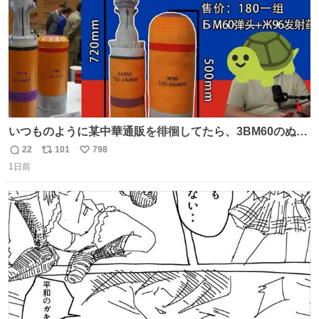
いつものように某中華通販を徘徊してたら、3BM60のぬい
ぐるみを発見してしまった…。
22
101
798
返
リ
い
1日前
信
ポ
い
数
ス
ね
ト
数
数