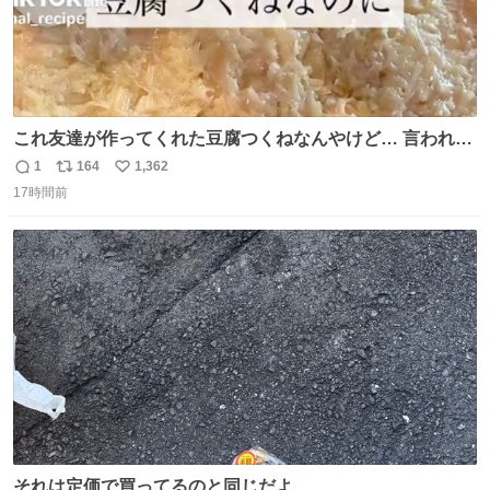
これ友達が作ってくれた豆腐つくねなんやけど… 言われる
まで豆腐って気づかなかった🤣✨ふわふわで食べ応えある
1
164
1,362
返
リ
い
し普通につくねより好きかもしれん🥹🤍 ダイエット中でも
17時間前
信
ポ
い
罪悪感なく食べられるの最高👇
数
ス
ね
ト
数
数
それは定価で買ってるのと同じだよ