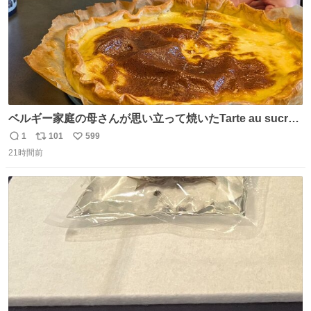
ベルギー家庭の母さんが思い立って焼いたTarte au sucre
は「砂糖のケーキ」。パイ生地に砂糖をたっぷり振りか
1
101
599
返
リ
い
け、クリームと卵の液を注いで焼くだけ。溶けた砂糖はね
21時間前
信
ポ
い
っとり甘い層になり、懐かしい味。「フランス北部とベル
数
ス
ね
ギーのだよ」というこれ、素朴な焼菓子に見えてナポレオ
ト
数
数
ン戦争の歴史があった。