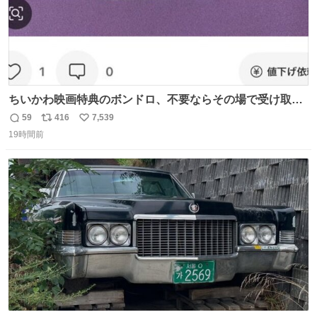
ちいかわ映画特典のボンドロ、不要ならその場で受け取り
辞退すれば良いのに白々しい
59
416
7,539
返
リ
い
19時間前
信
ポ
い
数
ス
ね
ト
数
数