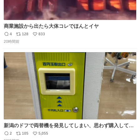
商業施設から出たら大体コレでほんとイヤ
4
128
833
返
リ
い
20時間前
信
ポ
い
数
ス
ね
ト
数
数
新潟のドフで両替機を発見してしまい、思わず購入してし
まい大阪に発送するイベントが発生
2
105
5,055
返
リ
い