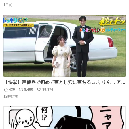
返
リ
い
1日前
信
ポ
い
数
ス
ね
ト
数
数
【快挙】声優界で初めて落とし穴に落ちる ふりりん リアク
ションが最高過ぎる🤣 #ドッキリGP #降幡愛
430
8,490
89,876
返
リ
い
12時間前
信
ポ
い
数
ス
ね
ト
数
数