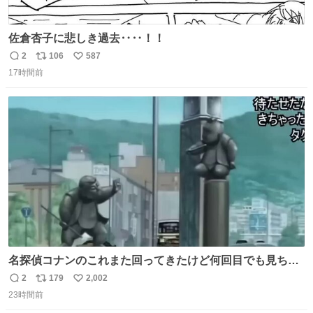
佐倉杏子に悲しき過去‥‥！！
2
106
587
返
リ
い
17時間前
信
ポ
い
数
ス
ね
ト
数
数
名探偵コナンのこれまた回ってきたけど何回目でも見ちゃ
う魔力あるのよな
2
179
2,002
返
リ
い
23時間前
信
ポ
い