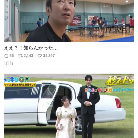
ええ？！知らんかった…
56
2,143
34,397
返
リ
い
1日前
信
ポ
い
数
ス
ね
ト
数
数