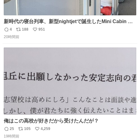
新時代の寝台列車、新型nightjetで誕生したMini Cabin ま
さに走るカプセルホテルといった感じで、一人旅で利用す
4
188
951
返
リ
い
るのにはちょうどいい設備。 他の人も言ってましたが、サ
20時間前
信
ポ
い
ンライズの後継に欲しい…
数
ス
ね
ト
数
数
俺はこの高校が好きだから受けたんだが？
25
105
4,259
返
リ
い
19時間前
信
ポ
い