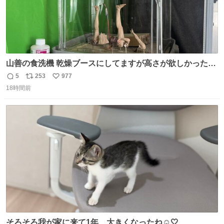
山善の食洗機 乾燥ブースにしてますが高さが欲しかったの
でコレクションケースを置くだけのツルセコ改造 扉が手前
5
253
977
返
リ
い
に開き天井の温度もしっかり上がるのでかなり使いやすく
18時間前
信
ポ
い
なりました😎
数
ス
ね
ト
数
数
そろそろ我が家に来て1年、大きくなったね☺️🤍