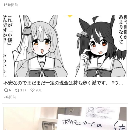
返
リ
い
16時間前
信
ポ
い
数
ス
ね
ト
数
数
不安なのでまだまだ一定の現金は持ち歩く派です。 #ウマ
娘
6
137
931
返
リ
い
2時間前
信
ポ
い
数
ス
ね
ト
数
数