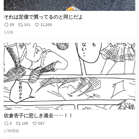
それは定価で買ってるのと同じだよ
29
101
11,269
返
リ
い
1日前
信
ポ
い
数
ス
ね
ト
数
数
佐倉杏子に悲しき過去‥‥！！
2
106
587
返
リ
い
17時間前
信
ポ
い