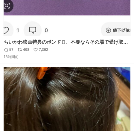
ちいかわ映画特典のボンドロ、不要ならその場で受け取り
辞退すれば良いのに白々しい
57
408
7,362
返
リ
い
18時間前
信
ポ
い
数
ス
ね
ト
数
数