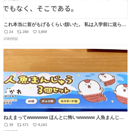
これ本当に首がもげるくらい頷いた。 私は入学前に送られ
てきた、大学のサークル紹介冊子を見た時点で終わりを感
24
280
3,969
返
リ
い
じたので、女子大でもないくせに偏差値の高い大学のイン
20時間前
信
ポ
い
カレサークルに突撃して所属するという奇行で事なきを得
数
ス
ね
た。 高偏差値に行けないならせめてそれくらいした方が予
ト
数
数
後がいいです。 https://t.co/9nMHIrETkw
ねえまってwwwwww ほんとに怖いwwwww 人魚まんじゅ
う買ってきたから私も永遠のいのちを…ぐへへ…と思いな
39
571
9,183
返
リ
い