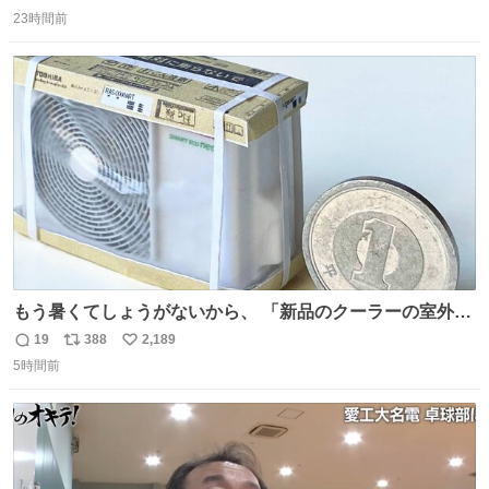
返
リ
い
う先人！
23時間前
信
ポ
い
数
ス
ね
ト
数
数
もう暑くてしょうがないから、 「新品のクーラーの室外機
のミニチュア」 でも見ていってよ
19
388
2,189
返
リ
い
5時間前
信
ポ
い
数
ス
ね
ト
数
数