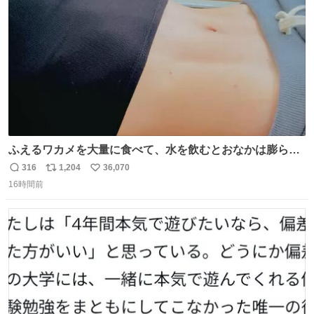
数
ふえるワカメを大量に食べて、水を飲むとおなかは膨ら
む・・・・！？ ⚠️よい子は絶対マネしないでね⚠️ #夏休み
316
1,204
36,070
返
リ
い
の自由研究
16時間前
信
ポ
い
数
ス
ね
ト
数
数