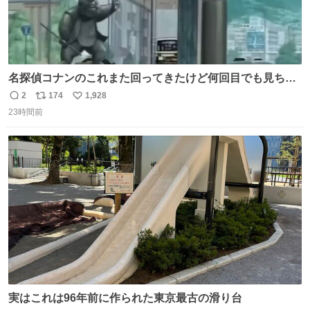
名探偵コナンのこれまた回ってきたけど何回目でも見ちゃ
う魔力あるのよな
2
174
1,928
返
リ
い
23時間前
信
ポ
い
数
ス
ね
ト
数
数
実はこれは96年前に作られた東京最古の滑り台