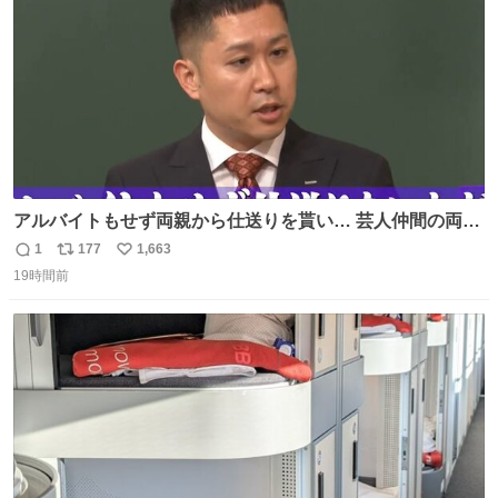
が奇跡です……。
アルバイトもせず両親から仕送りを貰い… 芸人仲間の両親
のスネまでかじる!? ドンデコルテ銀次⚡️ 無料見逃し配信は
1
177
1,663
返
リ
い
こちらから ▶︎abema.go.link/gBLVb ◤しくじり先生
19時間前
信
ポ
い
ABEMAにて毎週最新話無料配信中◢ @10000nabe
数
ス
ね
@akmllube0617
ト
数
数