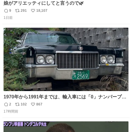
娘がアリエッティにしてと言うので🌿
9
291
18,107
返
リ
い
1日前
信
ポ
い
数
ス
ね
ト
数
数
1970年から1991年までは、輸入車には「0」ナンバープレ
ートが使用されていました。 その後、この制度は廃止さ
2
102
867
返
リ
い
れ、すべての「0」ナンバープレートは抹消・無効化され
17時間前
信
ポ
い
ました。 ところが最近、その「0」ナンバープレートを装
数
ス
ね
着した車両が発見されました。 今でも残っていること自体
ト
数
数