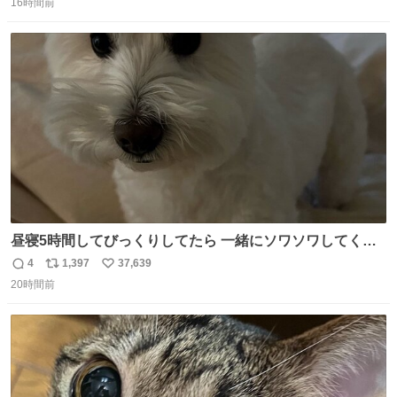
16時間前
信
ポ
い
数
ス
ね
ト
数
数
昼寝5時間してびっくりしてたら 一緒にソワソワしてくれ
た
4
1,397
37,639
返
リ
い
20時間前
信
ポ
い
数
ス
ね
ト
数
数