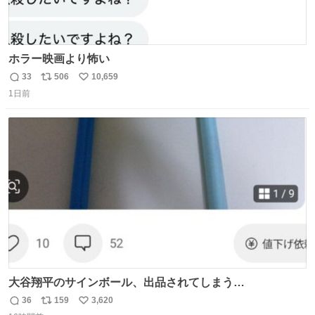
ホラー映画より怖い
33
506
10,659
返
リ
い
1日前
信
ポ
い
数
ス
ね
ト
数
数
大谷翔平のサインボール、出品されてしまう…
36
159
3,620
返
リ
い