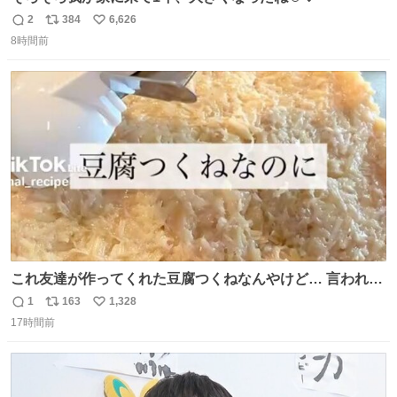
2
384
6,626
返
リ
い
8時間前
信
ポ
い
数
ス
ね
ト
数
数
これ友達が作ってくれた豆腐つくねなんやけど… 言われる
まで豆腐って気づかなかった🤣✨ふわふわで食べ応えある
1
163
1,328
返
リ
い
し普通につくねより好きかもしれん🥹🤍 ダイエット中でも
17時間前
信
ポ
い
罪悪感なく食べられるの最高👇
数
ス
ね
ト
数
数