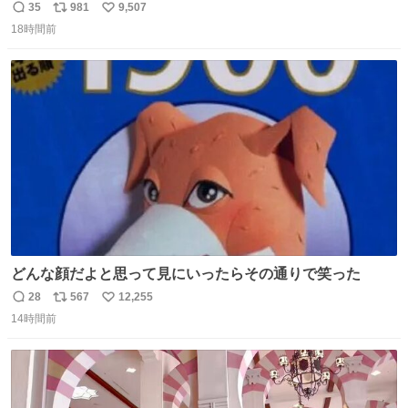
35
981
9,507
返
リ
い
18時間前
信
ポ
い
数
ス
ね
ト
数
数
どんな顔だよと思って見にいったらその通りで笑った
28
567
12,255
返
リ
い
14時間前
信
ポ
い
数
ス
ね
ト
数
数