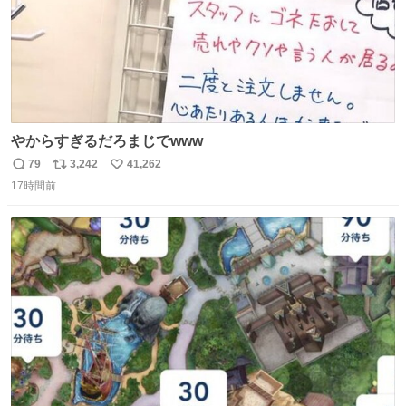
やからすぎるだろまじでwww
79
3,242
41,262
返
リ
い
17時間前
信
ポ
い
数
ス
ね
ト
数
数