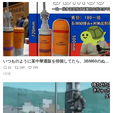
数
ス
ね
ト
数
数
いつものように某中華通販を徘徊してたら、3BM60のぬい
ぐるみを発見してしまった…。
22
100
795
返
リ
い
1日前
信
ポ
い
数
ス
ね
ト
数
数