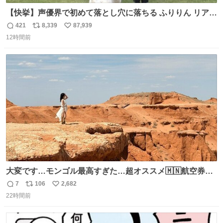
【快挙】声優界で初めて落とし穴に落ちる ふりりん リアク
ションが最高過ぎる🤣 #ドッキリGP #降幡愛
421
8,339
87,939
返
リ
い
12時間前
信
ポ
い
数
ス
ね
ト
数
数
大変です…モンゴル最高すぎた…超オススメ🇲🇳航空券往
復10万しなかったし、たったの約5時間フライト✈️ そして
7
106
2,682
返
リ
い
VIVANTでの堺雅人さんの凄さがわかりました、ホンゴル
22時間前
信
ポ
い
砂丘しんどすぎて息するだけで精一杯🐫🏜️
数
ス
ね
ト
数