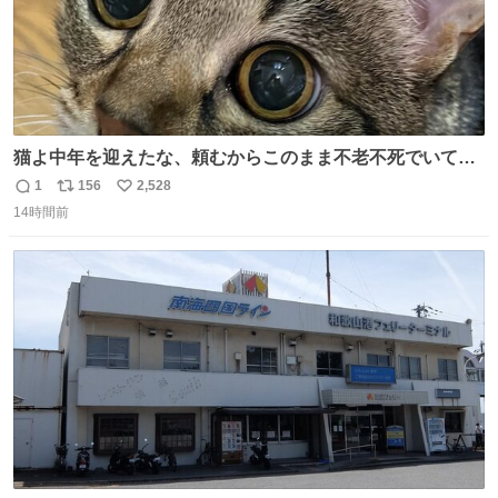
猫よ中年を迎えたな、頼むからこのまま不老不死でいてく
れ…と願ってから、いや人間の家族が死に絶えて猫だけこ
1
156
2,528
返
リ
い
の世に置いていくなんてひどいことはできない…と思って
14時間前
信
ポ
い
から、猫のこの可愛さと愛嬌なら未来永劫ほかの人間に可
数
ス
ね
愛がられて困ることもなかろうなと思ったのでやっぱり猫
ト
数
数
よ不老不死でいてくれ