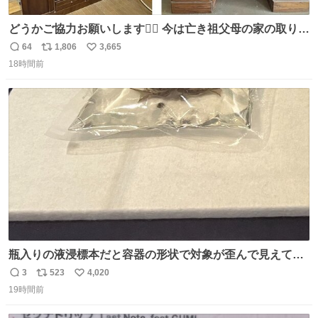
どうかご協力お願いします🙇‍♂️ 今は亡き祖父母の家の取り壊
しが決まり、どうしても処分して欲しくない食器棚と机の
64
1,806
3,665
返
リ
い
引き取り手を探しております この2つは私の祖母が当初一
18時間前
信
ポ
い
目惚れで購入したもので、祖母はc型肝炎で58歳という若
数
ス
ね
さで亡くなりましたが、この家具達をとても大切にしてお
ト
数
数
りました 続く↓
瓶入りの液浸標本だと容器の形状で対象が歪んで見えてし
まうことから、なるべく歪みがない状態で観察しやすいよ
3
523
4,020
返
リ
い
うにこのような形で保存していると前に科博の先生から教
19時間前
信
ポ
い
えてもらった #国立科学博物館
数
ス
ね