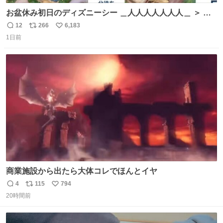
お盆休み初日のディズニーシー ＿人人人人人人人＿ ＞ 空
い て る！＜ ￣^Y^Y^Y^Y^ Y￣
12
266
6,183
返
リ
い
1日前
信
ポ
い
数
ス
ね
ト
数
数
商業施設から出たら大体コレでほんとイヤ
4
115
794
返
リ
い
20時間前
信
ポ
い
数
ス
ね
ト
数