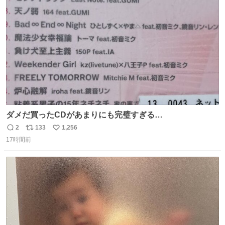
ト
数
数
ダメだ買ったCDがあまりにも完璧すぎる…
2
133
1,256
返
リ
い
17時間前
信
ポ
い
数
ス
ね
ト
数
数