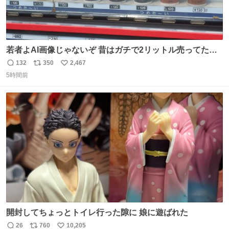
若者よAI画像じゃないぞ 昔はガチで2リットル売ってたん
やでw
132
350
2,467
返
リ
い
5時間前
信
ポ
い
数
ス
ね
ト
数
数
開封してちょっとトイレ行った隙に 娘に遊ばれた
26
760
10,205