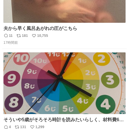
夫から早く風呂あがれの圧がこちら
11
181
10,755
返
リ
い
17時間前
信
ポ
い
数
ス
ね
ト
数
数
そういや5歳がそろそろ時計を読みたいらしく、材料費600
円で作れる知育時計作ってみた！ めっちゃ簡単！ ありがと
4
131
1,299