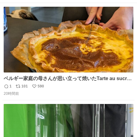
数
ス
ね
ト
数
数
ベルギー家庭の母さんが思い立って焼いたTarte au sucre
は「砂糖のケーキ」。パイ生地に砂糖をたっぷり振りか
1
101
590
返
リ
い
け、クリームと卵の液を注いで焼くだけ。溶けた砂糖はね
20時間前
信
ポ
い
っとり甘い層になり、懐かしい味。「フランス北部とベル
数
ス
ね
ギーのだよ」というこれ、素朴な焼菓子に見えてナポレオ
ト
数
数
ン戦争の歴史があった。