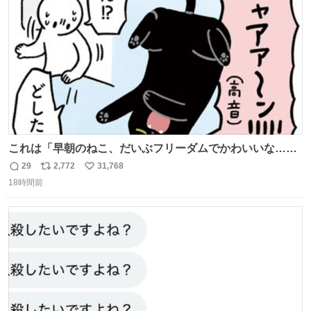
数
これは「早朝のねこ、だいぶフリーダムでかわいいな…」
の絵日記です🎐
29
2,772
31,768
返
リ
い
18時間前
信
ポ
い
数
ス
ね
ト
数
数