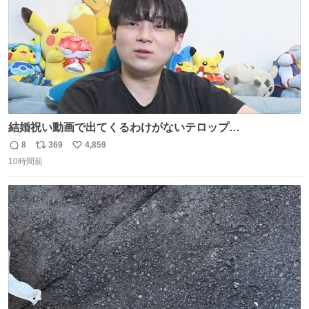
結婚祝い動画で出てくるわけがないテロップ
youtu.be/4pJ7U22AYtw
8
369
4,859
返
リ
い
10時間前
信
ポ
い
数
ス
ね
ト
数
数