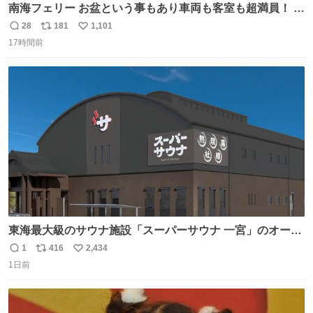
南海フェリー お盆という事もあり車両も客室も超満員！ 廃
止になったらどうなるのコレ？
28
181
1,101
返
リ
い
17時間前
信
ポ
い
数
ス
ね
ト
数
数
東海最大級のサウナ施設「スーパーサウナ 一宮」のオープ
ン日が2026年9月8日に決定‼️ 5種類の本格サウナや4種類の
1
416
2,434
返
リ
い
⽔⾵呂、約50名が同時に休息できる休憩スペースなど、男
1日前
信
ポ
い
性が求める設備を極限まで突き詰めた「サウナの理想郷」
数
ス
ね
😍😍😍 ⬇️詳細ページ⬇️ supersento.com/chubu/aichi/ic…
ト
数