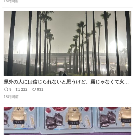
がら1つ食べたら 奥歯欠けたんだけど！！！！？？？ しか
16時間前
信
ポ
い
もガッツリ😭 まんじゅうだよ？？？？？？ ガリッて言っ
数
ス
ね
たから何？と思って口から出したら自分の歯wwwwww セ
ト
数
数
イレーンの呪いじゃん😭
県外の人には信じられないと思うけど、霧じゃなくて火山
灰です🌋 #桜島
9
222
931
返
リ
い
18時間前
信
ポ
い
数
ス
ね
ト
数
数