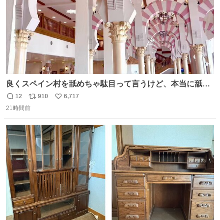
良くスペイン村を舐めちゃ駄目って言うけど、本当に舐め
ちゃ行けないのはスペィン村ホテル🏛🏨 だってロビーから
12
910
6,717
返
リ
い
中庭抜けるだけでこの有様🤩 ディズニーホテル泊まってる
21時間前
信
ポ
い
場所じゃない。 5年振りの志摩スペイン村パルケエスパー
数
ス
ね
ニャは益々素晴らしい場所になってる
ト
数
数