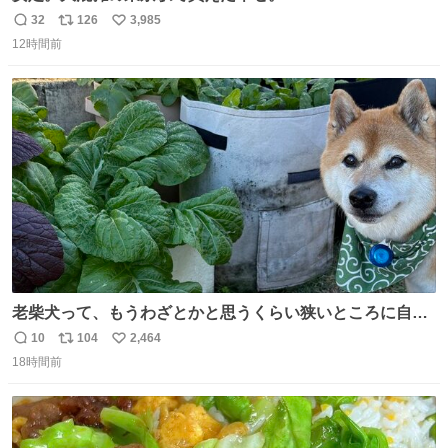
32
126
3,985
返
リ
い
12時間前
信
ポ
い
数
ス
ね
ト
数
数
老柴犬って、もうわざとかと思うくらい狭いところに自ら
はまりにいくじゃないですか？ 今朝ガーデニングしてる飼
10
104
2,464
返
リ
い
い主の間にはまってきて、最高に可愛かった♥️
18時間前
信
ポ
い
数
ス
ね
ト
数
数