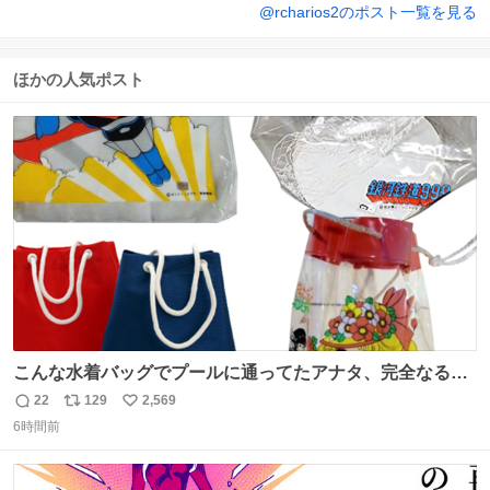
@
rcharios2
のポスト一覧を見る
ほかの人気ポスト
こんな水着バッグでプールに通ってたアナタ、完全なる同
世代（笑） #70年代 #80年代 #昭和レトロ
22
129
2,569
返
リ
い
6時間前
信
ポ
い
数
ス
ね
ト
数