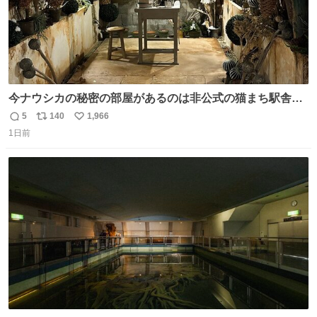
今ナウシカの秘密の部屋があるのは非公式の猫まち駅舎だ
けだもんね。本物が欲しいね
5
140
1,966
返
リ
い
1日前
信
ポ
い
数
ス
ね
ト
数
数