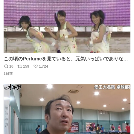
この頃のPerfumeを見ていると、元気いっぱいでありなが
ら決して感情に任せすぎることなく、しっかりと制御され
10
159
1,724
返
リ
い
たダンスであることに新鮮に驚く。3人のあげた足の向き
1日前
信
ポ
い
や角度とか本当に細かな部分まできっちりと揃っていてそ
数
ス
ね
こから積み重ねてきた努力や練習量が見て取れる…
ト
数
数