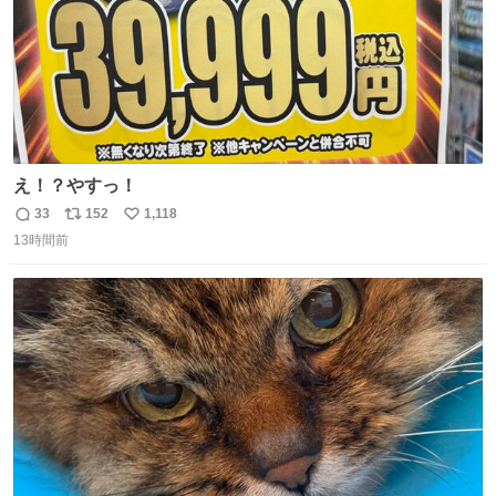
え！？やすっ！
33
152
1,118
返
リ
い
13時間前
信
ポ
い
数
ス
ね
ト
数
数