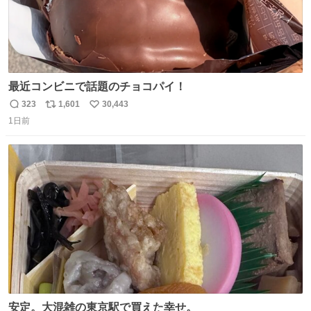
最近コンビニで話題のチョコパイ！
323
1,601
30,443
返
リ
い
1日前
信
ポ
い
数
ス
ね
ト
数
数
安定。大混雑の東京駅で買えた幸せ。