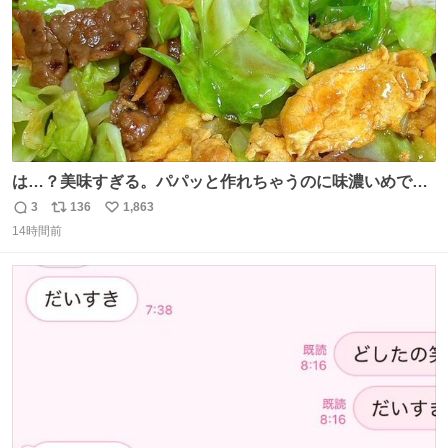
は…？美味すぎる。パパッと作れちゃうのに味濃いめで満
足感エグいの天才だろ🥹
3
136
1,863
返
リ
い
14時間前
信
ポ
い
数
ス
ね
ト
数
数