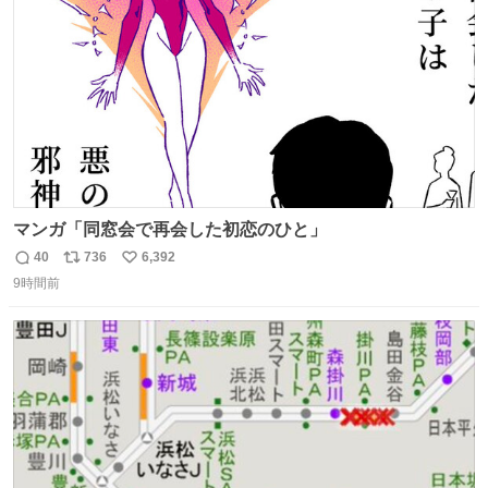
数
マンガ「同窓会で再会した初恋のひと」
40
736
6,392
返
リ
い
9時間前
信
ポ
い
数
ス
ね
ト
数
数