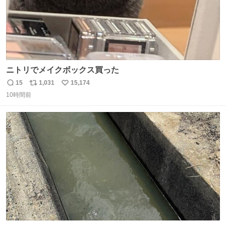
ニトリでメイクボックス買った
15
1,031
15,174
返
リ
い
10時間前
信
ポ
い
数
ス
ね
ト
数
数