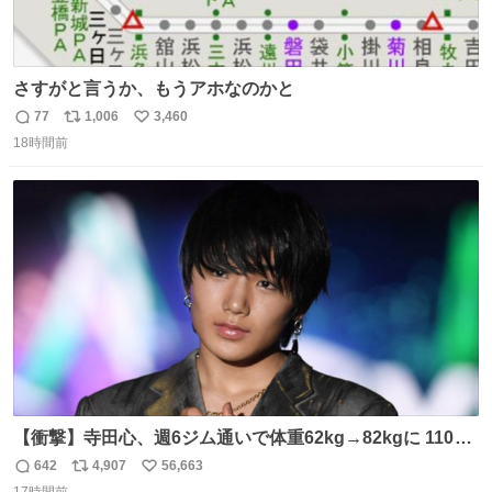
さすがと言うか、もうアホなのかと
77
1,006
3,460
返
リ
い
18時間前
信
ポ
い
数
ス
ね
ト
数
数
【衝撃】寺田心、週6ジム通いで体重62kg→82kgに 110kg
のベンチプレス持ち上げる姿披露
642
4,907
56,663
返
リ
い
news.livedoor.com/article/detail… 元々自重のみだった