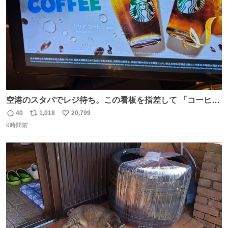
空港のスタバでレジ待ち。この看板を指差して 「コーヒー
苦手な人コーヒー飲まないよ！」て叫び続けてる子供いて
40
1,018
20,799
返
リ
い
吹き出しそうwお母さんお疲れ様です。
9時間前
信
ポ
い
数
ス
ね
ト
数
数