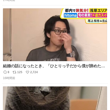
17時間前
信
ポ
い
が、更に筋肉を大きくするためジム通いを開始。筋肉増量
数
ス
ね
のためおにぎり10個、ゼリー飲料3～4本、パスタと毎日4
ト
数
数
千kcalオーバーの食事を摂取し、増量したという。
結婚の話になったとき、「ひとりっ子だから僕が諦めた瞬
間に一族が潰える」「死ぬとき1人とか嫌」だから結婚願
8
125
2,724
返
リ
い
望は"ある"って答えたものの、結局「（結婚は）向いてね
16時間前
信
ポ
い
ぇのかもしれない」で締める北山くん、きっといろいろ考
数
ス
ね
えて言葉を選んで、まるく収めてくれたんだなと思った
ト
数
数