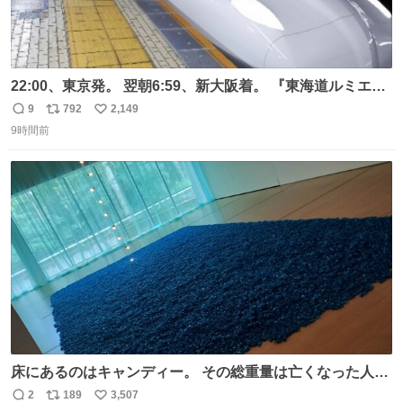
22:00、東京発。 翌朝6:59、新大阪着。 『東海道ルミエー
ルエクスプレス』が今夜、初運行！ 岐阜羽島駅で夜を越す
9
792
2,149
返
リ
い
東海道新幹線。寝台列車じゃないのに、朝まで新幹線とい
9時間前
信
ポ
い
う、なんだか特別体験😉 #TRAINTRIP #東海道ルミエール
数
ス
ね
エクスプレス
ト
数
数
床にあるのはキャンディー。 その総重量は亡くなった人と
同等の重さだそうです。 鑑賞者は一つ持ち帰れますが、亡
2
189
3,507