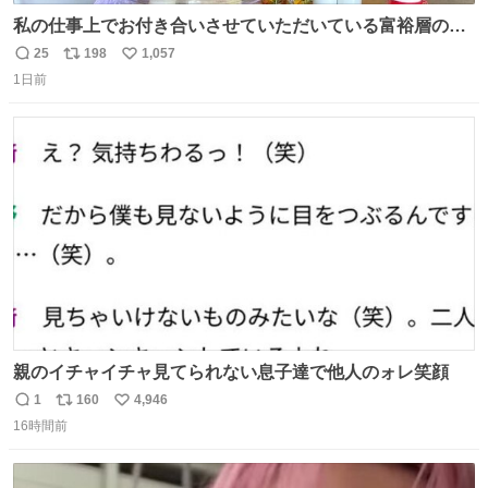
私の仕事上でお付き合いさせていただいている富裕層の社
長さん達は、こんな事しない。 こんな自慢は一切しない
25
198
1,057
返
リ
い
し、なんなら表に出てこない。 自分に自信がない半端モン
1日前
信
ポ
い
はブランドで自分を飾りキラキラ自慢をする。 #折田楓
数
ス
ね
#merchu
ト
数
数
親のイチャイチャ見てられない息子達で他人のォレ笑顔
1
160
4,946
返
リ
い
16時間前
信
ポ
い
数
ス
ね
ト
数