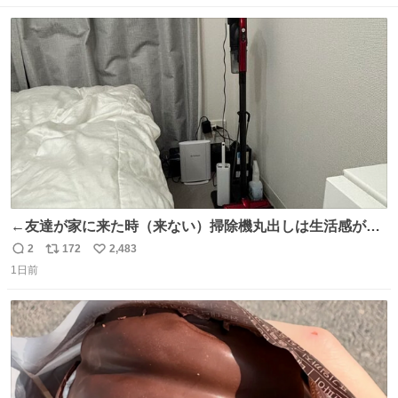
数
ス
ね
ト
数
数
←友達が家に来た時（来ない）掃除機丸出しは生活感が出
てかっこ悪いなぁ →せや
2
172
2,483
返
リ
い
1日前
信
ポ
い
数
ス
ね
ト
数
数