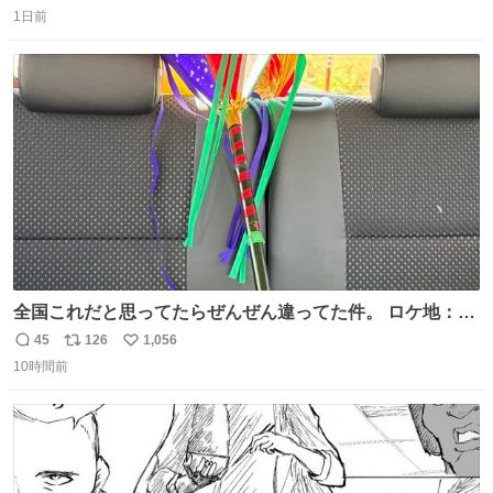
返
リ
い
くなった人の一部を持ち帰っているような感覚になりまし
1日前
信
ポ
い
た。 勇気を出して口に入れたら、ハッカ味😳✨ #ポーラ美
数
ス
ね
術館
ト
数
数
全国これだと思ってたらぜんぜん違ってた件。 ロケ地：広
島
45
126
1,056
返
リ
い
10時間前
信
ポ
い
数
ス
ね
ト
数
数