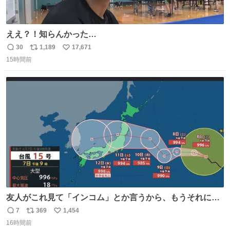
ええ？！知らんかった…
30
1,189
17,671
返
リ
い
15時間前
信
ポ
い
数
ス
ね
ト
数
数
友人がこれ見て「インコム」とか言うから、もうそれにし
か見えなくなっちゃった。
7
369
1,454
返
リ
い
16時間前
信
ポ
い