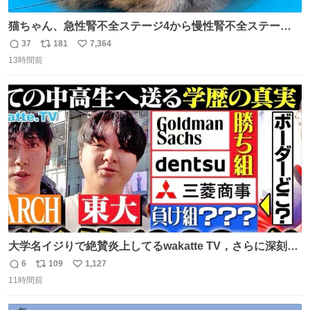
猫ちゃん、急性腎不全ステージ4から慢性腎不全ステージ2
になりました😭点滴も週一で大丈夫になった… このままだ
37
181
7,364
返
リ
い
と2、3日持たないって言われたのが嘘みたい…本当に嬉し
13時間前
信
ポ
い
い😭😭😭頑張ってくれてありがとう😭😭😭 嬉しくて帰り
数
ス
ね
道泣きながら歩いてたら向こうから来た人にすごい顔され
ト
数
数
た🫠
大学名イジりで絶賛炎上してるwakatte TV，さらに深刻な
問題はこっちでは？ ・都内の特定企業に入るのを極度に推
6
109
1,127
返
リ
い
奨し，それ以外の地域で堅実に生きるのを周縁化する ・恋
11時間前
信
ポ
い
愛にかまけ，「陽キャラ」として振る舞うのを極端に中心
数
ス
ね