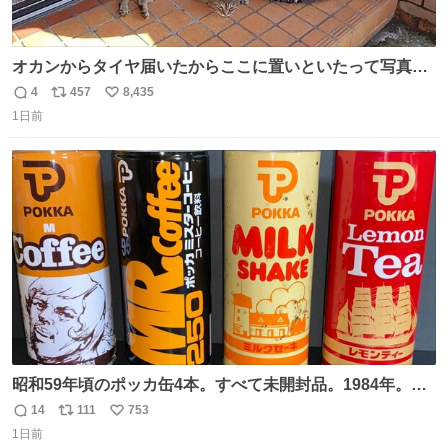
オカンからタイヤ届いたからここに置いといたって写真送
られてきたけど明らかに猫が邪魔くさそうな顔してて草
4
457
8,435
返
リ
い
1日前
信
ポ
い
数
ス
ね
ト
数
数
昭和59年頃のポッカ缶4本。すべて未開封品。1984年。P
マーク。昭和レトロ！
14
111
753
返
リ
い
1日前
信
ポ
い