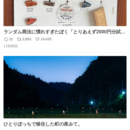
ランダム商法に慣れすぎたぼく「とりあえず2000円分試し
てみるか…」 駅員さん「どれが欲しいの？」 ぼく「えっ
22
2,002
14,435
返
リ
い
良いんですか？」 駅員さん「何が…？？」 やっぱランダム
11時間前
信
ポ
い
って悪い文化だ
数
ス
ね
わ！！！！！！！！！！！！！！！！！！！！
ト
数
数
ひとりぼっちで移住した町の夜みて。