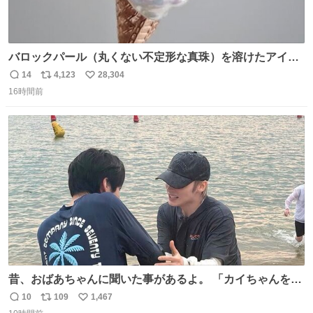
バロックパール（丸くない不定形な真珠）を溶けたアイス
や飴玉、雲、アヒルに見立ててジュエリーデザイナー、
14
4,123
28,304
返
リ
い
Ben Choi 蔡俊文さんの作品。
16時間前
信
ポ
い
instagram.com/bcjoaillerie/
数
ス
ね
ト
数
数
昔、おばあちゃんに聞いた事があるよ。 「カイちゃんをい
じめると、アイツが海から上がって来るぞ。」って。
10
109
1,467
返
リ
い