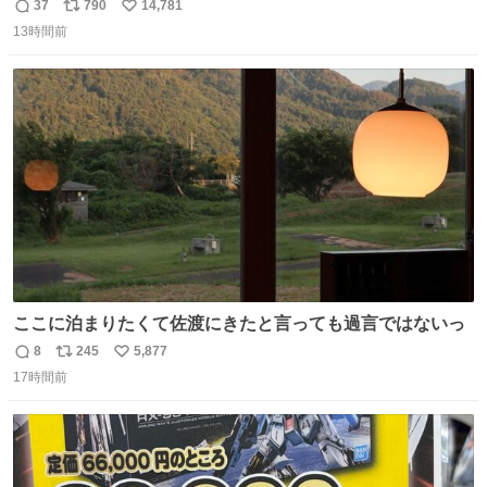
37
790
14,781
返
リ
い
13時間前
信
ポ
い
数
ス
ね
ト
数
数
ここに泊まりたくて佐渡にきたと言っても過言ではないっ
8
245
5,877
返
リ
い
17時間前
信
ポ
い
数
ス
ね
ト
数
数