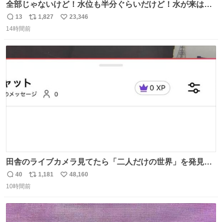
全部じゃないけど！水位も半分ぐらいだけど！水が来はじ
めたよ！！！ 作業してくれた方々ありがとーーー
13
1,827
23,346
返
リ
い
ー！！！！！！！！！！！！！！！！！！！！！！！！！
14時間前
信
ポ
い
！
数
ス
ね
ト
数
数
田舎のライブカメラ見てたら「二人だけの世界」を発見し
た
40
1,181
48,160
返
リ
い
10時間前
信
ポ
い
数
ス
ね
ト
数
数