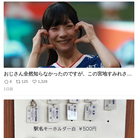
ト
数
数
おじさん全然知らなかったのですが、この宮地すみれさん
（日向坂46）はマリサポだったのですね。 カメラ目線でに
4
125
1,329
返
リ
い
っこりしていただいたので撮影したものの、全然誰だか知
1日前
信
ポ
い
りませんでした。 マリサポらしいのでこれからは名前覚え
数
ス
ね
ます！！
ト
数
数