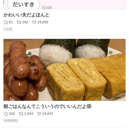
かわいい夫だよほんと
61
392
29,085
返
リ
い
1日前
信
ポ
い
数
ス
ね
ト
数
数
朝ごはんなんてこういうのでいいんだよ🤤
526
1,504
24,047
返
リ
い
16時間前
信
ポ
い
数
ス
ね