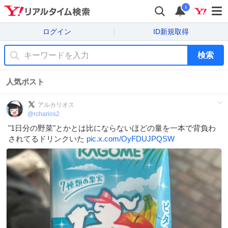
i
ログイン
ID新規取得
検索
人気ポスト
アルカリオス
@
rcharios2
"1日分の野菜"とかとは比にならないほどの量を一本で背負わ
されてるドリンクいた
pic.x.com/OyFDUJPQSW