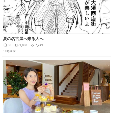
夏の名古屋へ来る人へ
30
1,868
7,749
返
リ
い
11時間前
信
ポ
い
数
ス
ね
ト
数
数