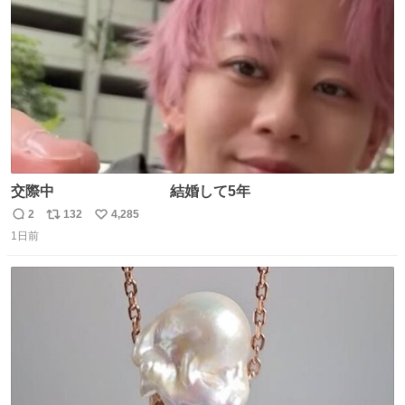
数
交際中 結婚して5年
2
132
4,285
返
リ
い
1日前
信
ポ
い
数
ス
ね
ト
数
数