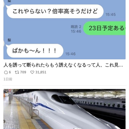
化する ・院生が研究環境を求め他大学に移るのを批判する
ト
数
数
過去例↓
人を誘って断られたらもう誘えなくなるって人、これ見て
元気出してほしい
6
709
31,851
返
リ
い
1日前
信
ポ
い
数
ス
ね
ト
数
数