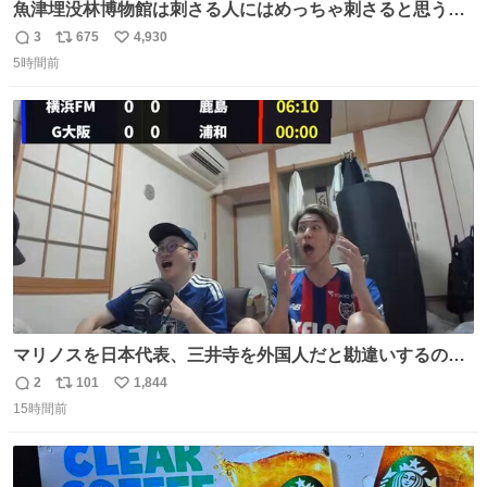
魚津埋没林博物館は刺さる人にはめっちゃ刺さると思う施
設 無人になった時の雰囲気が凄まじかった
3
675
4,930
返
リ
い
5時間前
信
ポ
い
数
ス
ね
ト
数
数
マリノスを日本代表、三井寺を外国人だと勘違いするのお
もろくて爽
2
101
1,844
返
リ
い
15時間前
信
ポ
い
数
ス
ね
ト
数
数