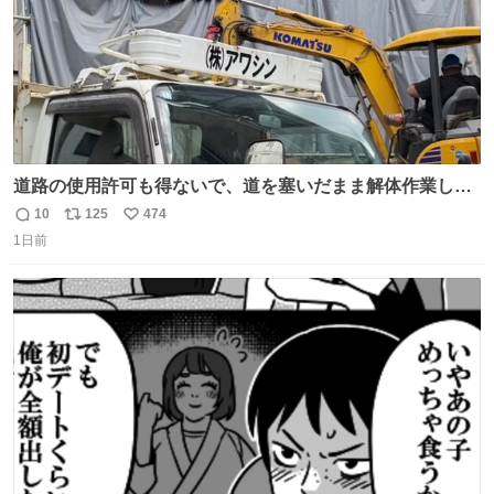
道路の使用許可も得ないで、道を塞いだまま解体作業して
る。 写真を撮ろうとしたら「勝手に写真撮るな馬鹿野郎」
10
125
474
返
リ
い
と罵倒されるなど。
1日前
信
ポ
い
数
ス
ね
ト
数
数