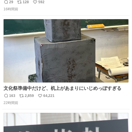
点に立ち戻るべきです。 Windows 3.1の頃は数MBのメモ
29
128
592
返
リ
い
リと32bitで25MHz程度のCPUで、主要なオフィスのツー
16時間前
信
ポ
い
ルが動いていたのですから…
数
ス
ね
ト
数
数
文化祭準備中だけど、机上があまりにいじめっぽすぎる
163
2,859
64,221
返
リ
い
22時間前
信
ポ
い
数
ス
ね
ト
数
数