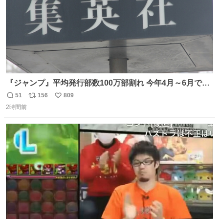
『ジャンプ』平均発行部数100万部割れ 今年4月～6月で98
万5000部 oricon.co.jp/news/2472409/f… ⠀ 🔻最高記録は
51
156
809
返
リ
い
1994年12月の653万部 当時の連載作品 「DRAGON
2時間前
信
ポ
い
BALL」 「SLAM DUNK」 「幽☆遊☆白書」 「るろうに
数
ス
ね
剣心」 「ジョジョ第4部」 「地獄先生ぬ〜べ〜」 「BØY -
ト
数
数
ボーイ-」 「NINKU -忍空-」