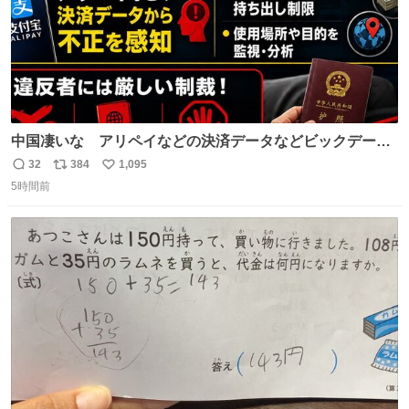
中国凄いな アリペイなどの決済データなどビックデータ
で海外にいる中国人の監視をはじめ、多額の資金決済など
32
384
1,095
返
リ
い
があれば帰国命令を出しはじめたらしい。そして、パスポ
5時間前
信
ポ
い
ート取上げで二度と出国できないと、、
数
ス
ね
ト
数
数