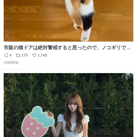
市販の猫ドアは絶対警戒すると思ったので、ノコギリで無
理やりドアを切り取って作った、にゃんころ専用の猫のれ
4
170
1,749
返
リ
い
ん
20時間前
信
ポ
い
数
ス
ね
ト
数
数