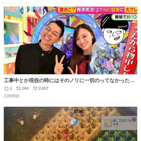
9️⃣ROOKIES-卒業- 🔟世界の中心で、愛をさけぶ … 44位 ほ
数
ス
ね
どなく、お別れです←🆕 … 60位 キングダム 魂の決戦←🆕
ト
数
数
工事中とか現役の時にはそのノリに一切のってなかった1
番の「設楽の女」が卒業して頭角を現しはじめてて大好き
2
164
2,657
返
リ
い
🥲🥲 設楽さんの返しも良い🥲 #梅澤美波
22時間前
信
ポ
い
数
ス
ね
ト
数
数