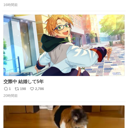
返
リ
い
ウチも人のこと言われへんけど」 阪「おーい、お互いに西
16時間前
信
ポ
い
武には勝とうぜ！」 南「分かった！分かった！」
数
ス
ね
ト
数
数
交際中 結婚して5年
1
198
2,786
返
リ
い
20時間前
信
ポ
い
数
ス
ね
ト
数
数