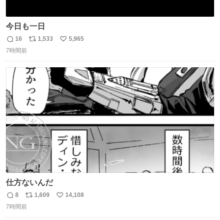
今日も一日
16
1,533
5,965
返
リ
い
7時間前
信
ポ
い
数
ス
ね
ト
数
数
仕方ないんだ
8
1,609
14,108
返
リ
い
7時間前
信
ポ
い