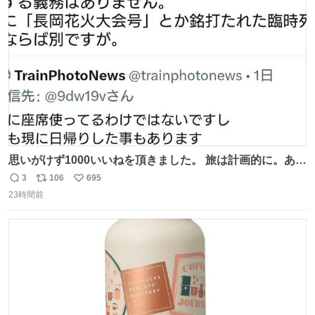
ト
数
数
思いがけず1000いいねを頂きました。 旅は計画的に。あな
たの旅は誰も保証してくれない。 お金を出したら際限なく
3
106
695
返
リ
い
ワガママを受け入れてくれると思うな。それはカスハラ。
23時間前
信
ポ
い
席の保証と快適な空間はお金で買える。苦言は買ってから
数
ス
ね
言え。 以上、乗り鉄の端くれの意見でした。
ト
数
数