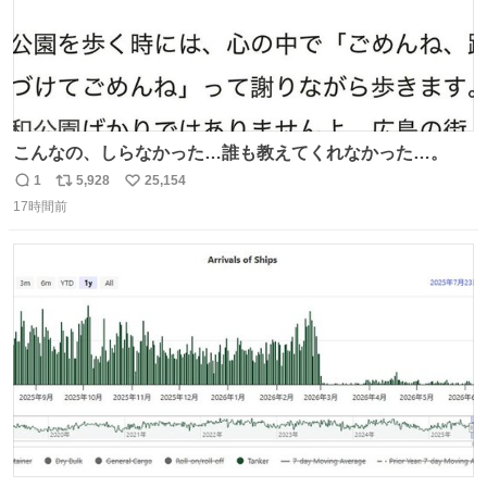
こんなの、しらなかった…誰も教えてくれなかった…。
1
5,928
25,154
返
リ
い
17時間前
信
ポ
い
数
ス
ね
ト
数
数