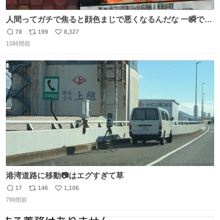
人間ってガチで焦ると顔色まじで悪くなるんだな 一瞬で顔
から正気無くなってる
78
199
8,327
返
リ
い
10時間前
信
ポ
い
数
ス
ね
ト
数
数
港湾道路に移動📷はエグすぎて草
17
146
1,106
返
リ
い
7時間前
信
ポ
い
数
ス
ね