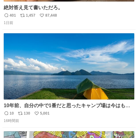
絶対答え見て書いただろ。
401
1,457
87,448
返
リ
い
1日前
信
ポ
い
数
ス
ね
ト
数
数
10年前、自分の中で1番だと思ったキャンプ場は今はもう
ない
10
130
5,001
返
リ
い
16時間前
信
ポ
い
数
ス
ね
ト
数