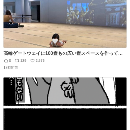
高輪ゲートウェイに100畳もの広い畳スペースを作ってく
れた人本当にありがとう🥹🙏 おかげで遠くから一生懸命ず
8
129
2,576
返
リ
い
り這いで私めがけて来てくれる娘を、思う存分眺められま
18時間前
信
ポ
い
した🤣💖 📍MoN Takanawa 4F
数
ス
ね
ト
数
数