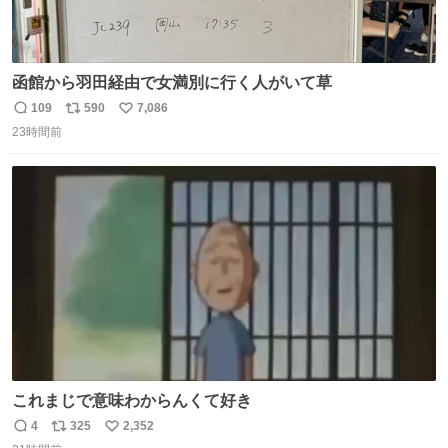
函館から羽田経由で女満別に行く人がいて草
109
590
7,086
返
リ
い
23時間前
信
ポ
い
数
ス
ね
ト
数
数
これまじで意味わからんくて好き
4
325
2,352
返
リ
い