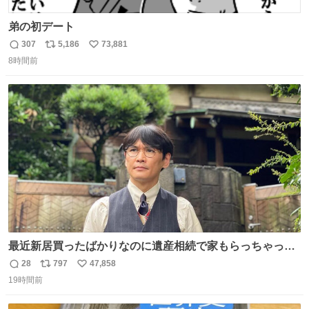
弟の初デート
307
5,186
73,881
返
リ
い
8時間前
信
ポ
い
数
ス
ね
ト
数
数
最近新居買ったばかりなのに遺産相続で家もらっちゃった
長男
28
797
47,858
返
リ
い
19時間前
信
ポ
い
数
ス
ね