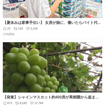
【夏休みは家事手伝い】 女房が娘に、働いたらバイト代も
らえば？と言ったら、娘は、いらない、と言って黙々と働
23
126
2,156
返
リ
い
いてくれました。 あとでソフトクリーム買ってやろうと思
21時間前
信
ポ
い
いました。
数
ス
ね
ト
数
数
【発覚】シャインマスカット約400房が果樹園から盗まれ
る 栃木・佐野市 news.livedoor.com/article/detail… 被害
673
6,245
17,784