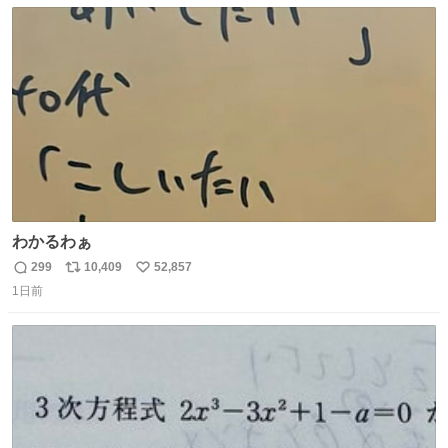
数
ス
ね
ト
数
数
わかるわぁ
299
10,409
52,857
返
リ
い
1日前
信
ポ
い
数
ス
ね
ト
数
数