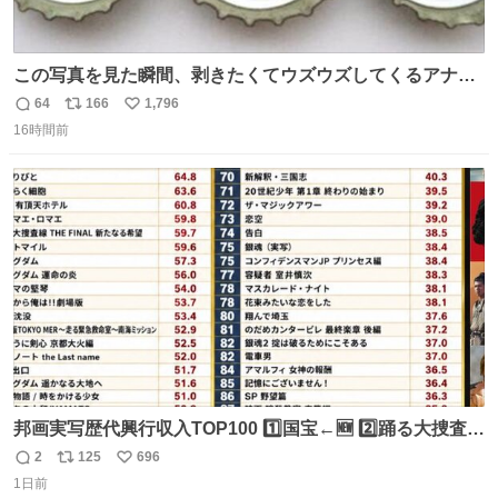
この写真を見た瞬間、剥きたくてウズウズしてくるアナ
タ、完全なる同世代（笑） #70年代 #80年代 #昭和レト
64
166
1,796
返
リ
い
ロ
16時間前
信
ポ
い
数
ス
ね
ト
数
数
邦画実写歴代興行収入TOP100 1️⃣国宝←🆕 2️⃣踊る大捜査線
THE MOVIE2 3️⃣南極物語 4️⃣踊る大捜査線 THE MOVIE 5️⃣
2
125
696
返
リ
い
子猫物語 6️⃣劇場版コード・ブルー 7️⃣天と地と 8️⃣永遠の0
1日前
信
ポ
い