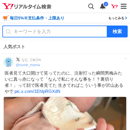
i
毎日5%※支払条件・上限あり
もっとみる
検索
人気ポスト
なむ¨̮⃝🎀2m
@
numb_mama
医者見て大口開けて笑ってたのに、注射打った瞬間男梅みた
いに真っ赤になって「なんで私にそんな事を！？裏切り
者！」って顔で医者見てた 生きてればこういう事が沢山ある
やで
pic.x.com/1EhIpRGXdN