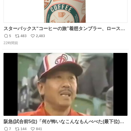
スターバックス“コーヒーの旅”着想タンブラー、ロースタ
リー 東京×トラベラーズカンパニー コーヒーやグルメの味
5
483
2,483
返
リ
い
を記録できるノートも - fashion-press.net/news/149501
22時間前
信
ポ
い
数
ス
ね
ト
数
数
阪急(試合前5位)「何が怖いなこんなもんべべた(最下位)や
ないか！」 南海(試合前6位)「お前んとこ何位ないったい？
7
144
841