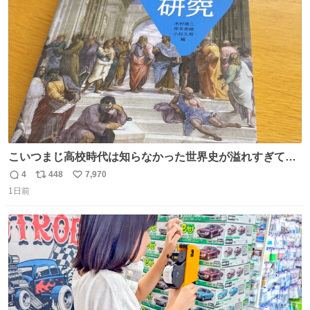
ト
数
数
こいつまじ高校時代は知らなかった世界史が溢れすぎてて
𝑩𝑰𝑮 𝑳𝑶𝑽𝑬＿＿
4
448
7,970
返
リ
い
1日前
信
ポ
い
数
ス
ね
ト
数
数