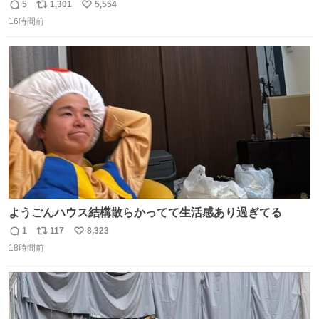
うますぎでした 信じて……
5
1,301
5,554
返
リ
い
16時間前
信
ポ
い
数
ス
ね
ト
数
数
ようごんハウス結構散らかってて生活感あり過ぎてる
1
117
8,323
返
リ
い
18時間前
信
ポ
い
数
ス
ね
ト
数
数