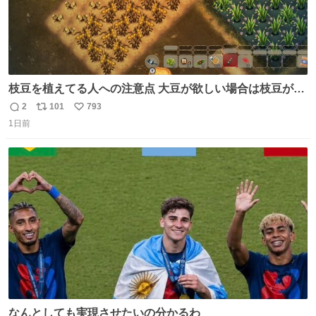
枝豆を植えてる人への注意点 大豆が欲しい場合は枝豆が収
穫できる状態で秋を迎えましょう。 気になって一部だけ収
2
101
793
返
リ
い
穫したら普通に枯れてた… #ほの暮しの庭
1日前
信
ポ
い
数
ス
ね
ト
数
数
なんとしても実現させたいの分かるわ