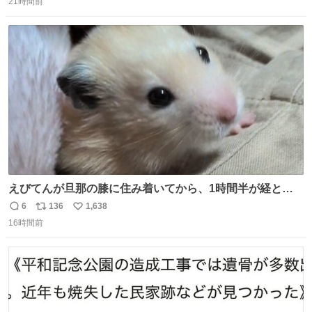
21時間前
信
ポ
い
数
ス
ね
ト
数
数
えびてんが旦那の膝に住み着いてから、1時間半が経とう
としている。 えびてんはもう永住の意を固めており、持ち
6
136
1,638
返
リ
い
込んだおやつを所定の場所に置くなどしている。
16時間前
信
ポ
い
数
ス
ね
ト
数
数