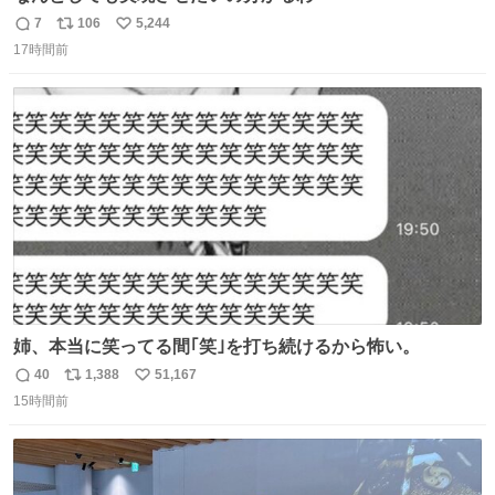
7
106
5,244
返
リ
い
17時間前
信
ポ
い
数
ス
ね
ト
数
数
姉、本当に笑ってる間｢笑｣を打ち続けるから怖い。
40
1,388
51,167
返
リ
い
15時間前
信
ポ
い
数
ス
ね
ト
数
数