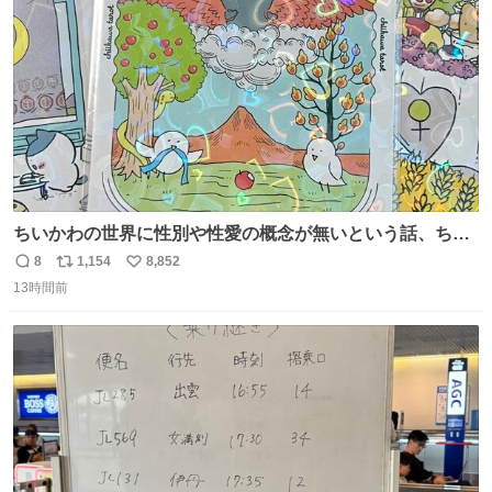
数
ちいかわの世界に性別や性愛の概念が無いという話、ちい
かわタロットでも恋人・女帝・女教皇あたりは性別を意識
8
1,154
8,852
返
リ
い
させないように描かれてるんだよね。かなり徹底している
13時間前
信
ポ
い
印象。
数
ス
ね
ト
数
数