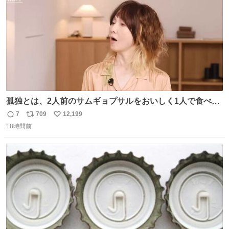
孤独とは、2人前のサムギョプサルをおいしく1人で食べる
ことである←好きすぎる
7
709
12,199
返
リ
い
18時間前
信
ポ
い
数
ス
ね
ト
数
数