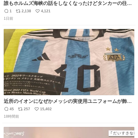
誰もホルムズ海峡の話をしなくなったけどタンカーの往来
は消滅したままですねと
1
2,138
4,121
返
リ
い
1日前
信
ポ
い
数
ス
ね
ト
数
数
近所のイオンになぜかメッシの実使用ユニフォームが飾っ
てあっておもろい
45
257
15,402
返
リ
い
18時間前
信
ポ
い
数
ス
ね
ト
数
数