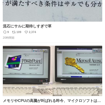
流石にサルに期待しすぎで草
9
109
2,374
返
リ
い
20時間前
信
ポ
い
数
ス
ね
ト
数
数
メモリやCPUの高騰が叫ばれる昨今、マイクロソフトは原