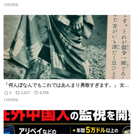
返
リ
い
に遭った果樹園には防犯カメラなどはなく、シャインマス
18時間前
信
ポ
い
カットが盗まれた木には刃物などで切られた跡が。市内で
数
ス
ね
今年に入って同様の被害は確認されておらず、警察はパト
ト
数
数
ロールを強化する。
「何んぼなんでもこれではあんまり勇敢すぎます。」 女性
の立ち振る舞い指南コーナーで、大股を「下品」や「はし
2
1,117
4,755
返
リ
い
たない」という言葉を使わず「勇敢すぎます」と洒落っ気
14時間前
信
ポ
い
たっぷりにたしなめる当時の言葉選びよ 勇敢すぎます、使
数
ス
ね
っていきたい… （昭和4年婦人倶楽部新年号より）
ト
数
数