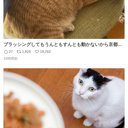
ブラッシングしてもうんともすんとも動かないから京都の
寺にある庭みたいになってる
27
1,925
19,762
返
リ
い
16時間前
信
ポ
い
数
ス
ね
ト
数
数