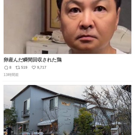
卵産んだ瞬間回収された鶏
8
519
9,717
返
リ
い
13時間前
信
ポ
い
数
ス
ね
ト
数
数