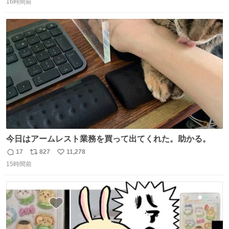
16時間前
信
ポ
い
数
ス
ね
ト
数
数
今日はアームレスト業務を買って出てくれた。助かる。
17
827
11,278
返
リ
い
15時間前
信
ポ
い
数
ス
ね
ト
数
数