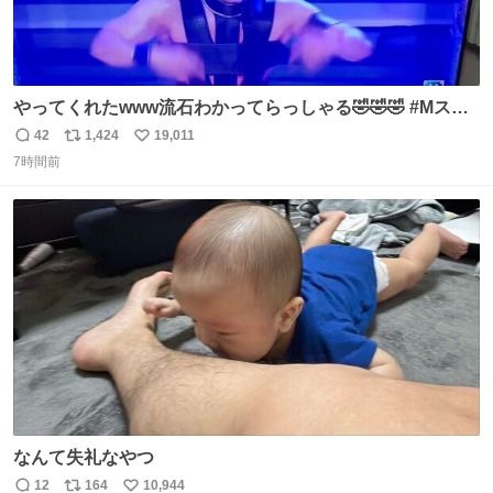
やってくれたwww流石わかってらっしゃる🤣🤣🤣 #Mステ
#西川貴教
42
1,424
19,011
返
リ
い
7時間前
信
ポ
い
数
ス
ね
ト
数
数
なんて失礼なやつ
12
164
10,944