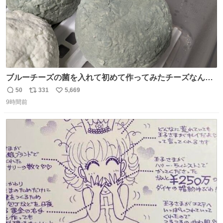
ブルーチーズの菌を入れて初めて作ってみたチーズなんだ
けど 本能でちょっとヤバいと思っちゃう見た目だな
50
331
5,669
返
リ
い
9時間前
信
ポ
い
数
ス
ね
ト
数
数