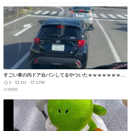
ストに売ってるぞ。ドライシャンプーって書いてあるけど
数
ス
ね
汗拭きシートみたいなもの。耳裏襟足首筋がんがん拭いて
ト
数
数
汗臭不安を解消。
すごい車の内ドア台パンしてるやついたｗｗｗｗｗｗｗｗ
ｗｗｗｗｗｗ
2
113
3,758
返
リ
い
21時間前
信
ポ
い
数
ス
ね
ト
数
数