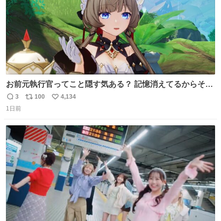
お前元執行官ってこと隠す気ある？ 記憶消えてるからそん
な考えに至らないだろうけどさ…
3
100
4,134
返
リ
い
1日前
信
ポ
い
数
ス
ね
ト
数
数