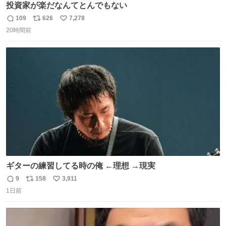
投資家が楽だなんてとんでもない
109
626
7,278
返
リ
い
20時間前
信
ポ
い
数
ス
ね
ト
数
数
ギターの練習してる時の俺 ←理想 →現実
9
158
3,911
返
リ
い
1日前
信
ポ
い
数
ス
ね
ト
数
数