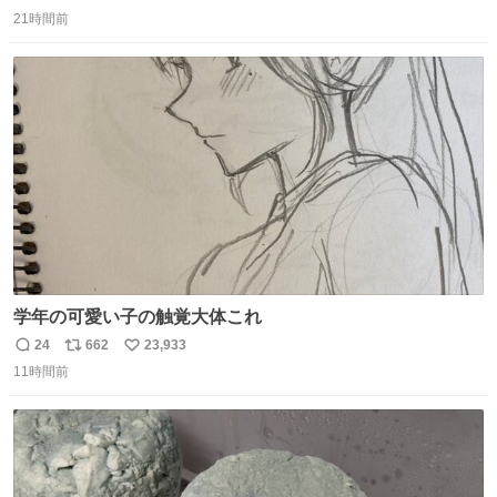
返
リ
い
21時間前
信
ポ
い
数
ス
ね
ト
数
数
学年の可愛い子の触覚大体これ
24
662
23,933
返
リ
い
11時間前
信
ポ
い
数
ス
ね
ト
数
数