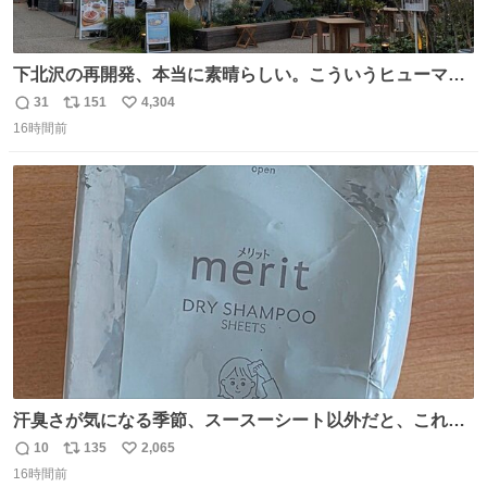
下北沢の再開発、本当に素晴らしい。こういうヒューマン
スケールの開発がいいんだよ。
31
151
4,304
返
リ
い
16時間前
信
ポ
い
数
ス
ね
ト
数
数
汗臭さが気になる季節、スースーシート以外だと、これが
とにかくスッキリする。2年くらい前に #生活は踊る で紹
10
135
2,065
返
リ
い
介したやつ。おじさんにもおばさんにもオススメだ。ドラ
16時間前
信
ポ
い