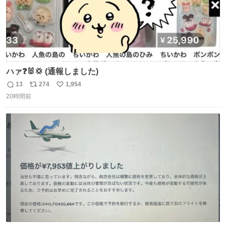
ハァ❓🐰💢 (通報しました)
13
274
1,954
返
リ
い
20時間前
信
ポ
い
数
ス
ね
ト
数
数