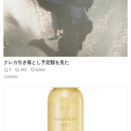
数
クレカ引き落とし予定額を見た
5
453
4,924
返
リ
い
18時間前
信
ポ
い
数
ス
ね
ト
数
数