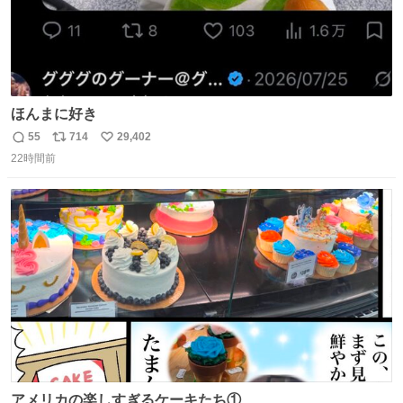
ほんまに好き
55
714
29,402
返
リ
い
22時間前
信
ポ
い
数
ス
ね
ト
数
数
アメリカの楽しすぎるケーキたち①