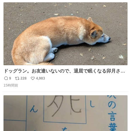
数
ス
ね
ト
数
数
ドッグラン。お友達いないので、退屈で眠くなる卯月さ
ん。 #柴犬卯月
9
228
4,983
返
リ
い
15時間前
信
ポ
い
数
ス
ね
ト
数
数