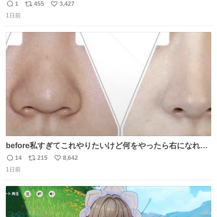
1
455
3,427
返
リ
い
1日前
信
ポ
い
数
ス
ね
ト
数
数
before私すぎてこれやりたいけど何をやったら右になれる
の
14
215
8,642
返
リ
い
1日前
信
ポ
い
数
ス
ね
ト
数
数