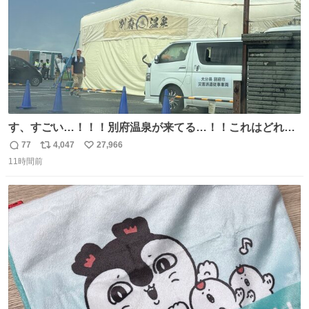
す、すごい…！！！別府温泉が来てる…！！これはどれぐ
らい待つんだろう…
77
4,047
27,966
返
リ
い
11時間前
信
ポ
い
数
ス
ね
ト
数
数