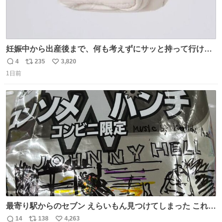
妊娠中から出産後まで、何も考えずにサッと持って行ける
ようなショルダーバッグが欲しいな〜と思っていたのだけ
4
235
3,820
返
リ
い
ど snidelでめちゃくちゃピッタリなものを見つけたので買
1日前
信
ポ
い
った！✨ スマホと小物とペットボトルが入るの最高すぎる
数
ス
ね
🥹 しかもスマホ入れ独立してるしファスナーない！地味に
ト
数
数
嬉しいやつ！！！
最寄り駅からのセブン えらいもん見つけてしまった これ売
ってくれへんかな… #浅井健一 #ポテチ #ロックの名盤
14
138
4,263