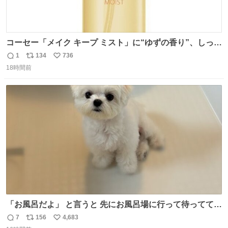
コーセー「メイク キープ ミスト」に“ゆずの香り”、しっと
りツヤ肌叶う保湿タイプ - fashion-press.net/news/148945
1
134
736
返
リ
い
18時間前
信
ポ
い
数
ス
ね
ト
数
数
「お風呂だよ」 と言うと 先にお風呂場に行って待っててく
れる 賢いライス
7
156
4,683
返
リ
い