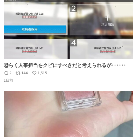
数
認を実施」と説明した。
恐らく人事担当をクビにすべきだと考えられるが‥‥‥
2
144
1,515
返
リ
い
1日前
信
ポ
い
数
ス
ね
ト
数
数