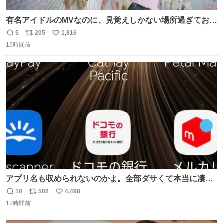
有名アイドルのMVなのに、見覚えしかない場所過ぎておも
ろいな
5
205
1,816
返
リ
い
16時間前
信
ポ
い
数
ス
ね
ト
数
数
アプリ名も収められないのかよ。全部ダサくて本当に凄
い。 https://t.co/LemyLGyVkR
10
502
4,498
返
リ
い
17時間前
信
ポ
い
数
ス
ね