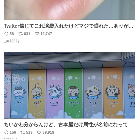
Twitter信じてこれ涙袋入れたけどマジで盛れた…ありがと
う…
58
631
12,747
返
リ
い
19時間前
信
ポ
い
数
ス
ね
ト
数
数
ちいかわ分からんけど、古本屋だけ属性が名前になってる
のはどういうこと？
156
519
39,918
返
リ
い