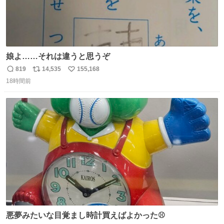
娘よ……それは違うと思うぞ
819
14,535
155,168
返
リ
い
18時間前
信
ポ
い
数
ス
ね
ト
数
数
悪夢みたいな目覚まし時計買えばよかった⚾