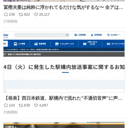
冨樫夫妻は純粋に浮かれてるだけな気がするな〜 全アはこ
こに自分の市場価値的なものを上乗せするので、 すっぴん
239
922
20,117
返
リ
い
＆寝起きのボサボサ頭でも「今日も可愛いね」が止まらな
17時間前
信
ポ
い
い。放っておくと永遠に髪撫でてきて作業進まない()
数
ス
ね
156cm40kg、年中日焼け止めとお友達の私より綺麗な手や
ト
数
数
めてもろて とか言う
【発表】西日本鉄道、駅構内で流れた“不適切音声”に声明
「被害届も検討」 news.livedoor.com/article/detail… 4日
124
639
4,097
返
リ
い
に西鉄福岡（天神）駅および薬院駅で発生した駅構内放送
15時間前
信
ポ
い
事案について声明を公表した。「第三者によって駅構内放
数
ス
ね
送設備に外部から不正に音声が流された可能性も含めて確
ト
数