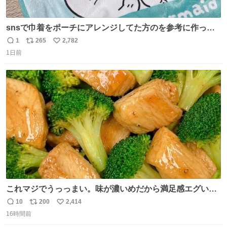
snsで巾着をポーチにアレンジしてた方のを参考に作って
みました🧵 裁縫は得意でないので、ザクザクの目測で縫い
1
265
2,782
返
リ
い
ましたので悪しからず🙏🏻 裏地は人魚のウロコ風な柄にし
1日前
信
ポ
い
てみたらめっちゃ良き☺️ 島二郎とちいかわチャームもお気
数
ス
ね
に入り⭐️
ト
数
数
これマジでうっっまい。味が濃いめだから満足感エグいし
1週間で3キロ痩せた😭
10
200
2,414
返
リ
い
16時間前
信
ポ
い