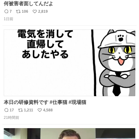
何被害者面してんだよ
7
106
2,819
返
リ
い
1日前
信
ポ
い
数
ス
ね
ト
数
数
本日の研修資料です #仕事猫 #現場猫
17
1,211
4,588
返
リ
い
21時間前
信
ポ
い
数
ス
ね
ト
数