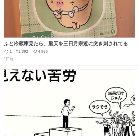
ふと冷蔵庫見たら、脳天を三日月宗近に突き刺されてるく
りまんじゅうパイセンが
1
392
4,996
返
リ
い
1日前
信
ポ
い
数
ス
ね
ト
数
数