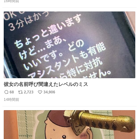
16時間前
信
ポ
い
数
ス
ね
ト
数
数
彼女の名前呼び間違えたレベルのミス
68
2,723
34,906
返
リ
い
14時間前
信
ポ
い
数
ス
ね
ト
数
数