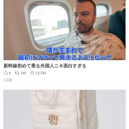
ト
数
数
新幹線初めて乗る外国人ニキ面白すぎる
6
745
13,792
返
リ
い
1日前
信
ポ
い
数
ス
ね
ト
数
数