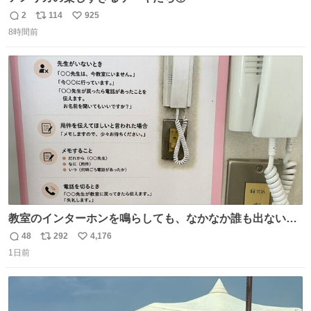
2
114
925
返
リ
い
8時間前
信
ポ
い
数
ス
ね
ト
数
数
教室のインターホンを鳴らしても、なかなか誰も出ないこ
とがあります…。 もしかすると「電話の出方」に困ってい
48
292
4,176
返
リ
い
るのかもしれません。 そこで「何を話せばいいか」が見え
1日前
信
ポ
い
る手引きを用意して、安心して電話に出られるようにしま
数
ス
ね
す。 インターホンの応対も大切なコミュニケーションの学
ト
数
数
びです。