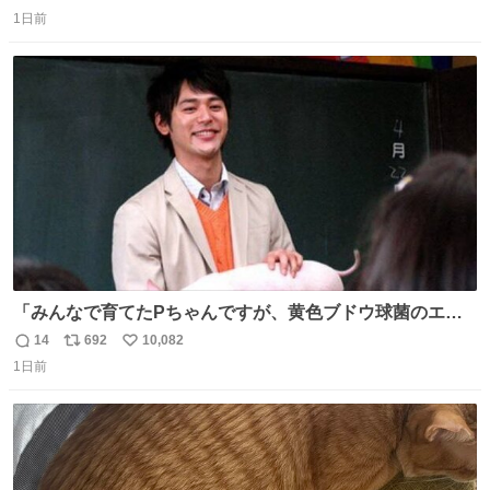
返
リ
い
1日前
信
ポ
い
数
ス
ね
ト
数
数
「みんなで育てたPちゃんですが、黄色ブドウ球菌のエン
テロトキシン（耐熱性毒素）が検出されたので、議論する
14
692
10,082
返
リ
い
までもなく処分が決まりました」
1日前
信
ポ
い
数
ス
ね
ト
数
数