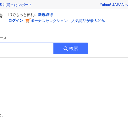
Yahoo! JAPAN
ヘ
実際に買ったレポート
IDでもっと便利に
新規取得
ログイン
ボーナスセレクション 人気商品が最大40％
ース
検索
た。