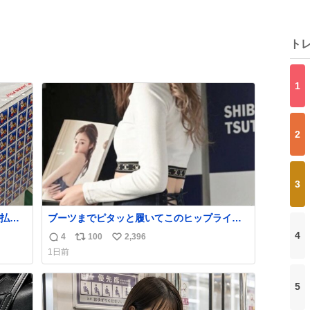
ト
1
2
3
払い
ブーツまでピタッと履いてこのヒップライ
PR
ン…強すぎる。
4
4
100
2,396
返
リ
い
1日前
信
ポ
い
数
ス
ね
5
ト
数
数