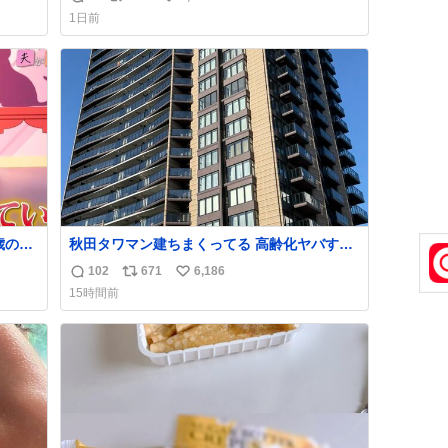
返
リ
い
嬉しい
1日前
信
ポ
い
数
ス
ね
ト
数
数
歳の弟
秋田タワマン建ちまくってる 高齢化ヤバすぎ
て駅前にコンパクトシティつくって高齢者を
102
671
6,186
返
リ
い
住ませる考えらしい 病院も全部駅前にある
15時間前
信
ポ
い
数
ス
ね
ト
数
数