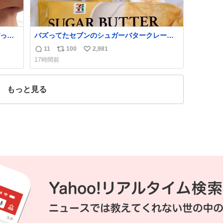
っく
バズってたセブンのシュガーバタークレープ
管理す
うますぎて7NOWで買い溜め🛒💭
11
100
2,981
返
リ
い
17時間前
信
ポ
い
数
ス
ね
ト
数
もっと見る
数