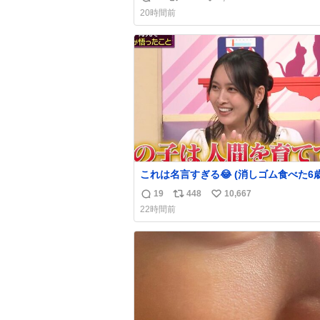
返
リ
い
20時間前
信
ポ
い
数
ス
ね
ト
数
数
これは名言すぎる😂 (消しゴム食べた6
を思い出しながら)
19
448
10,667
返
リ
い
22時間前
信
ポ
い
数
ス
ね
ト
数
数