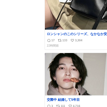
ロンシャンのこのシリーズ、なかなか安
らないのにセール価格になってる🖤✨レ
17
133
3,304
返
リ
い
なのが反則級にかわいい。持ってるだけ
22時間前
ーデが格上げされる。
信
ポ
い
数
ス
ね
ト
数
数
交際中 結婚して5年目
3
111
4,716