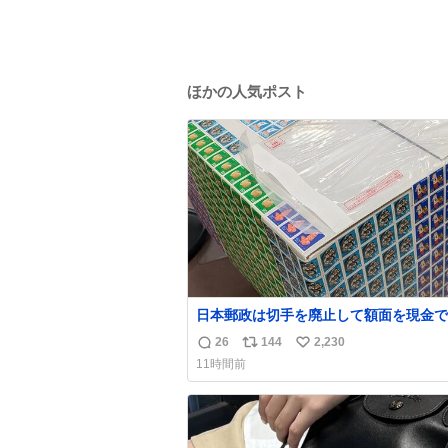
ほかの人気ポスト
日本郵政は切手を廃止して額面を現金で
戻せ2026 #日本郵政 @JapanPostHD_
26
144
2,230
返
リ
い
11時間前
信
ポ
い
数
ス
ね
ト
数
数