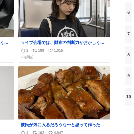
6
7
くな
ライブ会場では、財布の判断力がおかしくな
ザー
る。
2
199
1,015
返
リ
い
でコ
8
7時間前
信
ポ
い
数
ス
ね
ト
数
9
数
10
彼氏が気に入るだろうな〜と思って作ったら
想像の何倍も美味しい美味しい言ってくれて
4
102
4,947