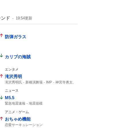
レンド
19:54
更新
防弾ガラス
カリブの海賊
エンタメ
滝沢秀明
滝沢秀明氏
新橋演舞場
IMP
神宮寺勇太、
IMPACT
主演舞台
ツアー決定
ニュース
M5.5
緊急地震速報
地震規模
アニメ・ゲーム
おちゃめ機能
恋愛サーキュレーション