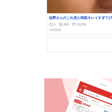
佐野さんのこれ見た時肌キレイすぎてび
りしたし、やはりアイドルって体型･肌
5
243
12,276
返
リ
い
ごすぎる
12時間前
信
ポ
い
数
ス
ね
ト
数
数