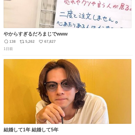
やからすぎるだろまじでwww
138
5,262
67,827
返
リ
い
1日前
信
ポ
い
数
ス
ね
ト
数
数
結婚して1年 結婚して5年