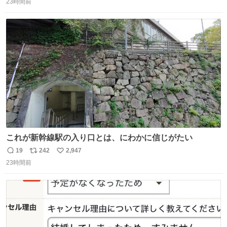
23時間前
信
ポ
い
数
ス
ね
ト
数
数
これが新幹線駅の入り口とは、にわかに信じがたい
19
242
2,947
返
リ
い
23時間前
信
ポ
い
数
ス
ね
ト
数
数