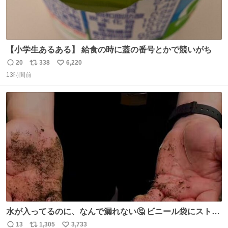
【小学生あるある】 給食の時に蓋の番号とかで競いがち
20
338
6,220
返
リ
い
13時間前
信
ポ
い
数
ス
ね
ト
数
数
水が入ってるのに、なんで漏れない🤔 ビニール袋にストロ
ーを刺しているだけなのに、水が漏れない😳 実はこれ、ち
13
1,305
3,733