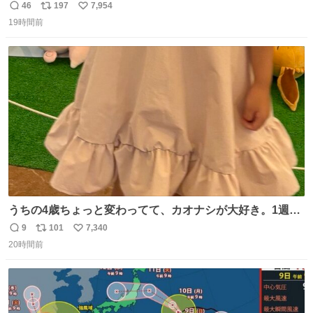
46
197
7,954
返
リ
い
19時間前
信
ポ
い
数
ス
ね
ト
数
数
うちの4歳ちょっと変わってて、カオナシが大好き。1週間
前からおねだりされてたカオナシの靴下をドングリ共和国
9
101
7,340
返
リ
い
で発見したものの大人用のみ。履けなくてもいいから買い
20時間前
信
ポ
い
たいとのことで、仕方なく購入。 すぐにベンチで履きだし
数
ス
ね
て、このあとホテルビュッフェだったのにこれ。 ←購入
ト
数
数
前 購入後→