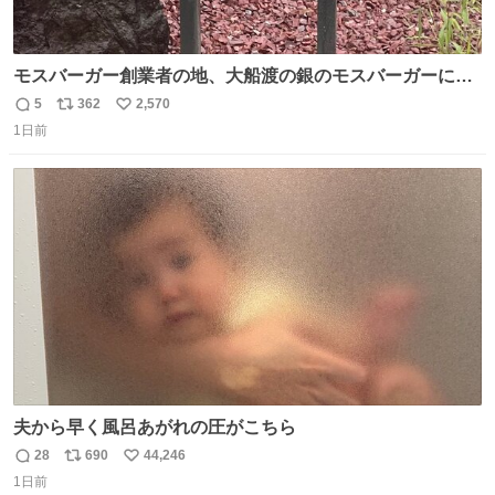
モスバーガー創業者の地、大船渡の銀のモスバーガーに一
礼。
5
362
2,570
返
リ
い
1日前
信
ポ
い
数
ス
ね
ト
数
数
夫から早く風呂あがれの圧がこちら
28
690
44,246
返
リ
い
1日前
信
ポ
い