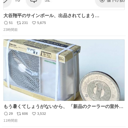
大谷翔平のサインボール、出品されてしまう…
51
231
5,675
返
リ
い
23時間前
信
ポ
い
数
ス
ね
ト
数
数
もう暑くてしょうがないから、 「新品のクーラーの室外機
のミニチュア」 でも見ていってよ
29
606
3,532
返
リ
い
11時間前
信
ポ
い