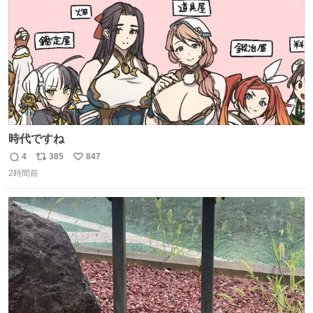
時代ですね
4
385
847
返
リ
い
2時間前
信
ポ
い
数
ス
ね
ト
数
数