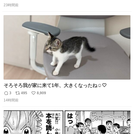
返
リ
い
がら1つ食べたら 奥歯欠けたんだけど！！！！？？？ しか
23時間前
信
ポ
い
もガッツリ😭 まんじゅうだよ？？？？？？ ガリッて言っ
数
ス
ね
たから何？と思って口から出したら自分の歯wwwwww セ
ト
数
数
イレーンの呪いじゃん😭
そろそろ我が家に来て1年、大きくなったね☺️🤍
3
495
8,909
返
リ
い
14時間前
信
ポ
い
数
ス
ね
ト
数
数