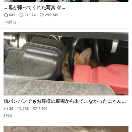
←母が撮ってくれた写真 弟→
645
11,374
299,340
返
リ
い
9時間前
信
ポ
い
数
ス
ね
ト
数
数
猫バンバンでもお客様の車両から出てこなかったにゃんこ
🐈 救出しようとした工場長が腕を引っ掻かれ、ぱんぱんに
36
798
7,406
返
リ
い
膨れ上がり、傷だらけ血だらけになりながらも何とか救出
1日前
信
ポ
い
したこの子はその後、工場長の家の子になりました😌💕
数
ス
ね
ト
数