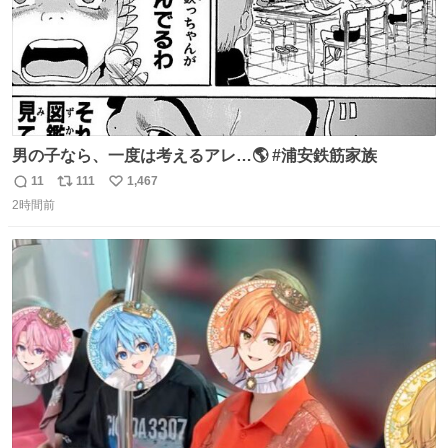
男の子なら、一度は考えるアレ…🌎 #浦安鉄筋家族
11
111
1,467
返
リ
い
2時間前
信
ポ
い
数
ス
ね
ト
数
数