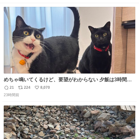
数
ス
ね
ト
数
数
めちゃ鳴いてくるけど、要望がわからない 夕飯は3時間も
先だしな
21
224
8,070
返
リ
い
23時間前
信
ポ
い
数
ス
ね
ト
数
数