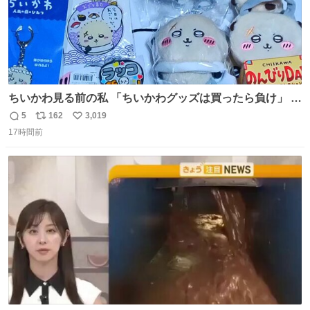
ちいかわ見る前の私 「ちいかわグッズは買ったら負け」 今
「  ︎︎ ︎︎ 」
5
162
3,019
返
リ
い
17時間前
信
ポ
い
数
ス
ね
ト
数
数