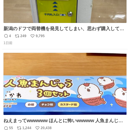
新潟のドフで両替機を発見してしまい、思わず購入してし
まい大阪に発送するイベントが発生
4
249
9,795
返
リ
い
1日前
信
ポ
い
数
ス
ね
ト
数
数
ねえまってwwwwww ほんとに怖いwwwww 人魚まんじゅ
う買ってきたから私も永遠のいのちを…ぐへへ…と思いな
55
1,244
20,438