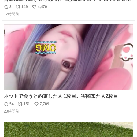
た。そんでまじいい匂い。← #超特急_ESCORT
3
149
4,470
返
リ
い
12時間前
信
ポ
い
数
ス
ね
ト
数
数
ネットで会うと約束した人 1枚目。実際来た人2枚目
54
151
7,789
返
リ
い
23時間前
信
ポ
い
数
ス
ね
ト
数
数