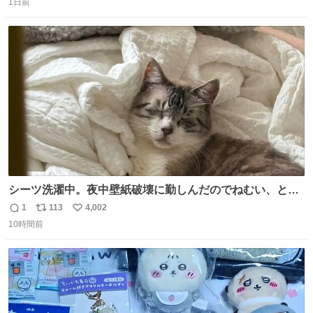
う先人！
1日前
信
ポ
い
数
ス
ね
ト
数
数
シーツ洗濯中。夜中壁紙破壊に勤しんだのでねむい、との
こと。
1
113
4,002
返
リ
い
10時間前
信
ポ
い
数
ス
ね
ト
数
数