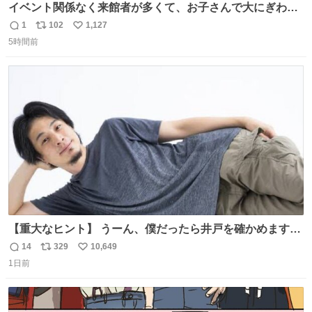
イベント関係なく来館者が多くて、お子さんで大にぎわ
い。 🐹を知らない子が「ねこ🐱」「ねこかな？」とつぶや
1
102
1,127
返
リ
い
いたら音速で反応していた
5時間前
信
ポ
い
数
ス
ね
ト
数
数
【重大なヒント】 うーん、僕だったら井戸を確かめますけ
どね
14
329
10,649
返
リ
い
1日前
信
ポ
い
数
ス
ね
ト
数
数