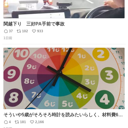
関越下り 三好PA手前で事故
37
102
933
返
リ
い
1日前
信
ポ
い
数
ス
ね
ト
数
数
そういや5歳がそろそろ時計を読みたいらしく、材料費600
円で作れる知育時計作ってみた！ めっちゃ簡単！ ありがと
4
181
2,166
返
リ
い