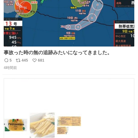
事故った時の無の追跡みたいになってきました。
5
445
681
返
リ
い
4時間前
信
ポ
い
数
ス
ね
ト
数
数