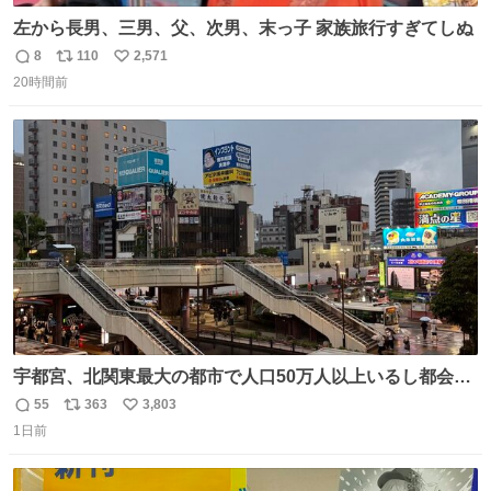
左から長男、三男、父、次男、末っ子 家族旅行すぎてしぬ
8
110
2,571
返
リ
い
20時間前
信
ポ
い
数
ス
ね
ト
数
数
宇都宮、北関東最大の都市で人口50万人以上いるし都会何
だろうなと思っていたら想像以上に都会で興奮した
55
363
3,803
返
リ
い
1日前
信
ポ
い
数
ス
ね
ト
数