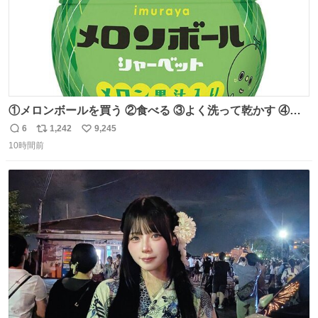
①メロンボールを買う ②食べる ③よく洗って乾かす ④か
わいい
6
1,242
9,245
返
リ
い
10時間前
信
ポ
い
数
ス
ね
ト
数
数