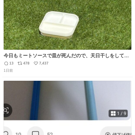
今日もミートソースで皿が死んだので、天日干しをしてい
ます🍝 ありがとう先人の知恵
13
478
7,437
返
リ
い
1日前
信
ポ
い
数
ス
ね
ト
数
数