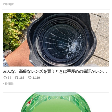
返
リ
い
ゃんと理由があるんです💁🏽‍♂️ ビニール袋に水を入れて、ス
2時間前
信
ポ
い
トローを横から差すだけ！ ストローの先端が水面より上に
数
ス
ね
あると、水はほとんど出てきません🙆🏽‍♂️ ポイントは「空
ト
数
数
気」でした🤭
みんな、高級なレンズを買うときは手厚めの保証かレンズ
保護フィルターをちゃんと付けておくんだぞ、お兄さんと
34
185
1,119
返
リ
い
の約束だぞ…😭 涙で画面が見えない…
4時間前
信
ポ
い
数
ス
ね
ト
数
数