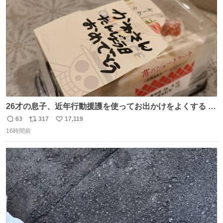
数
26才の息子、近年行動援護を使ってお出かけをよくする 親
との外出はもう嫌らしい。 中身は小学生位なのに小癪な😅
63
317
17,119
返
リ
い
昨日は夜のショッピングモールに行った 先に寝といてよ❗
16時間前
信
ポ
い
と何度も何度も言い残して。 起きたら冷蔵庫に… ああ、こ
数
ス
ね
れ買いに行ってくれたんだ…😭
ト
数
数