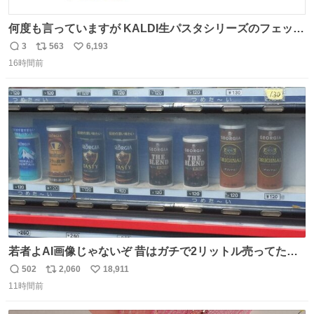
何度も言っていますが KALDI生パスタシリーズのフェット
チーネは 真剣(ガチ)で美味いぞ
3
563
6,193
返
リ
い
16時間前
信
ポ
い
数
ス
ね
ト
数
数
若者よAI画像じゃないぞ 昔はガチで2リットル売ってたん
やでw
502
2,060
18,911
返
リ
い
11時間前
信
ポ
い
数
ス
ね