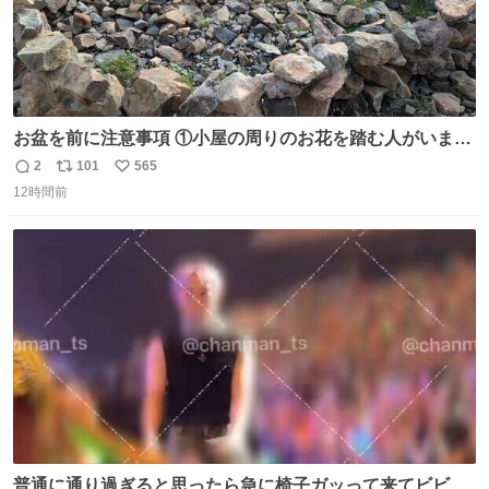
お盆を前に注意事項 ①小屋の周りのお花を踏む人がいま
す。石で囲うと踏む人は減りましたがストックで差す人が
2
101
565
返
リ
い
います。よく見て下さい。②小屋の前の水は手洗い用で
12時間前
信
ポ
い
す。水筒とかに入れないで下さい。3000mの小屋で水が無
数
ス
ね
料の小屋などありません。そもそも天水なので飲めませ
ト
数
数
ん。続く
普通に通り過ぎると思ったら急に椅子ガッって来てビビっ