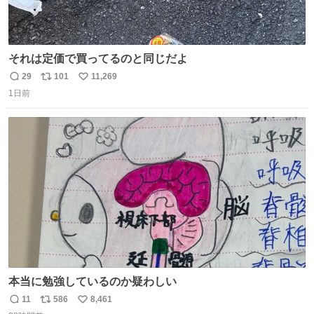
それは定価で買ってるのと同じだよ
29
101
11,269
返
リ
い
1日前
信
ポ
い
数
ス
ね
ト
数
数
本当に勉強しているのか疑わしい
11
586
8,461
返
リ
い