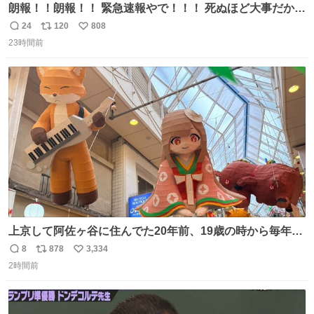
朗報！！朗報！！ 緊急速報やで！！！ 死ぬほど大事だから
何度でも言います。 日本人の皆さん、これをよく見てくだ
24
120
808
返
リ
い
さい。 ゾッとしました！！
23時間前
信
ポ
い
数
ス
ね
ト
数
数
上京して阿佐ヶ谷に住んでた20年前、19歳の時から毎年参
加してるお祭りなのでとっても感慨深いです。うれしーー
8
878
3,334
返
リ
い
ー！作っていただいた方本当にありがとう。
2時間前
信
ポ
い
数
ス
ね
ト
数