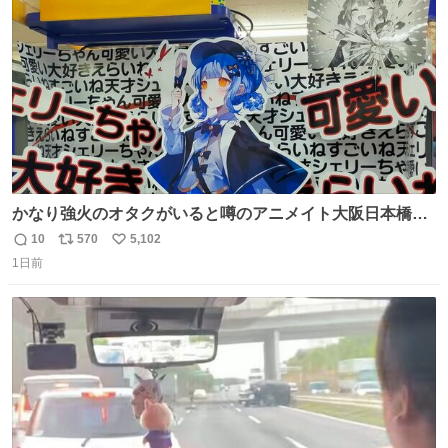
数
かなり強火のオタクがいると噂のアニメイト大阪日本橋へ
来た
10
570
5,102
返
リ
い
1日前
信
ポ
い
数
ス
ね
ト
数
数