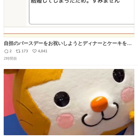
自担のバースデーをお祝いしようとディナーとケーキを予
約していたにも関わらず、当の本人がご結婚なさったので
2
173
4,041
返
リ
い
泣く泣くキャンセルした可哀想な重岡担を見かけたら私で
2時間前
信
ポ
い
す
数
ス
ね
ト
数
数