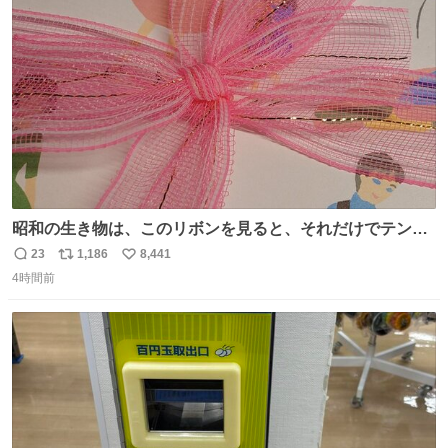
ト
数
数
昭和の生き物は、このリボンを見ると、それだけでテンシ
ョンが上がるのである。
23
1,186
8,441
返
リ
い
4時間前
信
ポ
い
数
ス
ね
ト
数
数