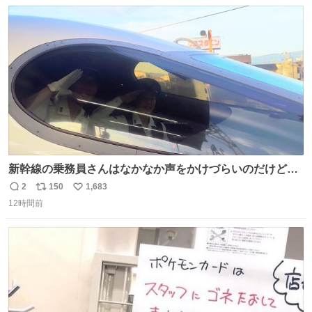
数
ス
ね
ト
数
数
新幹線の乗務員さんはなかなか声をかけづらいのだけど😅
ルミエールの運転士さん、運転台にカメラマン向けたらお
2
150
1,683
返
リ
い
二人で敬礼🫡✨ 暗くて上手く撮れないなぁ…な顔してた
12時間前
信
ポ
い
ら、わざわざ車外に出て来てくださり✨ 「フリー素材なの
数
ス
ね
で載せて大丈夫です！」と自ら言ってくださる親切気さく
ト
数
数
なS運転士さん感謝