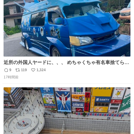
数
近所の外国人ヤードに、、、 めちゃくちゃ有名車捨てられ
てました😭 外装ぼろぼろだし、、 中も何にも残ってない
9
119
1,324
返
リ
い
し、、 可哀想に😢😢 今まで数十年お疲れ様でした、、 #バ
17時間前
信
ポ
い
ニング #当時 #廃車 #勿体無い
数
ス
ね
ト
数
数