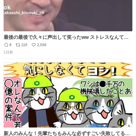
最後の最後で久々に声出して笑ったww ストレスなんて笑
って吹き飛ばせ！！ #水曜日のダウンタウン #大友康平
8
110
2,556
返
リ
い
1日前
信
ポ
い
数
ス
ね
ト
数
数
新人のみんな！先輩たちもみんな必ずすごい失敗してるか