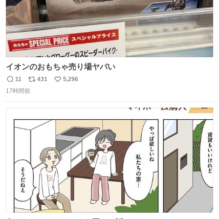
イオンのおもちゃ売り場ヤバい
11
431
5,296
返
リ
い
17時間前
信
ポ
い
数
ス
ね
ト
数
数