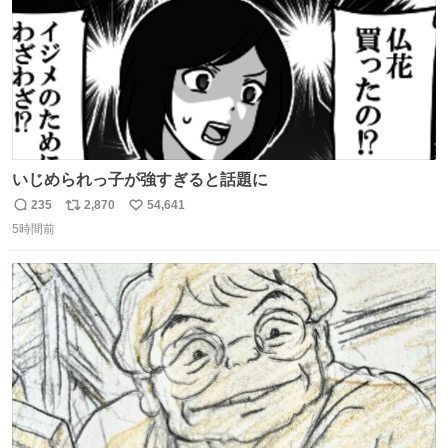
いじめられっ子が強すぎると話題に
235
2,870
54,641
返
リ
い
5時間前
信
ポ
い
数
ス
ね
ト
数
数