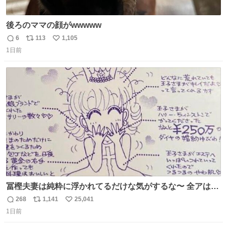
後ろのママの顔がwwwww
6
113
1,105
返
リ
い
1日前
信
ポ
い
数
ス
ね
ト
数
数
冨樫夫妻は純粋に浮かれてるだけな気がするな〜 全アはこ
こに自分の市場価値的なものを上乗せするので、 すっぴん
268
1,141
25,041
返
リ
い
＆寝起きのボサボサ頭でも「今日も可愛いね」が止まらな
1日前
信
ポ
い
い。放っておくと永遠に髪撫でてきて作業進まない()
数
ス
ね