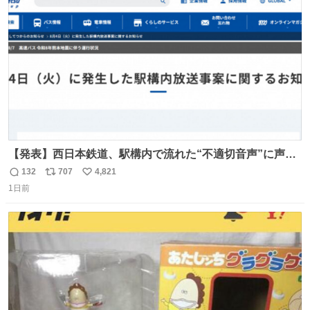
ト
数
数
【発表】西日本鉄道、駅構内で流れた“不適切音声”に声明
「被害届も検討」 news.livedoor.com/article/detail… 4日
132
707
4,821
返
リ
い
に西鉄福岡（天神）駅および薬院駅で発生した駅構内放送
1日前
信
ポ
い
事案について声明を公表した。「第三者によって駅構内放
数
ス
ね
送設備に外部から不正に音声が流された可能性も含めて確
ト
数
数
認を実施」と説明した。