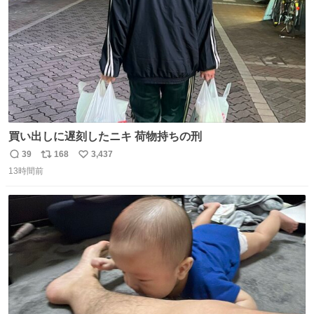
買い出しに遅刻したニキ 荷物持ちの刑
39
168
3,437
返
リ
い
13時間前
信
ポ
い
数
ス
ね
ト
数
数