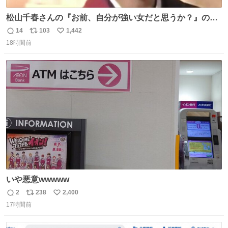
松山千春さんの『お前、自分が強い女だと思うか？』の一
言で… 中森明菜さんが思わず本音をこぼす瞬間😭
14
103
1,442
返
リ
い
18時間前
信
ポ
い
数
ス
ね
ト
数
数
いや悪意wwwww
2
238
2,400
返
リ
い
17時間前
信
ポ
い
数
ス
ね