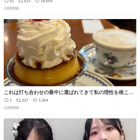
マごめん、日本」
61
633
18,004
返
リ
い
18時間前
信
ポ
い
数
ス
ね
ト
数
数
これは打ち合わせの最中に運ばれてきて私の理性を根こそ
ぎ奪い去ったプリンの写真です。
1
227
3,364
返
リ
い
12時間前
信
ポ
い
数
ス
ね
ト
数
数