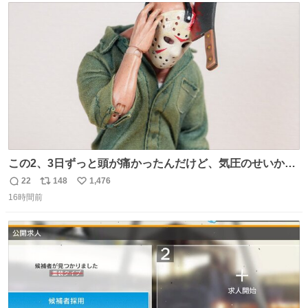
156cm40kg、年中日焼け止めとお友達の私より綺麗な手や
ト
数
数
めてもろて とか言う
この2、3日ずっと頭が痛かったんだけど、気圧のせいかし
ら…
22
148
1,476
返
リ
い
16時間前
信
ポ
い
数
ス
ね
ト
数
数