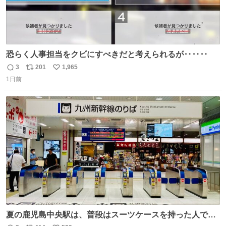
恐らく人事担当をクビにすべきだと考えられるが‥‥‥
3
201
1,965
返
リ
い
1日前
信
ポ
い
数
ス
ね
ト
数
数
夏の鹿児島中央駅は、普段はスーツケースを持った人で溢