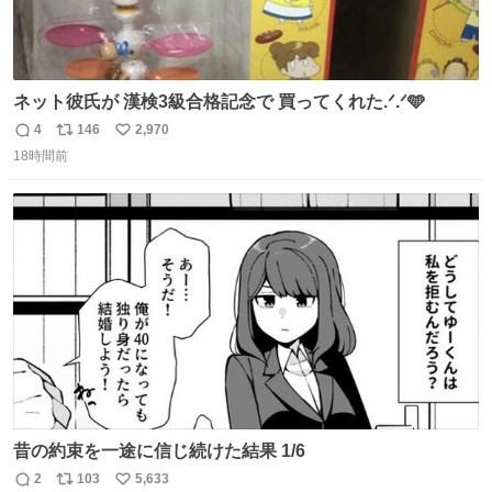
ネット彼氏が 漢検3級合格記念で 買ってくれた.ᐟ.ᐟ🩵
4
146
2,970
返
リ
い
18時間前
信
ポ
い
数
ス
ね
ト
数
数
昔の約束を一途に信じ続けた結果 1/6
2
103
5,633
返
リ
い