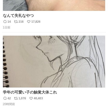
なんて失礼なやつ
14
216
17,826
返
リ
い
1日前
信
ポ
い
数
ス
ね
ト
数
数
学年の可愛い子の触覚大体これ
42
1,076
40,403
返
リ
い
20時間前
信
ポ
い