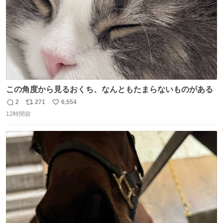
この角度から見るおくち、なんともたまらないものがある
2
271
6,554
返
リ
い
12時間前
信
ポ
い
数
ス
ね
ト
数
数