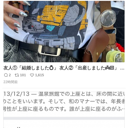
ト
数
数
友人①「結婚しました💍」 友人②「出産しました👼🏻」 友
人③「マイホーム建てました🏡」 私「どハマりしたヴィズ
2
101
1,615
返
リ
い
ラ家の末裔に心狂わされました」
22時間前
信
ポ
い
数
ス
ね
ト
数
数