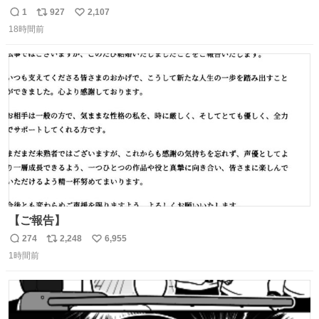
しまったので思わず買い込んでしまった。スコーンなんて
1
927
2,107
返
リ
い
パッサパサなほどええですからね。
18時間前
信
ポ
い
数
ス
ね
ト
数
数
【ご報告】
274
2,248
6,955
返
リ
い
1時間前
信
ポ
い
数
ス
ね
ト
数
数