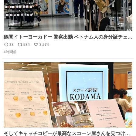
鶴間イトーヨーカドー 警察出動 ベトナム人の身分証チェッ
クを開店前に実施、店内まで見張りにきてます。不法滞在
38
584
3,574
返
リ
い
者は覚悟してお越しください。
4時間前
信
ポ
い
数
ス
ね
ト
数
数
そしてキャッチコピーが最高なスコーン屋さんを見つけて