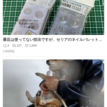
最近は使ってない技法ですが、セリアのネイルパレットの
四隅をハサミで切り落とし、やすりがけすればミニチュア
4
227
1,009
返
リ
い
食器ができます。 底にストローをカットしたものを接着し
15時間前
信
ポ
い
塗装すれば茶碗になります。素材が塩化ビニルなので接着
数
ス
ね
剤や塗料は対応したものを使うと良いです。 透明はそのま
ト
数
数
までも使えます。