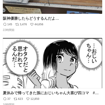
阪神優勝したらどうするんだよ…
145
3,476
44,656
返
リ
い
22時間前
信
ポ
い
数
ス
ね
ト
数
数
夏休みで帰ってきた孫におじいちゃん大喜び四コマ #四
コマ漫画 #Web漫画 #漫画が読めるハッシュタグ
37
623
12,850
返
リ
い
16時間前