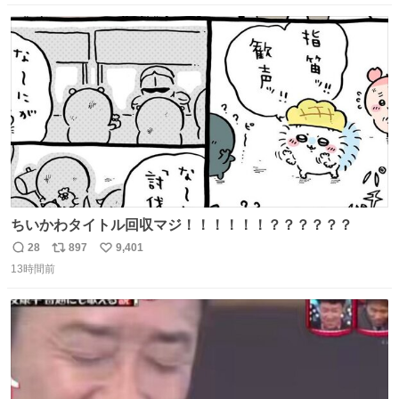
数
ス
ね
ト
数
数
ちいかわタイトル回収マジ！！！！！！？？？？？？
28
897
9,401
返
リ
い
13時間前
信
ポ
い
数
ス
ね
ト
数
数