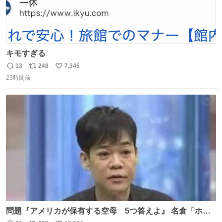
キモすぎる
13
248
7,346
返
リ
い
23時間前
信
ポ
い
数
ス
ね
ト
数
数
問題『アメリカが保有する空母 5つ答えよ』 名倉「ホン