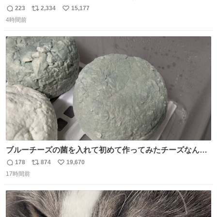
ら、ちいさいことは気にしなくてヨシ！ #現場猫
223
2,334
15,177
返
リ
い
4時間前
信
ポ
い
数
ス
ね
ト
数
数
ブルーチーズの菌を入れて初めて作ってみたチーズなんだ
けど 本能でちょっとヤバいと思っちゃう見た目だな
178
874
19,670
返
リ
い
17時間前
信
ポ
い
数
ス
ね
ト
数
数