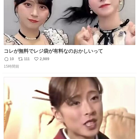
コレが無料でレジ袋が有料なのおかしいって
10
111
2,989
返
リ
い
15時間前
信
ポ
い
数
ス
ね
ト
数
数