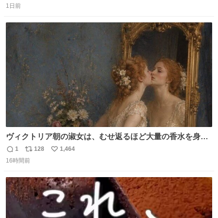
1日前
信
ポ
い
数
ス
ね
ト
数
数
ヴィクトリア朝の淑女は、むせ返るほど大量の香水を身に
つけるものではないとされていた。それでも香水は、髪や
1
128
1,464
返
リ
い
肌の手入れと同じくらい、ヴィクトリア朝の女性達の美容
16時間前
信
ポ
い
習慣に欠かせないものだった。 当時の香水は、現在私たち
数
ス
ね
が知る香水よりも単純な組成で、その大部分は薔薇、菫、
ト
数
数
ベルガモット、