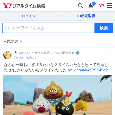
i
ログイン
ID新規取得
検索
人気ポスト
ゆたぴさん🐥焼き鳥系クールな配信鳥🍄
@
yutapiandaba
なんか一瞬おにぎりみたいなスライムいたなと思って見返し
た おにぎりみたいなスライムだった
pic.x.com/k4oPSK4Sc2