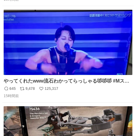
信
ポ
い
数
ス
ね
ト
数
数
やってくれたwww流石わかってらっしゃる🤣🤣🤣 #Mステ
#西川貴教
645
9,478
125,317
返
リ
い
15時間前
信
ポ
い
数
ス
ね
ト
数
数