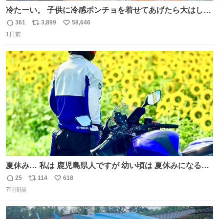
冷たーい。 子供に冷感ポンチョを着せてあげたら大はしゃ
ぎで喜んでくれました。 こんな素敵な代物を提供してくれ
361
3,899
58,646
返
リ
い
た山口県の恩師に感謝。
1日前
信
ポ
い
数
ス
ね
ト
数
数
夏休み… 私は 鹿児島県人ですが 幼い頃は 夏休みになると
母の郷… 山梨へ遊びに行くのが楽しみでした 母の実家へ 1
25
114
618
返
リ
い
ヶ月近く泊まって … … 今の私は 医療従事者 お盆休み？ﾅﾆ
7時間前
信
ポ
い
ｿﾚｵｲｼｲﾉ?(笑 … … 子どもの頃 山梨で見た ひまわり畑の風
数
ス
ね
景 淡い記憶 そんな思い出の風景… ありますか？
ト
数