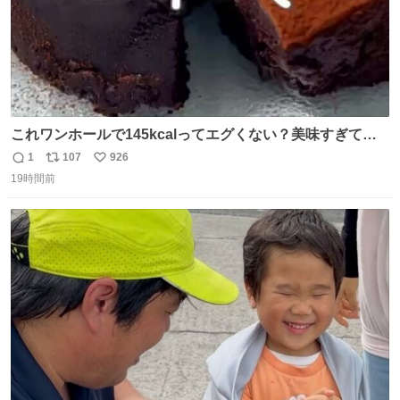
これワンホールで145kcalってエグくない？美味すぎて毎
日食べてるけど、次の日体重測ったら痩せてるの嬉しすぎ
1
107
926
返
リ
い
る😭 レシピリプ⬇️
19時間前
信
ポ
い
数
ス
ね
ト
数
数