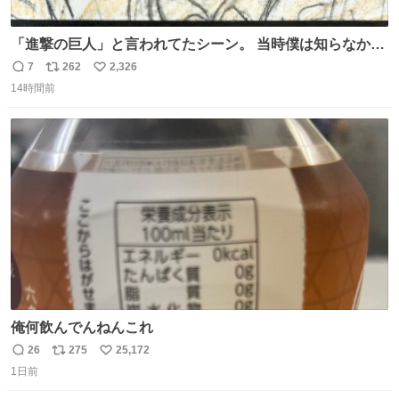
「進撃の巨人」と言われてたシーン。 当時僕は知らなかっ
たのですが、今見るとすごく「進撃の巨人」ですね。。
7
262
2,326
返
リ
い
14時間前
信
ポ
い
数
ス
ね
ト
数
数
俺何飲んでんねんこれ
26
275
25,172
返
リ
い
1日前
信
ポ
い
数
ス
ね