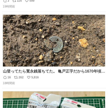
れています。 しかし、今日の夕方では、1〜2人しか見ませ
3
114
599
返
リ
い
んでした。 近くの『みやげ横丁』も、お客さんが少なかっ
19時間前
信
ポ
い
たです。 九州新幹線は新水俣駅駅まで復旧しましたが、や
数
ス
ね
はり全線が通れないとキツイですね。 こういう時は、地元
ト
数
数
民が支えましょ。
山登ってたら寛永銭落ちてた。 亀戸正字だから1670年頃に
鋳造されたもの。
16
262
5,916
返
リ
い
18時間前
信
ポ
い
数
ス
ね
ト
数
数