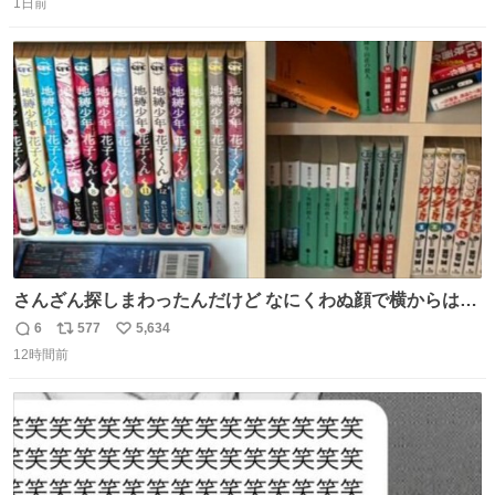
1日前
信
ポ
い
数
ス
ね
ト
数
数
さんざん探しまわったんだけど なにくわぬ顔で横からはえ
てた
6
577
5,634
返
リ
い
12時間前
信
ポ
い
数
ス
ね
ト
数
数