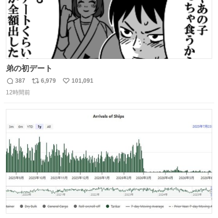
弟の初デート
387
6,979
101,091
返
リ
い
12時間前
信
ポ
い
数
ス
ね
ト
数
数