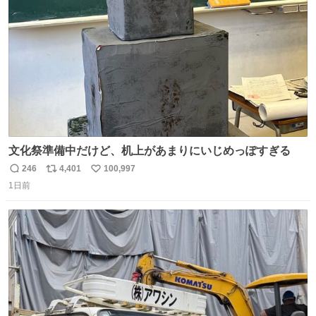
数
文化祭準備中だけど、机上があまりにいじめっぽすぎる
246
4,401
100,997
返
リ
い
1日前
信
ポ
い
数
ス
ね
ト
数
数