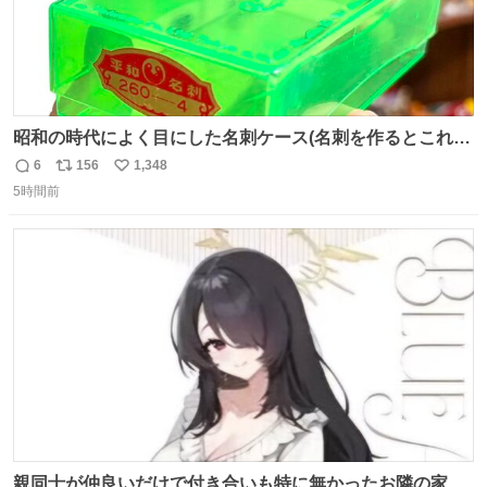
昭和の時代によく目にした名刺ケース(名刺を作るとこれに
入れて渡された)はウランガラスのような綺麗な発色なの
6
156
1,348
返
リ
い
で、子供たちの宝物入れとして二次利用されていましたと
5時間前
信
ポ
い
さ。
数
ス
ね
ト
数
数
親同士が仲良いだけで付き合いも特に無かったお隣の家に