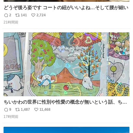
どうぞ後ろ姿です コートの紐がいいよね…そして腰が細い
2
141
2,724
返
リ
い
21時間前
信
ポ
い
数
ス
ね
ト
数
数
ちいかわの世界に性別や性愛の概念が無いという話、ちい
かわタロットでも恋人・女帝・女教皇あたりは性別を意識
9
1,487
11,468
返
リ
い
させないように描かれてるんだよね。かなり徹底している
17時間前
信
ポ
い
印象。
数
ス
ね
ト
数