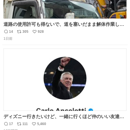
道路の使用許可も得ないで、道を塞いだまま解体作業して
る。 写真を撮ろうとしたら「勝手に写真撮るな馬鹿野郎」
14
305
928
返
リ
い
と罵倒されるなど。
1日前
信
ポ
い
数
ス
ね
ト
数
数
ディズニー行きたいけど、一緒に行くほど仲のいい友達が
居ない… ほんでこれ
17
111
5,460
返
リ
い