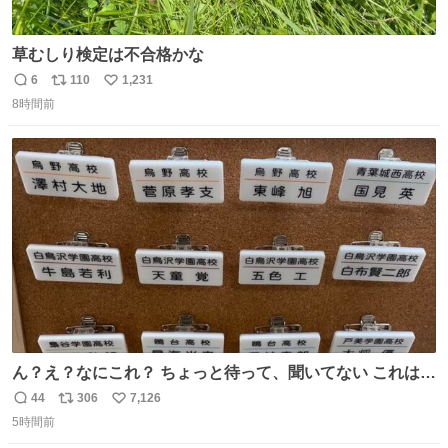
草むしり検定は不合格かな
6
110
1,231
返
リ
い
8時間前
信
ポ
い
数
ス
ね
ト
数
数
ん？え？なにこれ？ ちょっと待って、聞いてない これは販
売されているのもですか？
44
306
7,126
返
リ
い
5時間前
信
ポ
い