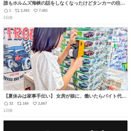
誰もホルムズ海峡の話をしなくなったけどタンカーの往来
は消滅したままですねと
1
3,382
7,481
返
リ
い
1日前
信
ポ
い
数
ス
ね
ト
数
数
【夏休みは家事手伝い】 女房が娘に、働いたらバイト代も
らえば？と言ったら、娘は、いらない、と言って黙々と働
32
166
2,667
返
リ
い
いてくれました。 あとでソフトクリーム買ってやろうと思
1日前
信
ポ
い
いました。
数
ス
ね
ト
数
数