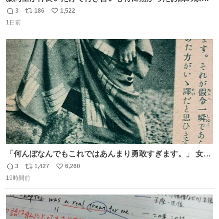
自分とこの親が外せない用事があるからと半ば強制的に預
3
186
1,522
返
リ
い
けられて空き部屋が無いからたまに見かけるけどロクに会
1日前
信
ポ
い
話したことも無い一人娘と同じ部屋で寝るように言われ恐
数
ス
ね
る恐る部屋の扉を開けた先にこの光景が待ってた時の少年
ト
数
数
の反応を答えよ
「何んぼなんでもこれではあんまり勇敢すぎます。」 女性
の立ち振る舞い指南コーナーで、大股を「下品」や「はし
3
1,427
6,260
返
リ
い
たない」という言葉を使わず「勇敢すぎます」と洒落っ気
19時間前
信
ポ
い
たっぷりにたしなめる当時の言葉選びよ 勇敢すぎます、使
数
ス
ね
っていきたい… （昭和4年婦人倶楽部新年号より）
ト
数
数