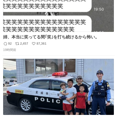
姉、本当に笑ってる間｢笑｣を打ち続けるから怖い。
92
2,457
87,361
返
リ
い
19時間前
信
ポ
い
数
ス
ね
ト
数
数