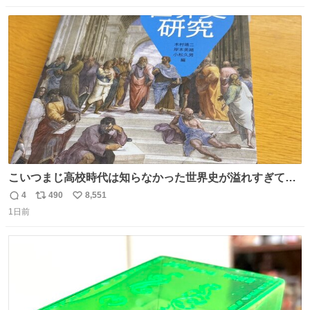
数
ス
ね
ト
数
数
こいつまじ高校時代は知らなかった世界史が溢れすぎてて
𝑩𝑰𝑮 𝑳𝑶𝑽𝑬＿＿
4
490
8,551
返
リ
い
1日前
信
ポ
い
数
ス
ね
ト
数
数