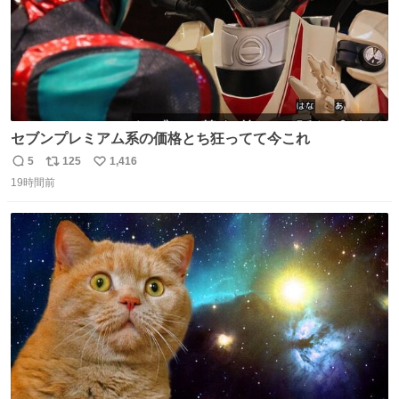
セブンプレミアム系の価格とち狂ってて今これ
5
125
1,416
返
リ
い
19時間前
信
ポ
い
数
ス
ね
ト
数
数