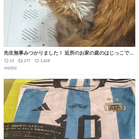
先生無事みつかりました！ 近所のお家の庭のはじっこでう
ずくまってました💦 拡散してくれたり探してくれたみなさ
13
177
1,418
返
リ
い
ん本当にありがとございます！ 飛び出し防止柵を増やして
4時間前
信
ポ
い
先生とちょびが怖い思いをしないでいいようにしようと思
数
ス
ね
う！
ト
数
数