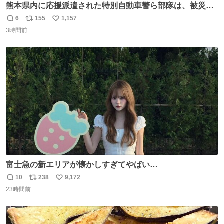
熊本県内に応援派遣された特別自動車警ら部隊は、被災地
の安全・安心を確保するとともに、少しでも被災者の方々
6
155
1,157
返
リ
い
を笑顔にできるよう活動を続けています。写真は、愛媛県
3時間前
信
ポ
い
警察の特別自動車警ら部隊が宇城警察署管内で活動する様
数
ス
ね
子です。 #令和８年熊本地震 #愛媛県警察
ト
数
数
富士急の新エリアが懐かしすぎてやばい…
10
238
9,172
返
リ
い
23時間前
信
ポ
い
数
ス
ね
ト
数