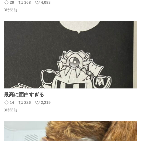
29
368
4,083
返
リ
い
3時間前
信
ポ
い
数
ス
ね
ト
数
数
最高に面白すぎる
14
226
2,219
返
リ
い
3時間前
信
ポ
い
数
ス
ね
ト
数
数