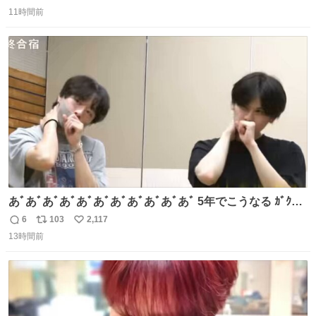
返
リ
い
ペーパーに包んで保管されていたことに衝撃💥を受けた。
11時間前
信
ポ
い
数
ス
ね
ト
数
数
あﾞあﾞあﾞあﾞあﾞあﾞあﾞあﾞあﾞあﾞあﾞ 5年でこうなる ｶﾞｸｶﾞ
ｸ((( ；ﾟДﾟ)))ﾌﾞﾙﾌﾞﾙ
6
103
2,117
返
リ
い
13時間前
信
ポ
い
数
ス
ね
ト
数
数