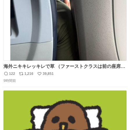
ト
数
数
海外ニキキレッキレで草 （ファーストクラスは前の座席で
あるため）
122
1,216
39,851
返
リ
い
9時間前
信
ポ
い
数
ス
ね
ト
数
数