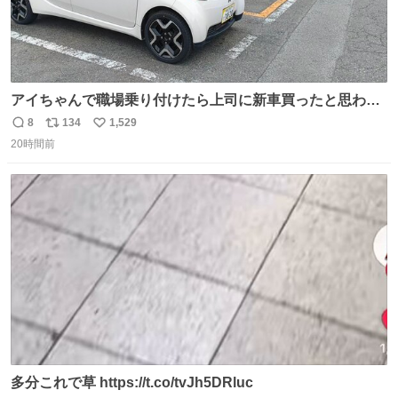
アイちゃんで職場乗り付けたら上司に新車買ったと思われ
たの嬉しすぎる。 20年落ちの車もやりようによっては新車
8
134
1,529
返
リ
い
っぽく見えるってことよ。 令和の車の横に並べても違和感
20時間前
信
ポ
い
ない平成18年式です。
数
ス
ね
ト
数
数
多分これで草 https://t.co/tvJh5DRluc