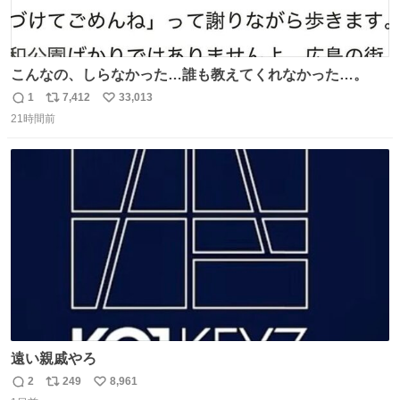
こんなの、しらなかった…誰も教えてくれなかった…。
1
7,412
33,013
返
リ
い
21時間前
信
ポ
い
数
ス
ね
ト
数
数
遠い親戚やろ
2
249
8,961
返
リ
い