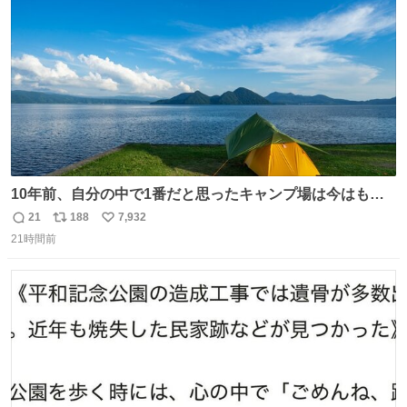
数
10年前、自分の中で1番だと思ったキャンプ場は今はもう
ない
21
188
7,932
返
リ
い
21時間前
信
ポ
い
数
ス
ね
ト
数
数