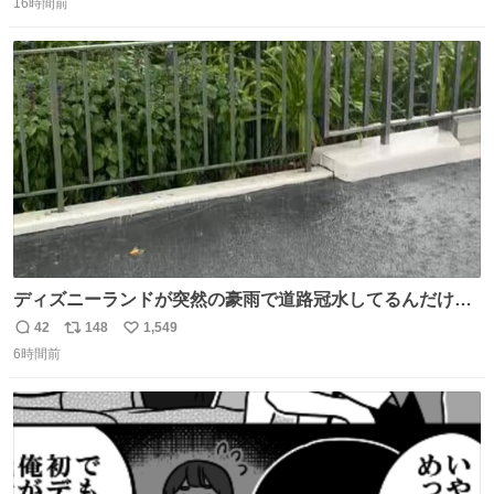
16時間前
信
ポ
い
数
ス
ね
ト
数
数
ディズニーランドが突然の豪雨で道路冠水してるんだけど
☔️ この雨で今年初のミッションクールダウン中止。幾ら何
42
148
1,549
返
リ
い
でもやばすぎだろ...
6時間前
信
ポ
い
数
ス
ね
ト
数
数