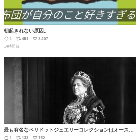
朝起きれない原因。
1
451
3,207
返
リ
い
14時間前
信
ポ
い
数
ス
ね
ト
数
数
最も有名なペリドットジュエリーコレクションはオースト
リア大公妃イザベラが所有していたもの。一時期キッチン
1
133
752