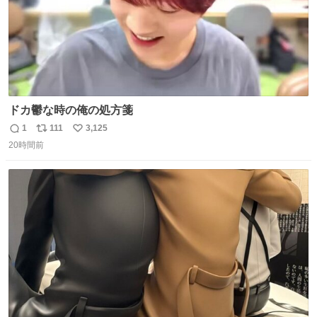
ドカ鬱な時の俺の処方箋
1
111
3,125
返
リ
い
20時間前
信
ポ
い
数
ス
ね
ト
数
数