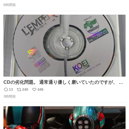
返
リ
い
の「 #ヒマワリ 」。 当館は、東京都にある武者小路実篤記
6時間前
信
ポ
い
念館にご協力いただき、当時発行されたカラー印刷画集よ
数
ス
ね
り陶板で原寸大に再現し、2014年より展示しています。 #
ト
数
数
大塚国際美術館
CDの劣化問題。 通常通り優しく磨いていたのですが、 薄
い氷のようにバリッと割れてしまいました。。 中々高価な
13
240
446
返
リ
い
ソフトなので辛いです😭 数十年後にはCDゲームソフト、
3時間前
信
ポ
い
みなこうなってしまうのでしょうか。。
数
ス
ね
ト
数
数