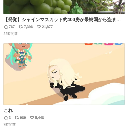
【発覚】シャインマスカット約400房が果樹園から盗まれ
る 栃木・佐野市 news.livedoor.com/article/detail… 被害
767
7,396
21,877
返
リ
い
に遭った果樹園には防犯カメラなどはなく、シャインマス
22時間前
信
ポ
い
カットが盗まれた木には刃物などで切られた跡が。市内で
数
ス
ね
今年に入って同様の被害は確認されておらず、警察はパト
ト
数
数
ロールを強化する。
これ
3
989
5,448
返
リ
い
7時間前
信
ポ
い