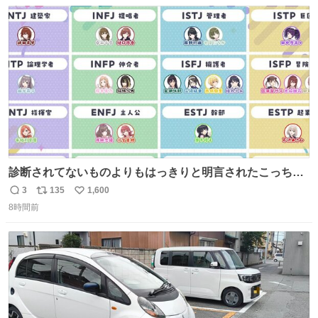
数
ス
ね
ト
数
数
診断されてないものよりもはっきりと明言されたこっちで
話しませんかというお気持ち
3
135
1,600
返
リ
い
8時間前
信
ポ
い
数
ス
ね
ト
数
数