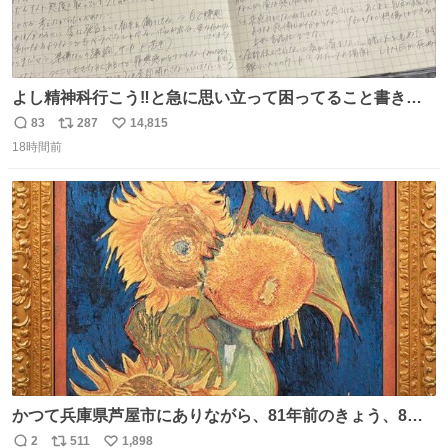
よし精神科行こう‼️と急に思い立って困ってること書き出
してたらペン止まらなくなってすごい勢いで埋まってワロ
83
287
14,815
返
リ
い
タ
18時間前
信
ポ
い
数
ス
ね
ト
数
数
かつて兵庫県芦屋市にありながら、81年前のきょう、8月6
日の阪神大空襲の折に残念ながら焼失した、 #ゴッホ の幻
2
511
1,898