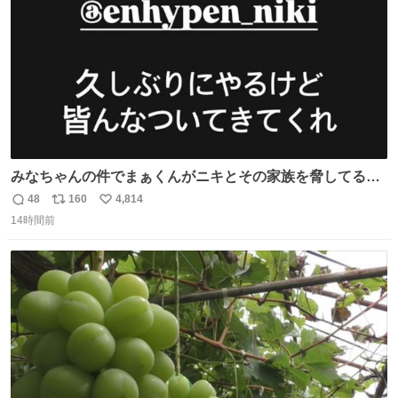
みなちゃんの件でまぁくんがニキとその家族を脅してるけ
ど絶対間違えてる。 悪いのは誹謗中傷した人達でしょ。こ
48
160
4,814
返
リ
い
んなのみなちゃん望んでないし曲がった正義すぎる
14時間前
信
ポ
い
数
ス
ね
ト
数
数