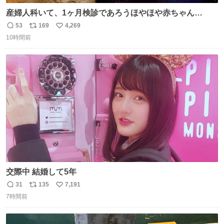
産婦人科いて、1ヶ月検診であろうほやほや赤ちゃん👩‍🍼
と推定2,3歳の女の子👧🏻をワンオペで連れてるママがいる
53
169
4,269
返
リ
い
のだけども 女の子ずっとママの側から離れない…⁉️ 手を繋
10時間前
信
ポ
い
がなくてもうろちょろしないしママが歩いたらピクミンみ
数
ス
ね
たいにﾄﾃﾄﾃついてってるし逃走しないし脱走しないし逃げ
ト
数
数
ないし走ら文字数
交際中 結婚して5年
31
135
7,191
返
リ
い
7時間前
信
ポ
い
数
ス
ね
ト
数