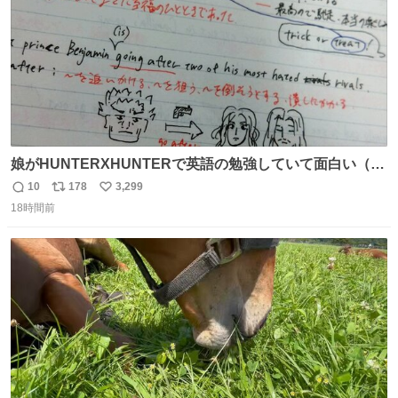
娘がHUNTERXHUNTERで英語の勉強していて面白い（娘
の許可済み）
10
178
3,299
返
リ
い
18時間前
信
ポ
い
数
ス
ね
ト
数
数