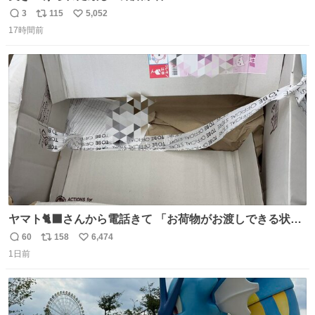
3
115
5,052
返
リ
い
17時間前
信
ポ
い
数
ス
ね
ト
数
数
ヤマト🐈‍⬛さんから電話きて 「お荷物がお渡しできる状況
でない程潰れてまして」って えっ😳 見に行くとこの状態
60
158
6,474
返
リ
い
😭 海渡ってくる時に潰れたっぽい 「一旦戻して新しいの
1日前
信
ポ
い
送ってもらいます」みたいに言ってたから 在庫ないし💦 っ
数
ス
ね
て事で中身無事だったから連れて帰って来た😅 壊れる物な
ト
数
数
くて良かった