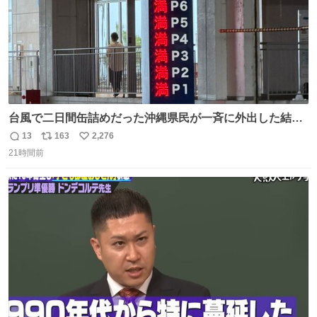
台風で二日間缶詰めだった沖縄県民が一斉に外出した結
果、パルコの駐車場フル満車🤣
13
163
2,276
返
リ
い
21時間前
信
ポ
い
数
ス
ね
ト
数
数