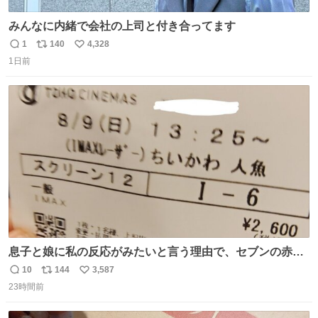
みんなに内緒で会社の上司と付き合ってます
1
140
4,328
返
リ
い
1日前
信
ポ
い
数
ス
ね
ト
数
数
息子と娘に私の反応がみたいと言う理由で、セブンの赤魚
の煮付けを食べさせられ、ちいかわの映画に連れてこられ
10
144
3,587
返
リ
い
ました 一体どういうことなんやで…
23時間前
信
ポ
い
数
ス
ね