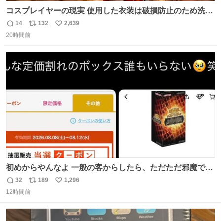
コスプレイヤーの現実 使用した衣装は破損防止のため洗濯
機に入れられないので、大体こんな感じで浸け置きした後
14
132
2,639
返
リ
い
に手洗い…
20時間前
信
ポ
い
数
ス
ね
ト
数
数
初めからやんなよ 一般の客からしたら、ただただ邪魔でし
かないのよ
32
189
1,296
返
リ
い
12時間前
信
ポ
い
数
ス
ね
ト
数