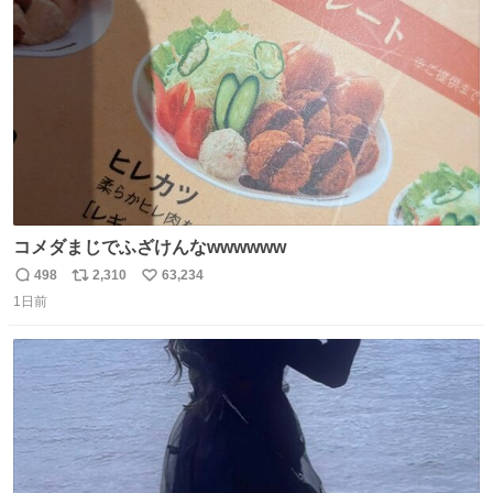
ト
数
数
コメダまじでふざけんなwwwwww
498
2,310
63,234
返
リ
い
1日前
信
ポ
い
数
ス
ね
ト
数
数