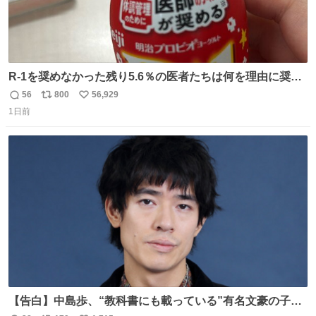
R-1を奨めなかった残り5.6％の医者たちは何を理由に奨め
なかったのかガチで気になってきてやばい勉強どころじゃ
56
800
56,929
返
リ
い
ない
1日前
信
ポ
い
数
ス
ね
ト
数
数
【告白】中島歩、“教科書にも載っている”有名文豪の子孫