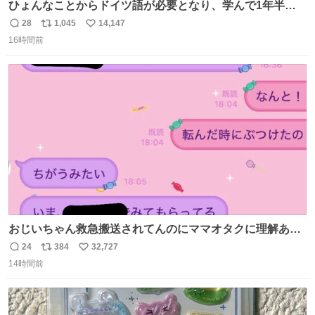
ひょんなことからドイツ語が必要となり、学んで1年半に
なる。 ちなみに最初の半年で『必携ドイツ文法総まとめ』
28
1,045
14,147
返
リ
い
と『重要単語4000』を数十周して丸暗記した。読み書きに
16時間前
信
ポ
い
困らなくなり、日記も8ヶ月続けて書ける量はこの通り。
数
ス
ね
Geminiの添削もエラーの指摘は激減し、上級の表現を教え
ト
数
数
てもらう今日この頃。
おじいちゃん救急搬送されてんのにママオタクに理解あっ
て不謹慎だけどウケる
24
384
32,727
返
リ
い
14時間前
信
ポ
い
数
ス
ね
ト
数
数