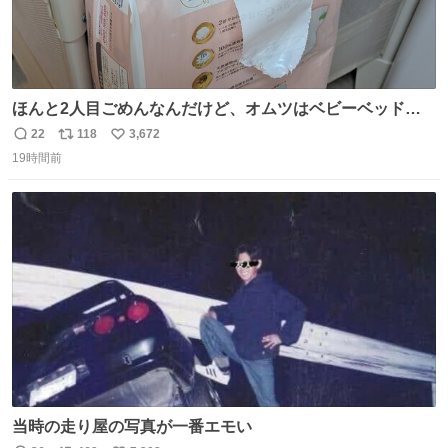
ほんと2人目ごめんなんだけど、オムツはベビーベッドにS
字フックで吊るしてる😂
22
118
3,672
返
リ
い
19時間前
信
ポ
い
数
ス
ね
ト
数
数
当時の走り屋の写真が一番エモい