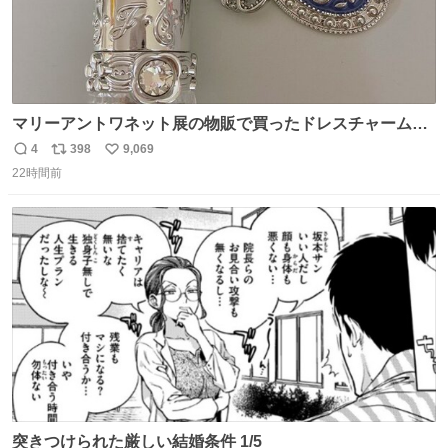
マリーアントワネット展の物販で買ったドレスチャームを
流行りのめじるしアクセサリーにして、リップにつけた
4
398
9,069
返
リ
い
り、同じく物販で購入したシュシュにつけたりしています
22時間前
信
ポ
い
💄💎
数
ス
ね
ト
数
数
突きつけられた厳しい結婚条件 1/5