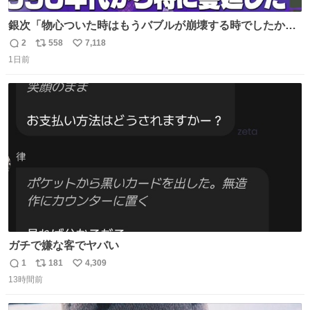
銀次「物心ついた時はもうバブルが崩壊する時でしたか
ら。不況の中に育ち、自分の好きなことをして、夢を叶え
2
558
7,118
返
リ
い
なさいと、いうふうに言われました。その1990年代から特
1日前
信
ポ
い
に蔓延しましたこの個人主義教育が生み出した化け物、そ
数
ス
ね
れが私 渡辺銀次でございます」
ト
数
数
youtu.be/QBDnUH0BFPQ
ガチで嫌な客でヤバい
1
181
4,309
返
リ
い
13時間前
信
ポ
い
数
ス
ね