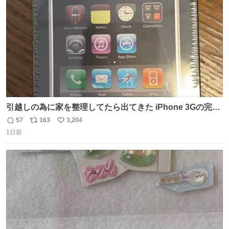
数
引越しの為に家を整理してたら出てきた iPhone 3Gの完全
未開封品 かなり前に楽天だかで買った多分未使用のデモ機
57
163
3,204
返
リ
い
で-が出るのだと思うんだよね ヤフオクで売れてない190万
1日前
信
ポ
い
があったけど初代じゃあるまいし流石にそこまではねぇ 日
数
ス
ね
本初のモデルではあるけど´д` ; #Apple #iPhone3G
ト
数
数