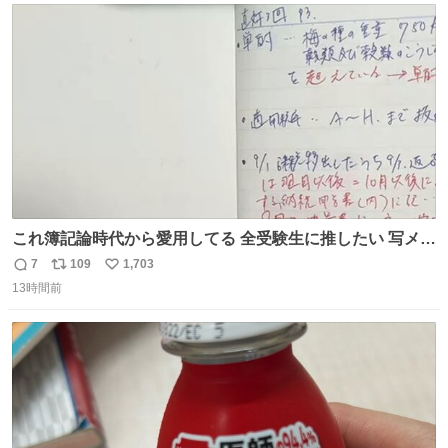
ト
数
数
これ簿記論時代から愛用してる 全受験生に推したい 写メし
たとこ、ピーーてレシートよりひと回り大きいサイズくら
7
109
1,703
返
リ
い
いで、シールで出てくるからペターって貼って間違ったと
13時間前
信
ポ
い
こメモメモして持ち歩いてるの 便利だから使って 回し者で
数
ス
ね
もPRでもないよ
ト
数
数