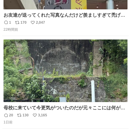
お友達が送ってくれた写真なんだけど羨ましすぎて禿げそ
う
1
170
2,047
返
リ
い
22時間前
信
ポ
い
数
ス
ね
ト
数
数
母校に来ていて今更気がついたのだが元々ここには何があ
ったのだろう…？_:(´ཀ`」 ∠):
20
130
3,165
返
リ
い
1日前
信
ポ
い
数
ス
ね