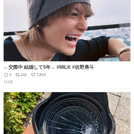
ト
数
数
←交際中 結婚して5年→ #MILK #佐野勇斗
1
211
7,815
返
リ
い
1日前
信
ポ
い
数
ス
ね
ト
数
数