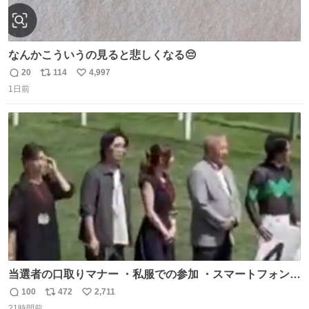
なんかこういうの見ると悲しくなる😔
20
114
4,997
返
リ
い
1日前
信
ポ
い
数
ス
ね
ト
数
数
当選者の口取りマナー ・私服での参加 ・スマートフォンで
の撮影 ・調教師へ自分から握手を求める行為 ・シャツをズ
100
472
2,711
返
リ
い
ボンにインしていない服装 ・ボディーバッグの着用 私も口
21時間前