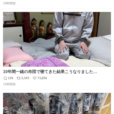
装飾かなと思ったら 「背も高いし見た目もすごく千速さん
19時間前
信
ポ
い
だと思いました！」 それでは聞いてください。 ＿人人人人
数
ス
ね
人＿ ＞今日は私服＜ ￣Y^Y^Y^Y^Y^￣ #白樹鳥取大阪コ
ト
数
数
ナン旅行2026
10年間一緒の布団で寝てきた結果こうなりました…
129
5,393
73,856
返
リ
い
15時間前
信
ポ
い
数
ス
ね
ト
数
数