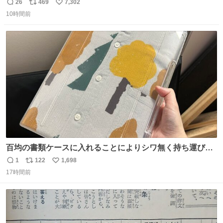
26
469
7,302
返
リ
い
10時間前
信
ポ
い
数
ス
ね
ト
数
数
百均の書類ケースに入れることによりシワ無く持ち運びに
成功 いつも劇場のアイロンをお借りしていた ㅤ だいぶ前に
1
122
1,698
返
リ
い
楽屋で誰かが入れているのを見て「真似しよう」と思った
17時間前
信
ポ
い
のを長らく忘れていた 誰だっけ
数
ス
ね
ト
数
数