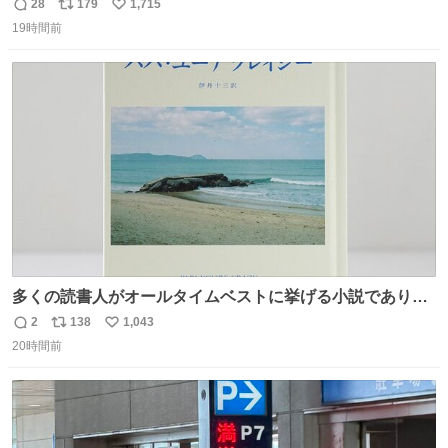
だった「ばぁばのじぃじ」
28
179
1,715
返
リ
い
news.livedoor.com/article/detail… 中島は明治時代の文
19時間前
信
ポ
い
豪・国木田独歩の玄孫だという。国木田との関係は「ばあ
数
ス
ね
ちゃんのじいちゃん」だとし、“歩”という名前も独歩から
ト
数
数
取られているとのこと。
多くの読書人がオールタイムベストに挙げる小説でありな
がら長いこと絶版になっていた本書、思い入れの深い小さ
2
138
1,043
返
リ
い
な版元さんからとても美しい装丁で復刊されました。い
20時間前
信
ポ
い
や〜素晴らしいですね。 パパ・ユーア クレイジー
数
ス
ね
rebelbooks.theshop.jp/items/153696070
ト
数
数