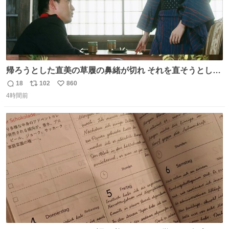
帰ろうとした直美の草履の鼻緒が切れ それを直そうとした
小川がさらに壊し…… 結果、直美をおんぶして送ることに
18
102
860
返
リ
い
なりました。 👇鼻緒はいつも恋のキューピッド？
4時間前
信
ポ
い
web.nhk/tv/an/kazekaor…［見逃し配信中］ #朝ドラ #風
数
ス
ね
薫る 上坂樹里 甲斐翔真
ト
数
数