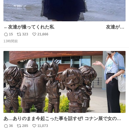
←友達が撮ってくれた私 友達が描
いてくれた私→
15
323
21,666
返
リ
い
13時間前
信
ポ
い
数
ス
ね
ト
数
数
あ…ありのまま今起こった事を話すぜ! コナン展で女の子
に 「千速さんですか！？」 と声をかけられた。 あぁ鞄の
36
285
11,073
返
リ
い