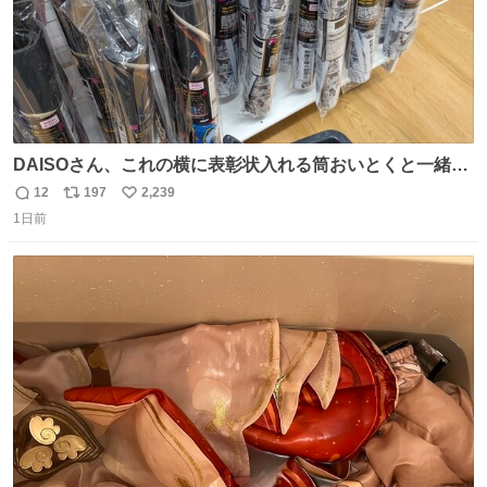
DAISOさん、これの横に表彰状入れる筒おいとくと一緒に
売れますのでご検討下さい
12
197
2,239
返
リ
い
1日前
信
ポ
い
数
ス
ね
ト
数
数