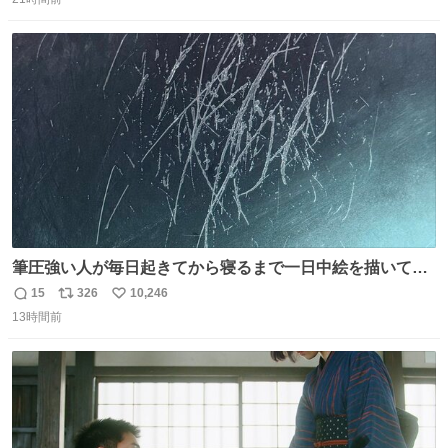
信
ポ
い
ドリに参加したいので、出禁になる前に繰り返し案内して
数
ス
ね
ほしい #DMMバヌーシ
ト
数
数
筆圧強い人が毎日起きてから寝るまで一日中絵を描いてる
とこうなる。 異常事態です。
15
326
10,246
返
リ
い
13時間前
信
ポ
い
数
ス
ね
ト
数
数