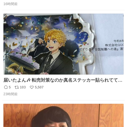
16時間前
信
ポ
い
数
ス
ね
ト
数
数
届いたよん🎶 転売対策なのか真名ステッカー貼られてて大
ウケです
5
103
5,507
返
リ
い
23時間前
信
ポ
い
数
ス
ね
ト
数
数