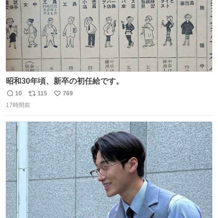
昭和30年頃、新卒の初任給です。
10
115
769
返
リ
い
17時間前
信
ポ
い
数
ス
ね
ト
数
数