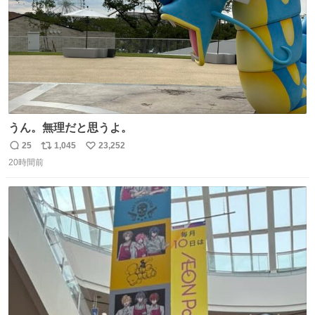
うん。無理だと思うよ。
25
1,045
23,252
返
リ
い
20時間前
信
ポ
い
数
ス
ね
ト
数
数