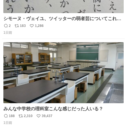
シモーヌ・ヴェイユ、ツイッターの弱者芸についてこれ以
上なく鋭く分析していて本当に凄い。俺辞めちゃうかもイ
2
183
1,286
返
リ
い
ンターネット。これ読み終わったら
1日前
信
ポ
い
数
ス
ね
ト
数
数
みんな中学校の理科室こんな感じだった人いる？
188
2,310
39,437
返
リ
い
1日前
信
ポ
い