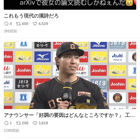
これもう現代の漢詩だろ
4
600
4,529
返
リ
い
3時間前
信
ポ
い
数
ス
ね
ト
数
数
アナウンサー「好調の要因はどんなところですか？」 工藤
「え〜、、、要因、、、」 阪神ファン「ﾌｧﾝﾉｵｶｹﾞｰ!」 工藤
1
208
3,818
返
リ
い
「ファンのおかげですっ！😎」 阪神ファンやっぱりオモロ
15時間前
信
ポ
い
すぎ笑
数
ス
ね