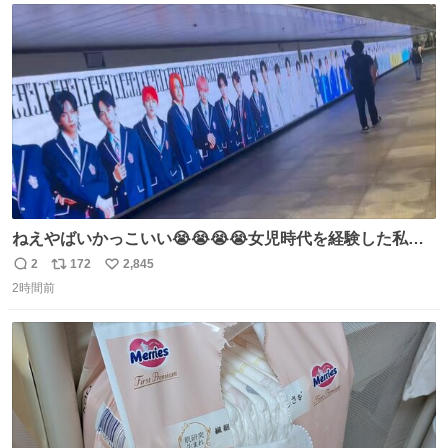
ト
数
数
ねえやばいかっこいい😭😭😭😭女児時代を経験した私に
ぶっ刺さりなんだが😭😭😭😭😭
2
172
2,845
返
リ
い
2時間前
信
ポ
い
数
ス
ね
ト
数
数