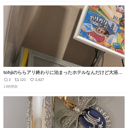
数
ス
ね
ト
数
数
tohjiのららアリ終わりに泊まったホテルなんだけど大浴場
にアイス置いてあって バニラがこれだった 粋な計らいあり
2
121
2,427
返
リ
い
がとう
13時間前
信
ポ
い
数
ス
ね
ト
数
数