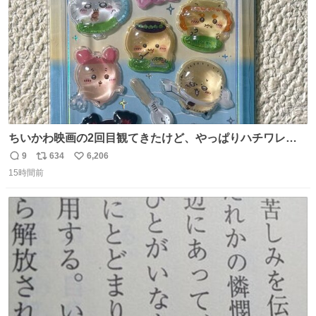
ちいかわ映画の2回目観てきたけど、やっぱりハチワレの
「ハモりすごいよッ…」に対するちいかわの「エ゛ッ!?(い
9
634
6,206
返
リ
い
まそんな場合じゃねぇだろお前よぉ)」が面白すぎる。
15時間前
信
ポ
い
数
ス
ね
ト
数
数