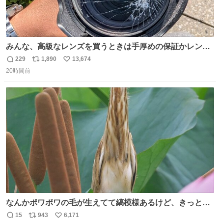
みんな、高級なレンズを買うときは手厚めの保証かレンズ
保護フィルターをちゃんと付けておくんだぞ、お兄さんと
229
1,890
13,674
返
リ
い
の約束だぞ…😭 涙で画面が見えない…
20時間前
信
ポ
い
数
ス
ね
ト
数
数
なんかポワポワの毛が生えてて縞模様あるけど、きっとガ
マの穂
15
943
6,171
返
リ
い