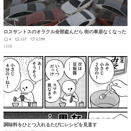
ロスサントスのオラクル全部盗んだら 街の車居なくなった
4
137
2,198
返
リ
い
1日前
信
ポ
い
数
ス
ね
ト
数
数
調味料をひとつ入れるたびにレシピを見直す