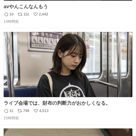
avやんこんなんもう
10
111
2,442
返
リ
い
14時間前
信
ポ
い
数
ス
ね
ト
数
数
ライブ会場では、財布の判断力がおかしくなる。
11
796
4,513
返
リ
い
15時間前
信
ポ
い
数
ス
ね
ト
数