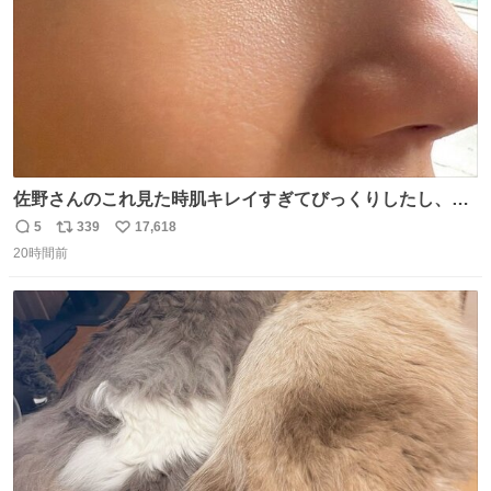
佐野さんのこれ見た時肌キレイすぎてびっくりしたし、や
はりアイドルって体型･肌管理すごすぎる
5
339
17,618
返
リ
い
20時間前
信
ポ
い
数
ス
ね
ト
数
数