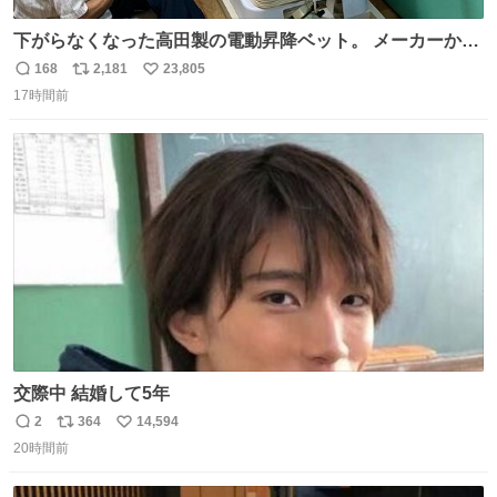
下がらなくなった高田製の電動昇降ベット。 メーカーから
は、完全に見放されたんですが、 見事に85歳の父が治しま
168
2,181
23,805
返
リ
い
した。 うちの父は、トヨタカローラのボディをオート生産
17時間前
信
ポ
い
する、工業ロボットの製作者なんですが、 父が電動ベット
数
ス
ね
の配線をハンダで修理している横で、
ト
数
数
交際中 結婚して5年
2
364
14,594
返
リ
い
20時間前
信
ポ
い
数
ス
ね