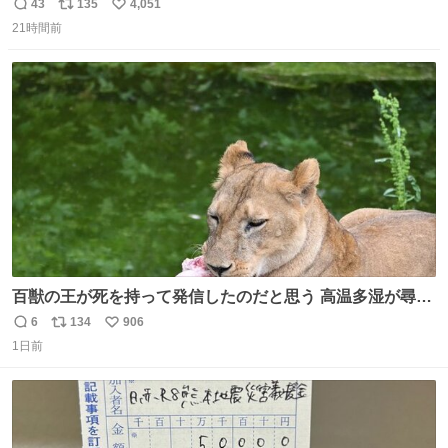
43
135
4,051
返
リ
い
21時間前
信
ポ
い
数
ス
ね
ト
数
数
百獣の王が死を持って発信したのだと思う 高温多湿が尋常
でない日本の夏 どうか早急に飼育の環境を見直して 動物の
6
134
906
返
リ
い
命を護ってください…と 治療中のライオンが助かりますよ
1日前
信
ポ
い
うに すべての動物の命が護られますように 2026.7.3📷多摩
数
ス
ね
動物公園にて 残念ながら個体の識別は出来ません
ト
数
数