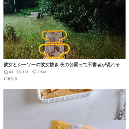
ト
数
数
彼女とシーソーの彼女抜き 夜の公園って不審者が現れそう
で怖いんだよな
43
313
8,541
返
リ
い
13時間前
信
ポ
い
数
ス
ね
ト
数
数