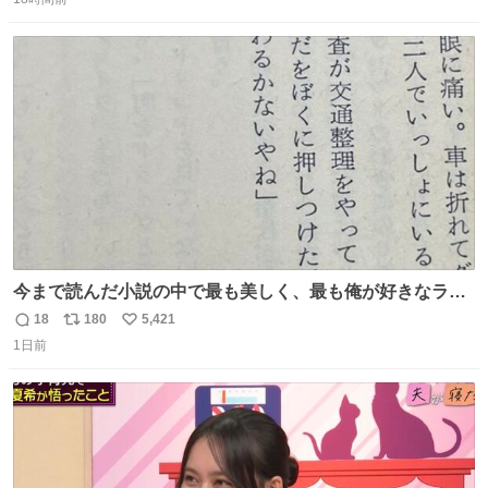
信
ポ
い
数
ス
ね
ト
数
数
今まで読んだ小説の中で最も美しく、最も俺が好きなラス
トシーン
18
180
5,421
返
リ
い
1日前
信
ポ
い
数
ス
ね
ト
数
数