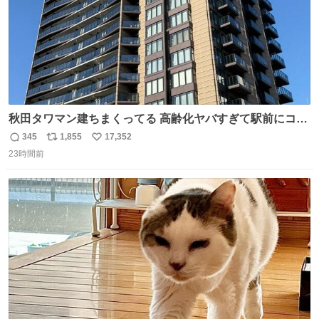
秋田タワマン建ちまくってる 高齢化ヤバすぎて駅前にコン
パクトシティつくって高齢者を住ませる考えらしい 病院も
345
1,855
17,352
返
リ
い
全部駅前にある
23時間前
信
ポ
い
数
ス
ね
ト
数
数