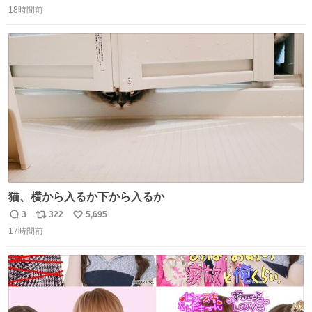
18時間前
信
ポ
い
数
ス
ね
ト
数
数
猫、横から入るか下から入るか
3
322
5,695
返
リ
い
17時間前
信
ポ
い
数
ス
ね
ト
数
数