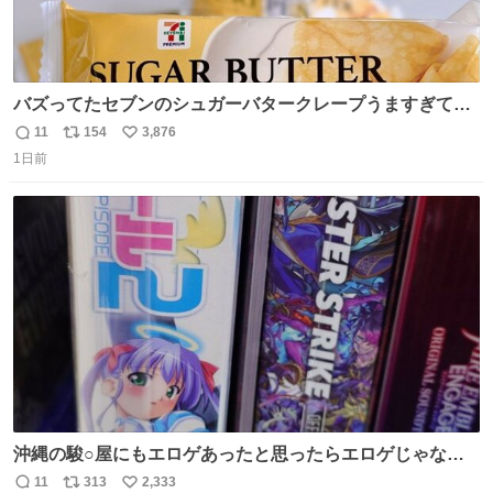
バズってたセブンのシュガーバタークレープうますぎて
7NOWで買い溜め🛒💭
11
154
3,876
返
リ
い
1日前
信
ポ
い
数
ス
ね
ト
数
数
沖縄の駿○屋にもエロゲあったと思ったらエロゲじゃなか
った
11
313
2,333
返
リ
い