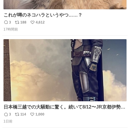
これが噂のネコハラというやつ……？
3
188
4,612
返
リ
い
17時間前
信
ポ
い
数
ス
ね
ト
数
数
日本橋三越での大騒動に驚く。続いて8/12〜JR京都伊勢丹
でPOP UP STOREがオープンするとのこと…皆さんお怪
3
114
1,000
返
リ
い
我なくお買い物を🙏 写真は2026/5/21 ロードショーの前日
1日前
信
ポ
い
。だーれも写真撮ってなかったんだけどなぁ😵‍💫
数
ス
ね