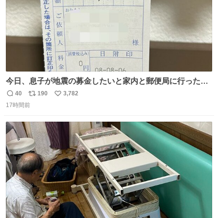
今日、息子が地震の募金したいと家内と郵便局に行ったみ
たいです。おもちゃとか買う選択肢もあったと思うけど、
40
190
3,782
返
リ
い
自分で貯めてた2万円を役に立てて欲しい、みんなも元気
17時間前
信
ポ
い
になって欲しいと。家内も一緒に募金したので、自分も何
数
ス
ね
かできたらなぁと思いました。
ト
数
数