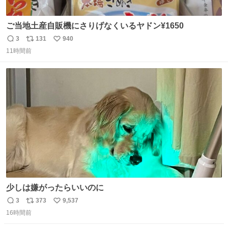
ご当地土産自販機にさりげなくいるヤドン¥1650
3
131
940
返
リ
い
11時間前
信
ポ
い
数
ス
ね
ト
数
数
少しは嫌がったらいいのに
3
373
9,537
返
リ
い
16時間前
信
ポ
い
数
ス
ね