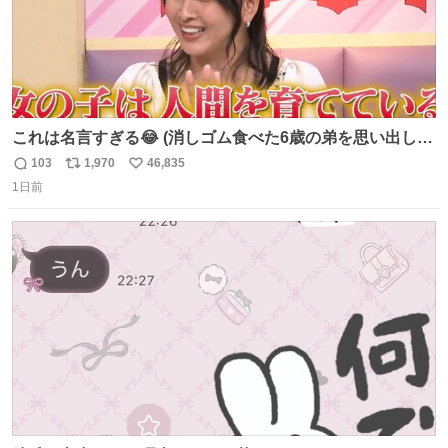
これは名言すぎる😂 (消しゴム食べた6歳の弟を思い出しな
がら)
103
1,970
46,835
返
リ
い
1日前
信
ポ
い
数
ス
ね
ト
数
数