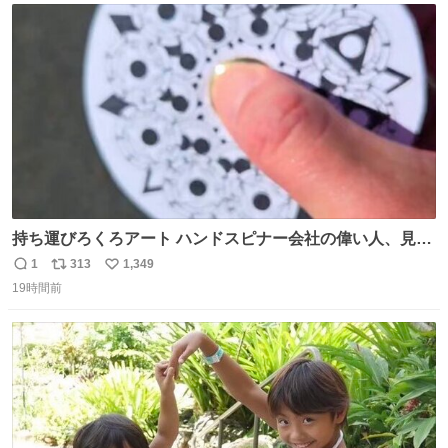
ト
数
数
持ち運びろくろアート ハンドスピナー会社の偉い人、見て
ください。
1
313
1,349
返
リ
い
19時間前
信
ポ
い
数
ス
ね
ト
数
数