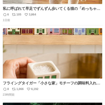
私に呼ばれて早足でずんずん歩いてくる猫の「めっちゃ急
いで来ました」って感じがとても愛おしい
6
105
3,864
返
リ
い
1日前
信
ポ
い
数
ス
ね
ト
数
数
フライングタイガー「小さな家」モチーフの調味料入れ、
並べれば“デンマークの街並み”に ピンク・グリーン・テラ
8
1,066
6,192
返
リ
い
コッタの全9種 - fashion-press.net/news/149552
23時間前
信
ポ
い
数
ス
ね