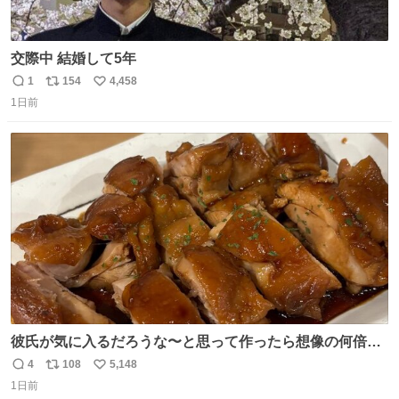
交際中 結婚して5年
1
154
4,458
返
リ
い
1日前
信
ポ
い
数
ス
ね
ト
数
数
彼氏が気に入るだろうな〜と思って作ったら想像の何倍も
美味しい美味しい言ってくれて嬉しい
4
108
5,148
返
リ
い
1日前
信
ポ
い