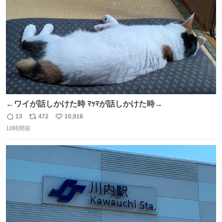
数
←ワイが話しかけた時 ﾏｯﾏが話しかけた時→
13
472
10,916
返
リ
い
18時間前
信
ポ
い
数
ス
ね
ト
数
数