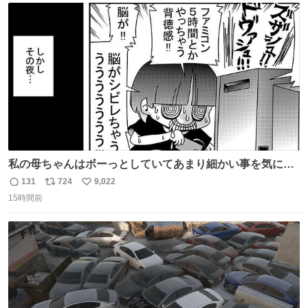
ト
数
数
私の母ちゃんはボーっとしていてあまり細かい事を気にし
ません。優秀な人の多い現代の価値観から見ると、あまり
131
724
9,022
返
リ
い
優秀な母親ではないかもしれません。でも、だからこそ、
15時間前
信
ポ
い
私はそういう母親が大好きです。今も昔もすごくリラック
数
ス
ね
スします。「優秀」と「良い」は別なんですよね。 1/2
ト
数
数