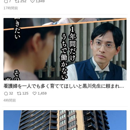
7
252
1,849
返
リ
い
17時間前
信
ポ
い
数
ス
ね
ト
数
数
看護婦を一人でも多く育ててほしいと黒川先生に頼まれ、
１年間だけ黒川病院で働くことにしたりん。 直美はその１
32
125
1,459
返
リ
い
年間で恵風看護婦会を立て直すと話しました。 👇このシー
4時間前
信
ポ
い
ンをぜひ本編で web.nhk/tv/an/kazekaor… #朝ドラ #風薫
数
ス
ね
る 見上愛 上坂樹里 平埜生成
ト
数
数