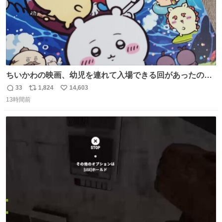
ちいかわの映画、幼児を連れて入場できる回があったので
子どもを連れて観てきたんですけど、セイレーンの登場シ
33
1,824
14,603
返
リ
い
ーンで場内のベビーが一斉に泣き出してたのがとてもよい
13時間前
信
ポ
い
映画体験でした。
数
ス
ね
ト
数
数