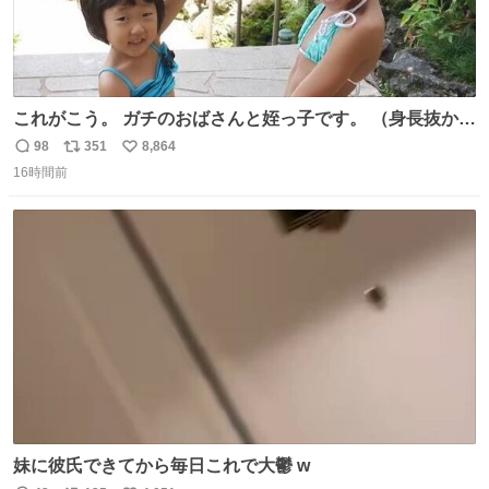
これがこう。 ガチのおばさんと姪っ子です。 （身長抜かさ
れててしぬ笑） #ヤツルギ12 #家族でヒロイン
98
351
8,864
返
リ
い
16時間前
信
ポ
い
数
ス
ね
ト
数
数
妹に彼氏できてから毎日これで大鬱 w