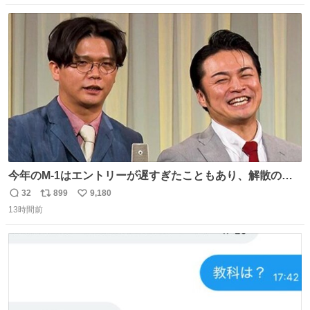
数
ス
ね
ト
数
数
今年のM-1はエントリーが遅すぎたこともあり、解散の可
能性を作り出してからのスタート！！ 遅くなって申し訳な
32
899
9,180
返
リ
い
い🙏 エントリーナンバーは「GO!無策!」でかなり覚えやす
13時間前
信
ポ
い
い！応援をお願いすることになりそう！！
数
ス
ね
ト
数
数