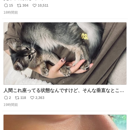
15
304
10,511
返
リ
い
18時間前
信
ポ
い
数
ス
ね
ト
数
数
人間これ座ってる状態なんですけど、そんな垂直なところ
でいきなり天地無用のごろんをかますのは、それは、あま
2
118
2,363
返
リ
い
りに人間を信用しすぎではないか、、、？？？
19時間前
信
ポ
い
数
ス
ね
ト
数
数