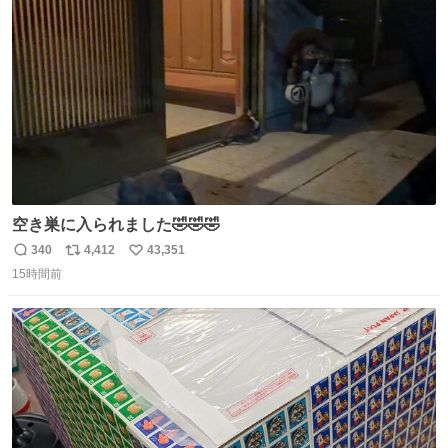
ト
数
数
空き巣に入られました🤣🤣🤣
340
4,412
43,351
返
リ
い
15時間前
信
ポ
い
数
ス
ね
ト
数
数