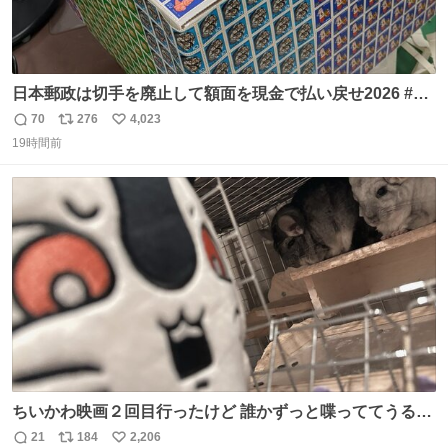
日本郵政は切手を廃止して額面を現金で払い戻せ2026 #日
本郵政 @JapanPostHD_PR
70
276
4,023
返
リ
い
19時間前
信
ポ
い
数
ス
ね
ト
数
数
ちいかわ映画２回目行ったけど 誰かずっと喋っててうるさ
かった 許せねえ
21
184
2,206
返
リ
い