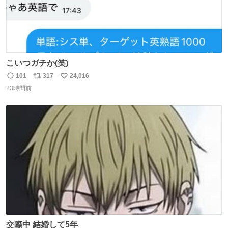
こいつガチか(笑)
101
317
24,016
返
リ
い
23時間前
信
ポ
い
数
ス
ね
ト
数
数
交際中 結婚して5年