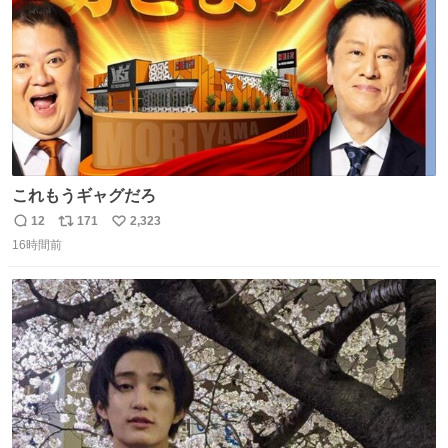
これもうギャグだろ
12
171
2,323
返
リ
い
16時間前
信
ポ
い
数
ス
ね
ト
数
数