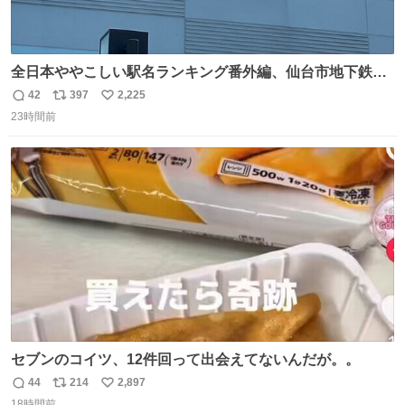
全日本ややこしい駅名ランキング番外編、仙台市地下鉄川
内駅
42
397
2,225
返
リ
い
23時間前
信
ポ
い
数
ス
ね
ト
数
数
セブンのコイツ、12件回って出会えてないんだが。。
44
214
2,897
返
リ
い
18時間前