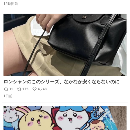
12時間前
信
ポ
い
数
ス
ね
ト
数
数
ロンシャンのこのシリーズ、なかなか安くならないのにセ
ール価格になってる🖤✨レザーなのが反則級にかわいい。
31
175
4,248
返
リ
い
持ってるだけでコーデが格上げされる。
1日前
信
ポ
い
数
ス
ね
ト
数
数