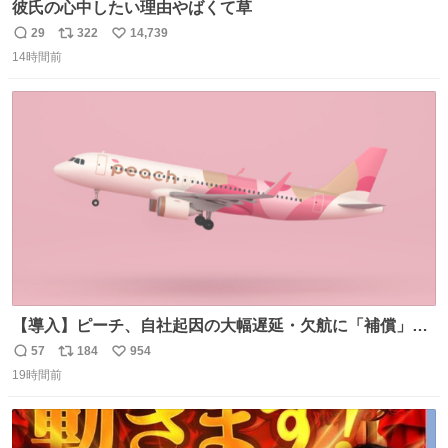
彼氏の心中したい理由やばくて草
29
322
14,739
返
リ
い
14時間前
信
ポ
い
数
ス
ね
ト
数
数
【導入】ピーチ、自社起因の大幅遅延・欠航に「補償」開
始へ news.livedoor.com/article/detail… 同社に起因する理
57
184
954
返
リ
い
由によって大幅遅延や欠航が発生した場合、乗客が負担し
19時間前
信
ポ
い
た宿泊費や交通費を、領収書の事後申請に基づき、国内線
数
ス
ね
は1人あたり上限1万円、国際線は上限2万円まで支払う。
ト
数
数