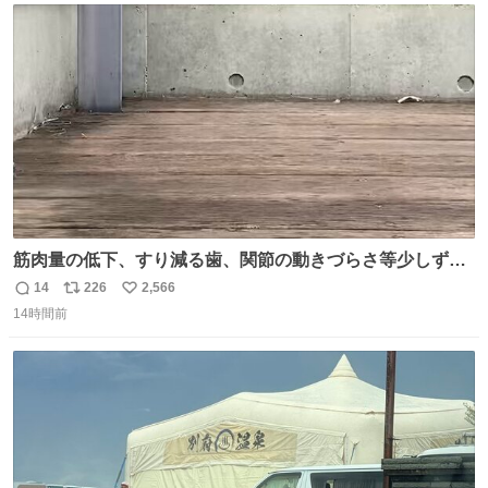
剤や塗料は対応したものを使うと良いです。 透明はそのま
ト
数
数
までも使えます。
筋肉量の低下、すり減る歯、関節の動きづらさ等少しずつ
現れる変化。 ごはんを細かくすることで #風花 の歯に代わ
14
226
2,566
返
リ
い
るよ。サプリを食べてもらうことで筋肉や関節をサポート
14時間前
信
ポ
い
しようね 風花が無理なく続けられる範囲で、高齢のステー
数
ス
ね
ジまで頑張ってきたその身体も風花の意思も大切にしてい
ト
数
数
くよ #徳山動物園