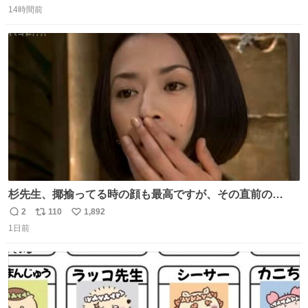
14時間前
信
ポ
い
数
ス
ね
ト
数
数
杉先生、揶揄ってる時の顔も最高ですが、その直前の
「ッ…ハハ」っていう低音の笑い声がやばいみんな聞いて
2
110
1,892
返
リ
い
1日前
信
ポ
い
数
ス
ね
ト
数
数