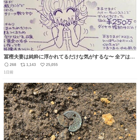
冨樫夫妻は純粋に浮かれてるだけな気がするな〜 全アはこ
こに自分の市場価値的なものを上乗せするので、 すっぴん
268
1,143
25,055
返
リ
い
＆寝起きのボサボサ頭でも「今日も可愛いね」が止まらな
1日前
信
ポ
い
い。放っておくと永遠に髪撫でてきて作業進まない()
数
ス
ね
156cm40kg、年中日焼け止めとお友達の私より綺麗な手や
ト
数
数
めてもろて とか言う