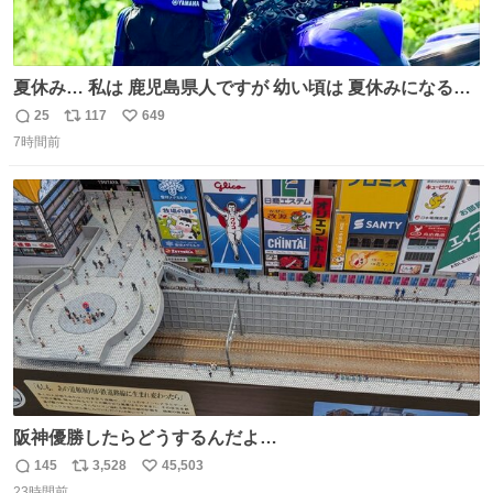
夏休み… 私は 鹿児島県人ですが 幼い頃は 夏休みになると
母の郷… 山梨へ遊びに行くのが楽しみでした 母の実家へ 1
25
117
649
返
リ
い
ヶ月近く泊まって … … 今の私は 医療従事者 お盆休み？ﾅﾆ
7時間前
信
ポ
い
ｿﾚｵｲｼｲﾉ?(笑 … … 子どもの頃 山梨で見た ひまわり畑の風
数
ス
ね
景 淡い記憶 そんな思い出の風景… ありますか？
ト
数
数
阪神優勝したらどうするんだよ…
145
3,528
45,503
返
リ
い
23時間前