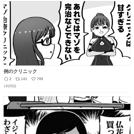
ト
数
数
例のクリニック
2
141
799
返
リ
い
1時間前
信
ポ
い
数
ス
ね
ト
数
数