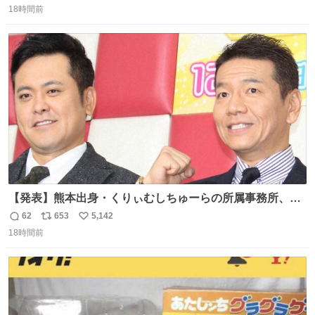
18時間前
信
ポ
い
数
ス
ね
ト
数
数
【発表】熊本出身・くりぃむしちゅーらの所属事務所、被
災地に義援金寄付 news.livedoor.com/article/detail… くり
62
653
5,142
返
リ
い
ぃむしちゅーやマツコ、有働由美子らが所属する芸能事務
18時間前
信
ポ
い
所「チャッターボックス」が7日、公式サイトを更新。熊
数
ス
ね
本地震の被災地支援のため義援金を寄付したことを公表し
ト
数
数
た。