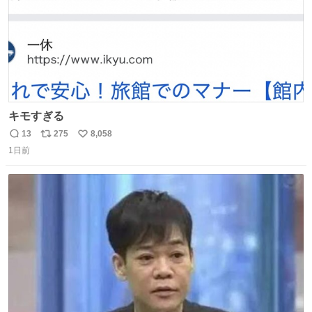
キモすぎる
13
275
8,058
返
リ
い
1日前
信
ポ
い
数
ス
ね
ト
数
数