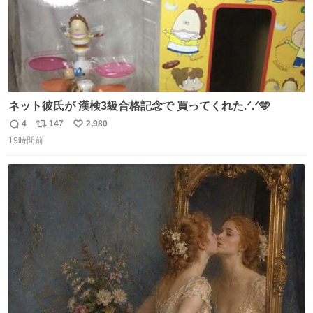
ネット彼氏が 漢検3級合格記念で 買ってくれた.ᐟ.ᐟ🩵
4
147
2,980
返
リ
い
19時間前
信
ポ
い
数
ス
ね
ト
数
数