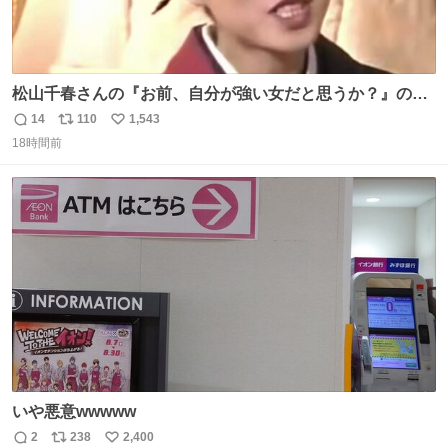
松山千春さんの『お前、自分が強い女だと思うか？』の一
言で… 中森明菜さんが思わず本音をこぼす瞬間😭
14
110
1,543
返
リ
い
18時間前
信
ポ
い
数
ス
ね
ト
数
数
いや悪意wwwww
2
238
2,400
返
リ
い