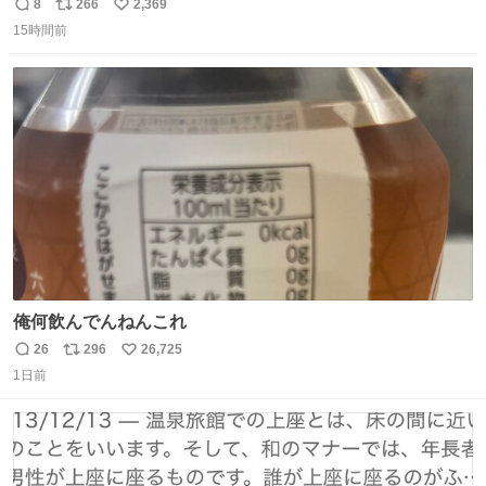
たのですが、今見るとすごく「進撃の巨人」ですね。。
8
266
2,369
返
リ
い
15時間前
信
ポ
い
数
ス
ね
ト
数
数
俺何飲んでんねんこれ
26
296
26,725
返
リ
い
1日前
信
ポ
い
数
ス
ね
ト
数
数