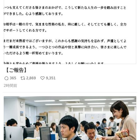
ト
数
数
【ご報告】
365
2,869
9,351
返
リ
い
2時間前
信
ポ
い
数
ス
ね
ト
数
数