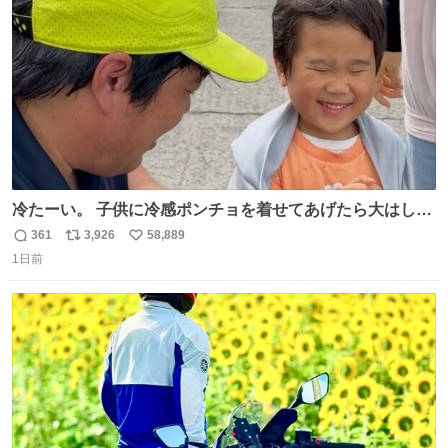
数
冷たーい。 子供に冷感ポンチョを着せてあげたら大はしゃ
ぎで喜んでくれました。 こんな素敵な代物を提供してくれ
361
3,926
58,889
返
リ
い
た山口県の恩師に感謝。
1日前
信
ポ
い
数
ス
ね
ト
数
数