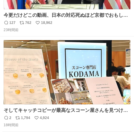
今更だけどこの動画、日本の対応死ぬほど京都でおもしろ
い。 なんなら敬語で丁寧に煽りまくってるの好き。笑
127
762
18,962
返
リ
い
23時間前
信
ポ
い
数
ス
ね
ト
数
数
そしてキャッチコピーが最高なスコーン屋さんを見つけて
しまったので思わず買い込んでしまった。スコーンなんて
2
1,794
4,924
返
リ
い
パッサパサなほどええですからね。
18時間前
信
ポ
い
数
ス
ね