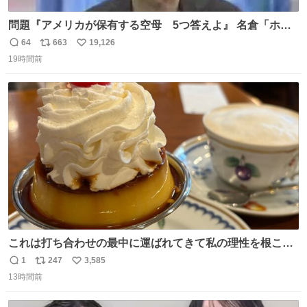
問題『アメリカが保有する空母 5つ答えよ』 名倉「ホン
マごめん、日本」
64
663
19,126
返
リ
い
19時間前
信
ポ
い
数
ス
ね
ト
数
数
これは打ち合わせの最中に運ばれてきて私の理性を根こそ
ぎ奪い去ったプリンの写真です。
1
247
3,585
返
リ
い
13時間前
信
ポ
い
数
ス
ね