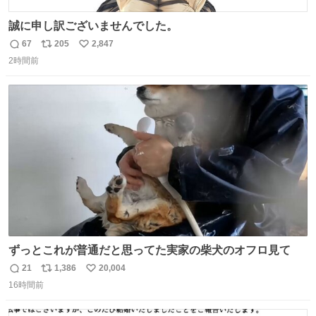
誠に申し訳ございませんでした。
67
205
2,847
返
リ
い
2時間前
信
ポ
い
数
ス
ね
ト
数
数
ずっとこれが普通だと思ってた実家の柴犬のオフロ見て
21
1,386
20,004
返
リ
い
16時間前
信
ポ
い
数
ス
ね