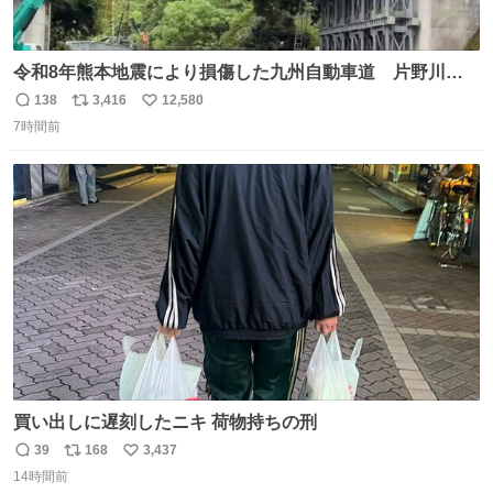
令和8年熊本地震により損傷した九州自動車道 片野川橋
（下り線）の復旧作業を行っています。 タイムラプス動画
138
3,416
12,580
返
リ
い
で、段差が生じた橋桁をジャッキアップしている様子をご
7時間前
信
ポ
い
紹介します。 引き続き、早期復旧に向けて着実に工事を進
数
ス
ね
めてまいります。 #NEXCO西日本 #熊本地震
ト
数
数
買い出しに遅刻したニキ 荷物持ちの刑
39
168
3,437
返
リ
い
14時間前
信
ポ
い