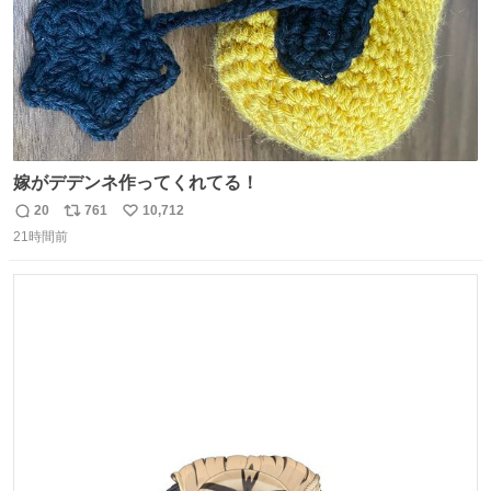
嫁がデデンネ作ってくれてる！
20
761
10,712
返
リ
い
21時間前
信
ポ
い
数
ス
ね
ト
数
数