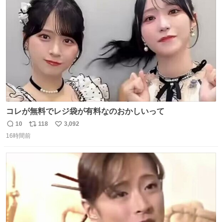
ト
数
数
コレが無料でレジ袋が有料なのおかしいって
10
118
3,092
返
リ
い
16時間前
信
ポ
い
数
ス
ね
ト
数
数