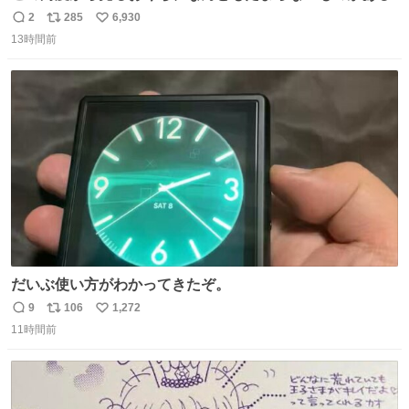
2
285
6,930
返
リ
い
13時間前
信
ポ
い
数
ス
ね
ト
数
数
だいぶ使い方がわかってきたぞ。
9
106
1,272
返
リ
い
11時間前
信
ポ
い
数
ス
ね
ト
数
数