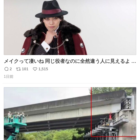
メイクって凄いね 同じ役者なのに全然違う人に見えるよ #
仮面ライダーマイス #ブルーロック
2
101
1,515
返
リ
い
1日前
信
ポ
い
数
ス
ね
ト
数
数