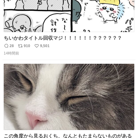
ちいかわタイトル回収マジ！！！！！！？？？？？？
28
910
9,501
返
リ
い
14時間前
信
ポ
い
数
ス
ね
ト
数
数
この角度から見るおくち、なんともたまらないものがある