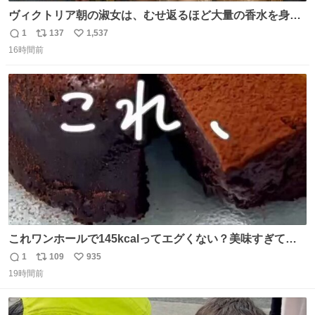
ヴィクトリア朝の淑女は、むせ返るほど大量の香水を身に
つけるものではないとされていた。それでも香水は、髪や
1
137
1,537
返
リ
い
肌の手入れと同じくらい、ヴィクトリア朝の女性達の美容
16時間前
信
ポ
い
習慣に欠かせないものだった。 当時の香水は、現在私たち
数
ス
ね
が知る香水よりも単純な組成で、その大部分は薔薇、菫、
ト
数
数
ベルガモット、
これワンホールで145kcalってエグくない？美味すぎて毎
日食べてるけど、次の日体重測ったら痩せてるの嬉しすぎ
1
109
935
返
リ
い
る😭 レシピリプ⬇️
19時間前
信
ポ
い
数
ス
ね
ト
数