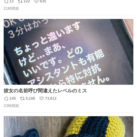
換え。どっちが早いか？どっちが安いか？を調べてみた。
13
122
635
返
リ
い
数字は早い方の駅からの所要時間。駅名色分けは運賃が安
21時間前
信
ポ
い
い方で色分け。赤白抜き＝品川 青白抜き＝東京。黒字は
数
ス
ね
運賃が同じ。→
ト
数
数
彼女の名前呼び間違えたレベルのミス
145
5,106
73,612
返
リ
い
23時間前
信
ポ
い
数
ス
ね
ト
数
数