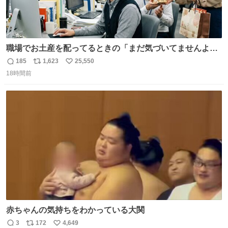
職場でお土産を配ってるときの「まだ気づいてませんよ」
的な演技が毎回シンドい。
185
1,623
25,550
返
リ
い
18時間前
信
ポ
い
数
ス
ね
ト
数
数
赤ちゃんの気持ちをわかっている大関
3
172
4,649
返
リ
い