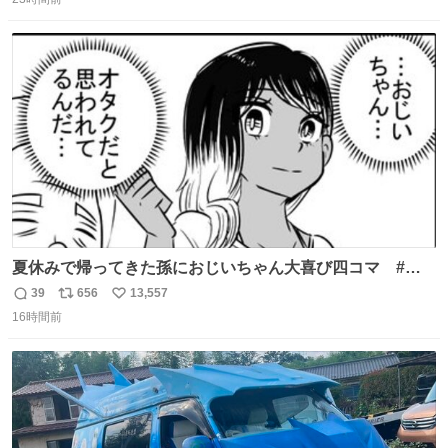
信
ポ
い
数
ス
ね
ト
数
数
夏休みで帰ってきた孫におじいちゃん大喜び四コマ #四
コマ漫画 #Web漫画 #漫画が読めるハッシュタグ
39
656
13,557
返
リ
い
16時間前
信
ポ
い
数
ス
ね
ト
数
数