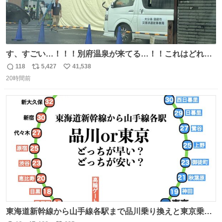
す、すごい…！！！別府温泉が来てる…！！これはどれぐ
らい待つんだろう…
118
5,427
41,538
返
リ
い
20時間前
信
ポ
い
数
ス
ね
ト
数
数
東海道新幹線から山手線各駅まで品川乗り換えと東京乗り