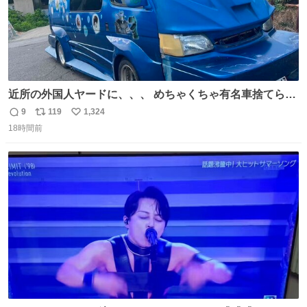
近所の外国人ヤードに、、、 めちゃくちゃ有名車捨てられ
てました😭 外装ぼろぼろだし、、 中も何にも残ってない
9
119
1,324
返
リ
い
し、、 可哀想に😢😢 今まで数十年お疲れ様でした、、 #バ
18時間前
信
ポ
い
ニング #当時 #廃車 #勿体無い
数
ス
ね
ト
数
数