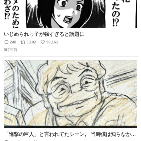
いじめられっ子が強すぎると話題に
248
3,102
59,161
返
リ
い
6時間前
信
ポ
い
数
ス
ね
ト
数
数
「進撃の巨人」と言われてたシーン。 当時僕は知らなかっ