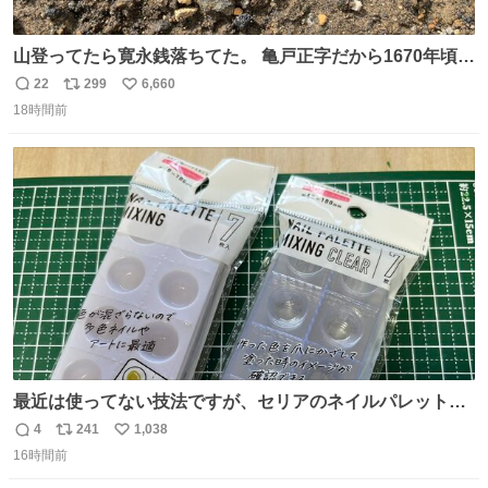
山登ってたら寛永銭落ちてた。 亀戸正字だから1670年頃に
鋳造されたもの。
22
299
6,660
返
リ
い
18時間前
信
ポ
い
数
ス
ね
ト
数
数
最近は使ってない技法ですが、セリアのネイルパレットの
四隅をハサミで切り落とし、やすりがけすればミニチュア
4
241
1,038
返
リ
い
食器ができます。 底にストローをカットしたものを接着し
16時間前
信
ポ
い
塗装すれば茶碗になります。素材が塩化ビニルなので接着
数
ス
ね