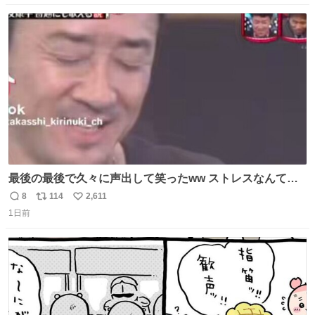
数
ス
ね
ト
数
数
最後の最後で久々に声出して笑ったww ストレスなんて笑
って吹き飛ばせ！！ #水曜日のダウンタウン #大友康平
8
114
2,611
返
リ
い
1日前
信
ポ
い
数
ス
ね
ト
数
数