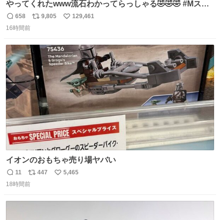
やってくれたwww流石わかってらっしゃる🤣🤣🤣 #Mステ
#西川貴教
658
9,805
129,461
返
リ
い
16時間前
信
ポ
い
数
ス
ね
ト
数
数
イオンのおもちゃ売り場ヤバい
11
447
5,465
返
リ
い
18時間前
信
ポ
い
数
ス
ね
ト
数
数