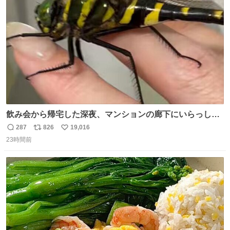
ト
数
数
飲み会から帰宅した深夜、マンションの廊下にいらっしゃ
ったオニヤンマ様 まさかこんな都会でお会いできるなんて
287
826
19,016
返
リ
い
思っておらず大興奮しております かっこよすぎる 指を差し
23時間前
信
ポ
い
伸べると乗ってきてくれたのでひとまず一緒に帰宅しまし
数
ス
ね
たが、飛ばないということは弱っていらっしゃるのでしょ
ト
数
数
うか…素敵すぎる