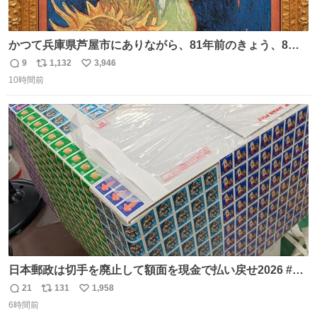
かつて兵庫県芦屋市にありながら、81年前のきょう、8月6
日の阪神大空襲の折に残念ながら焼失した、 #ゴッホ の幻
9
1,132
3,946
返
リ
い
の「 #ヒマワリ 」。 当館は、東京都にある武者小路実篤記
10時間前
信
ポ
い
念館にご協力いただき、当時発行されたカラー印刷画集よ
数
ス
ね
り陶板で原寸大に再現し、2014年より展示しています。 #
ト
数
数
大塚国際美術館
日本郵政は切手を廃止して額面を現金で払い戻せ2026 #日
本郵政 @JapanPostHD_PR
21
131
1,958
返
リ
い
6時間前
信
ポ
い