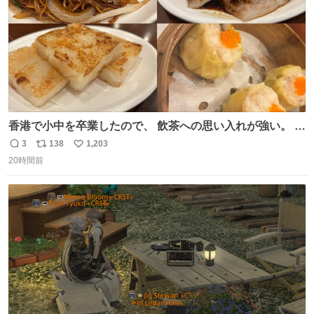
香港で小中を卒業したので、 飲茶への思い入れが強い。 常
に現地の味を探している。 横浜中華街まで行き、店を厳選
3
138
1,203
返
リ
い
すれば流石に出会えるけど、もっと近場で気軽に行ける店
20時間前
信
ポ
い
はないか。 代々木にあった。 多少違うかなというのもあっ
数
ス
ね
たけど、 総合的には満足。
ト
数
数