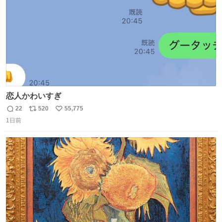
恋人かわいすぎ
22
520
55,775
返
リ
い
1日前
信
ポ
い
数
ス
ね
ト
数
数