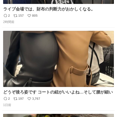
ライブ会場では、財布の判断力がおかしくなる。
2
157
805
返
リ
い
2時間前
信
ポ
い
数
ス
ね
ト
数
数
どうぞ後ろ姿です コートの紐がいいよね…そして腰が細い
2
197
3,767
返
リ
い
1日前
信
ポ
い
数
ス
ね