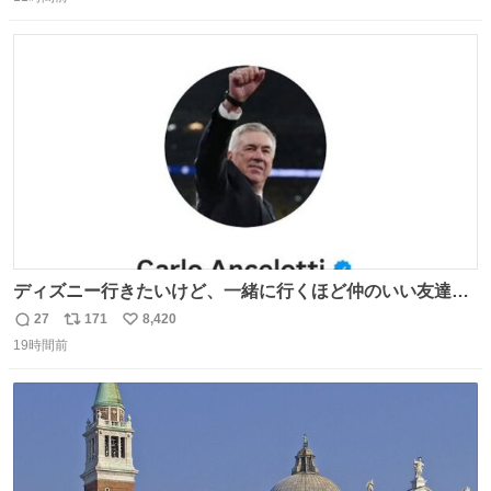
信
ポ
い
数
ス
ね
ト
数
数
ディズニー行きたいけど、一緒に行くほど仲のいい友達が
居ない… ほんでこれ
27
171
8,420
返
リ
い
19時間前
信
ポ
い
数
ス
ね
ト
数
数