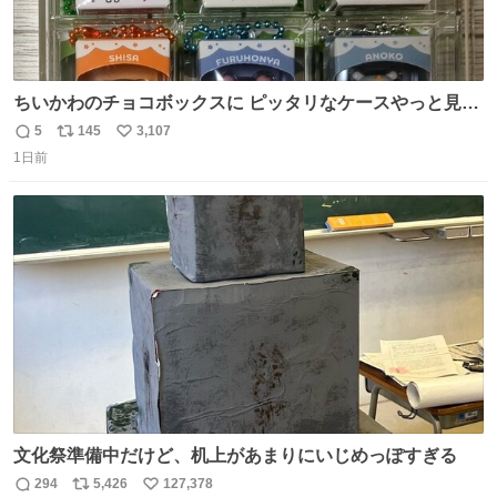
ちいかわのチョコボックスに ピッタリなケースやっと見つ
かった😭
5
145
3,107
返
リ
い
1日前
信
ポ
い
数
ス
ね
ト
数
数
文化祭準備中だけど、机上があまりにいじめっぽすぎる
294
5,426
127,378
返
リ
い