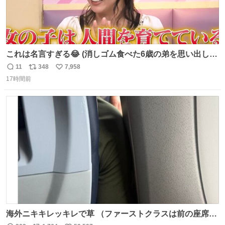
これは名言すぎる😂 (消しゴム食べた6歳の弟を思い出しな
がら)
11
348
7,958
返
リ
い
17時間前
信
ポ
い
数
ス
ね
ト
数
数
海外ニキキレッキレで草 （ファーストクラスは前の座席で