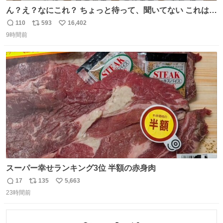
ん？え？なにこれ？ ちょっと待って、聞いてない これは販
売されているのもですか？
110
593
16,402
返
リ
い
9時間前
信
ポ
い
数
ス
ね
ト
数
数
スーパー幸せランキング3位 半額の赤身肉
17
135
5,663
返
リ
い
23時間前
信
ポ
い
数
ス
ね
ト
数