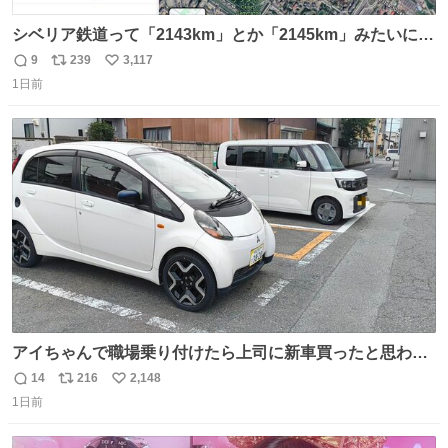
シベリア鉄道って「2143km」とか「2145km」みたいに、
モスクワからの距離名そのままの駅名があるんですね。
9
239
3,117
返
リ
い
1日前
信
ポ
い
数
ス
ね
ト
数
数
アイちゃんで職場乗り付けたら上司に新車買ったと思われ
たの嬉しすぎる。 20年落ちの車もやりようによっては新車
14
216
2,148
返
リ
い
っぽく見えるってことよ。 令和の車の横に並べても違和感
1日前
信
ポ
い
ない平成18年式です。
数
ス
ね