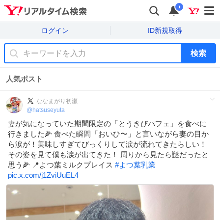
i
ログイン
ID新規取得
検索
人気ポスト
ななまがり初瀬
@
hatsuseyuta
妻が気になっていた期間限定の「とうきびパフェ」を食べに
行きました🌽 食べた瞬間「おいひ〜」と言いながら妻の目か
ら涙が！美味しすぎてびっくりして涙が流れてきたらしい！
その姿を見て僕も涙が出てきた！ 周りから見たら謎だったと
思う🌽 📍よつ葉ミルクプレイス
#
よつ葉乳業
pic.x.com/j1ZviUuEL4