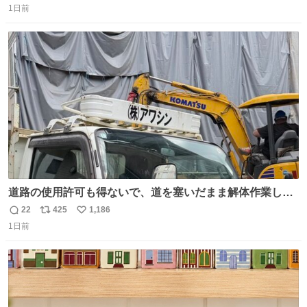
1日前
信
ポ
い
数
ス
ね
ト
数
数
道路の使用許可も得ないで、道を塞いだまま解体作業して
る。 写真を撮ろうとしたら「勝手に写真撮るな馬鹿野郎」
22
425
1,186
返
リ
い
と罵倒されるなど。
1日前
信
ポ
い
数
ス
ね
ト
数
数