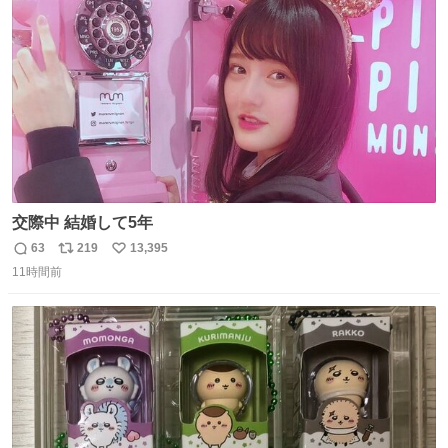
ト
数
数
交際中 結婚して5年
63
219
13,395
返
リ
い
11時間前
信
ポ
い
数
ス
ね
ト
数
数