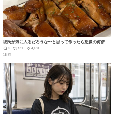
彼氏が気に入るだろうな〜と思って作ったら想像の何倍も
美味しい美味しい言ってくれて嬉しい
4
101
4,858
返
リ
い
1日前
信
ポ
い
数
ス
ね
ト
数
数