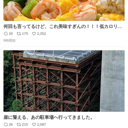
何回も言ってるけど、これ美味すぎんの！！！低カロリー
で満足感エグいから一生食べてる😭
20
175
2,352
返
リ
い
9時間前
信
ポ
い
数
ス
ね
ト
数
数
崖に聳える、あの駐車場へ行ってきました。
26
215
2,587
返
リ
い