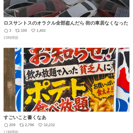
ロスサントスのオラクル全部盗んだら 街の車居なくなった
3
100
1,402
返
リ
い
23時間前
信
ポ
い
数
ス
ね
ト
数
数
すごいこと書くなあ
209
2,796
32,232
返
リ
い
11時間前