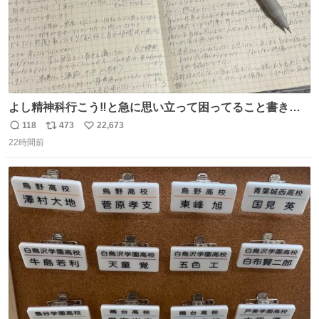
よし精神科行こう‼️と急に思い立って困ってること書き出
してたらペン止まらなくなってすごい勢いで埋まってワロ
118
473
22,673
返
リ
い
タ
22時間前
信
ポ
い
数
ス
ね
ト
数
数