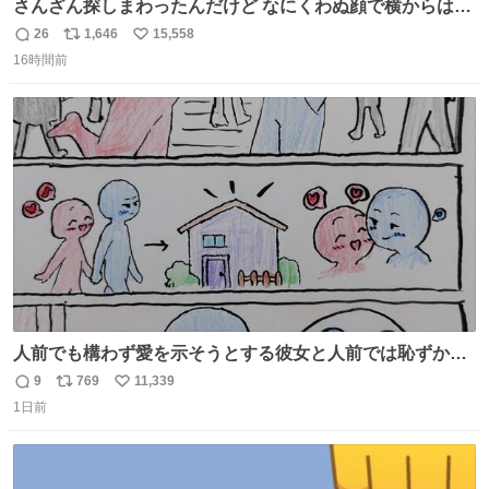
さんざん探しまわったんだけど なにくわぬ顔で横からはえ
てた
26
1,646
15,558
返
リ
い
16時間前
信
ポ
い
数
ス
ね
ト
数
数
人前でも構わず愛を示そうとする彼女と人前では恥ずかし
いけど彼女を死ぬほど愛している彼氏 同士いませんか✋️
9
769
11,339
返
リ
い
1日前
信
ポ
い
数
ス
ね
ト
数
数