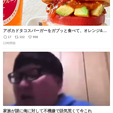
アボカドタコスバーガーをガブッと食べて、オレンジ&パ
ッションフルーツティーをグビッと飲んで、またアボカド
17
102
998
返
リ
い
タコスバーガーをガブッと食べて、またオレンジ＆パッシ
12時間前
信
ポ
い
ョンフルーツティーをグビッと飲んで…🍔🍹
数
ス
ね
ト
数
数
家族が謎に俺に対して不機嫌で語気荒くて今これ