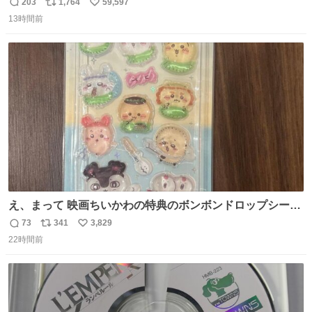
あるため）
203
1,764
59,597
返
リ
い
13時間前
信
ポ
い
数
ス
ね
ト
数
数
え、まって 映画ちいかわの特典のボンボンドロップシール
もうメルカリにでてるやん #ちいかわ
73
341
3,829
返
リ
い
22時間前
信
ポ
い
数
ス
ね
ト
数
数