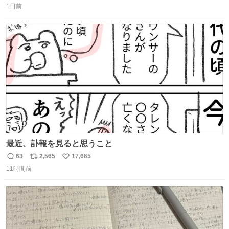
1日前
信
ポ
い
数
ス
ね
ト
数
数
最近、訃報を見ると思うこと
63
2,565
17,665
返
リ
い
11時間前
信
ポ
い
数
ス
ね
ト
数
数