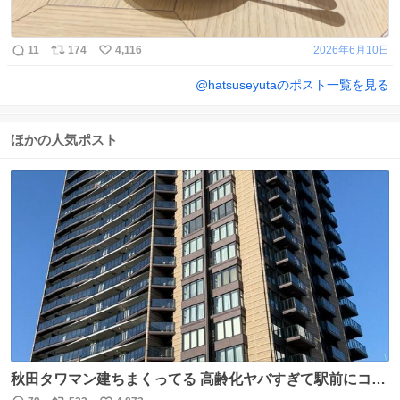
11
174
4,116
2026年6月10日
@
hatsuseyuta
のポスト一覧を見る
ほかの人気ポスト
秋田タワマン建ちまくってる 高齢化ヤバすぎて駅前にコン