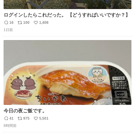
ログインしたらこれだった。 【どうすればいいですか？】
16
100
1,408
返
リ
い
1日前
信
ポ
い
数
ス
ね
ト
数
数
今日の夜ご飯です。
41
975
5,501
返
リ
い
6時間前
信
ポ
い
数
ス
ね