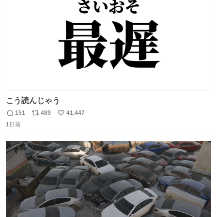
数
こう読んじゃう
151
489
41,447
返
リ
い
1日前
信
ポ
い
数
ス
ね
ト
数
数