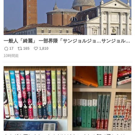
一般人「綺麗」 一部界隈「サンジョルジョ…サンジョルジ
ョマ…ジョルノジョバァーナ！！』
17
165
1,810
返
リ
い
10時間前
信
ポ
い
数
ス
ね
ト
数
数