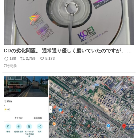
CDの劣化問題。 通常通り優しく磨いていたのですが、 薄
い氷のようにバリッと割れてしまいました。。 中々高価な
188
2,759
5,173
返
リ
い
ソフトなので辛いです😭 数十年後にはCDゲームソフト、
7時間前
信
ポ
い
みなこうなってしまうのでしょうか。。
数
ス
ね
ト
数
数