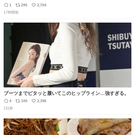
1
295
2,704
返
リ
い
17時間前
信
ポ
い
数
ス
ね
ト
数
数
ブーツまでピタッと履いてこのヒップライン…強すぎる。
4
100
2,396
返
リ
い
1日前
信
ポ
い
数
ス
ね
ト
数
数