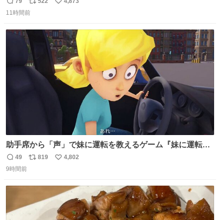
パクトシティつくって高齢者を住ませる考えらしい 病院も
79
522
4,873
返
リ
い
全部駅前にある
11時間前
信
ポ
い
数
ス
ね
ト
数
数
助手席から「声」で妹に運転を教えるゲーム『妹に運転を
教える』の最新映像が公開。危険だらけの道路で生き残れ
49
819
4,802
返
リ
い
るか news.denfaminicogamer.jp/news/260806s プレイヤ
9時間前
信
ポ
い
ーの声を聞いて反応する妹に、直接“口頭”で指示を出して
数
ス
ね
いく。妹のハンドリングには不安が残るが、事故を起こせ
ト
数
数
ば大爆発