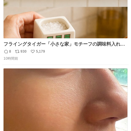
フライングタイガー「小さな家」モチーフの調味料入れ、
並べれば“デンマークの街並み”に ピンク・グリーン・テラ
8
930
5,179
返
リ
い
コッタの全9種 - fashion-press.net/news/149552
10時間前
信
ポ
い
数
ス
ね
ト
数
数