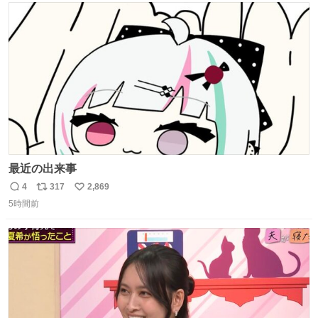
ト
数
数
最近の出来事
4
317
2,869
返
リ
い
5時間前
信
ポ
い
数
ス
ね
ト
数
数