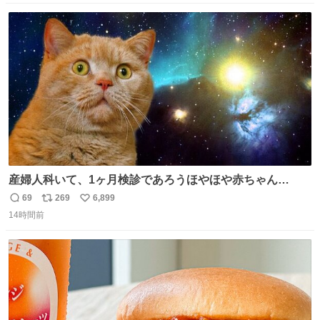
数
ス
ね
ト
数
数
産婦人科いて、1ヶ月検診であろうほやほや赤ちゃん👩‍🍼
と推定2,3歳の女の子👧🏻をワンオペで連れてるママがいる
69
269
6,899
返
リ
い
のだけども 女の子ずっとママの側から離れない…⁉️ 手を繋
14時間前
信
ポ
い
がなくてもうろちょろしないしママが歩いたらピクミンみ
数
ス
ね
たいにﾄﾃﾄﾃついてってるし逃走しないし脱走しないし逃げ
ト
数
数
ないし走ら文字数