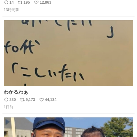
長男
14
195
12,863
返
リ
い
13時間前
信
ポ
い
数
ス
ね
ト
数
数
わかるわぁ
230
9,173
44,134
返
リ
い
1日前
信
ポ
い
数
ス
ね
ト
数
数