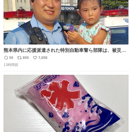
熊本県内に応援派遣された特別自動車警ら部隊は、被災場
所のみならず、避難所も回りながらパトロールを行ってい
50
800
7,008
返
リ
い
ます。写真は、京都府警察の特別自動車警ら部隊が、上益
13時間前
信
ポ
い
城郡御船町内で避難している方々と交流している様子で
数
ス
ね
す。 #令和８年熊本地震 #京都府警察
ト
数
数