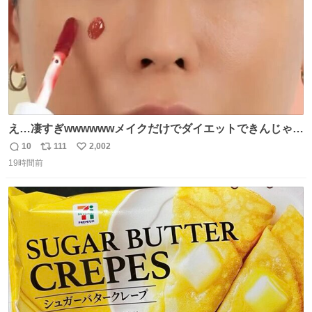
え…凄すぎwwwwwwメイクだけでダイエットできんじゃん
😭
10
111
2,002
返
リ
い
19時間前
信
ポ
い
数
ス
ね
ト
数
数