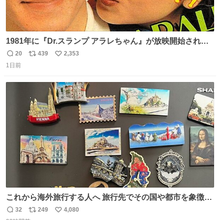
1981年に『Dr.スランプ アラレちゃん』が放映開始された
直後の鳥山明さんと、小山茉美さんです。
20
439
2,353
返
リ
い
1日前
信
ポ
い
数
ス
ね
ト
数
数
これから海外旅行する人へ 旅行先でその国や都市を象徴す
る マグネットを買って欲しい。 僕は交換留学してた1年間
32
249
4,080
返
リ
い