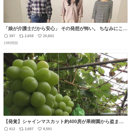
「娘が介護士だから安心」 その発想が怖い。 ちなみにこの
ポスターは、介護職の求人や転職支援をしている会社のポ
397
2,658
20,602
返
リ
い
スターらしい。
19時間前
信
ポ
い
数
ス
ね
ト
数
数
【発覚】シャインマスカット約400房が果樹園から盗まれ
る 栃木・佐野市 news.livedoor.com/article/detail… 被害
412
3,687
9,591