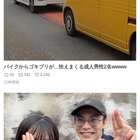
数
バイクからゴキブリが…怯えまくる成人男性2名wwww
32
311
2,152
返
リ
い
21時間前
信
ポ
い
数
ス
ね
ト
数
数