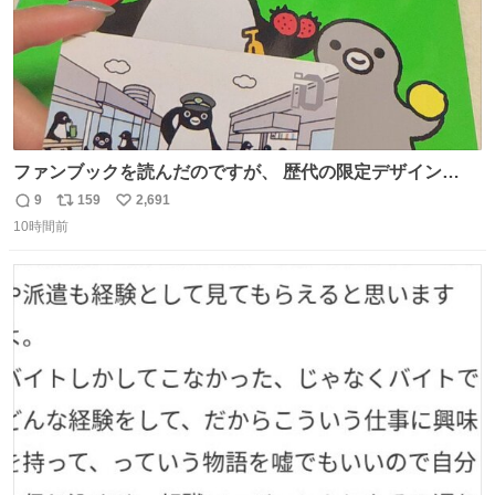
ファンブックを読んだのですが、 歴代の限定デザイン
Suicaの中に、私のSuicaが載ってないのです。 これは、
9
159
2,691
返
リ
い
たしか2008〜2010年くらいにいただきました。 オークシ
10時間前
信
ポ
い
ョンなどではなく、知人経由でいただき今も大事に使って
数
ス
ね
ます。 タモっとしたお股がすごくいい。 これ何記念の
ト
数
数
Suicaなんだろう…