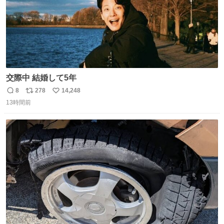
交際中 結婚して5年
8
278
14,248
返
リ
い
13時間前
信
ポ
い
数
ス
ね
ト
数
数