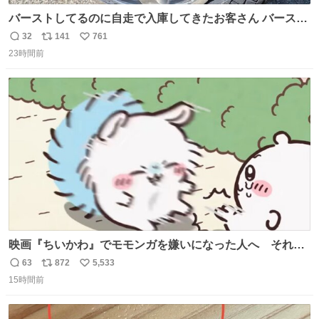
バーストしてるのに自走で入庫してきたお客さん バースト
したならその場で動かないで助け呼んで下さい😰 保険にロ
32
141
761
返
リ
い
ードサービス付いてて金銭負担も無いんですから これで走
23時間前
信
ポ
い
ると、壊さなくていい所まで壊しちゃいますから 実際、外
数
ス
ね
装ダメージ、ABSセンサ断線、ブレーキホースも傷入っち
ト
数
数
ゃってます…
映画『ちいかわ』でモモンガを嫌いになった人へ それで
も愛される理由と可能性 kai-you.net/article/96186 『映画
63
872
5,533
返
リ
い
ちいかわ 人魚の島のひみつ』を3回観て、原作も追ってい
15時間前
信
ポ
い
る筆者が、モモンガの名誉回復を試みようとする記事で
数
ス
ね
す。ちいかわ初心者向けです🖊
ト
数