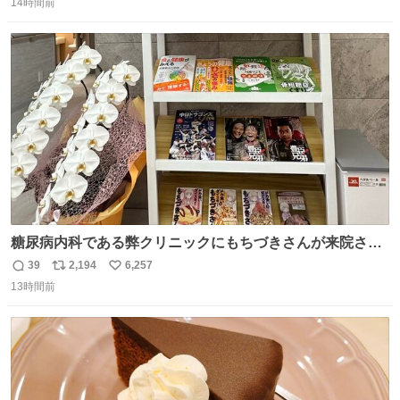
ナルゲンボトルの中身が減っている事案が起きたらしい。
14時間前
信
ポ
い
水に何か入れられても嫌なので3Dプリンタで 『鍵を開け
数
ス
ね
ないと蓋が回せないやつ』を作ったぞ…
ト
数
数
糖尿病内科である弊クリニックにもちづきさんが来院され
ました。
39
2,194
6,257
返
リ
い
13時間前
信
ポ
い
数
ス
ね
ト
数
数