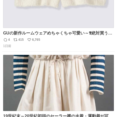
GUの新作ルームウェアめちゃくちゃ可愛い～❣️絶対買うぞ
🪿🤍 9月下旬発売🪄
4
415
6,765
返
リ
い
1日前
信
ポ
い
数
ス
ね
ト
数
数
19世紀末～20世紀初頭のセーラー襟の水着・運動着が可可