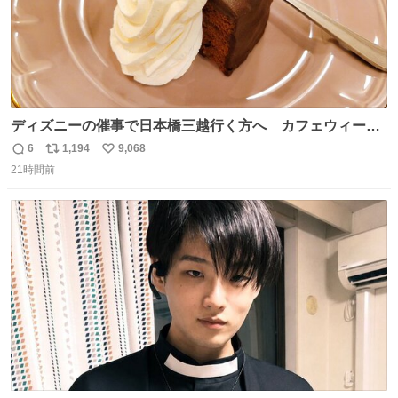
ディズニーの催事で日本橋三越行く方へ カフェウィーン
のザッハトルテを食べてください
6
1,194
9,068
返
リ
い
21時間前
信
ポ
い
数
ス
ね
ト
数
数