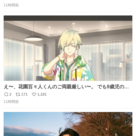
返
リ
い
に遭った果樹園には防犯カメラなどはなく、シャインマス
11時間前
信
ポ
い
カットが盗まれた木には刃物などで切られた跡が。市内で
数
ス
ね
今年に入って同様の被害は確認されておらず、警察はパト
ト
数
数
ロールを強化する。
え〜、花園百々人くんのご両親厳しい〜。 でも9歳児の市
原仁奈にここまで「構ってほしい、構ってくれるの？」と
2
171
1,181
返
リ
い
寂しさを極限まで煮詰めた台詞を何気ない日常会話で発言
11時間前
信
ポ
い
させてるご両親もだいぶ厳しいよ 双方弁護士を雇わない
数
ス
ね
か？
ト
数
数