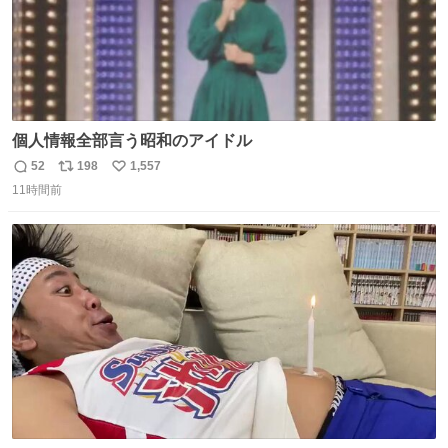
個人情報全部言う昭和のアイドル
52
198
1,557
返
リ
い
11時間前
信
ポ
い
数
ス
ね
ト
数
数