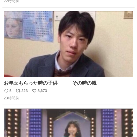
で20カ国回ったけど、旅行先で必ずマグネットを買い、今
22時間前
信
ポ
い
は家の冷蔵庫に貼ってる。 交換留学が終わって1年経つけ
数
ス
ね
どそれぞれのマグネットを見る度に旅の思い出が鮮明によ
ト
数
数
みがえります。
お年玉もらった時の子供 その時の親
5
223
8,673
返
リ
い
23時間前
信
ポ
い
数
ス
ね
ト
数
数