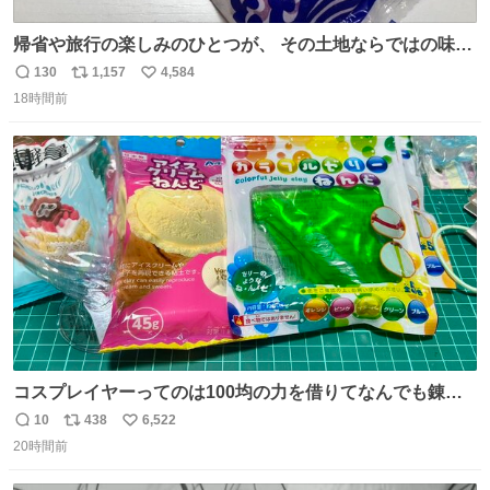
帰省や旅行の楽しみのひとつが、 その土地ならではの味。
この夏、みなさんのおすすめのご当地アイスはあります
130
1,157
4,584
返
リ
い
か？ 九州の夏といえば、これ！ 地元の定番でも、旅先で出
18時間前
信
ポ
い
会ったお気に入りでも、ぜひ教えてください🍨
数
ス
ね
ト
数
数
コスプレイヤーってのは100均の力を借りてなんでも錬成
できるんですよねビフォーアフター
10
438
6,522
返
リ
い
20時間前
信
ポ
い
数
ス
ね