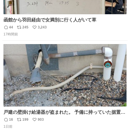
函館から羽田経由で女満別に行く人がいて草
44
245
3,243
返
リ
い
17時間前
信
ポ
い
数
ス
ね
ト
数
数
戸建の壁掛け給湯器が盗まれた。 予備に持っていた据置給
湯器があったのでガスやさんに設置してもらった。 工事費
16
199
903
返
リ
い
9万円。 痛い出費。 防犯カメラ設置した。 物騒な時代にな
1日前
信
ポ
い