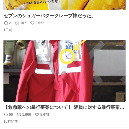
セブンのシュガーバタークレープ神だった。
2
107
2,652
返
リ
い
1日前
信
ポ
い
数
ス
ね
ト
数
数
【救急隊への暴行事案について】 隊員に対する暴行事案
が、令和7年度の6件に対し、令和8年度は現在既に4件発生
50
1,600
5,678
返
リ
い
しています。 特に、この4日間で救急隊員に対する暴行事
16時間前
信
ポ
い
案が立て続けに2件発生しています。 このような行為に対