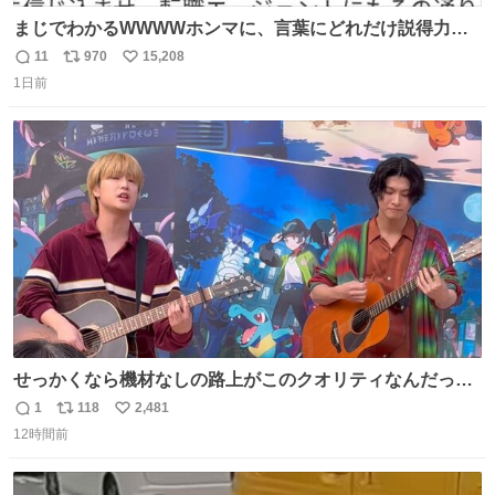
まじでわかるWWWWホンマに、言葉にどれだけ説得力を
持たせるかだし、自分でそれが本当だと信じないと相手も
11
970
15,208
返
リ
い
騙せられん 私なんか就活中に存在しない記憶作り出してた
1日前
信
ポ
い
WWWW
数
ス
ね
ト
数
数
せっかくなら機材なしの路上がこのクオリティなんだって
バレてくれないかな。 「ガラクタ」大好き！
1
118
2,481
返
リ
い
#Sakurashimeji
12時間前
信
ポ
い
数
ス
ね
ト
数