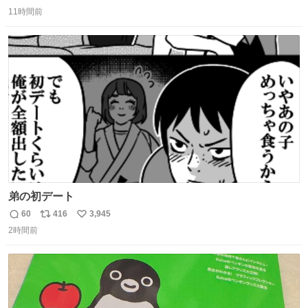
返
リ
い
11時間前
信
ポ
い
数
ス
ね
ト
数
数
弟の初デート
60
416
3,945
返
リ
い
2時間前
信
ポ
い
数
ス
ね
ト
数
数