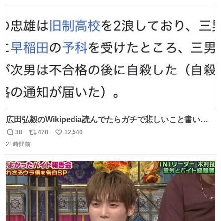
数
ス
ね
して隊員の安全を守るために、法的措置も辞さず毅然と対
ト
数
数
応していきます。
広田弘毅のWikipedia読んでたらガチで悲しいこと書いて
あって辛い
38
478
12,540
返
リ
い
21時間前
信
ポ
い
数
ス
ね
ト
数
数