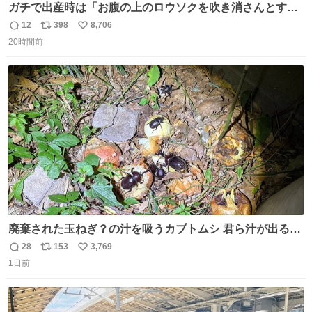
ガチで出産時は「お腹の上のロウソクを吹き消さんとする
サンシャイン池崎」だったし、お産後の股裂け状態でのト
12
398
8,706
返
リ
い
イレは「とにかく明るい安村の体勢」が1番楽
20時間前
信
ポ
い
数
ス
ね
ト
数
数
廃棄された玉ねぎ？の汁を吸うカブトムシ 君ら汁が出る植
物ならなんでもいいのかよ… まあ害虫だよねこりゃ 他には
28
153
3,769
返
リ
い
カナブンや黒ゴキが来ていた
1日前
信
ポ
い
数
ス
ね
ト
数
数