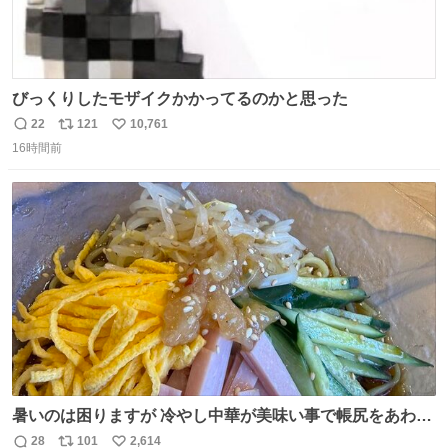
びっくりしたモザイクかかってるのかと思った
22
121
10,761
返
リ
い
16時間前
信
ポ
い
数
ス
ね
ト
数
数
暑いのは困りますが 冷やし中華が美味い事で帳尻をあわせ
てます。
28
101
2,614