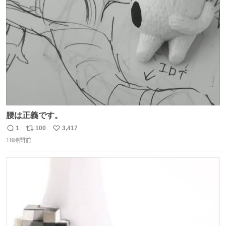
ト
数
数
腰は正義です。
1
100
3,417
返
リ
い
18時間前
信
ポ
い
数
ス
ね
ト
数
数