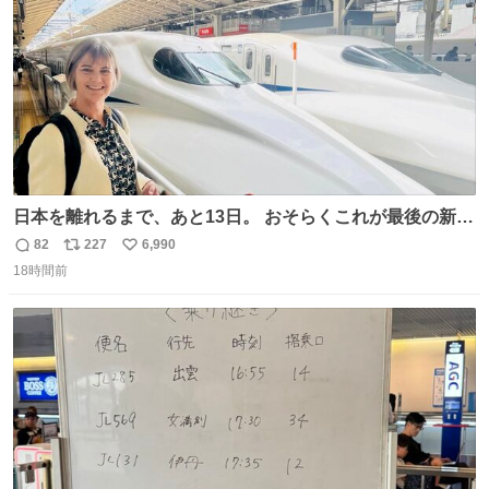
日本を離れるまで、あと13日。 おそらくこれが最後の新幹
線。駅弁には、お気に入りのうな重を。 残念ながら、富士
82
227
6,990
返
リ
い
山は今回も雲の中でした（やっぱり！）。 #私の好きな日
18時間前
信
ポ
い
本
数
ス
ね
ト
数
数