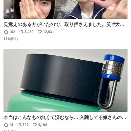
見覚えのある方がいたので、取り押さえました。笑 #大追
跡 #鈴木浩文 さん
102
1,459
12,931
返
リ
い
11時間前
信
ポ
い
数
ス
ね
ト
数
数
本当はこんなもの無くて済むなら… 入院してる嫁さんの病
棟、共同の冷蔵庫の中身を勝手に触る輩がおるのだけど、
14
727
4,194
返
リ
い