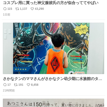
コスプレ用に買った神父服彼氏の方が似合っててやばい
115
1,137
43,290
返
リ
い
1日前
信
ポ
い
数
ス
ね
ト
数
数
さかなクンのママさんがさかなクン幼少期に水族館のタコ
水槽の前で1時間以上粘る彼に付き合ったらしいけれど、
17
191
8,458
返
リ
い
先日昆虫博でカブトムシを触り続ける息子に5時間付き合
21時間前
信
ポ
い
った私も将来誰か褒め称えて欲しい
数
ス
ね
ト
数