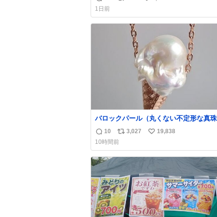
返
リ
い
わせだもん՞ o̴̶̷̥ ̫ o̴̶̷̥ ՞
1日前
信
ポ
い
数
ス
ね
ト
数
数
バロックパール（丸くない不定形な真珠
溶けたアイスや飴玉、雲、アヒルに見立
10
3,027
19,838
返
リ
い
ジュエリーデザイナー、Ben Choi 蔡
10時間前
の作品。 instagram.com/bcjoaillerie/
信
ポ
い
数
ス
ね
ト
数
数