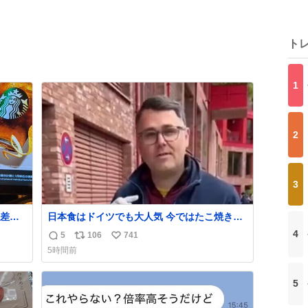
ト
1
2
3
差し
日本食はドイツでも大人気 今ではたこ焼きも
い
入手可能ですが、🥑や🌽、ウィンナーや枝豆
4
5
106
741
返
リ
い
そうw
などが入っているオリジナルたこ焼きへと進
5時間前
化 大使館の広報課長ハインリッヒは、日本で
信
ポ
い
たこ焼きに心奪われ、ベルリンにいたときに
数
ス
ね
は出店で焼いてました👏（ええ笑顔や） #た
5
ト
数
こ焼きの日
数