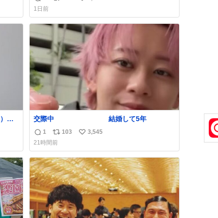
返
リ
い
1日前
信
ポ
い
数
ス
ね
ト
数
数
）を
交際中 結婚して5年
てて
1
103
3,545
返
リ
い
俊文さん
21時間前
信
ポ
い
数
ス
ね
ト
数
数