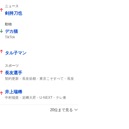
ニュース
剣持刀也
動物
デカ猫
TikTok
タル子マン
スポーツ
長友選手
契約更新
長友佑都
東京こそすべて
長友
井上瑞稀
中村嶺亜
岩﨑大昇
U-NEXT
テレ東
KEY TO LIT
20位まで見る