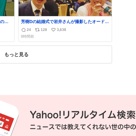
の屋
芳樹Dの結婚式で岩井さんが撮影したオードリ
GMが
ーの写真が本当好きなのよね。確か3枚目はも
24
128
3,638
返
リ
い
り
うすでに出来上がっている春日さんがウェイ
8時間前
ターにハイボールを懇願している所じゃなか
信
ポ
い
ったかな
数
ス
ね
ト
数
もっと見る
数