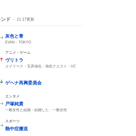
レンド
11:17
更新
灰色と青
EVAN
TOKYO
アニメ・ゲーム
ヴリトラ
エイリーク
宝具強化
強化クエスト
UC
インドラ
11th
ゲヘナ再興委員会
エンタメ
戸塚純貴
一般女性と結婚
結婚した
一般女性
スポーツ
熱中症搬送