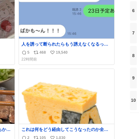
6
7
人を誘って断られたらもう誘えなくなるって
人、これ見て元気出してほしい
5
468
19,540
返
リ
い
8
22時間前
信
ポ
い
数
ス
ね
ト
数
9
数
10
ちから
これは何をどう経由してこうなったのか全く
しあ
わからない構造のすしざんまいの玉子
2
105
1,030