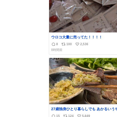
ウロコ大量に売ってた！！！！
8
100
2,536
返
リ
い
8時間前
信
ポ
い
数
ス
ね
ト
数
数
27歳独身ひとり暮らしでも あかるいう
呑みながらキッチンでひとり焼肉できて
15
124
5,849