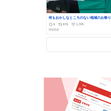
何もおかしなところのない地域のお祭り
台。あとなんか割と聞き馴染みのあるB
6
878
1,785
返
リ
い
流れてます #関広見まつり #関広見まつ
9時間前
2026
信
ポ
い
数
ス
ね
ト
数
数