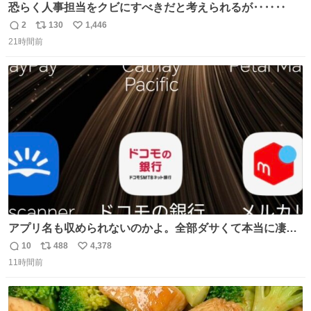
恐らく人事担当をクビにすべきだと考えられるが‥‥‥
2
130
1,446
返
リ
い
21時間前
信
ポ
い
数
ス
ね
ト
数
数
アプリ名も収められないのかよ。全部ダサくて本当に凄
い。 https://t.co/LemyLGyVkR
10
488
4,378
返
リ
い
11時間前
信
ポ
い
数
ス
ね
ト
数
数