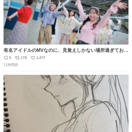
有名アイドルのMVなのに、見覚えしかない場所過ぎておも
ろいな
5
178
1,477
返
リ
い
11時間前
信
ポ
い
数
ス
ね
ト
数
数