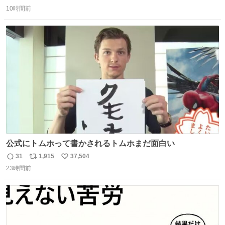
返
リ
い
10時間前
信
ポ
い
数
ス
ね
ト
数
数
公式にトムホって書かされるトムホまだ面白い
31
1,915
37,504
返
リ
い
23時間前
信
ポ
い
数
ス
ね
ト
数
数