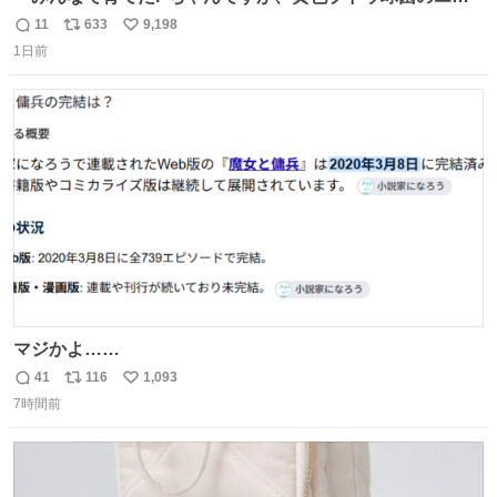
テロトキシン（耐熱性毒素）が検出されたので、議論する
11
633
9,198
返
リ
い
までもなく処分が決まりました」
1日前
信
ポ
い
数
ス
ね
ト
数
数
マジかよ……
41
116
1,093
返
リ
い
7時間前
信
ポ
い
数
ス
ね
ト
数
数