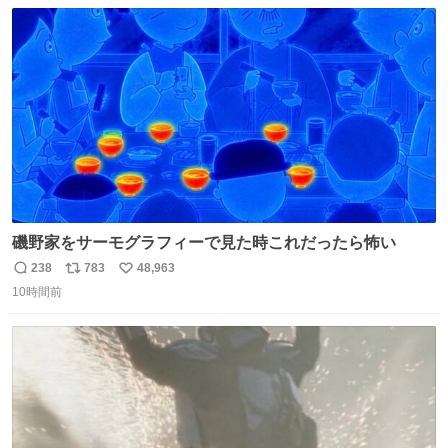
数
ス
ね
ト
数
数
磯野家をサーモグラフィーで見た時これだったら怖い
238
783
48,963
返
リ
い
10時間前
信
ポ
い
数
ス
ね
ト
数
数