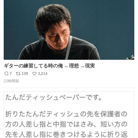
数
びです。
ギターの練習してる時の俺 ←理想 →現実
7
139
3,214
返
リ
い
22時間前
信
ポ
い
数
ス
ね
ト
数
数