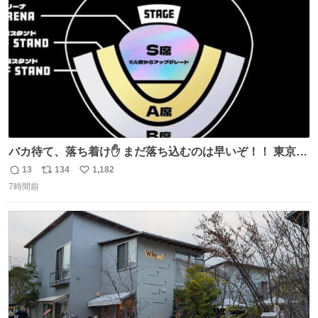
数
バカ待て、落ち着け✋ まだ落ち込むのは早いぞ！！ 東京ド
ームの最大キャパ5.5万人に対して席数の配分はだいたい S
13
134
1,182
返
リ
い
席（アリーナ）：約1.4万人 A席（1階スタンド）：約2.5万
7時間前
信
ポ
い
人 B席（2階スタンド）：約1.5万人 一番席数が多いA席は
数
ス
ね
一次だけで全枠出し切るわけないし、二次からは全体の3
ト
数
数
割を占める