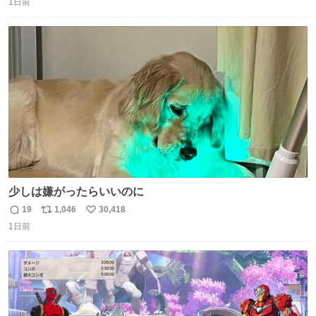
1日前
信
ポ
い
数
ス
ね
ト
数
数
少しは嫌がったらいいのに
19
1,046
30,418
返
リ
い
1日前
信
ポ
い
数
ス
ね
ト
数
数