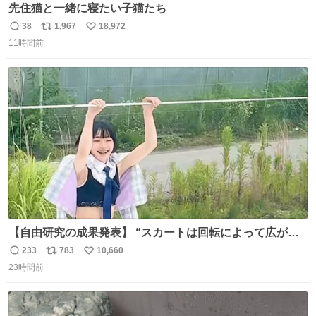
先住猫と一緒に寝たい子猫たち
38
1,967
18,972
返
リ
い
11時間前
信
ポ
い
数
ス
ね
ト
数
数
【自由研究の成果発表】 “スカートは回転によって広がる
が、岡澤恋によって270°までなら広がらずに回転が可能な
233
783
10,660
返
リ
い
ことが証明された！”
23時間前
信
ポ
い
数
ス
ね
ト
数