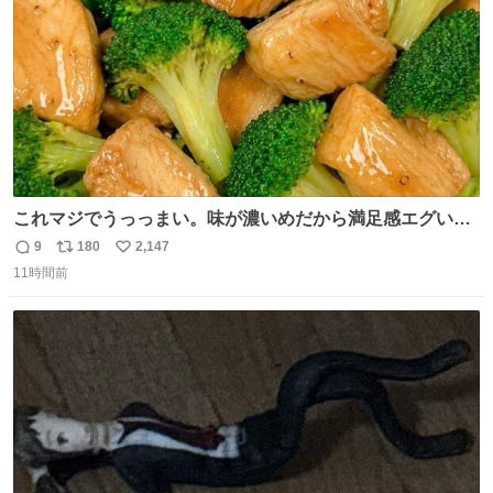
これマジでうっっまい。味が濃いめだから満足感エグいし
1週間で3キロ痩せた😭
9
180
2,147
返
リ
い
11時間前
信
ポ
い
数
ス
ね
ト
数
数