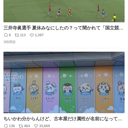
三井寺眞選手 夏休みなにしたの？って聞かれて「国立競技
場でオープニングゴール決めたよ」と答えられるの強すぎ
6
113
1,397
返
リ
い
る
3時間前
信
ポ
い
数
ス
ね
ト
数
数
ちいかわ分からんけど、古本屋だけ属性が名前になってる
のはどういうこと？
138
464
35,669