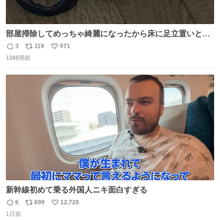
部屋掃除してめっちゃ綺麗になったから床に足立置いとい
たら家族にまだゴミ残ってるよって言われて神
3
119
971
返
リ
い
18時間前
信
ポ
い
数
ス
ね
ト
数
数
新幹線初めて乗る外国人ニキ面白すぎる
6
699
12,728
返
リ
い
1日前
信
ポ
い