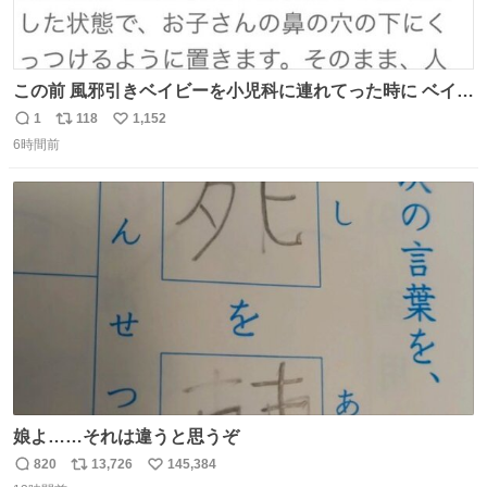
この前 風邪引きベイビーを小児科に連れてった時に ベイビ
ーが鼻水ズルズルになっちゃったんだけど、 この方法思い
1
118
1,152
返
リ
い
出してやってみたら めっちゃ鼻水取れて感動😄✨ 「鼻が摩
6時間前
信
ポ
い
擦で荒れそう…」 と思ってやったことなかったけど、 鼻吸
数
ス
ね
い器無い時の応急処置にとても良いわ🤩 覚えてて損はなか
ト
数
数
った‼️
娘よ……それは違うと思うぞ
820
13,726
145,384
返
リ
い