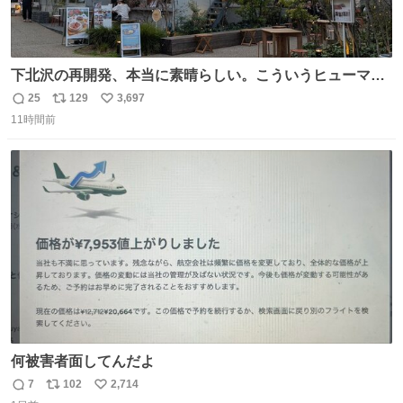
下北沢の再開発、本当に素晴らしい。こういうヒューマン
スケールの開発がいいんだよ。
25
129
3,697
返
リ
い
11時間前
信
ポ
い
数
ス
ね
ト
数
数
何被害者面してんだよ
7
102
2,714
返
リ
い