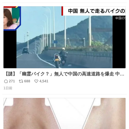
数
ス
ね
ト
数
数
【謎】「幽霊バイク？」無人で中国の高速道路を爆走 中国
で珍しい光景が目撃された。人が乗っていないバイクが高
271
688
4,541
返
リ
い
速道路を倒れず走り続けており、さらに車線変更も。その
1日前
信
ポ
い
まま5キロも走り続けていたという。
数
ス
ね
ト
数
数