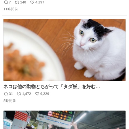
れる 賢いライス
7
140
4,297
返
リ
い
11時間前
信
ポ
い
数
ス
ね
ト
数
数
ネコは他の動物とちがって「タダ飯」を好む
nazology.kusuguru.co.jp/archives/94563 米UCの先行研
31
1,472
9,229
返
リ
い
究によると、多くの動物はタスクをクリアしてエサを獲る
5時間前
信
ポ
い
ことを好む傾向があるが、ネコにはこの傾向が見られない
数
ス
ね
のだという。ネコ様は面倒な作業がお嫌いなようです。
ト
数
数