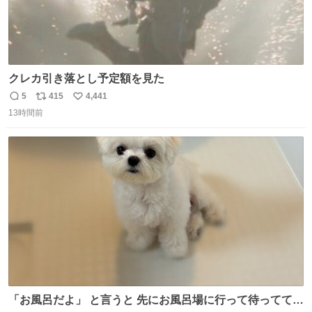
クレカ引き落とし予定額を見た
5
415
4,441
返
リ
い
13時間前
信
ポ
い
数
ス
ね
ト
数
数
「お風呂だよ」 と言うと 先にお風呂場に行って待っててく