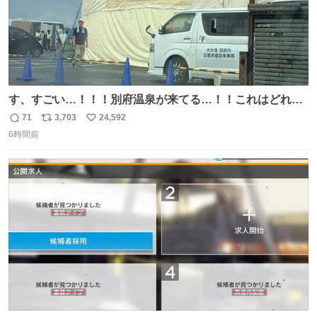
す、すごい…！！！別府温泉が来てる…！！これはどれぐ
らい待つんだろう…
71
3,703
24,592
返
リ
い
6時間前
信
ポ
い
数
ス
ね
ト
数
数