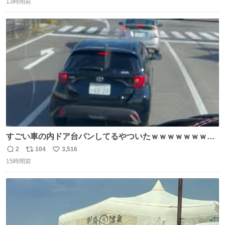
13時間前
信
ポ
い
数
ス
ね
ト
数
数
すごい車の内ドア台パンしてるやついたｗｗｗｗｗｗｗｗ
ｗｗｗｗｗｗ
2
104
3,516
返
リ
い
15時間前
信
ポ
い
数
ス
ね
ト
数
数