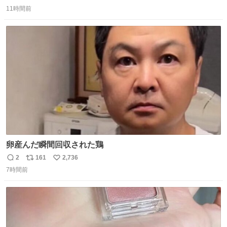
返
リ
い
11時間前
信
ポ
い
数
ス
ね
ト
数
数
卵産んだ瞬間回収された鶏
2
161
2,736
返
リ
い
7時間前
信
ポ
い
数
ス
ね
ト
数
数