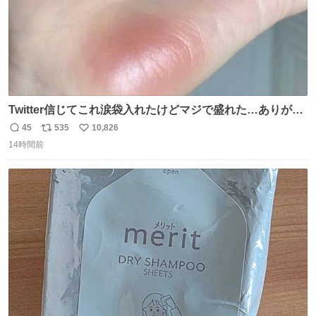
Twitter信じてこれ涙袋入れたけどマジで盛れた…ありがと
う…
45
535
10,826
返
リ
い
14時間前
信
ポ
い
数
ス
ね
ト
数
数