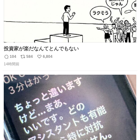
投資家が楽だなんてとんでもない
104
584
6,804
返
リ
い
14時間前
信
ポ
い
数
ス
ね
ト
数
数