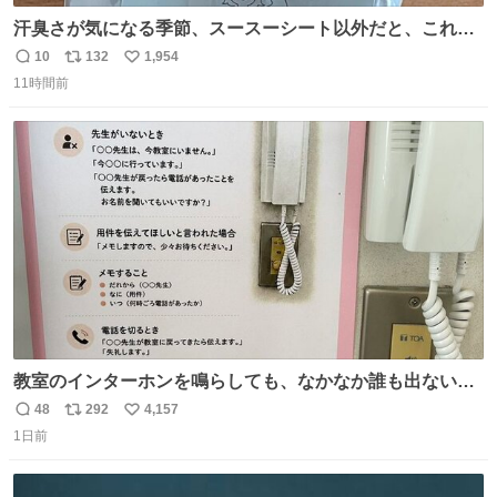
汗臭さが気になる季節、スースーシート以外だと、これが
とにかくスッキリする。2年くらい前に #生活は踊る で紹
10
132
1,954
返
リ
い
介したやつ。おじさんにもおばさんにもオススメだ。ドラ
11時間前
信
ポ
い
ストに売ってるぞ。ドライシャンプーって書いてあるけど
数
ス
ね
汗拭きシートみたいなもの。耳裏襟足首筋がんがん拭いて
ト
数
数
汗臭不安を解消。
教室のインターホンを鳴らしても、なかなか誰も出ないこ
とがあります…。 もしかすると「電話の出方」に困ってい
48
292
4,157
返
リ
い
るのかもしれません。 そこで「何を話せばいいか」が見え
1日前
信
ポ
い
る手引きを用意して、安心して電話に出られるようにしま
数
ス
ね
す。 インターホンの応対も大切なコミュニケーションの学
ト
数