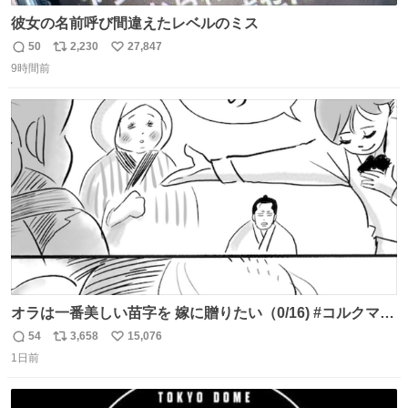
彼女の名前呼び間違えたレベルのミス
50
2,230
27,847
返
リ
い
9時間前
信
ポ
い
数
ス
ね
ト
数
数
オラは一番美しい苗字を 嫁に贈りたい（0/16) #コルクマン
ガ専科
54
3,658
15,076
返
リ
い
1日前
信
ポ
い
数
ス
ね
ト
数