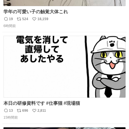
学年の可愛い子の触覚大体これ
19
524
18,159
返
リ
い
6時間前
信
ポ
い
数
ス
ね
ト
数
数
本日の研修資料です #仕事猫 #現場猫
13
696
2,811
返
リ
い
15時間前
信
ポ
い
数
ス
ね