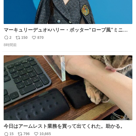
マーキュリーデュオ×ハリー・ポッター“ローブ風”ミニワ
ンピース、「入学許可証」のミニバッグも - fashion-
2
150
870
返
リ
い
press.net/news/149560
8時間前
信
ポ
い
数
ス
ね
ト
数
数
今日はアームレスト業務を買って出てくれた。助かる。
15
796
10,665