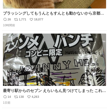
ブラッシングしてもうんともすんとも動かないから京都の
寺にある庭みたいになってる
26
1,771
18,077
返
リ
い
10時間前
信
ポ
い
数
ス
ね
ト
数
数
最寄り駅からのセブン えらいもん見つけてしまった これ売
ってくれへんかな… #浅井健一 #ポテチ #ロックの名盤
14
138
4,263
返
リ
い
1日前
信
ポ
い