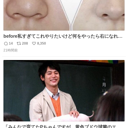
before私すぎてこれやりたいけど何をやったら右になれる
の
14
208
8,350
返
リ
い
21時間前
信
ポ
い
数
ス
ね
ト
数
数
「みんなで育てたPちゃんですが、黄色ブドウ球菌のエン