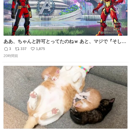
ああ、ちゃんと許可とってたのねｗ あと、マジで『そして
時は動き出す』って言ってて草オブ草
3
337
1,875
返
リ
い
20時間前
信
ポ
い
数
ス
ね
ト
数
数