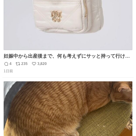
妊娠中から出産後まで、何も考えずにサッと持って行ける
ようなショルダーバッグが欲しいな〜と思っていたのだけ
4
235
3,820
返
リ
い
ど snidelでめちゃくちゃピッタリなものを見つけたので買
1日前
信
ポ
い
った！✨ スマホと小物とペットボトルが入るの最高すぎる
数
ス
ね
🥹 しかもスマホ入れ独立してるしファスナーない！地味に
ト
数
数
嬉しいやつ！！！