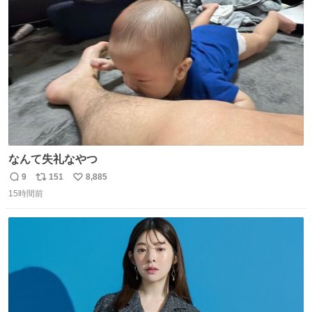
ト
数
数
なんて失礼なやつ
9
151
8,885
返
リ
い
15時間前
信
ポ
い
数
ス
ね
ト
数
数