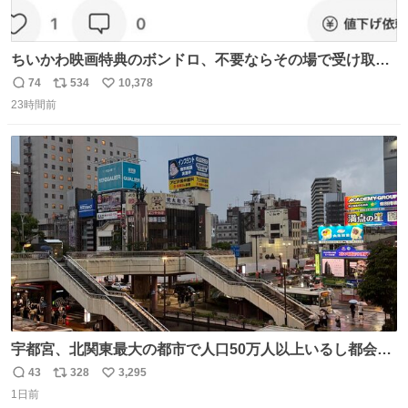
ちいかわ映画特典のボンドロ、不要ならその場で受け取り
辞退すれば良いのに白々しい
74
534
10,378
返
リ
い
23時間前
信
ポ
い
数
ス
ね
ト
数
数
宇都宮、北関東最大の都市で人口50万人以上いるし都会何
だろうなと思っていたら想像以上に都会で興奮した
43
328
3,295
返
リ
い
1日前
信
ポ
い