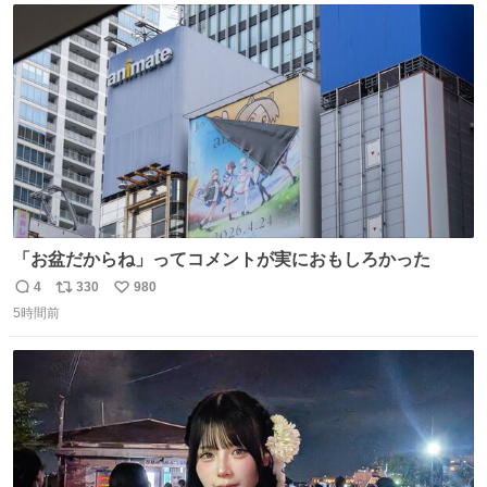
ト
数
数
「お盆だからね」ってコメントが実におもしろかった
4
330
980
返
リ
い
5時間前
信
ポ
い
数
ス
ね
ト
数
数