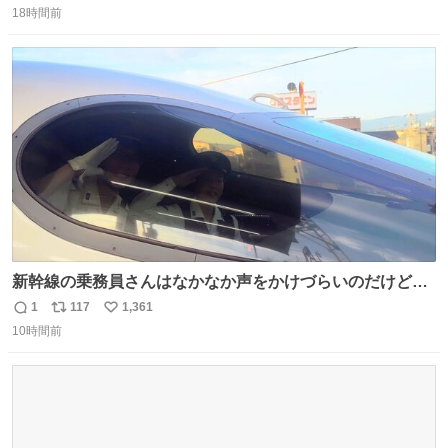
18時間前
信
ポ
い
数
ス
ね
ト
数
数
新幹線の乗務員さんはなかなか声をかけづらいのだけど😅
ルミエールの運転士さん、運転台にカメラマン向けたらお
1
117
1,361
返
リ
い
二人で敬礼🫡✨ 暗くて上手く撮れないなぁ…な顔してた
10時間前
信
ポ
い
ら、わざわざ車外に出て来てくださり✨ 「フリー素材なの
数
ス
ね
で載せて大丈夫です！」と自ら言ってくださる親切気さく
ト
数
数
なS運転士さん感謝