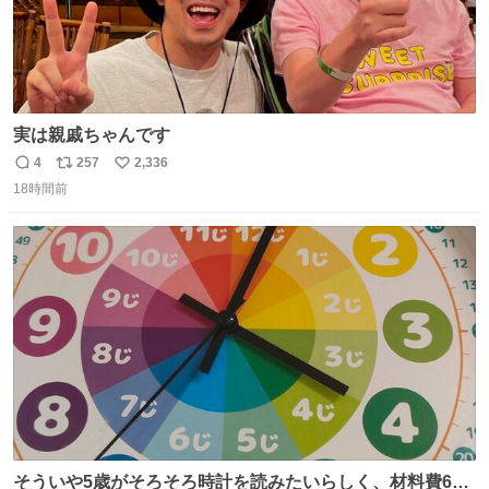
実は親戚ちゃんです
4
257
2,336
返
リ
い
18時間前
信
ポ
い
数
ス
ね
ト
数
数
そういや5歳がそろそろ時計を読みたいらしく、材料費600