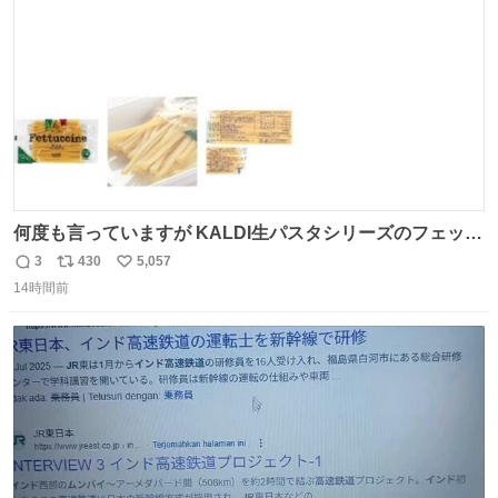
数
何度も言っていますが KALDI生パスタシリーズのフェット
チーネは 真剣(ガチ)で美味いぞ
3
430
5,057
返
リ
い
14時間前
信
ポ
い
数
ス
ね
ト
数
数