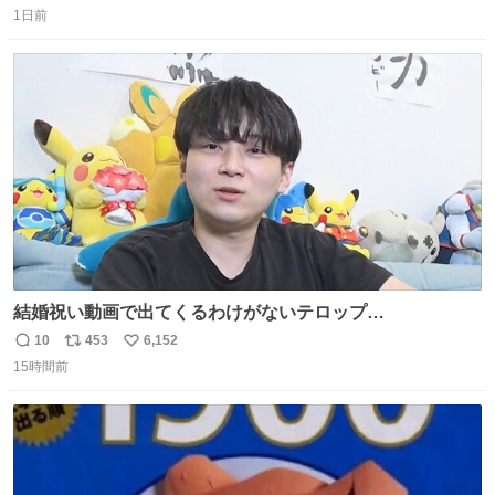
1日前
信
ポ
い
数
ス
ね
ト
数
数
結婚祝い動画で出てくるわけがないテロップ
youtu.be/4pJ7U22AYtw
10
453
6,152
返
リ
い
15時間前
信
ポ
い
数
ス
ね
ト
数
数