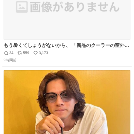
もう暑くてしょうがないから、 「新品のクーラーの室外機
のミニチュア」 でも見ていってよ
24
559
3,173
返
リ
い
9時間前
信
ポ
い
数
ス
ね
ト
数
数