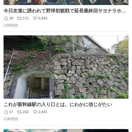
今日友達に誘われて野球初観戦で延長最終回サヨナラホー
ムラン見れたんですけど、これが野球ですか？ 鳥肌止まら
30
171
5,945
返
リ
い
んです笑
19時間前
信
ポ
い
数
ス
ね
ト
数
数
これが新幹線駅の入り口とは、にわかに信じがたい
17
202
2,441
返
リ
い
21時間前
信
ポ
い
数
ス
ね