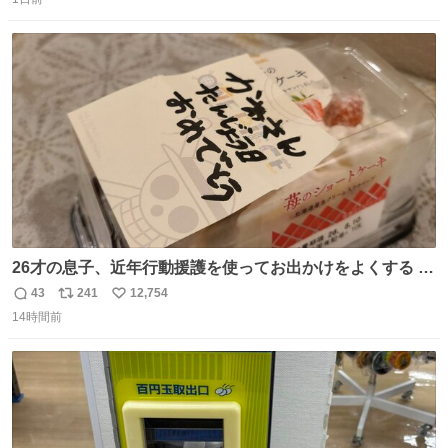
信
ポ
い
数
ス
ね
ト
数
数
26才の息子、近年行動援護を使ってお出かけをよくする 親
との外出はもう嫌らしい。 中身は小学生位なのに小癪な😅
43
241
12,754
返
リ
い
昨日は夜のショッピングモールに行った 先に寝といてよ❗
14時間前
信
ポ
い
と何度も何度も言い残して。 起きたら冷蔵庫に… ああ、こ
数
ス
ね
れ買いに行ってくれたんだ…😭
ト
数
数