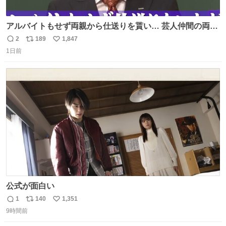
アルバイトもせず両親から仕送りを貰い… 芸人仲間の両親
のスネまでかじる!? ドンデコルテ銀次⚡️ 無料見逃し配信は
2
189
1,847
返
リ
い
こちらから ▶︎abema.go.link/gBLVb ◤しくじり先生
1日前
信
ポ
い
ABEMAにて毎週最新話無料配信中◢ @10000nabe
数
ス
ね
@akmllube0617
ト
数
数
公式が面白い
1
140
1,351
返
リ
い
9時間前
信
ポ
い
数
ス
ね