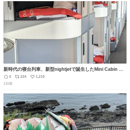
ト
数
数
新時代の寝台列車、新型nightjetで誕生したMini Cabin ま
さに走るカプセルホテルといった感じで、一人旅で利用す
4
224
1,210
返
リ
い
るのにはちょうどいい設備。 他の人も言ってましたが、サ
1日前
信
ポ
い
ンライズの後継に欲しい…
数
ス
ね
ト
数
数