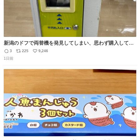
新潟のドフで両替機を発見してしまい、思わず購入してし
まい大阪に発送するイベントが発生
3
225
9,246
返
リ
い
1日前
信
ポ
い
数
ス
ね
ト
数
数