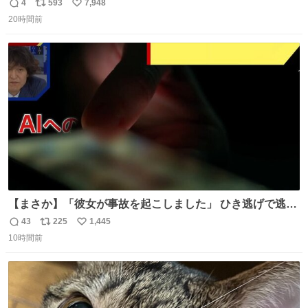
4
593
7,948
返
リ
い
20時間前
信
ポ
い
数
ス
ね
ト
数
数
【まさか】「彼女が事故を起こしました」 ひき逃げで逃走
した男、AIの相談履歴で“ウソ発覚” 警察が男のスマホを押
43
225
1,445
返
リ
い
収して解析すると、出頭する前に事故の詳しい状況やどう
10時間前
信
ポ
い
対応すればいいかをAIに相談していたことがわかった。し
数
ス
ね
かし、AIの回答は「正直に警察に話すように」だった。
ト
数
数