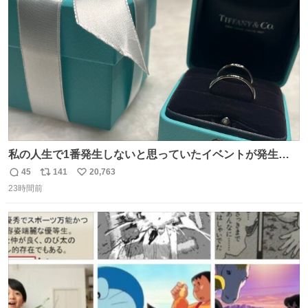
ト
数
数
私の人生で1番発生しないと思っていたイベントが発生し
ました
45
141
20,763
返
リ
い
23時間前
信
ポ
い
数
ス
ね
ト
数
数