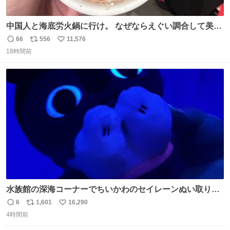
中国人と海底労火鍋に行け。 なぜならえぐい調合して美味
しすぎる ソースを作ってくれるから。
66
556
11,576
返
リ
い
18時間前
信
ポ
い
数
ス
ね
ト
数
数
水族館の深海コーナーでちいかわのセイレーンぬい取り出
したら目光っててビビりました #ちいかわ
6
1,601
16,290
返
リ
い
4時間前
信
ポ
い
数
ス
ね