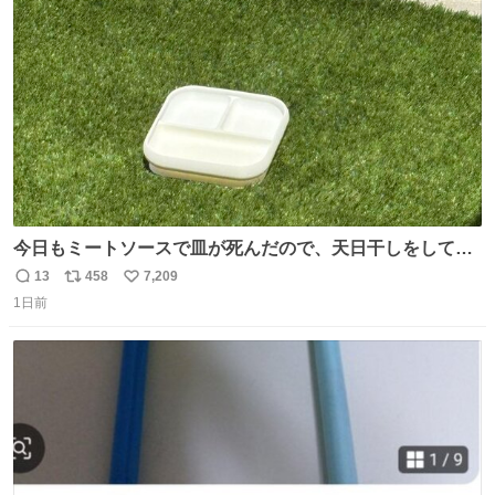
ト
数
数
今日もミートソースで皿が死んだので、天日干しをしてい
ます🍝 ありがとう先人の知恵
13
458
7,209
返
リ
い
1日前
信
ポ
い
数
ス
ね
ト
数
数