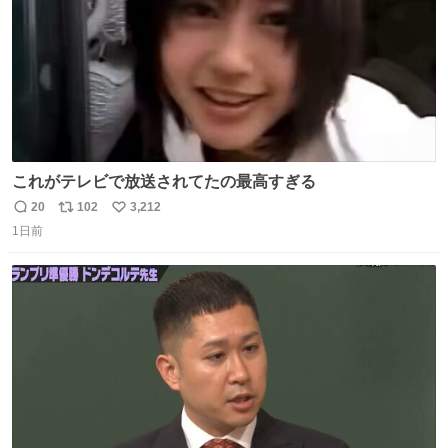
これがテレビで放送されてたの最高すぎる
20
102
3,212
返
リ
い
1日前
信
ポ
い
数
ス
ね
ト
数
数