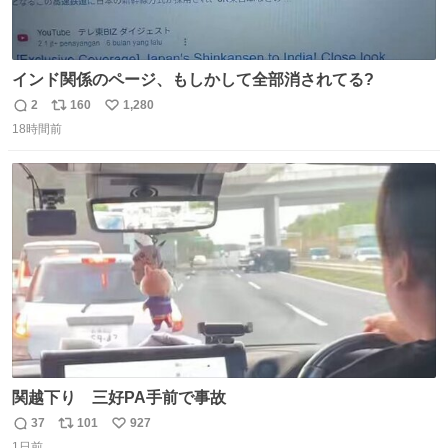
インド関係のページ、もしかして全部消されてる?
2
160
1,280
返
リ
い
18時間前
信
ポ
い
数
ス
ね
ト
数
数
関越下り 三好PA手前で事故
37
101
927
返
リ
い
1日前