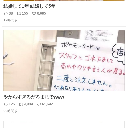
結婚して1年 結婚して5年
38
155
6,685
返
リ
い
17時間前
信
ポ
い
数
ス
ね
ト
数
数
やからすぎるだろまじでwww
125
4,809
61,692
返
リ
い
22時間前
信
ポ
い
数
ス
ね
ト
数