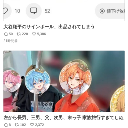
大谷翔平のサインボール、出品されてしまう…
50
220
5,386
返
リ
い
21時間前
信
ポ
い
数
ス
ね
ト
数
数
左から長男、三男、父、次男、末っ子 家族旅行すぎてしぬ
8
102
2,372
返
リ
い