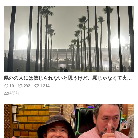
数
ス
ね
ト
数
数
県外の人には信じられないと思うけど、霧じゃなくて火山
灰です🌋 #桜島
10
292
1,214
返
リ
い
22時間前
信
ポ
い
数
ス
ね
ト
数
数