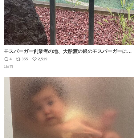
モスバーガー創業者の地、大船渡の銀のモスバーガーに一
礼。
4
355
2,519
返
リ
い
1日前
信
ポ
い
数
ス
ね
ト
数
数