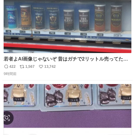
若者よAI画像じゃないぞ 昔はガチで2リットル売ってたん
やでw
422
1,567
13,742
返
リ
い
9時間前
信
ポ
い
数
ス
ね
ト
数
数