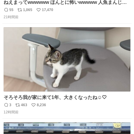
ねえまってwwwwww ほんとに怖いwwwww 人魚まんじゅ
う買ってきたから私も永遠のいのちを…ぐへへ…と思いな
55
1,065
17,470
返
リ
い
がら1つ食べたら 奥歯欠けたんだけど！！！！？？？ しか
21時間前
信
ポ
い
もガッツリ😭 まんじゅうだよ？？？？？？ ガリッて言っ
数
ス
ね
たから何？と思って口から出したら自分の歯wwwwww セ
ト
数
数
イレーンの呪いじゃん😭
そろそろ我が家に来て1年、大きくなったね☺️🤍
3
463
8,236
返
リ
い
12時間前
信
ポ
い
数
ス
ね
ト
数
数