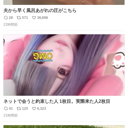
夫から早く風呂あがれの圧がこちら
28
571
36,696
返
リ
い
22時間前
信
ポ
い
数
ス
ね
ト
数
数
ネットで会うと約束した人 1枚目。実際来た人2枚目
41
125
6,323
返
リ
い
21時間前
信
ポ
い
数
ス
ね