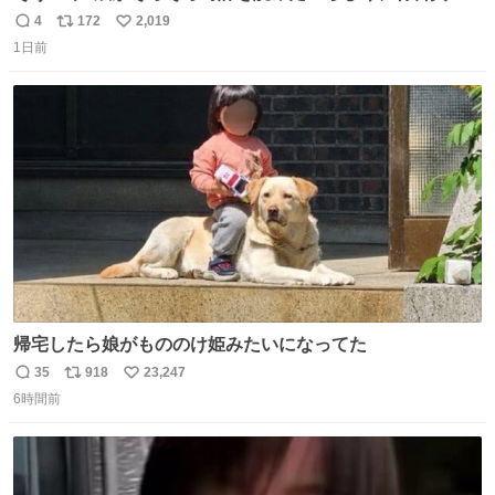
円で作れる知育時計作ってみた！ めっちゃ簡単！ ありがと
4
172
2,019
返
リ
い
う先人！
1日前
信
ポ
い
数
ス
ね
ト
数
数
帰宅したら娘がもののけ姫みたいになってた
35
918
23,247
返
リ
い
6時間前
信
ポ
い
数
ス
ね
ト
数
数