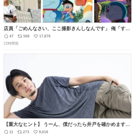
店員「ごめんなさい、ここ撮影きんしなんです」 俺「すみ
ません！すぐ消します」 店員「念のためフォルダから消し
47
568
17,876
返
リ
い
てるところ見せて頂けますか？」 俺「はい…」
22時間前
信
ポ
い
数
ス
ね
ト
数
数
【重大なヒント】 うーん、僕だったら井戸を確かめますけ
どね
11
273
9,016
返
リ
い