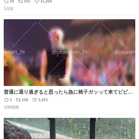
29
101
11,269
返
リ
い
1日前
信
ポ
い
数
ス
ね
ト
数
数
普通に通り過ぎると思ったら急に椅子ガッって来てビビっ
た。そんでまじいい匂い。← #超特急_ESCORT
3
108
3,263
返
リ
い
10時間前
信
ポ
い
数
ス
ね
ト
数
数