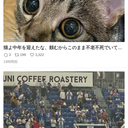
猫よ中年を迎えたな、頼むからこのまま不老不死でいてく
れ…と願ってから、いや人間の家族が死に絶えて猫だけこ
3
199
3,322
返
リ
い
の世に置いていくなんてひどいことはできない…と思って
18時間前
信
ポ
い
から、猫のこの可愛さと愛嬌なら未来永劫ほかの人間に可
数
ス
ね
愛がられて困ることもなかろうなと思ったのでやっぱり猫
ト
数
数
よ不老不死でいてくれ