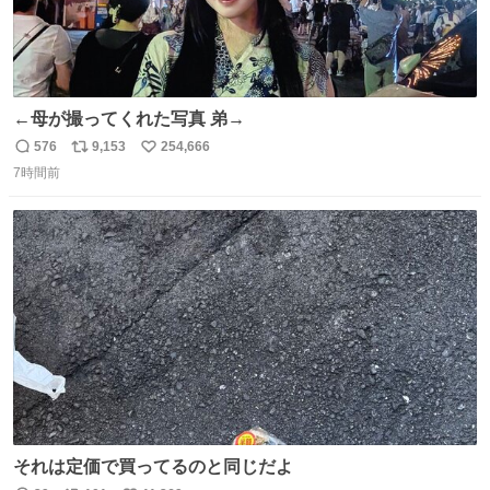
←母が撮ってくれた写真 弟→
576
9,153
254,666
返
リ
い
7時間前
信
ポ
い
数
ス
ね
ト
数
数
それは定価で買ってるのと同じだよ