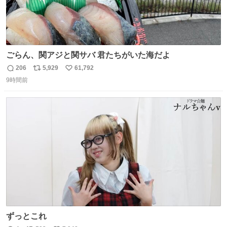
ごらん、関アジと関サバ 君たちがいた海だよ
206
5,929
61,792
返
リ
い
9時間前
信
ポ
い
数
ス
ね
ト
数
数
ずっとこれ