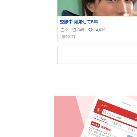
交際中 結婚して5年
2
345
14,030
返
リ
い
19時間前
信
ポ
い
数
ス
ね
ト
数
数