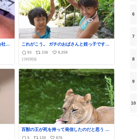
6
7
会社の
これがこう。 ガチのおばさんと姪っ子です。
（身長抜かされててしぬ笑） #ヤツルギ12 #
93
336
8,359
返
リ
い
家族でヒロイン
8
15時間前
信
ポ
い
数
ス
ね
ト
数
9
数
10
百獣の王が死を持って発信したのだと思う 高
温多湿が尋常でない日本の夏 どうか早急に飼
5
130
876