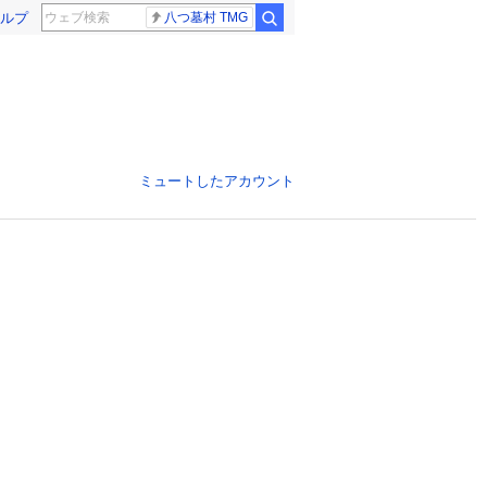
ルプ
八つ墓村 TMG
ミュートしたアカウント