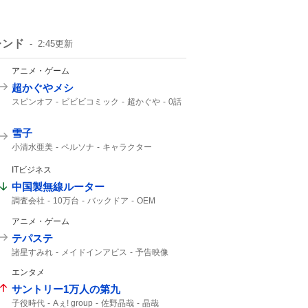
レンド
2:45
更新
アニメ・ゲーム
超かぐやメシ
スピンオフ
ビビビコミック
超かぐや
0話
Web漫画
10年後
美味しいものを
超かぐや姫
雪子
小清水亜美
ペルソナ
キャラクター
ITビジネス
中国製無線ルーター
調査会社
10万台
バックドア
OEM
安いから
Zbtlink
ルーター
日本経済新聞
アニメ・ゲーム
テパステ
諸星すみれ
メイドインアビス
予告映像
新キャスト
エンタメ
サントリー1万人の第九
子役時代
Aぇ! group
佐野晶哉
晶哉