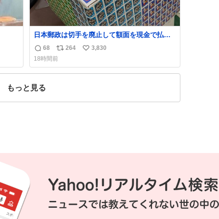
日本郵政は切手を廃止して額面を現金で払い
戻せ2026 #日本郵政 @JapanPostHD_PR
68
264
3,830
返
リ
い
18時間前
信
ポ
い
数
ス
ね
ト
数
もっと見る
数