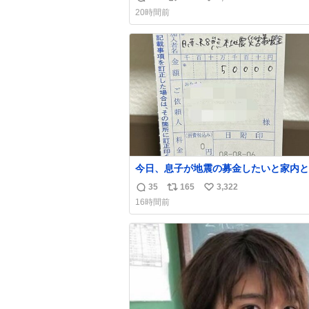
返
リ
い
20時間前
信
ポ
い
数
ス
ね
ト
数
数
今日、息子が地震の募金したいと家内と
局に行ったみたいです。おもちゃとか買
35
165
3,322
返
リ
い
択肢もあったと思うけど、自分で貯めて
16時間前
円を役に立てて欲しい、みんなも元気に
信
ポ
い
て欲しいと。家内も一緒に募金したので
数
ス
ね
分も何かできたらなぁと思いました。
ト
数
数