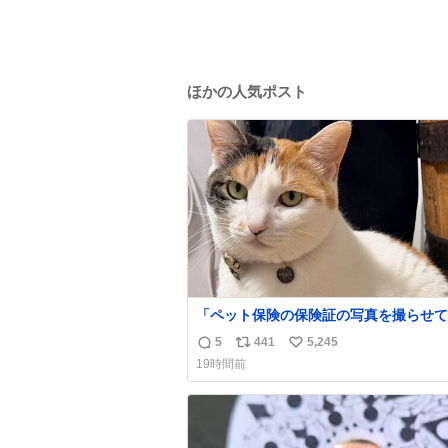
ほかの人気ポスト
「ペット保険の保険証の写真を撮らせて
れ」と頼んだらちゃんと座ってポーズを
5
441
5,245
返
リ
い
てくれた人
19時間前
信
ポ
い
数
ス
ね
ト
数
数