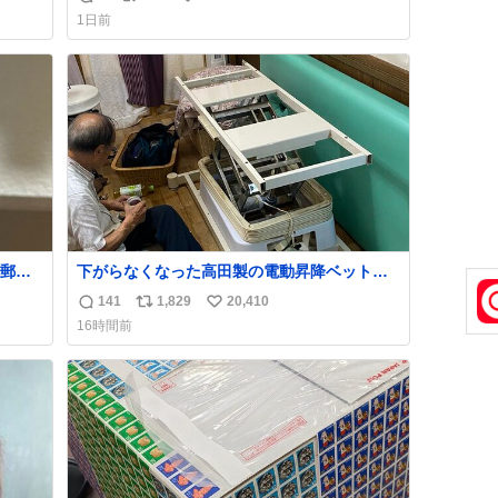
返
リ
い
育の環境を見直して 動物の命を護ってくださ
1日前
い…と 治療中のライオンが助かりますように
信
ポ
い
すべての動物の命が護られますように
数
ス
ね
2026.7.3📷多摩動物公園にて 残念ながら個体
ト
数
の識別は出来ません
数
郵便
下がらなくなった高田製の電動昇降ベット。
う選
メーカーからは、完全に見放されたんです
141
1,829
20,410
返
リ
い
た2万
が、 見事に85歳の父が治しました。 うちの父
16時間前
なっ
は、トヨタカローラのボディをオート生産す
信
ポ
い
、自
る、工業ロボットの製作者なんですが、 父が
数
ス
ね
電動ベットの配線をハンダで修理している横
ト
数
で、
数