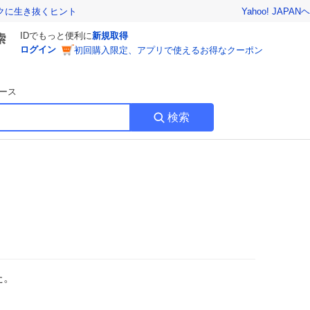
Yahoo! JAPAN
ヘ
トクに生き抜くヒント
IDでもっと便利に
新規取得
ログイン
初回購入限定、アプリで使えるお得なクーポン
ース
検索
た。