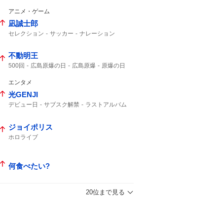
アニメ・ゲーム
凪誠士郎
セレクション
サッカー
ナレーション
不動明王
500回
広島原爆の日
広島原爆
原爆の日
エンタメ
光GENJI
デビュー日
サブスク解禁
ラストアルバム
40周年
サブスク
ジョイポリス
ホロライブ
何食べたい?
20位まで見る