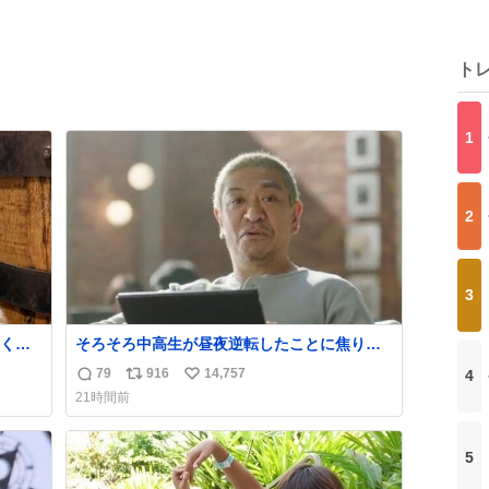
ト
1
2
3
く
そろそろ中高生が昼夜逆転したことに焦り始
取っ
める時期やね
79
916
14,757
4
返
リ
い
21時間前
信
ポ
い
数
ス
ね
ト
数
5
数