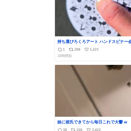
持ち運びろくろアート ハンドスピナー
偉い人、見てください。
1
288
1,221
返
リ
い
18時間前
信
ポ
い
数
ス
ね
ト
数
数
妹に彼氏できてから毎日これで大鬱 w
38
106
3,422