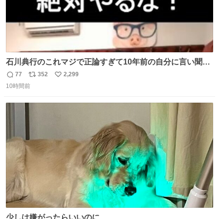
石川典行のこれマジで正論すぎて10年前の自分に言い聞か
せたい
77
352
2,299
返
リ
い
10時間前
信
ポ
い
数
ス
ね
ト
数
数
少しは嫌がったらいいのに