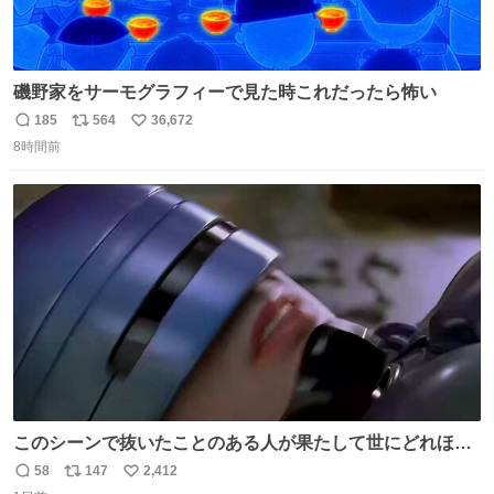
磯野家をサーモグラフィーで見た時これだったら怖い
185
564
36,672
返
リ
い
8時間前
信
ポ
い
数
ス
ね
ト
数
数
このシーンで抜いたことのある人が果たして世にどれほど
いることか このアカウントに辿り着いた皆さんとは、ロボ
58
147
2,412
返
リ
い