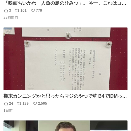
「映画ちいかわ 人魚の島のひみつ」。 やー、これはコワ
イ、コワイ、映画でした。 可愛い夏休みのアニメで、「七
3
101
779
返
リ
い
人の侍」なのかと観ていたら… 相容れぬ者同士の対立と相
22時間前
信
ポ
い
克。 傍観者の罪… 罪から逃れることのできない恐怖… 復
数
ス
ね
讐の妄執… 娯楽映画、ファミリー映画と思ったら、大やけ
ト
数
数
どします。
期末カンニングかと思ったらマジのやつで草 B4でIDMって
ことはおそらく就職だし、内定取り消し？ それと夏休み期
24
139
2,505
返
リ
い
間の停学って無意味じゃね？
1日前
信
ポ
い
数
ス
ね
ト
数
数