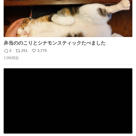
弁当ののこりとシナモンスティックたべました
2
251
3,775
返
リ
い
13時間前
信
ポ
い
数
ス
ね
ト
数
数