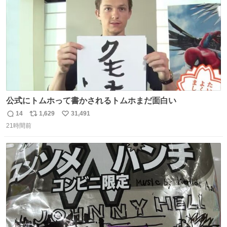
公式にトムホって書かされるトムホまだ面白い
14
1,629
31,491
返
リ
い
21時間前
信
ポ
い
数
ス
ね
ト
数
数