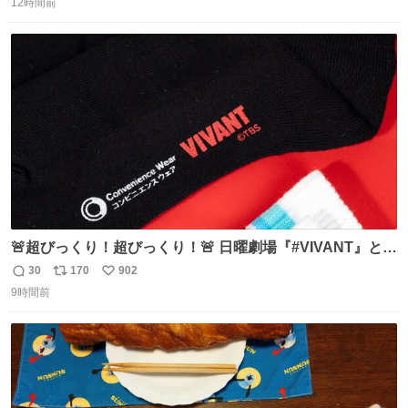
で無くしてしまった」という話をしたら、 「お土産で買っ
12時間前
信
ポ
い
てきたくらいの価格感なら、ドイツの黒い森のフローライ
数
ス
ね
トかな…」と当たりつけてもらった。確かにこんな感じだ
ト
数
数
った気がする 凄い
🚨超びっくり！超びっくり！🚨 日曜劇場『#VIVANT』と
ファミマの #コンビニエンスウェア がコラボ！ 🧦ラインソ
30
170
902
返
リ
い
ックス 🟦今治タオルハンカチ 「いいね」「保存」してファ
9時間前
信
ポ
い
ミマへGO👀
数
ス
ね
ト
数
数