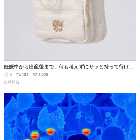
数
妊娠中から出産後まで、何も考えずにサッと持って行ける
ようなショルダーバッグが欲しいな〜と思っていたのだけ
4
181
3,020
返
リ
い
ど snidelでめちゃくちゃピッタリなものを見つけたので買
21時間前
信
ポ
い
った！✨ スマホと小物とペットボトルが入るの最高すぎる
数
ス
ね
🥹 しかもスマホ入れ独立してるしファスナーない！地味に
ト
数
数
嬉しいやつ！！！