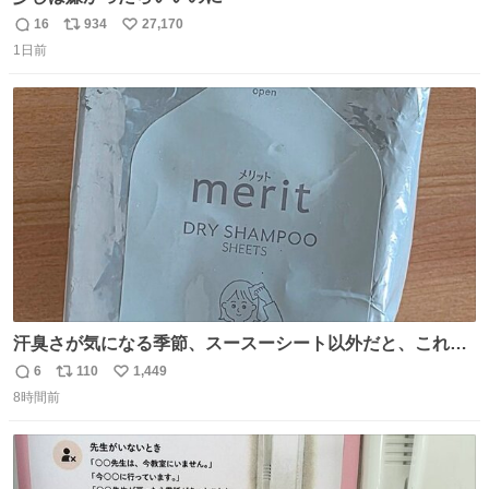
16
934
27,170
返
リ
い
1日前
信
ポ
い
数
ス
ね
ト
数
数
汗臭さが気になる季節、スースーシート以外だと、これが
とにかくスッキリする。2年くらい前に #生活は踊る で紹
6
110
1,449
返
リ
い
介したやつ。おじさんにもおばさんにもオススメだ。ドラ
8時間前
信
ポ
い
ストに売ってるぞ。ドライシャンプーって書いてあるけど
数
ス
ね
汗拭きシートみたいなもの。耳裏襟足首筋がんがん拭いて
ト
数
数
汗臭不安を解消。