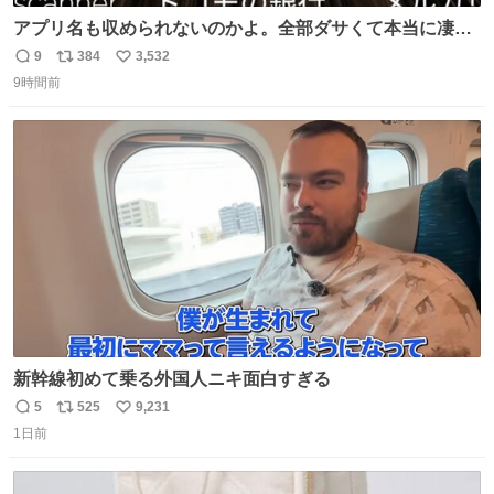
アプリ名も収められないのかよ。全部ダサくて本当に凄
い。 https://t.co/LemyLGyVkR
9
384
3,532
返
リ
い
9時間前
信
ポ
い
数
ス
ね
ト
数
数
新幹線初めて乗る外国人ニキ面白すぎる
5
525
9,231
返
リ
い
1日前
信
ポ
い
数
ス
ね
ト
数