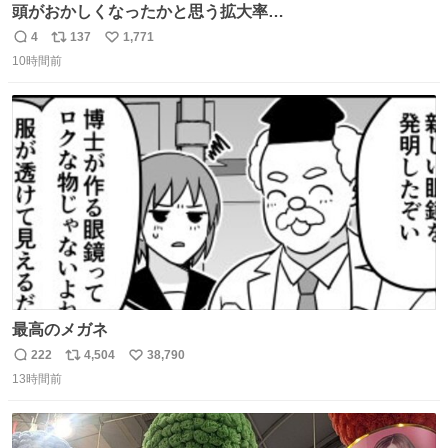
頭がおかしくなったかと思う拡大率
https://t.co/n1bPnS7x1h
4
137
1,771
返
リ
い
10時間前
信
ポ
い
数
ス
ね
ト
数
数
最高のメガネ
222
4,504
38,790
返
リ
い
13時間前
信
ポ
い
数
ス
ね
ト
数