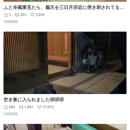
ふと冷蔵庫見たら、脳天を三日月宗近に突き刺されてるく
りまんじゅうパイセンが
1
263
3,605
返
リ
い
23時間前
信
ポ
い
数
ス
ね
ト
数
数
空き巣に入られました🤣🤣🤣
681
7,987
77,073
返
リ
い
23時間前
信
ポ
い
数
ス
ね
ト
数