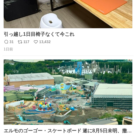
引っ越し1日目椅子なくて今これ
31
117
13,432
返
リ
い
1日前
信
ポ
い
数
ス
ね
ト
数
数
エルモのゴーゴー・スケートボード 遂に8月5日未明、撤