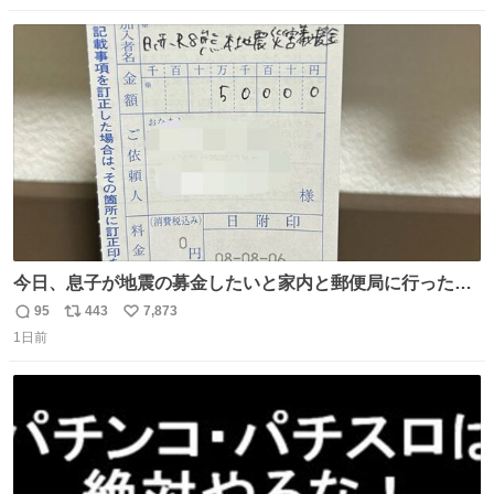
人 B席（2階スタンド）：約1.5万人 一番席数が多いA席は
数
ス
ね
一次だけで全枠出し切るわけないし、二次からは全体の3
ト
数
数
割を占める
今日、息子が地震の募金したいと家内と郵便局に行ったみ
たいです。おもちゃとか買う選択肢もあったと思うけど、
95
443
7,873
返
リ
い
自分で貯めてた2万円を役に立てて欲しい、みんなも元気
1日前
信
ポ
い
になって欲しいと。家内も一緒に募金したので、自分も何
数
ス
ね
かできたらなぁと思いました。
ト
数
数