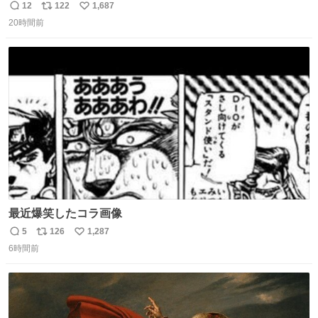
去… ←4日朝 5日朝→ #USJファン #ワンダーランド
12
122
1,687
返
リ
い
20時間前
信
ポ
い
数
ス
ね
ト
数
数
最近爆笑したコラ画像
5
126
1,287
返
リ
い
6時間前
信
ポ
い
数
ス
ね
ト
数
数