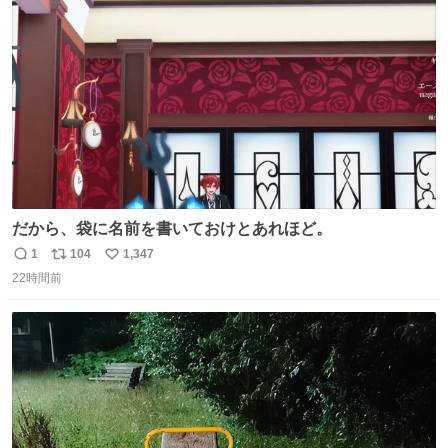
ト
数
数
だから、袋に名前を書いておけとあれほど。
1
104
1,347
返
リ
い
22時間前
信
ポ
い
数
ス
ね
ト
数
数