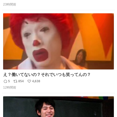
返
リ
い
ります」と機長の気合い十分！ が、フライトは順調に進み
23時間前
信
ポ
い
すぎ… 「飛ばしすぎたせいか現在奈良県上空での待機を命
数
ス
ね
じられております」 でコンソメスープ吹き出しそうになり
ト
数
数
ましたw
え？働いてないの？それでいつも笑ってんの？
5
854
4,638
返
リ
い
12時間前
信
ポ
い
数
ス
ね
ト
数
数