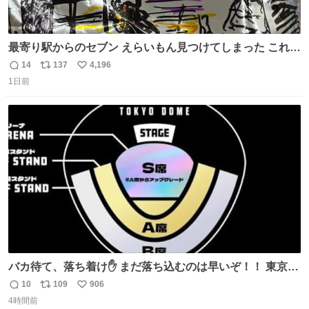
最寄り駅からのセブン えらいもん見つけてしまった これ売
ってくれへんかな… #浅井健一 #ポテチ #ロックの名盤
14
137
4,196
返
リ
い
1日前
信
ポ
い
数
ス
ね
ト
数
数
バカ待て、落ち着け✋ まだ落ち込むのは早いぞ！！ 東京ド
ームの最大キャパ5.5万人に対して席数の配分はだいたい S
10
109
906
返
リ
い
席（アリーナ）：約1.4万人 A席（1階スタンド）：約2.5万
4時間前
信
ポ
い