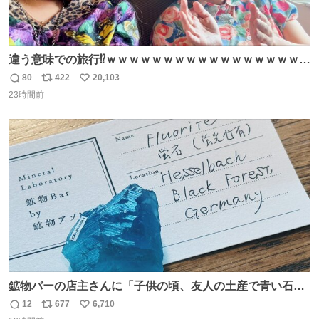
違う意味での旅行⁉️ｗｗｗｗｗｗｗｗｗｗｗｗｗｗｗｗｗｗ
ｗ
80
422
20,103
返
リ
い
23時間前
信
ポ
い
数
ス
ね
ト
数
数
鉱物バーの店主さんに「子供の頃、友人の土産で青い石を
貰って、それがすごく気に入ってたのに、いつかの引越し
12
677
6,710
返
リ
い