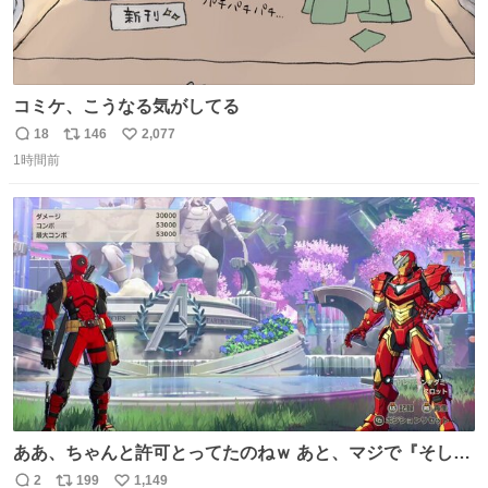
コミケ、こうなる気がしてる
18
146
2,077
返
リ
い
1時間前
信
ポ
い
数
ス
ね
ト
数
数
ああ、ちゃんと許可とってたのねｗ あと、マジで『そして
時は動き出す』って言ってて草オブ草
2
199
1,149