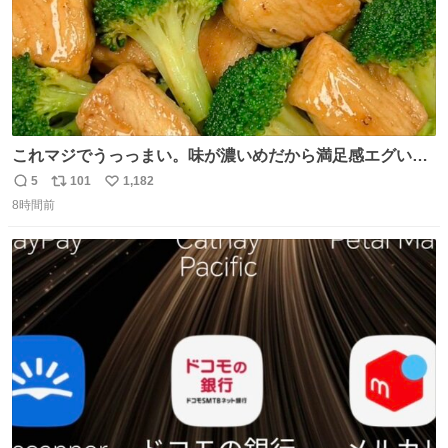
これマジでうっっまい。味が濃いめだから満足感エグいし
1週間で3キロ痩せた😭
5
101
1,182
返
リ
い
8時間前
信
ポ
い
数
ス
ね
ト
数
数