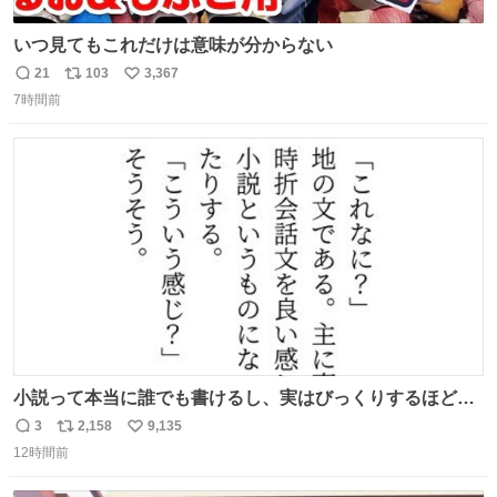
いつ見てもこれだけは意味が分からない
21
103
3,367
返
リ
い
7時間前
信
ポ
い
数
ス
ね
ト
数
数
小説って本当に誰でも書けるし、実はびっくりするほど自
由だし、みんなもっと好きに文字で遊べばいいんじゃない
3
2,158
9,135
返
リ
い
かなって思うよ〜
12時間前
信
ポ
い
数
ス
ね