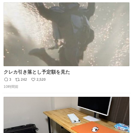
数
ス
ね
ファ化米や缶詰など、色々な非常食がありますが、うどん
ト
数
数
もいかがでしょうか？
クレカ引き落とし予定額を見た
3
242
2,520
返
リ
い
10時間前
信
ポ
い
数
ス
ね
ト
数
数