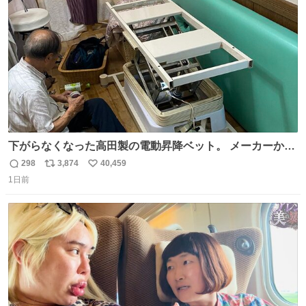
数
下がらなくなった高田製の電動昇降ベット。 メーカーから
は、完全に見放されたんですが、 見事に85歳の父が治しま
298
3,874
40,459
返
リ
い
した。 うちの父は、トヨタカローラのボディをオート生産
1日前
信
ポ
い
する、工業ロボットの製作者なんですが、 父が電動ベット
数
ス
ね
の配線をハンダで修理している横で、
ト
数
数