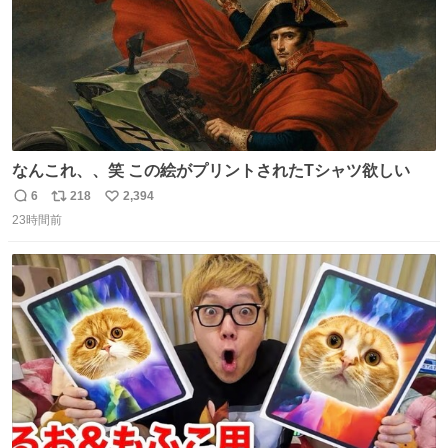
なんこれ、、笑 この絵がプリントされたTシャツ欲しい
6
218
2,394
返
リ
い
23時間前
信
ポ
い
数
ス
ね
ト
数
数