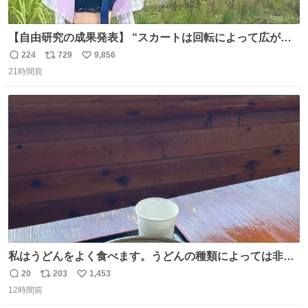
【自由研究の成果発表】 “スカートは回転によって広がる
が、岡澤恋によって270°までなら広がらずに回転が可能な
224
729
9,856
返
リ
い
ことが証明された！”
21時間前
信
ポ
い
数
ス
ね
ト
数
数
私はうどんをよく食べます。うどんの種類によっては非常
食にもなります。生うどんは消費期限が短く、冷凍うどん
20
203
1,453
返
リ
い
は長持ちする代わりに停電に弱いので、乾麺タイプのうど
12時間前
信
ポ
い
んなら水分が少なく長期保存するのにおすすめです。アル