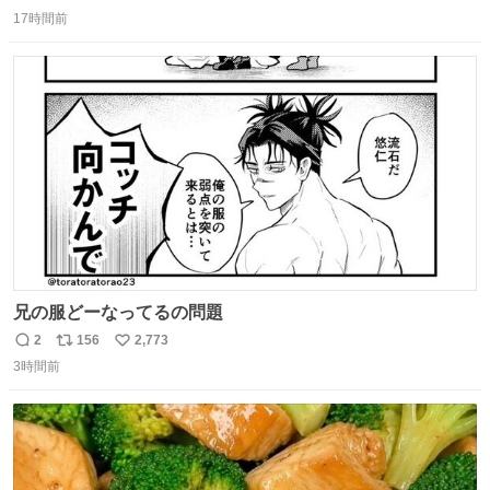
返
リ
い
17時間前
信
ポ
い
数
ス
ね
ト
数
数
兄の服どーなってるの問題
2
156
2,773
返
リ
い
3時間前
信
ポ
い
数
ス
ね
ト
数
数