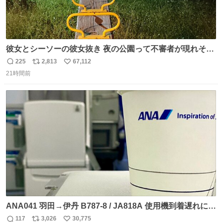
彼女とシーソーの彼女抜き 夜の公園って不審者が現れそう
で怖いんだよな
225
2,813
67,112
返
リ
い
21時間前
信
ポ
い
数
ス
ね
ト
数
数
ANA041 羽田→伊丹 B787-8 / JA818A 使用機到着遅れにつ
き 「安全に支障ない範囲で1分1秒でも遅延回復に努めてお
117
3,026
30,775