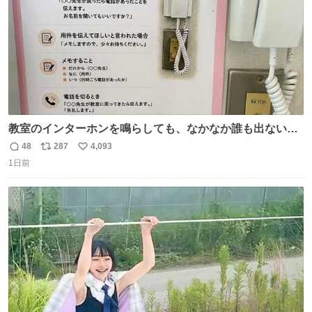
教室のインターホンを鳴らしても、なかなか誰も出ないこ
とがあります…。 もしかすると「電話の出方」に困ってい
48
287
4,093
返
リ
い
るのかもしれません。 そこで「何を話せばいいか」が見え
1日前
信
ポ
い
る手引きを用意して、安心して電話に出られるようにしま
数
ス
ね
す。 インターホンの応対も大切なコミュニケーションの学
ト
数
数
びです。