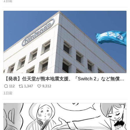
コップ2についてこれからもぜひ語り合っていきたい
1日前
信
ポ
い
数
ス
ね
ト
数
数
【発表】任天堂が熊本地震支援、「Switch 2」など無償修
理へ 保証切れでも対象 news.livedoor.com/article/detail…
112
1,347
9,312
返
リ
い
任天堂が令和8年熊本地震の被災者支援として、災害救助
1日前
信
ポ
い
法適用地域からの同社製品の修理について、27年2月1日ま
数
ス
ね
で無償で対応すると発表した。「Switch 2」や「Switch」
ト
数
数
「Joy-Con」などが対象。