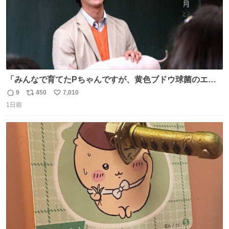
「みんなで育てたPちゃんですが、黄色ブドウ球菌のエン
テロトキシン（耐熱性毒素）が検出されたので、議論する
9
450
7,010
返
リ
い
までもなく処分が決まりました」
1日前
信
ポ
い
数
ス
ね
ト
数
数