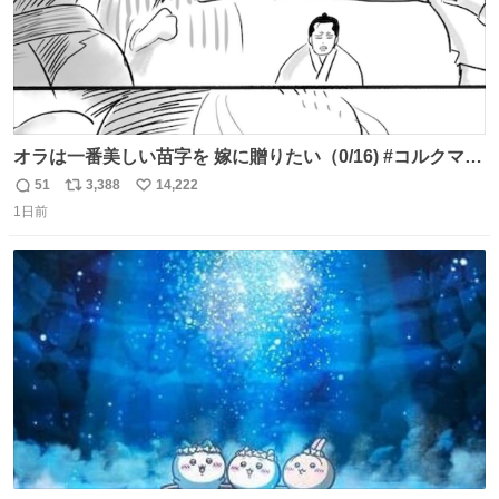
オラは一番美しい苗字を 嫁に贈りたい（0/16) #コルクマン
ガ専科
51
3,388
14,222
返
リ
い
1日前
信
ポ
い
数
ス
ね
ト
数
数