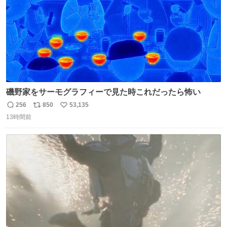
磯野家をサーモグラフィーで見た時これだったら怖い
256
850
53,135
返
リ
い
13時間前
信
ポ
い
数
ス
ね
ト
数
数