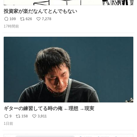
投資家が楽だなんてとんでもない
109
626
7,278
返
リ
い
17時間前
信
ポ
い
数
ス
ね
ト
数
数
ギターの練習してる時の俺 ←理想 →現実
9
158
3,911
返
リ
い
1日前
信
ポ
い
数
ス
ね