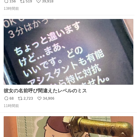
のはどういうこと？
156
519
39,918
返
リ
い
13時間前
信
ポ
い
数
ス
ね
ト
数
数
彼女の名前呼び間違えたレベルのミス
68
2,723
34,906
返
リ
い
11時間前
信
ポ
い
数
ス
ね
ト
数
数