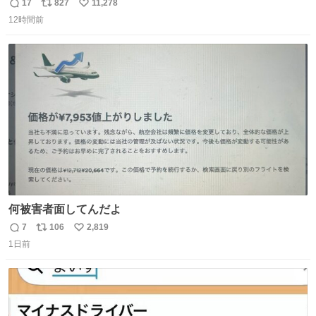
17
827
11,278
返
リ
い
12時間前
信
ポ
い
数
ス
ね
ト
数
数
何被害者面してんだよ
7
106
2,819
返
リ
い
1日前
信
ポ
い
数
ス
ね
ト
数
数