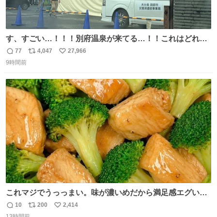
す、すごい…！！！別府温泉が来てる…！！これはどれぐ
らい待つんだろう…
77
4,047
27,966
返
リ
い
9時間前
信
ポ
い
数
ス
ね
ト
数
数
これマジでうっっまい。味が濃いめだから満足感エグいし
1週間で3キロ痩せた😭
10
200
2,414
返
リ
い
13時間前