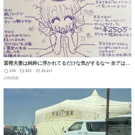
数
びです。
冨樫夫妻は純粋に浮かれてるだけな気がするな〜 全アはこ
こに自分の市場価値的なものを上乗せするので、 すっぴん
239
922
20,117
返
リ
い
＆寝起きのボサボサ頭でも「今日も可愛いね」が止まらな
15時間前
信
ポ
い
い。放っておくと永遠に髪撫でてきて作業進まない()
数
ス
ね
156cm40kg、年中日焼け止めとお友達の私より綺麗な手や
ト
数
数
めてもろて とか言う