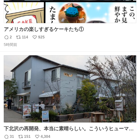
アメリカの楽しすぎるケーキたち①
2
114
925
返
リ
い
5時間前
信
ポ
い
数
ス
ね
ト
数
数
下北沢の再開発、本当に素晴らしい。こういうヒューマン
スケールの開発がいいんだよ。
31
151
4,304
返
リ
い