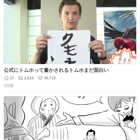
のだという。ネコ様は面倒な作業がお嫌いなようです。
ト
数
数
公式にトムホって書かされるトムホまだ面白い
37
2,024
39,719
返
リ
い
1日前
信
ポ
い
数
ス
ね
ト
数
数