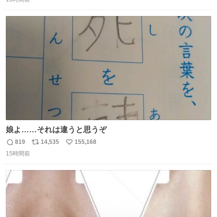
信
ポ
い
数
ス
ね
ト
数
数
娘よ……それは違うと思うぞ
819
14,535
155,168
返
リ
い
15時間前
信
ポ
い
数
ス
ね
ト
数
数