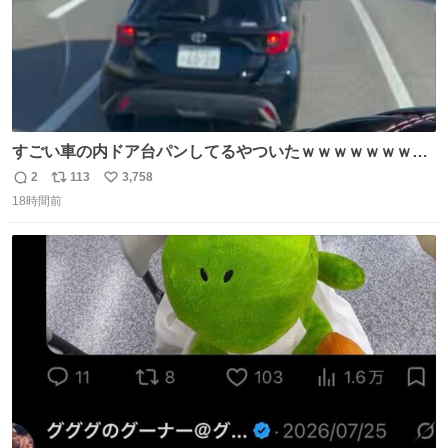
すごい車の内ドア台パンしてるやついたｗｗｗｗｗｗｗｗ
ｗｗｗｗｗｗ
2
113
3,758
返
リ
い
18時間前
信
ポ
い
数
ス
ね
ト
数
数