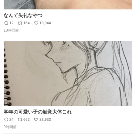
なんて失礼なやつ
12
164
10,944
返
リ
い
18時間前
信
ポ
い
数
ス
ね
ト
数
数
学年の可愛い子の触覚大体これ
24
662
23,933
返
リ
い
9時間前
信
ポ
い
数
ス
ね