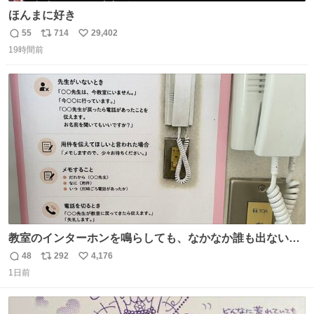
ほんまに好き
55
714
29,402
返
リ
い
19時間前
信
ポ
い
数
ス
ね
ト
数
数
教室のインターホンを鳴らしても、なかなか誰も出ないこ
とがあります…。 もしかすると「電話の出方」に困ってい
48
292
4,176
返
リ
い
るのかもしれません。 そこで「何を話せばいいか」が見え
1日前
信
ポ
い
る手引きを用意して、安心して電話に出られるようにしま
数
ス
ね
す。 インターホンの応対も大切なコミュニケーションの学
ト
数