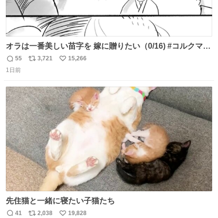
オラは一番美しい苗字を 嫁に贈りたい（0/16) #コルクマン
ガ専科
55
3,721
15,266
返
リ
い
1日前
信
ポ
い
数
ス
ね
ト
数
数
先住猫と一緒に寝たい子猫たち
41
2,038
19,828
返
リ
い