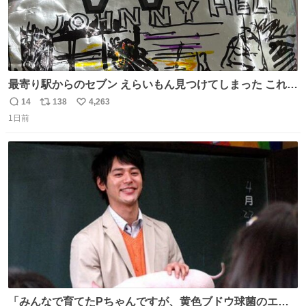
最寄り駅からのセブン えらいもん見つけてしまった これ売
ってくれへんかな… #浅井健一 #ポテチ #ロックの名盤
14
138
4,263
返
リ
い
1日前
信
ポ
い
数
ス
ね
ト
数
数
「みんなで育てたPちゃんですが、黄色ブドウ球菌のエン