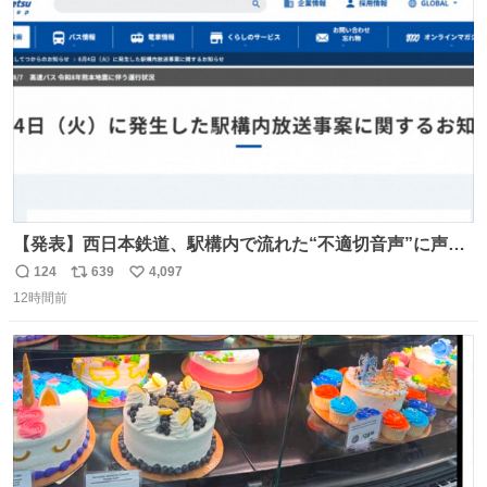
ト
数
数
【発表】西日本鉄道、駅構内で流れた“不適切音声”に声明
「被害届も検討」 news.livedoor.com/article/detail… 4日
124
639
4,097
返
リ
い
に西鉄福岡（天神）駅および薬院駅で発生した駅構内放送
12時間前
信
ポ
い
事案について声明を公表した。「第三者によって駅構内放
数
ス
ね
送設備に外部から不正に音声が流された可能性も含めて確
ト
数
数
認を実施」と説明した。