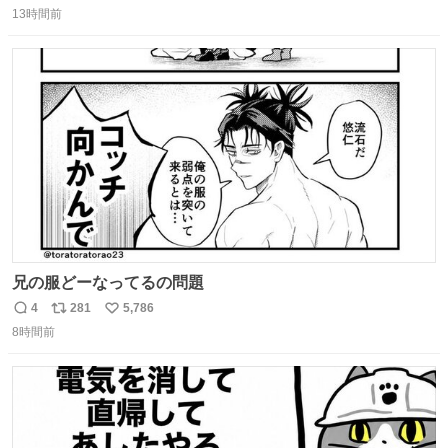
13時間前
信
ポ
い
数
ス
ね
ト
数
数
兄の服どーなってるの問題
4
281
5,786
返
リ
い
8時間前
信
ポ
い
数
ス
ね
ト
数
数