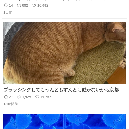
テロトキシン（耐熱性毒素）が検出されたので、議論する
14
692
10,082
返
リ
い
までもなく処分が決まりました」
1日前
信
ポ
い
数
ス
ね
ト
数
数
ブラッシングしてもうんともすんとも動かないから京都の
寺にある庭みたいになってる
27
1,925
19,762
返
リ
い
13時間前
信
ポ
い
数
ス
ね
ト
数
数