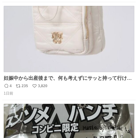
数
ス
ね
ト
数
数
妊娠中から出産後まで、何も考えずにサッと持って行ける
ようなショルダーバッグが欲しいな〜と思っていたのだけ
4
235
3,820
返
リ
い
ど snidelでめちゃくちゃピッタリなものを見つけたので買
1日前
信
ポ
い
った！✨ スマホと小物とペットボトルが入るの最高すぎる
数
ス
ね
🥹 しかもスマホ入れ独立してるしファスナーない！地味に
ト
数
数
嬉しいやつ！！！