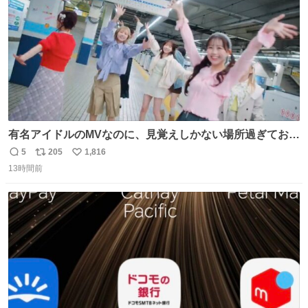
有名アイドルのMVなのに、見覚えしかない場所過ぎておも
ろいな
5
205
1,816
返
リ
い
13時間前
信
ポ
い
数
ス
ね
ト
数
数