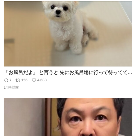
ト
数
数
「お風呂だよ」 と言うと 先にお風呂場に行って待っててく
れる 賢いライス
7
156
4,683
返
リ
い
14時間前
信
ポ
い
数
ス
ね
ト
数
数