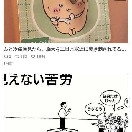
ふと冷蔵庫見たら、脳天を三日月宗近に突き刺されてるく
りまんじゅうパイセンが
1
392
4,996
返
リ
い
1日前
信
ポ
い
数
ス
ね
ト
数
数