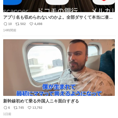
アプリ名も収められないのかよ。全部ダサくて本当に凄
い。 https://t.co/LemyLGyVkR
10
502
4,498
返
リ
い
14時間前
信
ポ
い
数
ス
ね
ト
数
数
新幹線初めて乗る外国人ニキ面白すぎる
6
745
13,792
返
リ
い
1日前
信
ポ
い