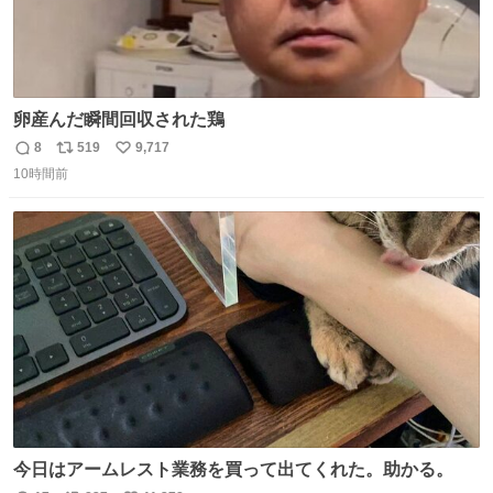
卵産んだ瞬間回収された鶏
8
519
9,717
返
リ
い
10時間前
信
ポ
い
数
ス
ね
ト
数
数
今日はアームレスト業務を買って出てくれた。助かる。