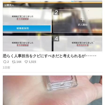
ト
数
数
恐らく人事担当をクビにすべきだと考えられるが‥‥‥
2
144
1,515
返
リ
い
1日前
信
ポ
い
数
ス
ね
ト
数
数