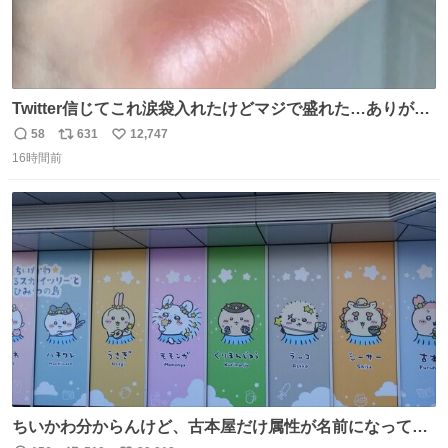
Twitter信じてこれ涙袋入れたけどマジで盛れた…ありがと
う…
58
631
12,747
返
リ
い
16時間前
信
ポ
い
数
ス
ね
ト
数
数
ちいかわ分からんけど、古本屋だけ属性が名前になってる