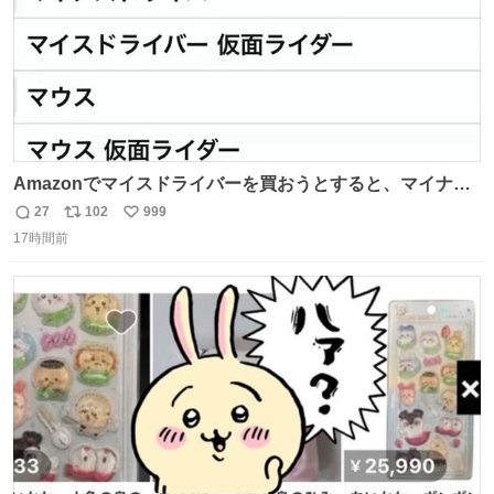
Amazonでマイスドライバーを買おうとすると、マイナス
ドライバー先輩が出しゃばってくる
27
102
999
返
リ
い
17時間前
信
ポ
い
数
ス
ね
ト
数
数