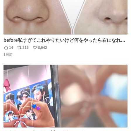
before私すぎてこれやりたいけど何をやったら右になれる
の
14
215
8,642
返
リ
い
1日前
信
ポ
い
数
ス
ね
ト
数
数