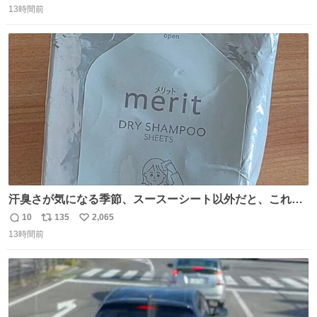
13時間前
信
ポ
い
数
ス
ね
ト
数
数
汗臭さが気になる季節、スースーシート以外だと、これが
とにかくスッキリする。2年くらい前に #生活は踊る で紹
10
135
2,065
返
リ
い
介したやつ。おじさんにもおばさんにもオススメだ。ドラ
13時間前
信
ポ
い
ストに売ってるぞ。ドライシャンプーって書いてあるけど
数
ス
ね
汗拭きシートみたいなもの。耳裏襟足首筋がんがん拭いて
ト
数
数
汗臭不安を解消。