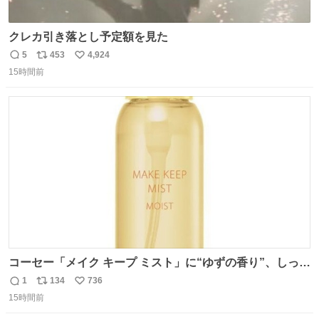
クレカ引き落とし予定額を見た
5
453
4,924
返
リ
い
15時間前
信
ポ
い
数
ス
ね
ト
数
数
コーセー「メイク キープ ミスト」に“ゆずの香り”、しっと
りツヤ肌叶う保湿タイプ - fashion-press.net/news/148945
1
134
736
返
リ
い
15時間前
信
ポ
い
数
ス
ね