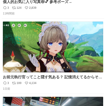
個人的お気に入り写真😻💕 参考ポーズ→
3
124
2,839
返
リ
い
11時間前
信
ポ
い
数
ス
ね
ト
数
数
お前元執行官ってこと隠す気ある？ 記憶消えてるからそん
な考えに至らないだろうけどさ…
3
100
4,134
返
リ
い
1日前
信
ポ
い
数
ス
ね
ト
数
数