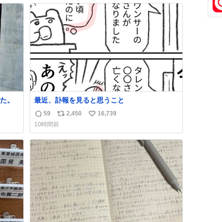
数
ス
ね
ト
数
数
た。
最近、訃報を見ると思うこと
59
2,450
16,739
返
リ
い
10時間前
信
ポ
い
数
ス
ね
ト
数
数