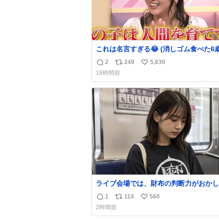
これは名言すぎる😂 (消しゴム食べた6
を思い出しながら)
2
249
5,630
返
リ
い
16時間前
信
ポ
い
数
ス
ね
ト
数
数
ライブ会場では、財布の判断力がおかし
る。
1
114
560
返
リ
い
2時間前
信
ポ
い