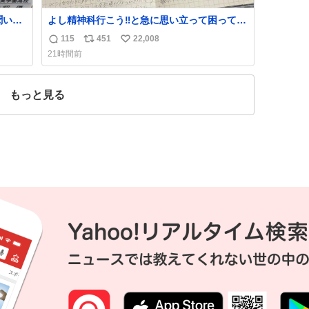
聞いて
よし精神科行こう‼️と急に思い立って困ってる
？
こと書き出してたらペン止まらなくなってす
115
451
22,008
返
リ
い
ごい勢いで埋まってワロタ
21時間前
信
ポ
い
数
ス
ね
ト
数
もっと見る
数