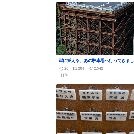
数
ス
ね
ト
数
数
崖に聳える、あの駐車場へ行ってきまし
26
208
2,542
返
リ
い
1日前
信
ポ
い
数
ス
ね
ト
数
数