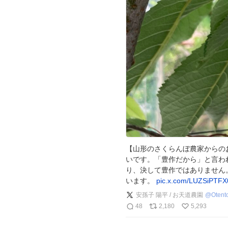
【山形のさくらんぼ農家からの
いです。「豊作だから」と言わ
り、決して豊作ではありません
います。
pic.x.com/LUZSiPTFX
安孫子 陽平 / お天道農園
@
Otent
48
2,180
5,293