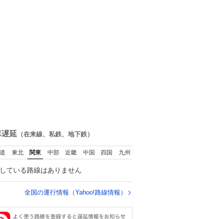
車遅延
（在来線、私鉄、地下鉄）
道
東北
関東
中部
近畿
中国
四国
九州
している路線はありません
全国の運行情報（Yahoo!路線情報）