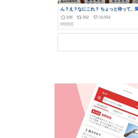
ん？え？なにこれ？ ちょっと待って、
ない これは販売されているのもですか
106
562
15,552
返
リ
い
9時間前
信
ポ
い
数
ス
ね
ト
数
数