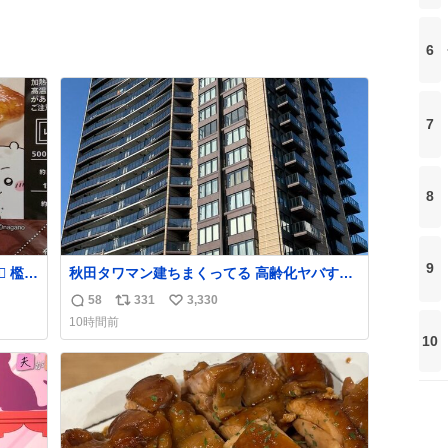
6
7
8
9
秋田タワマン建ちまくってる 高齢化ヤバすぎ
て駅前にコンパクトシティつくって高齢者を
58
331
3,330
返
リ
い
住ませる考えらしい 病院も全部駅前にある
10時間前
信
ポ
い
10
数
ス
ね
ト
数
数