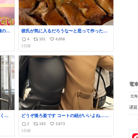
歳の弟
彼氏が気に入るだろうな〜と思って作ったら
想像の何倍も美味しい美味しい言ってくれて
4
101
4,858
返
リ
い
嬉しい
1日前
信
ポ
い
数
ス
ね
ト
数
数
電
北海
遅延
くな
どうぞ後ろ姿です コートの紐がいいよね…そ
して腰が細い
2
193
3,673
返
リ
い
1日前
信
ポ
い