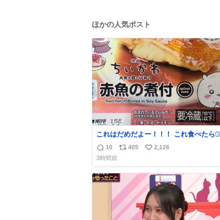
ほかの人気ポスト
これはだめだよー！！！ これ食べたら🧜‍♀️ 檻に
入れられて、なんかずうっと暗いとこだ
10
405
2,126
返
リ
い
よ、、 #トラウマ
3時間前
信
ポ
い
数
ス
ね
ト
数
数