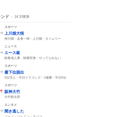
レンド
14:33
更新
スポーツ
上川畑大悟
神川畑
走者一掃
上川畑
タイムリー
北海道日本ハム
ニュース
エース級
財務省人事
財務官僚
やってられない
優秀な人
スポーツ
最下位脱出
5位浮上
中日ドラゴンズ
3連勝
中日5位
中日最下位
ドラゴンズ
Aクラス
スポーツ
セ・リーグ
3ゲーム
阪神大竹
大竹耕太郎
エンタメ
聞き逃した
ジェノ
ジェミン
ラジコ