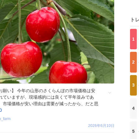
ト
1
2
3
お願い】 今年の山形のさくらんぼの市場価格は安
れていますが、現場感的には良くて平年並みであ
。市場価格が安い理由は需要が減ったから、だと思
4
0
o_farm
2026年6月10日
5