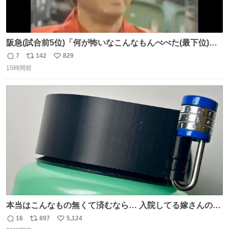
阪急(試合前5位)「何が怖いなこんなもんべべた(最下位)や
ないか！」 南海(試合前6位)「お前んとこ何位ないったい？
7
142
829
返
リ
い
ウチも人のこと言われへんけど」 阪「おーい、お互いに西
15時間前
信
ポ
い
武には勝とうぜ！」 南「分かった！分かった！」
数
ス
ね
ト
数
数
本当はこんなもの無くて済むなら… 入院してる嫁さんの病
棟、共同の冷蔵庫の中身を勝手に触る輩がおるのだけど、
16
897
5,124
返
リ
い