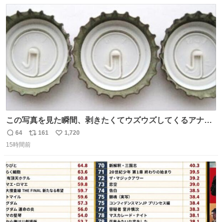
数
ス
ね
ト
数
数
この写真を見た瞬間、剥きたくてウズウズしてくるアナ
タ、完全なる同世代（笑） #70年代 #80年代 #昭和レト
64
161
1,720
返
リ
い
ロ
15時間前
信
ポ
い
数
ス
ね
ト
数
数