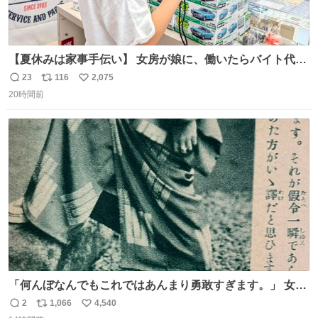
【夏休みは家事手伝い】 女房が娘に、働いたらバイト代も
らえば？と言ったら、娘は、いらない、と言って黙々と働
23
116
2,075
返
リ
い
いてくれました。 あとでソフトクリーム買ってやろうと思
20時間前
信
ポ
い
いました。
数
ス
ね
ト
数
数
「何んぼなんでもこれではあんまり勇敢すぎます。」 女性
の立ち振る舞い指南コーナーで、大股を「下品」や「はし
2
1,066
4,540
返
リ
い