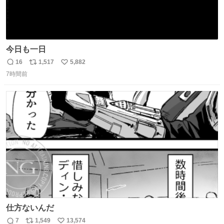
今日も一日
16
1,517
5,882
返
リ
い
7時間前
信
ポ
い
数
ス
ね
ト
数
数
仕方ないんだ
7
1,549
13,574