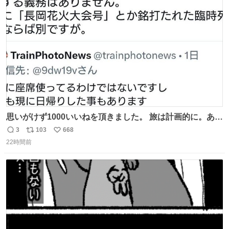
ト
数
数
思いがけず1000いいねを頂きました。 旅は計画的に。あな
たの旅は誰も保証してくれない。 お金を出したら際限なく
3
103
668
返
リ
い
ワガママを受け入れてくれると思うな。それはカスハラ。
22時間前
信
ポ
い
席の保証と快適な空間はお金で買える。苦言は買ってから
数
ス
ね
言え。 以上、乗り鉄の端くれの意見でした。
ト
数
数