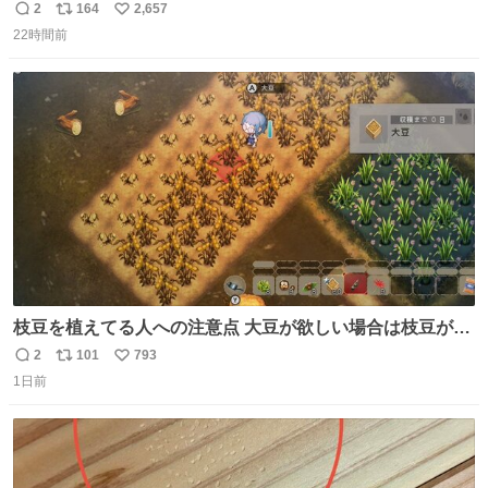
番の「設楽の女」が卒業して頭角を現しはじめてて大好き
2
164
2,657
返
リ
い
🥲🥲 設楽さんの返しも良い🥲 #梅澤美波
22時間前
信
ポ
い
数
ス
ね
ト
数
数
枝豆を植えてる人への注意点 大豆が欲しい場合は枝豆が収
穫できる状態で秋を迎えましょう。 気になって一部だけ収
2
101
793
返
リ
い
穫したら普通に枯れてた… #ほの暮しの庭
1日前
信
ポ
い
数
ス
ね
ト
数
数