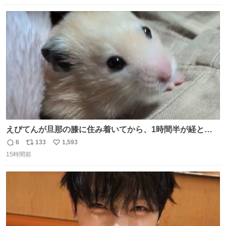
数
ス
ね
ト
数
数
えびてんが旦那の膝に住み着いてから、1時間半が経とう
としている。 えびてんはもう永住の意を固めており、持ち
6
133
1,593
返
リ
い
込んだおやつを所定の場所に置くなどしている。
15時間前
信
ポ
い
数
ス
ね
ト
数
数