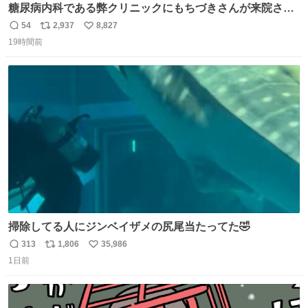
糖尿病内科である弊クリニックにもちづきさんが来院され
ました。
54
2,937
8,827
返
リ
い
19時間前
信
ポ
い
数
ス
ね
ト
数
数
掃除してる人にジンベイザメの尻尾当たってた🤣
313
1,806
35,986
返
リ
い
1日前
信
ポ
い
数
ス
ね
ト
数