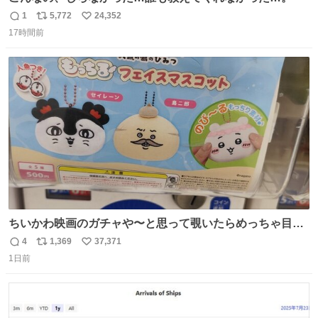
1
5,772
24,352
返
リ
い
17時間前
信
ポ
い
数
ス
ね
ト
数
数
ちいかわ映画のガチャや〜と思って覗いたらめっちゃ目合
って気まずい
4
1,369
37,371
返
リ
い
1日前
信
ポ
い
数
ス
ね
ト
数
数