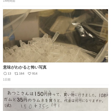
たない」という言葉を使わず「勇敢すぎます」と洒落っ気
14時間前
信
ポ
い
たっぷりにたしなめる当時の言葉選びよ 勇敢すぎます、使
数
ス
ね
っていきたい… （昭和4年婦人倶楽部新年号より）
ト
数
数
意味がわかると怖い写真
13
164
914
返
リ
い
1日前
信
ポ
い
数
ス
ね
ト
数
数