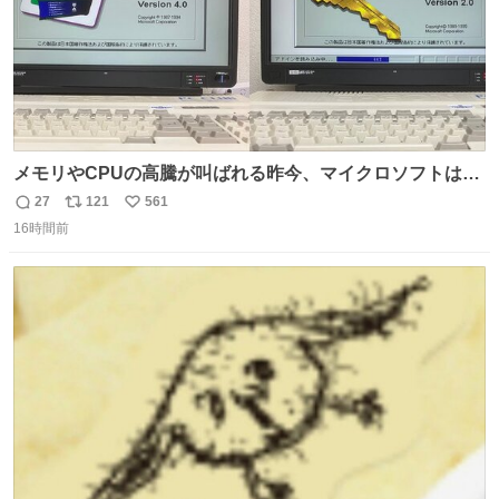
メモリやCPUの高騰が叫ばれる昨今、マイクロソフトは原
点に立ち戻るべきです。 Windows 3.1の頃は数MBのメモ
27
121
561
返
リ
い
リと32bitで25MHz程度のCPUで、主要なオフィスのツー
16時間前
信
ポ
い
ルが動いていたのですから…
数
ス
ね
ト
数
数