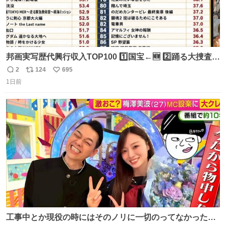
邦画実写歴代興行収入TOP100 1️⃣国宝←🆕 2️⃣踊る大捜査線
THE MOVIE2 3️⃣南極物語 4️⃣踊る大捜査線 THE MOVIE 5️⃣
2
124
695
返
リ
い
子猫物語 6️⃣劇場版コード・ブルー 7️⃣天と地と 8️⃣永遠の0
1日前
信
ポ
い
9️⃣ROOKIES-卒業- 🔟世界の中心で、愛をさけぶ … 44位 ほ
数
ス
ね
どなく、お別れです←🆕 … 60位 キングダム 魂の決戦←🆕
ト
数
数
工事中とか現役の時にはそのノリに一切のってなかった1