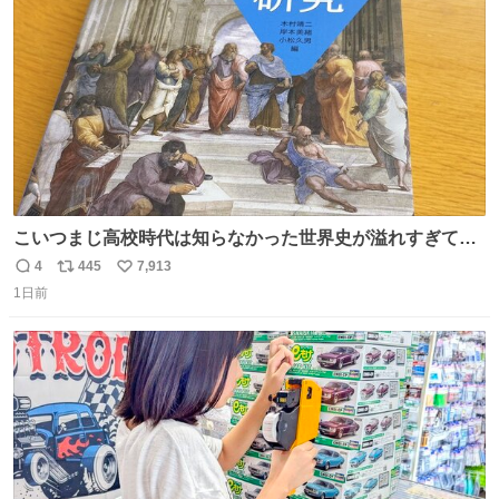
数
こいつまじ高校時代は知らなかった世界史が溢れすぎてて
𝑩𝑰𝑮 𝑳𝑶𝑽𝑬＿＿
4
445
7,913
返
リ
い
1日前
信
ポ
い
数
ス
ね
ト
数
数