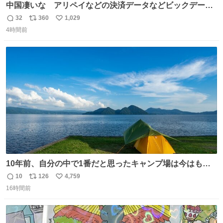
中国凄いな アリペイなどの決済データなどビックデータ
で海外にいる中国人の監視をはじめ、多額の資金決済など
32
360
1,029
返
リ
い
があれば帰国命令を出しはじめたらしい。そして、パスポ
4時間前
信
ポ
い
ート取上げで二度と出国できないと、、
数
ス
ね
ト
数
数
10年前、自分の中で1番だと思ったキャンプ場は今はもう
ない
10
126
4,759
返
リ
い
16時間前
信
ポ
い
数
ス
ね
ト
数
数