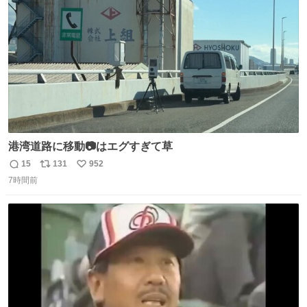
数
港湾道路に移動📷はエグすぎて草
15
131
952
返
リ
い
7時間前
信
ポ
い
数
ス
ね
ト
数
数