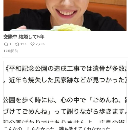
交際中 結婚して5年
3
153
2,706
返
リ
い
17時間前
信
ポ
い
数
ス
ね
ト
数
数
こんなの、しらなかった…誰も教えてくれなかった…。