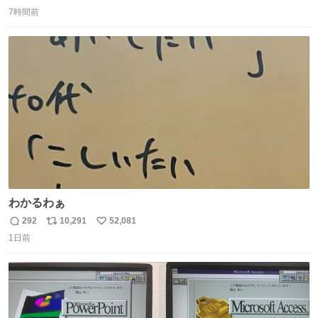
返
リ
い
7時間前
信
ポ
い
数
ス
ね
ト
数
数
わかるわぁ
292
10,291
52,081
返
リ
い
1日前
信
ポ
い
数
ス
ね
ト
数
数