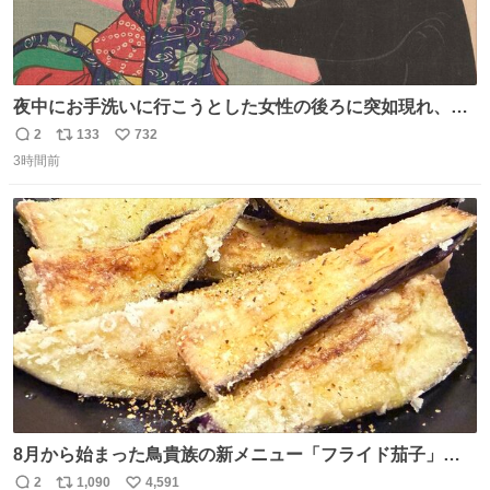
夜中にお手洗いに行こうとした女性の後ろに突如現れ、髪
の毛にガブリと嚙みついたのは、「髪切」という真っ黒な
2
133
732
返
リ
い
モンスター。顔をアップでみるとちょっと怖い、正体不明
3時間前
信
ポ
い
のキャラクターです。原宿の太田記念美術館で開催中の
数
ス
ね
「アニマル＆モンスター」展にて8/23まで展示していま
ト
数
数
す。
8月から始まった鳥貴族の新メニュー「フライド茄子」が
うますぎでした 信じて……
2
1,090
4,591