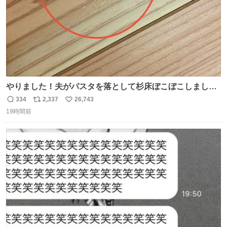
やりました！夫がパスタを落として杉床ぼこぼこしまし
た！よかったーーー！ファーストぼこぼこ自分じゃなく
334
2,337
26,743
返
リ
い
て！これで第二波いつでもいけます！！！✌️いやーほっと
19時間前
信
ポ
い
した！ 杉床を採用しようとしている方々へ忠告です。杉床
数
ス
ね
は乾燥パスタに負けます。豆腐くらいやわやわです。
ト
数
数