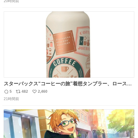
ナルゲンボトルの中身が減っている事案が起きたらしい。
20時間前
信
ポ
い
水に何か入れられても嫌なので3Dプリンタで 『鍵を開け
数
ス
ね
ないと蓋が回せないやつ』を作ったぞ…
ト
数
数
スターバックス“コーヒーの旅”着想タンブラー、ロースタ
リー 東京×トラベラーズカンパニー コーヒーやグルメの味
5
482
2,460
返
リ
い
を記録できるノートも - fashion-press.net/news/149501
21時間前
信
ポ
い
数
ス
ね
ト
数
数