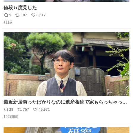
値段５度見した
5
187
8,617
返
リ
い
1日前
信
ポ
い
数
ス
ね
ト
数
数
最近新居買ったばかりなのに遺産相続で家もらっちゃった
長男
28
757
45,971
返
リ
い
19時間前
信
ポ
い
数
ス
ね
ト
数