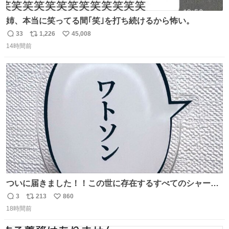
姉、本当に笑ってる間｢笑｣を打ち続けるから怖い。
33
1,226
45,008
返
リ
い
14時間前
信
ポ
い
数
ス
ね
ト
数
数
ついに届きました！！この世に存在するすべてのシャーロ
ック・ホームズに「ワトソン」と喋ってもらうためのアク
3
213
860
返
リ
い
スタです！！！
18時間前
信
ポ
い
数
ス
ね