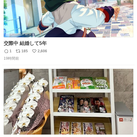
交際中 結婚して5年
1
185
2,606
返
リ
い
19時間前
信
ポ
い
数
ス
ね
ト
数
数