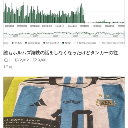
誰もホルムズ海峡の話をしなくなったけどタンカーの往来
は消滅したままですねと
1
2,012
3,801
返
リ
い
1日前
信
ポ
い
数
ス
ね
ト
数
数