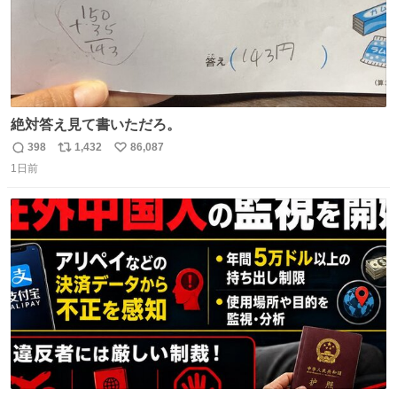
絶対答え見て書いただろ。
398
1,432
86,087
返
リ
い
1日前
信
ポ
い
数
ス
ね
ト
数
数