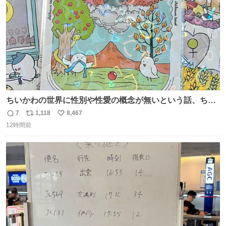
ちいかわの世界に性別や性愛の概念が無いという話、ちい
かわタロットでも恋人・女帝・女教皇あたりは性別を意識
7
1,118
8,467
返
リ
い
させないように描かれてるんだよね。かなり徹底している
12時間前
信
ポ
い
印象。
数
ス
ね
ト
数
数