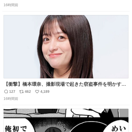
返
リ
い
16時間前
信
ポ
い
数
ス
ね
ト
数
数
【衝撃】橋本環奈、撮影現場で起きた窃盗事件を明かす
「警察が来てました」 news.livedoor.com/article/detail…
127
462
4,189
返
リ
い
橋本は「撮影現場で照明さんのケーブルが盗まれて…。廃
16時間前
信
ポ
い
工場とかで撮影してたんですけど。警察が来てました」と
数
ス
ね
述懐。専門家も「銅の価値が上がってるんですよね…」と
ト
数
数
反応した。