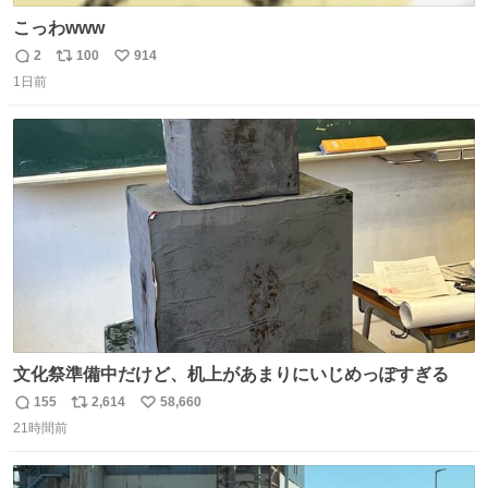
こっわwww
2
100
914
返
リ
い
1日前
信
ポ
い
数
ス
ね
ト
数
数
文化祭準備中だけど、机上があまりにいじめっぽすぎる
155
2,614
58,660
返
リ
い
21時間前
信
ポ
い
数
ス
ね
ト
数