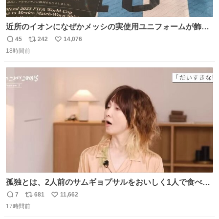
近所のイオンになぜかメッシの実使用ユニフォームが飾っ
てあっておもろい
45
242
14,076
返
リ
い
18時間前
信
ポ
い
数
ス
ね
ト
数
数
孤独とは、2人前のサムギョプサルをおいしく1人で食べる
ことである←好きすぎる
7
681
11,662
返
リ
い
17時間前
信
ポ
い