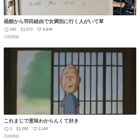
函館から羽田経由で女満別に行く人がいて草
105
573
6,849
返
リ
い
22時間前
信
ポ
い
数
ス
ね
ト
数
数
これまじで意味わからんくて好き
3
293
2,100
返
リ
い
20時間前
信
ポ
い