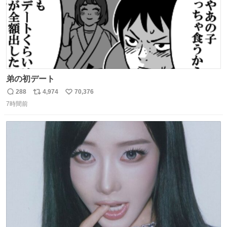
弟の初デート
288
4,974
70,376
返
リ
い
7時間前
信
ポ
い
数
ス
ね
ト
数
数