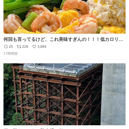
何回も言ってるけど、これ美味すぎんの！！！低カロリー
で満足感エグいから一生食べてる😭
25
228
3,084
返
リ
い
17時間前
信
ポ
い
数
ス
ね
ト
数
数