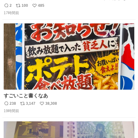
る。どこまで売り物でどこから私物か不明なごちゃごちゃ
2
100
485
返
リ
い
の店内には埼玉自虐習字がずらり。日替わり謎汁の試食や
17時間前
信
ポ
い
そこらへんの草使用の埼玉県民限定弁当、コアラのマーチ
数
ス
ね
どわあ～な謎パンなどなんでもあり。クレヨンしんちゃん
ト
数
数
を生んだ町、強すぎる。
すごいこと書くなあ
238
3,147
38,308
返
リ
い
19時間前
信
ポ
い
数
ス
ね
ト
数
数