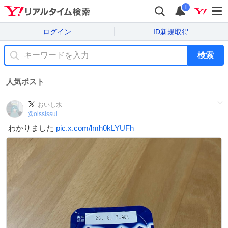
i
ログイン
ID新規取得
検索
人気ポスト
おいし水
@
oississui
わかりました
pic.x.com/lmh0kLYUFh