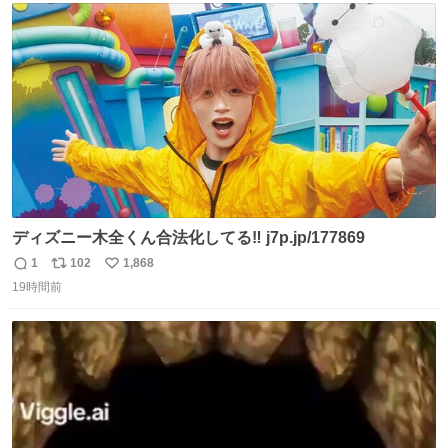
ト
数
数
ディズニー木全くん合法化してる‼️ j7p.jp/177869
1
102
1,868
返
リ
い
19時間前
信
ポ
い
数
ス
ね
ト
数
数