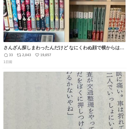
さんざん探しまわったんだけど なにくわぬ顔で横からはえ
てた
33
2,043
19,657
返
リ
い
1日前
信
ポ
い
数
ス
ね
ト
数
数