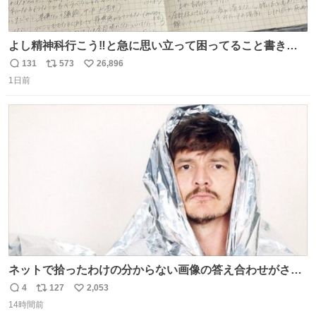
よし精神科行こう‼️と急に思い立って困ってること書き出
してたらペン止まらなくなってすごい勢いで埋まってワロ
131
573
26,896
返
リ
い
タ
1日前
信
ポ
い
数
ス
ね
ト
数
数
ネットで拾ったわけの分からない画像の答え合わせがされ
ていくw
4
127
2,053
返
リ
い
14時間前
信
ポ
い