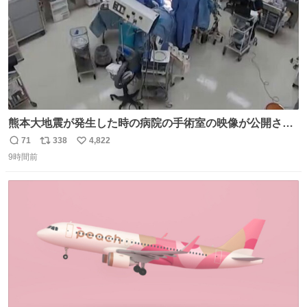
熊本大地震が発生した時の病院の手術室の映像が公開され
ていたがとにかく怖すぎる x.com/nhk_news/statu…
71
338
4,822
返
リ
い
news.web.nhk/newsweb/na/na-… #熊本 #大地震 #手術室
9時間前
信
ポ
い
数
ス
ね
ト
数
数