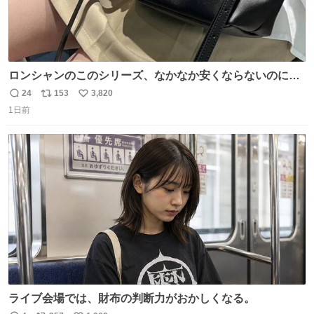
ロンシャンのこのシリーズ、なかなか安くならないのにセ
ール価格になってる🖤✨レザーなのが反則級にかわいい。
24
153
3,820
返
リ
い
持ってるだけでコーデが格上げされる。
1日前
信
ポ
い
数
ス
ね
ト
数
数
ライブ会場では、財布の判断力がおかしくなる。