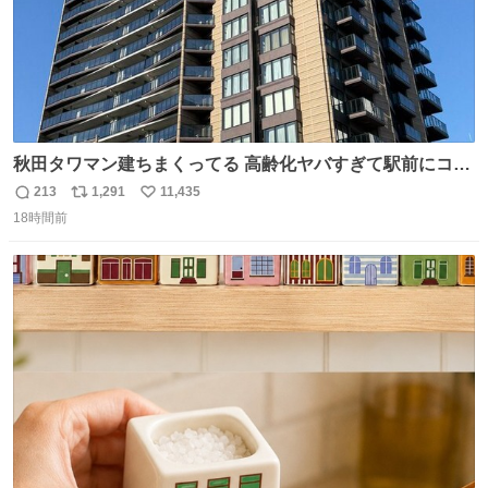
秋田タワマン建ちまくってる 高齢化ヤバすぎて駅前にコン
パクトシティつくって高齢者を住ませる考えらしい 病院も
213
1,291
11,435
返
リ
い
全部駅前にある
18時間前
信
ポ
い
数
ス
ね
ト
数
数