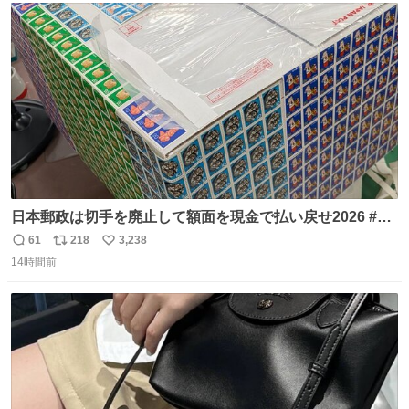
ト
数
数
日本郵政は切手を廃止して額面を現金で払い戻せ2026 #日
本郵政 @JapanPostHD_PR
61
218
3,238
返
リ
い
14時間前
信
ポ
い
数
ス
ね
ト
数
数