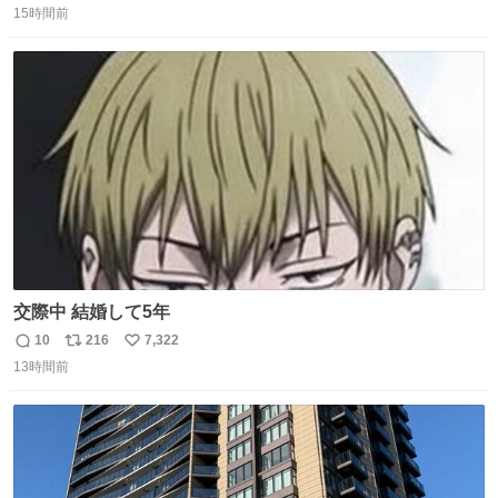
15時間前
信
ポ
い
数
ス
ね
ト
数
数
交際中 結婚して5年
10
216
7,322
返
リ
い
13時間前
信
ポ
い
数
ス
ね
ト
数
数