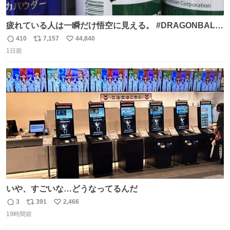
疲れている人は一瞬だけ悟空に見える。 #DRAGONBALL
#ドラゴンボール
410
7,157
44,840
返
リ
い
1日前
信
ポ
い
数
ス
ね
ト
数
数
いや、すごいな…どうなってるんだ
3
391
2,466
返
リ
い
19時間前
信
ポ
い
数
ス
ね