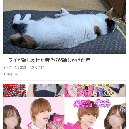
数
←ワイが話しかけた時 ﾏｯﾏが話しかけた時→
7
253
6,787
返
リ
い
13時間前
信
ポ
い
数
ス
ね
ト
数
数