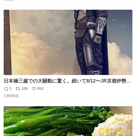
信
ポ
い
数
ス
ね
ト
数
数
日本橋三越での大騒動に驚く。続いて8/12〜JR京都伊勢丹
でPOP UP STOREがオープンするとのこと…皆さんお怪
3
109
952
返
リ
い
我なくお買い物を🙏 写真は2026/5/21 ロードショーの前日
19時間前
信
ポ
い
。だーれも写真撮ってなかったんだけどなぁ😵‍💫
数
ス
ね
ト
数
数