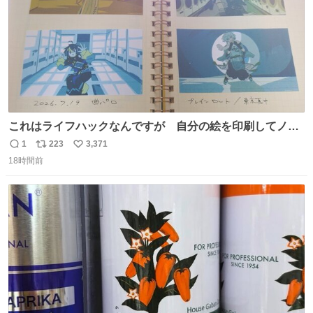
これはライフハックなんですが 自分の絵を印刷してノー
トに貼って日付とキャプションを一言添えると 結構健康に
1
223
3,371
返
リ
い
いいです。
18時間前
信
ポ
い
数
ス
ね
ト
数
数