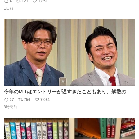
4
121
1,851
返
リ
い
1日前
信
ポ
い
数
ス
ね
ト
数
数
今年のM-1はエントリーが遅すぎたこともあり、解散の可
能性を作り出してからのスタート！！ 遅くなって申し訳な
27
756
7,081
返
リ
い
い🙏 エントリーナンバーは「GO!無策!」でかなり覚えやす
8時間前
信
ポ
い
い！応援をお願いすることになりそう！！
数
ス
ね
ト
数
数