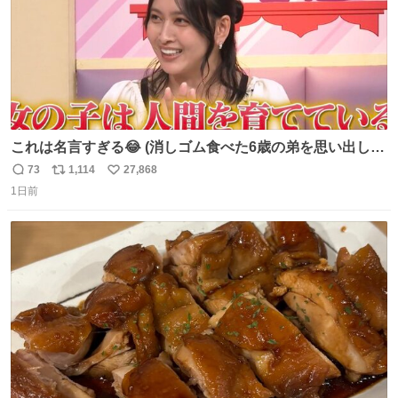
これは名言すぎる😂 (消しゴム食べた6歳の弟を思い出しな
がら)
73
1,114
27,868
返
リ
い
1日前
信
ポ
い
数
ス
ね
ト
数
数