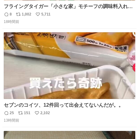
フライングタイガー「小さな家」モチーフの調味料入れ、
並べれば“デンマークの街並み”に ピンク・グリーン・テラ
8
1,002
5,711
返
リ
い
コッタの全9種 - fashion-press.net/news/149552
18時間前
信
ポ
い
数
ス
ね
ト
数
数
セブンのコイツ、12件回って出会えてないんだが。。
25
151
2,102
返
リ
い
13時間前
信
ポ
い
数
ス
ね
ト
数