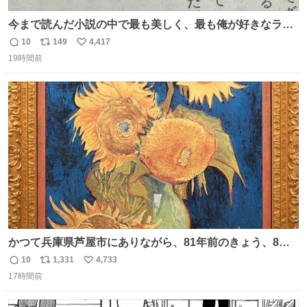
今まで読んだ小説の中で最も美しく、最も俺が好きなラス
トシーン
10
149
4,417
返
リ
い
19時間前
信
ポ
い
数
ス
ね
ト
数
数
かつて兵庫県芦屋市にありながら、81年前のきょう、8月6
日の阪神大空襲の折に残念ながら焼失した、 #ゴッホ の幻
10
1,331
4,733
返
リ
い
の「 #ヒマワリ 」。 当館は、東京都にある武者小路実篤記
17時間前
信
ポ
い
念館にご協力いただき、当時発行されたカラー印刷画集よ
数
ス
ね