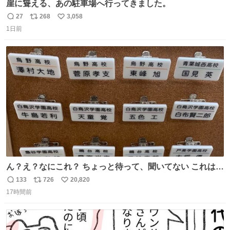
崖に聳える、あの駐車場へ行ってきました。
27
268
3,058
返
リ
い
1日前
信
ポ
い
数
ス
ね
ト
数
数
ん？え？なにこれ？ ちょっと待って、聞いてない これは販
売されているのもですか？
133
726
20,820
返
リ
い
17時間前
信
ポ
い
数
ス
ね
ト
数
数