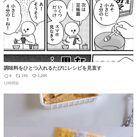
ト
数
数
調味料をひとつ入れるたびにレシピを見直す
6
155
1,205
返
リ
い
12時間前
信
ポ
い
数
ス
ね
ト
数
数