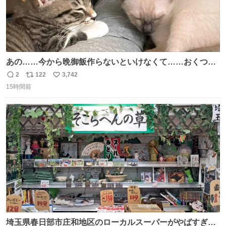
あの……今から晩御飯作らないといけなくて……おくつろ
ぎのところ申し訳ないのですが……あの………😥
2
122
3,742
返
リ
い
15時間前
信
ポ
い
数
ス
ね
ト
数
数
埼玉県春日部市庄和地区のローカルスーパーがやばすぎ