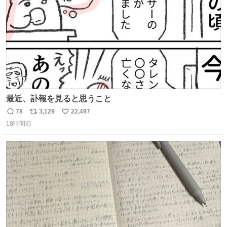
最近、訃報を見ると思うこと
78
3,129
22,497
返
リ
い
18時間前
信
ポ
い
数
ス
ね
ト
数
数