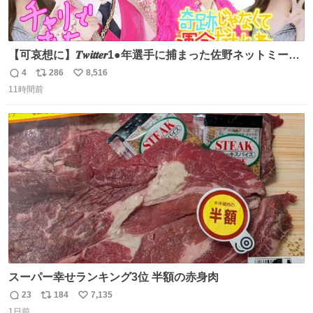
【可哀想に】𝑻𝒘𝒊𝒕𝒕𝒆𝒓1●年選手に捕まった佐野ネットミーム
勇斗さんのコラボプリ
4
286
8,516
返
リ
い
11時間前
信
ポ
い
数
ス
ね
ト
数
数
スーパー幸せランキング3位 半額の赤身肉
23
184
7,135
返
リ
い
1日前