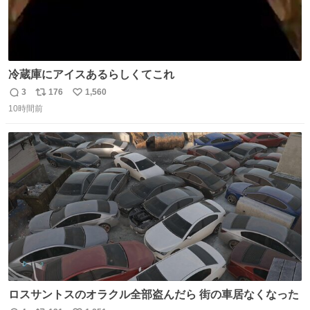
冷蔵庫にアイスあるらしくてこれ
3
176
1,560
返
リ
い
10時間前
信
ポ
い
数
ス
ね
ト
数
数
ロスサントスのオラクル全部盗んだら 街の車居なくなった