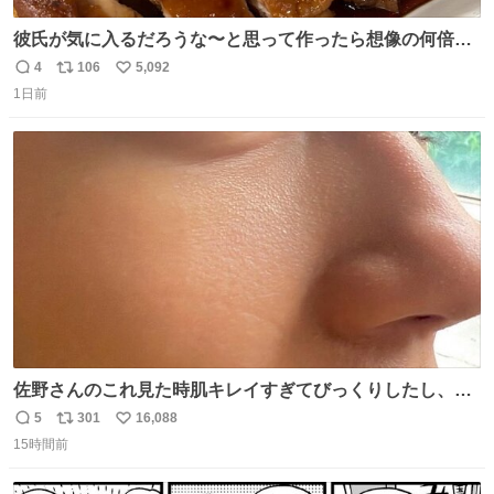
彼氏が気に入るだろうな〜と思って作ったら想像の何倍も
美味しい美味しい言ってくれて嬉しい
4
106
5,092
返
リ
い
1日前
信
ポ
い
数
ス
ね
ト
数
数
佐野さんのこれ見た時肌キレイすぎてびっくりしたし、や
はりアイドルって体型･肌管理すごすぎる
5
301
16,088
返
リ
い
15時間前
信
ポ
い
数
ス
ね