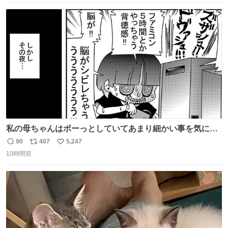
数
ス
ね
ト
数
数
私の母ちゃんはボーっとしていてあまり細かい事を気にし
ません。優秀な人の多い現代の価値観から見ると、あまり
90
407
5,247
返
リ
い
優秀な母親ではないかもしれません。でも、だからこそ、
10時間前
信
ポ
い
私はそういう母親が大好きです。今も昔もすごくリラック
数
ス
ね
スします。「優秀」と「良い」は別なんですよね。 1/2
ト
数
数