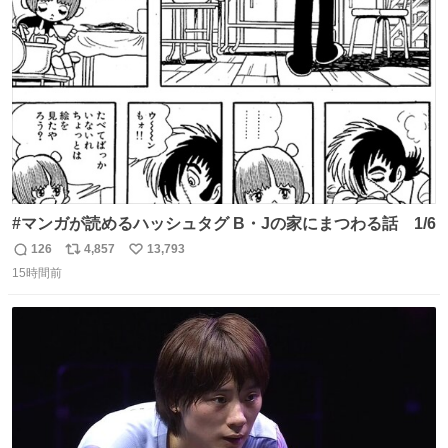
り陶板で原寸大に再現し、2014年より展示しています。 #
ト
数
数
大塚国際美術館
#マンガが読めるハッシュタグ B・Jの家にまつわる話 1/6
126
4,857
13,793
返
リ
い
15時間前
信
ポ
い
数
ス
ね
ト
数
数