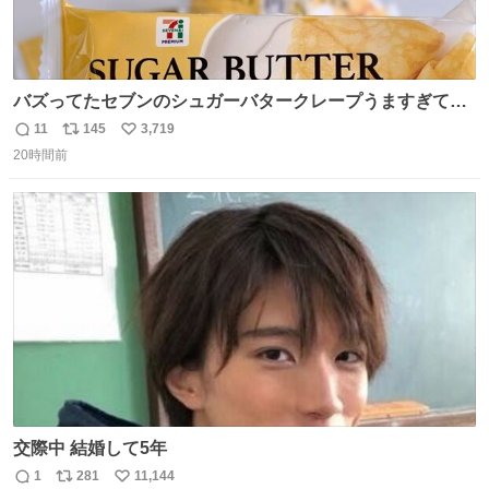
バズってたセブンのシュガーバタークレープうますぎて
7NOWで買い溜め🛒💭
11
145
3,719
返
リ
い
20時間前
信
ポ
い
数
ス
ね
ト
数
数
交際中 結婚して5年
1
281
11,144
返
リ
い