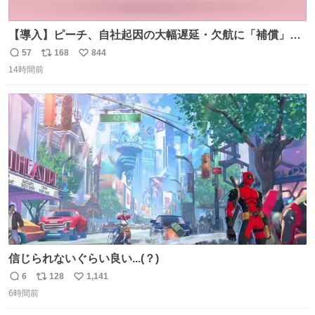
【導入】ピーチ、自社起因の大幅遅延・欠航に「補償」開
始へ news.livedoor.com/article/detail… 同社に起因する理
57
168
844
返
リ
い
由によって大幅遅延や欠航が発生した場合、乗客が負担し
14時間前
信
ポ
い
た宿泊費や交通費を、領収書の事後申請に基づき、国内線
数
ス
ね
は1人あたり上限1万円、国際線は上限2万円まで支払う。
ト
数
数
信じられないぐらい良い...(？)
6
128
1,141
返
リ
い
6時間前
信
ポ
い
数
ス
ね