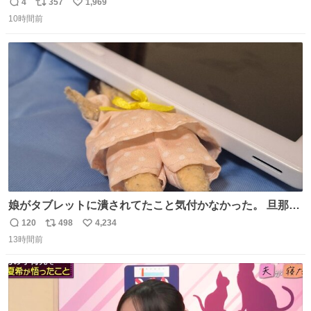
4
357
1,969
返
リ
い
10時間前
信
ポ
い
数
ス
ね
ト
数
数
娘がタブレットに潰されてたこと気付かなかった。 旦那だ
けは娘の波長を感じ取れるから声出せずともSOSが伝わっ
120
498
4,234
返
リ
い
たらしい。 急いで旦那が救出して、泣きじゃくる娘に自分
13時間前
信
ポ
い
も謝って抱きしめようとしたら、ビンタされてしまった。
数
ス
ね
3回ほど。 小さい手だけど、地味に痛い。 その後、娘は旦
ト
数
数
那に泣きついてた。