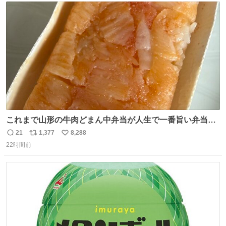
ト
数
数
これまで山形の牛肉どまん中弁当が人生で一番旨い弁当だ
ったのだが、それを遥かに超える弁当発見。 個人的に駅弁
21
1,377
8,288
返
リ
い
＆空弁ランキングぶっち切りで首位を独走しているお弁当
22時間前
信
ポ
い
です🥹 福岡空港＆博多駅で購入可🍱 博多駅界隈にステイさ
数
ス
ね
れてるクルーの方は駅での購入が断然オススメです👍 #え
ト
数
数
んがわ明太寿司