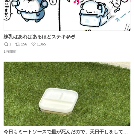
練乳はあればあるほどステキ🧊🍧
3
156
1,365
返
リ
い
1時間前
信
ポ
い
数
ス
ね
ト
数
数
今日もミートソースで皿が死んだので、天日干しをしてい