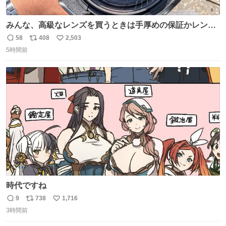
みんな、高級なレンズを買うときは手厚めの保証かレンズ
保護フィルターをちゃんと付けておくんだぞ、お兄さんと
58
408
2,503
返
リ
い
の約束だぞ…😭 涙で画面が見えない…
5時間前
信
ポ
い
数
ス
ね
ト
数
数
時代ですね
9
738
1,716
返
リ
い
3時間前
信
ポ
い
数
ス
ね