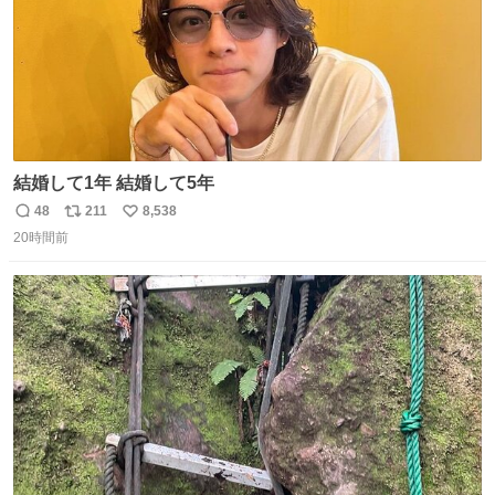
結婚して1年 結婚して5年
48
211
8,538
返
リ
い
20時間前
信
ポ
い
数
ス
ね
ト
数
数