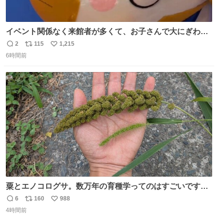
イベント関係なく来館者が多くて、お子さんで大にぎわ
い。 🐹を知らない子が「ねこ🐱」「ねこかな？」とつぶや
2
115
1,215
返
リ
い
いたら音速で反応していた
6時間前
信
ポ
い
数
ス
ね
ト
数
数
粟とエノコログサ。数万年の育種学ってのはすごいです
な。
6
160
988
返
リ
い
4時間前
信
ポ
い