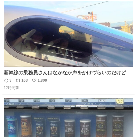
ト
数
数
新幹線の乗務員さんはなかなか声をかけづらいのだけど😅
ルミエールの運転士さん、運転台にカメラマン向けたらお
3
163
1,809
返
リ
い
二人で敬礼🫡✨ 暗くて上手く撮れないなぁ…な顔してた
12時間前
信
ポ
い
ら、わざわざ車外に出て来てくださり✨ 「フリー素材なの
数
ス
ね
で載せて大丈夫です！」と自ら言ってくださる親切気さく
ト
数
数
なS運転士さん感謝