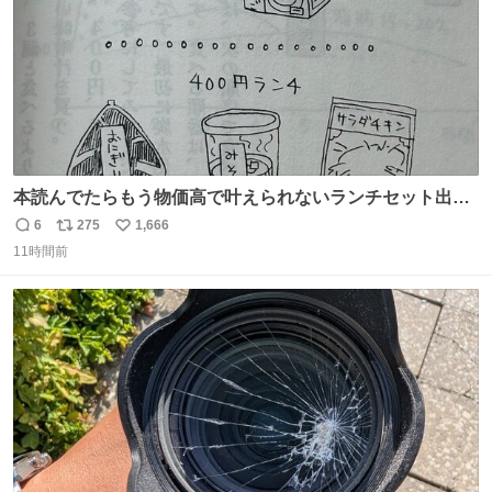
本読んでたらもう物価高で叶えられないランチセット出て
きた
6
275
1,666
返
リ
い
11時間前
信
ポ
い
数
ス
ね
ト
数
数