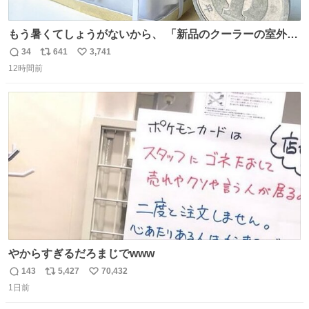
もう暑くてしょうがないから、 「新品のクーラーの室外機
のミニチュア」 でも見ていってよ
34
641
3,741
返
リ
い
12時間前
信
ポ
い
数
ス
ね
ト
数
数
やからすぎるだろまじでwww
143
5,427
70,432
返
リ
い
1日前
信
ポ
い
数
ス
ね