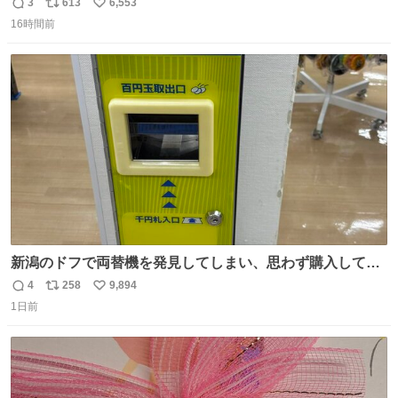
チーネは 真剣(ガチ)で美味いぞ
3
613
6,553
返
リ
い
16時間前
信
ポ
い
数
ス
ね
ト
数
数
新潟のドフで両替機を発見してしまい、思わず購入してし
まい大阪に発送するイベントが発生
4
258
9,894
返
リ
い
1日前
信
ポ
い
数
ス
ね
ト
数
数