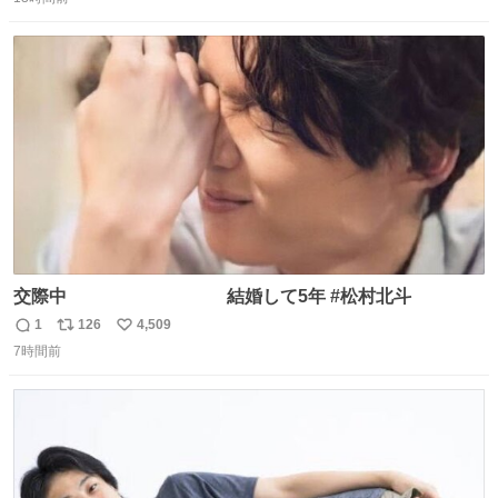
信
ポ
い
数
ス
ね
ト
数
数
交際中 結婚して5年 #松村北斗
1
126
4,509
返
リ
い
7時間前
信
ポ
い
数
ス
ね
ト
数
数