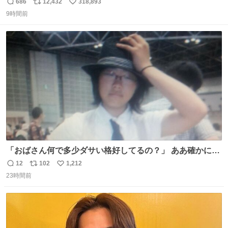
686
12,432
318,893
返
リ
い
9時間前
信
ポ
い
数
ス
ね
ト
数
数
「おばさん何で多少ダサい格好してるの？」 ああ確かに多
少ダサいな。君達が大人になる時にはこんな格好しなくて
12
102
1,212
返
リ
い
済むと良いな
23時間前
信
ポ
い
数
ス
ね
ト
数
数