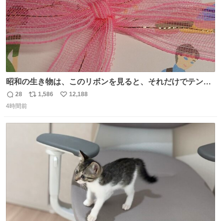
昭和の生き物は、このリボンを見ると、それだけでテンシ
ョンが上がるのである。
28
1,586
12,188
返
リ
い
4時間前
信
ポ
い
数
ス
ね
ト
数
数