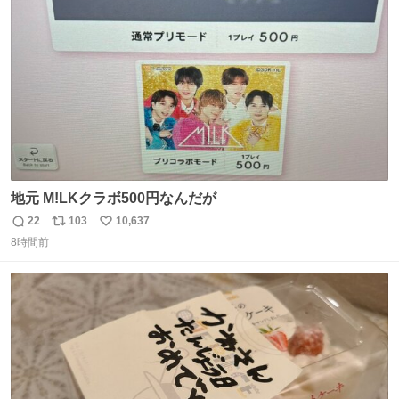
ト
数
数
地元 M!LKクラボ500円なんだが
22
103
10,637
返
リ
い
8時間前
信
ポ
い
数
ス
ね
ト
数
数