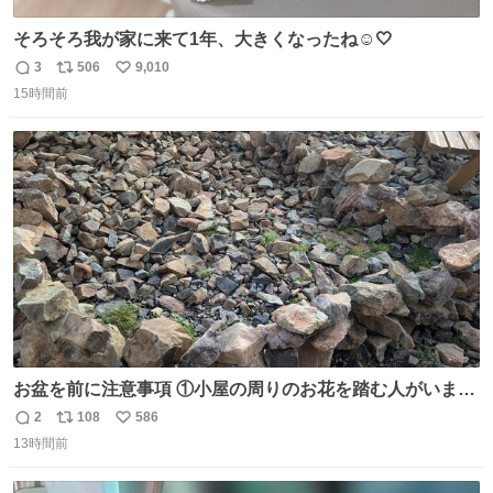
そろそろ我が家に来て1年、大きくなったね☺️🤍
3
506
9,010
返
リ
い
15時間前
信
ポ
い
数
ス
ね
ト
数
数
お盆を前に注意事項 ①小屋の周りのお花を踏む人がいま
す。石で囲うと踏む人は減りましたがストックで差す人が
2
108
586
返
リ
い
います。よく見て下さい。②小屋の前の水は手洗い用で
13時間前
信
ポ
い
す。水筒とかに入れないで下さい。3000mの小屋で水が無
数
ス
ね