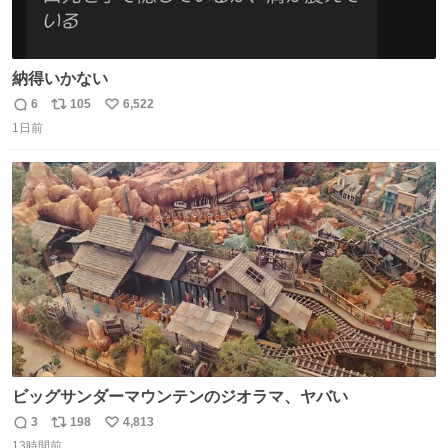
納得いかない
6
105
6,522
返
リ
い
1日前
信
ポ
い
数
ス
ね
ト
数
数
ビッグサンダーマウンテンのジオラマ、ヤバい
3
198
4,813
返
リ
い
13時間前