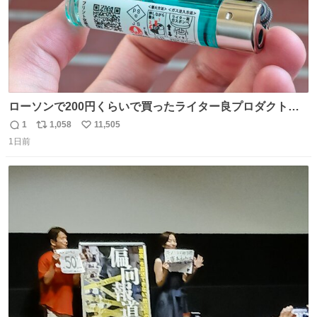
ローソンで200円くらいで買ったライター良プロダクトだ
これ 質感めっちゃ良い ガス充填とフリント交換もできてマ
1
1,058
11,505
返
リ
い
ジでこういうのでいいんだよ案件
1日前
信
ポ
い
数
ス
ね
ト
数
数