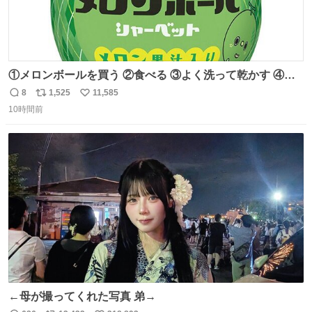
①メロンボールを買う ②食べる ③よく洗って乾かす ④か
わいい
8
1,525
11,585
返
リ
い
10時間前
信
ポ
い
数
ス
ね
ト
数
数
←母が撮ってくれた写真 弟→