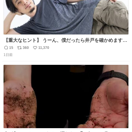
【重大なヒント】 うーん、僕だったら井戸を確かめますけ
どね
15
360
11,370
返
リ
い
1日前
信
ポ
い
数
ス
ね
ト
数
数