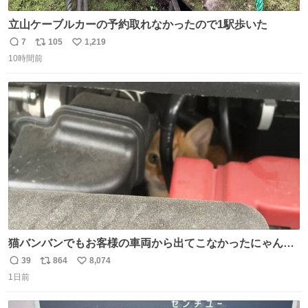
立山ケーブルカーの予約取れなかったので1駅歩いた
7
105
1,219
返
リ
い
10時間前
信
ポ
い
数
ス
ね
ト
数
数
猫バンバンでもお客様の車両から出てこなかったにゃんこ
🐈 救出しようとした工場長が腕を引っ掻かれ、ぱんぱんに
39
864
8,074
返
リ
い
膨れ上がり、傷だらけ血だらけになりながらも何とか救出
1日前
信
ポ
い
したこの子はその後、工場長の家の子になりました😌💕
数
ス
ね