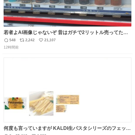
若者よAI画像じゃないぞ 昔はガチで2リットル売ってたん
やでw
548
2,242
21,107
返
リ
い
12時間前
信
ポ
い
数
ス
ね
ト
数
数
何度も言っていますが KALDI生パスタシリーズのフェット