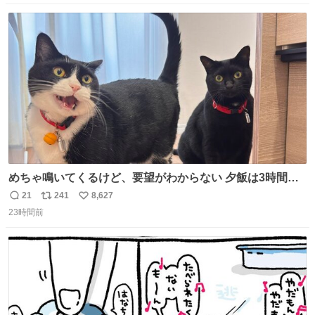
数
ス
ね
ト
数
数
めちゃ鳴いてくるけど、要望がわからない 夕飯は3時間も
先だしな
21
241
8,627
返
リ
い
23時間前
信
ポ
い
数
ス
ね
ト
数
数