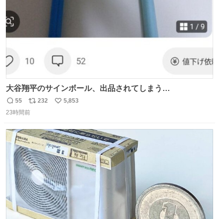
大谷翔平のサインボール、出品されてしまう…
55
232
5,853
返
リ
い
23時間前
信
ポ
い
数
ス
ね
ト
数
数