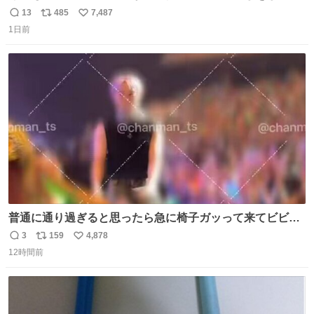
ます🍝 ありがとう先人の知恵
13
485
7,487
返
リ
い
1日前
信
ポ
い
数
ス
ね
ト
数
数
普通に通り過ぎると思ったら急に椅子ガッって来てビビっ
た。そんでまじいい匂い。← #超特急_ESCORT
3
159
4,878
返
リ
い
12時間前
信
ポ
い
数
ス
ね
ト
数
数