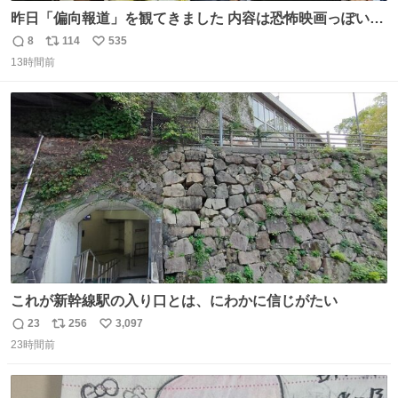
昨日「偏向報道」を観てきました 内容は恐怖映画っぽいの
かと思ってましたが きちんとエンタメ映画でした。 伏線回
8
114
535
返
リ
い
収もあり、小さい笑いもあり、爽快感もある満足 びっくり
13時間前
信
ポ
い
したのが客層高年齢層だった、この映画ってテレビとか新
数
ス
ね
聞で取り上げてないのにこれだけネットを駆使してる方多
ト
数
数
い 変わるぞ日本
これが新幹線駅の入り口とは、にわかに信じがたい
23
256
3,097
返
リ
い
23時間前
信
ポ
い
数
ス
ね
ト
数