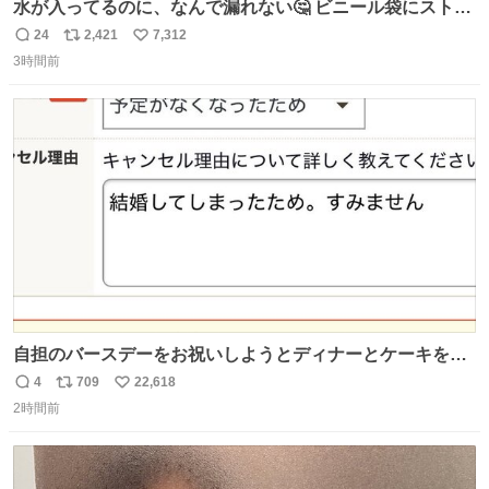
水が入ってるのに、なんで漏れない🤔 ビニール袋にストロ
ーを刺しているだけなのに、水が漏れない😳 実はこれ、ち
24
2,421
7,312
返
リ
い
ゃんと理由があるんです💁🏽‍♂️ ビニール袋に水を入れて、ス
3時間前
信
ポ
い
トローを横から差すだけ！ ストローの先端が水面より上に
数
ス
ね
あると、水はほとんど出てきません🙆🏽‍♂️ ポイントは「空
ト
数
数
気」でした🤭
自担のバースデーをお祝いしようとディナーとケーキを予
約していたにも関わらず、当の本人がご結婚なさったので
4
709
22,618
返
リ
い
泣く泣くキャンセルした可哀想な重岡担を見かけたら私で
2時間前
信
ポ
い
す
数
ス
ね
ト
数
数