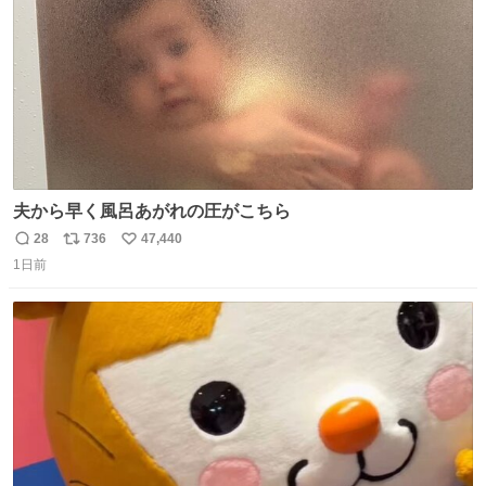
夫から早く風呂あがれの圧がこちら
28
736
47,440
返
リ
い
1日前
信
ポ
い
数
ス
ね
ト
数
数