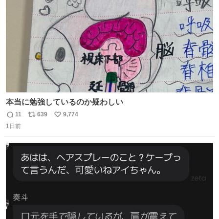
数
本当に勉強しているのか疑わしい
11
639
9,774
返
リ
い
1日前
信
ポ
い
数
ス
ね
ト
数
数