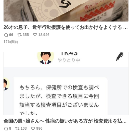
26才の息子、近年行動援護を使ってお出かけをよくする 親
との外出はもう嫌らしい。 中身は小学生位なのに小癪な😅
66
355
18,946
返
リ
い
昨日は夜のショッピングモールに行った 先に寝といてよ❗
17時間前
信
ポ
い
と何度も何度も言い残して。 起きたら冷蔵庫に… ああ、こ
数
ス
ね
れ買いに行ってくれたんだ…😭
ト
数
数
全国の風○嬢さんへ 性病の疑いがある方が 検査費用を払い
たくないからと 検査に行かず、遊び続けているので 気をつ
8
103
980
返
リ
い