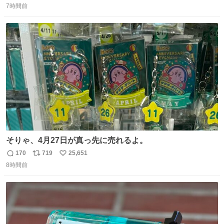
けてください🙇‍♀️ オキニトークの名前を ここに置いておき
7時間前
信
ポ
い
ますね。
数
ス
ね
ト
数
数
そりゃ、4月27日が真っ先に売れるよ。
170
719
25,651
返
リ
い
8時間前
信
ポ
い
数
ス
ね
ト
数
数