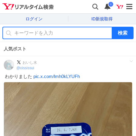
i
ログイン
ID新規取得
検索
人気ポスト
おいし水
@
oississui
わかりました
pic.x.com/lmh0kLYUFh