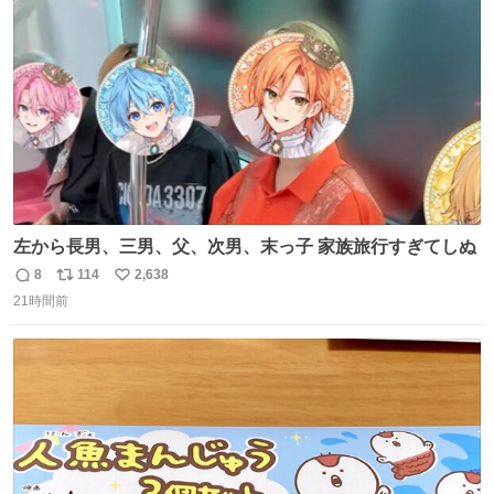
料の小屋などありません。そもそも天水なので飲めませ
ト
数
数
ん。続く
左から長男、三男、父、次男、末っ子 家族旅行すぎてしぬ
8
114
2,638
返
リ
い
21時間前
信
ポ
い
数
ス
ね
ト
数
数