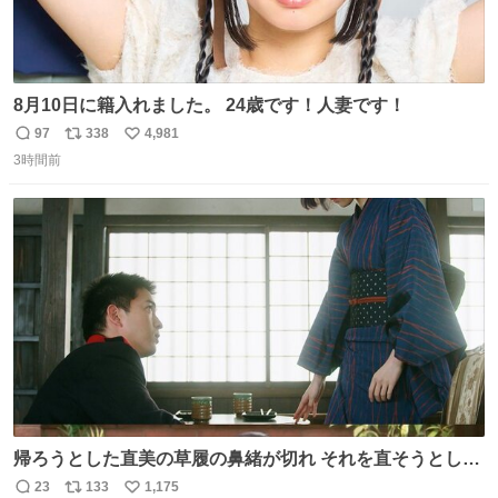
8月10日に籍入れました。 24歳です！人妻です！
97
338
4,981
返
リ
い
3時間前
信
ポ
い
数
ス
ね
ト
数
数
帰ろうとした直美の草履の鼻緒が切れ それを直そうとした
小川がさらに壊し…… 結果、直美をおんぶして送ることに
23
133
1,175
返
リ
い