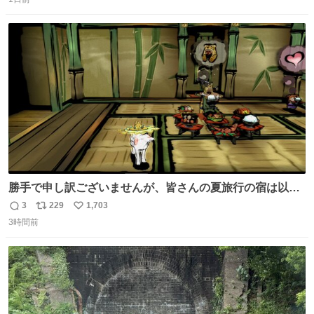
信
ポ
い
数
ス
ね
ト
数
数
勝手で申し訳ございませんが、皆さんの夏旅行の宿は以下
のルールで決めさせてもらいます！ ←この投稿が1万いい
3
229
1,703
返
リ
い
ね以上 →この投稿が1万いいね未満 #宿の日 #Okami #大神
3時間前
信
ポ
い
数
ス
ね
ト
数
数