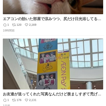
エアコンの効いた部屋で涼みつつ、尻だけ日光浴してる猫
もはや貴族じゃん！
1
120
2,169
返
リ
い
18時間前
信
ポ
い
数
ス
ね
ト
数
数
お友達が送ってくれた写真なんだけど羨ましすぎて禿げそ
う
1
176
2,131
返
リ
い
1日前