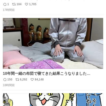
テンシャルを最大限活かしてるもん 私も整形とかじゃなく
1
104
1,705
返
リ
い
て、こういう垢抜け方したい
17時間前
信
ポ
い
数
ス
ね
ト
数
数
10年間一緒の布団で寝てきた結果こうなりました…
150
6,292
84,148
返
リ
い
18時間前
信
ポ
い
数
ス
ね
ト
数
数