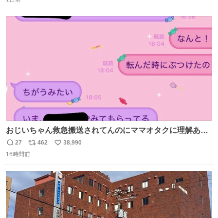
信
ポ
い
があったけど初代じゃあるまいし流石にそこまではねぇ 日
数
ス
ね
本初のモデルではあるけど´д` ; #Apple #iPhone3G
ト
数
数
おじいちゃん救急搬送されてんのにママオタクに理解あっ
て不謹慎だけどウケる
27
462
38,990
返
リ
い
16時間前
信
ポ
い
数
ス
ね
ト
数
数