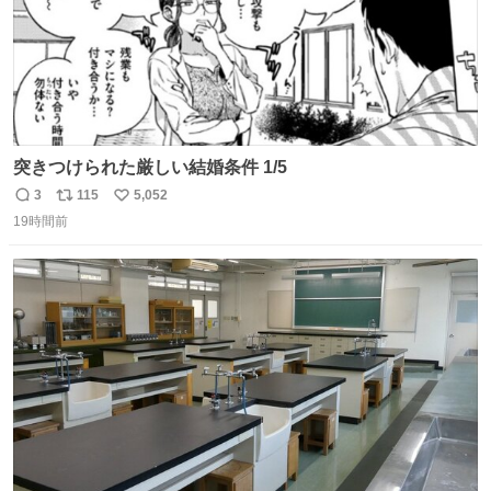
突きつけられた厳しい結婚条件 1/5
3
115
5,052
返
リ
い
19時間前
信
ポ
い
数
ス
ね
ト
数
数