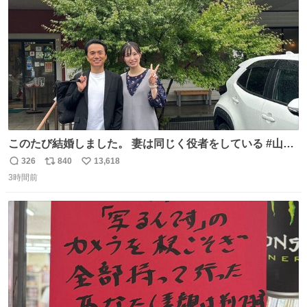
数
このたび結婚しました。 妻は同じく役者をしている #山下
ひかり です。 これからも一つひとつの作品に真摯に向き合
326
840
13,618
返
リ
い
い、役者として精進していきます。変わらず見守っていた
3時間前
信
ポ
い
だけたら嬉しいです。 写真は先日、妻の故郷へ行った時に
数
ス
ね
立ち寄った、妻のソウルフードのラーメン屋さんでの一枚
ト
数
数
🍜