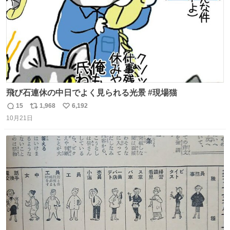
飛び石連休の中日でよく見られる光景 #現場猫
15
1,968
6,192
返
リ
い
10月21日
信
ポ
い
数
ス
ね
ト
数
数