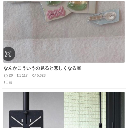
ト
数
数
なんかこういうの見ると悲しくなる😔
20
117
5,023
返
リ
い
1日前
信
ポ
い
数
ス
ね
ト
数
数