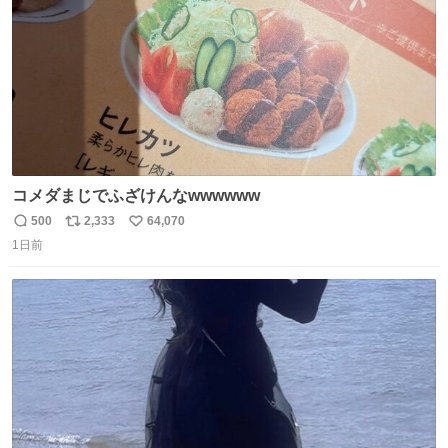
コメダまじでふざけんなwwwwww
500
2,333
64,070
返
リ
い
1日前
信
ポ
い
数
ス
ね
ト
数
数