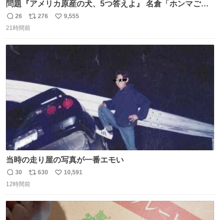
問題『アメリカ原産の犬、5つ答えよ』 名倉「ホンマごめ
ん。 日本」
26
276
9,555
返
リ
い
21時間前
信
ポ
い
数
ス
ね
ト
数
数
当時の走り屋の写真が一番エモい
30
630
10,591
返
リ
い
12時間前
信
ポ
い
数
ス
ね
ト
数
数