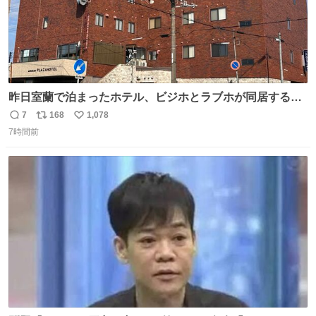
昨日室蘭で泊まったホテル、ビジホとラブホが同居する謎
形態だった。2階と3階の部屋数が異様に少ない。
7
168
1,078
返
リ
い
7時間前
信
ポ
い
数
ス
ね
ト
数
数