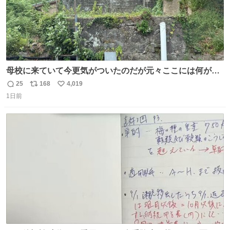
母校に来ていて今更気がついたのだが元々ここには何があ
ったのだろう…？_:(´ཀ`」 ∠):
25
168
4,019
返
リ
い
1日前
信
ポ
い
数
ス
ね
ト
数
数