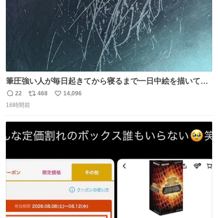
筆圧強い人が毎日起きてから寝るまで一日中絵を描いてる
とこうなる。 異常事態です。
22
468
14,096
返
リ
い
16時間前
信
ポ
い
数
ス
ね
ト
数
数