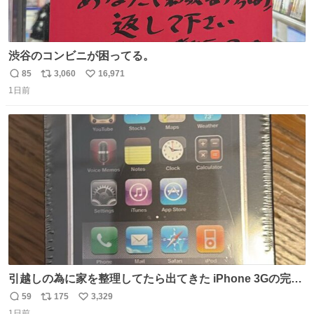
渋谷のコンビニが困ってる。
85
3,060
16,971
返
リ
い
1日前
信
ポ
い
数
ス
ね
ト
数
数
引越しの為に家を整理してたら出てきた iPhone 3Gの完全
未開封品 かなり前に楽天だかで買った多分未使用のデモ機
59
175
3,329
返
リ
い
で-が出るのだと思うんだよね ヤフオクで売れてない190万
1日前