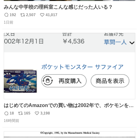
みんな中学校の理科室こんな感じだった人いる？
192
2,507
41,017
返
リ
い
1日前
信
ポ
い
数
ス
ね
ト
数
数
はじめてのAmazonでの買い物は2002年で、ポケモンを買
ったようだ 24年前かぁ。
18
165
3,198
返
リ
い
16時間前
信
ポ
い
数
ス
ね
ト
数