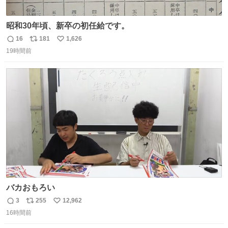
昭和30年頃、新卒の初任給です。
16
181
1,626
返
リ
い
19時間前
信
ポ
い
数
ス
ね
ト
数
数
バカおもろい
3
255
12,962
返
リ
い
16時間前
信
ポ
い
数
ス
ね