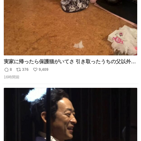
実家に帰ったら保護猫がいてさ 引き取ったうちの父以外に
は威嚇してくるよって話を聞いてたんだけど僕は大丈夫そ
8
376
9,409
返
リ
い
う 可愛いなこいつ
16時間前
信
ポ
い
数
ス
ね
ト
数
数