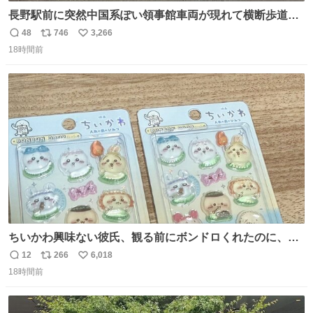
長野駅前に突然中国系ぽい領事館車両が現れて横断歩道に
停車して普通に荷物下ろし始めたけど超法規的活動だから
48
746
3,266
返
リ
い
治外法権なのすごい
18時間前
信
ポ
い
数
ス
ね
ト
数
数
ちいかわ興味ない彼氏、観る前にボンドロくれたのに、見
た後に返却求められた。くそう。
12
266
6,018
返
リ
い
18時間前
信
ポ
い
数
ス
ね
ト
数