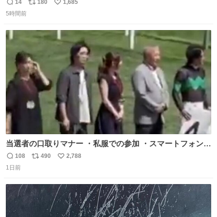
迎え行きたい
14
180
1,685
返
リ
い
5時間前
信
ポ
い
数
ス
ね
ト
数
数
当選者の口取りマナー ・私服での参加 ・スマートフォンで
の撮影 ・調教師へ自分から握手を求める行為 ・シャツをズ
108
490
2,788
返
リ
い
ボンにインしていない服装 ・ボディーバッグの着用 私も口
1日前
信
ポ
い
ドリに参加したいので、出禁になる前に繰り返し案内して
数
ス
ね
ほしい #DMMバヌーシ
ト
数
数