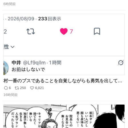
なりました。 👇鼻緒はいつも恋のキューピッド？
6時間前
信
ポ
い
web.nhk/tv/an/kazekaor…［見逃し配信中］ #朝ドラ #風
数
ス
ね
薫る 上坂樹里 甲斐翔真
ト
数
数
村一番のブスであることを自覚しながらも勇気を出して村
長の息子に恋文を書いたら翌日村の共用井戸に捨てられて
6
250
6,021
返
リ
い
たときの顔になった
16時間前
信
ポ
い
数
ス
ね
ト
数
数