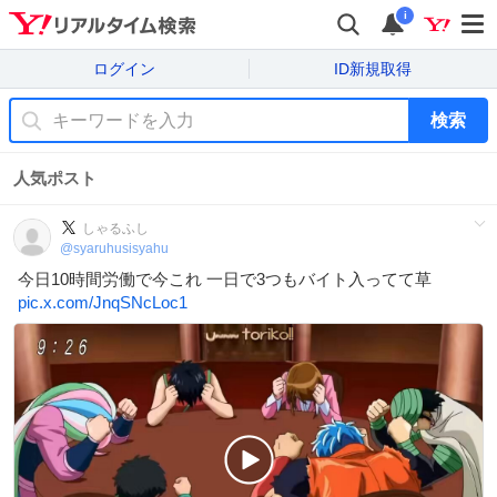
i
ログイン
ID新規取得
検索
人気ポスト
しゃるふし
@
syaruhusisyahu
今日10時間労働で今これ 一日で3つもバイト入ってて草
pic.x.com/JnqSNcLoc1