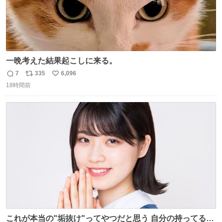
一晩考えた結果起こしに来る。
7
335
6,096
返
リ
い
18時間前
信
ポ
い
数
ス
ね
ト
数
数
これが本当の"垢抜け"ってやつだと思う 自分の持ってるポ