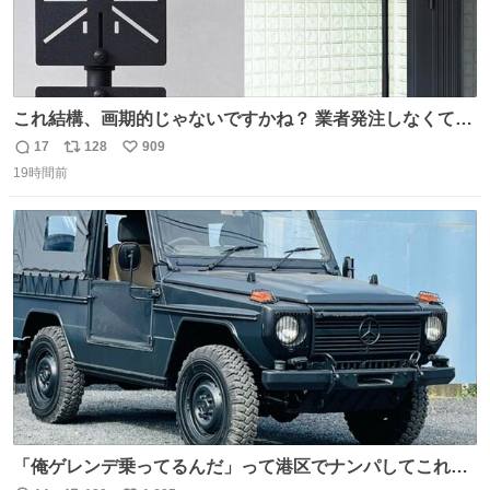
これ結構、画期的じゃないですかね？ 業者発注しなくて
も、誰でも簡単に防犯カメラ設置が… 町の電気屋さんでも
17
128
909
返
リ
い
施工できそう
19時間前
信
ポ
い
数
ス
ね
ト
数
数
「俺ゲレンデ乗ってるんだ」って港区でナンパしてこれで