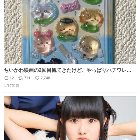
ト
数
数
ちいかわ映画の2回目観てきたけど、やっぱりハチワレの
「ハモりすごいよッ…」に対するちいかわの「エ゛ッ!?(い
12
731
7,748
返
リ
い
まそんな場合じゃねぇだろお前よぉ)」が面白すぎる。
17時間前
信
ポ
い
数
ス
ね
ト
数
数