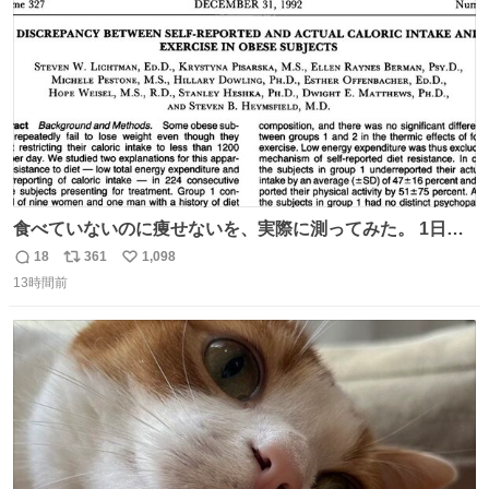
数
食べていないのに痩せないを、実際に測ってみた。 1日
1200kcal未満と申告しながら減量できない10人を、14日間
18
361
1,098
返
リ
い
調査。 本人の申告は平均1028kcal/日だったが、実際の摂
13時間前
信
ポ
い
取量は2081kcal/日。食事量を47％少なく、身体活動を
数
ス
ね
51％多く見積もっていた。
ト
数
数