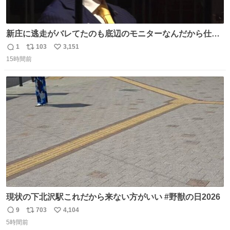
新庄に逃走がバレてたのも底辺のモニターなんだから仕方
ないと開き直る山本w w w w w w #VIVANT #悪役会議室
1
103
3,151
返
リ
い
15時間前
信
ポ
い
数
ス
ね
ト
数
数
現状の下北沢駅これだから来ない方がいい #野獣の日2026
9
703
4,104
返
リ
い
5時間前
信
ポ
い