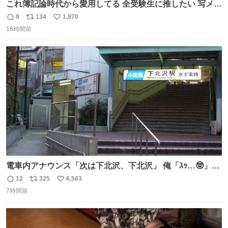
これ簿記論時代から愛用してる 全受験生に推したい 写メし
たとこ、ピーーてレシートよりひと回り大きいサイズくら
9
134
1,970
返
リ
い
いで、シールで出てくるからペターって貼って間違ったと
16時間前
信
ポ
い
こメモメモして持ち歩いてるの 便利だから使って 回し者で
数
ス
ね
もPRでもないよ
ト
数
数
電車内アナウンス「次は下北沢、下北沢」 俺「ｽｯ…🤓」
(立ち上がる) 周りの乗客「(やっぱりな……)」
12
325
6,563
返
リ
い
7時間前
信
ポ
い
数
ス
ね
ト
数
数