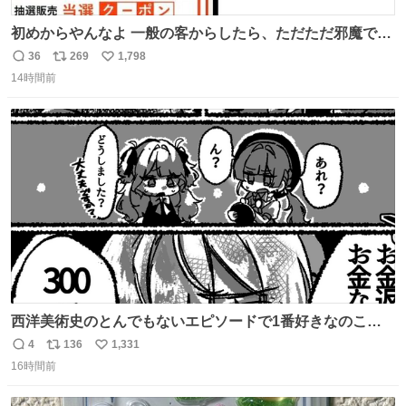
初めからやんなよ 一般の客からしたら、ただただ邪魔でし
かないのよ
36
269
1,798
返
リ
い
14時間前
信
ポ
い
数
ス
ね
ト
数
数
西洋美術史のとんでもないエピソードで1番好きなのこれ
モネのエピソード大体面白い #絵がみの美術史創作
4
136
1,331
返
リ
い
16時間前
信
ポ
い
数
ス
ね