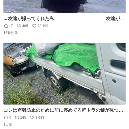
←友達が撮ってくれた私 友達が描
いてくれた私→
17
405
28,190
返
リ
い
16時間前
信
ポ
い
数
ス
ね
ト
数
数
コレは盗難防止のために前に停めてる軽トラの鍵が見つか
らなくて 持ち主すら動かすことができない鉄壁のスープラ
4
145
3,083
返
リ
い
1日前
信
ポ
い