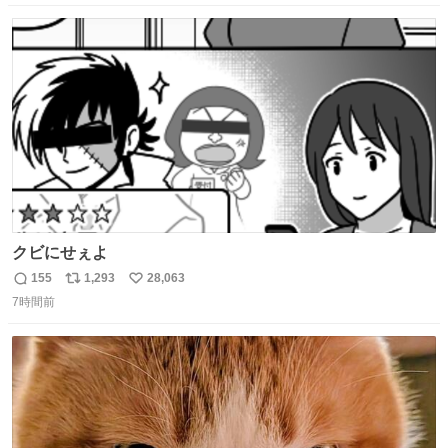
数
ス
ね
ト
数
数
クビにせぇよ
155
1,293
28,063
返
リ
い
7時間前
信
ポ
い
数
ス
ね
ト
数
数