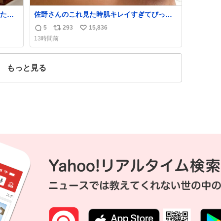
たら
佐野さんのこれ見た時肌キレイすぎてびっく
れて
りしたし、やはりアイドルって体型･肌管理す
5
293
15,836
返
リ
い
ごすぎる
13時間前
信
ポ
い
数
ス
ね
ト
数
もっと見る
数