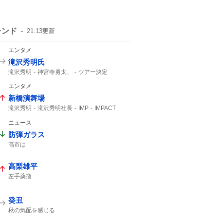
レンド
21:13
更新
エンタメ
滝沢秀明氏
滝沢秀明
神宮寺勇太、
ツアー決定
Number_i
エンタメ
新橋演舞場
滝沢秀明
滝沢秀明社長
IMP
IMPACT
主演舞台
TOBE
IMP.
ニュース
防弾ガラス
高市は
高梨雄平
左手薬指
癸丑
秋の気配を感じる