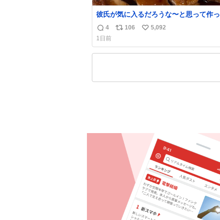
彼氏が気に入るだろうな〜と思って作っ
想像の何倍も美味しい美味しい言ってく
4
106
5,092
返
リ
い
嬉しい
1日前
信
ポ
い
数
ス
ね
ト
数
数