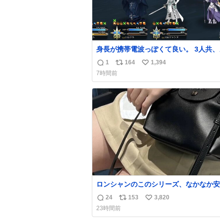
身長が携帯電波っぽくて良い。 3人共、
チャ強くなった。 しかし回復量凄いな。 
1
164
1,394
返
リ
い
S.T.S⚔️🚩
7時間前
信
ポ
い
数
ス
ね
ト
数
数
ロンシャンのこのシリーズ、なかなか安
らないのにセール価格になってる🖤✨レ
24
153
3,820
返
リ
い
なのが反則級にかわいい。持ってるだけ
23時間前
ーデが格上げされる。
信
ポ
い