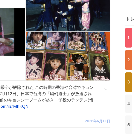
ト
1
2
3
た戒厳令が解除された この時期の香港や台湾でキョン
7年1月12日、日本で台湾の「幽幻道士」が放送され
 空前のキョンシーブームが起き、子役のテンテン(恬
4
.com/ilz4vlhKQN
2026年6月11日
5