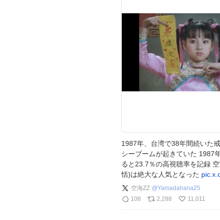
1987年、台湾で38年間続い
シーブームが起きていた 198
ると23.7％の高視聴率を記録
恬)は絶大な人気となった
pic.x
空海ZZ
@
Yamadahana25
108
2,288
11,011