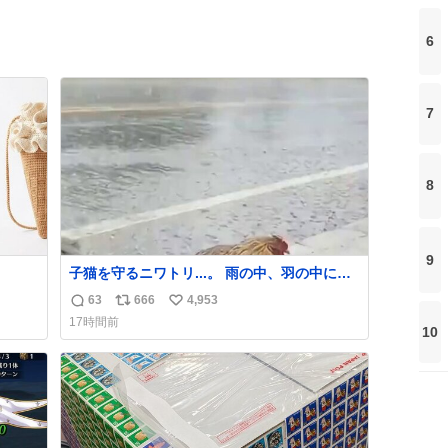
6
7
8
9
子猫を守るニワトリ...。 雨の中、羽の中に子
猫を入れて守る姿に感動した！！ 愛は種族を
63
666
4,953
返
リ
い
超える！
17時間前
信
ポ
い
10
数
ス
ね
ト
数
数