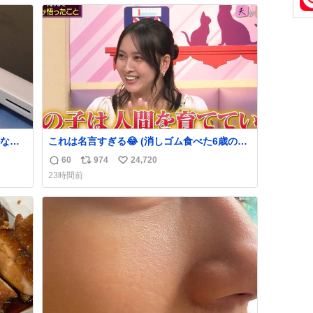
数
ス
ね
ト
数
数
なか
これは名言すぎる😂 (消しゴム食べた6歳の弟
るから
を思い出しながら)
60
974
24,720
返
リ
い
急いで
23時間前
も謝
信
ポ
い
てし
数
ス
ね
味に
ト
数
た。
数