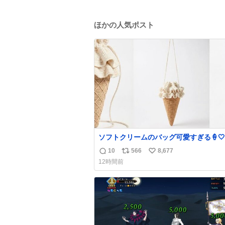
ほかの人気ポスト
ソフトクリームのバッグ可愛すぎる🍦🤍
10
566
8,677
返
リ
い
12時間前
信
ポ
い
数
ス
ね
ト
数
数