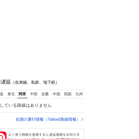
車遅延
（在来線、私鉄、地下鉄）
道
東北
関東
中部
近畿
中国
四国
九州
している路線はありません
全国の運行情報（Yahoo!路線情報）