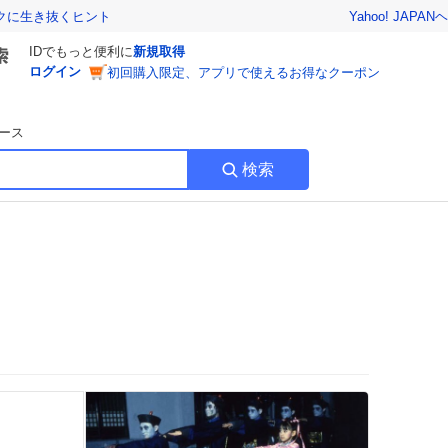
Yahoo! JAPAN
ヘ
トクに生き抜くヒント
IDでもっと便利に
新規取得
ログイン
初回購入限定、アプリで使えるお得なクーポン
ース
検索