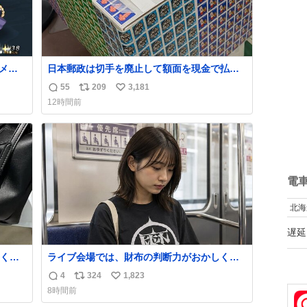
メッ
日本郵政は切手を廃止して額面を現金で払い

戻せ2026 #日本郵政 @JapanPostHD_PR
55
209
3,181
返
リ
い
12時間前
信
ポ
い
数
ス
ね
ト
数
数
電
北海
遅延
くな
ライブ会場では、財布の判断力がおかしくな
ザー
る。
4
324
1,823
返
リ
い
でコ
8時間前
信
ポ
い