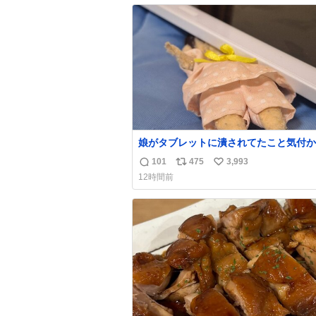
数
ス
ね
ト
数
数
娘がタブレットに潰されてたこと気付か
った。 旦那だけは娘の波長を感じ取れ
101
475
3,993
返
リ
い
声出せずともSOSが伝わったらしい。 
12時間前
旦那が救出して、泣きじゃくる娘に自分
信
ポ
い
って抱きしめようとしたら、ビンタされ
数
ス
ね
まった。3回ほど。 小さい手だけど、地
ト
数
痛い。 その後、娘は旦那に泣きついて
数