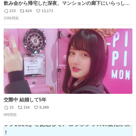
飲み会から帰宅した深夜、マンションの廊下にいらっしゃ
ったオニヤンマ様 まさかこんな都会でお会いできるなんて
233
624
13,173
返
リ
い
思っておらず大興奮しております かっこよすぎる 指を差し
20時間前
信
ポ
い
伸べると乗ってきてくれたのでひとまず一緒に帰宅しまし
数
ス
ね
たが、飛ばないということは弱っていらっしゃるのでしょ
ト
数
数
うか…素敵すぎる
交際中 結婚して5年
33
154
8,389
返
リ
い
8時間前
信
ポ
い
数
ス
ね
ト
数
数