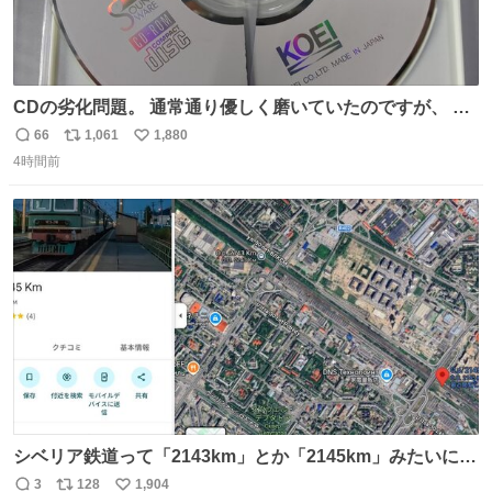
CDの劣化問題。 通常通り優しく磨いていたのですが、 薄
い氷のようにバリッと割れてしまいました。。 中々高価な
66
1,061
1,880
返
リ
い
ソフトなので辛いです😭 数十年後にはCDゲームソフト、
4時間前
信
ポ
い
みなこうなってしまうのでしょうか。。
数
ス
ね
ト
数
数
シベリア鉄道って「2143km」とか「2145km」みたいに、
モスクワからの距離名そのままの駅名があるんですね。
3
128
1,904