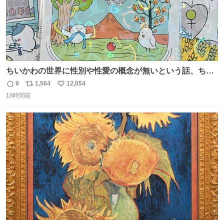
ちいかわの世界に性別や性愛の概念が無いという話、ちい
かわタロットでも恋人・女帝・女教皇あたりは性別を意識
9
1,564
12,054
返
リ
い
させないように描かれてるんだよね。かなり徹底している
18時間前
信
ポ
い
印象。
数
ス
ね
ト
数
数