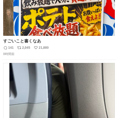
すごいこと書くなあ
141
2,045
21,880
返
リ
い
8時間前
信
ポ
い
数
ス
ね
ト
数
数