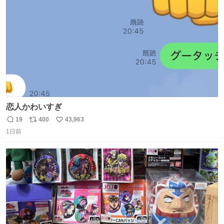
数
恋人かわいすぎ
19
400
43,963
返
リ
い
1日前
信
ポ
い
数
ス
ね
ト
数
数