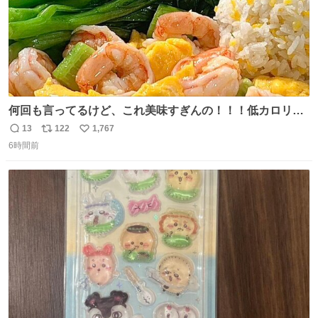
何回も言ってるけど、これ美味すぎんの！！！低カロリー
で満足感エグいから一生食べてる😭
13
122
1,767
返
リ
い
6時間前
信
ポ
い
数
ス
ね
ト
数
数