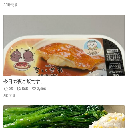
返
リ
い
22時間前
信
ポ
い
数
ス
ね
ト
数
数
今日の夜ご飯です。
25
565
2,496
返
リ
い
3時間前
信
ポ
い
数
ス
ね
ト
数
数