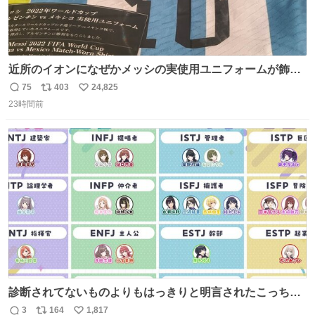
近所のイオンになぜかメッシの実使用ユニフォームが飾っ
てあっておもろい
75
403
24,825
返
リ
い
23時間前
信
ポ
い
数
ス
ね
ト
数
数
診断されてないものよりもはっきりと明言されたこっちで
話しませんかというお気持ち
3
164
1,817