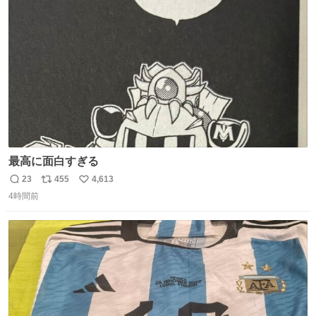
ト
数
数
最高に面白すぎる
23
455
4,613
返
リ
い
4時間前
信
ポ
い
数
ス
ね
ト
数
数