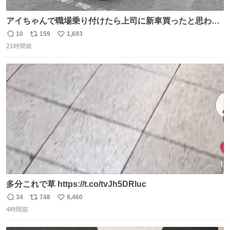
アイちゃんで職場乗り付けたら上司に新車買ったと思われ
たの嬉しすぎる。 20年落ちの車もやりようによっては新車
10
159
1,693
返
リ
い
っぽく見えるってことよ。 令和の車の横に並べても違和感
21時間前
信
ポ
い
ない平成18年式です。
数
ス
ね
ト
数
数
多分これで草 https://t.co/tvJh5DRluc
34
748
8,460
返
リ
い
4時間前
信
ポ
い
数
ス
ね