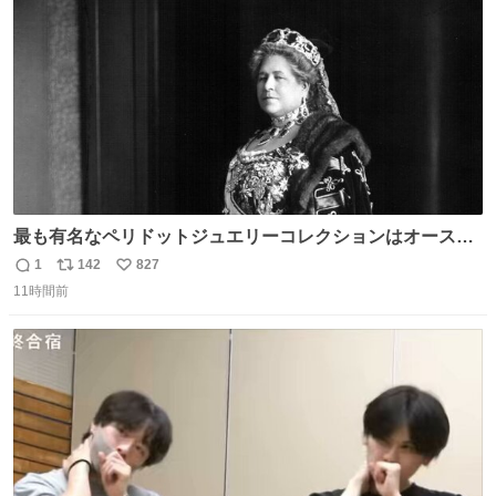
数
最も有名なペリドットジュエリーコレクションはオースト
リア大公妃イザベラが所有していたもの。一時期キッチン
1
142
827
返
リ
い
ペーパーに包んで保管されていたことに衝撃💥を受けた。
11時間前
信
ポ
い
数
ス
ね
ト
数
数