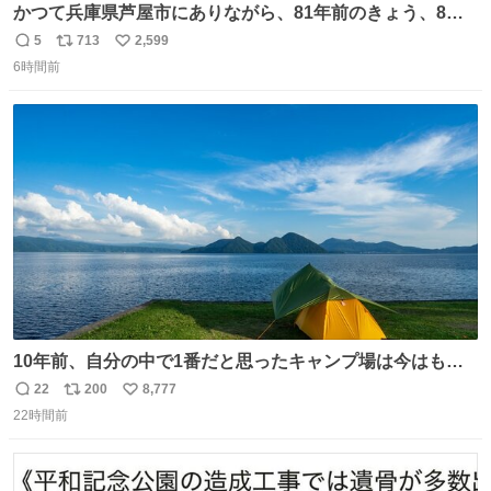
かつて兵庫県芦屋市にありながら、81年前のきょう、8月6
日の阪神大空襲の折に残念ながら焼失した、 #ゴッホ の幻
5
713
2,599
返
リ
い
の「 #ヒマワリ 」。 当館は、東京都にある武者小路実篤記
6時間前
信
ポ
い
念館にご協力いただき、当時発行されたカラー印刷画集よ
数
ス
ね
り陶板で原寸大に再現し、2014年より展示しています。 #
ト
数
数
大塚国際美術館
10年前、自分の中で1番だと思ったキャンプ場は今はもう
ない
22
200
8,777
返
リ
い
22時間前
信
ポ
い
数
ス
ね
ト
数