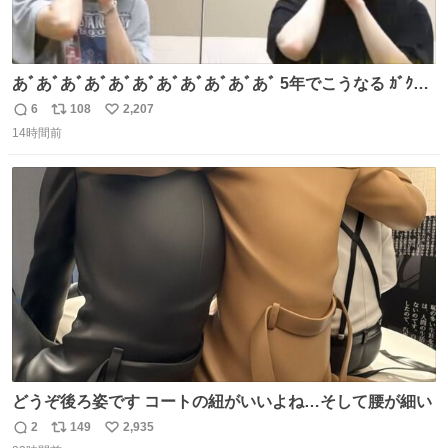
あﾞあﾞあﾞあﾞあﾞあﾞあﾞあﾞあﾞあﾞあﾞ 5年でこうなる ｶﾞｸｶﾞ
ｸ((( ；ﾟДﾟ)))ﾌﾞﾙﾌﾞﾙ
6
108
2,207
返
リ
い
14時間前
信
ポ
い
数
ス
ね
ト
数
数
どうぞ後ろ姿です コートの紐がいいよね…そして腰が細い
2
149
2,935
返
リ
い