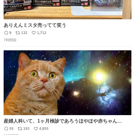
ありえんミスタ売ってて笑う
9
132
1,712
返
リ
い
7時間前
信
ポ
い
数
ス
ね
ト
数
数
産婦人科いて、1ヶ月検診であろうほやほや赤ちゃん👩‍🍼
と推定2,3歳の女の子👧🏻をワンオペで連れてるママがいる
55
193
4,955
返
リ
い