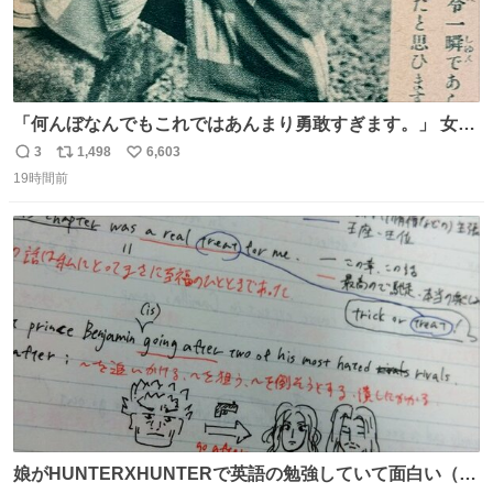
「何んぼなんでもこれではあんまり勇敢すぎます。」 女性
の立ち振る舞い指南コーナーで、大股を「下品」や「はし
3
1,498
6,603
返
リ
い
たない」という言葉を使わず「勇敢すぎます」と洒落っ気
19時間前
信
ポ
い
たっぷりにたしなめる当時の言葉選びよ 勇敢すぎます、使
数
ス
ね
っていきたい… （昭和4年婦人倶楽部新年号より）
ト
数
数
娘がHUNTERXHUNTERで英語の勉強していて面白い（娘