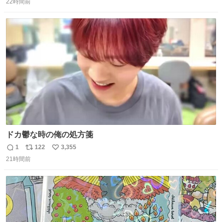
22時間前
信
ポ
い
数
ス
ね
ト
数
数
ドカ鬱な時の俺の処方箋
1
122
3,355
返
リ
い
21時間前
信
ポ
い
数
ス
ね
ト
数
数