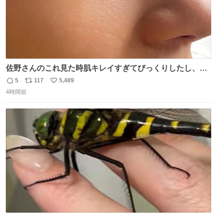
佐野さんのこれ見た時肌キレイすぎてびっくりしたし、や
はりアイドルって体型･肌管理すごすぎる
5
117
5,489
返
リ
い
4時間前
信
ポ
い
数
ス
ね
ト
数
数