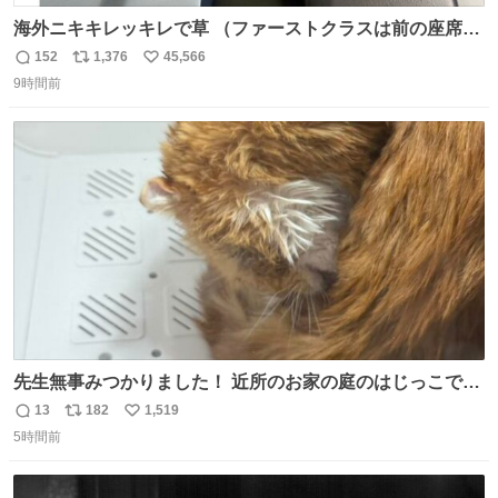
海外ニキキレッキレで草 （ファーストクラスは前の座席で
あるため）
152
1,376
45,566
返
リ
い
9時間前
信
ポ
い
数
ス
ね
ト
数
数
先生無事みつかりました！ 近所のお家の庭のはじっこでう
ずくまってました💦 拡散してくれたり探してくれたみなさ
13
182
1,519
返
リ
い
ん本当にありがとございます！ 飛び出し防止柵を増やして
5時間前
信
ポ
い
先生とちょびが怖い思いをしないでいいようにしようと思
数
ス
ね
う！
ト
数