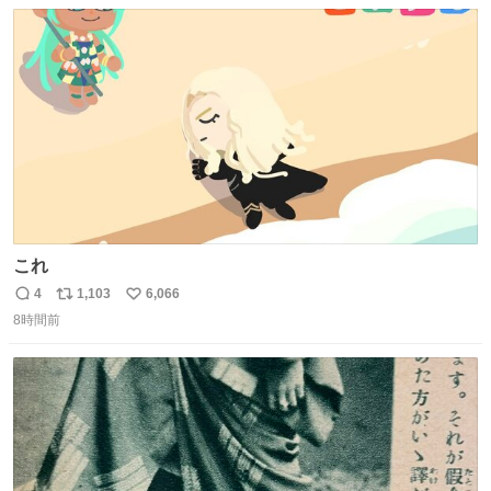
数
ス
ね
今年に入って同様の被害は確認されておらず、警察はパト
ト
数
数
ロールを強化する。
これ
4
1,103
6,066
返
リ
い
8時間前
信
ポ
い
数
ス
ね
ト
数
数