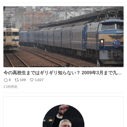
数
ス
ね
ト
数
数
今の高校生まではギリギリ知らない？ 2009年3月まで九州
に寝台特急が走っていたことを
8
109
1,027
返
リ
い
21時間前
信
ポ
い
数
ス
ね
ト
数
数