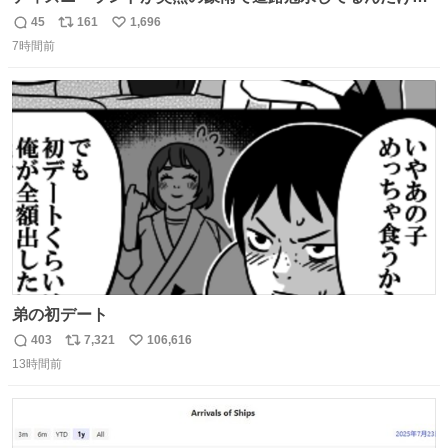
☔️ この雨で今年初のミッションクールダウン中止。幾ら何
45
161
1,696
返
リ
い
でもやばすぎだろ...
7時間前
信
ポ
い
数
ス
ね
ト
数
数
弟の初デート
403
7,321
106,616
返
リ
い
13時間前
信
ポ
い
数
ス
ね
ト
数
数