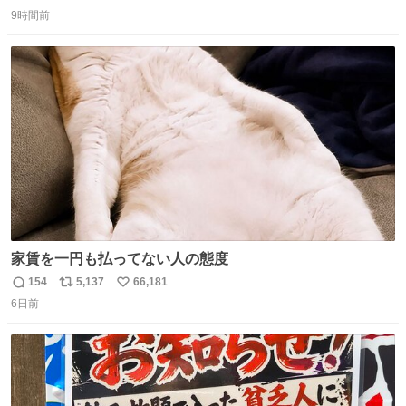
返
リ
い
9時間前
信
ポ
い
数
ス
ね
ト
数
数
家賃を一円も払ってない人の態度
154
5,137
66,181
返
リ
い
6日前
信
ポ
い
数
ス
ね
ト
数
数