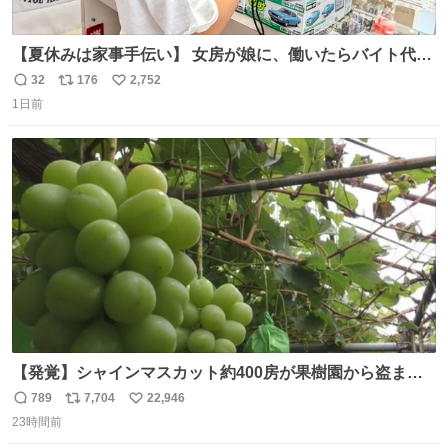
【夏休みは家事手伝い】 女房が娘に、働いたらバイト代も
らえば？と言ったら、娘は、いらない、と言って黙々と働
32
176
2,752
返
リ
い
いてくれました。 あとでソフトクリーム買ってやろうと思
1日前
信
ポ
い
いました。
数
ス
ね
ト
数
数
【発覚】シャインマスカット約400房が果樹園から盗まれ
る 栃木・佐野市 news.livedoor.com/article/detail… 被害
789
7,704
22,946
返
リ
い
に遭った果樹園には防犯カメラなどはなく、シャインマス
23時間前
信
ポ
い
カットが盗まれた木には刃物などで切られた跡が。市内で