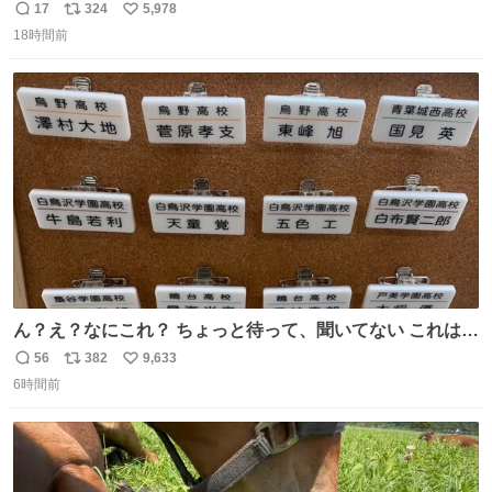
の許可済み）
17
324
5,978
返
リ
い
18時間前
信
ポ
い
数
ス
ね
ト
数
数
ん？え？なにこれ？ ちょっと待って、聞いてない これは販
売されているのもですか？
56
382
9,633
返
リ
い
6時間前
信
ポ
い
数
ス
ね
ト
数
数