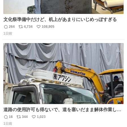
文化祭準備中だけど、机上があまりにいじめっぽすぎる
264
4,734
108,905
返
リ
い
1日前
信
ポ
い
数
ス
ね
ト
数
数
道路の使用許可も得ないで、道を塞いだまま解体作業して
る。 写真を撮ろうとしたら「勝手に写真撮るな馬鹿野郎」
16
344
1,023
返
リ
い
と罵倒されるなど。
1日前
信
ポ
い