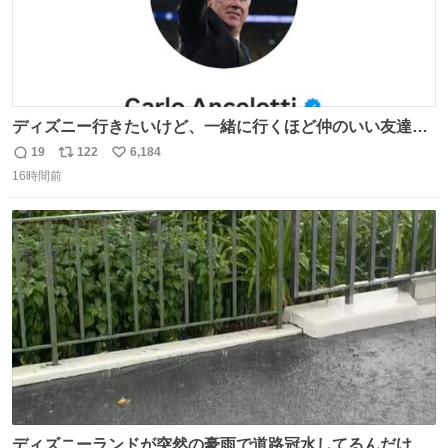
ディズニー行きたいけど、一緒に行くほど仲のいい友達が
居ない… ほんでこれ
19
122
6,184
返
リ
い
16時間前
信
ポ
い
数
ス
ね
ト
数
数
ディズニーランドが突然の豪雨で道路冠水してるんだけど