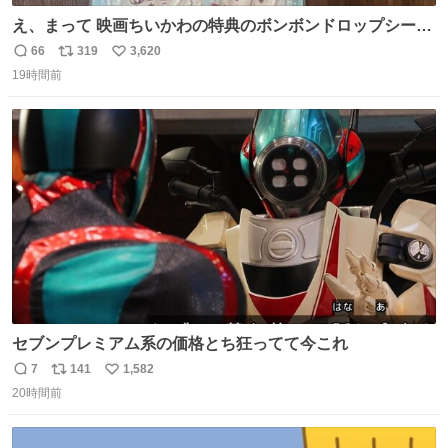
え、まって 映画ちいかわの特典のボンボンドロップシール
もうメルカリにでてるやん #ちいかわ
66
319
3,620
返
リ
い
19時間前
信
ポ
い
数
ス
ね
ト
数
数
セブンプレミアム系の価格とち狂ってて今これ
7
141
1,582
返
リ
い
20時間前
信
ポ
い
数
ス
ね
ト
数