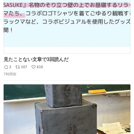
見たことない文章で3回読んだ
2
107
610
返
リ
い
7時間前
信
ポ
い
数
ス
ね
ト
数
数