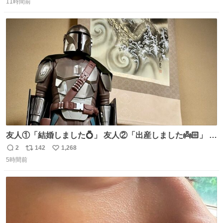
のだけども 女の子ずっとママの側から離れない…⁉️ 手を繋
11時間前
信
ポ
い
がなくてもうろちょろしないしママが歩いたらピクミンみ
数
ス
ね
たいにﾄﾃﾄﾃついてってるし逃走しないし脱走しないし逃げ
ト
数
数
ないし走ら文字数
友人①「結婚しました💍」 友人②「出産しました👼🏻」 友
人③「マイホーム建てました🏡」 私「ｺｽﾄｺのﾃﾞｨﾝ・ｼﾞｬﾘﾝ
2
142
1,268
返
リ
い
さんを床の間に飾ってみました」
5時間前
信
ポ
い
数
ス
ね
ト
数
数