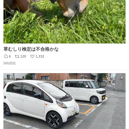
草むしり検定は不合格かな
6
120
1,332
返
リ
い
8時間前
信
ポ
い
数
ス
ね
ト
数
数