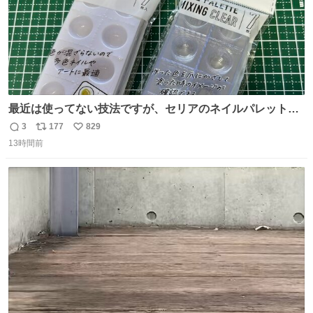
最近は使ってない技法ですが、セリアのネイルパレットの
四隅をハサミで切り落とし、やすりがけすればミニチュア
3
177
829
返
リ
い
食器ができます。 底にストローをカットしたものを接着し
13時間前
信
ポ
い
塗装すれば茶碗になります。素材が塩化ビニルなので接着
数
ス
ね
剤や塗料は対応したものを使うと良いです。 透明はそのま
ト
数
数
までも使えます。