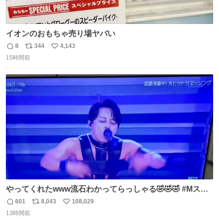
イオンのおもちゃ売り場ヤバい
8
344
4,143
返
リ
い
15時間前
信
ポ
い
数
ス
ね
ト
数
数
やってくれたwww流石わかってらっしゃる🤣🤣🤣 #Mステ
#西川貴教
601
8,043
108,029
返
リ
い
13時間前
信
ポ
い