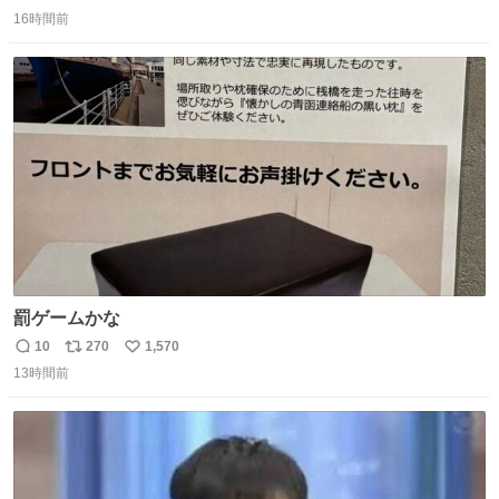
返
リ
い
16時間前
信
ポ
い
数
ス
ね
ト
数
数
罰ゲームかな
10
270
1,570
返
リ
い
13時間前
信
ポ
い
数
ス
ね
ト
数
数