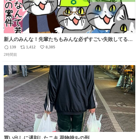
新人のみんな！先輩たちもみんな必ずすごい失敗してるか
ら、ちいさいことは気にしなくてヨシ！ #現場猫
139
1,412
8,385
返
リ
い
2時間前
信
ポ
い
数
ス
ね
ト
数
数
買い出しに遅刻したニキ 荷物持ちの刑