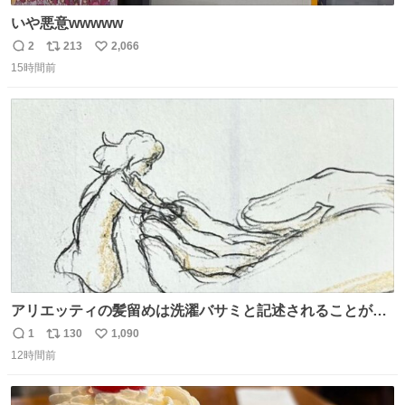
いや悪意wwwww
2
213
2,066
返
リ
い
15時間前
信
ポ
い
数
ス
ね
ト
数
数
アリエッティの髪留めは洗濯バサミと記述されることが多
いですが、もっと小さいプラスチックのクリップです。 バ
1
130
1,090
返
リ
い
ネは使いやすいように強度を調整してあるはず。
12時間前
信
ポ
い
数
ス
ね
ト
数