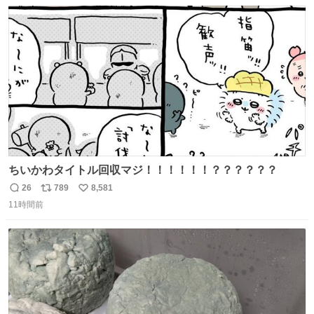
数
ス
ね
ト
数
数
ちいかわタイトル回収マジ！！！！！！？？？？？？
26
789
8,581
返
リ
い
11時間前
信
ポ
い
数
ス
ね
ト
数
数