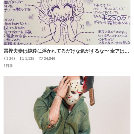
冨樫夫妻は純粋に浮かれてるだけな気がするな〜 全アはこ
こに自分の市場価値的なものを上乗せするので、 すっぴん
268
1,135
24,846
返
リ
い
＆寝起きのボサボサ頭でも「今日も可愛いね」が止まらな
1日前
信
ポ
い
い。放っておくと永遠に髪撫でてきて作業進まない()
数
ス
ね
156cm40kg、年中日焼け止めとお友達の私より綺麗な手や
ト
数
数
めてもろて とか言う