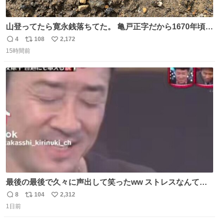
山登ってたら寛永銭落ちてた。 亀戸正字だから1670年頃に
鋳造されたもの。
4
108
2,172
返
リ
い
15時間前
信
ポ
い
数
ス
ね
ト
数
数
最後の最後で久々に声出して笑ったww ストレスなんて笑
って吹き飛ばせ！！ #水曜日のダウンタウン #大友康平
8
104
2,312
返
リ
い
1日前
信
ポ
い