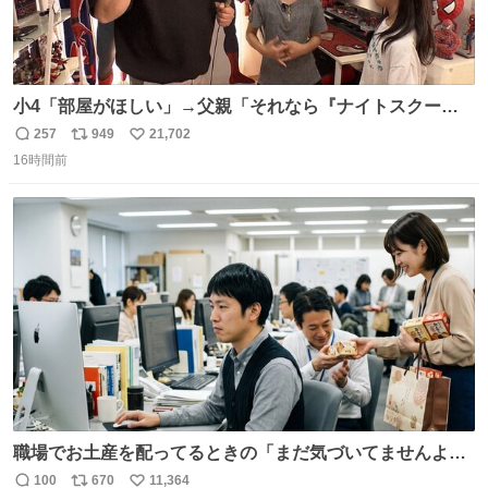
小4「部屋がほしい」→父親「それなら『ナイトスクー
プ』に言え！無理やろけどな…」
257
949
21,702
返
リ
い
oricon.co.jp/news/2472553/f… ⠀ 「父の部屋を奪いたい」
16時間前
信
ポ
い
小学4年生と妹が登場。自宅の2階には部屋が4つあるの
数
ス
ね
に、父が2部屋使い、姉妹は1部屋。文句を言うと「ナイト
ト
数
数
スクープに改造してもらえ！無理やろけどな」と
職場でお土産を配ってるときの「まだ気づいてませんよ」
的な演技が毎回シンドい。
100
670
11,364