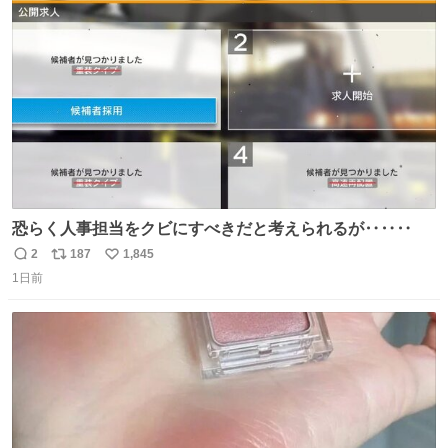
運賃が同じ。→
ト
数
数
恐らく人事担当をクビにすべきだと考えられるが‥‥‥
2
187
1,845
返
リ
い
1日前
信
ポ
い
数
ス
ね
ト
数
数