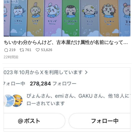
ちいかわ分からんけど、古本屋だけ属性が名前になってる
のはどういうこと？
219
761
53,626
返
リ
い
22時間前
信
ポ
い
数
ス
ね
ト
数
数