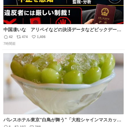
中国凄いな アリペイなどの決済データなどビックデータ
で海外にいる中国人の監視をはじめ、多額の資金決済など
42
474
1,406
返
リ
い
があれば帰国命令を出しはじめたらしい。そして、パスポ
7時間前
信
ポ
い
ート取上げで二度と出国できないと、、
数
ス
ね
ト
数
数
パレスホテル東京“白鳥が舞う”「大粒シャインマスカット
パフェ」キラキラ輝く水面ジュレ添え - fashion-
5
107
788