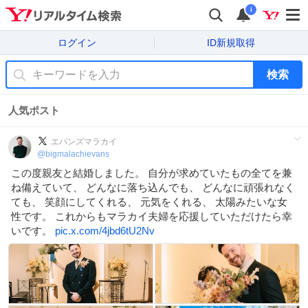
i
ログイン
ID新規取得
検索
人気ポスト
エバンズマラカイ
@
bigmalachievans
この度親友と結婚しました。 自分が求めていたもの全てを兼
ね備えていて、 どんなに落ち込んでも、 どんなに頑張れなく
ても、 笑顔にしてくれる、 元気をくれる、 太陽みたいな女
性です。 これからもマラカイ夫婦を応援していただけたら幸
いです。
pic.x.com/4jbd6tU2Nv