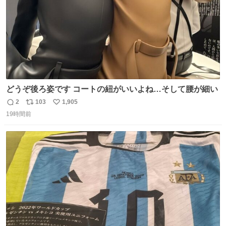
どうぞ後ろ姿です コートの紐がいいよね…そして腰が細い
2
103
1,905
返
リ
い
19時間前
信
ポ
い
数
ス
ね
ト
数
数