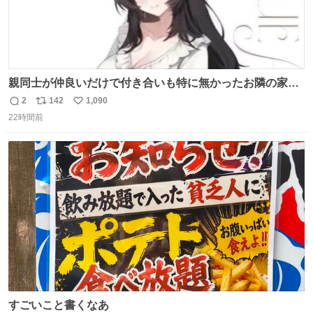
親同士が仲良いだけで付き合いも特に無かったお隣の家に
自分とこの親が外せない用事があるからと半ば強制的に預
2
142
1,090
返
リ
い
けられて空き部屋が無いからたまに見かけるけどロクに会
22時間前
信
ポ
い
話したことも無い一人娘と同じ部屋で寝るように言われ恐
数
ス
ね
る恐る部屋の扉を開けた先にこの光景が待ってた時の少年
ト
数
数
の反応を答えよ
すごいこと書くなあ