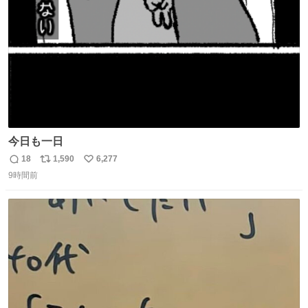
数
今日も一日
18
1,590
6,277
返
リ
い
9時間前
信
ポ
い
数
ス
ね
ト
数
数