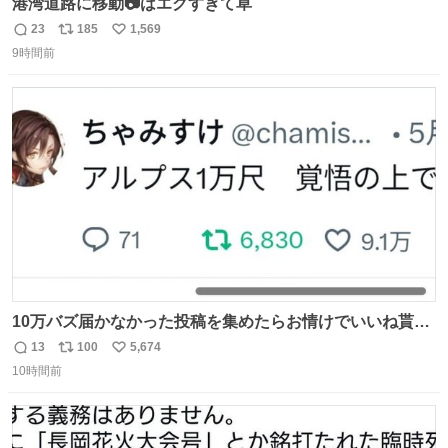
港湾道路に移動📷はエグすぎて草
23
185
1,569
返
リ
い
9時間前
信
ポ
い
数
ス
ね
ト
数
数
10万バズ届かなかった投稿を集めたらお情けでいいね貰え
るんじゃないか説
13
100
5,674
返
リ
い
10時間前
信
ポ
い
数
ス
ね
ト
数
数