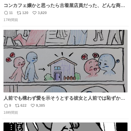
コンカフェ嬢かと思ったら古着屋店員だった、どんな商
売？
11
120
3,820
返
リ
い
17時間前
信
ポ
い
数
ス
ね
ト
数
数
人前でも構わず愛を示そうとする彼女と人前では恥ずかし
いけど彼女を死ぬほど愛している彼氏 同士いませんか✋️
9
622
9,385
返
リ
い
18時間前
信
ポ
い
数
ス
ね
ト
数