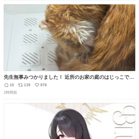
カットが盗まれた木には刃物などで切られた跡が。市内で
数
ス
ね
今年に入って同様の被害は確認されておらず、警察はパト
ト
数
数
ロールを強化する。
先生無事みつかりました！ 近所のお家の庭のはじっこでう
ずくまってました💦 拡散してくれたり探してくれたみなさ
10
139
976
返
リ
い
ん本当にありがとございます！ 飛び出し防止柵を増やして
2時間前
信
ポ
い
先生とちょびが怖い思いをしないでいいようにしようと思
数
ス
ね
う！
ト
数
数