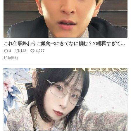
これ仕事終わりご飯食べにきてなに頼む？の構図すぎて…
😭
3
112
4,277
返
リ
い
19時間前
信
ポ
い
数
ス
ね
ト
数
数