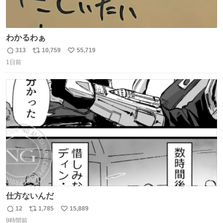
わかるわぁ
313
10,759
55,719
返
リ
い
1日前
信
ポ
い
数
ス
ね
ト
数
数
仕方ないんだ
12
1,785
15,889
返
リ
い
9時間前