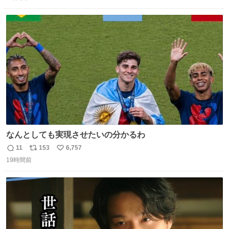
信
ポ
い
数
ス
ね
ト
数
数
なんとしても実現させたいの分かるわ
11
153
6,757
返
リ
い
19時間前
信
ポ
い
数
ス
ね
ト
数
数