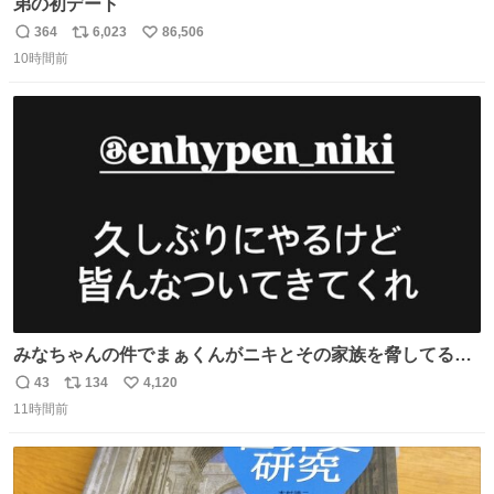
弟の初デート
364
6,023
86,506
返
リ
い
10時間前
信
ポ
い
数
ス
ね
ト
数
数
みなちゃんの件でまぁくんがニキとその家族を脅してるけ
ど絶対間違えてる。 悪いのは誹謗中傷した人達でしょ。こ
43
134
4,120
返
リ
い
んなのみなちゃん望んでないし曲がった正義すぎる
11時間前
信
ポ
い
数
ス
ね
ト
数
数