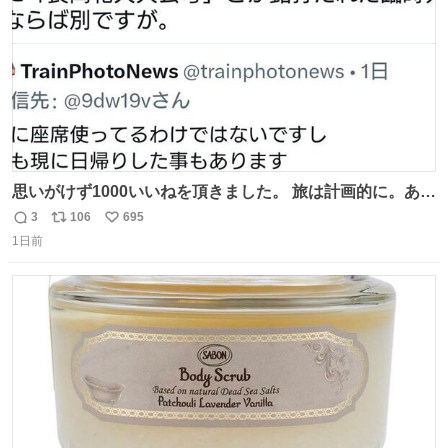
思いがけず1000いいねを頂きました。 旅は計画的に。あな
たの旅は誰も保証してくれない。 お金を出したら際限なく
3
106
695
返
リ
い
ワガママを受け入れてくれると思うな。それはカスハラ。
1日前
信
ポ
い
席の保証と快適な空間はお金で買える。苦言は買ってから
数
ス
ね
言え。 以上、乗り鉄の端くれの意見でした。
ト
数
数