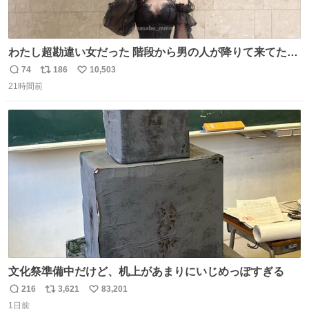
わたし超勘違い女だった 階段から男の人が降りて来てたん
だけど この格好の女が立ってたら一回は足が止まるでし
74
186
10,503
返
リ
い
ょ？普通。降りてきたのは仕事帰りっぽい男の人で、足取
21時間前
信
ポ
い
り重そうに歩いてて見るからに異変を感じたんだけど
数
ス
ね
ト
数
数
文化祭準備中だけど、机上があまりにいじめっぽすぎる
216
3,621
83,201
返
リ
い
1日前