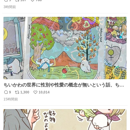
返
リ
い
press.net/news/149567
3時間前
信
ポ
い
数
ス
ね
ト
数
数
ちいかわの世界に性別や性愛の概念が無いという話、ちい
かわタロットでも恋人・女帝・女教皇あたりは性別を意識
9
1,300
10,014
返
リ
い
させないように描かれてるんだよね。かなり徹底している
15時間前
信
ポ
い
印象。
数
ス
ね
ト
数
数