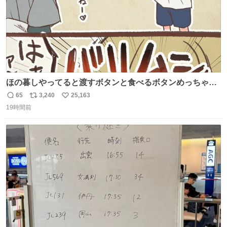
ほの暮しやってると渡すボタンと食べるボタンめっちゃ間
違えるんやけど
65
3,240
25,163
返
リ
い
19時間前
信
ポ
い
数
ス
ね
ト
数
数