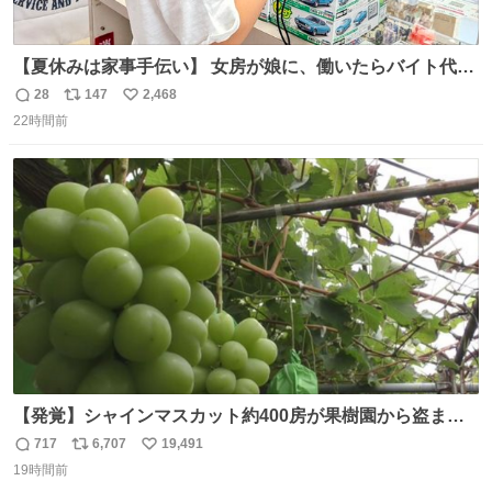
【夏休みは家事手伝い】 女房が娘に、働いたらバイト代も
らえば？と言ったら、娘は、いらない、と言って黙々と働
28
147
2,468
返
リ
い
いてくれました。 あとでソフトクリーム買ってやろうと思
22時間前
信
ポ
い
いました。
数
ス
ね
ト
数
数
【発覚】シャインマスカット約400房が果樹園から盗まれ
る 栃木・佐野市 news.livedoor.com/article/detail… 被害
717
6,707
19,491
返
リ
い
に遭った果樹園には防犯カメラなどはなく、シャインマス
19時間前
信
ポ
い