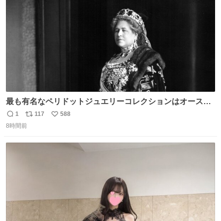
数
最も有名なペリドットジュエリーコレクションはオースト
リア大公妃イザベラが所有していたもの。一時期キッチン
1
117
588
返
リ
い
ペーパーに包んで保管されていたことに衝撃💥を受けた。
8時間前
信
ポ
い
数
ス
ね
ト
数
数