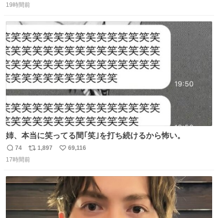
19時間前
信
ポ
い
数
ス
ね
ト
数
数
姉、本当に笑ってる間｢笑｣を打ち続けるから怖い。
74
1,897
69,116
返
リ
い
17時間前
信
ポ
い
数
ス
ね
ト
数
数