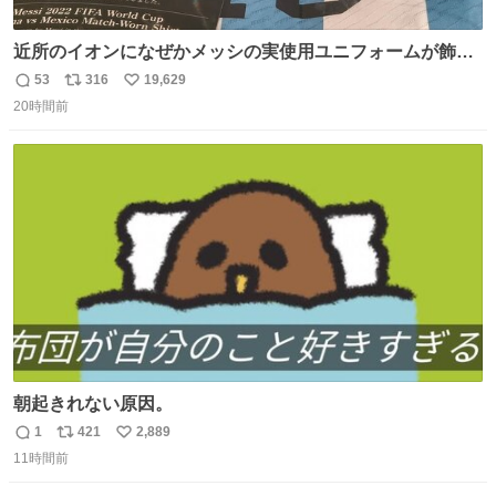
近所のイオンになぜかメッシの実使用ユニフォームが飾っ
てあっておもろい
53
316
19,629
返
リ
い
20時間前
信
ポ
い
数
ス
ね
ト
数
数
朝起きれない原因。
1
421
2,889
返
リ
い
11時間前
信
ポ
い
数
ス
ね