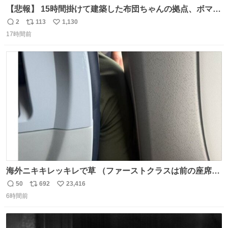
【悲報】 15時間掛けて建築した布団ちゃんの拠点、ボマー
集団の突撃により一瞬にして崩壊
2
113
1,130
返
リ
い
17時間前
信
ポ
い
数
ス
ね
ト
数
数
海外ニキキレッキレで草 （ファーストクラスは前の座席で
あるため）
50
692
23,416
返
リ
い
6時間前
信
ポ
い
数
ス
ね
ト
数