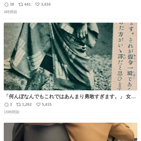
38
441
3,434
返
リ
い
4時間前
信
ポ
い
数
ス
ね
ト
数
数
「何んぼなんでもこれではあんまり勇敢すぎます。」 女性
の立ち振る舞い指南コーナーで、大股を「下品」や「はし
3
1,262
5,415
返
リ
い
たない」という言葉を使わず「勇敢すぎます」と洒落っ気
16時間前
信
ポ
い
たっぷりにたしなめる当時の言葉選びよ 勇敢すぎます、使
数
ス
ね
っていきたい… （昭和4年婦人倶楽部新年号より）
ト
数
数