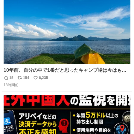
ト
数
数
10年前、自分の中で1番だと思ったキャンプ場は今はもう
ない
15
154
6,235
返
リ
い
18時間前
信
ポ
い
数
ス
ね
ト
数
数