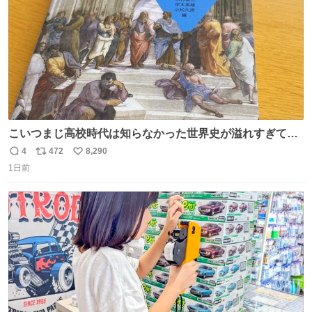
こいつまじ高校時代は知らなかった世界史が溢れすぎてて
𝑩𝑰𝑮 𝑳𝑶𝑽𝑬＿＿
4
472
8,290
返
リ
い
1日前
信
ポ
い
数
ス
ね
ト
数
数