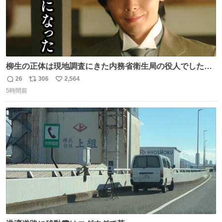
柳生の正体は現地調査にきた内務省衛生局の役人でした。
このふたりの出会いもまた、新たな風かも……。 👇柳生は
26
306
2,564
返
リ
い
何を考えている…？ web.nhk/tv/an/kazekaor…［見逃し配
5時間前
信
ポ
い
信中］ #朝ドラ #風薫る 上坂樹里 中村倫也
数
ス
ね
ト
数
数