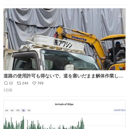
信
ポ
い
数
ス
ね
ト
数
数
道路の使用許可も得ないで、道を塞いだまま解体作業して
る。 写真を撮ろうとしたら「勝手に写真撮るな馬鹿野郎」
12
244
769
返
リ
い
と罵倒されるなど。
1日前
信
ポ
い
数
ス
ね
ト
数
数