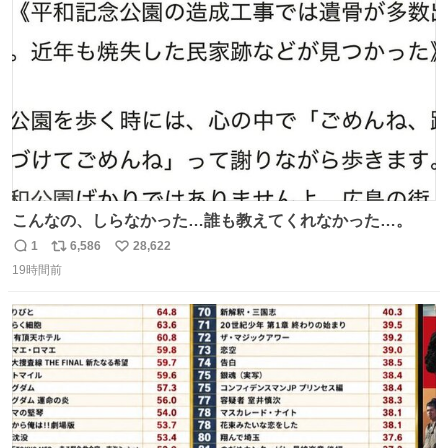
ト
数
数
こんなの、しらなかった…誰も教えてくれなかった…。
1
6,586
28,622
返
リ
い
19時間前
信
ポ
い
数
ス
ね
ト
数
数