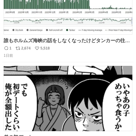
誰もホルムズ海峡の話をしなくなったけどタンカーの往来
は消滅したままですねと
1
2,674
5,518
返
リ
い
1日前
信
ポ
い
数
ス
ね
ト
数
数