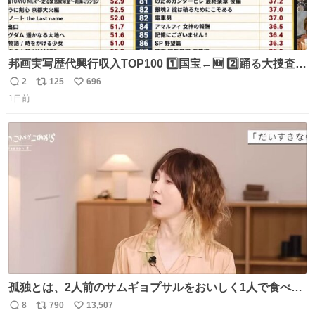
邦画実写歴代興行収入TOP100 1️⃣国宝←🆕 2️⃣踊る大捜査線
THE MOVIE2 3️⃣南極物語 4️⃣踊る大捜査線 THE MOVIE 5️⃣
2
125
696
返
リ
い
子猫物語 6️⃣劇場版コード・ブルー 7️⃣天と地と 8️⃣永遠の0
1日前
信
ポ
い
9️⃣ROOKIES-卒業- 🔟世界の中心で、愛をさけぶ … 44位 ほ
数
ス
ね
どなく、お別れです←🆕 … 60位 キングダム 魂の決戦←🆕
ト
数
数
孤独とは、2人前のサムギョプサルをおいしく1人で食べる
ことである←好きすぎる
8
790
13,507
返
リ
い