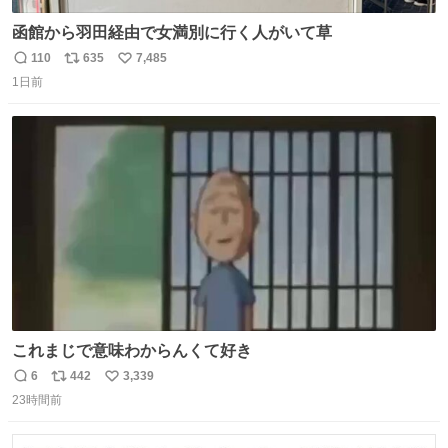
函館から羽田経由で女満別に行く人がいて草
110
635
7,485
返
リ
い
1日前
信
ポ
い
数
ス
ね
ト
数
数
これまじで意味わからんくて好き
6
442
3,339
返
リ
い
23時間前
信
ポ
い
数
ス
ね