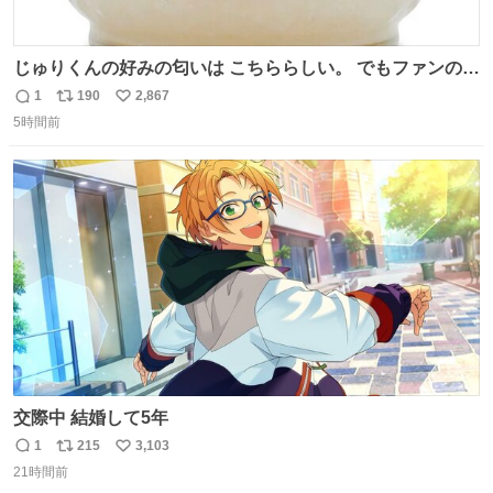
じゅりくんの好みの匂いは こちららしい。 でもファンの為
に普段から 使える匂いを提案したって SABON店員さんが
1
190
2,867
返
リ
い
教えてくれた💙
5時間前
信
ポ
い
数
ス
ね
ト
数
数
交際中 結婚して5年
1
215
3,103
返
リ
い
21時間前
信
ポ
い