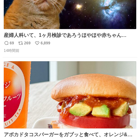
産婦人科いて、1ヶ月検診であろうほやほや赤ちゃん👩‍🍼
と推定2,3歳の女の子👧🏻をワンオペで連れてるママがいる
69
269
6,899
返
リ
い
のだけども 女の子ずっとママの側から離れない…⁉️ 手を繋
14時間前
信
ポ
い
がなくてもうろちょろしないしママが歩いたらピクミンみ
数
ス
ね
たいにﾄﾃﾄﾃついてってるし逃走しないし脱走しないし逃げ
ト
数
数
ないし走ら文字数
アボカドタコスバーガーをガブッと食べて、オレンジ&パ