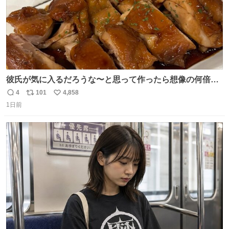
彼氏が気に入るだろうな〜と思って作ったら想像の何倍も
美味しい美味しい言ってくれて嬉しい
4
101
4,858
返
リ
い
1日前
信
ポ
い
数
ス
ね
ト
数
数