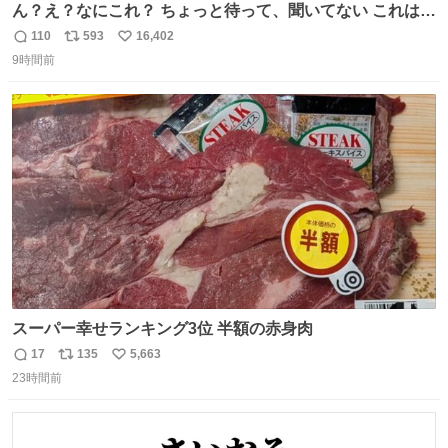
ん？え？なにこれ？ ちょっと待って、聞いてない これは販
売されているのもですか？
110
593
16,402
返
リ
い
9時間前
信
ポ
い
数
ス
ね
ト
数
数
スーパー幸せランキング3位 半額の赤身肉
17
135
5,663
返
リ
い
23時間前
信
ポ
い
数
ス
ね
ト
数
数