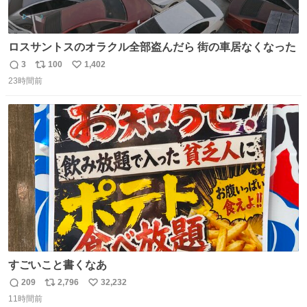
ロスサントスのオラクル全部盗んだら 街の車居なくなった
3
100
1,402
返
リ
い
23時間前
信
ポ
い
数
ス
ね
ト
数
数
すごいこと書くなあ
209
2,796
32,232
返
リ
い
11時間前
信
ポ
い