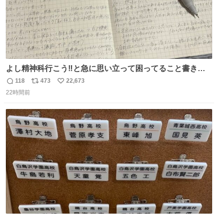
よし精神科行こう‼️と急に思い立って困ってること書き出
してたらペン止まらなくなってすごい勢いで埋まってワロ
118
473
22,673
返
リ
い
タ
22時間前
信
ポ
い
数
ス
ね
ト
数
数