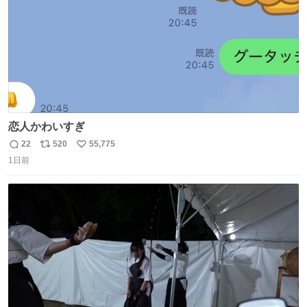
恋人かわいすぎ
22
520
55,775
返
リ
い
1日前
信
ポ
い
数
ス
ね
ト
数
数