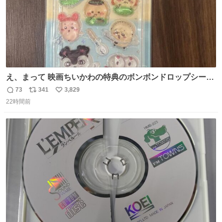
え、まって 映画ちいかわの特典のボンボンドロップシール
もうメルカリにでてるやん #ちいかわ
73
341
3,829
返
リ
い
22時間前
信
ポ
い
数
ス
ね
ト
数
数