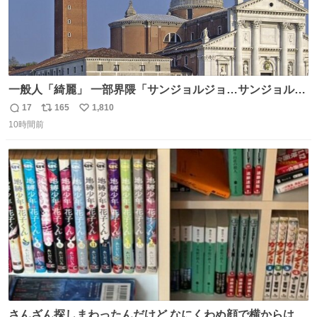
一般人「綺麗」 一部界隈「サンジョルジョ…サンジョルジ
ョマ…ジョルノジョバァーナ！！』
17
165
1,810
返
リ
い
10時間前
信
ポ
い
数
ス
ね
ト
数
数
さんざん探しまわったんだけど なにくわぬ顔で横からはえ