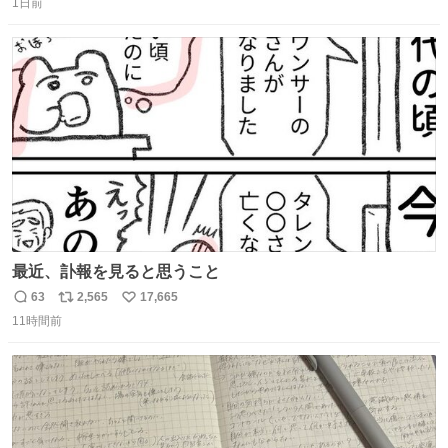
1日前
信
ポ
い
数
ス
ね
ト
数
数
最近、訃報を見ると思うこと
63
2,565
17,665
返
リ
い
11時間前
信
ポ
い
数
ス
ね
ト
数
数