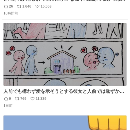
てた
26
1,646
15,558
返
リ
い
16時間前
信
ポ
い
数
ス
ね
ト
数
数
人前でも構わず愛を示そうとする彼女と人前では恥ずかし
いけど彼女を死ぬほど愛している彼氏 同士いませんか✋️
9
769
11,339
返
リ
い
1日前
信
ポ
い
数
ス
ね
ト
数
数