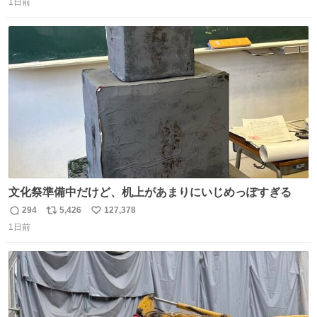
1日前
信
ポ
い
数
ス
ね
ト
数
数
文化祭準備中だけど、机上があまりにいじめっぽすぎる
294
5,426
127,378
返
リ
い
1日前
信
ポ
い
数
ス
ね
ト
数
数