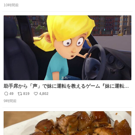
返
リ
い
全部駅前にある
10時間前
信
ポ
い
数
ス
ね
ト
数
数
助手席から「声」で妹に運転を教えるゲーム『妹に運転を
教える』の最新映像が公開。危険だらけの道路で生き残れ
49
819
4,802
返
リ
い
るか news.denfaminicogamer.jp/news/260806s プレイヤ
9時間前
信
ポ
い
ーの声を聞いて反応する妹に、直接“口頭”で指示を出して
数
ス
ね
いく。妹のハンドリングには不安が残るが、事故を起こせ
ト
数
数
ば大爆発