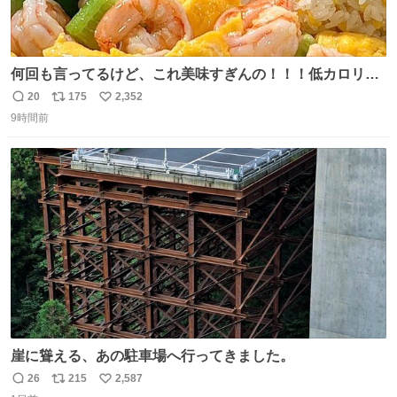
何回も言ってるけど、これ美味すぎんの！！！低カロリー
で満足感エグいから一生食べてる😭
20
175
2,352
返
リ
い
9時間前
信
ポ
い
数
ス
ね
ト
数
数
崖に聳える、あの駐車場へ行ってきました。
26
215
2,587
返
リ
い