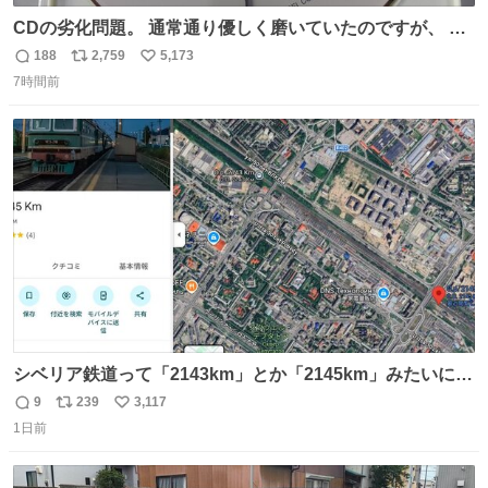
CDの劣化問題。 通常通り優しく磨いていたのですが、 薄
い氷のようにバリッと割れてしまいました。。 中々高価な
188
2,759
5,173
返
リ
い
ソフトなので辛いです😭 数十年後にはCDゲームソフト、
7時間前
信
ポ
い
みなこうなってしまうのでしょうか。。
数
ス
ね
ト
数
数
シベリア鉄道って「2143km」とか「2145km」みたいに、
モスクワからの距離名そのままの駅名があるんですね。
9
239
3,117
返
リ
い
1日前
信
ポ
い
数
ス
ね
ト
数