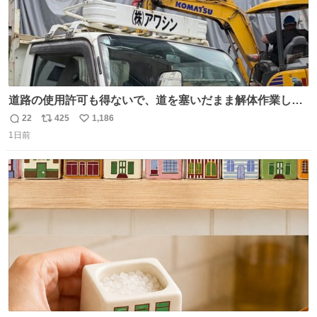
道路の使用許可も得ないで、道を塞いだまま解体作業して
る。 写真を撮ろうとしたら「勝手に写真撮るな馬鹿野郎」
22
425
1,186
返
リ
い
と罵倒されるなど。
1日前
信
ポ
い
数
ス
ね
ト
数
数