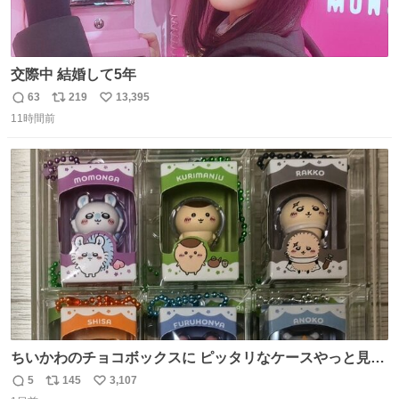
交際中 結婚して5年
63
219
13,395
返
リ
い
11時間前
信
ポ
い
数
ス
ね
ト
数
数
ちいかわのチョコボックスに ピッタリなケースやっと見つ
かった😭
5
145
3,107
返
リ
い