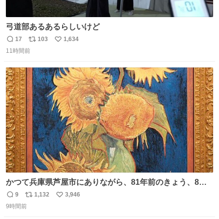
弓道部あるあるらしいけど
17
103
1,634
返
リ
い
11時間前
信
ポ
い
数
ス
ね
ト
数
数
かつて兵庫県芦屋市にありながら、81年前のきょう、8月6
日の阪神大空襲の折に残念ながら焼失した、 #ゴッホ の幻
9
1,132
3,946
返
リ
い
の「 #ヒマワリ 」。 当館は、東京都にある武者小路実篤記
9時間前
信
ポ
い
念館にご協力いただき、当時発行されたカラー印刷画集よ