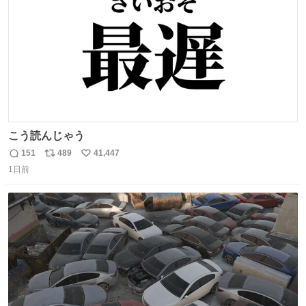
こう読んじゃう
151
489
41,447
返
リ
い
1日前
信
ポ
い
数
ス
ね
ト
数
数