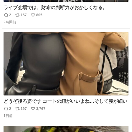
ライブ会場では、財布の判断力がおかしくなる。
2
157
805
返
リ
い
2時間前
信
ポ
い
数
ス
ね
ト
数
数
どうぞ後ろ姿です コートの紐がいいよね…そして腰が細い
2
197
3,767
返
リ
い
1日前
信
ポ
い
数
ス
ね
ト
数