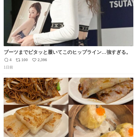
ブーツまでピタッと履いてこのヒップライン…強すぎる。
4
100
2,396
返
リ
い
1日前
信
ポ
い
数
ス
ね
ト
数
数