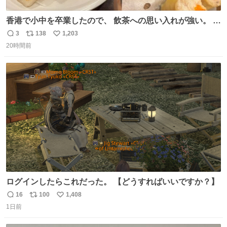
香港で小中を卒業したので、 飲茶への思い入れが強い。 常
に現地の味を探している。 横浜中華街まで行き、店を厳選
3
138
1,203
返
リ
い
すれば流石に出会えるけど、もっと近場で気軽に行ける店
20時間前
信
ポ
い
はないか。 代々木にあった。 多少違うかなというのもあっ
数
ス
ね
たけど、 総合的には満足。
ト
数
数
ログインしたらこれだった。 【どうすればいいですか？】
16
100
1,408
返
リ
い
1日前
信
ポ
い
数
ス
ね