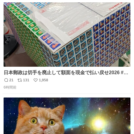
数
ス
ね
り陶板で原寸大に再現し、2014年より展示しています。 #
ト
数
数
大塚国際美術館
日本郵政は切手を廃止して額面を現金で払い戻せ2026 #日
本郵政 @JapanPostHD_PR
21
131
1,958
返
リ
い
6時間前
信
ポ
い
数
ス
ね
ト
数
数