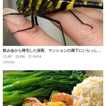
数
飲み会から帰宅した深夜、マンションの廊下にいらっしゃ
ったオニヤンマ様 まさかこんな都会でお会いできるなんて
287
826
19,016
返
リ
い
思っておらず大興奮しております かっこよすぎる 指を差し
23時間前
信
ポ
い
伸べると乗ってきてくれたのでひとまず一緒に帰宅しまし
数
ス
ね
たが、飛ばないということは弱っていらっしゃるのでしょ
ト
数
数
うか…素敵すぎる