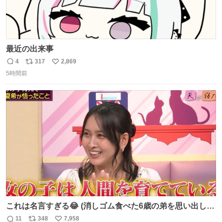
最近の出来事
4
317
2,869
返
リ
い
5時間前
信
ポ
い
数
ス
ね
ト
数
数
これは名言すぎる😂 (消しゴム食べた6歳の弟を思い出しな
がら)
11
348
7,958