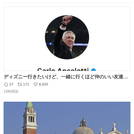
数
ス
ね
ト
数
数
ディズニー行きたいけど、一緒に行くほど仲のいい友達が
居ない… ほんでこれ
27
171
8,420
返
リ
い
19時間前
信
ポ
い
数
ス
ね
ト
数
数