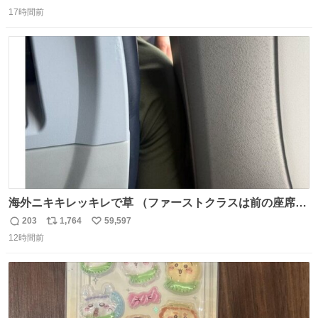
返
リ
い
17時間前
信
ポ
い
数
ス
ね
ト
数
数
海外ニキキレッキレで草 （ファーストクラスは前の座席で
あるため）
203
1,764
59,597
返
リ
い
12時間前
信
ポ
い
数
ス
ね
ト
数
数