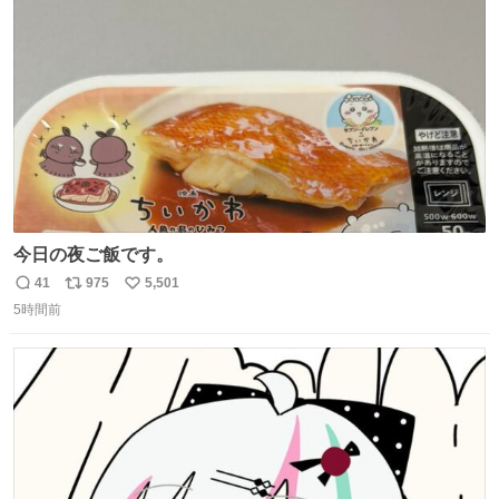
ト
数
数
今日の夜ご飯です。
41
975
5,501
返
リ
い
5時間前
信
ポ
い
数
ス
ね
ト
数
数