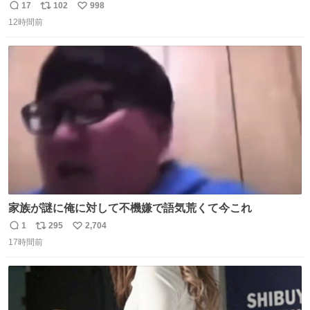
ッションフルーツティーをグビッと飲んで、またアボカド
17
102
998
返
リ
い
タコスバーガーをガブッと食べて、またオレンジ＆パッシ
12時間前
信
ポ
い
ョンフルーツティーをグビッと飲んで…🍔🍹
数
ス
ね
ト
数
数
家族が謎に俺に対して不機嫌で語気荒くて今これ
1
295
2,704
返
リ
い
17時間前
信
ポ
い
数
ス
ね
ト
数
数