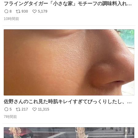
フライングタイガー「小さな家」モチーフの調味料入れ、
並べれば“デンマークの街並み”に ピンク・グリーン・テラ
8
930
5,179
返
リ
い
コッタの全9種 - fashion-press.net/news/149552
10時間前
信
ポ
い
数
ス
ね
ト
数
数
佐野さんのこれ見た時肌キレイすぎてびっくりしたし、や
はりアイドルって体型･肌管理すごすぎる
5
217
11,315
返
リ
い
7時間前
信
ポ
い
数
ス
ね
ト
数