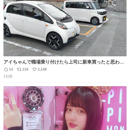
数
アイちゃんで職場乗り付けたら上司に新車買ったと思われ
たの嬉しすぎる。 20年落ちの車もやりようによっては新車
14
216
2,148
返
リ
い
っぽく見えるってことよ。 令和の車の横に並べても違和感
1日前
信
ポ
い
ない平成18年式です。
数
ス
ね
ト
数
数