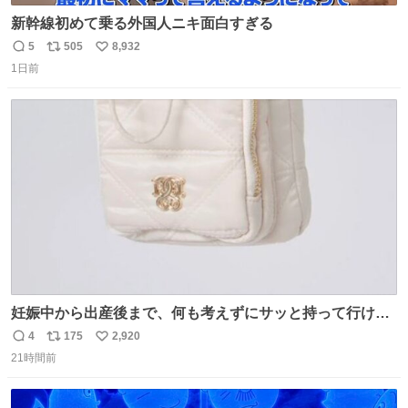
新幹線初めて乗る外国人ニキ面白すぎる
5
505
8,932
返
リ
い
1日前
信
ポ
い
数
ス
ね
ト
数
数
妊娠中から出産後まで、何も考えずにサッと持って行ける
ようなショルダーバッグが欲しいな〜と思っていたのだけ
4
175
2,920
返
リ
い
ど snidelでめちゃくちゃピッタリなものを見つけたので買
21時間前
信
ポ
い
った！✨ スマホと小物とペットボトルが入るの最高すぎる
数
ス
ね
🥹 しかもスマホ入れ独立してるしファスナーない！地味に
ト
数