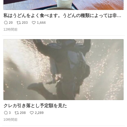
私はうどんをよく食べます。うどんの種類によっては非常
食にもなります。生うどんは消費期限が短く、冷凍うどん
20
203
1,444
返
リ
い
は長持ちする代わりに停電に弱いので、乾麺タイプのうど
12時間前
信
ポ
い
んなら水分が少なく長期保存するのにおすすめです。アル
数
ス
ね
ファ化米や缶詰など、色々な非常食がありますが、うどん
ト
数
数
もいかがでしょうか？
クレカ引き落とし予定額を見た
3
208
2,289
返
リ
い
10時間前
信
ポ
い