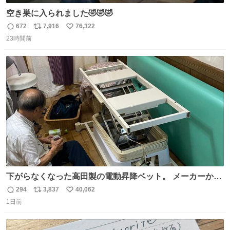
空き巣に入られました🤣🤣🤣
672
7,916
76,322
返
リ
い
23時間前
信
ポ
い
数
ス
ね
ト
数
数
下がらなくなった高田製の電動昇降ベット。 メーカーから
は、完全に見放されたんですが、 見事に85歳の父が治しま
294
3,837
40,062
返
リ
い
した。 うちの父は、トヨタカローラのボディをオート生産
1日前
信
ポ
い
する、工業ロボットの製作者なんですが、 父が電動ベット
数
ス
ね
の配線をハンダで修理している横で、
ト
数