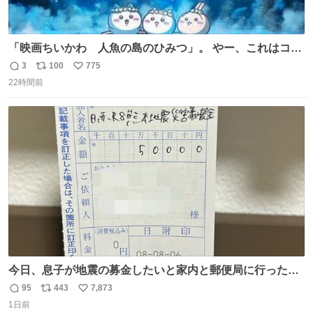
「映画ちいかわ 人魚の島のひみつ」。 やー、これはコワ
イ、コワイ、映画でした。 可愛い夏休みのアニメで、「七
3
100
775
返
リ
い
人の侍」なのかと観ていたら… 相容れぬ者同士の対立と相
22時間前
信
ポ
い
克。 傍観者の罪… 罪から逃れることのできない恐怖… 復
数
ス
ね
讐の妄執… 娯楽映画、ファミリー映画と思ったら、大やけ
ト
数
数
どします。
今日、息子が地震の募金したいと家内と郵便局に行ったみ
たいです。おもちゃとか買う選択肢もあったと思うけど、
95
443
7,873
返
リ
い
自分で貯めてた2万円を役に立てて欲しい、みんなも元気
1日前
信
ポ
い