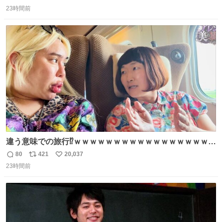
返
リ
い
ります」と機長の気合い十分！ が、フライトは順調に進み
23時間前
信
ポ
い
すぎ… 「飛ばしすぎたせいか現在奈良県上空での待機を命
数
ス
ね
じられております」 でコンソメスープ吹き出しそうになり
ト
数
数
ましたw
違う意味での旅行⁉️ｗｗｗｗｗｗｗｗｗｗｗｗｗｗｗｗｗｗ
ｗ
80
421
20,037
返
リ
い
23時間前
信
ポ
い
数
ス
ね
ト
数
数