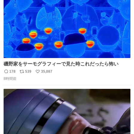
数
嬉しいやつ！！！
磯野家をサーモグラフィーで見た時これだったら怖い
178
539
35,087
返
リ
い
8時間前
信
ポ
い
数
ス
ね
ト
数
数