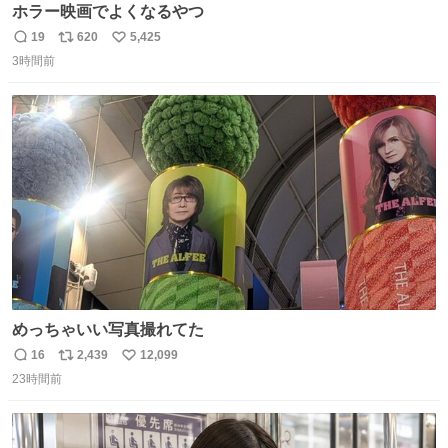
ホラー映画でよくなるやつ
19
620
5,425
返
リ
い
3時間前
信
ポ
い
数
ス
ね
ト
数
数
めっちゃいい写真撮れてた
16
2,439
12,099
返
リ
い
23時間前
信
ポ
い
数
ス
ね
ト
数