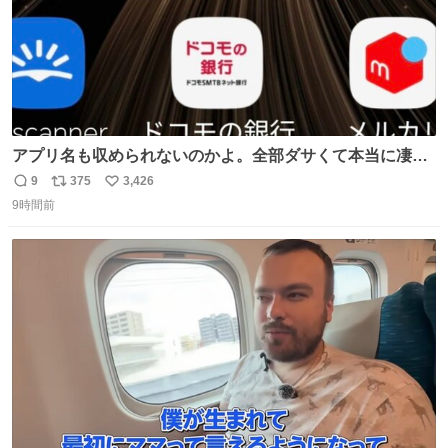
アプリ名も収められないのかよ。全部ダサくて本当に凄
い。 https://t.co/LemyLGyVkR
9
375
3,426
返
リ
い
9時間前
信
ポ
い
数
ス
ね
ト
数
数