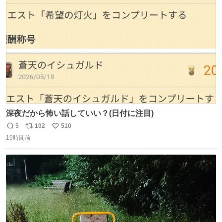
ト
数
数
深夜だから怖い話していい？(日付に注目)
5
102
510
返
リ
い
19時間前
信
ポ
い
数
ス
ね
ト
数
数