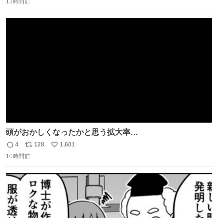
13時間前
信
ポ
い
数
ス
ね
ト
数
数
頭がおかしくなったかと思う拡大率
https://t.co/n1bPnS7x1h
4
128
1,601
返
リ
い
10時間前
信
ポ
い
数
ス
ね
ト
数
数