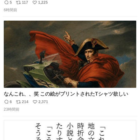
5
117
1,225
返
リ
い
6時間前
信
ポ
い
数
ス
ね
ト
数
数
なんこれ、、笑 この絵がプリントされたTシャツ欲しい
6
214
2,371
返
リ
い
23時間前
信
ポ
い
数
ス
ね
ト
数
数