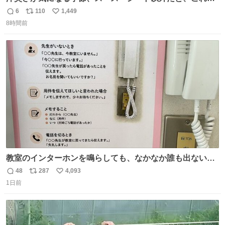
とにかくスッキリする。2年くらい前に #生活は踊る で紹
6
110
1,449
返
リ
い
介したやつ。おじさんにもおばさんにもオススメだ。ドラ
8時間前
信
ポ
い
ストに売ってるぞ。ドライシャンプーって書いてあるけど
数
ス
ね
汗拭きシートみたいなもの。耳裏襟足首筋がんがん拭いて
ト
数
数
汗臭不安を解消。
教室のインターホンを鳴らしても、なかなか誰も出ないこ
とがあります…。 もしかすると「電話の出方」に困ってい
48
287
4,093
返
リ
い
るのかもしれません。 そこで「何を話せばいいか」が見え
1日前
信
ポ
い
る手引きを用意して、安心して電話に出られるようにしま
数
ス
ね
す。 インターホンの応対も大切なコミュニケーションの学
ト
数
数
びです。