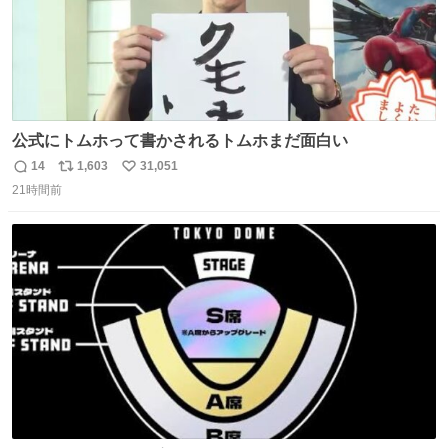
公式にトムホって書かされるトムホまだ面白い
14
1,603
31,051
返
リ
い
21時間前
信
ポ
い
数
ス
ね
ト
数
数