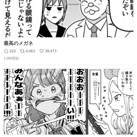
最高のメガネ
222
4,463
38,473
返
リ
い
13時間前
信
ポ
い
数
ス
ね
ト
数
数