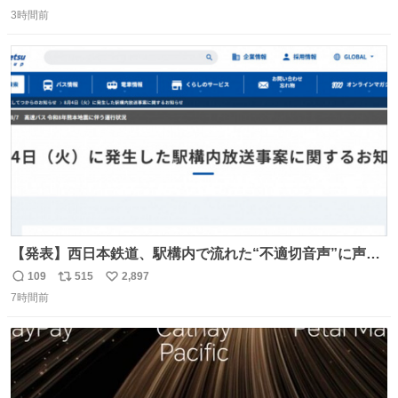
返
リ
い
3時間前
信
ポ
い
数
ス
ね
ト
数
数
【発表】西日本鉄道、駅構内で流れた“不適切音声”に声明
「被害届も検討」 news.livedoor.com/article/detail… 4日
109
515
2,897
返
リ
い
に西鉄福岡（天神）駅および薬院駅で発生した駅構内放送
7時間前
信
ポ
い
事案について声明を公表した。「第三者によって駅構内放
数
ス
ね
送設備に外部から不正に音声が流された可能性も含めて確
ト
数
数
認を実施」と説明した。