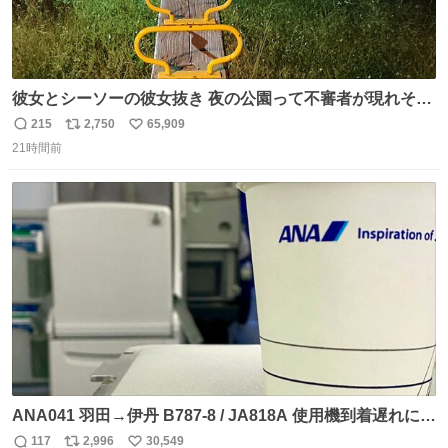
彼女とシーソーの彼女抜き 夜の公園って不審者が現れそう
で怖いんだよな
215
2,750
65,909
返
リ
い
21時間前
信
ポ
い
数
ス
ね
ト
数
数
ANA041 羽田→伊丹 B787-8 / JA818A 使用機到着遅れにつ
き 「安全に支障ない範囲で1分1秒でも遅延回復に努めてお
117
2,996
30,549