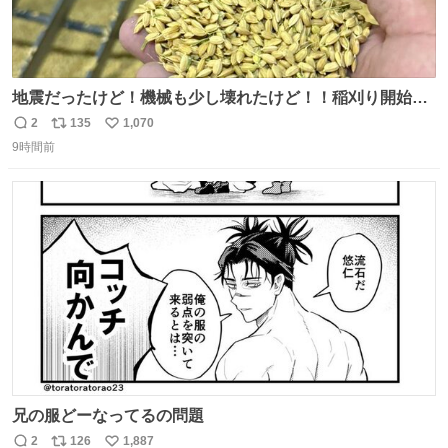
地震だったけど！機械も少し壊れたけど！！稲刈り開始
や！！！🌾 米食べてね！！！！！www たかきライスセン
2
135
1,070
返
リ
い
ター起動します😂
9時間前
信
ポ
い
数
ス
ね
ト
数
数
兄の服どーなってるの問題
2
126
1,887