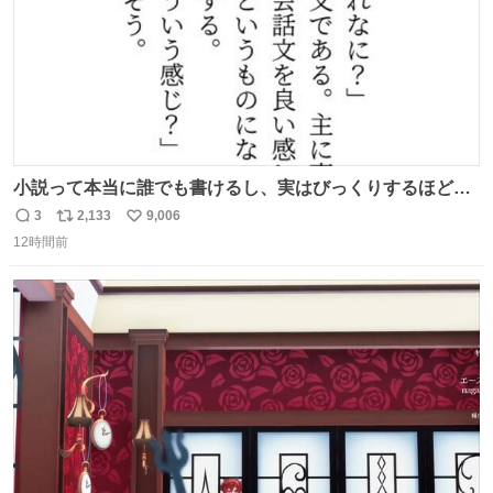
小説って本当に誰でも書けるし、実はびっくりするほど自
由だし、みんなもっと好きに文字で遊べばいいんじゃない
3
2,133
9,006
返
リ
い
かなって思うよ〜
12時間前
信
ポ
い
数
ス
ね
ト
数
数