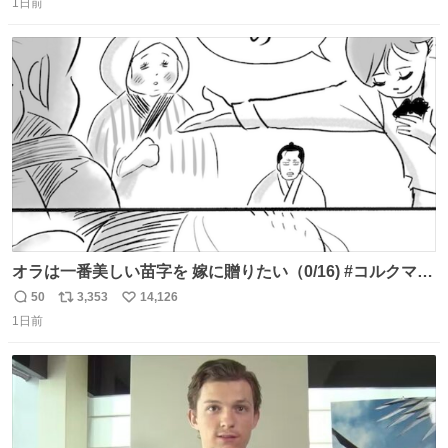
任天堂が令和8年熊本地震の被災者支援として、災害救助
1日前
信
ポ
い
法適用地域からの同社製品の修理について、27年2月1日ま
数
ス
ね
で無償で対応すると発表した。「Switch 2」や「Switch」
ト
数
数
「Joy-Con」などが対象。
オラは一番美しい苗字を 嫁に贈りたい（0/16) #コルクマン
ガ専科
50
3,353
14,126
返
リ
い
1日前
信
ポ
い
数
ス
ね
ト
数
数