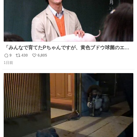
「みんなで育てたPちゃんですが、黄色ブドウ球菌のエン
テロトキシン（耐熱性毒素）が検出されたので、議論する
9
430
6,805
返
リ
い
までもなく処分が決まりました」
1日前
信
ポ
い
数
ス
ね
ト
数
数