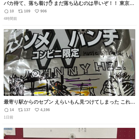
バカ待て、落ち着け✋ まだ落ち込むのは早いぞ！！ 東京ド
ームの最大キャパ5.5万人に対して席数の配分はだいたい S
10
109
906
返
リ
い
席（アリーナ）：約1.4万人 A席（1階スタンド）：約2.5万
4時間前
信
ポ
い
人 B席（2階スタンド）：約1.5万人 一番席数が多いA席は
数
ス
ね
一次だけで全枠出し切るわけないし、二次からは全体の3
ト
数
数
割を占める
最寄り駅からのセブン えらいもん見つけてしまった これ売
ってくれへんかな… #浅井健一 #ポテチ #ロックの名盤
14
137
4,196
返
リ
い
1日前
信
ポ
い
数
ス
ね
ト
数
数