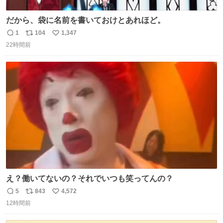
だから、袋に名前を書いておけとあれほど。
1
104
1,347
返
リ
い
22時間前
信
ポ
い
数
ス
ね
ト
数
数
え？働いてないの？それでいつも笑ってんの？
5
843
4,572
返
リ
い
12時間前
信
ポ
い
数
ス
ね