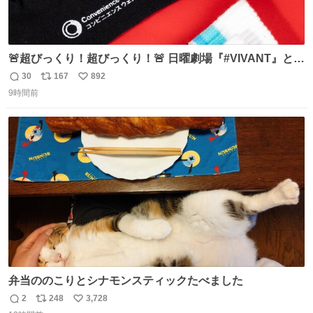
🚨超びっくり！超びっくり！🚨 日曜劇場『#VIVANT』と
ファミマの #コンビニエンスウェア がコラボ！ 🧦ラインソ
30
167
892
返
リ
い
ックス 🟦今治タオルハンカチ 「いいね」「保存」してファ
9時間前
信
ポ
い
ミマへGO👀
数
ス
ね
ト
数
数
弁当ののこりとシナモンスティックたべました
2
248
3,728
返
リ
い