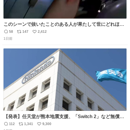
このシーンで抜いたことのある人が果たして世にどれほど
いることか このアカウントに辿り着いた皆さんとは、ロボ
58
147
2,412
返
リ
い
コップ2についてこれからもぜひ語り合っていきたい
1日前
信
ポ
い
数
ス
ね
ト
数
数
【発表】任天堂が熊本地震支援、「Switch 2」など無償修
理へ 保証切れでも対象 news.livedoor.com/article/detail…
112
1,341
9,300
返
リ
い