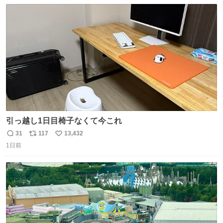
数
ス
ね
ト
数
数
引っ越し1日目椅子なくて今これ
31
117
13,432
返
リ
い
1日前
信
ポ
い
数
ス
ね
ト
数
数