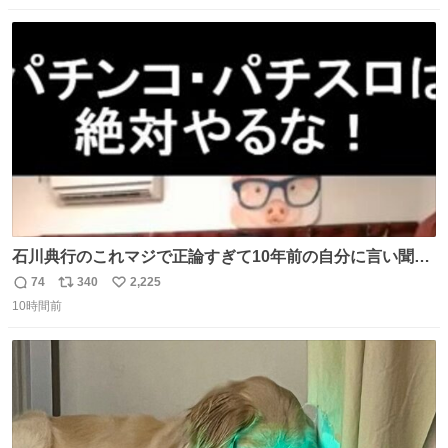
になって欲しいと。家内も一緒に募金したので、自分も何
数
ス
ね
かできたらなぁと思いました。
ト
数
数
石川典行のこれマジで正論すぎて10年前の自分に言い聞か
せたい
74
340
2,225
返
リ
い
10時間前
信
ポ
い
数
ス
ね
ト
数
数