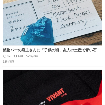
数
鉱物バーの店主さんに「子供の頃、友人の土産で青い石を
貰って、それがすごく気に入ってたのに、いつかの引越し
12
648
6,394
返
リ
い
で無くしてしまった」という話をしたら、 「お土産で買っ
12時間前
信
ポ
い
てきたくらいの価格感なら、ドイツの黒い森のフローライ
数
ス
ね
トかな…」と当たりつけてもらった。確かにこんな感じだ
ト
数
数
った気がする 凄い