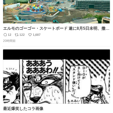
エルモのゴーゴー・スケートボード 遂に8月5日未明、撤
去… ←4日朝 5日朝→ #USJファン #ワンダーランド
12
122
1,687
返
リ
い
20時間前
信
ポ
い
数
ス
ね
ト
数
数
最近爆笑したコラ画像