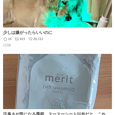
少しは嫌がったらいいのに
16
923
26,723
返
リ
い
1日前
信
ポ
い
数
ス
ね
ト
数
数
汗臭さが気になる季節、スースーシート以外だと、これが