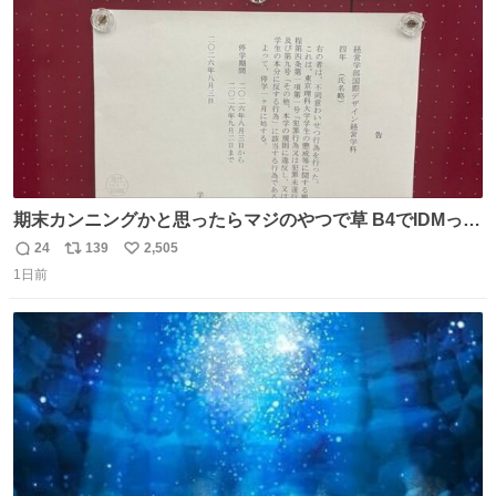
期末カンニングかと思ったらマジのやつで草 B4でIDMって
ことはおそらく就職だし、内定取り消し？ それと夏休み期
24
139
2,505
返
リ
い
間の停学って無意味じゃね？
1日前
信
ポ
い
数
ス
ね
ト
数
数