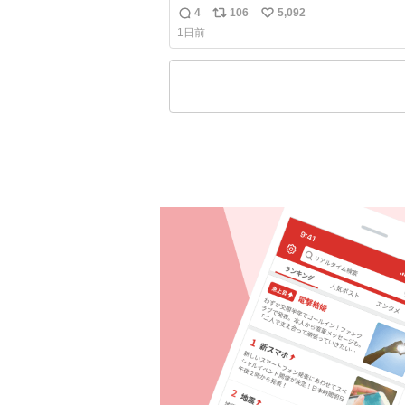
想像の何倍も美味しい美味しい言ってく
4
106
5,092
返
リ
い
嬉しい
1日前
信
ポ
い
数
ス
ね
ト
数
数