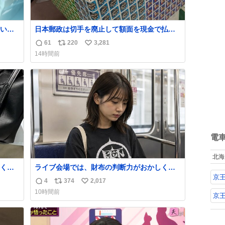
いの
日本郵政は切手を廃止して額面を現金で払い
戻せ2026 #日本郵政 @JapanPostHD_PR
61
220
3,281
返
リ
い
14時間前
信
ポ
い
数
ス
ね
ト
数
数
電
北海
くな
ライブ会場では、財布の判断力がおかしくな
ザー
る。
京
4
374
2,017
返
リ
い
でコ
10時間前
京
信
ポ
い
数
ス
ね
ト
数