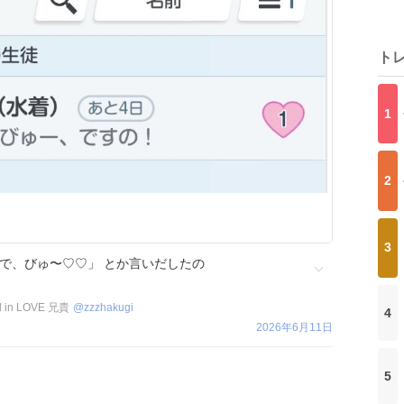
ト
1
2
3
で、びゅ〜♡♡」 とか言いだしたの
in LOVE 兄貴
@
zzzhakugi
4
2026年6月11日
5