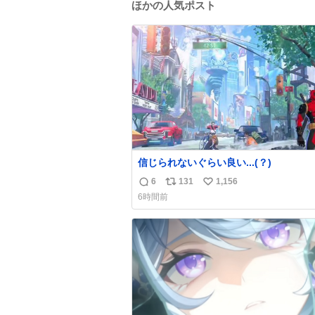
ほかの人気ポスト
信じられないぐらい良い...(？)
6
131
1,156
返
リ
い
6時間前
信
ポ
い
数
ス
ね
ト
数
数