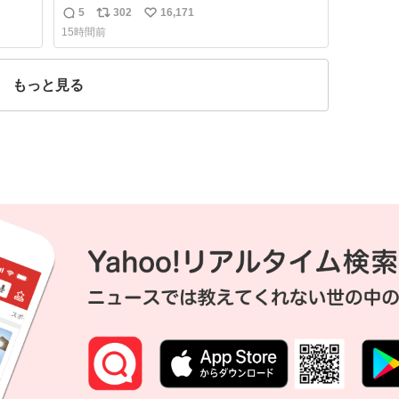
れて
りしたし、やはりアイドルって体型･肌管理す
5
302
16,171
返
リ
い
ごすぎる
15時間前
信
ポ
い
数
ス
ね
ト
数
もっと見る
数