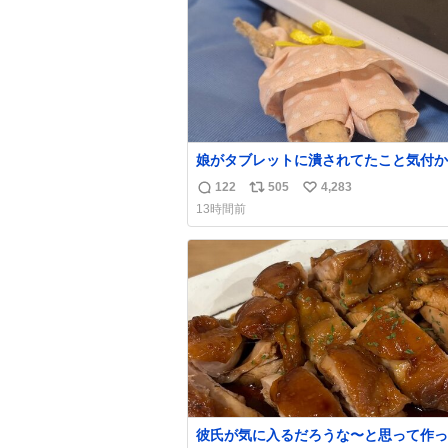
数
娘がタブレットに潰されてたこと気付か
った。 旦那だけは娘の波長を感じ取れ
122
505
4,283
返
リ
い
声出せずともSOSが伝わったらしい。 
13時間前
旦那が救出して、泣きじゃくる娘に自分
信
ポ
い
って抱きしめようとしたら、ビンタされ
数
ス
ね
まった。3回ほど。 小さい手だけど、地
ト
数
痛い。 その後、娘は旦那に泣きついて
数
彼氏が気に入るだろうな〜と思って作っ