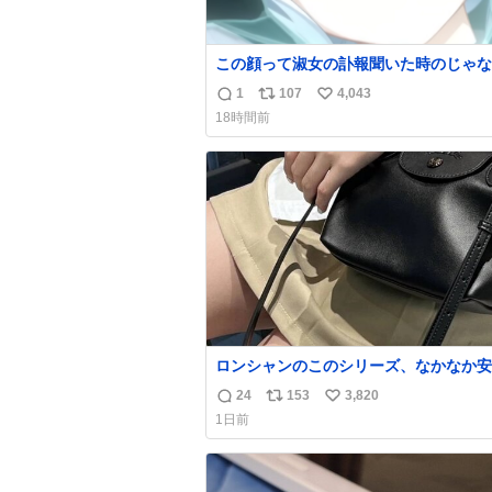
この顔って淑女の訃報聞いた時のじゃな
(((
1
107
4,043
返
リ
い
18時間前
信
ポ
い
数
ス
ね
ト
数
数
ロンシャンのこのシリーズ、なかなか安
らないのにセール価格になってる🖤✨レ
24
153
3,820
返
リ
い
なのが反則級にかわいい。持ってるだけ
1日前
ーデが格上げされる。
信
ポ
い
数
ス
ね
ト
数