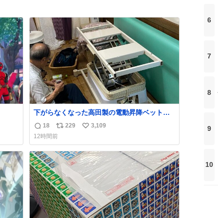
6
7
8
下がらなくなった高田製の電動昇降ベット。
メーカーからは、完全に見放されたんです
18
229
3,109
9
返
リ
い
が、 見事に85歳の父が治しました。 うちの父
12時間前
は、トヨタカローラのボディをオート生産す
信
ポ
い
る、工業ロボットの製作者なんですが、 父が
数
ス
ね
電動ベットの配線をハンダで修理している横
ト
数
10
で、
数