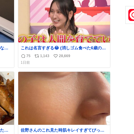
数
なか
これは名言すぎる😂 (消しゴム食べた6歳の弟
るから
を思い出しながら)
75
1,143
28,669
返
リ
い
急いで
1日前
も謝
信
ポ
い
てし
数
ス
ね
味に
ト
数
た。
数
たら
佐野さんのこれ見た時肌キレイすぎてびっく