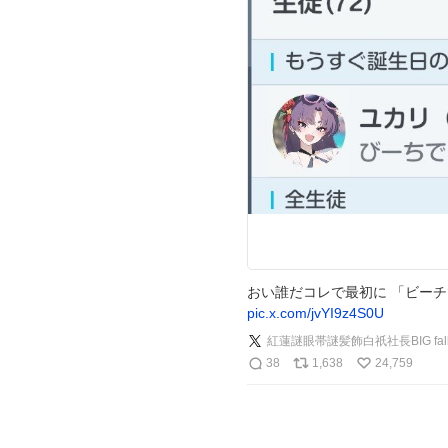
おい誰だコレで最初に 「ビーチ
pic.x.com/jvYI9z4S0U
紅蓮謎眼帯謎髪飾白祇社長BIG fall 
38
1,638
24,759