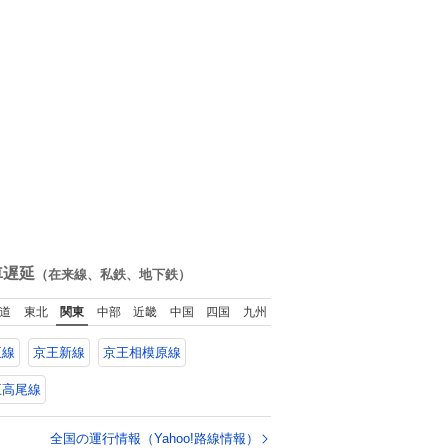
車遅延
（在来線、私鉄、地下鉄）
道
東北
関東
中部
近畿
中国
四国
九州
王線
京王新線
京王相模原線
王高尾線
全国の運行情報（Yahoo!路線情報）