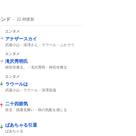
レンド
22:48
更新
エンタメ
アナザースカイ
武蔵小山
深澤さん
ラウール
ふかラウ
Snow Manラウール
1時間SP
エンタメ
滝沢秀明氏
神宮寺勇太、
滝沢秀明
神宮寺勇太
Number_i
エンタメ
ラウールは
武蔵小山
ラウール
深澤辰哉
Snow Manラウール
Snow Man
Snow Manの
Snow
二十四節気
癸丑
残暑見舞い
秋の気配を感じる
暑中見舞い
ばあちゃる引退
ばあちゃる