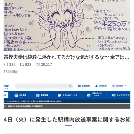
冨樫夫妻は純粋に浮かれてるだけな気がするな〜 全アはこ
こに自分の市場価値的なものを上乗せするので、 すっぴん
239
922
20,117
返
リ
い
＆寝起きのボサボサ頭でも「今日も可愛いね」が止まらな
18時間前
信
ポ
い
い。放っておくと永遠に髪撫でてきて作業進まない()
数
ス
ね
156cm40kg、年中日焼け止めとお友達の私より綺麗な手や
ト
数
数
めてもろて とか言う