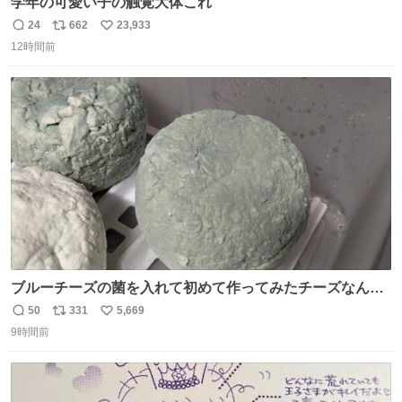
学年の可愛い子の触覚大体これ
24
662
23,933
返
リ
い
12時間前
信
ポ
い
数
ス
ね
ト
数
数
ブルーチーズの菌を入れて初めて作ってみたチーズなんだ
けど 本能でちょっとヤバいと思っちゃう見た目だな
50
331
5,669
返
リ
い
9時間前
信
ポ
い
数
ス
ね
ト
数
数