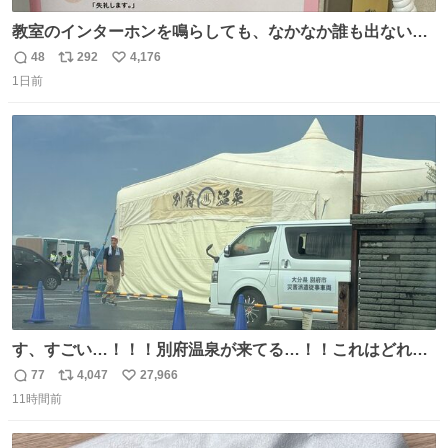
教室のインターホンを鳴らしても、なかなか誰も出ないこ
とがあります…。 もしかすると「電話の出方」に困ってい
48
292
4,176
返
リ
い
るのかもしれません。 そこで「何を話せばいいか」が見え
1日前
信
ポ
い
る手引きを用意して、安心して電話に出られるようにしま
数
ス
ね
す。 インターホンの応対も大切なコミュニケーションの学
ト
数
数
びです。
す、すごい…！！！別府温泉が来てる…！！これはどれぐ
らい待つんだろう…
77
4,047
27,966
返
リ
い
11時間前
信
ポ
い
数
ス
ね
ト
数