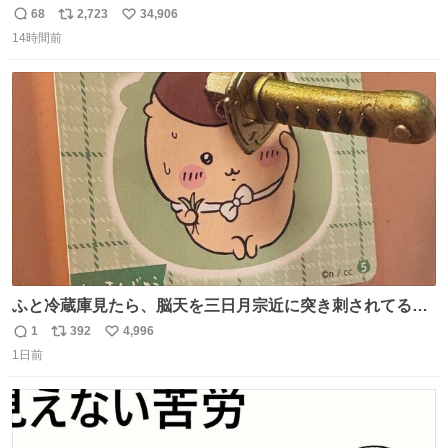
68
2,723
34,906
返
リ
い
14時間前
信
ポ
い
数
ス
ね
ト
数
数
ふと冷蔵庫見たら、脳天を三日月宗近に突き刺されてるく
りまんじゅうパイセンが
1
392
4,996
返
リ
い
1日前
信
ポ
い
数
ス
ね
ト
数
数