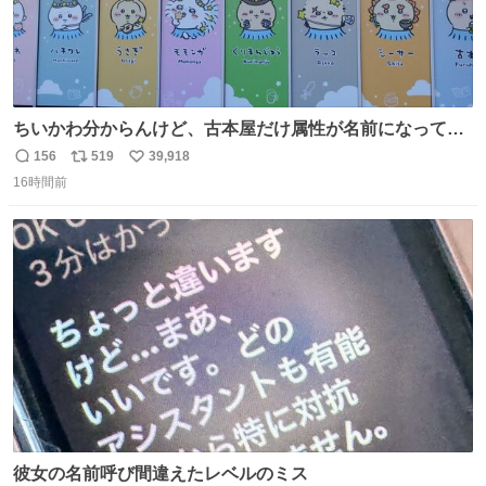
ちいかわ分からんけど、古本屋だけ属性が名前になってる
のはどういうこと？
156
519
39,918
返
リ
い
16時間前
信
ポ
い
数
ス
ね
ト
数
数
彼女の名前呼び間違えたレベルのミス