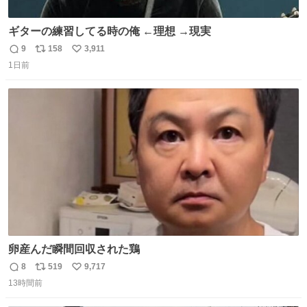
ギターの練習してる時の俺 ←理想 →現実
9
158
3,911
返
リ
い
1日前
信
ポ
い
数
ス
ね
ト
数
数
卵産んだ瞬間回収された鶏
8
519
9,717
返
リ
い
13時間前
信
ポ
い
数
ス
ね