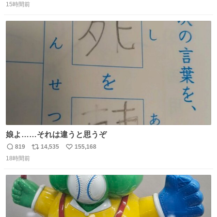
15時間前
信
ポ
い
数
ス
ね
ト
数
数
娘よ……それは違うと思うぞ
819
14,535
155,168
返
リ
い
18時間前
信
ポ
い
数
ス
ね
ト
数
数