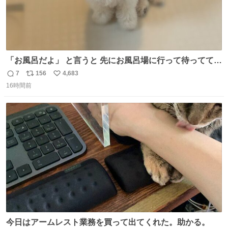
「お風呂だよ」 と言うと 先にお風呂場に行って待っててく
れる 賢いライス
7
156
4,683
返
リ
い
16時間前
信
ポ
い
数
ス
ね
ト
数
数
今日はアームレスト業務を買って出てくれた。助かる。