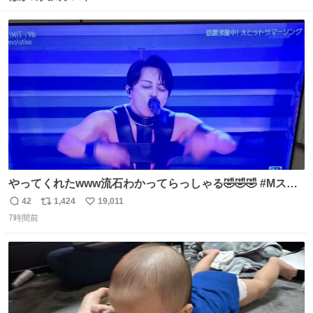
やってくれたwww流石わかってらっしゃる🤣🤣🤣 #Mステ
#西川貴教
42
1,424
19,011
返
リ
い
7時間前
信
ポ
い
数
ス
ね
ト
数
数