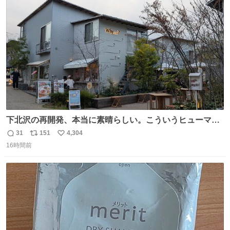
ト
数
数
下北沢の再開発、本当に素晴らしい。こういうヒューマン
スケールの開発がいいんだよ。
31
151
4,304
返
リ
い
16時間前
信
ポ
い
数
ス
ね
ト
数
数