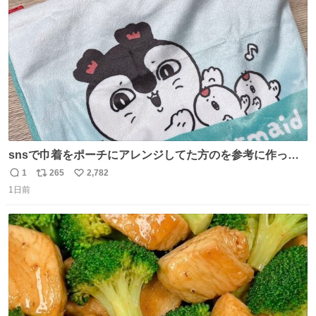
数
snsで巾着をポーチにアレンジしてた方のを参考に作って
みました🧵 裁縫は得意でないので、ザクザクの目測で縫い
1
265
2,782
返
リ
い
ましたので悪しからず🙏🏻 裏地は人魚のウロコ風な柄にし
1日前
信
ポ
い
てみたらめっちゃ良き☺️ 島二郎とちいかわチャームもお気
数
ス
ね
に入り⭐️
ト
数
数