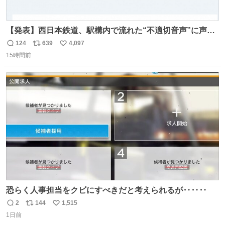
【発表】西日本鉄道、駅構内で流れた“不適切音声”に声明
「被害届も検討」 news.livedoor.com/article/detail… 4日
124
639
4,097
返
リ
い
に西鉄福岡（天神）駅および薬院駅で発生した駅構内放送
15時間前
信
ポ
い
事案について声明を公表した。「第三者によって駅構内放
数
ス
ね
送設備に外部から不正に音声が流された可能性も含めて確
ト
数
数
認を実施」と説明した。
恐らく人事担当をクビにすべきだと考えられるが‥‥‥
2
144
1,515
返
リ
い
1日前
信
ポ
い