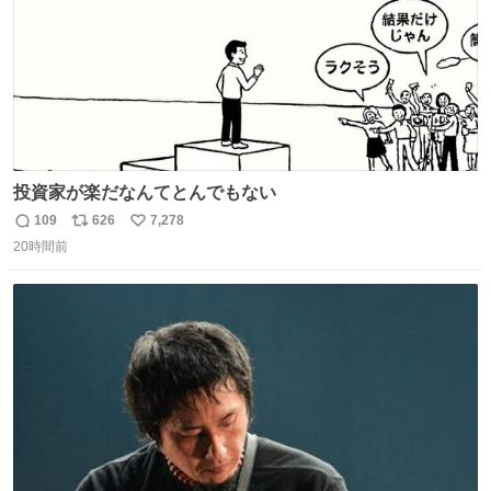
投資家が楽だなんてとんでもない
109
626
7,278
返
リ
い
20時間前
信
ポ
い
数
ス
ね
ト
数
数