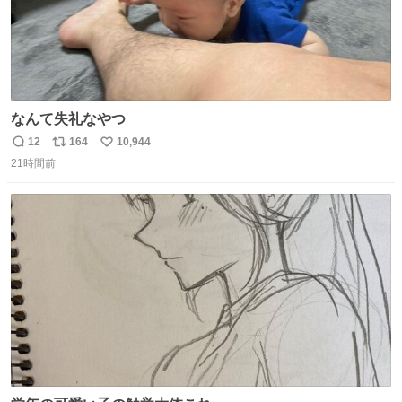
なんて失礼なやつ
12
164
10,944
返
リ
い
21時間前
信
ポ
い
数
ス
ね
ト
数
数