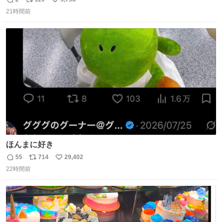
返
リ
い
21時間前
信
ポ
い
数
ス
ね
ト
数
数
ほんまに好き
55
714
29,402
返
リ
い
22時間前
信
ポ
い
数
ス
ね
ト
数
数