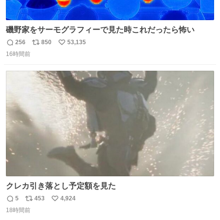
磯野家をサーモグラフィーで見た時これだったら怖い
256
850
53,135
返
リ
い
16時間前
信
ポ
い
数
ス
ね
ト
数
数
クレカ引き落とし予定額を見た
5
453
4,924
返
リ
い
18時間前
信
ポ
い