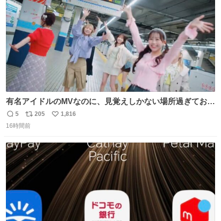
数
有名アイドルのMVなのに、見覚えしかない場所過ぎておも
ろいな
5
205
1,816
返
リ
い
16時間前
信
ポ
い
数
ス
ね
ト
数
数