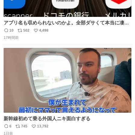
アプリ名も収められないのかよ。全部ダサくて本当に凄
い。 https://t.co/LemyLGyVkR
10
502
4,498
返
リ
い
17時間前
信
ポ
い
数
ス
ね
ト
数
数
新幹線初めて乗る外国人ニキ面白すぎる
6
745
13,792
返
リ
い
1日前