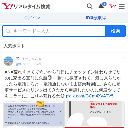
i
ログイン
ID新規取得
検索
人気ポスト
りーしゃん🌷
@
ri_shan_travel
ANA荒れすぎてて怖いから前日にチェックイン終わらせてた
のに家出る直前に欠航😇 ↓ 勝手に振替されて、気に入らなか
ったら電話しろと ↓ 電話通じないまま搭乗時刻に。さらに補
填サービスのリンク出てきたから申請したいのに何度やって
もエラーに。こりゃ荒れるわ😫
pic.x.com/GCm4XvATV5