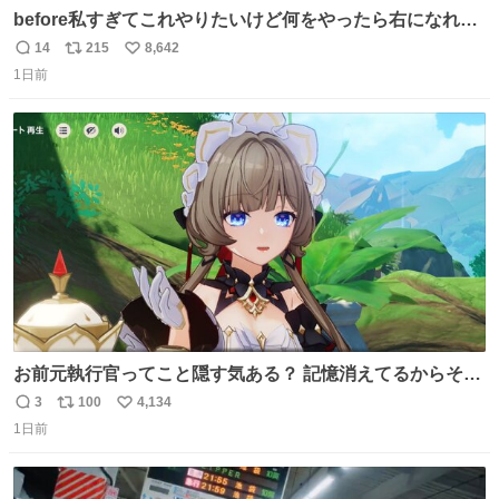
before私すぎてこれやりたいけど何をやったら右になれる
の
14
215
8,642
返
リ
い
1日前
信
ポ
い
数
ス
ね
ト
数
数
お前元執行官ってこと隠す気ある？ 記憶消えてるからそん
な考えに至らないだろうけどさ…
3
100
4,134
返
リ
い
1日前
信
ポ
い
数
ス
ね
ト
数