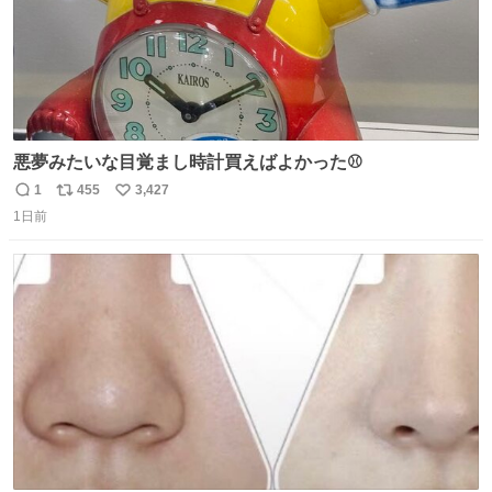
悪夢みたいな目覚まし時計買えばよかった⚾
1
455
3,427
返
リ
い
1日前
信
ポ
い
数
ス
ね
ト
数
数