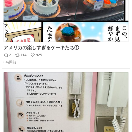
アメリカの楽しすぎるケーキたち①
2
114
925
返
リ
い
8時間前
信
ポ
い
数
ス
ね
ト
数
数