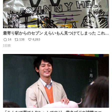
最寄り駅からのセブン えらいもん見つけてしまった これ売
ってくれへんかな… #浅井健一 #ポテチ #ロックの名盤
14
138
4,263
返
リ
い
1日前
信
ポ
い
数
ス
ね
ト
数
数