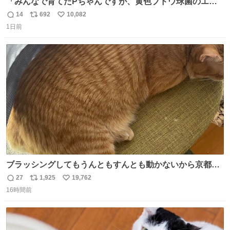
「みんなで育てたPちゃんですが、黄色ブドウ球菌のエン
テロトキシン（耐熱性毒素）が検出されたので、議論する
14
692
10,082
返
リ
い
までもなく処分が決まりました」
1日前
信
ポ
い
数
ス
ね
ト
数
数
ブラッシングしてもうんともすんとも動かないから京都の
寺にある庭みたいになってる
27
1,925
19,762
返
リ
い
16時間前
信
ポ
い
数
ス
ね
ト
数
数