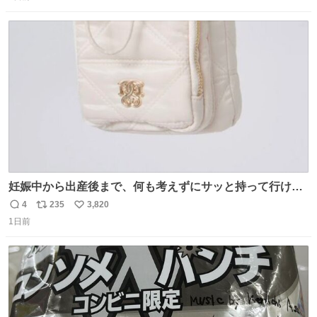
信
ポ
い
数
ス
ね
ト
数
数
妊娠中から出産後まで、何も考えずにサッと持って行ける
ようなショルダーバッグが欲しいな〜と思っていたのだけ
4
235
3,820
返
リ
い
ど snidelでめちゃくちゃピッタリなものを見つけたので買
1日前
信
ポ
い
った！✨ スマホと小物とペットボトルが入るの最高すぎる
数
ス
ね
🥹 しかもスマホ入れ独立してるしファスナーない！地味に
ト
数
数
嬉しいやつ！！！