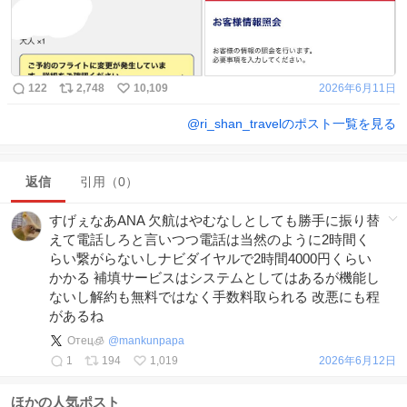
122
2,748
10,109
2026年6月11日
@
ri_shan_travel
のポスト一覧を見る
返信
引用（0）
すげぇなあANA 欠航はやむなしとしても勝手に振り替
えて電話しろと言いつつ電話は当然のように2時間く
らい繋がらないしナビダイヤルで2時間4000円くらい
かかる 補填サービスはシステムとしてはあるが機能し
ないし解約も無料ではなく手数料取られる 改悪にも程
があるね
Oтец🧊
@
mankunpapa
1
194
1,019
2026年6月12日
ほかの人気ポスト