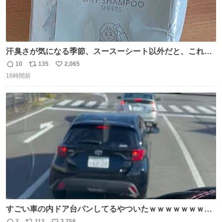
汗臭さが気になる季節、スースーシート以外だと、これが
とにかくスッキリする。2年くらい前に #生活は踊る で紹
10
135
2,065
返
リ
い
介したやつ。おじさんにもおばさんにもオススメだ。ドラ
16時間前
信
ポ
い
ストに売ってるぞ。ドライシャンプーって書いてあるけど
数
ス
ね
汗拭きシートみたいなもの。耳裏襟足首筋がんがん拭いて
ト
数
数
汗臭不安を解消。
すごい車の内ドア台パンしてるやついたｗｗｗｗｗｗｗｗ
ｗｗｗｗｗｗ
2
113
3,758