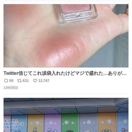
数
ス
ね
ト
数
数
Twitter信じてこれ涙袋入れたけどマジで盛れた…ありがと
う…
58
631
12,747
返
リ
い
19時間前
信
ポ
い
数
ス
ね
ト
数
数