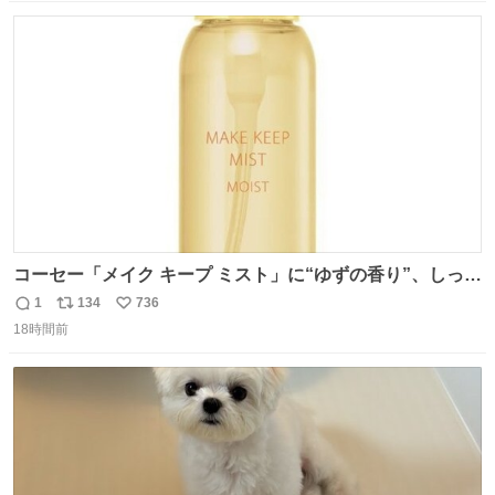
数
ス
ね
ト
数
数
コーセー「メイク キープ ミスト」に“ゆずの香り”、しっと
りツヤ肌叶う保湿タイプ - fashion-press.net/news/148945
1
134
736
返
リ
い
18時間前
信
ポ
い
数
ス
ね
ト
数
数