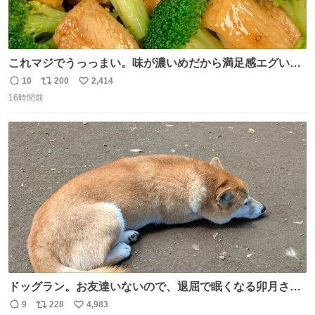
これマジでうっっまい。味が濃いめだから満足感エグいし
1週間で3キロ痩せた😭
10
200
2,414
返
リ
い
16時間前
信
ポ
い
数
ス
ね
ト
数
数
ドッグラン。お友達いないので、退屈で眠くなる卯月さ
ん。 #柴犬卯月
9
228
4,983
返
リ
い