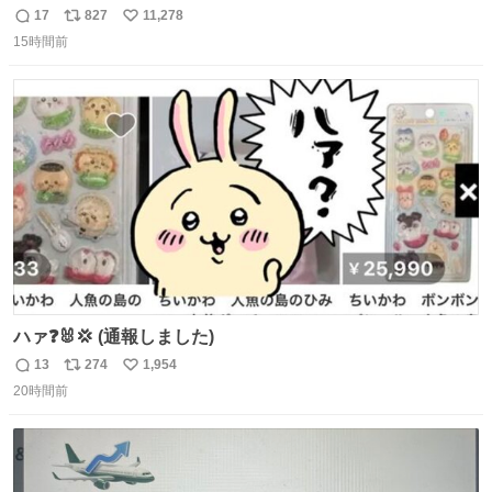
17
827
11,278
返
リ
い
15時間前
信
ポ
い
数
ス
ね
ト
数
数
ハァ❓🐰💢 (通報しました)
13
274
1,954
返
リ
い
20時間前
信
ポ
い
数
ス
ね
ト
数
数