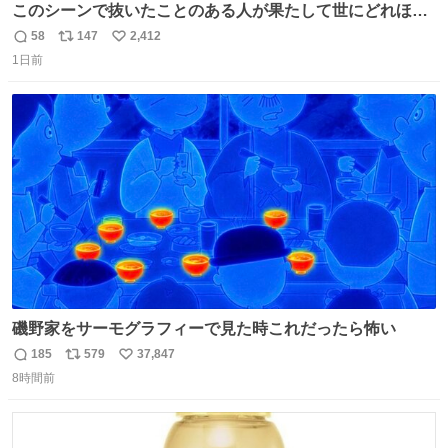
このシーンで抜いたことのある人が果たして世にどれほど
いることか このアカウントに辿り着いた皆さんとは、ロボ
58
147
2,412
返
リ
い
コップ2についてこれからもぜひ語り合っていきたい
1日前
信
ポ
い
数
ス
ね
ト
数
数
磯野家をサーモグラフィーで見た時これだったら怖い
185
579
37,847
返
リ
い
8時間前
信
ポ
い
数
ス
ね
ト
数
数