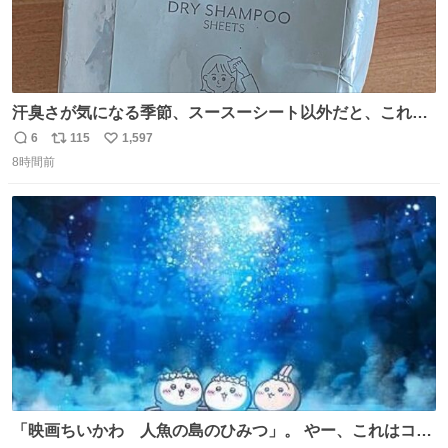
汗臭さが気になる季節、スースーシート以外だと、これが
とにかくスッキリする。2年くらい前に #生活は踊る で紹
6
115
1,597
返
リ
い
介したやつ。おじさんにもおばさんにもオススメだ。ドラ
8時間前
信
ポ
い
ストに売ってるぞ。ドライシャンプーって書いてあるけど
数
ス
ね
汗拭きシートみたいなもの。耳裏襟足首筋がんがん拭いて
ト
数
数
汗臭不安を解消。
「映画ちいかわ 人魚の島のひみつ」。 やー、これはコワ