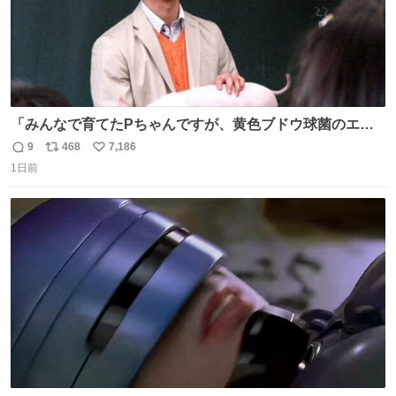
「みんなで育てたPちゃんですが、黄色ブドウ球菌のエン
テロトキシン（耐熱性毒素）が検出されたので、議論する
9
468
7,186
返
リ
い
までもなく処分が決まりました」
1日前
信
ポ
い
数
ス
ね
ト
数
数