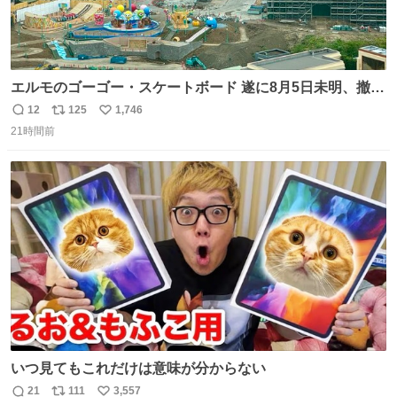
エルモのゴーゴー・スケートボード 遂に8月5日未明、撤
去… ←4日朝 5日朝→ #USJファン #ワンダーランド
12
125
1,746
返
リ
い
21時間前
信
ポ
い
数
ス
ね
ト
数
数
いつ見てもこれだけは意味が分からない
21
111
3,557