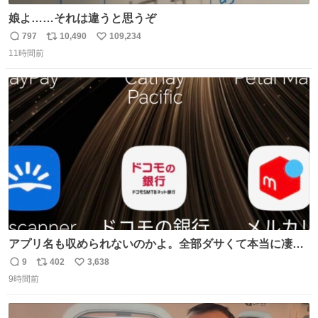
娘よ……それは違うと思うぞ
797
10,490
109,234
返
リ
い
11時間前
信
ポ
い
数
ス
ね
ト
数
数
アプリ名も収められないのかよ。全部ダサくて本当に凄
い。 https://t.co/LemyLGyVkR
9
402
3,638
返
リ
い
9時間前
信
ポ
い
数
ス
ね
ト
数