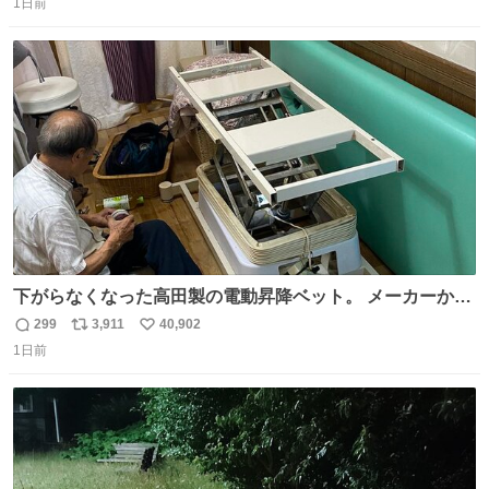
1日前
信
ポ
い
数
ス
ね
ト
数
数
下がらなくなった高田製の電動昇降ベット。 メーカーから
は、完全に見放されたんですが、 見事に85歳の父が治しま
299
3,911
40,902
返
リ
い
した。 うちの父は、トヨタカローラのボディをオート生産
1日前
信
ポ
い
する、工業ロボットの製作者なんですが、 父が電動ベット
数
ス
ね
の配線をハンダで修理している横で、
ト
数
数