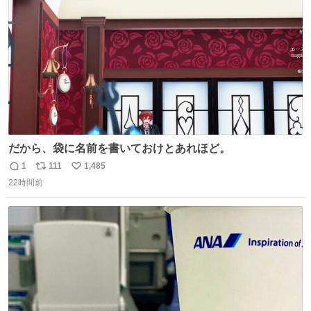
数
だから、袋に名前を書いておけとあれほど。
1
111
1,485
返
リ
い
22時間前
信
ポ
い
数
ス
ね
ト
数
数