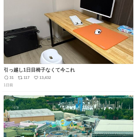
ト
数
数
引っ越し1日目椅子なくて今これ
31
117
13,432
返
リ
い
1日前
信
ポ
い
数
ス
ね
ト
数
数