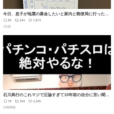
今日、息子が地震の募金したいと家内と郵便局に行ったみ
たいです。おもちゃとか買う選択肢もあったと思うけど、
95
443
7,873
返
リ
い
自分で貯めてた2万円を役に立てて欲しい、みんなも元気
1日前
信
ポ
い
になって欲しいと。家内も一緒に募金したので、自分も何
数
ス
ね
かできたらなぁと思いました。
ト
数
数
石川典行のこれマジで正論すぎて10年前の自分に言い聞か
せたい
78
354
2,345
返
リ
い
10時間前
信
ポ
い