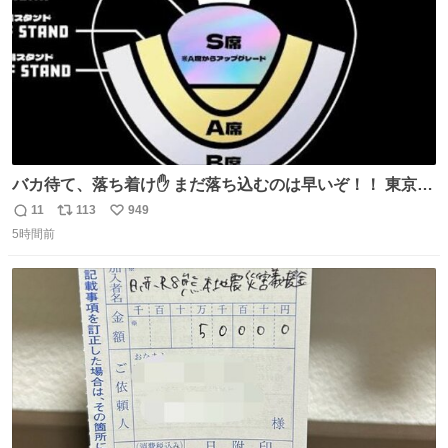
バカ待て、落ち着け✋ まだ落ち込むのは早いぞ！！ 東京ド
ームの最大キャパ5.5万人に対して席数の配分はだいたい S
11
113
949
返
リ
い
席（アリーナ）：約1.4万人 A席（1階スタンド）：約2.5万
5時間前
信
ポ
い
人 B席（2階スタンド）：約1.5万人 一番席数が多いA席は
数
ス
ね
一次だけで全枠出し切るわけないし、二次からは全体の3
ト
数
数
割を占める