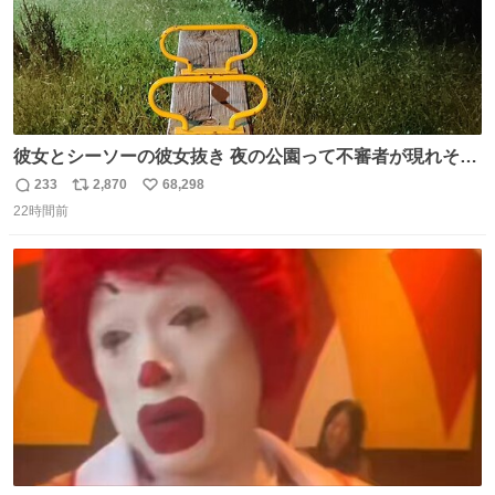
彼女とシーソーの彼女抜き 夜の公園って不審者が現れそう
で怖いんだよな
233
2,870
68,298
返
リ
い
22時間前
信
ポ
い
数
ス
ね
ト
数
数