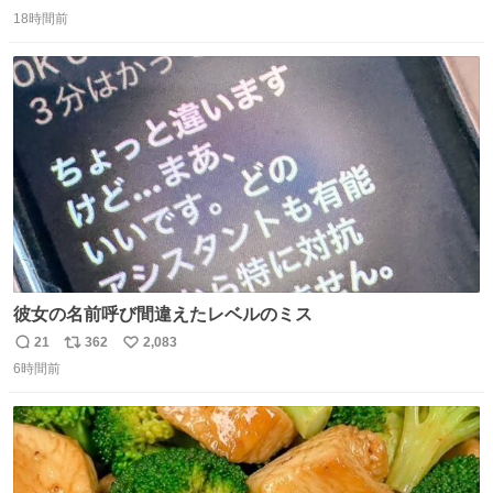
返
リ
い
18時間前
信
ポ
い
数
ス
ね
ト
数
数
彼女の名前呼び間違えたレベルのミス
21
362
2,083
返
リ
い
6時間前
信
ポ
い
数
ス
ね
ト
数
数