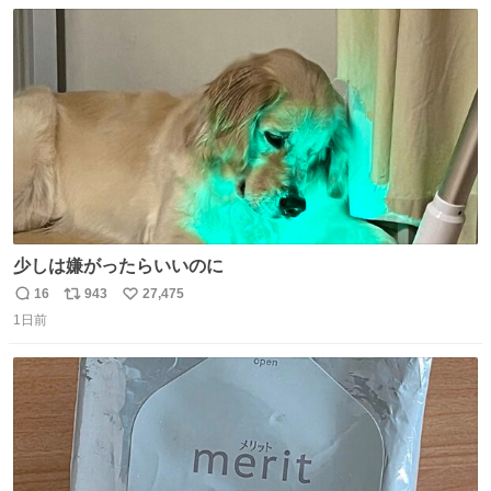
数
ス
ね
ト
数
数
少しは嫌がったらいいのに
16
943
27,475
返
リ
い
1日前
信
ポ
い
数
ス
ね
ト
数
数