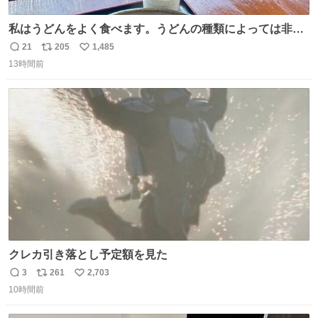
私はうどんをよく食べます。うどんの種類によっては非常
食にもなります。生うどんは消費期限が短く、冷凍うどん
21
205
1,485
返
リ
い
は長持ちする代わりに停電に弱いので、乾麺タイプのうど
13時間前
信
ポ
い
んなら水分が少なく長期保存するのにおすすめです。アル
数
ス
ね
ファ化米や缶詰など、色々な非常食がありますが、うどん
ト
数
数
もいかがでしょうか？
クレカ引き落とし予定額を見た
3
261
2,703
返
リ
い
10時間前
信
ポ
い
数
ス
ね