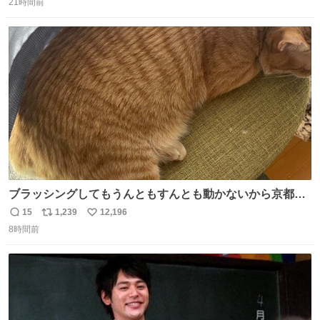
ど snidelでめちゃくちゃピッタリなものを見つけたので買
21時間前
信
ポ
い
った！✨ スマホと小物とペットボトルが入るの最高すぎる
数
ス
ね
🥹 しかもスマホ入れ独立してるしファスナーない！地味に
ト
数
数
嬉しいやつ！！！
ブラッシングしてもうんともすんとも動かないから京都の
寺にある庭みたいになってる
15
1,239
12,196
返
リ
い
8時間前
信
ポ
い
数
ス
ね
ト
数
数