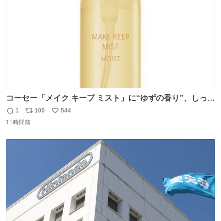
コーセー「メイク キープ ミスト」に“ゆずの香り”、しっと
りツヤ肌叶う保湿タイプ - fashion-press.net/news/148945
1
100
544
返
リ
い
11時間前
信
ポ
い
数
ス
ね
ト
数
数