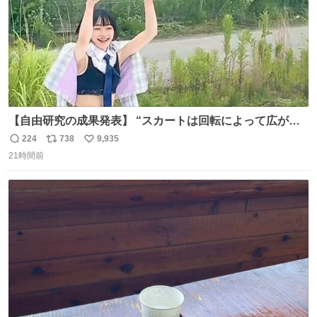
【自由研究の成果発表】 “スカートは回転によって広がる
が、岡澤恋によって270°までなら広がらずに回転が可能な
224
738
9,935
返
リ
い
ことが証明された！”
21時間前
信
ポ
い
数
ス
ね
ト
数
数