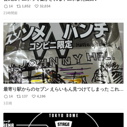
14
1,652
32,034
返
リ
い
21時間前
信
ポ
い
数
ス
ね
ト
数
数
最寄り駅からのセブン えらいもん見つけてしまった これ売
ってくれへんかな… #浅井健一 #ポテチ #ロックの名盤
14
137
4,196
返
リ
い
1日前
信
ポ
い
数
ス
ね
ト
数
数