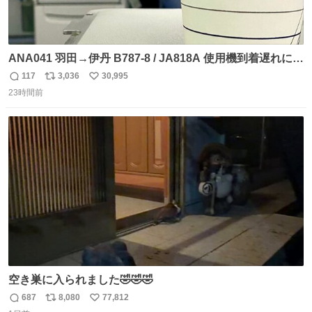
ANA041 羽田→伊丹 B787-8 / JA818A 使用機到着遅れにつ
き 「安全に支障ない範囲で1分1秒でも遅延回復に努めてお
117
3,036
30,995
返
リ
い
ります」と機長の気合い十分！ が、フライトは順調に進み
23時間前
信
ポ
い
すぎ… 「飛ばしすぎたせいか現在奈良県上空での待機を命
数
ス
ね
じられております」 でコンソメスープ吹き出しそうになり
ト
数
数
ましたw
空き巣に入られました🤣🤣🤣
687
8,080
77,812
返
リ
い