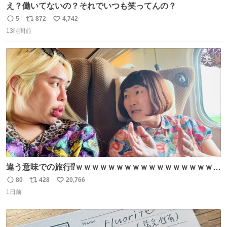
え？働いてないの？それでいつも笑ってんの？
5
872
4,742
返
リ
い
13時間前
信
ポ
い
数
ス
ね
ト
数
数
違う意味での旅行⁉️ｗｗｗｗｗｗｗｗｗｗｗｗｗｗｗｗｗｗ
ｗ
80
428
20,766
返
リ
い
1日前
信
ポ
い
数
ス
ね
ト
数