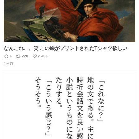
なんこれ、、笑 この絵がプリントされたTシャツ欲しい
6
220
2,406
返
リ
い
1日前
信
ポ
い
数
ス
ね
ト
数
数