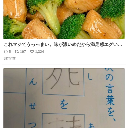
これマジでうっっまい。味が濃いめだから満足感エグいし
1週間で3キロ痩せた😭
5
107
1,324
返
リ
い
9時間前
信
ポ
い
数
ス
ね
ト
数
数