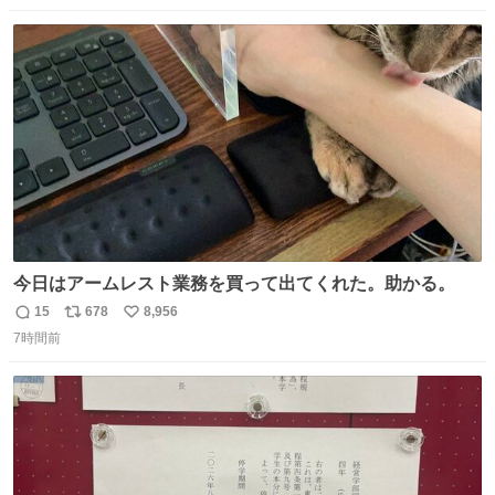
数
ス
ね
ト
数
数
今日はアームレスト業務を買って出てくれた。助かる。
15
678
8,956
返
リ
い
7時間前
信
ポ
い
数
ス
ね
ト
数
数