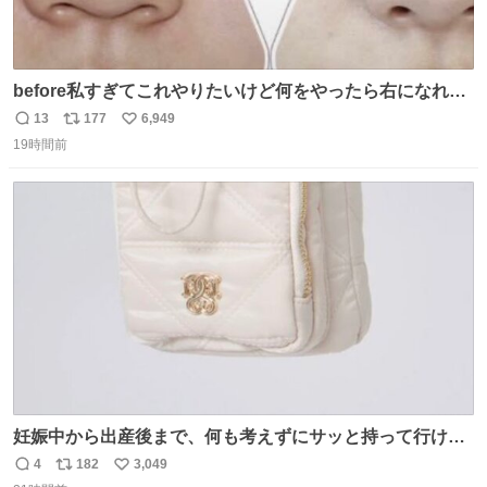
before私すぎてこれやりたいけど何をやったら右になれる
の
13
177
6,949
返
リ
い
19時間前
信
ポ
い
数
ス
ね
ト
数
数
妊娠中から出産後まで、何も考えずにサッと持って行ける
ようなショルダーバッグが欲しいな〜と思っていたのだけ
4
182
3,049
返
リ
い