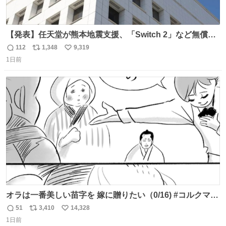
【発表】任天堂が熊本地震支援、「Switch 2」など無償修
理へ 保証切れでも対象 news.livedoor.com/article/detail…
112
1,348
9,319
返
リ
い
任天堂が令和8年熊本地震の被災者支援として、災害救助
1日前
信
ポ
い
法適用地域からの同社製品の修理について、27年2月1日ま
数
ス
ね
で無償で対応すると発表した。「Switch 2」や「Switch」
ト
数
数
「Joy-Con」などが対象。
オラは一番美しい苗字を 嫁に贈りたい（0/16) #コルクマン
ガ専科
51
3,410
14,328
返
リ
い
1日前
信
ポ
い