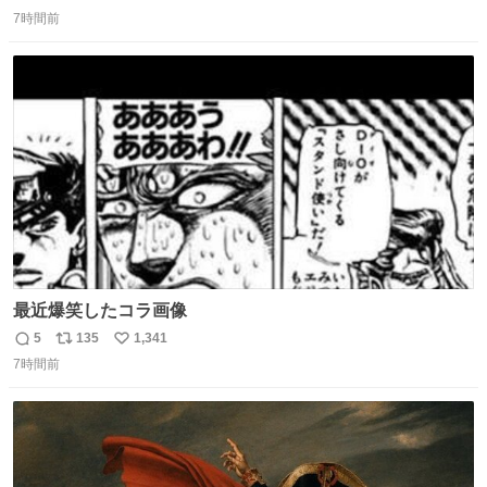
返
リ
い
7時間前
信
ポ
い
数
ス
ね
ト
数
数
最近爆笑したコラ画像
5
135
1,341
返
リ
い
7時間前
信
ポ
い
数
ス
ね
ト
数
数