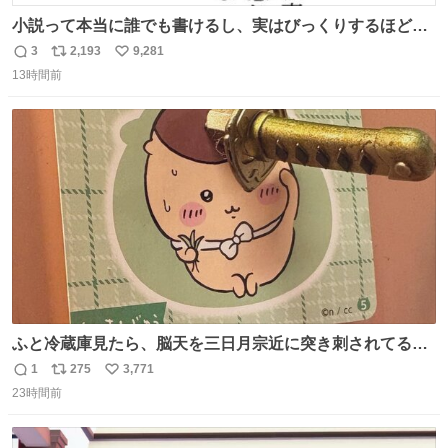
小説って本当に誰でも書けるし、実はびっくりするほど自
由だし、みんなもっと好きに文字で遊べばいいんじゃない
3
2,193
9,281
返
リ
い
かなって思うよ〜
13時間前
信
ポ
い
数
ス
ね
ト
数
数
ふと冷蔵庫見たら、脳天を三日月宗近に突き刺されてるく
りまんじゅうパイセンが
1
275
3,771
返
リ
い
23時間前
信
ポ
い
数
ス
ね
ト
数