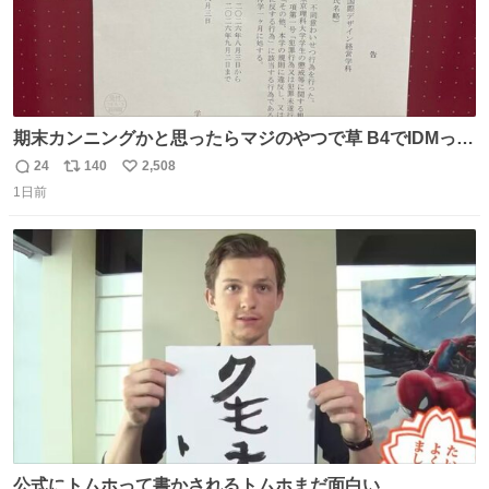
期末カンニングかと思ったらマジのやつで草 B4でIDMって
ことはおそらく就職だし、内定取り消し？ それと夏休み期
24
140
2,508
返
リ
い
間の停学って無意味じゃね？
1日前
信
ポ
い
数
ス
ね
ト
数
数
公式にトムホって書かされるトムホまだ面白い