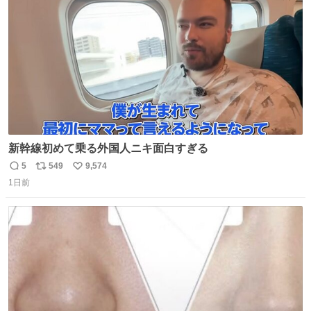
数
新幹線初めて乗る外国人ニキ面白すぎる
5
549
9,574
返
リ
い
1日前
信
ポ
い
数
ス
ね
ト
数
数