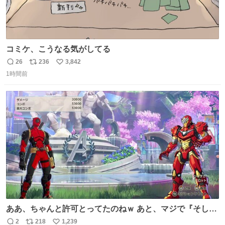
コミケ、こうなる気がしてる
26
236
3,842
返
リ
い
1時間前
信
ポ
い
数
ス
ね
ト
数
数
ああ、ちゃんと許可とってたのねｗ あと、マジで『そして
時は動き出す』って言ってて草オブ草
2
218
1,239