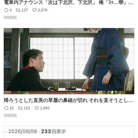
電車内アナウンス「次は下北沢、下北沢」 俺「ｽｯ…🤓」
(立ち上がる) 周りの乗客「(やっぱりな……)」
4
127
2,070
返
リ
い
5時間前
信
ポ
い
数
ス
ね
ト
数
数
帰ろうとした直美の草履の鼻緒が切れ それを直そうとした
小川がさらに壊し…… 結果、直美をおんぶして送ることに
22
122
1,060
返
リ
い
なりました。 👇鼻緒はいつも恋のキューピッド？
5時間前
信
ポ
い
web.nhk/tv/an/kazekaor…［見逃し配信中］ #朝ドラ #風
数
ス
ね
薫る 上坂樹里 甲斐翔真
ト
数
数