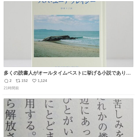
もPRでもないよ
ト
数
数
多くの読書人がオールタイムベストに挙げる小説でありな
がら長いこと絶版になっていた本書、思い入れの深い小さ
2
152
1,124
返
リ
い
な版元さんからとても美しい装丁で復刊されました。い
21時間前
信
ポ
い
や〜素晴らしいですね。 パパ・ユーア クレイジー
数
ス
ね
rebelbooks.theshop.jp/items/153696070
ト
数
数