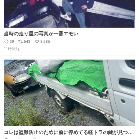
当時の走り屋の写真が一番エモい
29
543
8,985
返
リ
い
11時間前
信
ポ
い
数
ス
ね
ト
数
数
コレは盗難防止のために前に停めてる軽トラの鍵が見つか