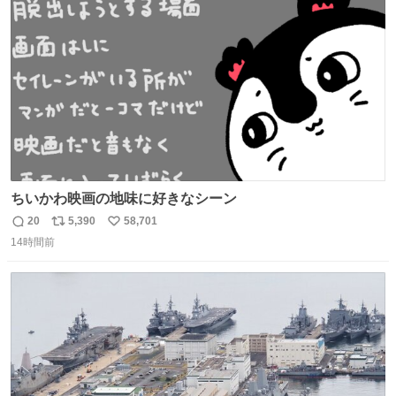
ト
数
数
ちいかわ映画の地味に好きなシーン
20
5,390
58,701
返
リ
い
14時間前
信
ポ
い
数
ス
ね
ト
数
数