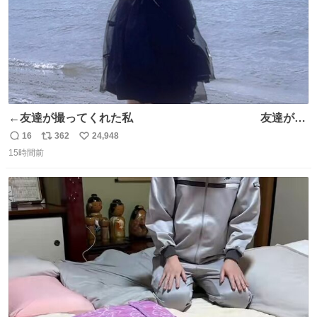
←友達が撮ってくれた私 友達が描
いてくれた私→
16
362
24,948
返
リ
い
15時間前
信
ポ
い
数
ス
ね
ト
数
数