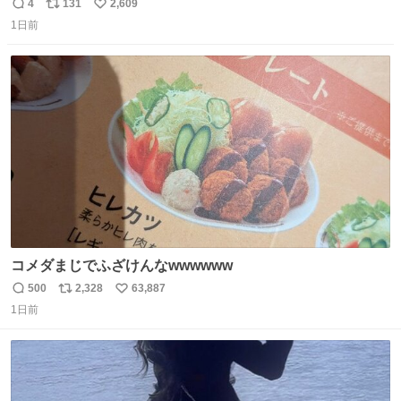
らなくて 持ち主すら動かすことができない鉄壁のスープラ
4
131
2,609
返
リ
い
1日前
信
ポ
い
数
ス
ね
ト
数
数
コメダまじでふざけんなwwwwww
500
2,328
63,887
返
リ
い
1日前
信
ポ
い
数
ス
ね
ト
数
数