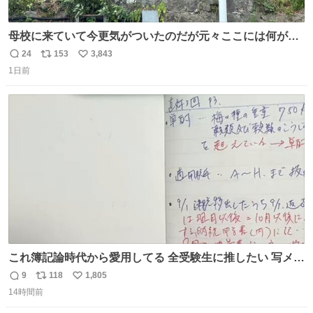
母校に来ていて今更気がついたのだが元々ここには何があ
ったのだろう…？_:(´ཀ`」 ∠):
24
153
3,843
返
リ
い
1日前
信
ポ
い
数
ス
ね
ト
数
数
これ簿記論時代から愛用してる 全受験生に推したい 写メし
たとこ、ピーーてレシートよりひと回り大きいサイズくら
9
118
1,805
返
リ
い
いで、シールで出てくるからペターって貼って間違ったと
14時間前
信
ポ
い
こメモメモして持ち歩いてるの 便利だから使って 回し者で
数
ス
ね