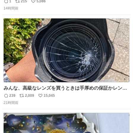
1
215
5,086
返
リ
い
14時間前
信
ポ
い
数
ス
ね
ト
数
数
みんな、高級なレンズを買うときは手厚めの保証かレンズ
保護フィルターをちゃんと付けておくんだぞ、お兄さんと
239
2,009
15,045
返
リ
い
の約束だぞ…😭 涙で画面が見えない…
21時間前
信
ポ
い
数
ス
ね
ト
数
数