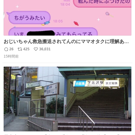
おじいちゃん救急搬送されてんのにママオタクに理解あっ
て不謹慎だけどウケる
26
425
36,031
返
リ
い
15時間前
信
ポ
い
数
ス
ね
ト
数
数