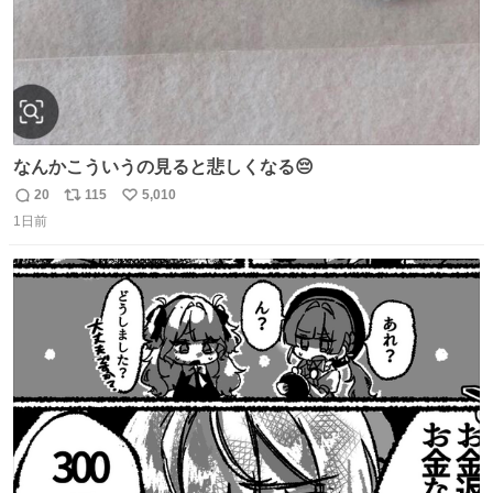
なんかこういうの見ると悲しくなる😔
20
115
5,010
返
リ
い
1日前
信
ポ
い
数
ス
ね
ト
数
数