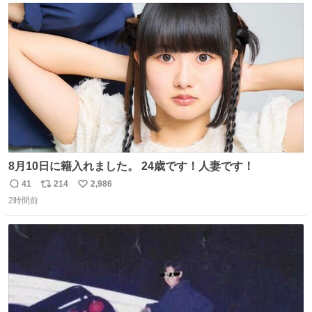
ト
数
数
8月10日に籍入れました。 24歳です！人妻です！
41
214
2,986
返
リ
い
2時間前
信
ポ
い
数
ス
ね
ト
数
数