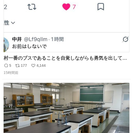
村一番のブスであることを自覚しながらも勇気を出して村
長の息子に恋文を書いたら翌日村の共用井戸に捨てられて
5
177
4,144
返
リ
い
たときの顔になった
15時間前
信
ポ
い
数
ス
ね
ト
数
数