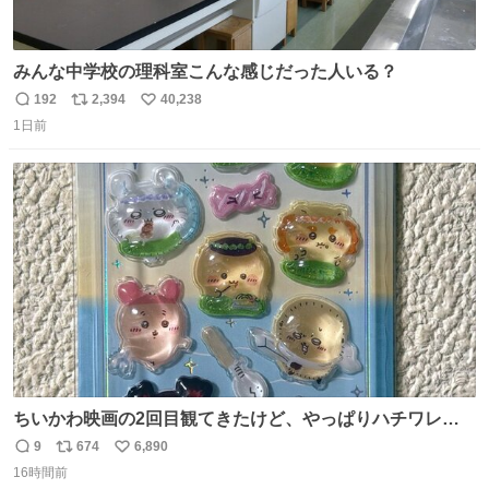
みんな中学校の理科室こんな感じだった人いる？
192
2,394
40,238
返
リ
い
1日前
信
ポ
い
数
ス
ね
ト
数
数
ちいかわ映画の2回目観てきたけど、やっぱりハチワレの
「ハモりすごいよッ…」に対するちいかわの「エ゛ッ!?(い
9
674
6,890
返
リ
い
まそんな場合じゃねぇだろお前よぉ)」が面白すぎる。
16時間前
信
ポ
い