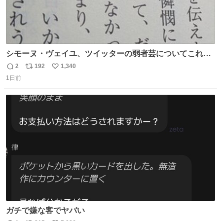
シモーヌ・ヴェイユ、ツイッターの弱者芸についてこれ以
上なく鋭く分析していて本当に凄い。俺辞めちゃうかもイ
2
192
1,340
返
リ
い
ンターネット。これ読み終わったら
1日前
信
ポ
い
数
ス
ね
ト
数
数
ガチで嫌な客でヤバい