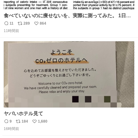
食べていないのに痩せないを、実際に測ってみた。 1日
1200kcal未満と申告しながら減量できない10人を、14日間
11
289
864
返
リ
い
調査。 本人の申告は平均1028kcal/日だったが、実際の摂
11時間前
信
ポ
い
取量は2081kcal/日。食事量を47％少なく、身体活動を
数
ス
ね
51％多く見積もっていた。
ト
数
数
ヤバいホテル見て
9
184
1,680
返
リ
い
16時間前
信
ポ
い
数
ス
ね