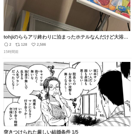
tohjiのららアリ終わりに泊まったホテルなんだけど大浴場
にアイス置いてあって バニラがこれだった 粋な計らいあり
2
128
2,586
返
リ
い
がとう
15時間前
信
ポ
い
数
ス
ね
ト
数
数
突きつけられた厳しい結婚条件 1/5