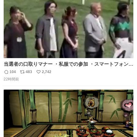
数
当選者の口取りマナー ・私服での参加 ・スマートフォンで
の撮影 ・調教師へ自分から握手を求める行為 ・シャツをズ
104
483
2,742
返
リ
い
ボンにインしていない服装 ・ボディーバッグの着用 私も口
22時間前
信
ポ
い
ドリに参加したいので、出禁になる前に繰り返し案内して
数
ス
ね
ほしい #DMMバヌーシ
ト
数
数