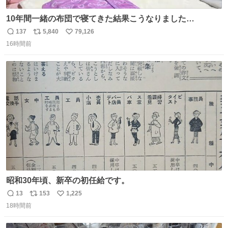
10年間一緒の布団で寝てきた結果こうなりました…
137
5,840
79,126
返
リ
い
16時間前
信
ポ
い
数
ス
ね
ト
数
数
昭和30年頃、新卒の初任給です。
13
153
1,225
返
リ
い
18時間前
信
ポ
い
数
ス
ね