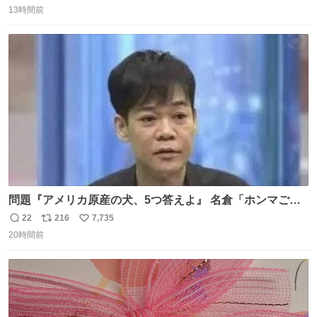
化してきました。きょうは身近な店舗をじっくり見てみて
13時間前
信
ポ
い
はいかがでしょうか。
数
ス
ね
ト
数
数
問題『アメリカ原産の犬、5つ答えよ』 名倉「ホンマごめ
ん。 日本」
22
216
7,735
返
リ
い
20時間前
信
ポ
い
数
ス
ね
ト
数
数