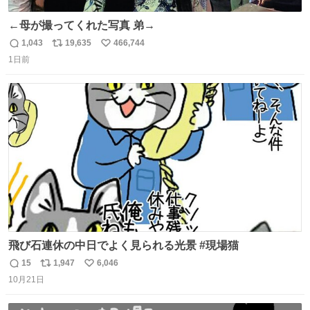
←母が撮ってくれた写真 弟→
1,043
19,635
466,744
返
リ
い
1日前
信
ポ
い
数
ス
ね
ト
数
数
飛び石連休の中日でよく見られる光景 #現場猫
15
1,947
6,046
返
リ
い
10月21日
信
ポ
い
数
ス
ね