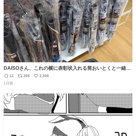
ト
数
数
DAISOさん、これの横に表彰状入れる筒おいとくと一緒に
売れますのでご検討下さい
12
206
2,308
返
リ
い
1日前
信
ポ
い
数
ス
ね
ト
数
数