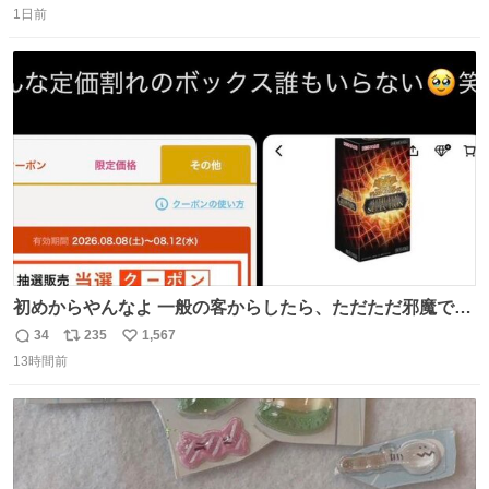
で-が出るのだと思うんだよね ヤフオクで売れてない190万
1日前
信
ポ
い
があったけど初代じゃあるまいし流石にそこまではねぇ 日
数
ス
ね
本初のモデルではあるけど´д` ; #Apple #iPhone3G
ト
数
数
初めからやんなよ 一般の客からしたら、ただただ邪魔でし
かないのよ
34
235
1,567
返
リ
い
13時間前
信
ポ
い
数
ス
ね
ト
数
数