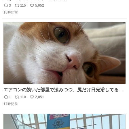
3
115
5,052
返
リ
い
18時間前
信
ポ
い
数
ス
ね
ト
数
数
エアコンの効いた部屋で涼みつつ、尻だけ日光浴してる猫
もはや貴族じゃん！
1
110
2,051
返
リ
い
17時間前
信
ポ
い
数
ス
ね
ト
数
数