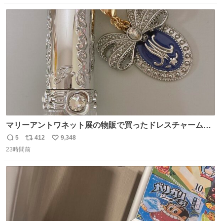
数
ス
ね
ト
数
数
マリーアントワネット展の物販で買ったドレスチャームを
流行りのめじるしアクセサリーにして、リップにつけた
5
412
9,348
返
リ
い
り、同じく物販で購入したシュシュにつけたりしています
23時間前
信
ポ
い
💄💎
数
ス
ね
ト
数
数