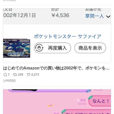
信
ポ
い
困らなくなり、日記も8ヶ月続けて書ける量はこの通り。
数
ス
ね
Geminiの添削もエラーの指摘は激減し、上級の表現を教え
ト
数
数
てもらう今日この頃。
はじめてのAmazonでの買い物は2002年で、ポケモンを買
ったようだ 24年前かぁ。
7
109
2,273
返
リ
い
14時間前
信
ポ
い
数
ス
ね
ト
数
数