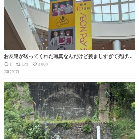
お友達が送ってくれた写真なんだけど羨ましすぎて禿げそ
う
1
171
2,080
返
リ
い
23時間前
信
ポ
い
数
ス
ね
ト
数
数