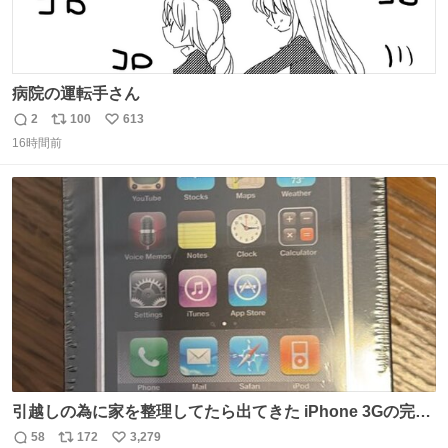
病院の運転手さん
2
100
613
返
リ
い
16時間前
信
ポ
い
数
ス
ね
ト
数
数
引越しの為に家を整理してたら出てきた iPhone 3Gの完全
未開封品 かなり前に楽天だかで買った多分未使用のデモ機
58
172
3,279
返
リ
い