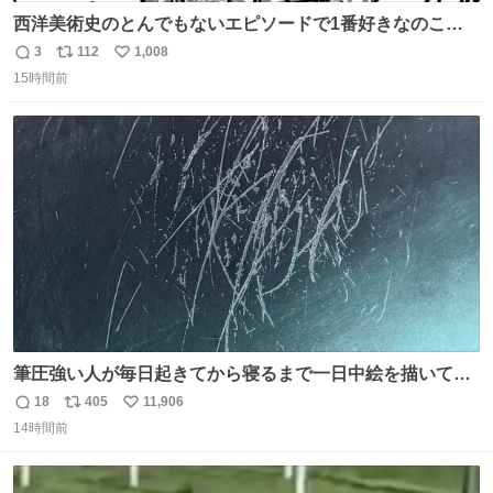
西洋美術史のとんでもないエピソードで1番好きなのこれ
モネのエピソード大体面白い #絵がみの美術史創作
3
112
1,008
返
リ
い
15時間前
信
ポ
い
数
ス
ね
ト
数
数
筆圧強い人が毎日起きてから寝るまで一日中絵を描いてる
とこうなる。 異常事態です。
18
405
11,906
返
リ
い
14時間前
信
ポ
い
数
ス
ね
ト
数