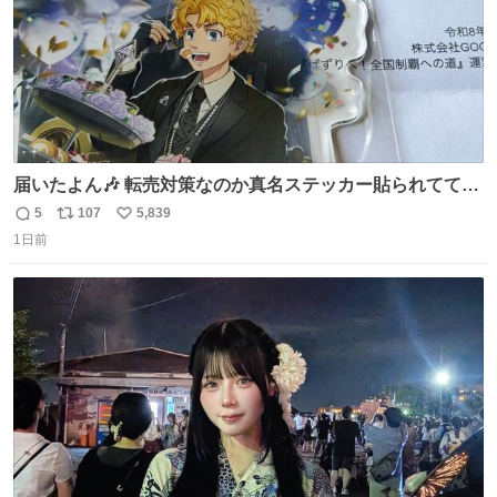
届いたよん🎶 転売対策なのか真名ステッカー貼られてて大
ウケです
5
107
5,839
返
リ
い
1日前
信
ポ
い
数
ス
ね
ト
数
数