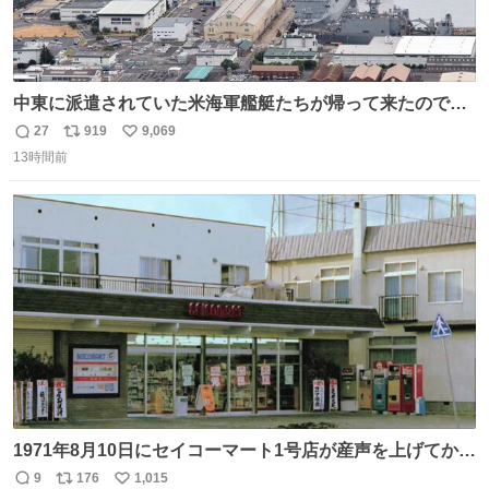
中東に派遣されていた米海軍艦艇たちが帰って来たので、
ギチギチになった佐世保基地
27
919
9,069
返
リ
い
13時間前
信
ポ
い
数
ス
ね
ト
数
数
1971年8月10日にセイコーマート1号店が産声を上げてから
今日で55年。長い年月をかけて店舗デザインは少しずつ変
9
176
1,015
返
リ
い