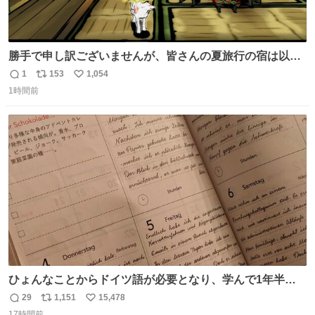
勝手で申し訳ございませんが、皆さんの夏旅行の宿は以下
のルールで決めさせてもらいます！ ←この投稿が1万いい
1
153
1,054
返
リ
い
ね以上 →この投稿が1万いいね未満 #宿の日 #Okami #大神
1時間前
信
ポ
い
数
ス
ね
ト
数
数
ひょんなことからドイツ語が必要となり、学んで1年半に
なる。 ちなみに最初の半年で『必携ドイツ文法総まとめ』
29
1,151
15,478
返
リ
い
と『重要単語4000』を数十周して丸暗記した。読み書きに
17時間前