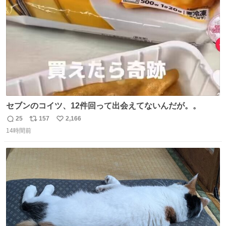
数
セブンのコイツ、12件回って出会えてないんだが。。
25
157
2,166
返
リ
い
14時間前
信
ポ
い
数
ス
ね
ト
数
数