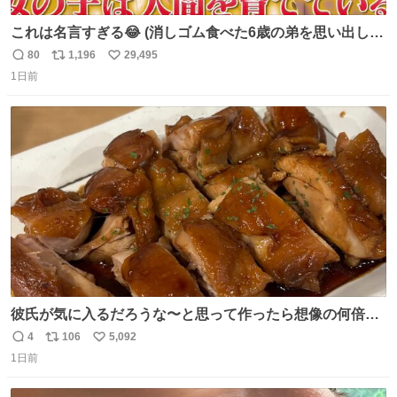
これは名言すぎる😂 (消しゴム食べた6歳の弟を思い出しな
がら)
80
1,196
29,495
返
リ
い
1日前
信
ポ
い
数
ス
ね
ト
数
数
彼氏が気に入るだろうな〜と思って作ったら想像の何倍も
美味しい美味しい言ってくれて嬉しい
4
106
5,092
返
リ
い
1日前
信
ポ
い
数
ス
ね