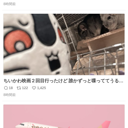
8時間前
信
ポ
い
数
ス
ね
ト
数
数
ちいかわ映画２回目行ったけど 誰かずっと喋っててうるさ
かった 許せねえ
18
122
1,425
返
リ
い
8時間前
信
ポ
い
数
ス
ね
ト
数
数