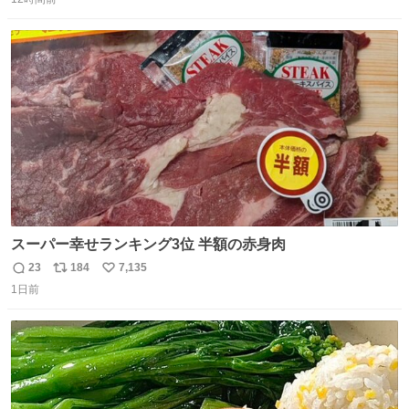
信
ポ
い
数
ス
ね
ト
数
数
スーパー幸せランキング3位 半額の赤身肉
23
184
7,135
返
リ
い
1日前
信
ポ
い
数
ス
ね
ト
数
数