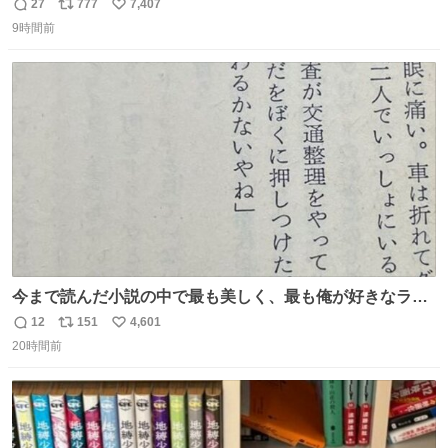
能性を作り出してからのスタート！！ 遅くなって申し訳な
27
777
7,407
返
リ
い
い🙏 エントリーナンバーは「GO!無策!」でかなり覚えやす
9時間前
信
ポ
い
い！応援をお願いすることになりそう！！
数
ス
ね
ト
数
数
今まで読んだ小説の中で最も美しく、最も俺が好きなラス
トシーン
12
151
4,601
返
リ
い
20時間前
信
ポ
い
数
ス
ね
ト
数
数