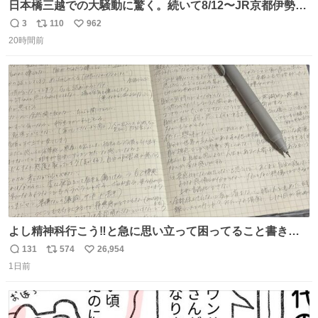
日本橋三越での大騒動に驚く。続いて8/12〜JR京都伊勢丹
でPOP UP STOREがオープンするとのこと…皆さんお怪
3
110
962
返
リ
い
我なくお買い物を🙏 写真は2026/5/21 ロードショーの前日
20時間前
信
ポ
い
。だーれも写真撮ってなかったんだけどなぁ😵‍💫
数
ス
ね
ト
数
数
よし精神科行こう‼️と急に思い立って困ってること書き出
してたらペン止まらなくなってすごい勢いで埋まってワロ
131
574
26,954
返
リ
い
タ
1日前
信
ポ
い
数
ス
ね
ト
数
数