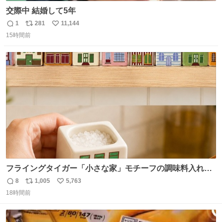
交際中 結婚して5年
1
281
11,144
返
リ
い
15時間前
信
ポ
い
数
ス
ね
ト
数
数
フライングタイガー「小さな家」モチーフの調味料入れ、
並べれば“デンマークの街並み”に ピンク・グリーン・テラ
8
1,005
5,763
返
リ
い
コッタの全9種 - fashion-press.net/news/149552
18時間前
信
ポ
い
数
ス
ね
ト
数