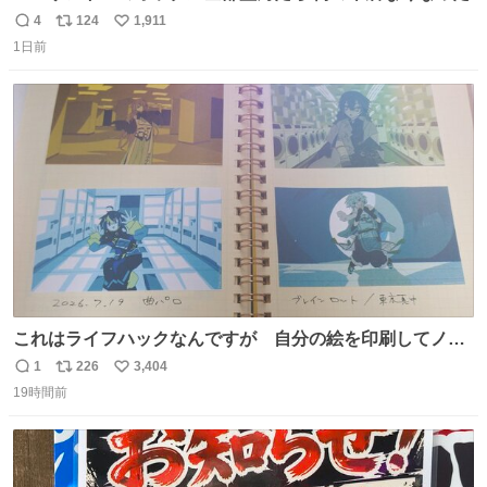
4
124
1,911
返
リ
い
1日前
信
ポ
い
数
ス
ね
ト
数
数
これはライフハックなんですが 自分の絵を印刷してノー
トに貼って日付とキャプションを一言添えると 結構健康に
1
226
3,404
返
リ
い
いいです。
19時間前
信
ポ
い
数
ス
ね
ト
数
数