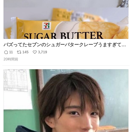
バズってたセブンのシュガーバタークレープうますぎて
7NOWで買い溜め🛒💭
11
145
3,719
返
リ
い
20時間前
信
ポ
い
数
ス
ね
ト
数
数