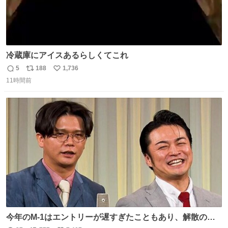
冷蔵庫にアイスあるらしくてこれ
5
188
1,736
返
リ
い
11時間前
信
ポ
い
数
ス
ね
ト
数
数
今年のM-1はエントリーが遅すぎたこともあり、解散の可