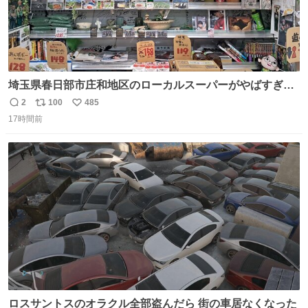
埼玉県春日部市庄和地区のローカルスーパーがやばすぎ
る。どこまで売り物でどこから私物か不明なごちゃごちゃ
2
100
485
返
リ
い
の店内には埼玉自虐習字がずらり。日替わり謎汁の試食や
17時間前
信
ポ
い
そこらへんの草使用の埼玉県民限定弁当、コアラのマーチ
数
ス
ね
どわあ～な謎パンなどなんでもあり。クレヨンしんちゃん
ト
数
数
を生んだ町、強すぎる。
ロスサントスのオラクル全部盗んだら 街の車居なくなった