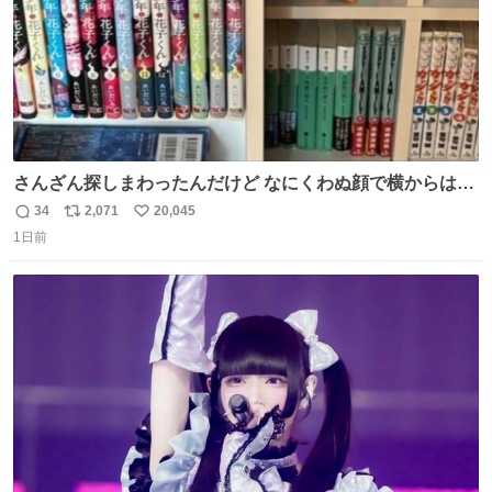
さんざん探しまわったんだけど なにくわぬ顔で横からはえ
てた
34
2,071
20,045
返
リ
い
1日前
信
ポ
い
数
ス
ね
ト
数
数