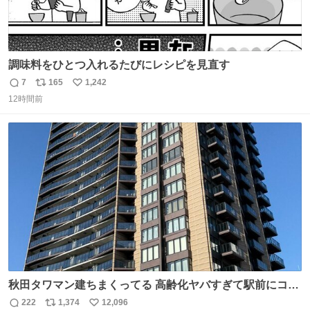
調味料をひとつ入れるたびにレシピを見直す
7
165
1,242
返
リ
い
12時間前
信
ポ
い
数
ス
ね
ト
数
数
秋田タワマン建ちまくってる 高齢化ヤバすぎて駅前にコン
パクトシティつくって高齢者を住ませる考えらしい 病院も
222
1,374
12,096
返
リ
い