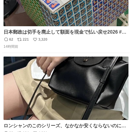
日本郵政は切手を廃止して額面を現金で払い戻せ2026 #日
本郵政 @JapanPostHD_PR
62
221
3,320
返
リ
い
14時間前
信
ポ
い
数
ス
ね
ト
数
数
ロンシャンのこのシリーズ、なかなか安くならないのにセ