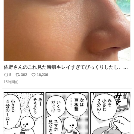
ト
数
数
佐野さんのこれ見た時肌キレイすぎてびっくりしたし、や
はりアイドルって体型･肌管理すごすぎる
5
302
16,236
返
リ
い
15時間前
信
ポ
い
数
ス
ね
ト
数
数