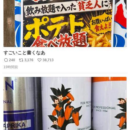
すごいこと書くなあ
240
3,176
38,713
返
リ
い
19時間前
信
ポ
い
数
ス
ね
ト
数
数