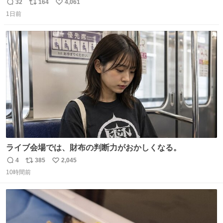
ール価格になってる🖤✨レザーなのが反則級にかわいい。
32
164
4,061
返
リ
い
持ってるだけでコーデが格上げされる。
1日前
信
ポ
い
数
ス
ね
ト
数
数
ライブ会場では、財布の判断力がおかしくなる。
4
385
2,045
返
リ
い
10時間前
信
ポ
い
数
ス
ね
ト
数
数