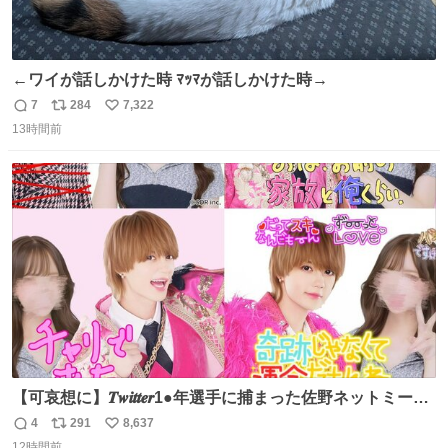
←ワイが話しかけた時 ﾏｯﾏが話しかけた時→
7
284
7,322
返
リ
い
13時間前
信
ポ
い
数
ス
ね
ト
数
数
【可哀想に】𝑻𝒘𝒊𝒕𝒕𝒆𝒓1●年選手に捕まった佐野ネットミーム
勇斗さんのコラボプリ
4
291
8,637
返
リ
い
12時間前