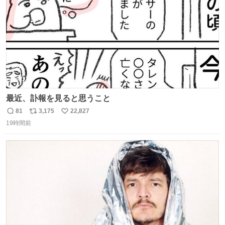
最近、訃報を見ると思うこと
81
3,175
22,827
返
リ
い
19時間前
信
ポ
い
数
ス
ね
ト
数
数