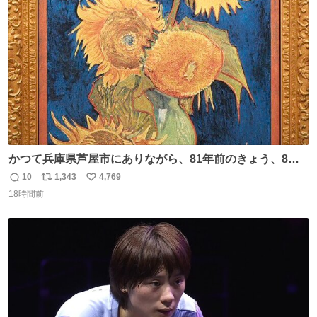
ト
数
数
かつて兵庫県芦屋市にありながら、81年前のきょう、8月6
日の阪神大空襲の折に残念ながら焼失した、 #ゴッホ の幻
10
1,343
4,769
返
リ
い
の「 #ヒマワリ 」。 当館は、東京都にある武者小路実篤記
18時間前
信
ポ
い
念館にご協力いただき、当時発行されたカラー印刷画集よ
数
ス
ね
り陶板で原寸大に再現し、2014年より展示しています。 #
ト
数
数
大塚国際美術館