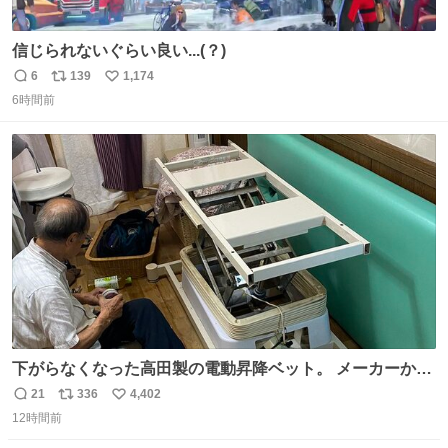
信じられないぐらい良い...(？)
6
139
1,174
返
リ
い
6時間前
信
ポ
い
数
ス
ね
ト
数
数
下がらなくなった高田製の電動昇降ベット。 メーカーから
は、完全に見放されたんですが、 見事に85歳の父が治しま
21
336
4,402
返
リ
い
した。 うちの父は、トヨタカローラのボディをオート生産
12時間前
信
ポ
い
する、工業ロボットの製作者なんですが、 父が電動ベット
数
ス
ね