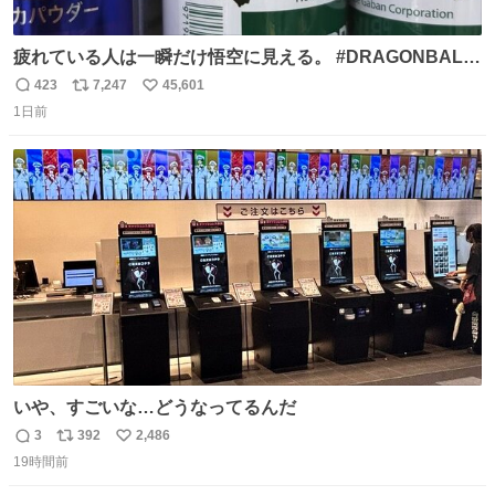
疲れている人は一瞬だけ悟空に見える。 #DRAGONBALL
#ドラゴンボール
423
7,247
45,601
返
リ
い
1日前
信
ポ
い
数
ス
ね
ト
数
数
いや、すごいな…どうなってるんだ
3
392
2,486
返
リ
い
19時間前
信
ポ
い
数
ス
ね