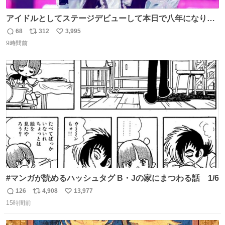
アイドルとしてステージデビューして本日で八年になりま
した。これからもここに居続けられますように❤︎
68
312
3,995
返
リ
い
9時間前
信
ポ
い
数
ス
ね
ト
数
数
#マンガが読めるハッシュタグ B・Jの家にまつわる話 1/6
126
4,908
13,977
返
リ
い
15時間前
信
ポ
い
数
ス
ね