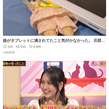
娘がタブレットに潰されてたこと気付かなかった。 旦那だ
けは娘の波長を感じ取れるから声出せずともSOSが伝わっ
124
510
4,369
返
リ
い
たらしい。 急いで旦那が救出して、泣きじゃくる娘に自分
14時間前
信
ポ
い
も謝って抱きしめようとしたら、ビンタされてしまった。
数
ス
ね
3回ほど。 小さい手だけど、地味に痛い。 その後、娘は旦
ト
数
数
那に泣きついてた。