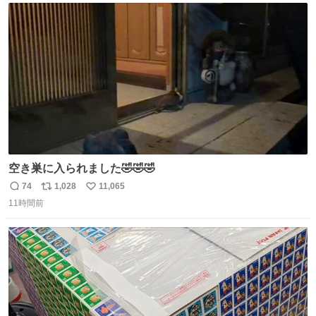
の配線をハンダで修理している横で、
ト
数
数
空き巣に入られました🤣🤣🤣
74
1,028
11,065
返
リ
い
11時間前
信
ポ
い
数
ス
ね
ト
数
数