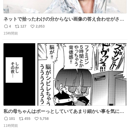
ネットで拾ったわけの分からない画像の答え合わせがされ
ていくw
4
127
2,053
返
リ
い
15時間前
信
ポ
い
数
ス
ね
ト
数
数
私の母ちゃんはボーっとしていてあまり細かい事を気にし
ません。優秀な人の多い現代の価値観から見ると、あまり
101
455
5,758
返
リ
い
優秀な母親ではないかもしれません。でも、だからこそ、
11時間前
信
ポ
い