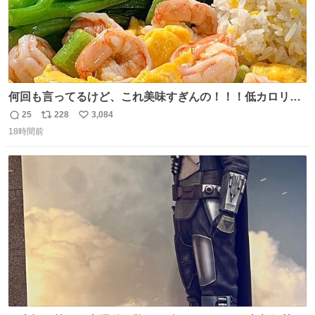
何回も言ってるけど、これ美味すぎんの！！！低カロリー
で満足感エグいから一生食べてる😭
25
228
3,084
返
リ
い
18時間前
信
ポ
い
数
ス
ね
ト
数
数