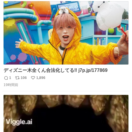
ト
数
数
ディズニー木全くん合法化してる‼️ j7p.jp/177869
1
106
1,896
返
リ
い
19時間前
信
ポ
い
数
ス
ね
ト
数
数