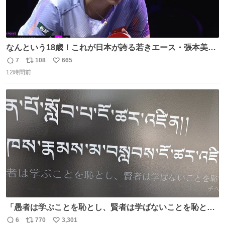
なんという18歳！これが日本が誇る若きエース・張本美和
🔥🔥🔥 0-2からの大逆転勝利でベスト8進出を果たす👊💥
7
108
665
返
リ
い
#WTTチャンピオンズ横浜 女子シングルス2回戦 🇯🇵#張本
12時間前
信
ポ
い
美和 3-2 陳熠🇨🇳 11-13/9-11/11-5/12-10/11-5 #テレ東 系
数
ス
ね
#BSテレ東 にて連日放送📺
ト
数
数
「愚者は学ぶことを恥とし、賢者は学ばないことを恥とす
る」（チベット語） 東洋文庫ミュージアムにて
6
770
3,301
返
リ
い