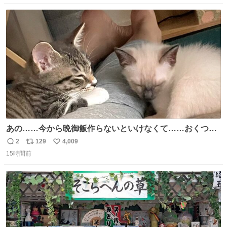
私はそういう母親が大好きです。今も昔もすごくリラック
数
ス
ね
スします。「優秀」と「良い」は別なんですよね。 1/2
ト
数
数
あの……今から晩御飯作らないといけなくて……おくつろ
ぎのところ申し訳ないのですが……あの………😥
2
129
4,009
返
リ
い
15時間前
信
ポ
い
数
ス
ね
ト
数
数