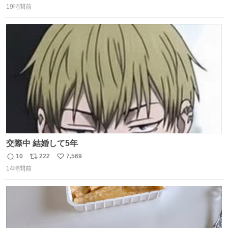
全部駅前にある
19時間前
信
ポ
い
数
ス
ね
ト
数
数
交際中 結婚して5年
10
222
7,569
返
リ
い
14時間前
信
ポ
い
数
ス
ね
ト
数
数