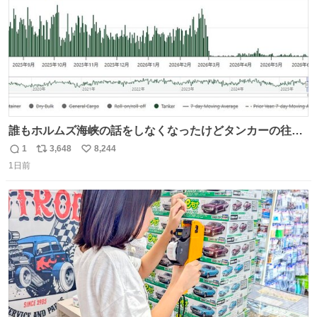
誰もホルムズ海峡の話をしなくなったけどタンカーの往来
は消滅したままですねと
1
3,648
8,244
返
リ
い
1日前
信
ポ
い
数
ス
ね
ト
数
数