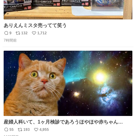
ありえんミスタ売ってて笑う
9
132
1,712
返
リ
い
7時間前
信
ポ
い
数
ス
ね
ト
数
数
産婦人科いて、1ヶ月検診であろうほやほや赤ちゃん👩‍🍼
と推定2,3歳の女の子👧🏻をワンオペで連れてるママがいる
55
193
4,955
返
リ
い