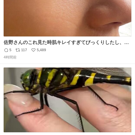
佐野さんのこれ見た時肌キレイすぎてびっくりしたし、や
はりアイドルって体型･肌管理すごすぎる
5
117
5,489
返
リ
い
4時間前
信
ポ
い
数
ス
ね
ト
数
数