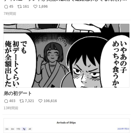
☔️ この雨で今年初のミッションクールダウン中止。幾ら何
45
161
1,696
返
リ
い
でもやばすぎだろ...
7時間前
信
ポ
い
数
ス
ね
ト
数
数
弟の初デート
403
7,321
106,616
返
リ
い
13時間前
信
ポ
い
数
ス
ね
ト
数
数