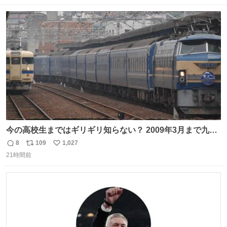
数
ス
ね
ト
数
数
今の高校生まではギリギリ知らない？ 2009年3月まで九州
に寝台特急が走っていたことを
8
109
1,027
返
リ
い
21時間前
信
ポ
い
数
ス
ね
ト
数
数