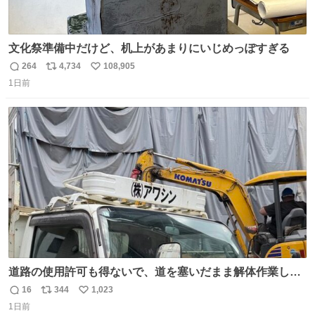
文化祭準備中だけど、机上があまりにいじめっぽすぎる
264
4,734
108,905
返
リ
い
1日前
信
ポ
い
数
ス
ね
ト
数
数
道路の使用許可も得ないで、道を塞いだまま解体作業して
る。 写真を撮ろうとしたら「勝手に写真撮るな馬鹿野郎」
16
344
1,023
返
リ
い
と罵倒されるなど。
1日前
信
ポ
い