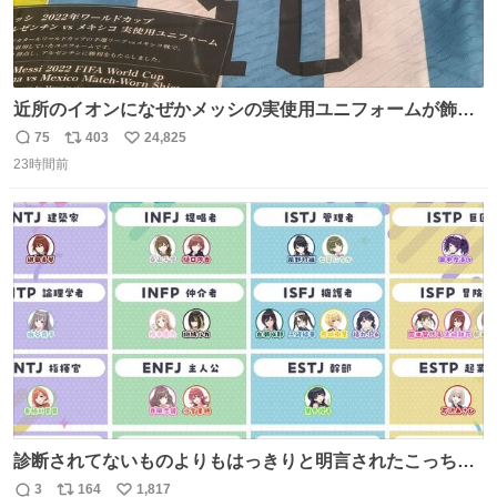
近所のイオンになぜかメッシの実使用ユニフォームが飾っ
てあっておもろい
75
403
24,825
返
リ
い
23時間前
信
ポ
い
数
ス
ね
ト
数
数
診断されてないものよりもはっきりと明言されたこっちで
話しませんかというお気持ち
3
164
1,817