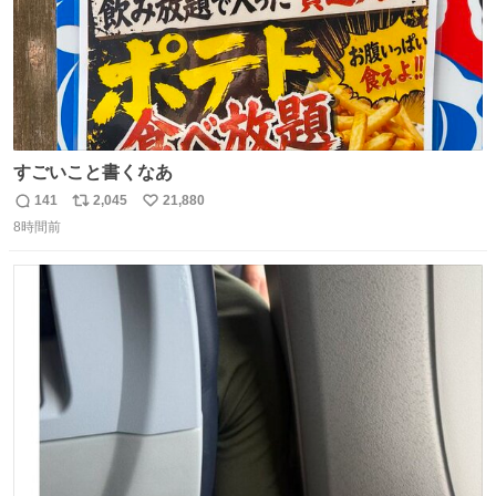
すごいこと書くなあ
141
2,045
21,880
返
リ
い
8時間前
信
ポ
い
数
ス
ね
ト
数
数