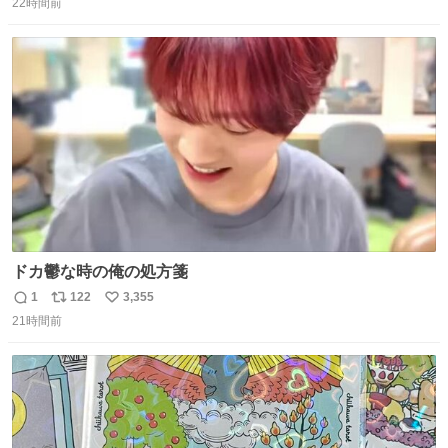
22時間前
信
ポ
い
数
ス
ね
ト
数
数
ドカ鬱な時の俺の処方箋
1
122
3,355
返
リ
い
21時間前
信
ポ
い
数
ス
ね
ト
数
数