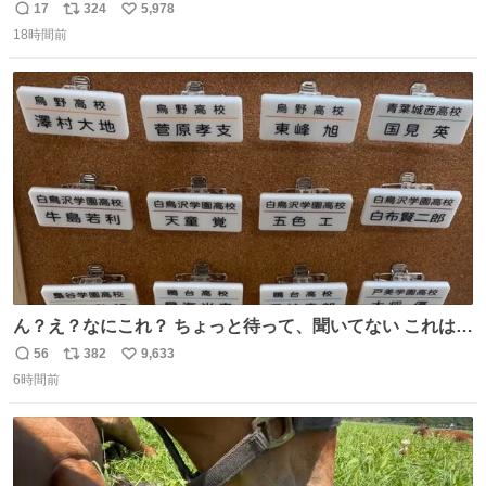
の許可済み）
17
324
5,978
返
リ
い
18時間前
信
ポ
い
数
ス
ね
ト
数
数
ん？え？なにこれ？ ちょっと待って、聞いてない これは販
売されているのもですか？
56
382
9,633
返
リ
い
6時間前
信
ポ
い
数
ス
ね
ト
数
数