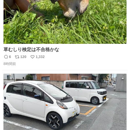
草むしり検定は不合格かな
6
120
1,332
返
リ
い
8時間前
信
ポ
い
数
ス
ね
ト
数
数