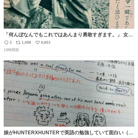
「何んぼなんでもこれではあんまり勇敢すぎます。」 女性
の立ち振る舞い指南コーナーで、大股を「下品」や「はし
3
1,498
6,603
返
リ
い
たない」という言葉を使わず「勇敢すぎます」と洒落っ気
19時間前
信
ポ
い
たっぷりにたしなめる当時の言葉選びよ 勇敢すぎます、使
数
ス
ね
っていきたい… （昭和4年婦人倶楽部新年号より）
ト
数
数
娘がHUNTERXHUNTERで英語の勉強していて面白い（娘