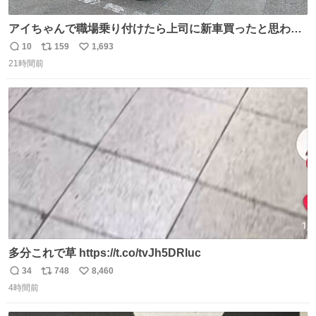
アイちゃんで職場乗り付けたら上司に新車買ったと思われ
たの嬉しすぎる。 20年落ちの車もやりようによっては新車
10
159
1,693
返
リ
い
っぽく見えるってことよ。 令和の車の横に並べても違和感
21時間前
信
ポ
い
ない平成18年式です。
数
ス
ね
ト
数
数
多分これで草 https://t.co/tvJh5DRluc
34
748
8,460
返
リ
い
4時間前
信
ポ
い
数
ス
ね