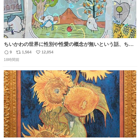
ちいかわの世界に性別や性愛の概念が無いという話、ちい
かわタロットでも恋人・女帝・女教皇あたりは性別を意識
9
1,564
12,054
返
リ
い
させないように描かれてるんだよね。かなり徹底している
18時間前
信
ポ
い
印象。
数
ス
ね
ト
数
数