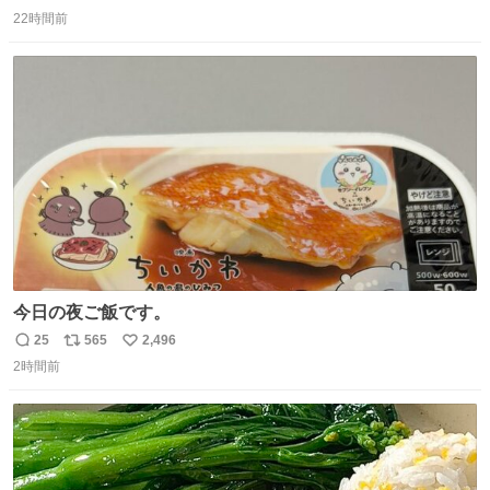
返
リ
い
22時間前
信
ポ
い
数
ス
ね
ト
数
数
今日の夜ご飯です。
25
565
2,496
返
リ
い
2時間前
信
ポ
い
数
ス
ね
ト
数
数