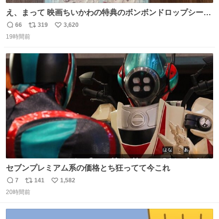
え、まって 映画ちいかわの特典のボンボンドロップシール
もうメルカリにでてるやん #ちいかわ
66
319
3,620
返
リ
い
19時間前
信
ポ
い
数
ス
ね
ト
数
数
セブンプレミアム系の価格とち狂ってて今これ
7
141
1,582
返
リ
い
20時間前
信
ポ
い
数
ス
ね
ト
数