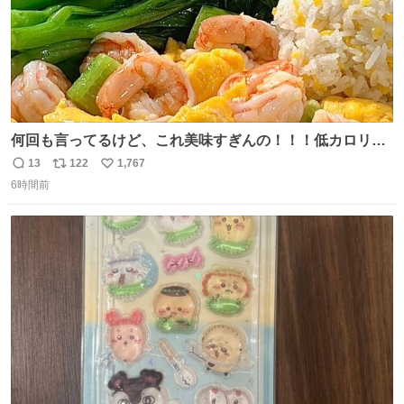
何回も言ってるけど、これ美味すぎんの！！！低カロリー
で満足感エグいから一生食べてる😭
13
122
1,767
返
リ
い
6時間前
信
ポ
い
数
ス
ね
ト
数
数