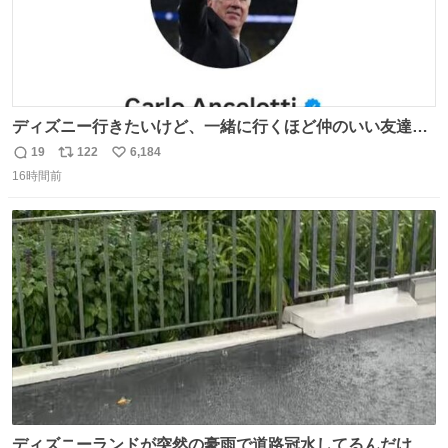
ディズニー行きたいけど、一緒に行くほど仲のいい友達が
居ない… ほんでこれ
19
122
6,184
返
リ
い
16時間前
信
ポ
い
数
ス
ね
ト
数
数
ディズニーランドが突然の豪雨で道路冠水してるんだけど