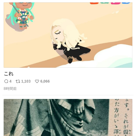
数
ス
ね
今年に入って同様の被害は確認されておらず、警察はパト
ト
数
数
ロールを強化する。
これ
4
1,103
6,066
返
リ
い
8時間前
信
ポ
い
数
ス
ね
ト
数
数