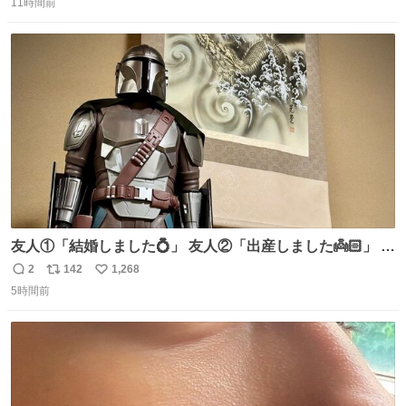
のだけども 女の子ずっとママの側から離れない…⁉️ 手を繋
11時間前
信
ポ
い
がなくてもうろちょろしないしママが歩いたらピクミンみ
数
ス
ね
たいにﾄﾃﾄﾃついてってるし逃走しないし脱走しないし逃げ
ト
数
数
ないし走ら文字数
友人①「結婚しました💍」 友人②「出産しました👼🏻」 友
人③「マイホーム建てました🏡」 私「ｺｽﾄｺのﾃﾞｨﾝ・ｼﾞｬﾘﾝ
2
142
1,268
返
リ
い
さんを床の間に飾ってみました」
5時間前
信
ポ
い
数
ス
ね
ト
数
数