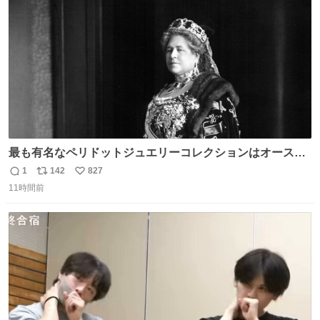
数
最も有名なペリドットジュエリーコレクションはオースト
リア大公妃イザベラが所有していたもの。一時期キッチン
1
142
827
返
リ
い
ペーパーに包んで保管されていたことに衝撃💥を受けた。
11時間前
信
ポ
い
数
ス
ね
ト
数
数