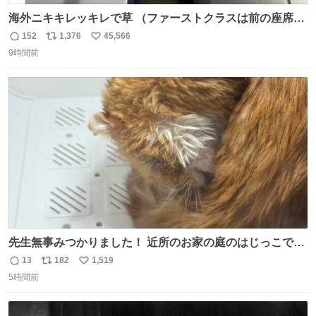
海外ニキキレッキレで草 （ファーストクラスは前の座席で
あるため）
152
1,376
45,566
返
リ
い
9時間前
信
ポ
い
数
ス
ね
ト
数
数
先生無事みつかりました！ 近所のお家の庭のはじっこでう
ずくまってました💦 拡散してくれたり探してくれたみなさ
13
182
1,519
返
リ
い
ん本当にありがとございます！ 飛び出し防止柵を増やして
5時間前
信
ポ
い
先生とちょびが怖い思いをしないでいいようにしようと思
数
ス
ね
う！
ト
数