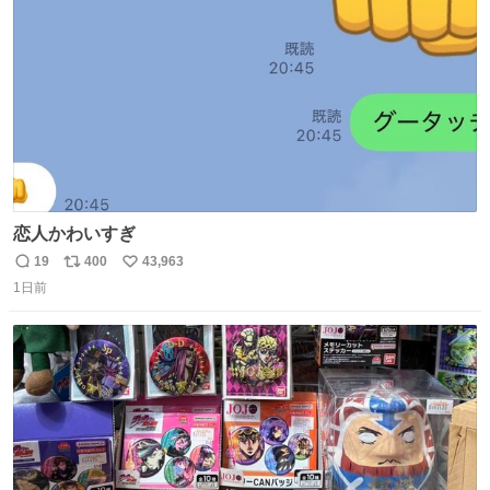
数
恋人かわいすぎ
19
400
43,963
返
リ
い
1日前
信
ポ
い
数
ス
ね
ト
数
数