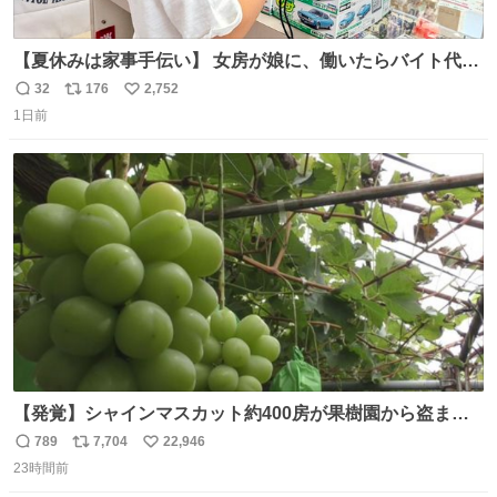
【夏休みは家事手伝い】 女房が娘に、働いたらバイト代も
らえば？と言ったら、娘は、いらない、と言って黙々と働
32
176
2,752
返
リ
い
いてくれました。 あとでソフトクリーム買ってやろうと思
1日前
信
ポ
い
いました。
数
ス
ね
ト
数
数
【発覚】シャインマスカット約400房が果樹園から盗まれ
る 栃木・佐野市 news.livedoor.com/article/detail… 被害
789
7,704
22,946
返
リ
い
に遭った果樹園には防犯カメラなどはなく、シャインマス
23時間前
信
ポ
い
カットが盗まれた木には刃物などで切られた跡が。市内で