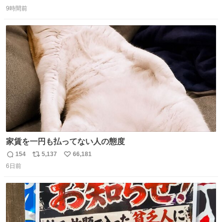
返
リ
い
9時間前
信
ポ
い
数
ス
ね
ト
数
数
家賃を一円も払ってない人の態度
154
5,137
66,181
返
リ
い
6日前
信
ポ
い
数
ス
ね
ト
数
数