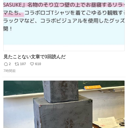
見たことない文章で3回読んだ
2
107
610
返
リ
い
7時間前
信
ポ
い
数
ス
ね
ト
数
数