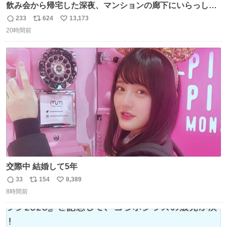
飲み会から帰宅した深夜、マンションの廊下にいらっしゃ
ったオニヤンマ様 まさかこんな都会でお会いできるなんて
233
624
13,173
返
リ
い
思っておらず大興奮しております かっこよすぎる 指を差し
20時間前
信
ポ
い
伸べると乗ってきてくれたのでひとまず一緒に帰宅しまし
数
ス
ね
たが、飛ばないということは弱っていらっしゃるのでしょ
ト
数
数
うか…素敵すぎる
交際中 結婚して5年
33
154
8,389
返
リ
い
8時間前
信
ポ
い
数
ス
ね
ト
数
数