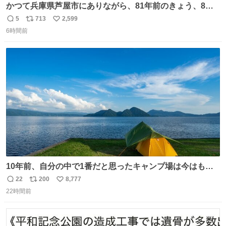
かつて兵庫県芦屋市にありながら、81年前のきょう、8月6
日の阪神大空襲の折に残念ながら焼失した、 #ゴッホ の幻
5
713
2,599
返
リ
い
の「 #ヒマワリ 」。 当館は、東京都にある武者小路実篤記
6時間前
信
ポ
い
念館にご協力いただき、当時発行されたカラー印刷画集よ
数
ス
ね
り陶板で原寸大に再現し、2014年より展示しています。 #
ト
数
数
大塚国際美術館
10年前、自分の中で1番だと思ったキャンプ場は今はもう
ない
22
200
8,777
返
リ
い
22時間前
信
ポ
い
数
ス
ね
ト
数