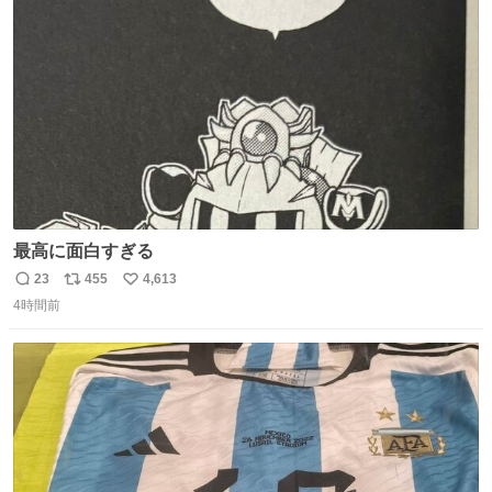
ト
数
数
最高に面白すぎる
23
455
4,613
返
リ
い
4時間前
信
ポ
い
数
ス
ね
ト
数
数