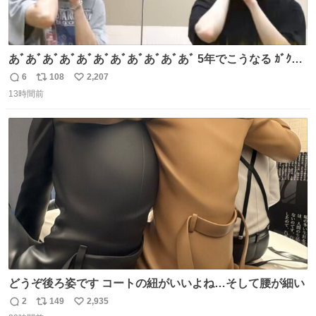
あﾞあﾞあﾞあﾞあﾞあﾞあﾞあﾞあﾞあﾞあﾞ 5年でこうなる ｶﾞｸｶﾞ
ｸ((( ；ﾟДﾟ)))ﾌﾞﾙﾌﾞﾙ
6
108
2,207
返
リ
い
13時間前
信
ポ
い
数
ス
ね
ト
数
数
どうぞ後ろ姿です コートの紐がいいよね…そして腰が細い
2
149
2,935
返
リ
い