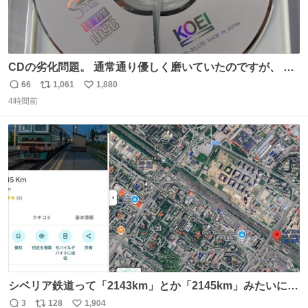
CDの劣化問題。 通常通り優しく磨いていたのですが、 薄
い氷のようにバリッと割れてしまいました。。 中々高価な
66
1,061
1,880
返
リ
い
ソフトなので辛いです😭 数十年後にはCDゲームソフト、
4時間前
信
ポ
い
みなこうなってしまうのでしょうか。。
数
ス
ね
ト
数
数
シベリア鉄道って「2143km」とか「2145km」みたいに、
モスクワからの距離名そのままの駅名があるんですね。
3
128
1,904