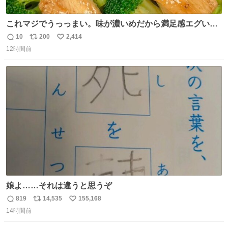
これマジでうっっまい。味が濃いめだから満足感エグいし
1週間で3キロ痩せた😭
10
200
2,414
返
リ
い
12時間前
信
ポ
い
数
ス
ね
ト
数
数
娘よ……それは違うと思うぞ
819
14,535
155,168
返
リ
い
14時間前
信
ポ
い
数
ス
ね