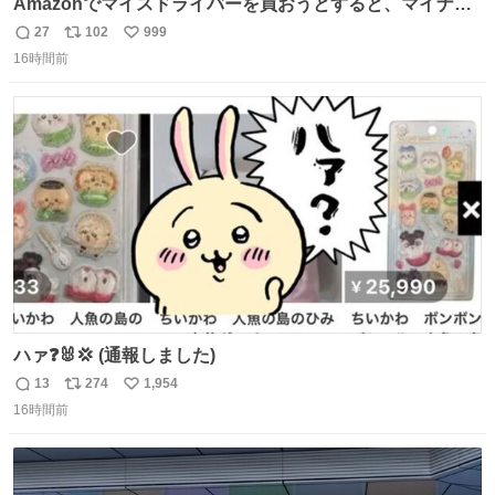
Amazonでマイスドライバーを買おうとすると、マイナス
ドライバー先輩が出しゃばってくる
27
102
999
返
リ
い
16時間前
信
ポ
い
数
ス
ね
ト
数
数
ハァ❓🐰💢 (通報しました)
13
274
1,954
返
リ
い
16時間前
信
ポ
い
数
ス
ね
ト
数
数