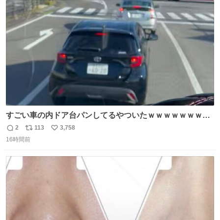
ト
数
数
すごい車の内ドア台パンしてるやついたｗｗｗｗｗｗｗｗ
ｗｗｗｗｗｗ
2
113
3,758
返
リ
い
16時間前
信
ポ
い
数
ス
ね
ト
数
数