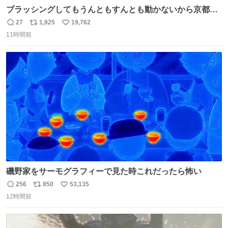
ブラッシングしてもうんともすんとも動かないから京都の
寺にある庭みたいになってる
27
1,925
19,762
返
リ
い
11時間前
信
ポ
い
数
ス
ね
ト
数
数
磯野家をサーモグラフィーで見た時これだったら怖い
256
850
53,135
返
リ
い
12時間前
信
ポ
い
数
ス
ね
ト
数