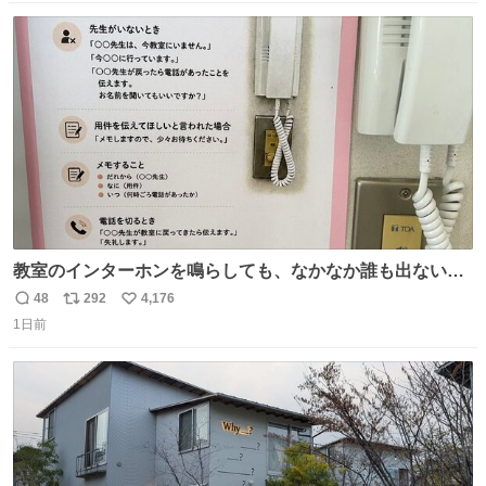
ストに売ってるぞ。ドライシャンプーって書いてあるけど
数
ス
ね
汗拭きシートみたいなもの。耳裏襟足首筋がんがん拭いて
ト
数
数
汗臭不安を解消。
教室のインターホンを鳴らしても、なかなか誰も出ないこ
とがあります…。 もしかすると「電話の出方」に困ってい
48
292
4,176
返
リ
い
るのかもしれません。 そこで「何を話せばいいか」が見え
1日前
信
ポ
い
る手引きを用意して、安心して電話に出られるようにしま
数
ス
ね
す。 インターホンの応対も大切なコミュニケーションの学
ト
数
数
びです。