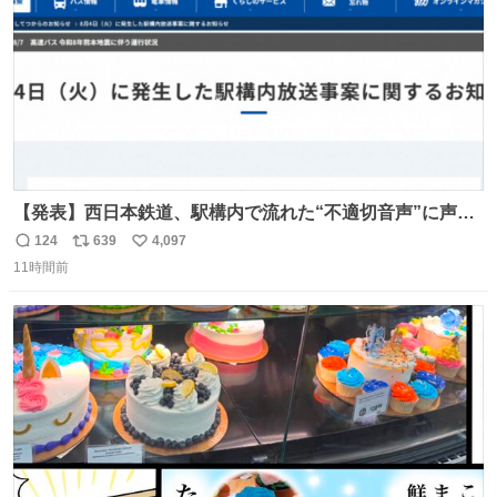
【発表】西日本鉄道、駅構内で流れた“不適切音声”に声明
「被害届も検討」 news.livedoor.com/article/detail… 4日
124
639
4,097
返
リ
い
に西鉄福岡（天神）駅および薬院駅で発生した駅構内放送
11時間前
信
ポ
い
事案について声明を公表した。「第三者によって駅構内放
数
ス
ね
送設備に外部から不正に音声が流された可能性も含めて確
ト
数
数
認を実施」と説明した。