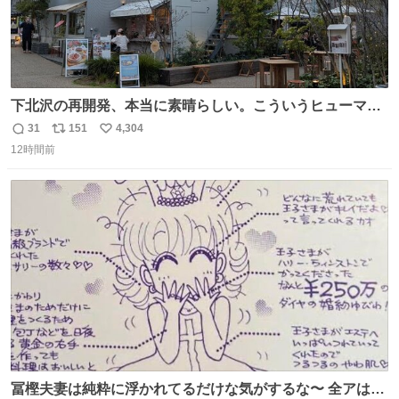
下北沢の再開発、本当に素晴らしい。こういうヒューマン
スケールの開発がいいんだよ。
31
151
4,304
返
リ
い
12時間前
信
ポ
い
数
ス
ね
ト
数
数
冨樫夫妻は純粋に浮かれてるだけな気がするな〜 全アはこ