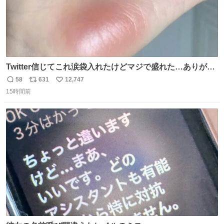
Twitter信じてこれ涙袋入れたけどマジで盛れた…ありがと
う…
58
631
12,747
返
リ
い
15時間前
信
ポ
い
数
ス
ね
ト
数
数