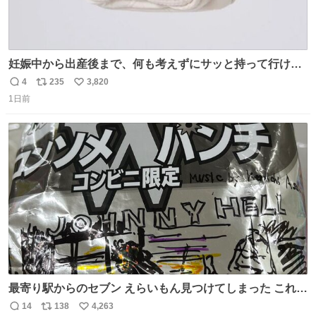
妊娠中から出産後まで、何も考えずにサッと持って行ける
ようなショルダーバッグが欲しいな〜と思っていたのだけ
4
235
3,820
返
リ
い
ど snidelでめちゃくちゃピッタリなものを見つけたので買
1日前
信
ポ
い
った！✨ スマホと小物とペットボトルが入るの最高すぎる
数
ス
ね
🥹 しかもスマホ入れ独立してるしファスナーない！地味に
ト
数
数
嬉しいやつ！！！
最寄り駅からのセブン えらいもん見つけてしまった これ売
ってくれへんかな… #浅井健一 #ポテチ #ロックの名盤
14
138
4,263
返
リ
い