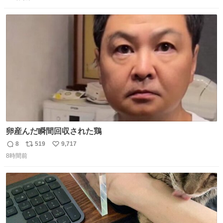
信
ポ
い
数
ス
ね
ト
数
数
卵産んだ瞬間回収された鶏
8
519
9,717
返
リ
い
8時間前
信
ポ
い
数
ス
ね
ト
数
数