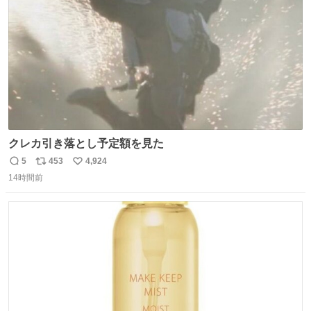
数
クレカ引き落とし予定額を見た
5
453
4,924
返
リ
い
14時間前
信
ポ
い
数
ス
ね
ト
数
数