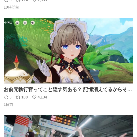
3
124
2,839
返
リ
い
10時間前
信
ポ
い
数
ス
ね
ト
数
数
お前元執行官ってこと隠す気ある？ 記憶消えてるからそん
な考えに至らないだろうけどさ…
3
100
4,134
返
リ
い
1日前
信
ポ
い
数
ス
ね
ト
数
数