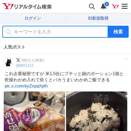
i
ログイン
ID新規取得
検索
人気ポスト
iMSさん(鳥取)
@
IMS1212
これ企業秘密ですが 米1.5合にプチッと鍋のポーション1個と
乾燥わかめ入れて炊くとバカうまいわかめご飯できる
pic.x.com/eyZxpqXpIh