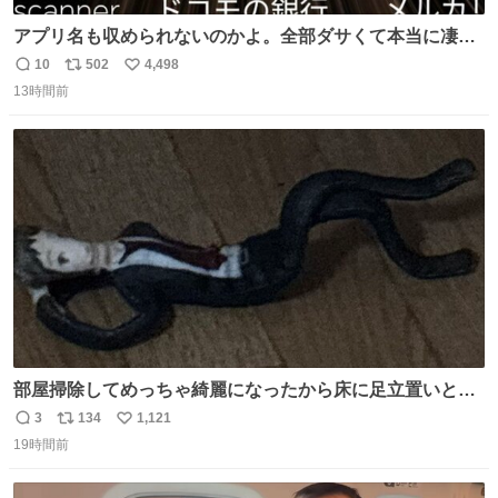
アプリ名も収められないのかよ。全部ダサくて本当に凄
い。 https://t.co/LemyLGyVkR
10
502
4,498
返
リ
い
13時間前
信
ポ
い
数
ス
ね
ト
数
数
部屋掃除してめっちゃ綺麗になったから床に足立置いとい
たら家族にまだゴミ残ってるよって言われて神
3
134
1,121
返
リ
い
19時間前
信
ポ
い
数
ス
ね