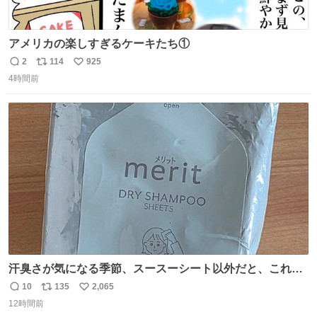
アメリカの楽しすぎるケーキたち①
2
114
925
返
リ
い
4時間前
信
ポ
い
数
ス
ね
ト
数
数
汗臭さが気になる季節、スースーシート以外だと、これが
とにかくスッキリする。2年くらい前に #生活は踊る で紹
10
135
2,065
返
リ
い
介したやつ。おじさんにもおばさんにもオススメだ。ドラ
12時間前
信
ポ
い