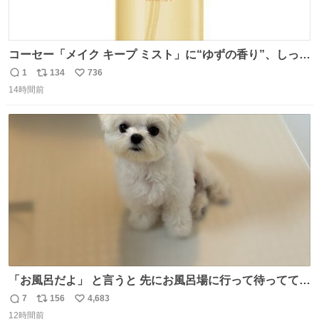
コーセー「メイク キープ ミスト」に“ゆずの香り”、しっと
りツヤ肌叶う保湿タイプ - fashion-press.net/news/148945
1
134
736
返
リ
い
14時間前
信
ポ
い
数
ス
ね
ト
数
数
「お風呂だよ」 と言うと 先にお風呂場に行って待っててく
れる 賢いライス
7
156
4,683
返
リ
い
12時間前