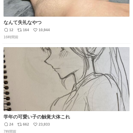
なんて失礼なやつ
12
164
10,944
返
リ
い
16時間前
信
ポ
い
数
ス
ね
ト
数
数
学年の可愛い子の触覚大体これ
24
662
23,933
返
リ
い
7時間前