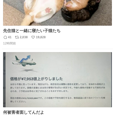
先住猫と一緒に寝たい子猫たち
41
2,038
19,828
返
リ
い
12時間前
信
ポ
い
数
ス
ね
ト
数
数
何被害者面してんだよ