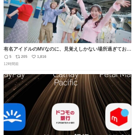
有名アイドルのMVなのに、見覚えしかない場所過ぎておも
ろいな
5
205
1,816
返
リ
い
12時間前
信
ポ
い
数
ス
ね
ト
数
数