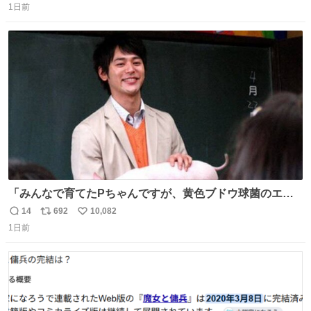
1日前
信
ポ
い
数
ス
ね
ト
数
数
「みんなで育てたPちゃんですが、黄色ブドウ球菌のエン
テロトキシン（耐熱性毒素）が検出されたので、議論する
14
692
10,082
返
リ
い
までもなく処分が決まりました」
1日前
信
ポ
い
数
ス
ね
ト
数
数