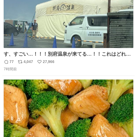
す、すごい…！！！別府温泉が来てる…！！これはどれぐ
らい待つんだろう…
77
4,047
27,966
返
リ
い
7時間前
信
ポ
い
数
ス
ね
ト
数
数