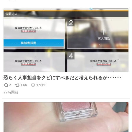
信
ポ
い
数
ス
ね
ト
数
数
恐らく人事担当をクビにすべきだと考えられるが‥‥‥
2
144
1,515
返
リ
い
22時間前
信
ポ
い
数
ス
ね
ト
数
数