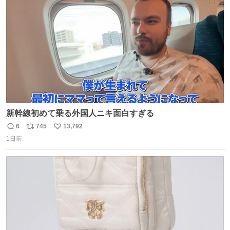
ト
数
数
新幹線初めて乗る外国人ニキ面白すぎる
6
745
13,792
返
リ
い
1日前
信
ポ
い
数
ス
ね
ト
数
数