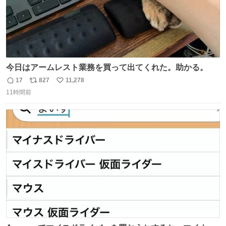
今日はアームレスト業務を買って出てくれた。助かる。
17
827
11,278
返
リ
い
11時間前
信
ポ
い
数
ス
ね
ト
数
数