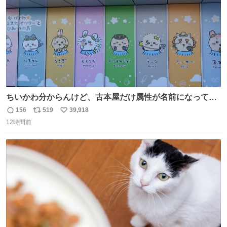
ちいかわ分からんけど、古本屋だけ属性が名前になってる
のはどういうこと？
156
519
39,918
返
リ
い
12時間前
信
ポ
い
数
ス
ね
ト
数
数