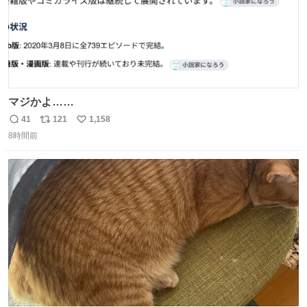
マジかよ……
41
121
1,158
返
リ
い
8時間前
信
ポ
い
数
ス
ね
ト
数
数