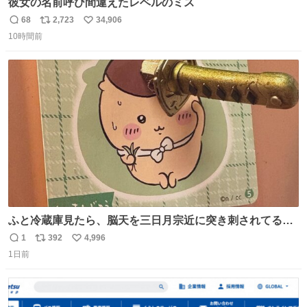
彼女の名前呼び間違えたレベルのミス
68
2,723
34,906
返
リ
い
10時間前
信
ポ
い
数
ス
ね
ト
数
数
ふと冷蔵庫見たら、脳天を三日月宗近に突き刺されてるく
りまんじゅうパイセンが
1
392
4,996
返
リ
い
1日前
信
ポ
い
数
ス
ね
ト
数
数