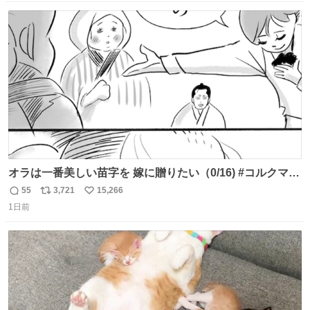
数
ス
ね
ト
数
数
オラは一番美しい苗字を 嫁に贈りたい（0/16) #コルクマン
ガ専科
55
3,721
15,266
返
リ
い
1日前
信
ポ
い
数
ス
ね
ト
数
数