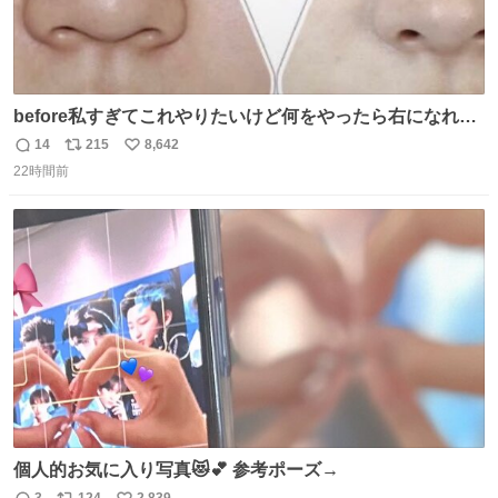
before私すぎてこれやりたいけど何をやったら右になれる
の
14
215
8,642
返
リ
い
22時間前
信
ポ
い
数
ス
ね
ト
数
数
個人的お気に入り写真😻💕 参考ポーズ→