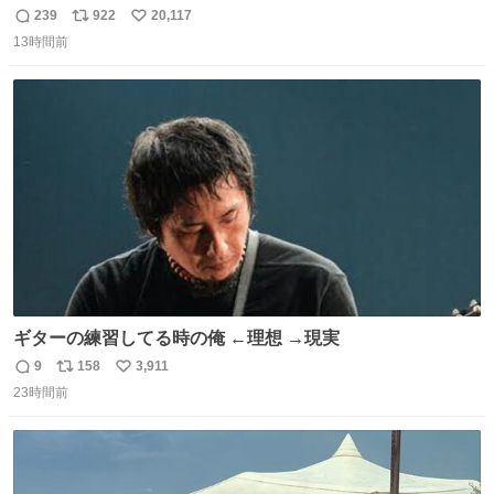
こに自分の市場価値的なものを上乗せするので、 すっぴん
239
922
20,117
返
リ
い
＆寝起きのボサボサ頭でも「今日も可愛いね」が止まらな
13時間前
信
ポ
い
い。放っておくと永遠に髪撫でてきて作業進まない()
数
ス
ね
156cm40kg、年中日焼け止めとお友達の私より綺麗な手や
ト
数
数
めてもろて とか言う
ギターの練習してる時の俺 ←理想 →現実
9
158
3,911
返
リ
い
23時間前
信
ポ
い
数
ス
ね
ト
数
数