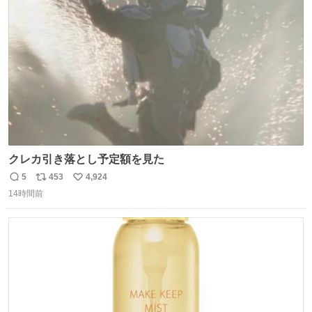
ト
数
数
クレカ引き落とし予定額を見た
5
453
4,924
返
リ
い
14時間前
信
ポ
い
数
ス
ね
ト
数
数