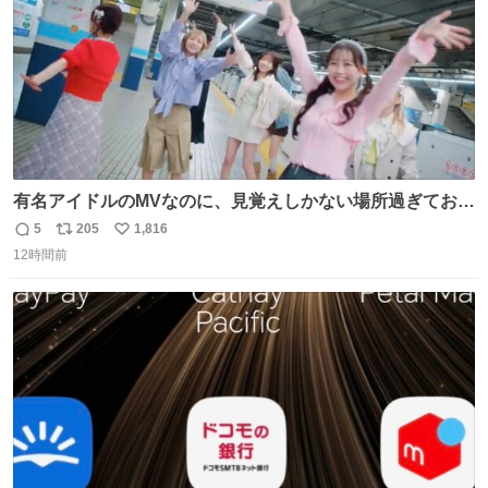
有名アイドルのMVなのに、見覚えしかない場所過ぎておも
ろいな
5
205
1,816
返
リ
い
12時間前
信
ポ
い
数
ス
ね
ト
数
数