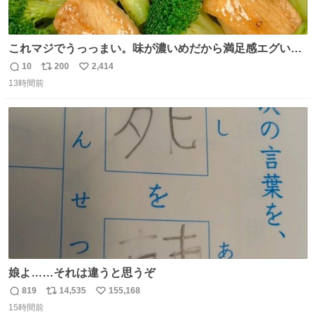
これマジでうっっまい。味が濃いめだから満足感エグいし
1週間で3キロ痩せた😭
10
200
2,414
返
リ
い
13時間前
信
ポ
い
数
ス
ね
ト
数
数
娘よ……それは違うと思うぞ
819
14,535
155,168
返
リ
い
15時間前
信
ポ
い