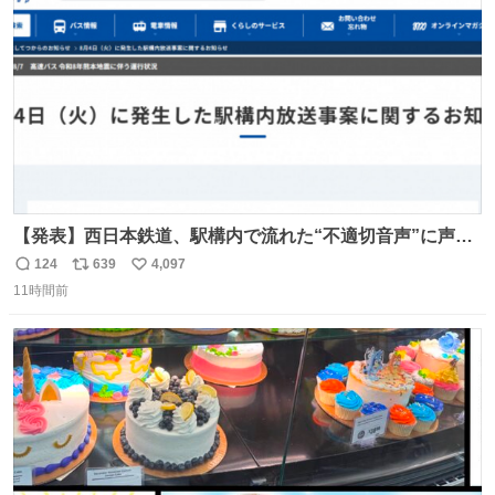
数
【発表】西日本鉄道、駅構内で流れた“不適切音声”に声明
「被害届も検討」 news.livedoor.com/article/detail… 4日
124
639
4,097
返
リ
い
に西鉄福岡（天神）駅および薬院駅で発生した駅構内放送
11時間前
信
ポ
い
事案について声明を公表した。「第三者によって駅構内放
数
ス
ね
送設備に外部から不正に音声が流された可能性も含めて確
ト
数
数
認を実施」と説明した。