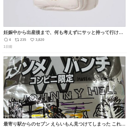
妊娠中から出産後まで、何も考えずにサッと持って行ける
ようなショルダーバッグが欲しいな〜と思っていたのだけ
4
235
3,820
返
リ
い
ど snidelでめちゃくちゃピッタリなものを見つけたので買
1日前
信
ポ
い
った！✨ スマホと小物とペットボトルが入るの最高すぎる
数
ス
ね
🥹 しかもスマホ入れ独立してるしファスナーない！地味に
ト
数
数
嬉しいやつ！！！
最寄り駅からのセブン えらいもん見つけてしまった これ売