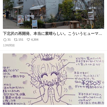
下北沢の再開発、本当に素晴らしい。こういうヒューマン
スケールの開発がいいんだよ。
31
151
4,304
返
リ
い
12時間前
信
ポ
い
数
ス
ね
ト
数
数