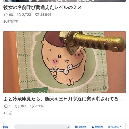
彼女の名前呼び間違えたレベルのミス
68
2,723
34,906
返
リ
い
10時間前
信
ポ
い
数
ス
ね
ト
数
数
ふと冷蔵庫見たら、脳天を三日月宗近に突き刺されてるく
りまんじゅうパイセンが
1
392
4,996
返
リ
い
1日前
信
ポ
い
数
ス
ね
ト
数