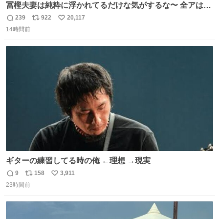
冨樫夫妻は純粋に浮かれてるだけな気がするな〜 全アはこ
こに自分の市場価値的なものを上乗せするので、 すっぴん
239
922
20,117
返
リ
い
＆寝起きのボサボサ頭でも「今日も可愛いね」が止まらな
14時間前
信
ポ
い
い。放っておくと永遠に髪撫でてきて作業進まない()
数
ス
ね
156cm40kg、年中日焼け止めとお友達の私より綺麗な手や
ト
数
数
めてもろて とか言う
ギターの練習してる時の俺 ←理想 →現実
9
158
3,911
返
リ
い
23時間前
信
ポ
い
数
ス
ね
ト
数
数