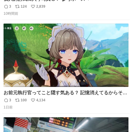
3
124
2,839
返
リ
い
10時間前
信
ポ
い
数
ス
ね
ト
数
数
お前元執行官ってこと隠す気ある？ 記憶消えてるからそん
な考えに至らないだろうけどさ…
3
100
4,134
返
リ
い
1日前
信
ポ
い
数
ス
ね
ト
数
数