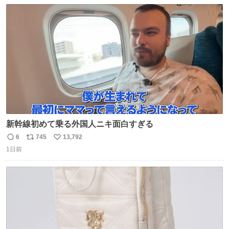
数
ス
ね
ト
数
数
新幹線初めて乗る外国人ニキ面白すぎる
6
745
13,792
返
リ
い
1日前
信
ポ
い
数
ス
ね
ト
数
数