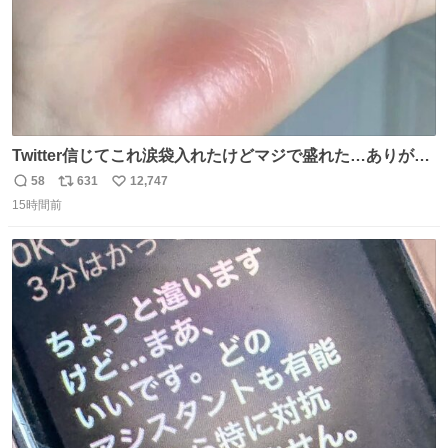
Twitter信じてこれ涙袋入れたけどマジで盛れた…ありがと
う…
58
631
12,747
返
リ
い
15時間前
信
ポ
い
数
ス
ね
ト
数
数