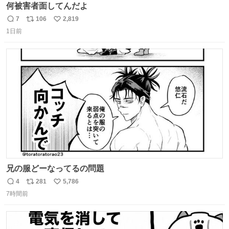
何被害者面してんだよ
7
106
2,819
返
リ
い
1日前
信
ポ
い
数
ス
ね
ト
数
数
兄の服どーなってるの問題
4
281
5,786
返
リ
い
7時間前
信
ポ
い
数
ス
ね
ト
数