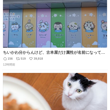
数
ちいかわ分からんけど、古本屋だけ属性が名前になってる
のはどういうこと？
156
519
39,918
返
リ
い
12時間前
信
ポ
い
数
ス
ね
ト
数
数