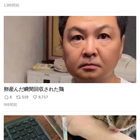
返
リ
い
13時間前
信
ポ
い
数
ス
ね
ト
数
数
卵産んだ瞬間回収された鶏
8
519
9,717
返
リ
い
9時間前
信
ポ
い
数
ス
ね
ト
数
数