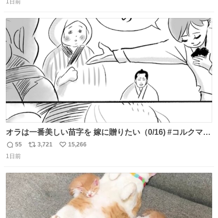
1日前
信
ポ
い
数
ス
ね
ト
数
数
オラは一番美しい苗字を 嫁に贈りたい（0/16) #コルクマン
ガ専科
55
3,721
15,266
返
リ
い
1日前
信
ポ
い
数
ス
ね
ト
数
数