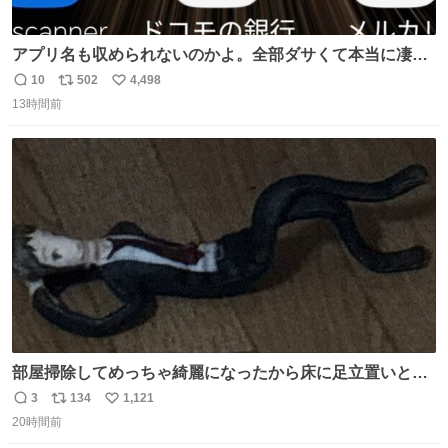
アプリ名も収められないのかよ。全部ダサくて本当に凄
い。 https://t.co/LemyLGyVkR
10
502
4,498
返
リ
い
13時間前
信
ポ
い
数
ス
ね
ト
数
数
部屋掃除してめっちゃ綺麗になったから床に足立置いとい
たら家族にまだゴミ残ってるよって言われて神
3
134
1,121
返
リ
い
20時間前
信
ポ
い