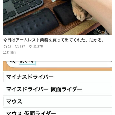
今日はアームレスト業務を買って出てくれた。助かる。
17
827
11,278
返
リ
い
11時間前
信
ポ
い
数
ス
ね
ト
数
数