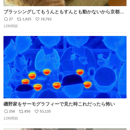
ブラッシングしてもうんともすんとも動かないから京都の
寺にある庭みたいになってる
27
1,925
19,762
返
リ
い
12時間前
信
ポ
い
数
ス
ね
ト
数
数
磯野家をサーモグラフィーで見た時これだったら怖い
256
850
53,135
返
リ
い
12時間前
信
ポ
い
数
ス
ね