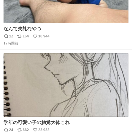
なんて失礼なやつ
12
164
10,944
返
リ
い
17時間前
信
ポ
い
数
ス
ね
ト
数
数
学年の可愛い子の触覚大体これ
24
662
23,933