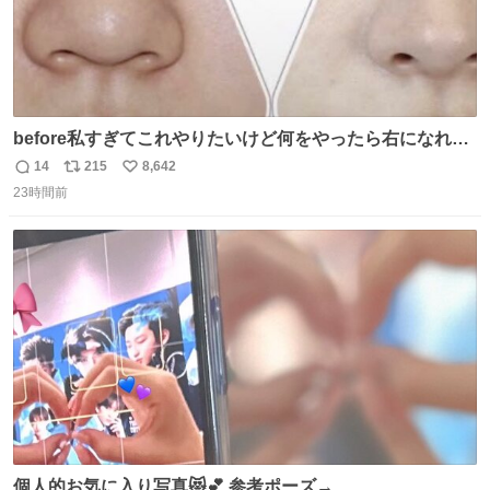
before私すぎてこれやりたいけど何をやったら右になれる
の
14
215
8,642
返
リ
い
23時間前
信
ポ
い
数
ス
ね
ト
数
数
個人的お気に入り写真😻💕 参考ポーズ→