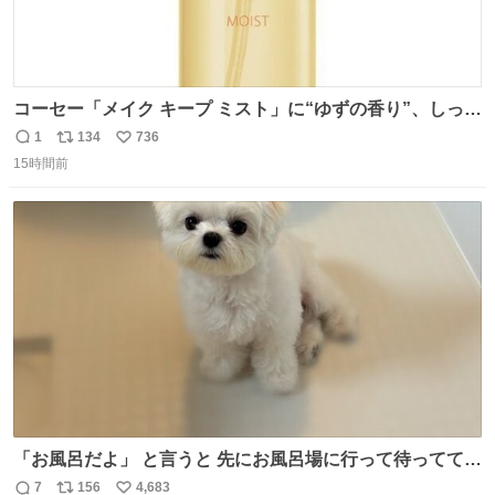
コーセー「メイク キープ ミスト」に“ゆずの香り”、しっと
りツヤ肌叶う保湿タイプ - fashion-press.net/news/148945
1
134
736
返
リ
い
15時間前
信
ポ
い
数
ス
ね
ト
数
数
「お風呂だよ」 と言うと 先にお風呂場に行って待っててく
れる 賢いライス
7
156
4,683