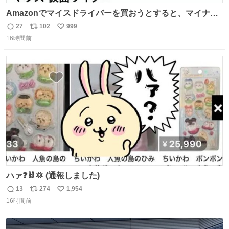
Amazonでマイスドライバーを買おうとすると、マイナス
ドライバー先輩が出しゃばってくる
27
102
999
返
リ
い
16時間前
信
ポ
い
数
ス
ね
ト
数
数
ハァ❓🐰💢 (通報しました)
13
274
1,954
返
リ
い
16時間前
信
ポ
い
数
ス
ね
ト
数