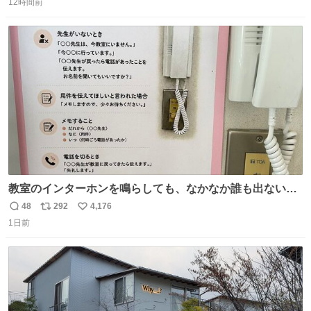
介したやつ。おじさんにもおばさんにもオススメだ。ドラ
12時間前
信
ポ
い
ストに売ってるぞ。ドライシャンプーって書いてあるけど
数
ス
ね
汗拭きシートみたいなもの。耳裏襟足首筋がんがん拭いて
ト
数
数
汗臭不安を解消。
教室のインターホンを鳴らしても、なかなか誰も出ないこ
とがあります…。 もしかすると「電話の出方」に困ってい
48
292
4,176
返
リ
い
るのかもしれません。 そこで「何を話せばいいか」が見え
1日前
信
ポ
い
る手引きを用意して、安心して電話に出られるようにしま
数
ス
ね
す。 インターホンの応対も大切なコミュニケーションの学
ト
数
数
びです。