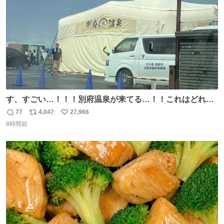
す、すごい…！！！別府温泉が来てる…！！これはどれぐ
らい待つんだろう…
77
4,047
27,966
返
リ
い
8時間前
信
ポ
い
数
ス
ね
ト
数
数