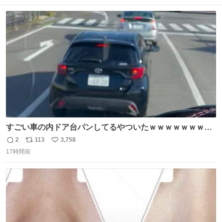
数
ス
ね
ト
数
数
すごい車の内ドア台パンしてるやついたｗｗｗｗｗｗｗｗ
ｗｗｗｗｗｗ
2
113
3,758
返
リ
い
17時間前
信
ポ
い
数
ス
ね
ト
数
数