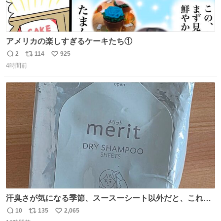
アメリカの楽しすぎるケーキたち①
2
114
925
返
リ
い
4時間前
信
ポ
い
数
ス
ね
ト
数
数
汗臭さが気になる季節、スースーシート以外だと、これが
とにかくスッキリする。2年くらい前に #生活は踊る で紹
10
135
2,065
返
リ
い