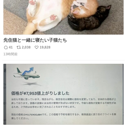
先住猫と一緒に寝たい子猫たち
41
2,038
19,828
返
リ
い
13時間前
信
ポ
い
数
ス
ね
ト
数
数