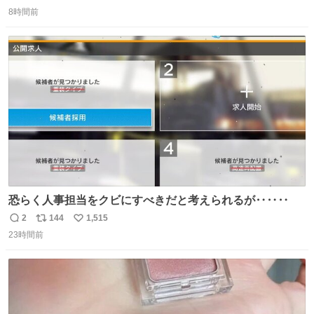
返
リ
い
8時間前
信
ポ
い
数
ス
ね
ト
数
数
恐らく人事担当をクビにすべきだと考えられるが‥‥‥
2
144
1,515
返
リ
い
23時間前
信
ポ
い
数
ス
ね
ト
数
数