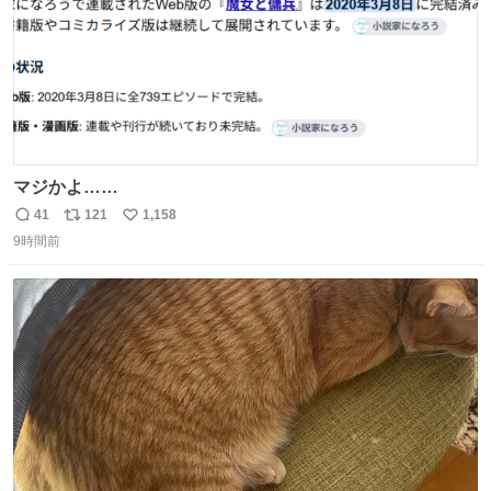
マジかよ……
41
121
1,158
返
リ
い
9時間前
信
ポ
い
数
ス
ね
ト
数
数