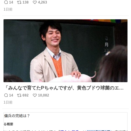
ってくれへんかな… #浅井健一 #ポテチ #ロックの名盤
14
138
4,263
返
リ
い
1日前
信
ポ
い
数
ス
ね
ト
数
数
「みんなで育てたPちゃんですが、黄色ブドウ球菌のエン
テロトキシン（耐熱性毒素）が検出されたので、議論する
14
692
10,082
返
リ
い
までもなく処分が決まりました」
1日前
信
ポ
い
数
ス
ね
ト
数
数