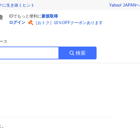
Yahoo! JAPAN
ヘ
トクに生き抜くヒント
IDでもっと便利に
新規取得
ログイン
［おトク］10％OFFクーポンあります
ース
検索
た。