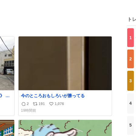
ト
1
2
3
》 各
今のところおもしろいが勝ってる
ark
4
2
191
1,076
返
リ
い
り入れ
19時間前
す。
信
ポ
い
は十
数
ス
ね
-14-
5
ト
数
数