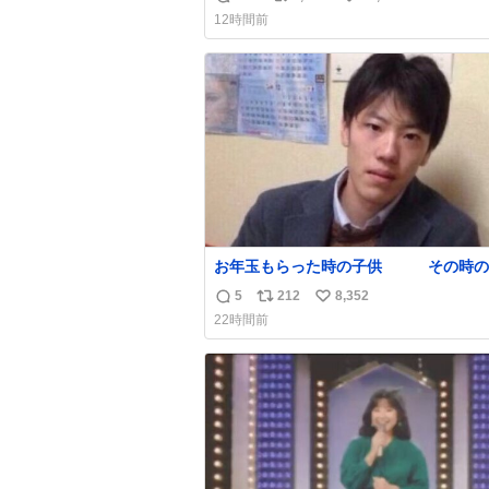
返
リ
い
ぼこぼこ自分じゃなくて！これで第二波
12時間前
でもいけます！！！✌️いやーほっとした！
信
ポ
い
床を採用しようとしている方々へ忠告で
数
ス
ね
杉床は乾燥パスタに負けます。豆腐くら
ト
数
わやわです。
数
お年玉もらった時の子供 その時の
5
212
8,352
返
リ
い
22時間前
信
ポ
い
数
ス
ね
ト
数
数