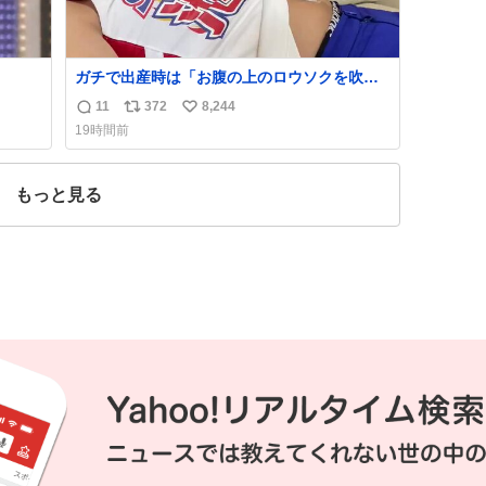
ガチで出産時は「お腹の上のロウソクを吹き
消さんとするサンシャイン池崎」だったし、
11
372
8,244
返
リ
い
お産後の股裂け状態でのトイレは「とにかく
19時間前
明るい安村の体勢」が1番楽
信
ポ
い
数
ス
ね
ト
数
もっと見る
数