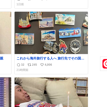
返
リ
い
いつ
さんです。
1日前
 杉
信
ポ
い
す。
数
ス
ね
いや
ト
数
数
親
これから海外旅行する人へ 旅行先でその国や
都市を象徴する マグネットを買って欲しい。
32
245
4,006
返
リ
い
僕は交換留学してた1年間で20カ国回ったけ
21時間前
ど、旅行先で必ずマグネットを買い、今は家
信
ポ
い
の冷蔵庫に貼ってる。 交換留学が終わって1
数
ス
ね
年経つけどそれぞれのマグネットを見る度に
ト
数
旅の思い出が鮮明によみがえります。
数