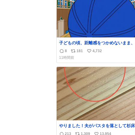
子どもの頃、距離感をつかめないまま、
ジボールがこちらへ飛んでくる感覚を映
8
181
4,732
返
リ
い
しました
11時間前
信
ポ
い
数
ス
ね
ト
数
数
やりました！夫がパスタを落として杉床
ぼこしました！よかったーーー！ファー
213
1,309
13,954