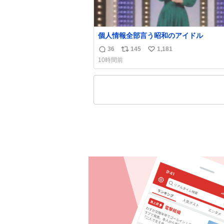
個人情報全部言う昭和のアイドル
36
145
1,181
返
リ
い
10時間前
信
ポ
い
数
ス
ね
ト
数
数