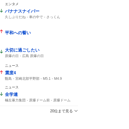
エンタメ
バナナスナイパー
久しぶりだね
車の中で
さっくん
佐久間くん
平和への誓い
大切に過ごしたい
原爆の日
広島 原爆の日
ニュース
震度4
甑島
宮崎北部平野部
M5.1
M4.9
島原半島
最大震度4
ニュース
熊本県天草・芦北地方
筑後地方
震度3
M4.8
天草・芦北地方
地震情報
全学連
津波の心配はありません
緊急地震速報
極左暴力集団
原爆ドーム前
原爆ドーム
震源の深さ
地震速報
深さ10km
ドーム前
地震の規模
鹿児島県
20位まで見る