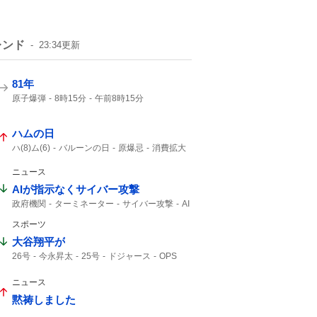
レンド
23:34
更新
81年
原子爆弾
8時15分
午前8時15分
戦争をしない
ハムの日
ハ(8)ム(6)
バルーンの日
原爆忌
消費拡大
1年分
World
ニュース
AIが指示なくサイバー攻撃
政府機関
ターミネーター
サイバー攻撃
AI
スポーツ
大谷翔平が
26号
今永昇太
25号
ドジャース
OPS
大谷翔平
先頭打者
23度
2本目
今永
ホームラン
1点差
ニュース
黙祷しました