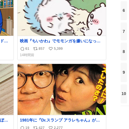
6
7
ドッ
映画『ちいかわ』でモモンガを嫌いになった
像に
人へ それでも愛される理由と可能性 kai-
61
857
5,399
返
リ
い
8
you.net/article/96186 『映画ちいかわ 人魚の
14時間前
島のひみつ』を3回観て、原作も追っている筆
信
ポ
い
者が、モモンガの名誉回復を試みようとする
数
ス
ね
記事です。ちいかわ初心者向けです🖊
ト
数
9
数
10
ぼこ
1981年に『Dr.スランプ アラレちゃん』が放
スト
映開始された直後の鳥山明さんと、小山茉美
19
427
2,277