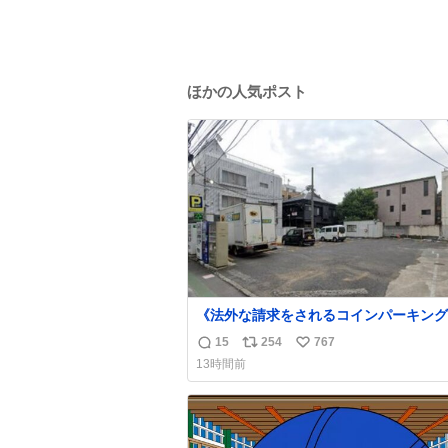
ほかの人気ポスト
《法外な請求をされるコインパーキング
営業所にも前から告知されていますが、P
15
254
767
返
リ
い
Link南青山の敷地内に一瞬でも車を乗
13時間前
ると法外な請求をされ長時間拘束されま
信
ポ
い
迎車で呼ばれた時やお客を降ろした際に
数
ス
ね
分注意してください！ 東京都港区南青山2
ト
数
20
数