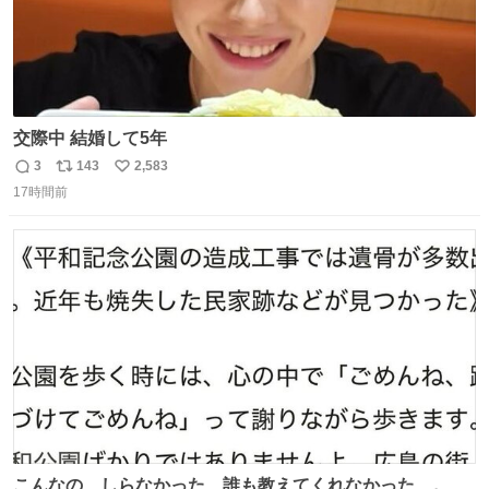
交際中 結婚して5年
3
143
2,583
返
リ
い
17時間前
信
ポ
い
数
ス
ね
ト
数
数
こんなの、しらなかった…誰も教えてくれなかった…。