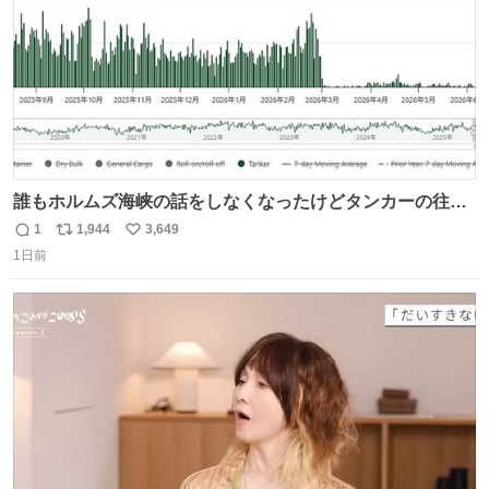
誰もホルムズ海峡の話をしなくなったけどタンカーの往来
は消滅したままですねと
1
1,944
3,649
返
リ
い
1日前
信
ポ
い
数
ス
ね
ト
数
数