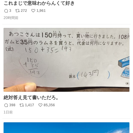
これまじで意味わからんくて好き
3
272
1,961
返
リ
い
20時間前
信
ポ
い
数
ス
ね
ト
数
数
絶対答え見て書いただろ。
398
1,417
85,356
返
リ
い
1日前
信
ポ
い
数
ス
ね
ト
数
数