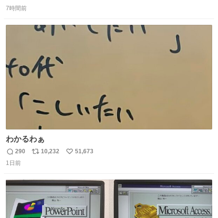
返
リ
い
7時間前
信
ポ
い
数
ス
ね
ト
数
数
わかるわぁ
290
10,232
51,673
返
リ
い
1日前
信
ポ
い
数
ス
ね
ト
数
数