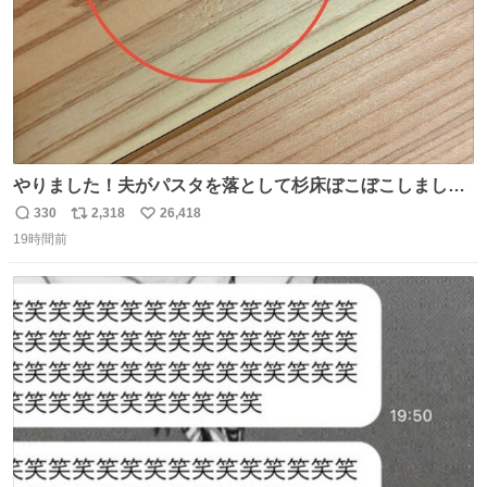
やりました！夫がパスタを落として杉床ぼこぼこしまし
た！よかったーーー！ファーストぼこぼこ自分じゃなく
330
2,318
26,418
返
リ
い
て！これで第二波いつでもいけます！！！✌️いやーほっと
19時間前
信
ポ
い
した！ 杉床を採用しようとしている方々へ忠告です。杉床
数
ス
ね
は乾燥パスタに負けます。豆腐くらいやわやわです。
ト
数
数