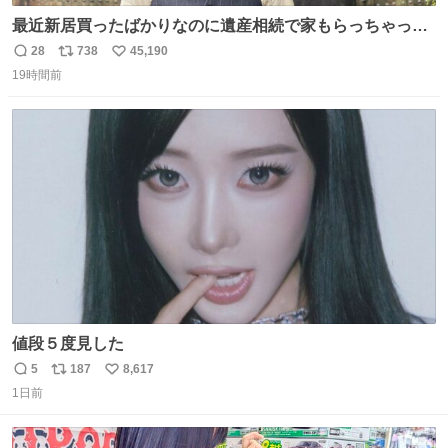
最近新居買ったばかりなのに遺産相続で家もらっちゃった
長男
28
738
45,190
返
リ
い
19時間前
信
ポ
い
数
ス
ね
ト
数
数
値段５度見した
5
187
8,617
返
リ
い
1日前
信
ポ
い
数
ス
ね
ト
数