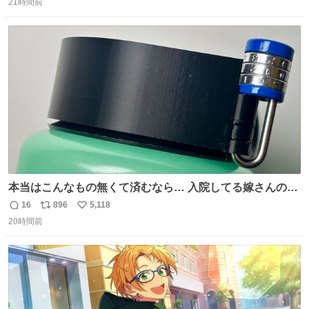
を記録できるノートも - fashion-press.net/news/149501
21時間前
信
ポ
い
数
ス
ね
ト
数
数
本当はこんなもの無くて済むなら… 入院してる嫁さんの病
棟、共同の冷蔵庫の中身を勝手に触る輩がおるのだけど、
16
896
5,118
返
リ
い
ナルゲンボトルの中身が減っている事案が起きたらしい。
20時間前
信
ポ
い
水に何か入れられても嫌なので3Dプリンタで 『鍵を開け
数
ス
ね
ないと蓋が回せないやつ』を作ったぞ…
ト
数
数