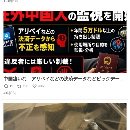
たない」という言葉を使わず「勇敢すぎます」と洒落っ気
14時間前
信
ポ
い
たっぷりにたしなめる当時の言葉選びよ 勇敢すぎます、使
数
ス
ね
っていきたい… （昭和4年婦人倶楽部新年号より）
ト
数
数
中国凄いな アリペイなどの決済データなどビックデータ
で海外にいる中国人の監視をはじめ、多額の資金決済など
31
350
986
返
リ
い
があれば帰国命令を出しはじめたらしい。そして、パスポ
4時間前
信
ポ
い
ート取上げで二度と出国できないと、、
数
ス
ね
ト
数
数