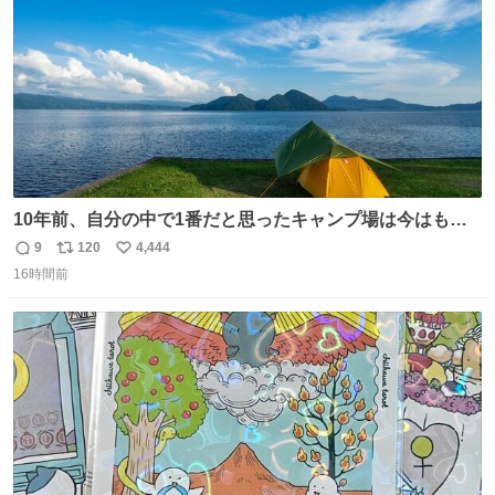
10年前、自分の中で1番だと思ったキャンプ場は今はもう
ない
9
120
4,444
返
リ
い
16時間前
信
ポ
い
数
ス
ね
ト
数
数