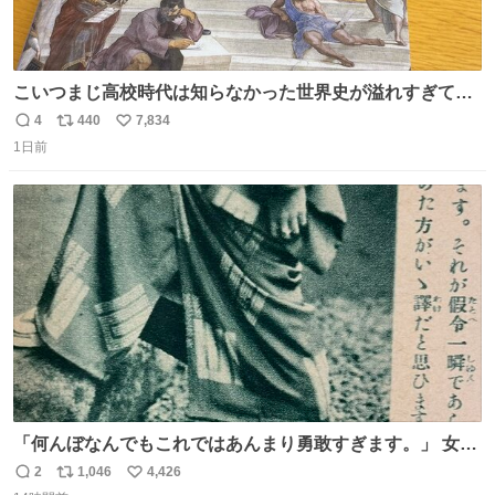
こいつまじ高校時代は知らなかった世界史が溢れすぎてて
𝑩𝑰𝑮 𝑳𝑶𝑽𝑬＿＿
4
440
7,834
返
リ
い
1日前
信
ポ
い
数
ス
ね
ト
数
数
「何んぼなんでもこれではあんまり勇敢すぎます。」 女性
の立ち振る舞い指南コーナーで、大股を「下品」や「はし
2
1,046
4,426
返
リ
い