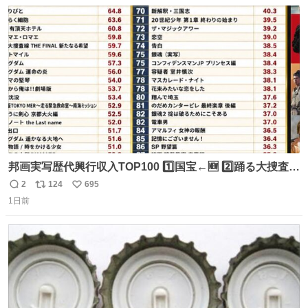
数
ス
ね
ト
数
数
邦画実写歴代興行収入TOP100 1️⃣国宝←🆕 2️⃣踊る大捜査線
THE MOVIE2 3️⃣南極物語 4️⃣踊る大捜査線 THE MOVIE 5️⃣
2
124
695
返
リ
い
子猫物語 6️⃣劇場版コード・ブルー 7️⃣天と地と 8️⃣永遠の0
1日前
信
ポ
い
9️⃣ROOKIES-卒業- 🔟世界の中心で、愛をさけぶ … 44位 ほ
数
ス
ね
どなく、お別れです←🆕 … 60位 キングダム 魂の決戦←🆕
ト
数
数