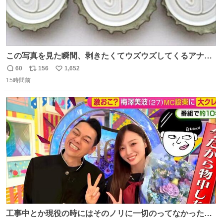
この写真を見た瞬間、剥きたくてウズウズしてくるアナ
タ、完全なる同世代（笑） #70年代 #80年代 #昭和レト
60
156
1,652
返
リ
い
ロ
15時間前
信
ポ
い
数
ス
ね
ト
数
数
工事中とか現役の時にはそのノリに一切のってなかった1