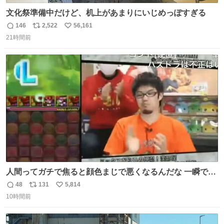
文化祭準備中だけど、机上があまりにいじめっぽすぎる
146
2,522
56,161
返
リ
い
21時間前
信
ポ
い
数
ス
ね
ト
数
数
人間ってガチで焦ると顔色まじで悪くなるんだな 一瞬で顔
から正気無くなってる
48
131
5,814
返
リ
い
10時間前
信
ポ
い
数
ス
ね
ト
数