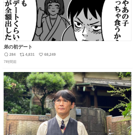
弟の初デート
284
4,831
68,249
返
リ
い
7時間前
信
ポ
い
数
ス
ね
ト
数
数