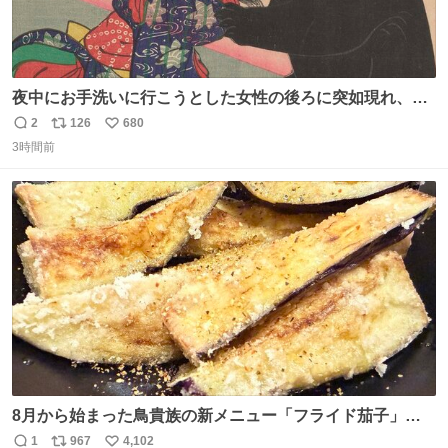
夜中にお手洗いに行こうとした女性の後ろに突如現れ、髪
の毛にガブリと嚙みついたのは、「髪切」という真っ黒な
2
126
680
返
リ
い
モンスター。顔をアップでみるとちょっと怖い、正体不明
3時間前
信
ポ
い
のキャラクターです。原宿の太田記念美術館で開催中の
数
ス
ね
「アニマル＆モンスター」展にて8/23まで展示していま
ト
数
数
す。
8月から始まった鳥貴族の新メニュー「フライド茄子」が
うますぎでした 信じて……
1
967
4,102