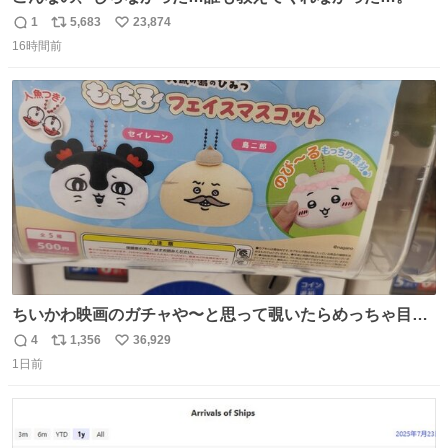
1
5,683
23,874
返
リ
い
16時間前
信
ポ
い
数
ス
ね
ト
数
数
ちいかわ映画のガチャや〜と思って覗いたらめっちゃ目合
って気まずい
4
1,356
36,929
返
リ
い
1日前
信
ポ
い
数
ス
ね
ト
数
数