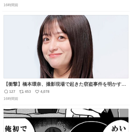
返
リ
い
16時間前
信
ポ
い
数
ス
ね
ト
数
数
【衝撃】橋本環奈、撮影現場で起きた窃盗事件を明かす
「警察が来てました」 news.livedoor.com/article/detail…
127
453
4,078
返
リ
い
橋本は「撮影現場で照明さんのケーブルが盗まれて…。廃
16時間前
信
ポ
い
工場とかで撮影してたんですけど。警察が来てました」と
数
ス
ね
述懐。専門家も「銅の価値が上がってるんですよね…」と
ト
数
数
反応した。