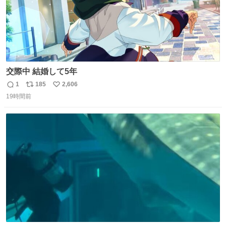
交際中 結婚して5年
1
185
2,606
返
リ
い
19時間前
信
ポ
い
数
ス
ね
ト
数
数