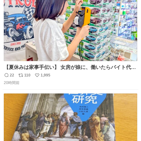
数
【夏休みは家事手伝い】 女房が娘に、働いたらバイト代も
らえば？と言ったら、娘は、いらない、と言って黙々と働
22
110
1,995
返
リ
い
いてくれました。 あとでソフトクリーム買ってやろうと思
20時間前
信
ポ
い
いました。
数
ス
ね
ト
数
数