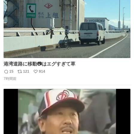
数
港湾道路に移動📷はエグすぎて草
15
121
914
返
リ
い
7時間前
信
ポ
い
数
ス
ね
ト
数
数