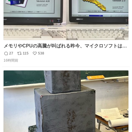
メモリやCPUの高騰が叫ばれる昨今、マイクロソフトは原
点に立ち戻るべきです。 Windows 3.1の頃は数MBのメモ
27
115
538
返
リ
い
リと32bitで25MHz程度のCPUで、主要なオフィスのツー
16時間前
信
ポ
い
ルが動いていたのですから…
数
ス
ね
ト
数
数