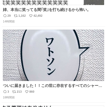
姉、本当に笑ってる間｢笑｣を打ち続けるから怖い。
29
1,162
42,492
返
リ
い
14時間前
信
ポ
い
数
ス
ね
ト
数
数
ついに届きました！！この世に存在するすべてのシャーロ
ック・ホームズに「ワトソン」と喋ってもらうためのアク
3
213
860
返
リ
い
スタです！！！
18時間前
信
ポ
い
数
ス
ね