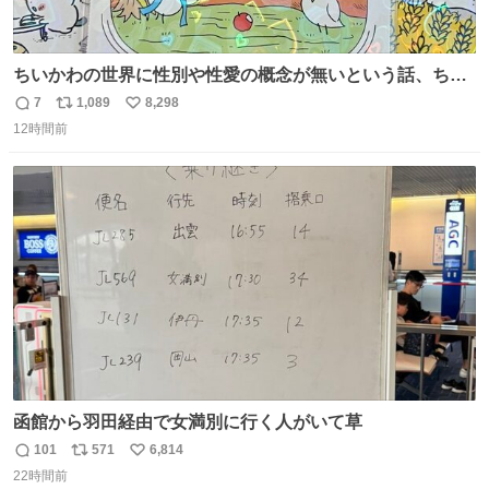
ちいかわの世界に性別や性愛の概念が無いという話、ちい
かわタロットでも恋人・女帝・女教皇あたりは性別を意識
7
1,089
8,298
返
リ
い
させないように描かれてるんだよね。かなり徹底している
12時間前
信
ポ
い
印象。
数
ス
ね
ト
数
数
函館から羽田経由で女満別に行く人がいて草
101
571
6,814
返
リ
い
22時間前
信
ポ
い