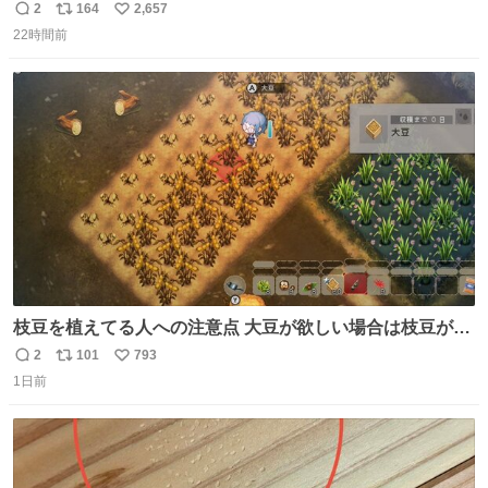
番の「設楽の女」が卒業して頭角を現しはじめてて大好き
2
164
2,657
返
リ
い
🥲🥲 設楽さんの返しも良い🥲 #梅澤美波
22時間前
信
ポ
い
数
ス
ね
ト
数
数
枝豆を植えてる人への注意点 大豆が欲しい場合は枝豆が収
穫できる状態で秋を迎えましょう。 気になって一部だけ収
2
101
793
返
リ
い
穫したら普通に枯れてた… #ほの暮しの庭
1日前
信
ポ
い
数
ス
ね
ト
数
数