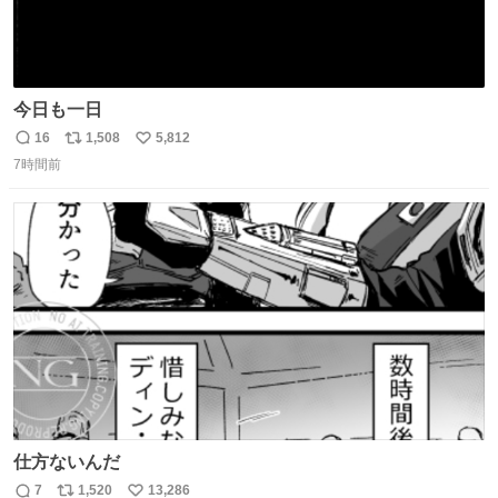
今日も一日
16
1,508
5,812
返
リ
い
7時間前
信
ポ
い
数
ス
ね
ト
数
数
仕方ないんだ
7
1,520
13,286