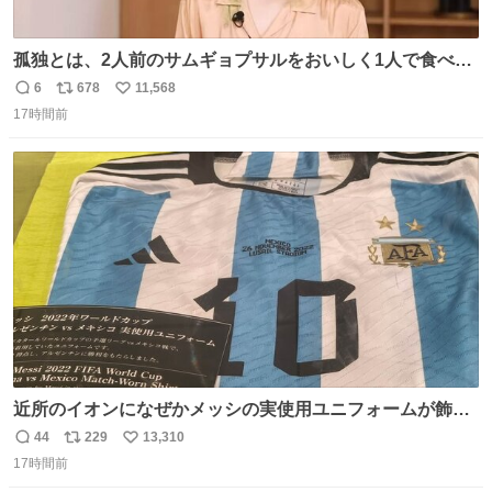
孤独とは、2人前のサムギョプサルをおいしく1人で食べる
ことである←好きすぎる
6
678
11,568
返
リ
い
17時間前
信
ポ
い
数
ス
ね
ト
数
数
近所のイオンになぜかメッシの実使用ユニフォームが飾っ
てあっておもろい
44
229
13,310
返
リ
い
17時間前
信
ポ
い