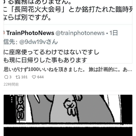
ト
数
数
思いがけず1000いいねを頂きました。 旅は計画的に。あな
たの旅は誰も保証してくれない。 お金を出したら際限なく
3
101
644
返
リ
い
ワガママを受け入れてくれると思うな。それはカスハラ。
22時間前
信
ポ
い
席の保証と快適な空間はお金で買える。苦言は買ってから
数
ス
ね
言え。 以上、乗り鉄の端くれの意見でした。
ト
数
数