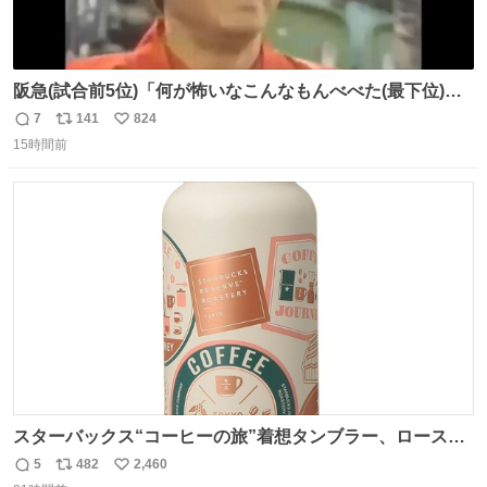
阪急(試合前5位)「何が怖いなこんなもんべべた(最下位)や
ないか！」 南海(試合前6位)「お前んとこ何位ないったい？
7
141
824
返
リ
い
ウチも人のこと言われへんけど」 阪「おーい、お互いに西
15時間前
信
ポ
い
武には勝とうぜ！」 南「分かった！分かった！」
数
ス
ね
ト
数
数
スターバックス“コーヒーの旅”着想タンブラー、ロースタ
リー 東京×トラベラーズカンパニー コーヒーやグルメの味
5
482
2,460
返
リ
い