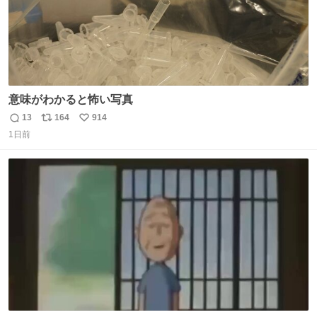
意味がわかると怖い写真
13
164
914
返
リ
い
1日前
信
ポ
い
数
ス
ね
ト
数
数