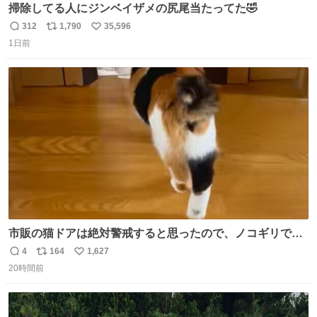
掃除してる人にジンベイザメの尻尾当たってた🤣
312
1,790
35,596
返
リ
い
1日前
信
ポ
い
数
ス
ね
ト
数
数
市販の猫ドアは絶対警戒すると思ったので、ノコギリで無
理やりドアを切り取って作った、にゃんころ専用の猫のれ
4
164
1,627
返
リ
い
ん
20時間前
信
ポ
い
数
ス
ね
ト
数