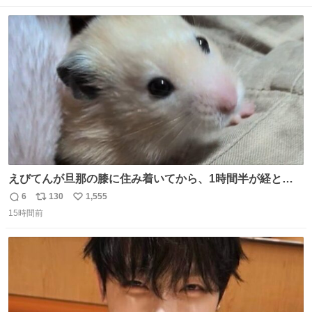
数
ス
ね
ト
数
数
えびてんが旦那の膝に住み着いてから、1時間半が経とう
としている。 えびてんはもう永住の意を固めており、持ち
6
130
1,555
返
リ
い
込んだおやつを所定の場所に置くなどしている。
15時間前
信
ポ
い
数
ス
ね
ト
数
数