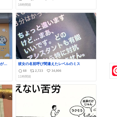
返
リ
い
16時間前
信
ポ
い
数
ス
ね
ト
数
数
が名
彼女の名前呼び間違えたレベルのミス
68
2,723
34,906
返
リ
い
11時間前
信
ポ
い
数
ス
ね
ト
数
数