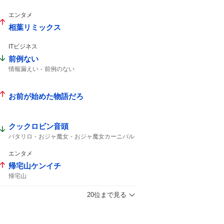
エンタメ
相葉リミックス
ITビジネス
前例ない
情報漏えい
前例のない
お前が始めた物語だろ
クックロビン音頭
パタリロ
おジャ魔女
おジャ魔女カーニバル
エンタメ
帰宅山ケンイチ
帰宅山
20位まで見る