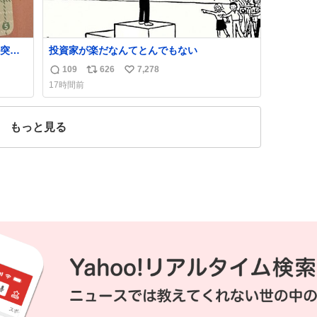
突き
投資家が楽だなんてとんでもない
109
626
7,278
返
リ
い
17時間前
信
ポ
い
数
ス
ね
ト
数
もっと見る
数