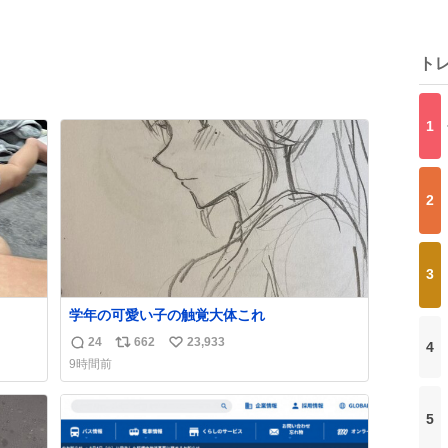
ト
1
2
3
学年の可愛い子の触覚大体これ
24
662
23,933
4
返
リ
い
9時間前
信
ポ
い
数
ス
ね
ト
数
5
数