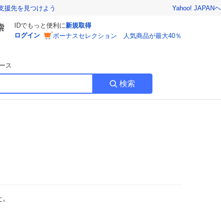
Yahoo! JAPAN
ヘ
支援先を見つけよう
IDでもっと便利に
新規取得
ログイン
ボーナスセレクション 人気商品が最大40％
ース
検索
た。