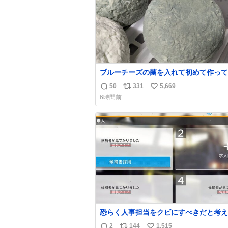
ブルーチーズの菌を入れて初めて作って
チーズなんだけど 本能でちょっとヤバ
50
331
5,669
返
リ
い
っちゃう見た目だな
6時間前
信
ポ
い
数
ス
ね
ト
数
数
恐らく人事担当をクビにすべきだと考え
るが‥‥‥
2
144
1,515