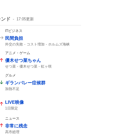
レンド
17:05
更新
ITビジネス
民間負担
外交の失敗
コスト増加
ホルムズ海峡
アニメ・ゲーム
優木せつ菜ちゃん
せつ菜
優木せつ菜
虹ヶ咲
グルメ
ギランバレー症候群
加熱不足
LIVE映像
1日限定
ニュース
非常に残念
高市総理