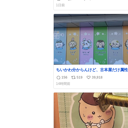
返
リ
い
1日前
信
ポ
い
数
ス
ね
ト
数
数
ちいかわ分からんけど、古本屋だけ属性
前になってるのはどういうこと？
156
519
39,918
返
リ
い
14時間前
信
ポ
い
数
ス
ね
ト
数
数