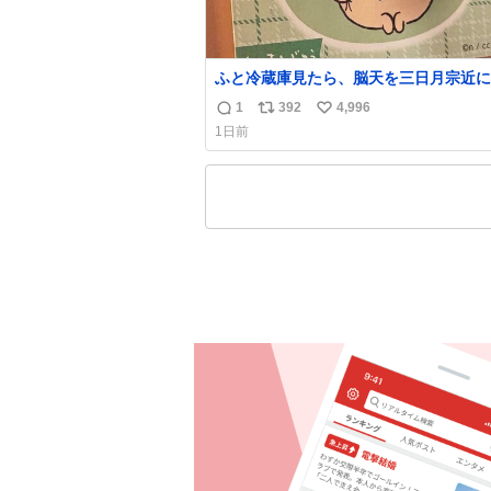
ふと冷蔵庫見たら、脳天を三日月宗近に
刺されてるくりまんじゅうパイセンが
1
392
4,996
返
リ
い
1日前
信
ポ
い
数
ス
ね
ト
数
数