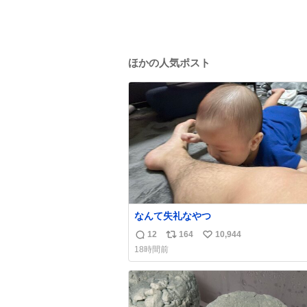
ほかの人気ポスト
なんて失礼なやつ
12
164
10,944
返
リ
い
18時間前
信
ポ
い
数
ス
ね
ト
数
数