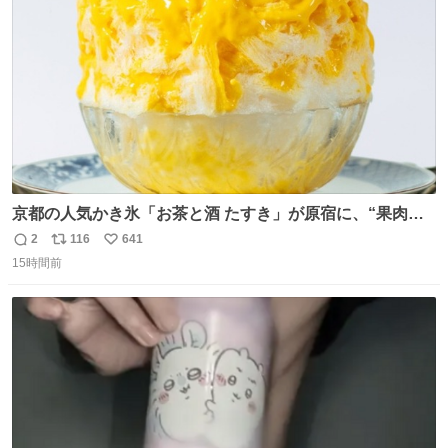
数
京都の人気かき氷「お茶と酒 たすき」が原宿に、“果肉た
っぷり”夏限定アップルマンゴー＆定番ほうじ茶みつ -
2
116
641
返
リ
い
fashion-press.net/news/149581
15時間前
信
ポ
い
数
ス
ね
ト
数
数