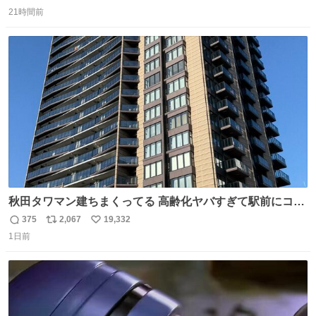
返
リ
い
21時間前
信
ポ
い
数
ス
ね
ト
数
数
秋田タワマン建ちまくってる 高齢化ヤバすぎて駅前にコン
パクトシティつくって高齢者を住ませる考えらしい 病院も
375
2,067
19,332
返
リ
い
全部駅前にある
1日前
信
ポ
い
数
ス
ね
ト
数
数