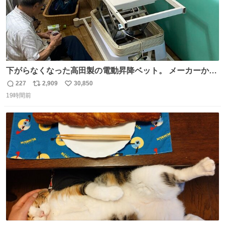
下がらなくなった高田製の電動昇降ベット。 メーカーから
は、完全に見放されたんですが、 見事に85歳の父が治しま
227
2,909
30,850
返
リ
い
した。 うちの父は、トヨタカローラのボディをオート生産
19時間前
信
ポ
い
する、工業ロボットの製作者なんですが、 父が電動ベット
数
ス
ね
の配線をハンダで修理している横で、
ト
数
数