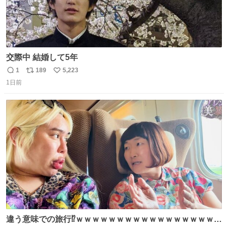
交際中 結婚して5年
1
189
5,223
返
リ
い
1日前
信
ポ
い
数
ス
ね
ト
数
数
違う意味での旅行⁉️ｗｗｗｗｗｗｗｗｗｗｗｗｗｗｗｗｗｗ