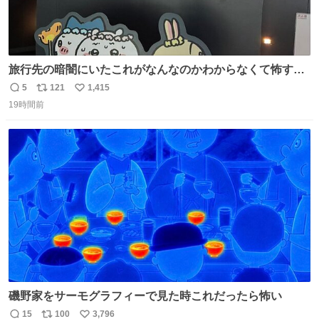
旅行先の暗闇にいたこれがなんなのかわからなくて怖すぎ
た 子どもたちも怖がりまくってた👻 ちいかわってこういう
5
121
1,415
返
リ
い
感じのお話なんですか…？
19時間前
信
ポ
い
数
ス
ね
ト
数
数
磯野家をサーモグラフィーで見た時これだったら怖い
15
100
3,796