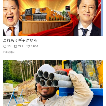
これもうギャグだろ
13
221
3,066
返
リ
い
19時間前
信
ポ
い
数
ス
ね
ト
数
数