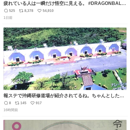
疲れている人は一瞬だけ悟空に見える。 #DRAGONBALL
#ドラゴンボール
525
8,378
54,910
返
リ
い
1日前
信
ポ
い
数
ス
ね
ト
数
数
報ステで沖縄研修道場が紹介されてるね。ちゃんとした名
前出してないけど。#報道ステーション
8
145
917
返
リ
い
16時間前
信
ポ
い
数
ス
ね
ト
数