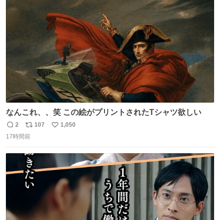
ト
数
数
なんこれ、、笑 この絵がプリントされたTシャツ欲しい
2
107
1,050
返
リ
い
17時間前
信
ポ
い
数
ス
ね
ト
数
数