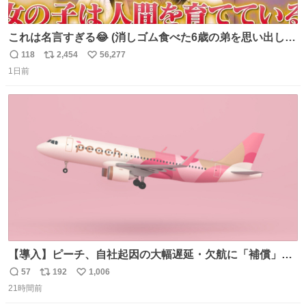
これは名言すぎる😂 (消しゴム食べた6歳の弟を思い出しな
がら)
118
2,454
56,277
返
リ
い
1日前
信
ポ
い
数
ス
ね
ト
数
数
【導入】ピーチ、自社起因の大幅遅延・欠航に「補償」開
始へ news.livedoor.com/article/detail… 同社に起因する理
57
192
1,006
返
リ
い
由によって大幅遅延や欠航が発生した場合、乗客が負担し
21時間前
信
ポ
い
た宿泊費や交通費を、領収書の事後申請に基づき、国内線