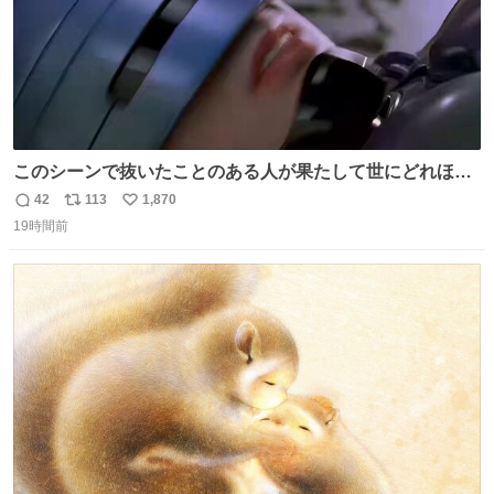
このシーンで抜いたことのある人が果たして世にどれほど
いることか このアカウントに辿り着いた皆さんとは、ロボ
42
113
1,870
返
リ
い
コップ2についてこれからもぜひ語り合っていきたい
19時間前
信
ポ
い
数
ス
ね
ト
数
数