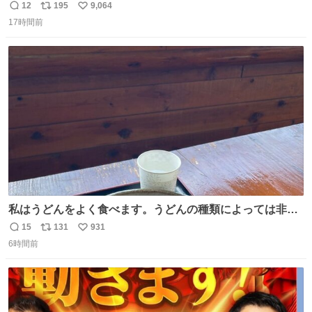
ｗ
12
195
9,064
返
リ
い
17時間前
信
ポ
い
数
ス
ね
ト
数
数
私はうどんをよく食べます。うどんの種類によっては非常
食にもなります。生うどんは消費期限が短く、冷凍うどん
15
131
931
返
リ
い
は長持ちする代わりに停電に弱いので、乾麺タイプのうど
6時間前
信
ポ
い
んなら水分が少なく長期保存するのにおすすめです。アル
数
ス
ね
ファ化米や缶詰など、色々な非常食がありますが、うどん
ト
数
数
もいかがでしょうか？