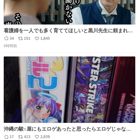
看護婦を一人でも多く育ててほしいと黒川先生に頼まれ、
１年間だけ黒川病院で働くことにしたりん。 直美はその１
34
151
1,845
返
リ
い
年間で恵風看護婦会を立て直すと話しました。 👇このシー
6時間前
信
ポ
い
ンをぜひ本編で web.nhk/tv/an/kazekaor… #朝ドラ #風薫
数
ス
ね
る 見上愛 上坂樹里 平埜生成
ト
数
数
沖縄の駿○屋にもエロゲあったと思ったらエロゲじゃなか
った
17
413
2,939