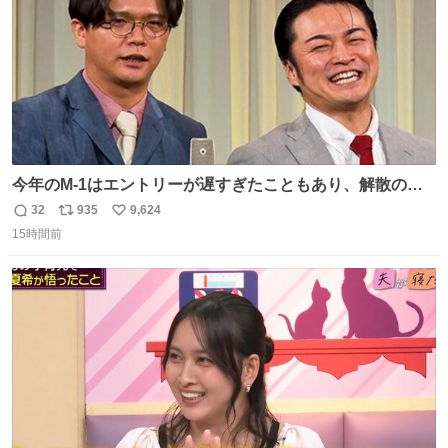
今年のM-1はエントリーが遅すぎたこともあり、解散の可
能性を作り出してからのスタート！！ 遅くなって申し訳な
32
935
9,624
返
リ
い
い🙏 エントリーナンバーは「GO!無策!」でかなり覚えやす
15時間前
信
ポ
い
い！応援をお願いすることになりそう！！
数
ス
ね
ト
数
数