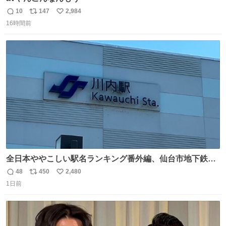
10
147
2,984
返
リ
い
16時間前
信
ポ
い
数
ス
ね
ト
数
数
全日本ややこしい駅名ランキング番外編、仙台市地下鉄川
内駅
48
450
2,480
返
リ
い
1日前
信
ポ
い
数
ス
ね
ト
数
数