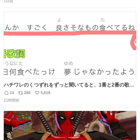
1日前
信
ポ
い
数
ス
ね
ト
数
数
ハチワレのくつずれをずっと聞いてると、1番と2番の歌詞
のこの赤線の部分、本来なら絶対逆の方が歌詞の意味合っ
14
280
5,619
返
リ
い
てるのに急に話変えてるよねw晴れだっけ？雨だっけ？っ
21時間前
信
ポ
い
て言ってるのに急に食べ物の話になったり何食べたっけ？
数
ス
ね
って言ってるのに急に天気の話になったりとかwでもそこ
ト
数
数
がハチワレらしい！！