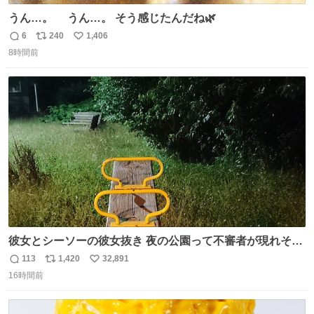
うん…。 うん…。 そう感じたんだね🌿
6
240
1,406
返
リ
い
8時間前
信
ポ
い
数
ス
ね
ト
数
数
彼女とシーソーの彼女抜き 夜の公園って不審者が現れそう
で怖いんだよな
113
1,420
32,891
返
リ
い
16時間前
信
ポ
い
数
ス
ね
ト
数