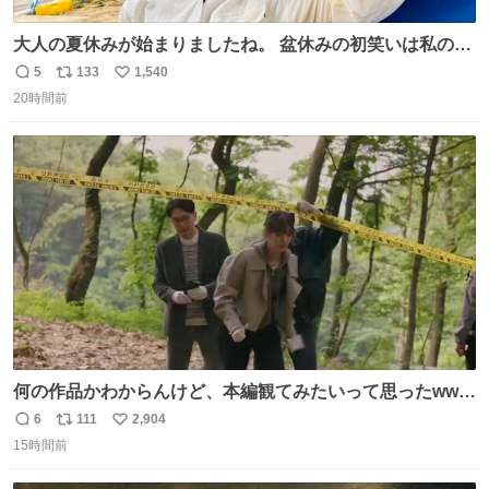
大人の夏休みが始まりましたね。 盆休みの初笑いは私の現
場コスプレ マスターイーでお願いします！！
5
133
1,540
返
リ
い
20時間前
信
ポ
い
数
ス
ね
ト
数
数
何の作品かわからんけど、本編観てみたいって思ったwww
韓ドラよね？
6
111
2,904
返
リ
い
15時間前
信
ポ
い
数
ス
ね