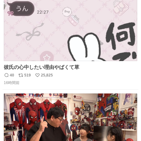
数
ましたw
彼氏の心中したい理由やばくて草
40
519
25,825
返
リ
い
16時間前
信
ポ
い
数
ス
ね
ト
数
数