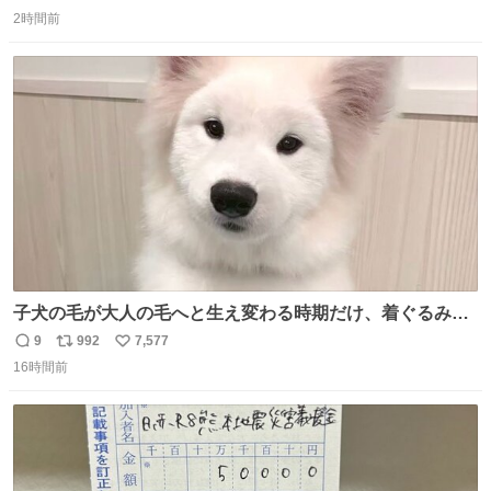
返
リ
い
2時間前
信
ポ
い
数
ス
ね
ト
数
数
子犬の毛が大人の毛へと生え変わる時期だけ、着ぐるみを
着てるように見える良さがあります
9
992
7,577
返
リ
い
16時間前
信
ポ
い
数
ス
ね
ト
数
数