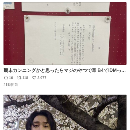
数
ス
ね
は1人あたり上限1万円、国際線は上限2万円まで支払う。
ト
数
数
期末カンニングかと思ったらマジのやつで草 B4でIDMって
ことはおそらく就職だし、内定取り消し？ それと夏休み期
16
118
2,077
返
リ
い
間の停学って無意味じゃね？
21時間前
信
ポ
い
数
ス
ね
ト
数
数