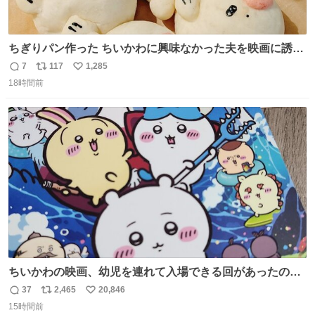
ちぎりパン作った ちいかわに興味なかった夫を映画に誘い
出すことに成功したからさァ、永遠のいのち食べさせてか
7
117
1,285
返
リ
い
ら観に行くねッ🎫
18時間前
信
ポ
い
数
ス
ね
ト
数
数
ちいかわの映画、幼児を連れて入場できる回があったので
子どもを連れて観てきたんですけど、セイレーンの登場シ
37
2,465
20,846
返
リ
い
ーンで場内のベビーが一斉に泣き出してたのがとてもよい
15時間前
信
ポ
い