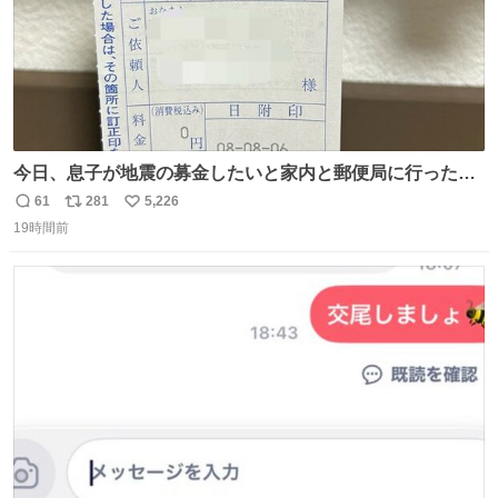
今日、息子が地震の募金したいと家内と郵便局に行ったみ
たいです。おもちゃとか買う選択肢もあったと思うけど、
61
281
5,226
返
リ
い
自分で貯めてた2万円を役に立てて欲しい、みんなも元気
19時間前
信
ポ
い
になって欲しいと。家内も一緒に募金したので、自分も何
数
ス
ね
かできたらなぁと思いました。
ト
数
数