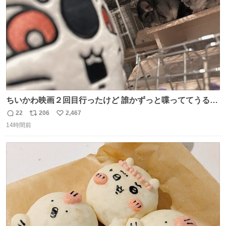
ちいかわ映画２回目行ったけど 誰かずっと喋っててうるさ
かった 許せねえ
22
206
2,467
返
リ
い
14時間前
信
ポ
い
数
ス
ね
ト
数
数