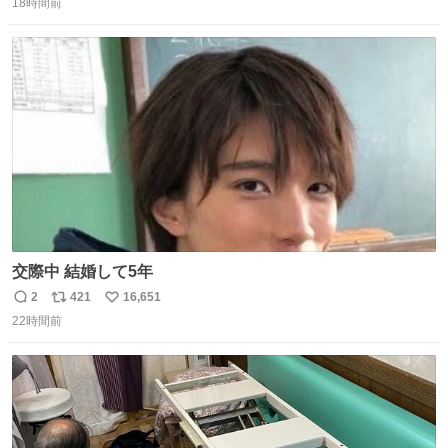
る or さっぱりしている 個人的見解です！色々と許してく
18時間前
信
ポ
い
ださい！
数
ス
ね
ト
数
数
交際中 結婚して5年
2
421
16,651
返
リ
い
22時間前
信
ポ
い
数
ス
ね
ト
数
数