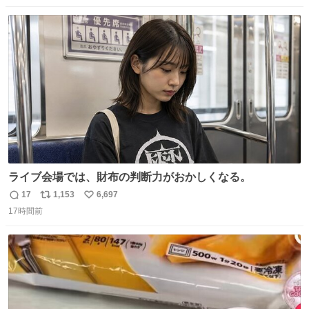
映画体験でした。
数
ス
ね
ト
数
数
ライブ会場では、財布の判断力がおかしくなる。
17
1,153
6,697
返
リ
い
17時間前
信
ポ
い
数
ス
ね
ト
数
数