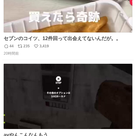
セブンのコイツ、12件回って出会えてないんだが。。
44
235
3,419
返
リ
い
20時間前
信
ポ
い
数
ス
ね
ト
数
数
avやんこんなんもう