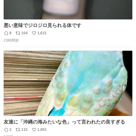
悪い意味でジロジロ見られる体です
8
104
1,631
返
リ
い
23時間前
信
ポ
い
数
ス
ね
ト
数
数
友達に「沖縄の海みたいな色」って言われたの良すぎる
2
132
1,901
返
リ
い