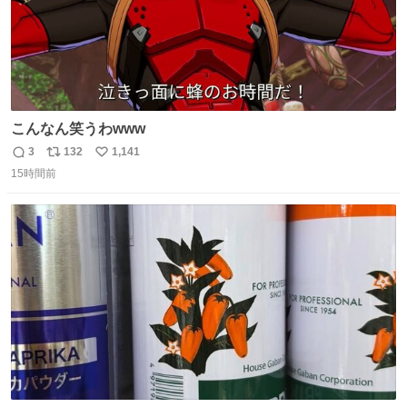
こんなん笑うわwww
3
132
1,141
返
リ
い
15時間前
信
ポ
い
数
ス
ね
ト
数
数