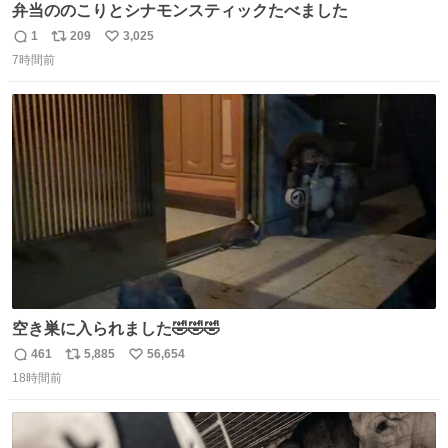
弁当ののこりとシナモンスティックたべました
1
209
3,025
返
リ
い
7時間前
信
ポ
い
数
ス
ね
ト
数
数
空き巣に入られました🤣🤣🤣
461
5,885
56,654
返
リ
い
18時間前
信
ポ
い
数
ス
ね
ト
数
数