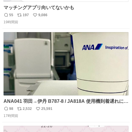
マッチングアプリ向いてないかも
55
197
9,086
返
リ
い
19時間前
信
ポ
い
数
ス
ね
ト
数
数
ANA041 羽田→伊丹 B787-8 / JA818A 使用機到着遅れにつ
き 「安全に支障ない範囲で1分1秒でも遅延回復に努めてお
98
2,532
25,591
返
リ
い
ります」と機長の気合い十分！ が、フライトは順調に進み
17時間前
信
ポ
い
すぎ… 「飛ばしすぎたせいか現在奈良県上空での待機を命
数
ス
ね
じられております」 でコンソメスープ吹き出しそうになり
ト
数