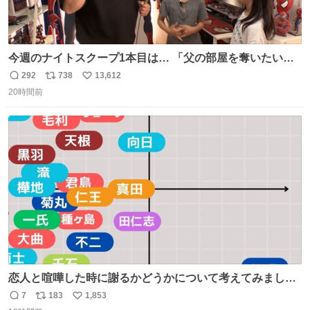
今週のナイトスクープ1本目は… 「父の部屋を奪いたい姉
妹」
292
738
13,612
返
リ
い
20時間前
信
ポ
い
数
ス
ね
ト
数
数
恋人と喧嘩した時に謝るかどうかについて考えてみました
💭 ▶︎自分から謝る or 悪くないなら謝らない ▶︎ねちねちす
7
183
1,853
返
リ
い