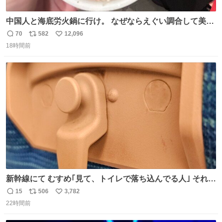
中国人と海底労火鍋に行け。 なぜならえぐい調合して美味
しすぎる ソースを作ってくれるから。
70
582
12,096
返
リ
い
18時間前
信
ポ
い
数
ス
ね
ト
数
数
新幹線にて むすめ｢見て、トイレで落ち込んでる人｣ それに
しか見えなくなった どうしてくれるんだ
15
506
3,782
返
リ
い
22時間前
信
ポ
い
数
ス
ね