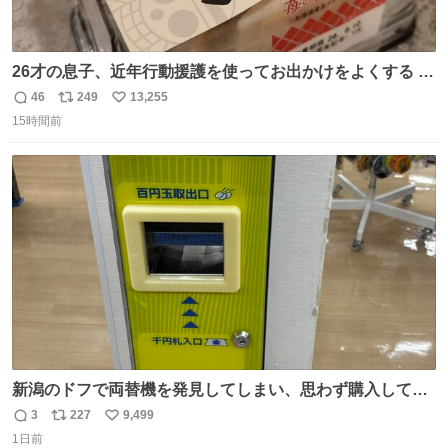
26才の息子、近年行動援護を使ってお出かけをよくする 親
との外出はもう嫌らしい。 中身は小学生位なのに小癪な😅
46
249
13,255
返
リ
い
昨日は夜のショッピングモールに行った 先に寝といてよ❗
15時間前
信
ポ
い
と何度も何度も言い残して。 起きたら冷蔵庫に… ああ、こ
数
ス
ね
れ買いに行ってくれたんだ…😭
ト
数
数
新潟のドフで両替機を発見してしまい、思わず購入してし
まい大阪に発送するイベントが発生
3
227
9,499
返
リ
い
1日前
信
ポ
い