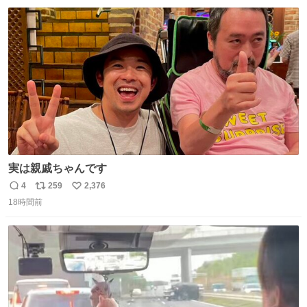
数
ス
ね
ト
数
数
実は親戚ちゃんです
4
259
2,376
返
リ
い
18時間前
信
ポ
い
数
ス
ね
ト
数
数