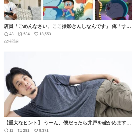
店員「ごめんなさい、ここ撮影きんしなんです」 俺「すみ
ません！すぐ消します」 店員「念のためフォルダから消し
48
584
18,553
返
リ
い
てるところ見せて頂けますか？」 俺「はい…」
22時間前
信
ポ
い
数
ス
ね
ト
数
数
【重大なヒント】 うーん、僕だったら井戸を確かめますけ
どね
11
281
9,371
返
リ
い