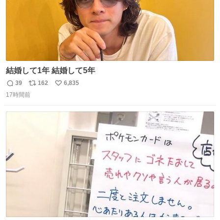
結婚して1年 結婚して5年
39
162
6,835
返
リ
い
17時間前
信
ポ
い
数
ス
ね
ト
数
数