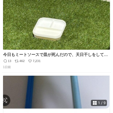
数
今日もミートソースで皿が死んだので、天日干しをしてい
ます🍝 ありがとう先人の知恵
13
462
7,231
返
リ
い
1日前
信
ポ
い
数
ス
ね
ト
数
数