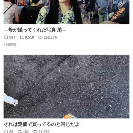
←母が撮ってくれた写真 弟→
597
9,518
262,176
返
リ
い
7時間前
信
ポ
い
数
ス
ね
ト
数
数
それは定価で買ってるのと同じだよ
29
101
11,269