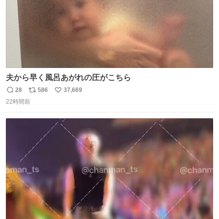
夫から早く風呂あがれの圧がこちら
28
586
37,669
返
リ
い
22時間前
信
ポ
い
数
ス
ね
ト
数
数