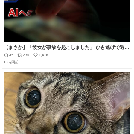
【まさか】「彼女が事故を起こしました」 ひき逃げで逃走
した男、AIの相談履歴で“ウソ発覚” 警察が男のスマホを押
45
230
1,478
返
リ
い
収して解析すると、出頭する前に事故の詳しい状況やどう
10時間前
信
ポ
い
対応すればいいかをAIに相談していたことがわかった。し
数
ス
ね
かし、AIの回答は「正直に警察に話すように」だった。
ト
数
数