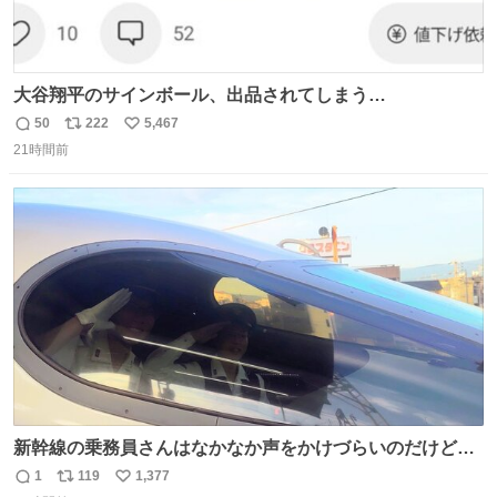
大谷翔平のサインボール、出品されてしまう…
50
222
5,467
返
リ
い
21時間前
信
ポ
い
数
ス
ね
ト
数
数
新幹線の乗務員さんはなかなか声をかけづらいのだけど😅
ルミエールの運転士さん、運転台にカメラマン向けたらお
1
119
1,377
返
リ
い