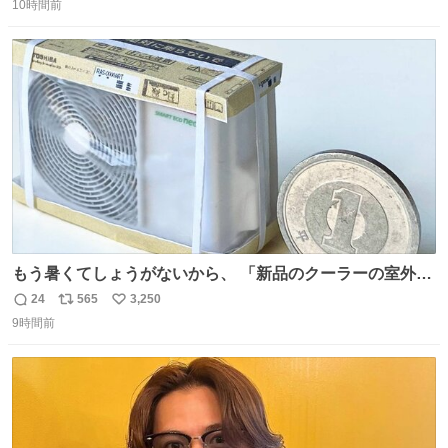
二人で敬礼🫡✨ 暗くて上手く撮れないなぁ…な顔してた
10時間前
信
ポ
い
ら、わざわざ車外に出て来てくださり✨ 「フリー素材なの
数
ス
ね
で載せて大丈夫です！」と自ら言ってくださる親切気さく
ト
数
数
なS運転士さん感謝
もう暑くてしょうがないから、 「新品のクーラーの室外機
のミニチュア」 でも見ていってよ
24
565
3,250
返
リ
い
9時間前
信
ポ
い
数
ス
ね
ト
数
数