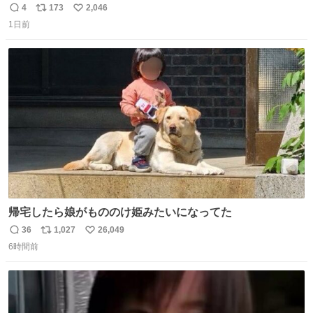
円で作れる知育時計作ってみた！ めっちゃ簡単！ ありがと
4
173
2,046
返
リ
い
う先人！
1日前
信
ポ
い
数
ス
ね
ト
数
数
帰宅したら娘がもののけ姫みたいになってた
36
1,027
26,049
返
リ
い
6時間前
信
ポ
い
数
ス
ね
ト
数
数