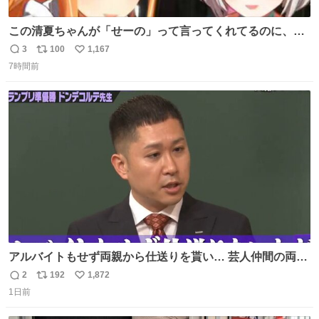
この清夏ちゃんが「せーの」って言ってくれてるのに、一
瞬何かわからず 理解した時に息を飲んでから「じゃん！」
3
100
1,167
返
リ
い
ってしてるリーリヤが可愛い 多分同士はいっぱいいると思
7時間前
信
ポ
い
う
数
ス
ね
ト
数
数
アルバイトもせず両親から仕送りを貰い… 芸人仲間の両親
のスネまでかじる!? ドンデコルテ銀次⚡️ 無料見逃し配信は
2
192
1,872
返
リ
い
こちらから ▶︎abema.go.link/gBLVb ◤しくじり先生
1日前
信
ポ
い
ABEMAにて毎週最新話無料配信中◢ @10000nabe
数
ス
ね