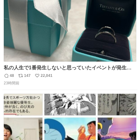
数
私の人生で1番発生しないと思っていたイベントが発生し
ました
48
147
22,041
返
リ
い
23時間前
信
ポ
い
数
ス
ね
ト
数
数