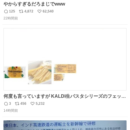
やからすぎるだろまじでwww
125
4,872
62,540
返
リ
い
22時間前
信
ポ
い
数
ス
ね
ト
数
数
何度も言っていますが KALDI生パスタシリーズのフェット
チーネは 真剣(ガチ)で美味いぞ
3
456
5,232
返
リ
い
14時間前
信
ポ
い
数
ス
ね
ト
数