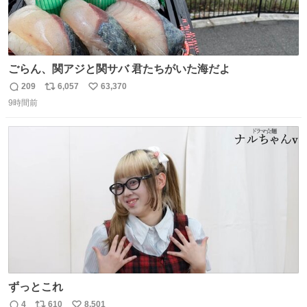
ごらん、関アジと関サバ 君たちがいた海だよ
209
6,057
63,370
返
リ
い
9時間前
信
ポ
い
数
ス
ね
ト
数
数
ずっとこれ
4
610
8,501