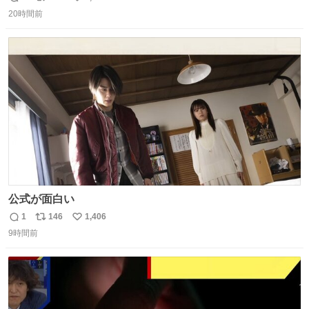
返
リ
い
20時間前
信
ポ
い
数
ス
ね
ト
数
数
公式が面白い
1
146
1,406
返
リ
い
9時間前
信
ポ
い
数
ス
ね
ト
数
数