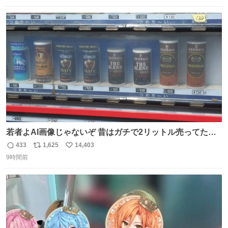
数
ス
ね
ト
数
数
若者よAI画像じゃないぞ 昔はガチで2リットル売ってたん
やでw
433
1,625
14,403
返
リ
い
9時間前
信
ポ
い
数
ス
ね
ト
数
数