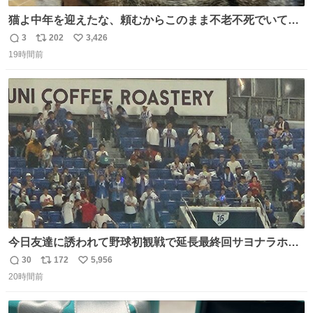
猫よ中年を迎えたな、頼むからこのまま不老不死でいてく
れ…と願ってから、いや人間の家族が死に絶えて猫だけこ
3
202
3,426
返
リ
い
の世に置いていくなんてひどいことはできない…と思って
19時間前
信
ポ
い
から、猫のこの可愛さと愛嬌なら未来永劫ほかの人間に可
数
ス
ね
愛がられて困ることもなかろうなと思ったのでやっぱり猫
ト
数
数
よ不老不死でいてくれ
今日友達に誘われて野球初観戦で延長最終回サヨナラホー
ムラン見れたんですけど、これが野球ですか？ 鳥肌止まら
30
172
5,956
返
リ
い
んです笑
20時間前
信
ポ
い
数
ス
ね
ト
数