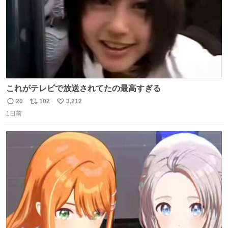
これがテレビで放送されてたの最高すぎる
20
102
3,212
返
リ
い
1日前
信
ポ
い
数
ス
ね
ト
数
数