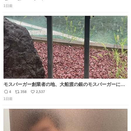
返
リ
い
1日前
信
ポ
い
数
ス
ね
ト
数
数
モスバーガー創業者の地、大船渡の銀のモスバーガーに一
礼。
4
358
2,537
返
リ
い
1日前
信
ポ
い
数
ス
ね
ト
数
数