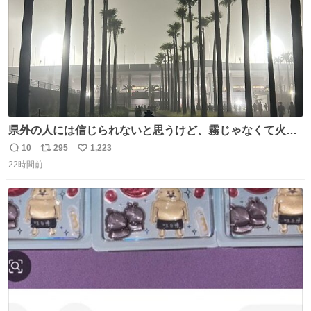
県外の人には信じられないと思うけど、霧じゃなくて火山
灰です🌋 #桜島
10
295
1,223
返
リ
い
22時間前
信
ポ
い
数
ス
ね
ト
数
数