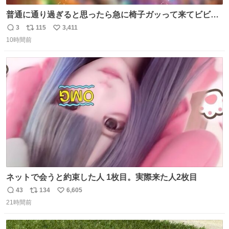
普通に通り過ぎると思ったら急に椅子ガッって来てビビっ
た。そんでまじいい匂い。← #超特急_ESCORT
3
115
3,411
返
リ
い
10時間前
信
ポ
い
数
ス
ね
ト
数
数
ネットで会うと約束した人 1枚目。実際来た人2枚目
43
134
6,605
返
リ
い
21時間前
信
ポ
い
数
ス
ね
ト
数