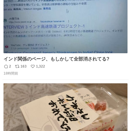
数
インド関係のページ、もしかして全部消されてる?
2
163
1,322
返
リ
い
18時間前
信
ポ
い
数
ス
ね
ト
数
数