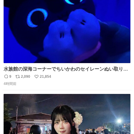
ト
数
数
水族館の深海コーナーでちいかわのセイレーンぬい取り出
したら目光っててビビりました #ちいかわ
9
2,090
21,854
返
リ
い
4時間前
信
ポ
い
数
ス
ね
ト
数
数