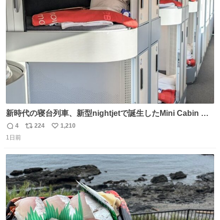
@akmllube0617
ト
数
数
新時代の寝台列車、新型nightjetで誕生したMini Cabin ま
さに走るカプセルホテルといった感じで、一人旅で利用す
4
224
1,210
返
リ
い
るのにはちょうどいい設備。 他の人も言ってましたが、サ
1日前
信
ポ
い
ンライズの後継に欲しい…
数
ス
ね
ト
数
数