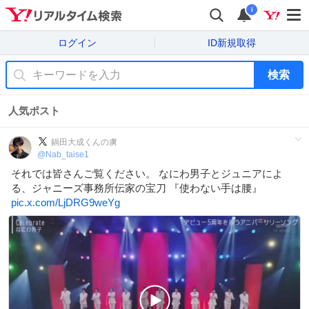
i
ログイン
ID新規取得
検索
人気ポスト
鍋田大成くんの虜
@
Nab_taise1
それでは皆さんご覧ください。 なにわ男子とジュニアによ
る、ジャニーズ事務所伝家の宝刀 『使わない手は腰』
pic.x.com/LjDRG9weYg