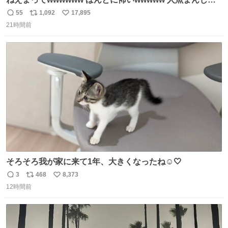
う買ってきたから私も永遠のいのちを…ぐへへ…と思いな
55
1,092
17,895
返
リ
い
がら1つ食べたら 奥歯欠けたんだけど！！！！？？？ しか
21時間前
信
ポ
い
もガッツリ😭 まんじゅうだよ？？？？？？ ガリッて言っ
数
ス
ね
たから何？と思って口から出したら自分の歯wwwwww セ
ト
数
数
イレーンの呪いじゃん😭
そろそろ我が家に来て1年、大きくなったね☺️🤍
3
468
8,373
返
リ
い
12時間前
信
ポ
い
数
ス
ね
ト
数
数