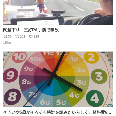
関越下り 三好PA手前で事故
37
102
929
返
リ
い
1日前
信
ポ
い
数
ス
ね
ト
数
数
そういや5歳がそろそろ時計を読みたいらしく、材料費600