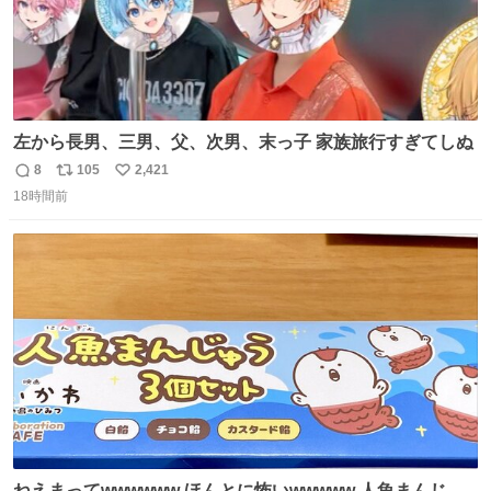
左から長男、三男、父、次男、末っ子 家族旅行すぎてしぬ
8
105
2,421
返
リ
い
18時間前
信
ポ
い
数
ス
ね
ト
数
数
ねえまってwwwwww ほんとに怖いwwwww 人魚まんじゅ