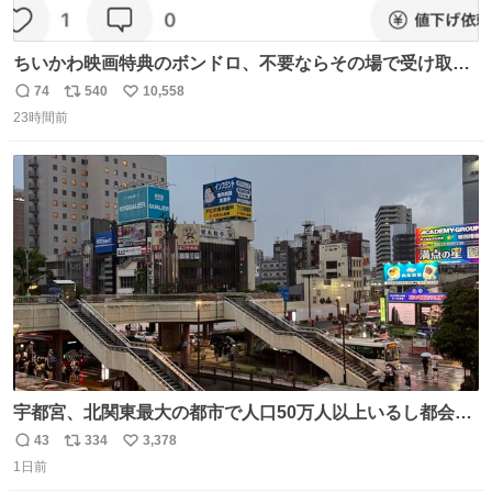
ちいかわ映画特典のボンドロ、不要ならその場で受け取り
辞退すれば良いのに白々しい
74
540
10,558
返
リ
い
23時間前
信
ポ
い
数
ス
ね
ト
数
数
宇都宮、北関東最大の都市で人口50万人以上いるし都会何
だろうなと思っていたら想像以上に都会で興奮した
43
334
3,378
返
リ
い
1日前
信
ポ
い